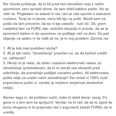
Ker človek pričakuje, da bi bil pred tem obveščen vsaj z nekim
opominom, sem vprašal doma, če sem dobil kakšno pošto. Vsi so
rekli ne. Pogledam na edavki in res, tam je nek opomin s statusom
vročeno. Torej če ni doma, mora biti kje na pošti. Skočil sem na
pošto da tam preverim, da se ni kje ustavilo - tudi nič. Ok, grem
naslednji dan na FURS, kjer razložim situacijo in pravijo, da se je
spremenil sistem in da opominov ne pošiljajo več na dom. Da pač
objavijo na spletu in če vidiš ali ne, je to tvoj problem. Zanima me
1. Ali je kdo imel podoben slučaj?
2. Ali je tak način "obveščanja" pravičen oz. se da karkoli urediti
oz. zahtevati?
3. Hkrati mi je rekla, da lahko nastavim elektronski naslov za
obveščanje (predvidevam, da bi to morali vse obvestiti pred
odločitvijo, da prenehajo pošiljati navadno pošto). Ali elektronska
pošta velja za uradni način obveščanja? Ker email ni 100% (tudi
priporočena pošta ni, vendar je verjetno verjetnost dostavitve
večja).
Namen tega ni, da poiščem način, kako bi dobil denar nazaj. It's
gone in s tem sem se sprijaznil. Vendar ne bi rad, da se to zgodi še
komu drugemu in bi preprosto rad z argumenti zatežil FURSu da to
uredijo.