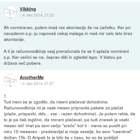
Vikking
::
4. dec 2014, 21:23
Ah normiranec, potem imaš res akontacijo že na začetku. Ker pri
navadenm s.p.-ju napoveš nekaj malega in maš mir celo leto brez
akontacije.
A ti je računovodkinja vsaj preračunala če se ti splača normirani
s.p. Ker večini se ne, čeprav diši in zgledal lepo. V bistvu pa
država več pobere.
AnotherMe
::
4. dec 2014, 21:27
1.
Tud meni se je zgodilo, da nisem plačeval dohodnine.
Računovodkinja mi je vsak mesec pripravila pakete za plačat
(plače, prispevki, ddv... vse - razen dohodnine). Je potem rekla, da
to je pa itak logično, da moram plačevat, pa tudi znesek je vsaki
mesec isti! Imel pa sem večjo "srečo" kot ti - mene so pustili pri
miru 10 mesecev - predstavljal si moje veselje, ko sem "naenkrat"
dolžan 15k :D Ampak to je bilo še v času, ko so še pošiljali