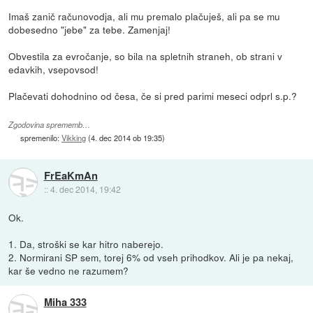
Imaš zanič računovodja, ali mu premalo plačuješ, ali pa se mu
dobesedno "jebe" za tebe. Zamenjaj!
Obvestila za evročanje, so bila na spletnih straneh, ob strani v
edavkih, vsepovsod!
Plačevati dohodnino od česa, če si pred parimi meseci odprl s.p.?
Zgodovina sprememb…
spremenilo:
Vikking
(
4. dec 2014 ob 19:35
)
FrEaKmAn
::
4. dec 2014, 19:42
Ok.
1. Da, stroški se kar hitro naberejo.
2. Normirani SP sem, torej 6% od vseh prihodkov. Ali je pa nekaj,
kar še vedno ne razumem?
Miha 333