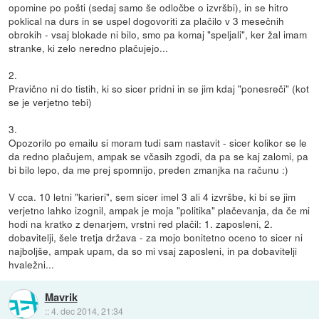
opomine po pošti (sedaj samo še odločbe o izvršbi), in se hitro
poklical na durs in se uspel dogovoriti za plačilo v 3 mesečnih
obrokih - vsaj blokade ni bilo, smo pa komaj "speljali", ker žal imam
stranke, ki zelo neredno plačujejo...
2.
Pravično ni do tistih, ki so sicer pridni in se jim kdaj "ponesreči" (kot
se je verjetno tebi)
3.
Opozorilo po emailu si moram tudi sam nastavit - sicer kolikor se le
da redno plačujem, ampak se včasih zgodi, da pa se kaj zalomi, pa
bi bilo lepo, da me prej spomnijo, preden zmanjka na računu :)
V cca. 10 letni "karieri", sem sicer imel 3 ali 4 izvršbe, ki bi se jim
verjetno lahko izognil, ampak je moja "politika" plačevanja, da če mi
hodi na kratko z denarjem, vrstni red plačil: 1. zaposleni, 2.
dobavitelji, šele tretja država - za mojo bonitetno oceno to sicer ni
najboljše, ampak upam, da so mi vsaj zaposleni, in pa dobavitelji
hvaležni...
Mavrik
::
4. dec 2014, 21:34