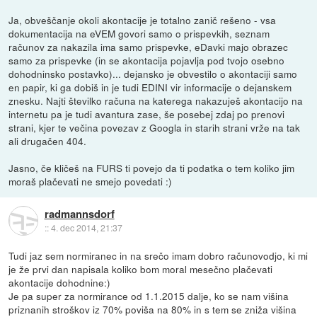
Ja, obveščanje okoli akontacije je totalno zanič rešeno - vsa
dokumentacija na eVEM govori samo o prispevkih, seznam
računov za nakazila ima samo prispevke, eDavki majo obrazec
samo za prispevke (in se akontacija pojavlja pod tvojo osebno
dohodninsko postavko)... dejansko je obvestilo o akontaciji samo
en papir, ki ga dobiš in je tudi EDINI vir informacije o dejanskem
znesku. Najti številko računa na katerega nakazuješ akontacijo na
internetu pa je tudi avantura zase, še posebej zdaj po prenovi
strani, kjer te večina povezav z Googla in starih strani vrže na tak
ali drugačen 404.
Jasno, če kličeš na FURS ti povejo da ti podatka o tem koliko jim
moraš plačevati ne smejo povedati :)
radmannsdorf
::
4. dec 2014, 21:37
Tudi jaz sem normiranec in na srečo imam dobro računovodjo, ki mi
je že prvi dan napisala koliko bom moral mesečno plačevati
akontacije dohodnine:)
Je pa super za normirance od 1.1.2015 dalje, ko se nam višina
priznanih stroškov iz 70% poviša na 80% in s tem se zniža višina