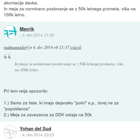
akontacije davka.
In meja za normirano poslovanje se z 50k letnega prometa, viša na
100k letno.
Mavrik
::
4. dec 2014, 21:39
radmannsdorf
je
4. dec 2014 ob 21:37
izjavil
:
In meja za normirano poslovanje se z 50k letnega prometa, viša
na 100k letno.
Pri tem velja opozorilo:
1.) Samo za tiste, ki imajo dejansko "polni" s.p., torej ne za
"popoldance"
2.) Meja za zavezanca za DDV ostaja na 50k
Yohan del Sud
::
4. dec 2014, 23:23