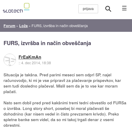
☰
Forum
»
Loža
»
FURS, izvršba in način obveščanja
FURS, izvršba in način obveščanja
FrEaKmAn
::
4. dec 2014, 18:38
Situacija je takšna. Pred parimi meseci sem odprl SP, najel
računovodjo, ki mi je vse pripravil za plačevanje prispevkov, kar
sem tudi dosledno plačeval. Mislil sem da je to vse kar moram
plačati.
Nato sem dobil pred pred kakšnimi tremi tedni obvestilo od FURSa
o izvršba. Long story short, posebej bi moral plačevati še
dohodnino (kar nisem vedel in čisto prevzamem krivdo). Preko
spletne banke sem videl, da so mi takoj trgali denar z vsemi
obrestmi.