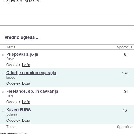
Saj za s.p. ni težko.
Vredno ogleda ...
Tema
Sporočila
»
Prispevki s.p.-ja
181
Pithlit
Oddelek:
Loža
»
Odprtje normiranega spja
164
bupod
Oddelek:
Loža
»
Freelance, sp, in davkarija
104
Fifiri
Oddelek:
Loža
»
Kazen FURS
46
Dajarra
Oddelek:
Loža
Tema
Sporočila
Več podobnih tem