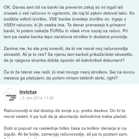
OK. Danes sem bil na banki da preverim zakaj so mi trgali isti
znesek z več računov in ugotovim, da naj bi zakon deloval tako. Ko
sodišče odloči izvršbo, VSE banke izvedejo izvršbo oz. trgajo z
VSEH računov, ki jih oseba ima. Ta denar prenesejo k primarni
banki, ki potem nakaže FURSu in višek vrne nazaj na račun. Pri
tem pa vsaka banka lepo zaračuna stroške in dodatne provizije.
Zanima me, ko ste prej omenili, da bi me moral moj računovodja
obvestiti. Ali je to res? Se njemu tam karkoli prikaže/dobi obvestilo,
da je njegova stranka dobila opomin ali kakršnikoli dokument?
Če bi že takrat vse rešil, bi imel mnogo manj stroškov. Sej na koncu
meseca ga plačujem, da potem nimam takšnih skrbi, right?
Invictus
::
5. dec 2014, 11:32
Računovodji si dal dostop do svoje s.p. preko davkov. On bi to
moral vedeti, ti pa tudi da je akontacijo dohodnine treba plačati.
Dobi si popust na naslednje toliko časa za kolikor denarja si na
izgubi. Ali še bolje, zamenjaj računovodjo, ali pa to postani sam.