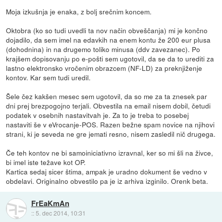
Moja izkušnja je enaka, z bolj srečnim koncem.
Oktobra (ko so tudi uvedli ta nov način obveščanja) mi je končno
dojadilo, da sem imel na edavkih na enem kontu že 200 eur plusa
(dohodnina) in na drugemo toliko minusa (ddv zavezanec). Po
krajšem dopisovanju po e-pošti sem ugotovil, da se da to urediti za
lastno elektronsko vročenim obrazcem (NF-LD) za preknjiženje
kontov. Kar sem tudi uredil.
Šele čez kakšen mesec sem ugotovil, da so me za ta znesek par
dni prej brezpogojno terjali. Obvestila na email nisem dobil, četudi
podatek v osebnih nastavitvah je. Za to je treba to posebej
nastaviti še v eVrocanje-POS. Razen bežne spam novice na njihovi
strani, ki je seveda ne gre jemati resno, nisem zasledil nič drugega.
Če teh kontov ne bi samoiniciativno izravnal, ker so mi šli na živce,
bi imel iste težave kot OP.
Kartica sedaj sicer štima, ampak je uradno dokument še vedno v
obdelavi. Originalno obvestilo pa je iz arhiva izginilo. Orenk beta.
FrEaKmAn
::
5. dec 2014, 10:31