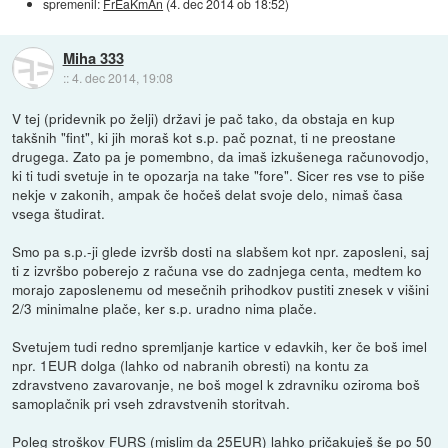
spremenil:
FrEaKmAn
(
4. dec 2014 ob 18:52
)
Miha 333
::
4. dec 2014, 19:08
V tej (pridevnik po želji) državi je pač tako, da obstaja en kup
takšnih "fint", ki jih moraš kot s.p. pač poznat, ti ne preostane
drugega. Zato pa je pomembno, da imaš izkušenega računovodjo,
ki ti tudi svetuje in te opozarja na take "fore". Sicer res vse to piše
nekje v zakonih, ampak če hočeš delat svoje delo, nimaš časa
vsega študirat.
Smo pa s.p.-ji glede izvršb dosti na slabšem kot npr. zaposleni, saj
ti z izvršbo poberejo z računa vse do zadnjega centa, medtem ko
morajo zaposlenemu od mesečnih prihodkov pustiti znesek v višini
2/3 minimalne plače, ker s.p. uradno nima plače.
Svetujem tudi redno spremljanje kartice v edavkih, ker če boš imel
npr. 1EUR dolga (lahko od nabranih obresti) na kontu za
zdravstveno zavarovanje, ne boš mogel k zdravniku oziroma boš
samoplačnik pri vseh zdravstvenih storitvah.
Poleg stroškov FURS (mislim da 25EUR) lahko pričakuješ še po 50