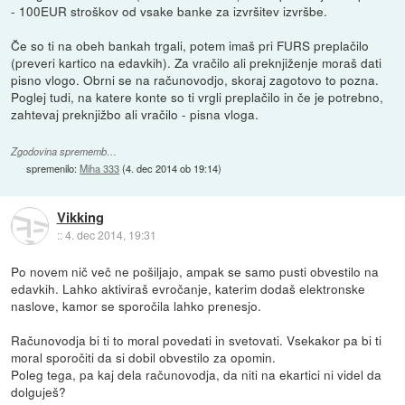
- 100EUR stroškov od vsake banke za izvršitev izvršbe.
Če so ti na obeh bankah trgali, potem imaš pri FURS preplačilo
(preveri kartico na edavkih). Za vračilo ali preknjiženje moraš dati
pisno vlogo. Obrni se na računovodjo, skoraj zagotovo to pozna.
Poglej tudi, na katere konte so ti vrgli preplačilo in če je potrebno,
zahtevaj preknjižbo ali vračilo - pisna vloga.
Zgodovina sprememb…
spremenilo:
Miha 333
(
4. dec 2014 ob 19:14
)
Vikking
::
4. dec 2014, 19:31
Po novem nič več ne pošiljajo, ampak se samo pusti obvestilo na
edavkih. Lahko aktiviraš evročanje, katerim dodaš elektronske
naslove, kamor se sporočila lahko prenesjo.
Računovodja bi ti to moral povedati in svetovati. Vsekakor pa bi ti
moral sporočiti da si dobil obvestilo za opomin.
Poleg tega, pa kaj dela računovodja, da niti na ekartici ni videl da
dolguješ?