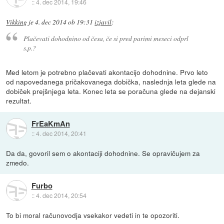
::
4. dec 2014, 19:46
Vikking
je
4. dec 2014 ob 19:31
izjavil
:
Plačevati dohodnino od česa, če si pred parimi meseci odprl
s.p.?
Med letom je potrebno plačevati akontacijo dohodnine. Prvo leto
od napovedanega pričakovanega dobička, naslednja leta glede na
dobiček prejšnjega leta. Konec leta se poračuna glede na dejanski
rezultat.
FrEaKmAn
::
4. dec 2014, 20:41
Da da, govoril sem o akontaciji dohodnine. Se opravičujem za
zmedo.
Furbo
::
4. dec 2014, 20:54
To bi moral računovodja vsekakor vedeti in te opozoriti.