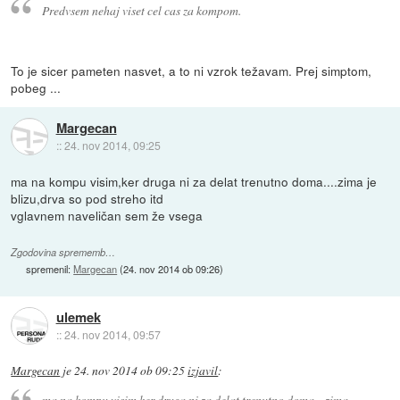
Predvsem nehaj viset cel cas za kompom.
To je sicer pameten nasvet, a to ni vzrok težavam. Prej simptom,
pobeg ...
Margecan
::
24. nov 2014, 09:25
ma na kompu visim,ker druga ni za delat trenutno doma....zima je
blizu,drva so pod streho itd
vglavnem naveličan sem že vsega
Zgodovina sprememb…
spremenil:
Margecan
(
24. nov 2014 ob 09:26
)
ulemek
::
24. nov 2014, 09:57
Margecan
je
24. nov 2014 ob 09:25
izjavil
:
ma na kompu visim,ker druga ni za delat trenutno doma....zima