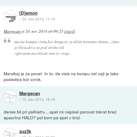
[D]emon
::
24. nov 2014, 11:14
Margecan
je
24. nov 2014 ob 09:25
izjavil
:
ma na kompu visim,ker druga ni za delat trenutno doma....zima
je blizu,drva so pod streho itd
vglavnem naveličan sem že vsega
Marsikaj je za pocet. In to, da visis na kompu cel cajt je tako
posledica kot vzrok.
Margecan
::
15. dec 2014, 18:18
danes bil pri psihiatru....spet mi napisal paroxat tokrat brez
apaurina HALO? pol bom pa spet v krizi
zuz3k