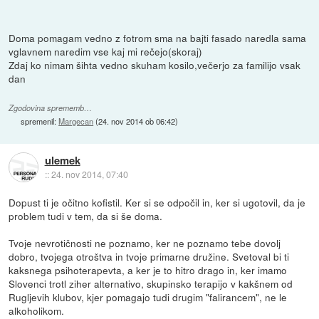
Doma pomagam vedno z fotrom sma na bajti fasado naredla sama
vglavnem naredim vse kaj mi rečejo(skoraj)
Zdaj ko nimam šihta vedno skuham kosilo,večerjo za familijo vsak
dan
Zgodovina sprememb…
spremenil:
Margecan
(
24. nov 2014 ob 06:42
)
ulemek
::
24. nov 2014, 07:40
Dopust ti je očitno kofistil. Ker si se odpočil in, ker si ugotovil, da je
problem tudi v tem, da si še doma.
Tvoje nevrotičnosti ne poznamo, ker ne poznamo tebe dovolj
dobro, tvojega otroštva in tvoje primarne družine. Svetoval bi ti
kaksnega psihoterapevta, a ker je to hitro drago in, ker imamo
Slovenci trotl ziher alternativo, skupinsko terapijo v kakšnem od
Rugljevih klubov, kjer pomagajo tudi drugim "falirancem", ne le
alkoholikom.