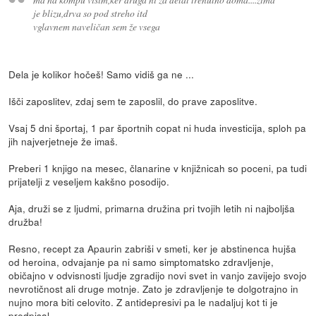
je blizu,drva so pod streho itd
vglavnem naveličan sem že vsega
Dela je kolikor hočeš! Samo vidiš ga ne ...
Išči zaposlitev, zdaj sem te zaposlil, do prave zaposlitve.
Vsaj 5 dni športaj, 1 par športnih copat ni huda investicija, sploh pa
jih najverjetneje že imaš.
Preberi 1 knjigo na mesec, članarine v knjižnicah so poceni, pa tudi
prijatelji z veseljem kakšno posodijo.
Aja, druži se z ljudmi, primarna družina pri tvojih letih ni najboljša
družba!
Resno, recept za Apaurin zabriši v smeti, ker je abstinenca hujša
od heroina, odvajanje pa ni samo simptomatsko zdravljenje,
običajno v odvisnosti ljudje zgradijo novi svet in vanjo zavijejo svojo
nevrotičnost ali druge motnje. Zato je zdravljenje te dolgotrajno in
nujno mora biti celovito. Z antidepresivi pa le nadaljuj kot ti je
predpisal.