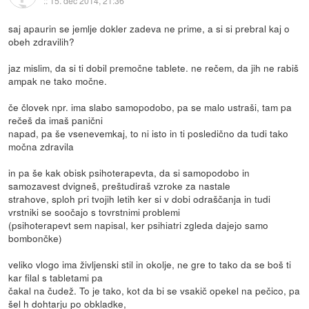
::
15. dec 2014, 21:36
saj apaurin se jemlje dokler zadeva ne prime, a si si prebral kaj o
obeh zdravilih?
jaz mislim, da si ti dobil premočne tablete. ne rečem, da jih ne rabiš
ampak ne tako močne.
če človek npr. ima slabo samopodobo, pa se malo ustraši, tam pa
rečeš da imaš panični
napad, pa še vsenevemkaj, to ni isto in ti posledično da tudi tako
močna zdravila
in pa še kak obisk psihoterapevta, da si samopodobo in
samozavest dvigneš, preštudiraš vzroke za nastale
strahove, sploh pri tvojih letih ker si v dobi odraščanja in tudi
vrstniki se soočajo s tovrstnimi problemi
(psihoterapevt sem napisal, ker psihiatri zgleda dajejo samo
bombončke)
veliko vlogo ima življenski stil in okolje, ne gre to tako da se boš ti
kar filal s tabletami pa
čakal na čudež. To je tako, kot da bi se vsakič opekel na pečico, pa
šel h dohtarju po obkladke,