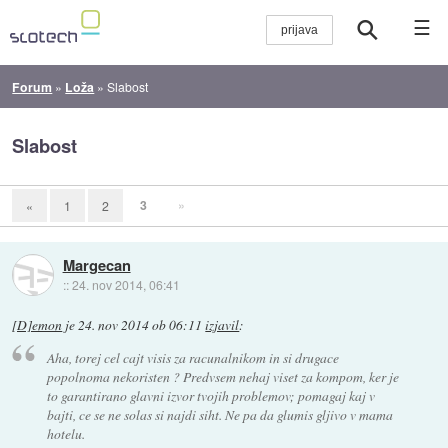
☰
Forum
»
Loža
»
Slabost
Slabost
3
»
«
1
2
Margecan
::
24. nov 2014, 06:41
[D]emon
je
24. nov 2014 ob 06:11
izjavil
:
Aha, torej cel cajt visis za racunalnikom in si drugace
popolnoma nekoristen ? Predvsem nehaj viset za kompom, ker je
to garantirano glavni izvor tvojih problemov; pomagaj kaj v
bajti, ce se ne solas si najdi siht. Ne pa da glumis gljivo v mama
hotelu.