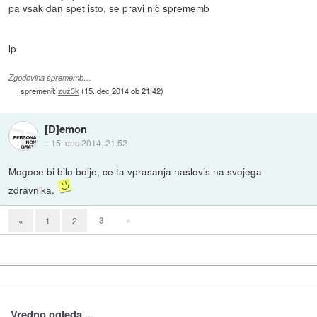
pa vsak dan spet isto, se pravi nič sprememb
lp
Zgodovina sprememb…
spremenil:
zuz3k
(
15. dec 2014 ob 21:42
)
[D]emon
::
15. dec 2014, 21:52
Mogoce bi bilo bolje, ce ta vprasanja naslovis na svojega
zdravnika.
3
»
«
1
2
Vredno ogleda ...