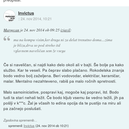
Invictus
::
24. nov 2014, 10:21
Margecan
je
24. nov 2014 ob 09:25
izjavil
:
ma na kompu visim,ker druga ni za delat trenutno doma....zima
je blizu,drva so pod streho itd
vglavnem naveličan sem že vsega
Če si naveličan, si najdi kako delo okoli ali v bajti. Še bolje pa kako
službo. Kar te veseli. Pa čeprav slabo plačano. Rokodelska znanja
bodo vedno bolj zaželjena. Beri vodovodar, električar, keramičar,
malar. Mentalno nezahteveno, rabiš pa malo ročnih spretnosti.
Malo samoiniciative, pospravi kaj, mogoče kaj popravi, itd. Bodo
tudi ta stari nehali težit. Če bodo kljub vsemu še vedno težili, jih pa
pošlji v k***c. Žal je včasih to edina opcija da te pustijo na miru ali
pa začnejo poslušati.
Zgodovina sprememb…
spremenil:
Invictus
(
24. nov 2014 ob 10:21
)