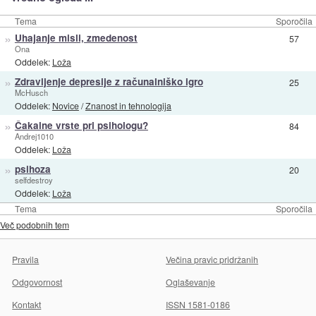
Tema
Sporočila
»
Uhajanje misli, zmedenost
57
Ona
Oddelek:
Loža
»
Zdravljenje depresije z računalniško igro
25
McHusch
Oddelek:
Novice
/
Znanost in tehnologija
»
Čakalne vrste pri psihologu?
84
Andrej1010
Oddelek:
Loža
»
psihoza
20
selfdestroy
Oddelek:
Loža
Tema
Sporočila
Več podobnih tem
Pravila
Večina pravic pridržanih
Odgovornost
Oglaševanje
Kontakt
ISSN 1581-0186