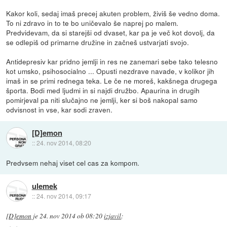
Kakor koli, sedaj imaš precej akuten problem, živiš še vedno doma.
To ni zdravo in to te bo uničevalo še naprej po malem.
Predvidevam, da si starejši od dvaset, kar pa je več kot dovolj, da
se odlepiš od primarne družine in začneš ustvarjati svojo.
Antidepresiv kar pridno jemlji in res ne zanemari sebe tako telesno
kot umsko, psihosocialno ... Opusti nezdrave navade, v kolikor jih
imaš in se primi rednega teka. Le če ne moreš, kakšnega drugega
športa. Bodi med ljudmi in si najdi družbo. Apaurina in drugih
pomirjeval pa niti slučajno ne jemlji, ker si boš nakopal samo
odvisnost in vse, kar sodi zraven.
[D]emon
::
24. nov 2014, 08:20
Predvsem nehaj viset cel cas za kompom.
ulemek
::
24. nov 2014, 09:17
[D]emon
je
24. nov 2014 ob 08:20
izjavil
: