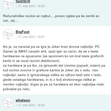
SpiDEr8
::
17. mar 2001, 15:55
Računalniške novice so najbul.....pocen oglasi pa še ceniki so
not...itd....
BigFoot
::
17. mar 2001, 19:31
tko je, za narezat pa za igre je Joker brez dvoma najboljsi. PC
Gamer je IMHO navadn shit. opisi iger so zanic, da se v teste
hardwarea ne spuscamo (se spomnem ko sm bral teste graficnih
kartic in se rezal raznim debilizmom)
za hardware je pa tko, za igricarski del (recimo joypadi, volani) pa
tud recimo zvocne in graficne kartice je Joker zlo v redu. niso
najboljsi, samo iz igricarskega vidika so njihovi testi zelo v redu.
glede ostalega hardwarea, in to z bolj strokovnega vidika je
monitor najboljsi. drgac je pa za hardware se skor najboljse malo
pobrskat po netu.
whatson
::
17. mar 2001, 19:53