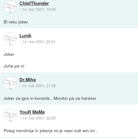
ChiefThunder
::
14. mar 2001, 19:28
Bi reku joker.
Lunik
::
14. mar 2001, 20:51
Joker
Juhe pa ni
Dr.Miha
::
14. mar 2001, 21:38
Joker za igre in konzole , Monitor pa za hardver
YouR MaMa
::
14. mar 2001, 22:05
Poleg monitroja in jokerja mi je vsec tudi win.ini ..