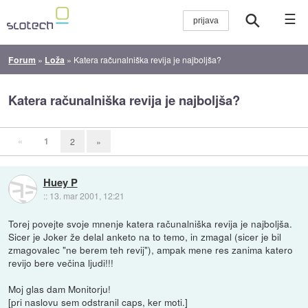
☰
Forum
»
Loža
»
Katera računalniška revija je najboljša?
Katera računalniška revija je najboljša?
«
1
2
»
Huey P
::
13. mar 2001, 12:21
Torej povejte svoje mnenje katera računalniška revija je najboljša.
Sicer je Joker že delal anketo na to temo, in zmagal (sicer je bil
zmagovalec "ne berem teh revij"), ampak mene res zanima katero
revijo bere večina ljudi!!!
Moj glas dam Monitorju!
[pri naslovu sem odstranil caps, ker moti.]