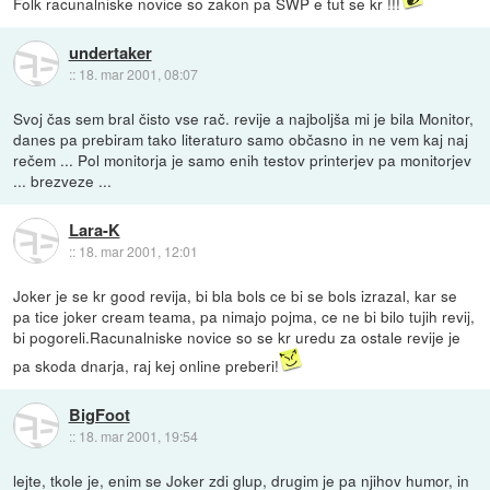
Folk racunalniske novice so zakon pa SWP e tut se kr !!!
undertaker
::
18. mar 2001, 08:07
Svoj čas sem bral čisto vse rač. revije a najboljša mi je bila Monitor,
danes pa prebiram tako literaturo samo občasno in ne vem kaj naj
rečem ... Pol monitorja je samo enih testov printerjev pa monitorjev
... brezveze ...
Lara-K
::
18. mar 2001, 12:01
Joker je se kr good revija, bi bla bols ce bi se bols izrazal, kar se
pa tice joker cream teama, pa nimajo pojma, ce ne bi bilo tujih revij,
bi pogoreli.Racunalniske novice so se kr uredu za ostale revije je
pa skoda dnarja, raj kej online preberi!
BigFoot
::
18. mar 2001, 19:54
lejte, tkole je, enim se Joker zdi glup, drugim je pa njihov humor, in