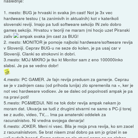
naslednje:
1. mesto: BUG je hrvaski in svaka jim cast! Not je 3x vec
hardweare testou ( ta zanimivih in aktualnih) kot v katerikoli
slovenski reviji. Imajo pa tudi softweare sekcijo IN zelo dobro
games sekcijo. Hrvatou v teoriji ne maram (mi hocjo uzet Piranski
zaliv
ampak svaka jim cast za BUG!
2. mesto: MONITOR je pomoje najbolsi hardweare/softweare revija
v Sloveniji. Ceprav BUG-u ne seze do kolen, je pa usaj car v
Sloveniji. Clanki so strokovni in dobri.
3.mesto: MOJ MIKRO je tko kt Monitor sam z eno 100000inko
slabsi. Je pa se vedno dobr!
4.mesto: PC GAMER. Je fajn revija predusm za gamerje. Ceprau
se je v zadnjem casu (od prihoda lunija) zlo spremenila na +, ker je
not vec hardweare vodicev. Je se dalec od popolnosti ampak je pa
na pravi poti!
5.mesto: PC&MEDIJI. Niti ne tok dobr revija ampak nekam jo
moram dat. Ukvarja se tudi z drugimi stvarmi ne samo s PC-ji torej
se z audio, video, TV,... Ima pa amaterski oddelek za
racunalnistvo. Ni vredna svojega denarja!
6.mesto: JOKER. Meni ni vsec. Bila je moja prva revija, ko sm zacel
z racunalnistvom. Se brat nisem znal dobro pa sm jo grizel in se
ucil cudnih besed. Samo potem so sle stvari samo se na slabse.