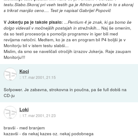
testu.Slabo.Skoraj pri vseh testih ga je Athlon prehitel in to s skoraj
s trikrat manjšo ceno.... Test je napisal Gabrijel Popovič
V Jokerju pa je takole pisalo:
...Pentium 4 je znak, ki ga bomo še
Naj še omenim,
dolgo videvali v močnejših postajah in strežnikih...
da so testi procesorja s pomočjo programov in iger bili med
revijama netočni. Medtem, ko je za en program bil P4 boljši je v
Monitorju bil v istem testu slabši...
Mislim, da smo se naveličali otročjih izrazov Jokerja. Raje zaupam
Monitorju!!!
Koci
::
17. mar 2001, 21:15
Sofpower. Je zabavna, strokovna in poučna, pa še full dobiš na
CD-ju
Loki
::
17. mar 2001, 21:23
bravši - med branjem
kazavši - da nekaj kazes oz. nekaj podobnega