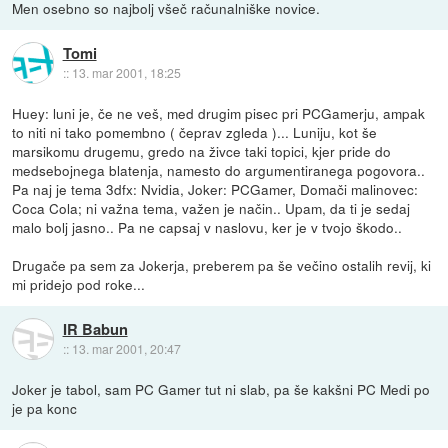
Men osebno so najbolj všeč računalniške novice.
Tomi
::
13. mar 2001, 18:25
Huey: luni je, če ne veš, med drugim pisec pri PCGamerju, ampak
to niti ni tako pomembno ( čeprav zgleda )... Luniju, kot še
marsikomu drugemu, gredo na živce taki topici, kjer pride do
medsebojnega blatenja, namesto do argumentiranega pogovora..
Pa naj je tema 3dfx: Nvidia, Joker: PCGamer, Domači malinovec:
Coca Cola; ni važna tema, važen je način.. Upam, da ti je sedaj
malo bolj jasno.. Pa ne capsaj v naslovu, ker je v tvojo škodo..
Drugače pa sem za Jokerja, preberem pa še večino ostalih revij, ki
mi pridejo pod roke...
IR Babun
::
13. mar 2001, 20:47
Joker je tabol, sam PC Gamer tut ni slab, pa še kakšni PC Medi po
je pa konc