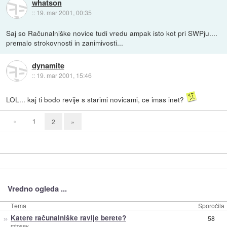
whatson
::
19. mar 2001, 00:35
Saj so Računalniške novice tudi vredu ampak isto kot pri SWPju....
premalo strokovnosti in zanimivosti...
dynamite
::
19. mar 2001, 15:46
LOL... kaj ti bodo revije s starimi novicami, ce imas inet?
«
1
2
»
Vredno ogleda ...
Tema
Sporočila
»
Katere računalniške ravije berete?
58
mtosev