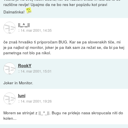
različne revije! Upajmo da ne bo res ker popizdu kot pravi
Dalmatinka!
||_^_||
::
14. mar 2001, 14:35
če znaš hrvaško ti priporočam BUG. Kar se pa slovenskih tiče, mi
je pa najbol ql monitor, joker je pa itak sam za režat se, da bi pa kej
pametnga not blo pa nikol.
RookY
::
14. mar 2001, 15:01
Joker in Monitor.
luni
::
14. mar 2001, 19:26
Morem se strinjat z ||_^_||. Bugu ne pridejo nasa skropucala niti do
kolen...