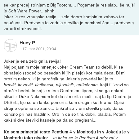
se kar precej strinjam z BigFootom.... Pcgamer je res slab.. še hujši
je Soft Ware Power.. ahhh
joker je res vrhunska revija... zelo dobro kombinira zabavo ter
poučnost. Predvsem ta zadnja stevilka je bombastična... predvsem
zaradi strokovnosti.
Huey P
::
17. mar 2001, 20:34
Joker je ena zelo gnila revija!
Naj pojasnim moje mnenje; Joker Cream Team so debili, ki se
obnašajo (sodeč po besedah ki jih pišejo) kot mala deca. Bi mi
prosim nekdo, ki je naročnik na Jokerja povedal kaj je to
kajti ti izrazi so
bravši, kazavši, tlačkosuk, pljuvalnik, natlačenka.
otročje bedni. In kaj je s tem Quatrojem tipom, ki so ga enkrat
slikali z Duke Nukemom kot da si merita moči - saj ta tip Quatro je
DEBEL, kje se on lahko pomeri s kom drugim kot hrano. Opisi
strojne opreme so zanič... Enkrat so v eni številki pisali, da so
končno pri nas hladilniki Orb in da so tihi, dobri, bla,bla. Potem
kakšni dve številki kasneje pa da so preglasni...
Ko sem primerjal teste Pentium 4 v Monitorju in v Jokerju je v
Monitorju tako pisalo:
...In kako se je Pentium 4 odrezal v