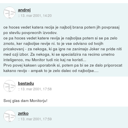
andrej
::
13. mar 2001, 14:20
ce hoces vedet katera recija je najbolj brana potem jih povprasaj
po stevilu povprecnih izvodov.
ce pa hoces vedet katere revija je najboljsa potem si se pa zelo
zmoto, ker najboljse revije ni. to je vse odvisno od tvojih
pricakovanj - za nekoga, ki ga igre ne zanimajo Joker ne pride niti
med ozji izbor. Za nekoga, ki se specializira na recimo umetno
inteligenco, mu Monitor tudi nic kaj ne koristi...
Prvo povej kaksen uporabnik si, potem pa bi se ze dalo priporocat
kaksno revijo - ampak to je zelo dalec od najboljse....
bastadu
::
13. mar 2001, 17:58
Svoj glas dam Monitorju!
zetko
::
13. mar 2001, 17:59