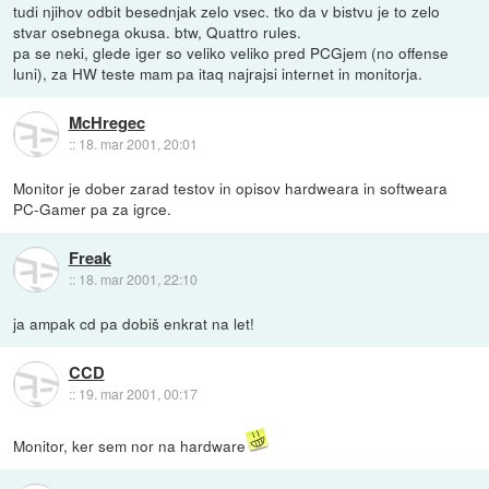
tudi njihov odbit besednjak zelo vsec. tko da v bistvu je to zelo
stvar osebnega okusa. btw, Quattro rules.
pa se neki, glede iger so veliko veliko pred PCGjem (no offense
luni), za HW teste mam pa itaq najrajsi internet in monitorja.
McHregec
::
18. mar 2001, 20:01
Monitor je dober zarad testov in opisov hardweara in softweara
PC-Gamer pa za igrce.
Freak
::
18. mar 2001, 22:10
ja ampak cd pa dobiš enkrat na let!
CCD
::
19. mar 2001, 00:17
Monitor, ker sem nor na hardware