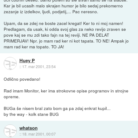
Kar je bil ucasih malo skrajen humor je bilo sedaj prekomerno
zezanje iz izdelkov, ljudi, podjetij,... Pac neresno.
Upam, da se zdej ne boste zacel kregat! Ker to ni moj namen!
Predlagam, da usak, ki odda svoj glas za neko revijo zraven se
pove kaj se mu zdi tako fajn na tej reviji. NE PA DELAT
PRIMERJAV! Npr. jo mam rad ker ni kot tapata. TO NE! Ampak jo
mam rad ker ma topato. TO JA!
Huey P
::
17. mar 2001, 23:54
Odlično povedano!
Rad imam Monitor, ker ima strokovne opise programov in strojne
opreme.
BUGa še nisem bral zato bom ga pa zdaj enkrat kupil...
by the way - kolk stane BUG
whatson
::
18. mar 2001, 00:07