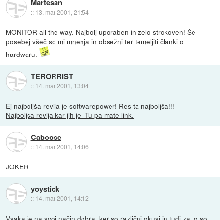
Martesan
::
13. mar 2001, 21:54
MONITOR all the way. Najbolj uporaben in zelo strokoven! Še
posebej všeč so mi mnenja in obsežni ter temeljiti članki o
hardwaru.
TERORRIST
::
14. mar 2001, 13:04
Ej najboljša revija je softwarepower! Res ta najboljša!!!
Najboljsa revija kar jih je! Tu pa mate link.
Caboose
::
14. mar 2001, 14:06
JOKER
yoystick
::
14. mar 2001, 14:12
Vsaka je na svoj način dobra, ker so različni okusi in tudi za to so