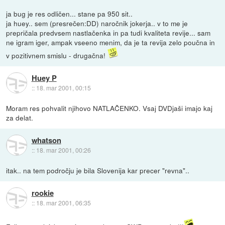
ja bug je res odličen... stane pa 950 sit..
ja huey.. sem (presrečen:DD) naročnik jokerja.. v to me je
prepričala predvsem nastlačenka in pa tudi kvaliteta revije... sam
ne igram iger, ampak vseeno menim, da je ta revija zelo poučna in
v pozitivnem smislu - drugačna!
Huey P
::
18. mar 2001, 00:15
Moram res pohvalit njihovo NATLAČENKO. Vsaj DVDjaši imajo kaj
za delat.
whatson
::
18. mar 2001, 00:26
itak.. na tem področju je bila Slovenija kar precer "revna"..
rookie
::
18. mar 2001, 06:35