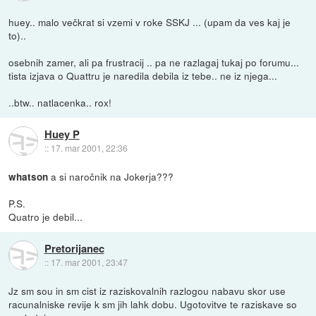
huey.. malo večkrat si vzemi v roke SSKJ ... (upam da ves kaj je
to)..
osebnih zamer, ali pa frustracij .. pa ne razlagaj tukaj po forumu...
tista izjava o Quattru je naredila debila iz tebe.. ne iz njega...
..btw.. natlacenka.. rox!
Huey P
::
17. mar 2001, 22:36
a si naročnik na Jokerja???
whatson
P.S.
Quatro je debil...
Pretorijanec
::
17. mar 2001, 23:47
Jz sm sou in sm cist iz raziskovalnih razlogou nabavu skor use
racunalniske revije k sm jih lahk dobu. Ugotovitve te raziskave so