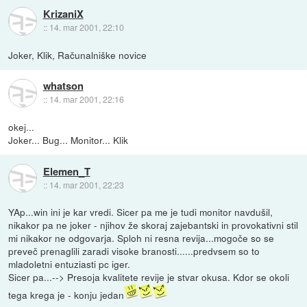
KrizaniX
::
14. mar 2001, 22:10
Joker, Klik, Računalniške novice
whatson
::
14. mar 2001, 22:16
okej...
Joker... Bug... Monitor... Klik
Elemen_T
::
14. mar 2001, 22:23
YAp...win ini je kar vredi. Sicer pa me je tudi monitor navdušil,
nikakor pa ne joker - njihov že skoraj zajebantski in provokativni stil
mi nikakor ne odgovarja. Sploh ni resna revija...mogoče so se
preveč prenaglili zaradi visoke branosti......predvsem so to
mladoletni entuziasti pc iger.
Sicer pa...--> Presoja kvalitete revije je stvar okusa. Kdor se okoli
tega krega je - konju jedan