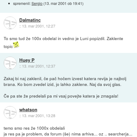
spremenil:
Sergio
(
13. mar 2001 ob 19:41
)
Dalmatinc
::
13. mar 2001, 12:27
To smo tud že 100x obdelal in vedno je Luni popizdil. Zaklente
topic
Huey P
::
13. mar 2001, 12:37
Zakaj bi naj zaklenil, če pač hočem izvest katera revija je najbolj
brana. Ko bom zvedel izid, jo lahko zaklene. Naj da svoj glas.
Če pa ste že predelali pa mi vsaj povejte katera je zmagala!
whatson
::
13. mar 2001, 13:28
temo smo res že 1000x obdelali
ja res pa je problem, da forum (še) nima arhiva... oz .. searcherja...