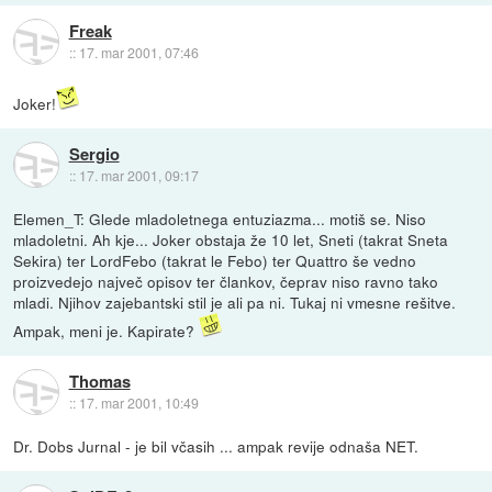
Freak
::
17. mar 2001, 07:46
Joker!
Sergio
::
17. mar 2001, 09:17
Elemen_T: Glede mladoletnega entuziazma... motiš se. Niso
mladoletni. Ah kje... Joker obstaja že 10 let, Sneti (takrat Sneta
Sekira) ter LordFebo (takrat le Febo) ter Quattro še vedno
proizvedejo največ opisov ter člankov, čeprav niso ravno tako
mladi. Njihov zajebantski stil je ali pa ni. Tukaj ni vmesne rešitve.
Ampak, meni je. Kapirate?
Thomas
::
17. mar 2001, 10:49
Dr. Dobs Jurnal - je bil včasih ... ampak revije odnaša NET.