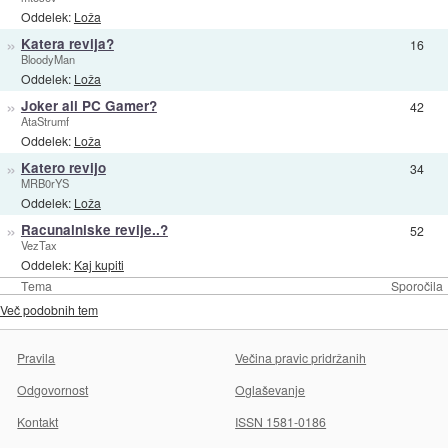
Oddelek:
Loža
»
Katera revija?
16
BloodyMan
Oddelek:
Loža
»
Joker ali PC Gamer?
42
AtaStrumf
Oddelek:
Loža
»
Katero revijo
34
MRB0rYS
Oddelek:
Loža
»
Racunalniske revije..?
52
VezTax
Oddelek:
Kaj kupiti
Tema
Sporočila
Več podobnih tem
Pravila
Večina pravic pridržanih
Odgovornost
Oglaševanje
Kontakt
ISSN 1581-0186