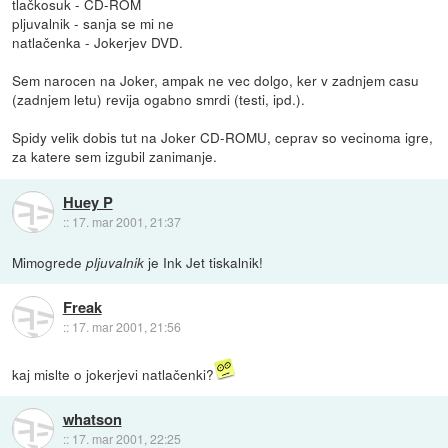
tlačkosuk - CD-ROM
pljuvalnik - sanja se mi ne
natlačenka - Jokerjev DVD.
Sem narocen na Joker, ampak ne vec dolgo, ker v zadnjem casu
(zadnjem letu) revija ogabno smrdi (testi, ipd.).
Spidy velik dobis tut na Joker CD-ROMU, ceprav so vecinoma igre,
za katere sem izgubil zanimanje.
Huey P
::
17. mar 2001, 21:37
Mimogrede
je Ink Jet tiskalnik!
pljuvalnik
Freak
::
17. mar 2001, 21:56
kaj mislte o jokerjevi natlačenki?
whatson
::
17. mar 2001, 22:25