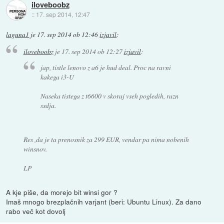
iloveboobz
::
17. sep 2014, 12:47
laguna1
je
17. sep 2014 ob 12:46
izjavil
:
iloveboobz
je
17. sep 2014 ob 12:27
izjavil
:
jap, tistle lenovo z a6 je hud deal. Proc na ravni
kakega i3-U
Naseka tistega z t6600 v skoraj vseh pogledih, razn
ssdja.
Res ,da je ta prenosnik za 299 EUR, vendar pa nima nobenih
winsnov.
LP
A kje piše, da morejo bit winsi gor ?
Imaš mnogo brezplačnih varjant (beri: Ubuntu Linux). Za dano
rabo več kot dovolj