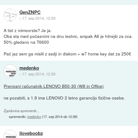
GenZNPC
::
17. sep 2014, 12:29
A tist z mimovrste? Je ja.
Oba sta med počasnimi na dnu lestvic, ampak A6 je hitrejši za cca.
50% gledano na T6600
Pač jaz sem ga mislil z ssdji in diskom + w7 home key dat za 250€
medenko
::
17. sep 2014, 12:39
Prenosni računalnik LENOVO B50-30 (W8 in Office)
ne pozabiti, s 1.9 ima LENOVO 2 letno garancijo fizične osebe.
Zgodovina sprememb…
spremenilo:
medenko
(
17. sep 2014 ob 12:39
)
iloveboobz