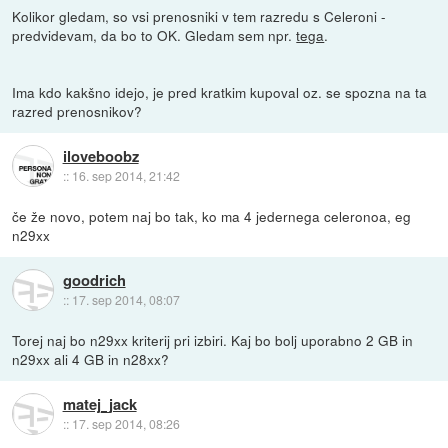
Kolikor gledam, so vsi prenosniki v tem razredu s Celeroni -
predvidevam, da bo to OK. Gledam sem npr.
tega
.
Ima kdo kakšno idejo, je pred kratkim kupoval oz. se spozna na ta
razred prenosnikov?
iloveboobz
::
16. sep 2014, 21:42
če že novo, potem naj bo tak, ko ma 4 jedernega celeronoa, eg
n29xx
goodrich
::
17. sep 2014, 08:07
Torej naj bo n29xx kriterij pri izbiri. Kaj bo bolj uporabno 2 GB in
n29xx ali 4 GB in n28xx?
matej_jack
::
17. sep 2014, 08:26