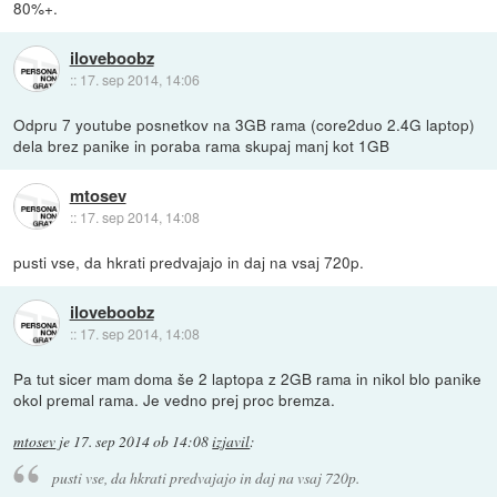
80%+.
iloveboobz
::
17. sep 2014, 14:06
Odpru 7 youtube posnetkov na 3GB rama (core2duo 2.4G laptop)
dela brez panike in poraba rama skupaj manj kot 1GB
mtosev
::
17. sep 2014, 14:08
pusti vse, da hkrati predvajajo in daj na vsaj 720p.
iloveboobz
::
17. sep 2014, 14:08
Pa tut sicer mam doma še 2 laptopa z 2GB rama in nikol blo panike
okol premal rama. Je vedno prej proc bremza.
mtosev
je
17. sep 2014 ob 14:08
izjavil
:
pusti vse, da hkrati predvajajo in daj na vsaj 720p.