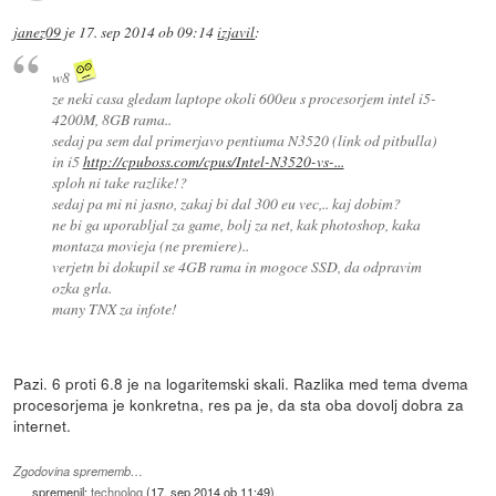
janez09
je
17. sep 2014 ob 09:14
izjavil
:
w8
ze neki casa gledam laptope okoli 600eu s procesorjem intel i5-
4200M, 8GB rama..
sedaj pa sem dal primerjavo pentiuma N3520 (link od pitbulla)
in i5
http://cpuboss.com/cpus/Intel-N3520-vs-...
sploh ni take razlike!?
sedaj pa mi ni jasno, zakaj bi dal 300 eu vec,.. kaj dobim?
ne bi ga uporabljal za game, bolj za net, kak photoshop, kaka
montaza movieja (ne premiere)..
verjetn bi dokupil se 4GB rama in mogoce SSD, da odpravim
ozka grla.
many TNX za infote!
Pazi. 6 proti 6.8 je na logaritemski skali. Razlika med tema dvema
procesorjema je konkretna, res pa je, da sta oba dovolj dobra za
internet.
Zgodovina sprememb…
spremenil:
technolog
(
17. sep 2014 ob 11:49
)