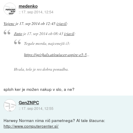
medenko
::
17. sep 2014, 12:54
Vajenc
je
17. sep 2014 ob 12:45
izjavil
:
Jinto
je
17. sep 2014 ob 08:43
izjavil
:
Tegale morda, najcenejši i3:
https://geizhals.at/eu/acer-aspire-e5-5
...
Hvala, tole je res dobra ponudba.
sploh ker je možen nakup v slo, a ne?
GenZNPC
::
17. sep 2014, 12:55
Harwey Norman nima nič pametnega? Al tale štacuna:
http://www.computercenter.si/