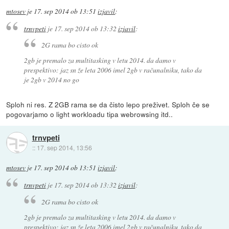
mtosev
je
17. sep 2014 ob 13:51
izjavil
:
trnvpeti
je
17. sep 2014 ob 13:32
izjavil
:
2G rama bo cisto ok
2gb je premalo za multitasking v letu 2014. da damo v
prespektivo: jaz sn že leta 2006 imel 2gb v računalniku, tako da
je 2gb v 2014 no go
Sploh ni res. Z 2GB rama se da čisto lepo preživet. Sploh če se
pogovarjamo o light workloadu tipa webrowsing itd..
trnvpeti
::
17. sep 2014, 13:56
mtosev
je
17. sep 2014 ob 13:51
izjavil
:
trnvpeti
je
17. sep 2014 ob 13:32
izjavil
:
2G rama bo cisto ok
2gb je premalo za multitasking v letu 2014. da damo v
prespektivo: jaz sn že leta 2006 imel 2gb v računalniku, tako da