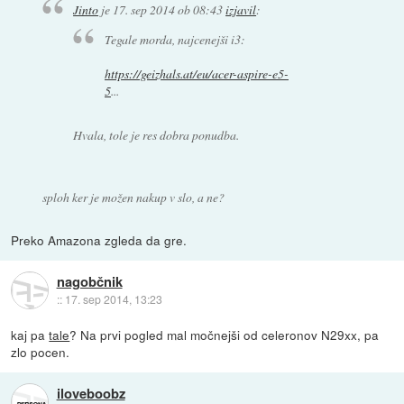
Jinto
je
17. sep 2014 ob 08:43
izjavil
:
Tegale morda, najcenejši i3:
https://geizhals.at/eu/acer-aspire-e5-
5
...
Hvala, tole je res dobra ponudba.
sploh ker je možen nakup v slo, a ne?
Preko Amazona zgleda da gre.
nagobčnik
::
17. sep 2014, 13:23
kaj pa
tale
? Na prvi pogled mal močnejši od celeronov N29xx, pa
zlo pocen.
iloveboobz