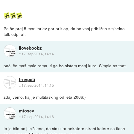
Pa še prej 5 monitorjev gor priklop, da bo vsaj približno smiselno
tolk odpirat.
iloveboobz
::
17. sep 2014, 14:14
pač, če maš malo rama, ti ga bo sistem manj kuro. Simple as that.
trnvpeti
::
17. sep 2014, 14:15
zdaj vemo, kaj je multitasking od leta 2006:)
mtosev
::
17. sep 2014, 14:16
to je bilo bolj mišljeno, da simulira nekatere strani katere so flash