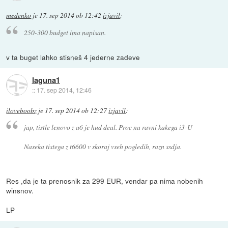
medenko
je
17. sep 2014 ob 12:42
izjavil
:
250-300 budget ima napisan.
v ta buget lahko stisneš 4 jederne zadeve
laguna1
::
17. sep 2014, 12:46
iloveboobz
je
17. sep 2014 ob 12:27
izjavil
:
jap, tistle lenovo z a6 je hud deal. Proc na ravni kakega i3-U
Naseka tistega z t6600 v skoraj vseh pogledih, razn ssdja.
Res ,da je ta prenosnik za 299 EUR, vendar pa nima nobenih
winsnov.
LP