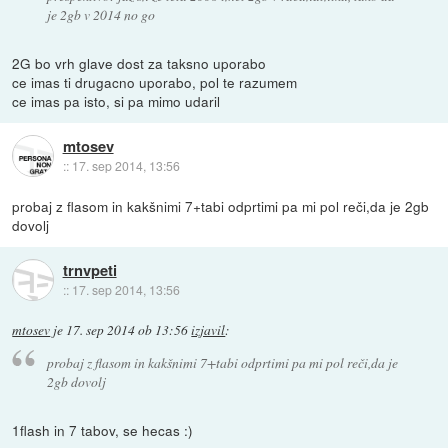
je 2gb v 2014 no go
2G bo vrh glave dost za taksno uporabo
ce imas ti drugacno uporabo, pol te razumem
ce imas pa isto, si pa mimo udaril
mtosev
::
17. sep 2014, 13:56
probaj z flasom in kakšnimi 7+tabi odprtimi pa mi pol reči,da je 2gb
dovolj
trnvpeti
::
17. sep 2014, 13:56
mtosev
je
17. sep 2014 ob 13:56
izjavil
:
probaj z flasom in kakšnimi 7+tabi odprtimi pa mi pol reči,da je
2gb dovolj
1flash in 7 tabov, se hecas :)