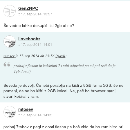
GenZNPC
::
17. sep 2014, 13:57
Še vedno lahko dokupiš tist 2gb al ne?
iloveboobz
::
17. sep 2014, 14:01
mtosev
je
17. sep 2014 ob 13:56
izjavil
:
probaj z flasom in kakšnimi 7+tabi odprtimi pa mi pol reči,da je
2gb dovolj
Seveda je dovolj. Če tebi porablja na kišti z 8GB rama 5GB, še ne
pomeni, da se bo kišti z 2GB kolcal. Ne, pač bo browser manj
stvari keširal v ram.
mtosev
::
17. sep 2014, 14:05
probaj 7tabov z pagi z dosti flasha pa boš vido da bo ram hitro pri