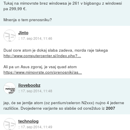
Tukaj na mimovrste brez windowsa je 261 v bigbangu z windowsi
pa 299,99 €.
Mnenja o tem prenosniku?
Jinto
::
17. sep 2014, 11:46
Dual core atom je dokaj slaba zadeva, morda raje takega
http://www.computercenter.si/index.php?...
Ali pa un Asus zgoraj, je vsaj quad atom
https://www.mimovrste.com/prenosniki/as...
iloveboobz
::
17. sep 2014, 11:48
jap, će se jemlje atom (oz pentium/celeron N2xxx) nujno 4 jederne
različice. Dvojederne varjante so slabše od core2duo iz
2007
technolog
::
17. sep 2014, 11:49