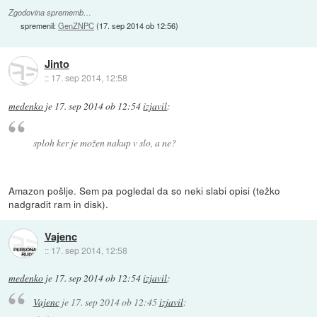
Zgodovina sprememb…
spremenil:
GenZNPC
(
17. sep 2014 ob 12:56
)
Jinto
::
17. sep 2014, 12:58
medenko
je
17. sep 2014 ob 12:54
izjavil
:
sploh ker je možen nakup v slo, a ne?
Amazon pošlje. Sem pa pogledal da so neki slabi opisi (težko
nadgradit ram in disk).
Vajenc
::
17. sep 2014, 12:58
medenko
je
17. sep 2014 ob 12:54
izjavil
:
Vajenc
je
17. sep 2014 ob 12:45
izjavil
: