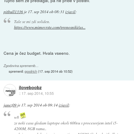
Tujino sem že predlagal, pa ne pride v poštev.
pitbull1336
je
17. sep 2014 ob 08:31
izjavil
:
Tale se mi zdi soliden.
https://www.mimovrste.com/prenosniki/as...
Cena je čez budget. Hvala vseeno.
Zgodovina sprememb…
spremenil:
goodrich
(
17. sep 2014 ob 10:52
)
iloveboobz
::
17. sep 2014, 10:55
janez09
je
17. sep 2014 ob 09:14
izjavil
:
w8
ze neki casa gledam laptope okoli 600eu s procesorjem intel i5-
4200M, 8GB rama..