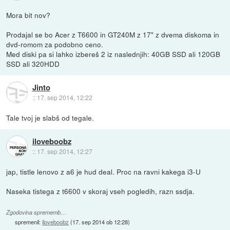
Mora bit nov?
Prodajal se bo Acer z T6600 in GT240M z 17" z dvema diskoma in
dvd-romom za podobno ceno.
Med diski pa si lahko izbereš 2 iz naslednjih: 40GB SSD ali 120GB
SSD ali 320HDD
Jinto
::
17. sep 2014, 12:22
Tale tvoj je slabš od tegale.
iloveboobz
::
17. sep 2014, 12:27
jap, tistle lenovo z a6 je hud deal. Proc na ravni kakega i3-U
Naseka tistega z t6600 v skoraj vseh pogledih, razn ssdja.
Zgodovina sprememb…
spremenil:
iloveboobz
(
17. sep 2014 ob 12:28
)