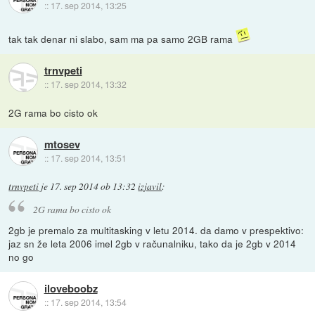
::
17. sep 2014, 13:25
tak tak denar ni slabo, sam ma pa samo 2GB rama
trnvpeti
::
17. sep 2014, 13:32
2G rama bo cisto ok
mtosev
::
17. sep 2014, 13:51
trnvpeti
je
17. sep 2014 ob 13:32
izjavil
:
2G rama bo cisto ok
2gb je premalo za multitasking v letu 2014. da damo v prespektivo:
jaz sn že leta 2006 imel 2gb v računalniku, tako da je 2gb v 2014
no go
iloveboobz
::
17. sep 2014, 13:54