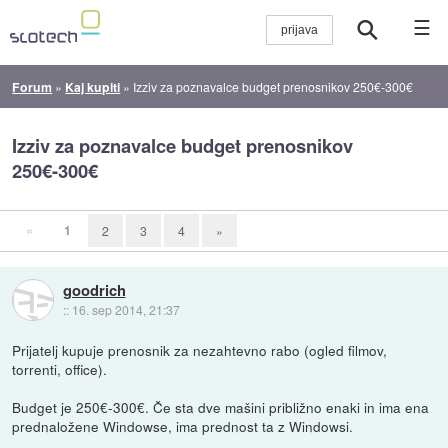
☰
Forum
»
Kaj kupiti
»
Izziv za poznavalce budget prenosnikov 250€-300€
Izziv za poznavalce budget prenosnikov
250€-300€
«
1
2
3
4
»
goodrich
::
16. sep 2014, 21:37
Prijatelj kupuje prenosnik za nezahtevno rabo (ogled filmov,
torrenti, office).
Budget je 250€-300€. Če sta dve mašini približno enaki in ima ena
prednaložene Windowse, ima prednost ta z Windowsi.