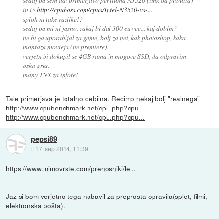
sedaj pa sem dal primerjavo pentiuma N3520 (link od pitbulla)
in i5
http://cpuboss.com/cpus/Intel-N3520-vs-...
sploh ni take razlike!?
sedaj pa mi ni jasno, zakaj bi dal 300 eu vec,.. kaj dobim?
ne bi ga uporabljal za game, bolj za net, kak photoshop, kaka
montaza movieja (ne premiere)..
verjetn bi dokupil se 4GB rama in mogoce SSD, da odpravim
ozka grla.
many TNX za infote!
Tale primerjava je totalno debilna. Recimo nekaj bolj "realnega"
http://www.cpubenchmark.net/cpu.php?cpu...
http://www.cpubenchmark.net/cpu.php?cpu...
pepsi89
::
17. sep 2014, 11:39
https://www.mimovrste.com/prenosniki/le...
Jaz si bom verjetno tega nabavil za preprosta opravila(splet, filmi,
elektronska pošta).