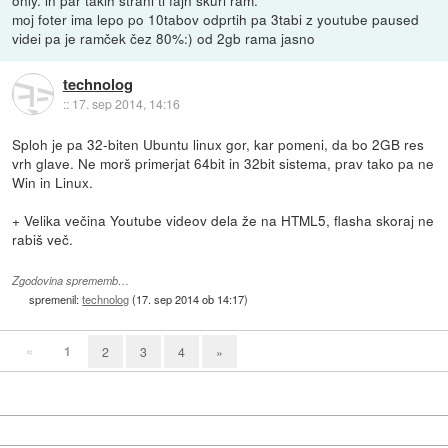
only. in par takih strani ti fajn skuri ram.
moj foter ima lepo po 10tabov odprtih pa 3tabi z youtube paused
videi pa je ramček čez 80%:) od 2gb rama jasno
technolog
::
17. sep 2014, 14:16
Sploh je pa 32-biten Ubuntu linux gor, kar pomeni, da bo 2GB res
vrh glave. Ne morš primerjat 64bit in 32bit sistema, prav tako pa ne
Win in Linux.
+ Velika večina Youtube videov dela že na HTML5, flasha skoraj ne
rabiš več.
Zgodovina sprememb…
spremenil:
technolog
(
17. sep 2014 ob 14:17
)
«
1
2
3
4
»