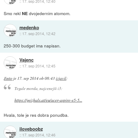
::
17. sep 2014, 12:40
Smo rekl
dvojedernim atomom.
NE
medenko
::
17. sep 2014, 12:42
250-300 budget ima napisan.
Vajenc
::
17. sep 2014, 12:45
Jinto
je
17. sep 2014 ob 08:43
izjavil
:
Tegale morda, najcenejši i3:
https://geizhals.at/eu/acer-aspire-e5-5...
Hvala, tole je res dobra ponudba.
iloveboobz
::
17. sep 2014, 12:46