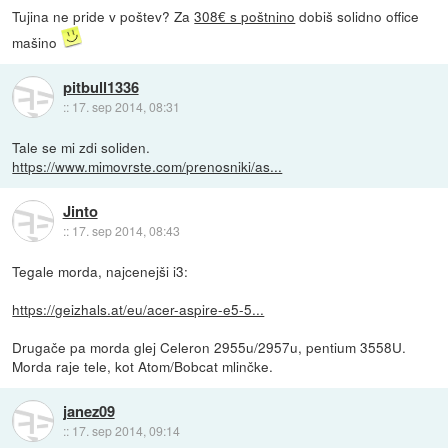
Tujina ne pride v poštev? Za
308€ s poštnino
dobiš solidno office
mašino
pitbull1336
::
17. sep 2014, 08:31
Tale se mi zdi soliden.
https://www.mimovrste.com/prenosniki/as...
Jinto
::
17. sep 2014, 08:43
Tegale morda, najcenejši i3:
https://geizhals.at/eu/acer-aspire-e5-5...
Drugače pa morda glej Celeron 2955u/2957u, pentium 3558U.
Morda raje tele, kot Atom/Bobcat mlinčke.
janez09
::
17. sep 2014, 09:14