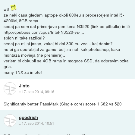
w8
ze neki casa gledam laptope okoli 600eu s procesorjem intel i5-
4200M, 8GB rama..
sedaj pa sem dal primerjavo pentiuma N3520 (link od pitbulla) in i5
http://cpuboss.com/cpus/Intel-N3520-vs-...
sploh ni take razlike!?
sedaj pa mi ni jasno, zakaj bi dal 300 eu vec,.. kaj dobim?
ne bi ga uporabljal za game, bolj za net, kak photoshop, kaka
montaza movieja (ne premiere)..
verjetn bi dokupil se 4GB rama in mogoce SSD, da odpravim ozka
grla.
many TNX za infote!
Jinto
::
17. sep 2014, 09:16
Significantly better PassMark (Single core) score 1,682 vs 520
goodrich
::
17. sep 2014, 10:51