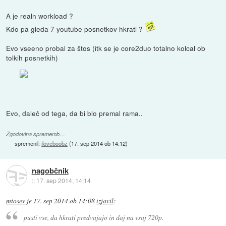
A je realn workload ?
Kdo pa gleda 7 youtube posnetkov hkrati ?
Evo vseeno probal za štos (itk se je core2duo totalno kolcal ob
tolkih posnetkih)
Evo, daleč od tega, da bi blo premal rama..
Zgodovina sprememb…
spremenil:
iloveboobz
(
17. sep 2014 ob 14:12
)
nagobčnik
::
17. sep 2014, 14:14
mtosev
je
17. sep 2014 ob 14:08
izjavil
:
pusti vse, da hkrati predvajajo in daj na vsaj 720p.