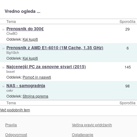
Vredno ogleda ...
Tema
Sporočila
»
Prenosnik do 300€
29
CheBO
Oddelek:
Kaj kupiti
»
Prenosnik z AMD E1-6010 (1M Cache, 1.35 GHz)
6
l0g1t3ch
Oddelek:
Kaj kupiti
»
Najcenejši PC za osnovne stvari (2015)
145
boset
Oddelek:
Pomoč in nasveti
»
NAS - samogradnja
98
cekr
Oddelek:
Strojna oprema
Tema
Sporočila
Več podobnih tem
Pravila
Večina pravic pridržanih
Odgovornost
Oglaševanje