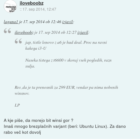
iloveboobz
::
17. sep 2014, 12:47
laguna1
je
17. sep 2014 ob 12:46
izjavil
:
iloveboobz
je
17. sep 2014 ob 12:27
izjavil
:
jap, tistle lenovo z a6 je hud deal. Proc na ravni
kakega i3-U
Naseka tistega z t6600 v skoraj vseh pogledih, razn
ssdja.
Res ,da je ta prenosnik za 299 EUR, vendar pa nima nobenih
winsnov.
LP
A kje piše, da morejo bit winsi gor ?
Imaš mnogo brezplačnih varjant (beri: Ubuntu Linux). Za dano
rabo več kot dovolj