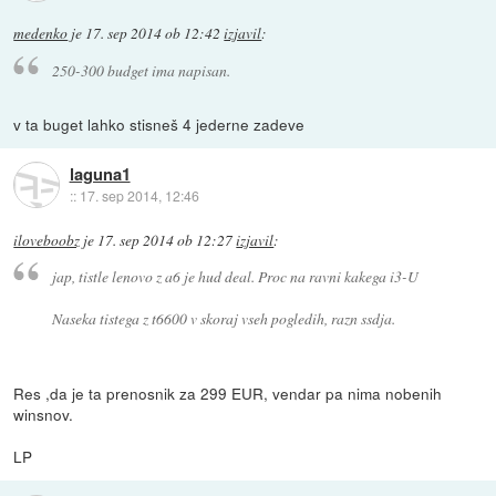
medenko
je
17. sep 2014 ob 12:42
izjavil
:
250-300 budget ima napisan.
v ta buget lahko stisneš 4 jederne zadeve
laguna1
::
17. sep 2014, 12:46
iloveboobz
je
17. sep 2014 ob 12:27
izjavil
:
jap, tistle lenovo z a6 je hud deal. Proc na ravni kakega i3-U
Naseka tistega z t6600 v skoraj vseh pogledih, razn ssdja.
Res ,da je ta prenosnik za 299 EUR, vendar pa nima nobenih
winsnov.
LP