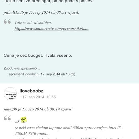
Tujino sem že predlagal, pa ne pride v poštev.
pitbull1336
je
17. sep 2014 ob 08:31
izjavil
:
Tale se mi zdi soliden.
https://www.mimovrste.com/prenosniki/as...
Cena je čez budget. Hvala vseeno.
Zgodovina sprememb…
spremenil:
goodrich
(
17. sep 2014 ob 10:52
)
iloveboobz
::
17. sep 2014, 10:55
janez09
je
17. sep 2014 ob 09:14
izjavil
:
w8
ze neki casa gledam laptope okoli 600eu s procesorjem intel i5-
4200M, 8GB rama..