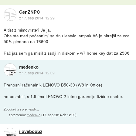
GenZNPC
::
17. sep 2014, 12:29
A tist z mimovrste? Je ja.
Oba sta med počasnimi na dnu lestvic, ampak A6 je hitrejši za cca.
50% gledano na T6600
Pač jaz sem ga mislil z ssdji in diskom + w7 home key dat za 250€
medenko
::
17. sep 2014, 12:39
Prenosni računalnik LENOVO B50-30 (W8 in Office)
ne pozabiti, s 1.9 ima LENOVO 2 letno garancijo fizične osebe.
Zgodovina sprememb…
spremenilo:
medenko
(
17. sep 2014 ob 12:39
)
iloveboobz