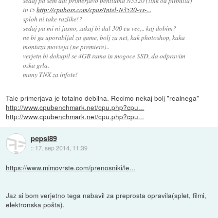
sedaj pa sem dal primerjavo pentiuma N3520 (link od pitbulla)
in i5
http://cpuboss.com/cpus/Intel-N3520-vs-...
sploh ni take razlike!?
sedaj pa mi ni jasno, zakaj bi dal 300 eu vec,.. kaj dobim?
ne bi ga uporabljal za game, bolj za net, kak photoshop, kaka
montaza movieja (ne premiere)..
verjetn bi dokupil se 4GB rama in mogoce SSD, da odpravim
ozka grla.
many TNX za infote!
Tale primerjava je totalno debilna. Recimo nekaj bolj "realnega"
http://www.cpubenchmark.net/cpu.php?cpu...
http://www.cpubenchmark.net/cpu.php?cpu...
pepsi89
::
17. sep 2014, 11:39
https://www.mimovrste.com/prenosniki/le...
Jaz si bom verjetno tega nabavil za preprosta opravila(splet, filmi,
elektronska pošta).