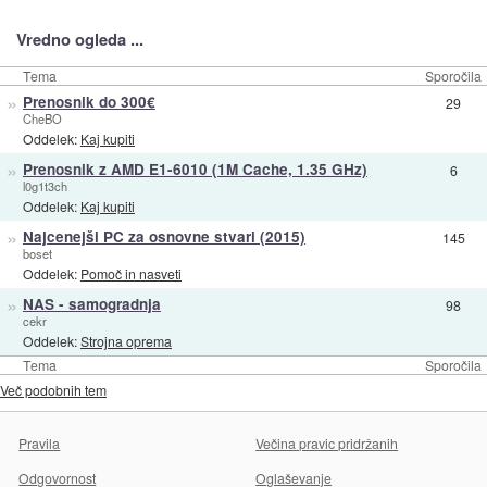
Vredno ogleda ...
Tema
Sporočila
»
Prenosnik do 300€
29
CheBO
Oddelek:
Kaj kupiti
»
Prenosnik z AMD E1-6010 (1M Cache, 1.35 GHz)
6
l0g1t3ch
Oddelek:
Kaj kupiti
»
Najcenejši PC za osnovne stvari (2015)
145
boset
Oddelek:
Pomoč in nasveti
»
NAS - samogradnja
98
cekr
Oddelek:
Strojna oprema
Tema
Sporočila
Več podobnih tem
Pravila
Večina pravic pridržanih
Odgovornost
Oglaševanje