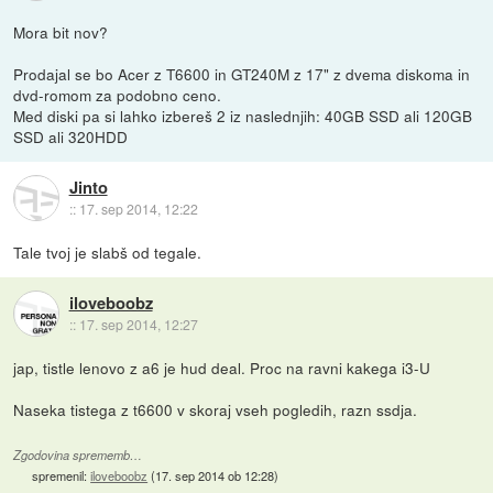
Mora bit nov?
Prodajal se bo Acer z T6600 in GT240M z 17" z dvema diskoma in
dvd-romom za podobno ceno.
Med diski pa si lahko izbereš 2 iz naslednjih: 40GB SSD ali 120GB
SSD ali 320HDD
Jinto
::
17. sep 2014, 12:22
Tale tvoj je slabš od tegale.
iloveboobz
::
17. sep 2014, 12:27
jap, tistle lenovo z a6 je hud deal. Proc na ravni kakega i3-U
Naseka tistega z t6600 v skoraj vseh pogledih, razn ssdja.
Zgodovina sprememb…
spremenil:
iloveboobz
(
17. sep 2014 ob 12:28
)