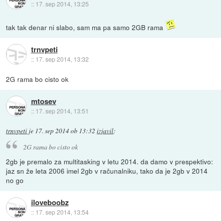
::
17. sep 2014, 13:25
tak tak denar ni slabo, sam ma pa samo 2GB rama
trnvpeti
::
17. sep 2014, 13:32
2G rama bo cisto ok
mtosev
::
17. sep 2014, 13:51
trnvpeti
je
17. sep 2014 ob 13:32
izjavil
:
2G rama bo cisto ok
2gb je premalo za multitasking v letu 2014. da damo v prespektivo:
jaz sn že leta 2006 imel 2gb v računalniku, tako da je 2gb v 2014
no go
iloveboobz
::
17. sep 2014, 13:54