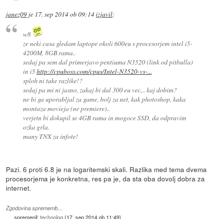
janez09
je
17. sep 2014 ob 09:14
izjavil
:
w8
ze neki casa gledam laptope okoli 600eu s procesorjem intel i5-
4200M, 8GB rama..
sedaj pa sem dal primerjavo pentiuma N3520 (link od pitbulla)
in i5
http://cpuboss.com/cpus/Intel-N3520-vs-...
sploh ni take razlike!?
sedaj pa mi ni jasno, zakaj bi dal 300 eu vec,.. kaj dobim?
ne bi ga uporabljal za game, bolj za net, kak photoshop, kaka
montaza movieja (ne premiere)..
verjetn bi dokupil se 4GB rama in mogoce SSD, da odpravim
ozka grla.
many TNX za infote!
Pazi. 6 proti 6.8 je na logaritemski skali. Razlika med tema dvema
procesorjema je konkretna, res pa je, da sta oba dovolj dobra za
internet.
Zgodovina sprememb…
spremenil:
technolog
(
17. sep 2014 ob 11:49
)