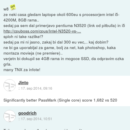
w8
ze neki casa gledam laptope okoli 600eu s procesorjem intel i5-
4200M, 8GB rama..
sedaj pa sem dal primerjavo pentiuma N3520 (link od pitbulla) in i5
http://cpuboss.com/cpus/Intel-N3520-vs-...
sploh ni take razlike!?
sedaj pa mi ni jasno, zakaj bi dal 300 eu vec,.. kaj dobim?
ne bi ga uporabljal za game, bolj za net, kak photoshop, kaka
montaza movieja (ne premiere)..
verjetn bi dokupil se 4GB rama in mogoce SSD, da odpravim ozka
grla.
many TNX za infote!
Jinto
::
17. sep 2014, 09:16
Significantly better PassMark (Single core) score 1,682 vs 520
goodrich
::
17. sep 2014, 10:51