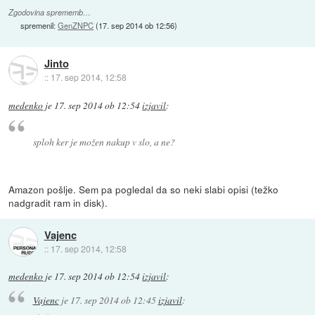
Zgodovina sprememb…
spremenil:
GenZNPC
(
17. sep 2014 ob 12:56
)
Jinto
::
17. sep 2014, 12:58
medenko
je
17. sep 2014 ob 12:54
izjavil
:
sploh ker je možen nakup v slo, a ne?
Amazon pošlje. Sem pa pogledal da so neki slabi opisi (težko
nadgradit ram in disk).
Vajenc
::
17. sep 2014, 12:58
medenko
je
17. sep 2014 ob 12:54
izjavil
:
Vajenc
je
17. sep 2014 ob 12:45
izjavil
: