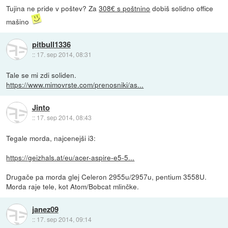
Tujina ne pride v poštev? Za
308€ s poštnino
dobiš solidno office
mašino
pitbull1336
::
17. sep 2014, 08:31
Tale se mi zdi soliden.
https://www.mimovrste.com/prenosniki/as...
Jinto
::
17. sep 2014, 08:43
Tegale morda, najcenejši i3:
https://geizhals.at/eu/acer-aspire-e5-5...
Drugače pa morda glej Celeron 2955u/2957u, pentium 3558U.
Morda raje tele, kot Atom/Bobcat mlinčke.
janez09
::
17. sep 2014, 09:14