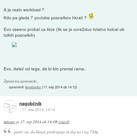
A je realn workload ?
Kdo pa gleda 7 youtube posnetkov hkrati ?
Evo vseeno probal za štos (itk se je core2duo totalno kolcal ob
tolkih posnetkih)
Evo, daleč od tega, da bi blo premal rama..
Zgodovina sprememb…
spremenil:
iloveboobz
(
17. sep 2014 ob 14:12
)
nagobčnik
::
17. sep 2014, 14:14
mtosev
je
17. sep 2014 ob 14:08
izjavil
:
pusti vse, da hkrati predvajajo in daj na vsaj 720p.