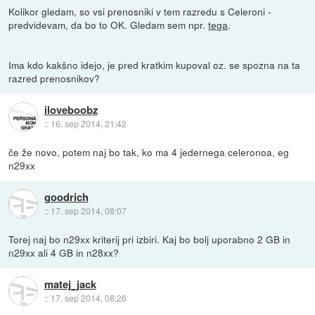
Kolikor gledam, so vsi prenosniki v tem razredu s Celeroni -
predvidevam, da bo to OK. Gledam sem npr.
tega
.
Ima kdo kakšno idejo, je pred kratkim kupoval oz. se spozna na ta
razred prenosnikov?
iloveboobz
::
16. sep 2014, 21:42
če že novo, potem naj bo tak, ko ma 4 jedernega celeronoa, eg
n29xx
goodrich
::
17. sep 2014, 08:07
Torej naj bo n29xx kriterij pri izbiri. Kaj bo bolj uporabno 2 GB in
n29xx ali 4 GB in n28xx?
matej_jack
::
17. sep 2014, 08:26