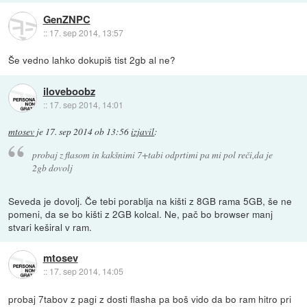
GenZNPC
::
17. sep 2014, 13:57
Še vedno lahko dokupiš tist 2gb al ne?
iloveboobz
::
17. sep 2014, 14:01
mtosev
je
17. sep 2014 ob 13:56
izjavil
:
probaj z flasom in kakšnimi 7+tabi odprtimi pa mi pol reči,da je
2gb dovolj
Seveda je dovolj. Če tebi porablja na kišti z 8GB rama 5GB, še ne
pomeni, da se bo kišti z 2GB kolcal. Ne, pač bo browser manj
stvari keširal v ram.
mtosev
::
17. sep 2014, 14:05
probaj 7tabov z pagi z dosti flasha pa boš vido da bo ram hitro pri