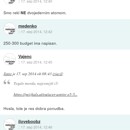
::
17. sep 2014, 12:40
Smo rekl
dvojedernim atomom.
NE
medenko
::
17. sep 2014, 12:42
250-300 budget ima napisan.
Vajenc
::
17. sep 2014, 12:45
Jinto
je
17. sep 2014 ob 08:43
izjavil
:
Tegale morda, najcenejši i3:
https://geizhals.at/eu/acer-aspire-e5-5...
Hvala, tole je res dobra ponudba.
iloveboobz
::
17. sep 2014, 12:46