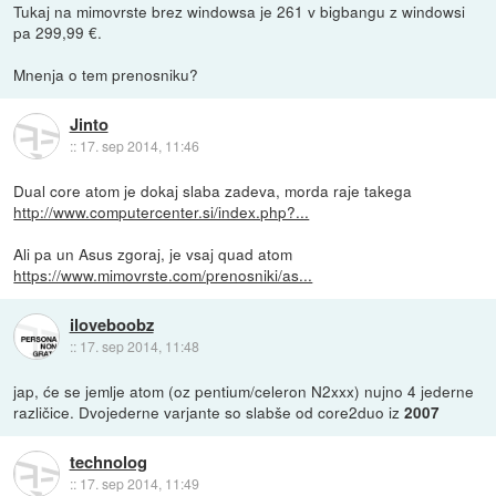
Tukaj na mimovrste brez windowsa je 261 v bigbangu z windowsi
pa 299,99 €.
Mnenja o tem prenosniku?
Jinto
::
17. sep 2014, 11:46
Dual core atom je dokaj slaba zadeva, morda raje takega
http://www.computercenter.si/index.php?...
Ali pa un Asus zgoraj, je vsaj quad atom
https://www.mimovrste.com/prenosniki/as...
iloveboobz
::
17. sep 2014, 11:48
jap, će se jemlje atom (oz pentium/celeron N2xxx) nujno 4 jederne
različice. Dvojederne varjante so slabše od core2duo iz
2007
technolog
::
17. sep 2014, 11:49