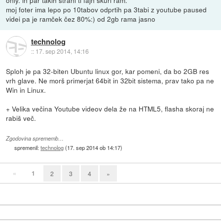
only. in par takih strani ti fajn skuri ram.
moj foter ima lepo po 10tabov odprtih pa 3tabi z youtube paused
videi pa je ramček čez 80%:) od 2gb rama jasno
technolog
::
17. sep 2014, 14:16
Sploh je pa 32-biten Ubuntu linux gor, kar pomeni, da bo 2GB res
vrh glave. Ne morš primerjat 64bit in 32bit sistema, prav tako pa ne
Win in Linux.
+ Velika večina Youtube videov dela že na HTML5, flasha skoraj ne
rabiš več.
Zgodovina sprememb…
spremenil:
technolog
(
17. sep 2014 ob 14:17
)
«
1
2
3
4
»