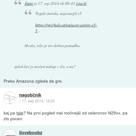
Jinto
je
17. sep 2014 ob 08:43
izjavil
:
Tegale morda, najcenejši i3:
https://geizhals.at/eu/acer-aspire-e5-
5
...
Hvala, tole je res dobra ponudba.
sploh ker je možen nakup v slo, a ne?
Preko Amazona zgleda da gre.
nagobčnik
::
17. sep 2014, 13:23
kaj pa
tale
? Na prvi pogled mal močnejši od celeronov N29xx, pa
zlo pocen.
iloveboobz