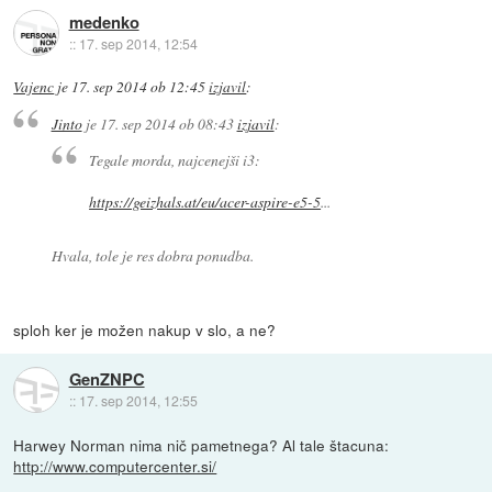
medenko
::
17. sep 2014, 12:54
Vajenc
je
17. sep 2014 ob 12:45
izjavil
:
Jinto
je
17. sep 2014 ob 08:43
izjavil
:
Tegale morda, najcenejši i3:
https://geizhals.at/eu/acer-aspire-e5-5
...
Hvala, tole je res dobra ponudba.
sploh ker je možen nakup v slo, a ne?
GenZNPC
::
17. sep 2014, 12:55
Harwey Norman nima nič pametnega? Al tale štacuna:
http://www.computercenter.si/