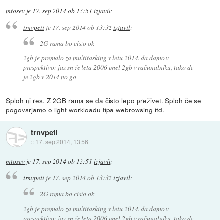
mtosev
je
17. sep 2014 ob 13:51
izjavil
:
trnvpeti
je
17. sep 2014 ob 13:32
izjavil
:
2G rama bo cisto ok
2gb je premalo za multitasking v letu 2014. da damo v
prespektivo: jaz sn že leta 2006 imel 2gb v računalniku, tako da
je 2gb v 2014 no go
Sploh ni res. Z 2GB rama se da čisto lepo preživet. Sploh če se
pogovarjamo o light workloadu tipa webrowsing itd..
trnvpeti
::
17. sep 2014, 13:56
mtosev
je
17. sep 2014 ob 13:51
izjavil
:
trnvpeti
je
17. sep 2014 ob 13:32
izjavil
:
2G rama bo cisto ok
2gb je premalo za multitasking v letu 2014. da damo v
prespektivo: jaz sn že leta 2006 imel 2gb v računalniku, tako da