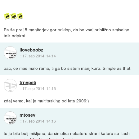
Pa še prej 5 monitorjev gor priklop, da bo vsaj približno smiselno
tolk odpirat.
iloveboobz
::
17. sep 2014, 14:14
pač, če maš malo rama, ti ga bo sistem manj kuro. Simple as that.
trnvpeti
::
17. sep 2014, 14:15
zdaj vemo, kaj je multitasking od leta 2006:)
mtosev
::
17. sep 2014, 14:16
to je bilo bolj mišljeno, da simulira nekatere strani katere so flash