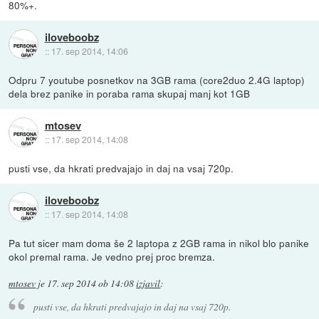
80%+.
iloveboobz
::
17. sep 2014, 14:06
Odpru 7 youtube posnetkov na 3GB rama (core2duo 2.4G laptop)
dela brez panike in poraba rama skupaj manj kot 1GB
mtosev
::
17. sep 2014, 14:08
pusti vse, da hkrati predvajajo in daj na vsaj 720p.
iloveboobz
::
17. sep 2014, 14:08
Pa tut sicer mam doma še 2 laptopa z 2GB rama in nikol blo panike
okol premal rama. Je vedno prej proc bremza.
mtosev
je
17. sep 2014 ob 14:08
izjavil
:
pusti vse, da hkrati predvajajo in daj na vsaj 720p.