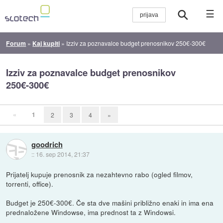
☰
Forum
»
Kaj kupiti
»
Izziv za poznavalce budget prenosnikov 250€-300€
Izziv za poznavalce budget prenosnikov
250€-300€
«
1
2
3
4
»
goodrich
::
16. sep 2014, 21:37
Prijatelj kupuje prenosnik za nezahtevno rabo (ogled filmov,
torrenti, office).
Budget je 250€-300€. Če sta dve mašini približno enaki in ima ena
prednaložene Windowse, ima prednost ta z Windowsi.