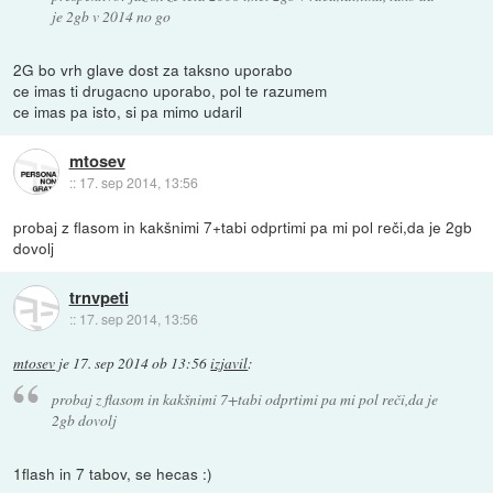
je 2gb v 2014 no go
2G bo vrh glave dost za taksno uporabo
ce imas ti drugacno uporabo, pol te razumem
ce imas pa isto, si pa mimo udaril
mtosev
::
17. sep 2014, 13:56
probaj z flasom in kakšnimi 7+tabi odprtimi pa mi pol reči,da je 2gb
dovolj
trnvpeti
::
17. sep 2014, 13:56
mtosev
je
17. sep 2014 ob 13:56
izjavil
:
probaj z flasom in kakšnimi 7+tabi odprtimi pa mi pol reči,da je
2gb dovolj
1flash in 7 tabov, se hecas :)