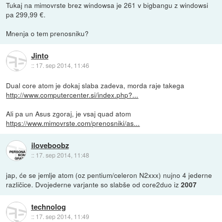
Tukaj na mimovrste brez windowsa je 261 v bigbangu z windowsi
pa 299,99 €.
Mnenja o tem prenosniku?
Jinto
::
17. sep 2014, 11:46
Dual core atom je dokaj slaba zadeva, morda raje takega
http://www.computercenter.si/index.php?...
Ali pa un Asus zgoraj, je vsaj quad atom
https://www.mimovrste.com/prenosniki/as...
iloveboobz
::
17. sep 2014, 11:48
jap, će se jemlje atom (oz pentium/celeron N2xxx) nujno 4 jederne
različice. Dvojederne varjante so slabše od core2duo iz
2007
technolog
::
17. sep 2014, 11:49