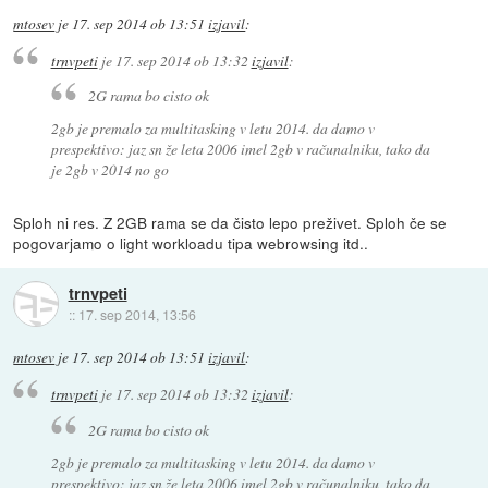
mtosev
je
17. sep 2014 ob 13:51
izjavil
:
trnvpeti
je
17. sep 2014 ob 13:32
izjavil
:
2G rama bo cisto ok
2gb je premalo za multitasking v letu 2014. da damo v
prespektivo: jaz sn že leta 2006 imel 2gb v računalniku, tako da
je 2gb v 2014 no go
Sploh ni res. Z 2GB rama se da čisto lepo preživet. Sploh če se
pogovarjamo o light workloadu tipa webrowsing itd..
trnvpeti
::
17. sep 2014, 13:56
mtosev
je
17. sep 2014 ob 13:51
izjavil
:
trnvpeti
je
17. sep 2014 ob 13:32
izjavil
:
2G rama bo cisto ok
2gb je premalo za multitasking v letu 2014. da damo v
prespektivo: jaz sn že leta 2006 imel 2gb v računalniku, tako da