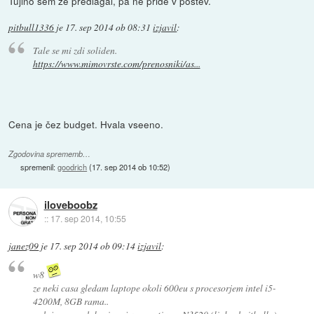
Tujino sem že predlagal, pa ne pride v poštev.
pitbull1336
je
17. sep 2014 ob 08:31
izjavil
:
Tale se mi zdi soliden.
https://www.mimovrste.com/prenosniki/as...
Cena je čez budget. Hvala vseeno.
Zgodovina sprememb…
spremenil:
goodrich
(
17. sep 2014 ob 10:52
)
iloveboobz
::
17. sep 2014, 10:55
janez09
je
17. sep 2014 ob 09:14
izjavil
:
w8
ze neki casa gledam laptope okoli 600eu s procesorjem intel i5-
4200M, 8GB rama..