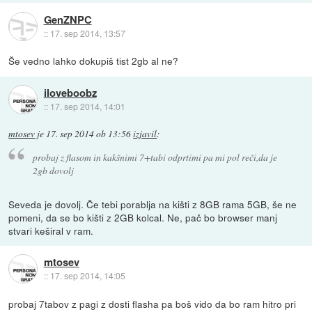
GenZNPC
::
17. sep 2014, 13:57
Še vedno lahko dokupiš tist 2gb al ne?
iloveboobz
::
17. sep 2014, 14:01
mtosev
je
17. sep 2014 ob 13:56
izjavil
:
probaj z flasom in kakšnimi 7+tabi odprtimi pa mi pol reči,da je
2gb dovolj
Seveda je dovolj. Če tebi porablja na kišti z 8GB rama 5GB, še ne
pomeni, da se bo kišti z 2GB kolcal. Ne, pač bo browser manj
stvari keširal v ram.
mtosev
::
17. sep 2014, 14:05
probaj 7tabov z pagi z dosti flasha pa boš vido da bo ram hitro pri