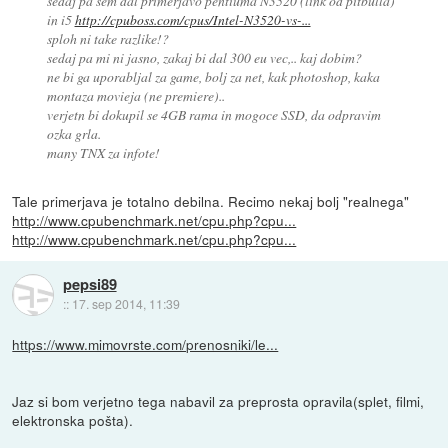
sedaj pa sem dal primerjavo pentiuma N3520 (link od pitbulla)
in i5
http://cpuboss.com/cpus/Intel-N3520-vs-...
sploh ni take razlike!?
sedaj pa mi ni jasno, zakaj bi dal 300 eu vec,.. kaj dobim?
ne bi ga uporabljal za game, bolj za net, kak photoshop, kaka
montaza movieja (ne premiere)..
verjetn bi dokupil se 4GB rama in mogoce SSD, da odpravim
ozka grla.
many TNX za infote!
Tale primerjava je totalno debilna. Recimo nekaj bolj "realnega"
http://www.cpubenchmark.net/cpu.php?cpu...
http://www.cpubenchmark.net/cpu.php?cpu...
pepsi89
::
17. sep 2014, 11:39
https://www.mimovrste.com/prenosniki/le...
Jaz si bom verjetno tega nabavil za preprosta opravila(splet, filmi,
elektronska pošta).