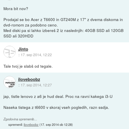
Mora bit nov?
Prodajal se bo Acer z T6600 in GT240M z 17" z dvema diskoma in
dvd-romom za podobno ceno.
Med diski pa si lahko izbereš 2 iz naslednjih: 40GB SSD ali 120GB
SSD ali 320HDD
Jinto
::
17. sep 2014, 12:22
Tale tvoj je slabš od tegale.
iloveboobz
::
17. sep 2014, 12:27
jap, tistle lenovo z a6 je hud deal. Proc na ravni kakega i3-U
Naseka tistega z t6600 v skoraj vseh pogledih, razn ssdja.
Zgodovina sprememb…
spremenil:
iloveboobz
(
17. sep 2014 ob 12:28
)