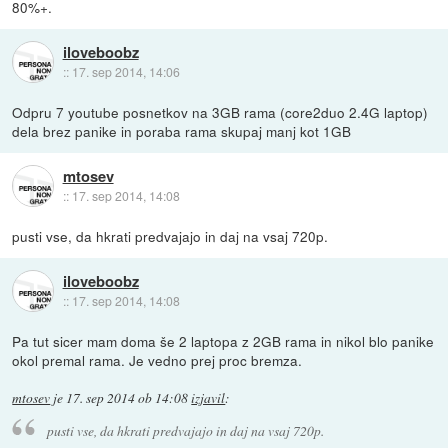
80%+.
iloveboobz
::
17. sep 2014, 14:06
Odpru 7 youtube posnetkov na 3GB rama (core2duo 2.4G laptop)
dela brez panike in poraba rama skupaj manj kot 1GB
mtosev
::
17. sep 2014, 14:08
pusti vse, da hkrati predvajajo in daj na vsaj 720p.
iloveboobz
::
17. sep 2014, 14:08
Pa tut sicer mam doma še 2 laptopa z 2GB rama in nikol blo panike
okol premal rama. Je vedno prej proc bremza.
mtosev
je
17. sep 2014 ob 14:08
izjavil
:
pusti vse, da hkrati predvajajo in daj na vsaj 720p.