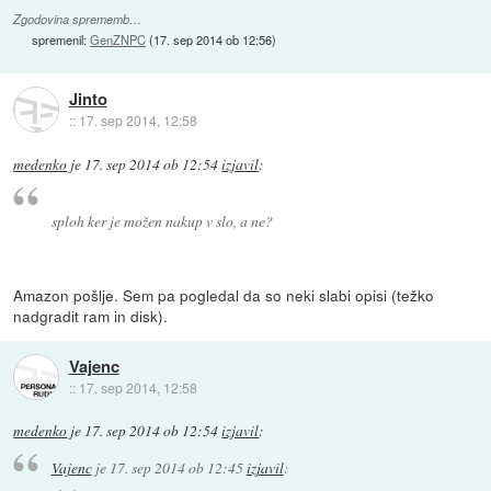
Zgodovina sprememb…
spremenil:
GenZNPC
(
17. sep 2014 ob 12:56
)
Jinto
::
17. sep 2014, 12:58
medenko
je
17. sep 2014 ob 12:54
izjavil
:
sploh ker je možen nakup v slo, a ne?
Amazon pošlje. Sem pa pogledal da so neki slabi opisi (težko
nadgradit ram in disk).
Vajenc
::
17. sep 2014, 12:58
medenko
je
17. sep 2014 ob 12:54
izjavil
:
Vajenc
je
17. sep 2014 ob 12:45
izjavil
: