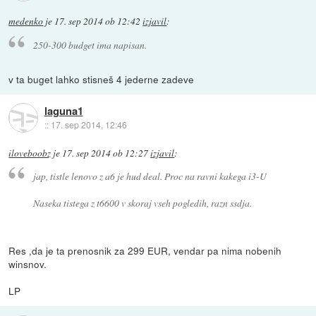
medenko
je
17. sep 2014 ob 12:42
izjavil
:
250-300 budget ima napisan.
v ta buget lahko stisneš 4 jederne zadeve
laguna1
::
17. sep 2014, 12:46
iloveboobz
je
17. sep 2014 ob 12:27
izjavil
:
jap, tistle lenovo z a6 je hud deal. Proc na ravni kakega i3-U
Naseka tistega z t6600 v skoraj vseh pogledih, razn ssdja.
Res ,da je ta prenosnik za 299 EUR, vendar pa nima nobenih
winsnov.
LP