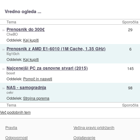
Vredno ogleda ...
Tema
Sporočila
»
Prenosnik do 300€
29
CheBO
Oddelek:
Kaj kupiti
»
Prenosnik z AMD E1-6010 (1M Cache, 1.35 GHz)
6
l0g1t3ch
Oddelek:
Kaj kupiti
»
Najcenejši PC za osnovne stvari (2015)
145
boset
Oddelek:
Pomoč in nasveti
»
NAS - samogradnja
98
cekr
Oddelek:
Strojna oprema
Tema
Sporočila
Več podobnih tem
Pravila
Večina pravic pridržanih
Odgovornost
Oglaševanje