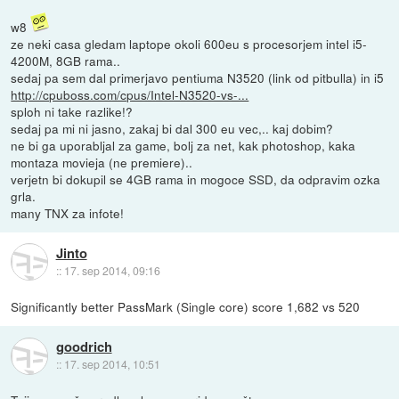
w8
ze neki casa gledam laptope okoli 600eu s procesorjem intel i5-
4200M, 8GB rama..
sedaj pa sem dal primerjavo pentiuma N3520 (link od pitbulla) in i5
http://cpuboss.com/cpus/Intel-N3520-vs-...
sploh ni take razlike!?
sedaj pa mi ni jasno, zakaj bi dal 300 eu vec,.. kaj dobim?
ne bi ga uporabljal za game, bolj za net, kak photoshop, kaka
montaza movieja (ne premiere)..
verjetn bi dokupil se 4GB rama in mogoce SSD, da odpravim ozka
grla.
many TNX za infote!
Jinto
::
17. sep 2014, 09:16
Significantly better PassMark (Single core) score 1,682 vs 520
goodrich
::
17. sep 2014, 10:51