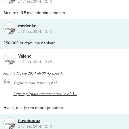
::
17. sep 2014, 12:40
Smo rekl
dvojedernim atomom.
NE
medenko
::
17. sep 2014, 12:42
250-300 budget ima napisan.
Vajenc
::
17. sep 2014, 12:45
Jinto
je
17. sep 2014 ob 08:43
izjavil
:
Tegale morda, najcenejši i3:
https://geizhals.at/eu/acer-aspire-e5-5...
Hvala, tole je res dobra ponudba.
iloveboobz
::
17. sep 2014, 12:46