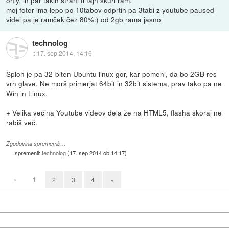
only. in par takih strani ti fajn skuri ram.
moj foter ima lepo po 10tabov odprtih pa 3tabi z youtube paused
videi pa je ramček čez 80%:) od 2gb rama jasno
technolog
::
17. sep 2014, 14:16
Sploh je pa 32-biten Ubuntu linux gor, kar pomeni, da bo 2GB res
vrh glave. Ne morš primerjat 64bit in 32bit sistema, prav tako pa ne
Win in Linux.
+ Velika večina Youtube videov dela že na HTML5, flasha skoraj ne
rabiš več.
Zgodovina sprememb…
spremenil:
technolog
(
17. sep 2014 ob 14:17
)
«
1
2
3
4
»