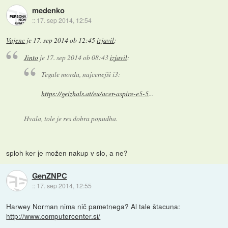
medenko
::
17. sep 2014, 12:54
Vajenc
je
17. sep 2014 ob 12:45
izjavil
:
Jinto
je
17. sep 2014 ob 08:43
izjavil
:
Tegale morda, najcenejši i3:
https://geizhals.at/eu/acer-aspire-e5-5
...
Hvala, tole je res dobra ponudba.
sploh ker je možen nakup v slo, a ne?
GenZNPC
::
17. sep 2014, 12:55
Harwey Norman nima nič pametnega? Al tale štacuna:
http://www.computercenter.si/