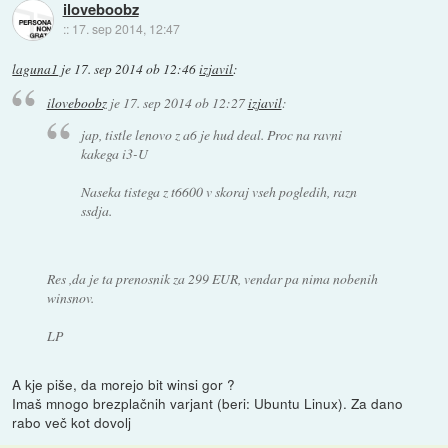
iloveboobz
::
17. sep 2014, 12:47
laguna1
je
17. sep 2014 ob 12:46
izjavil
:
iloveboobz
je
17. sep 2014 ob 12:27
izjavil
:
jap, tistle lenovo z a6 je hud deal. Proc na ravni
kakega i3-U
Naseka tistega z t6600 v skoraj vseh pogledih, razn
ssdja.
Res ,da je ta prenosnik za 299 EUR, vendar pa nima nobenih
winsnov.
LP
A kje piše, da morejo bit winsi gor ?
Imaš mnogo brezplačnih varjant (beri: Ubuntu Linux). Za dano
rabo več kot dovolj