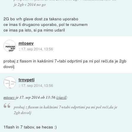
je 2gb v 2014 no go
2G bo vrh glave dost za taksno uporabo
ce imas ti drugacno uporabo, pol te razumem
ce imas pa isto, si pa mimo udaril
mtosev
::
17. sep 2014, 13:56
probaj z flasom in kakšnimi 7+tabi odprtimi pa mi pol reči,da je 2gb
dovolj
trnvpeti
::
17. sep 2014, 13:56
mtosev
je
17. sep 2014 ob 13:56
izjavil
:
probaj z flasom in kakšnimi 7+tabi odprtimi pa mi pol reči,da je
2gb dovolj
1flash in 7 tabov, se hecas :)