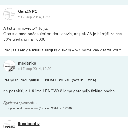
GenZNPC
::
17. sep 2014, 12:29
A tist z mimovrste? Je ja.
Oba sta med počasnimi na dnu lestvic, ampak A6 je hitrejši za cca.
50% gledano na T6600
Pač jaz sem ga mislil z ssdji in diskom + w7 home key dat za 250€
medenko
::
17. sep 2014, 12:39
Prenosni računalnik LENOVO B50-30 (W8 in Office)
ne pozabiti, s 1.9 ima LENOVO 2 letno garancijo fizične osebe.
Zgodovina sprememb…
spremenilo:
medenko
(
17. sep 2014 ob 12:39
)
iloveboobz