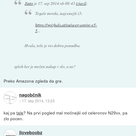
Jinto
je
17. sep 2014 ob 08:43
izjavil
:
Tegale morda, najcenejši i3:
https://geizhals.at/eu/acer-aspire-e5-
5
...
Hvala, tole je res dobra ponudba.
sploh ker je možen nakup v slo, a ne?
Preko Amazona zgleda da gre.
nagobčnik
::
17. sep 2014, 13:23
kaj pa
tale
? Na prvi pogled mal močnejši od celeronov N29xx, pa
zlo pocen.
iloveboobz