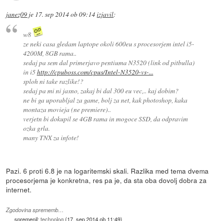
janez09
je
17. sep 2014 ob 09:14
izjavil
:
w8
ze neki casa gledam laptope okoli 600eu s procesorjem intel i5-
4200M, 8GB rama..
sedaj pa sem dal primerjavo pentiuma N3520 (link od pitbulla)
in i5
http://cpuboss.com/cpus/Intel-N3520-vs-...
sploh ni take razlike!?
sedaj pa mi ni jasno, zakaj bi dal 300 eu vec,.. kaj dobim?
ne bi ga uporabljal za game, bolj za net, kak photoshop, kaka
montaza movieja (ne premiere)..
verjetn bi dokupil se 4GB rama in mogoce SSD, da odpravim
ozka grla.
many TNX za infote!
Pazi. 6 proti 6.8 je na logaritemski skali. Razlika med tema dvema
procesorjema je konkretna, res pa je, da sta oba dovolj dobra za
internet.
Zgodovina sprememb…
spremenil:
technolog
(
17. sep 2014 ob 11:49
)