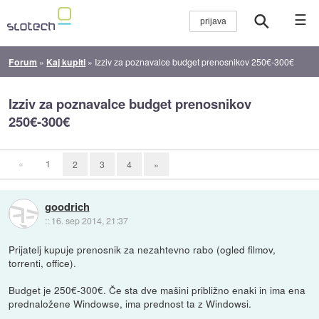
☰
Forum
»
Kaj kupiti
»
Izziv za poznavalce budget prenosnikov 250€-300€
Izziv za poznavalce budget prenosnikov
250€-300€
«
1
2
3
4
»
goodrich
::
16. sep 2014, 21:37
Prijatelj kupuje prenosnik za nezahtevno rabo (ogled filmov,
torrenti, office).
Budget je 250€-300€. Če sta dve mašini približno enaki in ima ena
prednaložene Windowse, ima prednost ta z Windowsi.