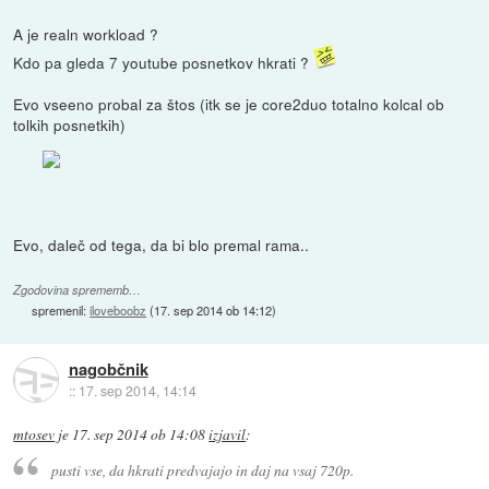
A je realn workload ?
Kdo pa gleda 7 youtube posnetkov hkrati ?
Evo vseeno probal za štos (itk se je core2duo totalno kolcal ob
tolkih posnetkih)
Evo, daleč od tega, da bi blo premal rama..
Zgodovina sprememb…
spremenil:
iloveboobz
(
17. sep 2014 ob 14:12
)
nagobčnik
::
17. sep 2014, 14:14
mtosev
je
17. sep 2014 ob 14:08
izjavil
:
pusti vse, da hkrati predvajajo in daj na vsaj 720p.