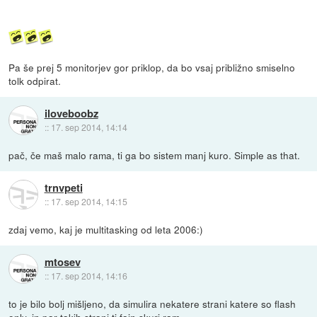
Pa še prej 5 monitorjev gor priklop, da bo vsaj približno smiselno
tolk odpirat.
iloveboobz
::
17. sep 2014, 14:14
pač, če maš malo rama, ti ga bo sistem manj kuro. Simple as that.
trnvpeti
::
17. sep 2014, 14:15
zdaj vemo, kaj je multitasking od leta 2006:)
mtosev
::
17. sep 2014, 14:16
to je bilo bolj mišljeno, da simulira nekatere strani katere so flash