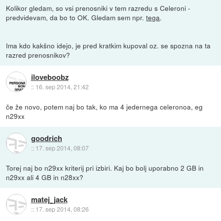
Kolikor gledam, so vsi prenosniki v tem razredu s Celeroni -
predvidevam, da bo to OK. Gledam sem npr.
tega
.
Ima kdo kakšno idejo, je pred kratkim kupoval oz. se spozna na ta
razred prenosnikov?
iloveboobz
::
16. sep 2014, 21:42
če že novo, potem naj bo tak, ko ma 4 jedernega celeronoa, eg
n29xx
goodrich
::
17. sep 2014, 08:07
Torej naj bo n29xx kriterij pri izbiri. Kaj bo bolj uporabno 2 GB in
n29xx ali 4 GB in n28xx?
matej_jack
::
17. sep 2014, 08:26