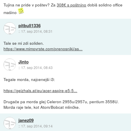
Tujina ne pride v poštev? Za
308€ s poštnino
dobiš solidno office
mašino
pitbull1336
::
17. sep 2014, 08:31
Tale se mi zdi soliden.
https://www.mimovrste.com/prenosniki/as...
Jinto
::
17. sep 2014, 08:43
Tegale morda, najcenejši i3:
https://geizhals.at/eu/acer-aspire-e5-5...
Drugače pa morda glej Celeron 2955u/2957u, pentium 3558U.
Morda raje tele, kot Atom/Bobcat mlinčke.
janez09
::
17. sep 2014, 09:14