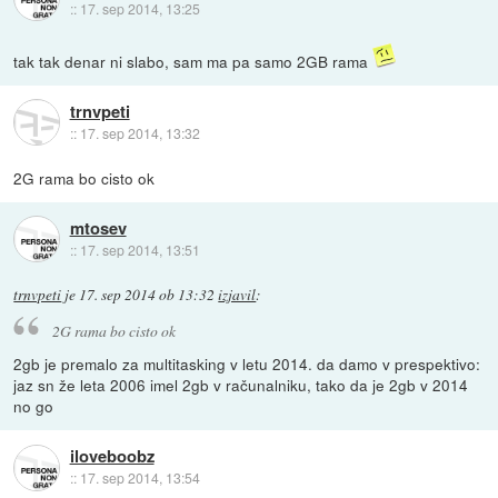
::
17. sep 2014, 13:25
tak tak denar ni slabo, sam ma pa samo 2GB rama
trnvpeti
::
17. sep 2014, 13:32
2G rama bo cisto ok
mtosev
::
17. sep 2014, 13:51
trnvpeti
je
17. sep 2014 ob 13:32
izjavil
:
2G rama bo cisto ok
2gb je premalo za multitasking v letu 2014. da damo v prespektivo:
jaz sn že leta 2006 imel 2gb v računalniku, tako da je 2gb v 2014
no go
iloveboobz
::
17. sep 2014, 13:54