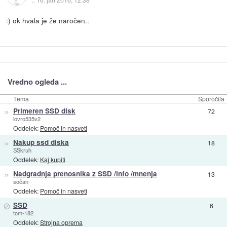
:) ok hvala je že naročen..
Vredno ogleda ...
Tema
Sporočila
»
Primeren SSD disk
72
lovro535v2
Oddelek:
Pomoč in nasveti
»
Nakup ssd diska
18
SSkruh
Oddelek:
Kaj kupiti
»
Nadgradnja prenosnika z SSD /info /mnenja
13
sočan
Oddelek:
Pomoč in nasveti
⊘
SSD
6
tom-182
Oddelek:
Strojna oprema