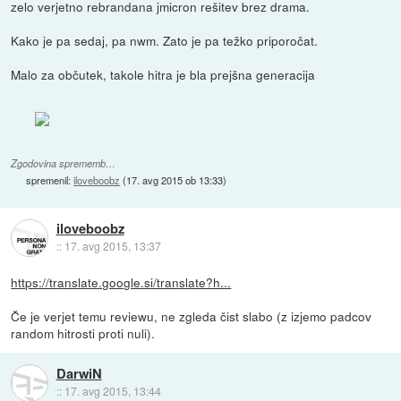
zelo verjetno rebrandana jmicron rešitev brez drama.
Kako je pa sedaj, pa nwm. Zato je pa težko priporočat.
Malo za občutek, takole hitra je bla prejšna generacija
Zgodovina sprememb…
spremenil:
iloveboobz
(
17. avg 2015 ob 13:33
)
iloveboobz
::
17. avg 2015, 13:37
https://translate.google.si/translate?h...
Če je verjet temu reviewu, ne zgleda čist slabo (z izjemo padcov
random hitrosti proti nuli).
DarwiN
::
17. avg 2015, 13:44