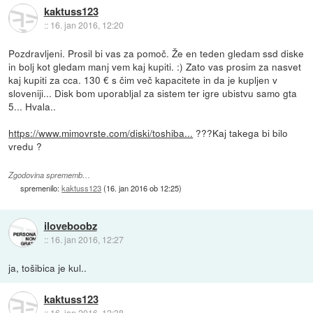
kaktuss123
::
16. jan 2016, 12:20
Pozdravljeni. Prosil bi vas za pomoč. Že en teden gledam ssd diske
in bolj kot gledam manj vem kaj kupiti. :) Zato vas prosim za nasvet
kaj kupiti za cca. 130 € s čim več kapacitete in da je kupljen v
sloveniji... Disk bom uporabljal za sistem ter igre ubistvu samo gta
5... Hvala..
https://www.mimovrste.com/diski/toshiba...
???Kaj takega bi bilo
vredu ?
Zgodovina sprememb…
spremenilo:
kaktuss123
(
16. jan 2016 ob 12:25
)
iloveboobz
::
16. jan 2016, 12:27
ja, tošibica je kul..
kaktuss123
::
16. jan 2016, 12:38