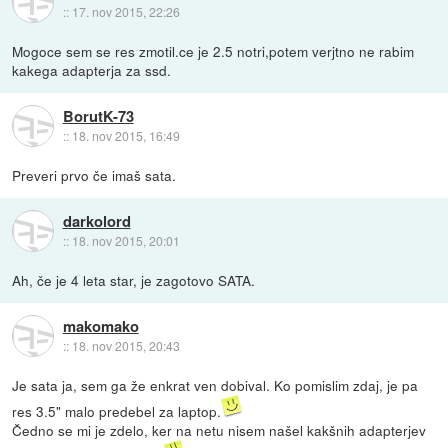
::
17. nov 2015, 22:26
Mogoce sem se res zmotil.ce je 2.5 notri,potem verjtno ne rabim
kakega adapterja za ssd.
BorutK-73
::
18. nov 2015, 16:49
Preveri prvo če imaš sata.
darkolord
::
18. nov 2015, 20:01
Ah, če je 4 leta star, je zagotovo SATA.
makomako
::
18. nov 2015, 20:43
Je sata ja, sem ga že enkrat ven dobival. Ko pomislim zdaj, je pa
res 3.5" malo predebel za laptop.
Čedno se mi je zdelo, ker na netu nisem našel kakšnih adapterjev