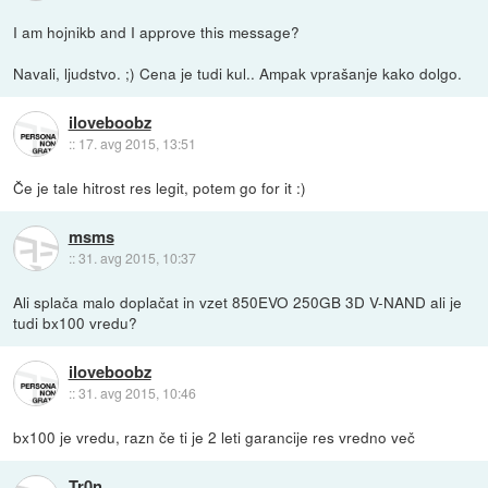
I am hojnikb and I approve this message?
Navali, ljudstvo. ;) Cena je tudi kul.. Ampak vprašanje kako dolgo.
iloveboobz
::
17. avg 2015, 13:51
Če je tale hitrost res legit, potem go for it :)
msms
::
31. avg 2015, 10:37
Ali splača malo doplačat in vzet 850EVO 250GB 3D V-NAND ali je
tudi bx100 vredu?
iloveboobz
::
31. avg 2015, 10:46
bx100 je vredu, razn če ti je 2 leti garancije res vredno več
Tr0n