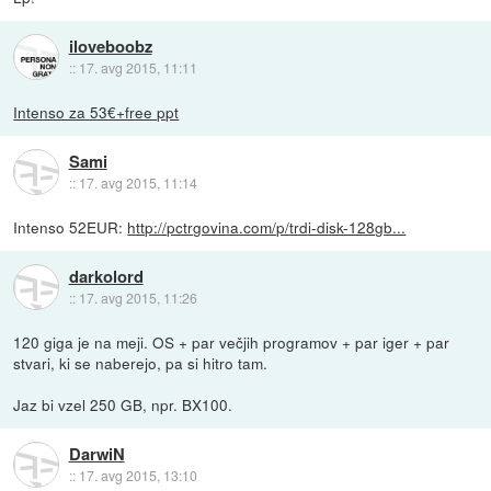
iloveboobz
::
17. avg 2015, 11:11
Intenso za 53€+free ppt
Sami
::
17. avg 2015, 11:14
Intenso 52EUR:
http://pctrgovina.com/p/trdi-disk-128gb...
darkolord
::
17. avg 2015, 11:26
120 giga je na meji. OS + par večjih programov + par iger + par
stvari, ki se naberejo, pa si hitro tam.
Jaz bi vzel 250 GB, npr. BX100.
DarwiN
::
17. avg 2015, 13:10