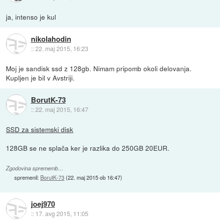
ja, intenso je kul
nikolahodin
::
22. maj 2015, 16:23
Moj je sandisk ssd z 128gb. Nimam pripomb okoli delovanja.
Kupljen je bil v Avstriji.
BorutK-73
::
22. maj 2015, 16:47
SSD za sistemski disk
128GB se ne splača ker je razlika do 250GB 20EUR.
Zgodovina sprememb…
spremenil:
BorutK-73
(
22. maj 2015 ob 16:47
)
joej970
::
17. avg 2015, 11:05