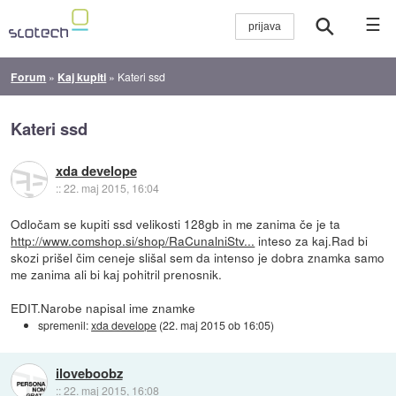
☰
Forum
»
Kaj kupiti
»
Kateri ssd
Kateri ssd
xda develope
::
22. maj 2015, 16:04
Odločam se kupiti ssd velikosti 128gb in me zanima če je ta
http://www.comshop.si/shop/RaCunalniStv...
inteso za kaj.Rad bi
skozi prišel čim ceneje slišal sem da intenso je dobra znamka samo
me zanima ali bi kaj pohitril prenosnik.
EDIT.Narobe napisal ime znamke
spremenil:
xda develope
(
22. maj 2015 ob 16:05
)
iloveboobz
::
22. maj 2015, 16:08