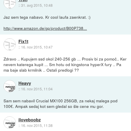
::
31. avg 2015, 10:48
Jaz sem tega nabavo. Kr cool laufa zaenkrat. :)
http://www.amazon.de/gp/product/B00P738...
Fix1t
::
16. nov 2015, 10:47
Zdravo .. Kupujem ssd okol 240-256 gb ... Prosiv bi za pomoč.. Ker
nevem katerega kupit ... Sm hotu od kingstona hyperX fury .. Pa
ma baje slab krmilnik .. Ostali predlogi ??
Heavy
::
16. nov 2015, 11:04
Sam sem nabavil Crucial MX100 256GB, za nekaj malega pod
100€. Ampak sedaj kot sem gledal so šle cene mu gor.
iloveboobz
::
16. nov 2015, 11:38