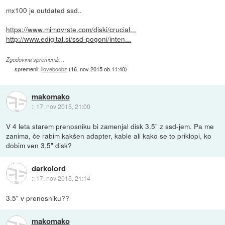
mx100 je outdated ssd..
https://www.mimovrste.com/diski/crucial...
http://www.edigital.si/ssd-pogoni/inten...
Zgodovina sprememb…
spremenil:
iloveboobz
(
16. nov 2015 ob 11:40
)
makomako
::
17. nov 2015, 21:00
V 4 leta starem prenosniku bi zamenjal disk 3.5" z ssd-jem. Pa me
zanima, če rabim kakšen adapter, kable ali kako se to priklopi, ko
dobim ven 3,5" disk?
darkolord
::
17. nov 2015, 21:14
3.5" v prenosniku??
makomako