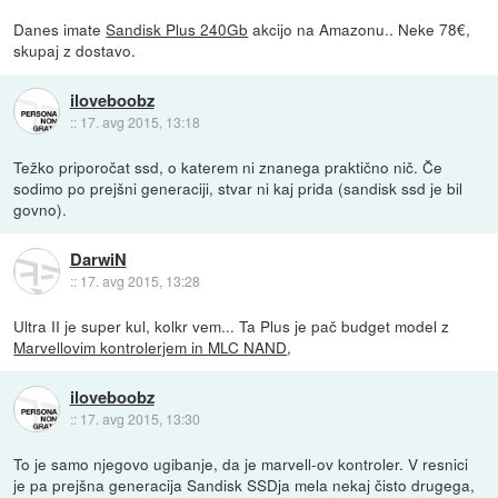
Danes imate
Sandisk Plus 240Gb
akcijo na Amazonu.. Neke 78€,
skupaj z dostavo.
iloveboobz
::
17. avg 2015, 13:18
Težko priporočat ssd, o katerem ni znanega praktično nič. Če
sodimo po prejšni generaciji, stvar ni kaj prida (sandisk ssd je bil
govno).
DarwiN
::
17. avg 2015, 13:28
Ultra II je super kul, kolkr vem... Ta Plus je pač budget model z
Marvellovim kontrolerjem in MLC NAND
,
iloveboobz
::
17. avg 2015, 13:30
To je samo njegovo ugibanje, da je marvell-ov kontroler. V resnici
je pa prejšna generacija Sandisk SSDja mela nekaj čisto drugega,