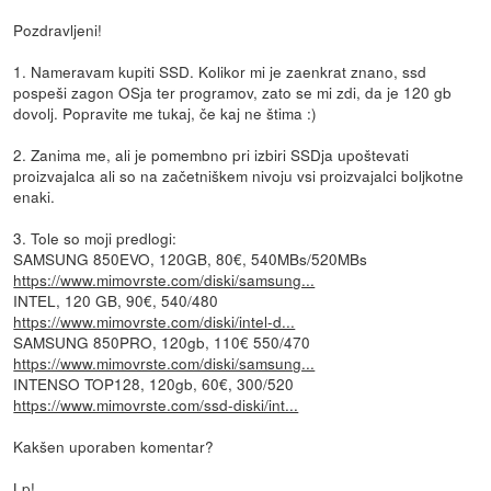
Pozdravljeni!
1. Nameravam kupiti SSD. Kolikor mi je zaenkrat znano, ssd
pospeši zagon OSja ter programov, zato se mi zdi, da je 120 gb
dovolj. Popravite me tukaj, če kaj ne štima :)
2. Zanima me, ali je pomembno pri izbiri SSDja upoštevati
proizvajalca ali so na začetniškem nivoju vsi proizvajalci boljkotne
enaki.
3. Tole so moji predlogi:
SAMSUNG 850EVO, 120GB, 80€, 540MBs/520MBs
https://www.mimovrste.com/diski/samsung...
INTEL, 120 GB, 90€, 540/480
https://www.mimovrste.com/diski/intel-d...
SAMSUNG 850PRO, 120gb, 110€ 550/470
https://www.mimovrste.com/diski/samsung...
INTENSO TOP128, 120gb, 60€, 300/520
https://www.mimovrste.com/ssd-diski/int...
Kakšen uporaben komentar?
Lp!