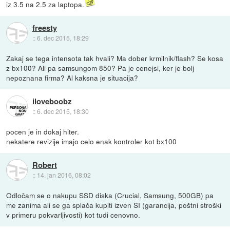
iz 3.5 na 2.5 za laptopa.
freesty
::
6. dec 2015, 18:29
Zakaj se tega intensota tak hvali? Ma dober krmilnik/flash? Se kosa
z bx100? Ali pa samsungom 850? Pa je cenejsi, ker je bolj
nepoznana firma? Al kaksna je situacija?
iloveboobz
::
6. dec 2015, 18:30
pocen je in dokaj hiter.
nekatere revizije imajo celo enak kontroler kot bx100
Robert
::
14. jan 2016, 08:02
Odločam se o nakupu SSD diska (Crucial, Samsung, 500GB) pa
me zanima ali se ga splača kupiti izven SI (garancija, poštni stroški
v primeru pokvarljivosti) kot tudi cenovno.