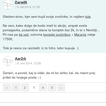
DarwiN
::
9. okt 2014, 01:36
Gledam stran, kjer sem kupil svoje zvočnike, in najdem
tole
.
Ne vem, kako dolgo še bodo imeli to akcijo, ampak sveta
pomagavka, posamično stane ta komplet čez 2k, in to v Nemčiji...
Pri nas pa
še več
, oziroma
komplet zvočnikov
+
Marantz
nekje
1750€.
Tole je resno za razmislit, in to hitro, kdor kupuje. :)
Aar2rk
::
6. nov 2014, 12:26
Darwin, a poveš, kaj si videl, da mi bo lahko žal, da nisem prej
prišel do tvojega posta ;-)
3
«
1
2
4
5
»