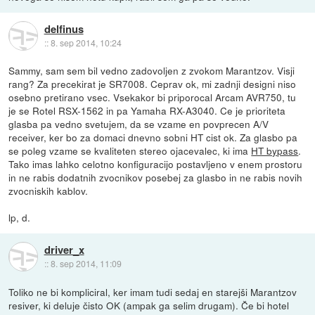
delfinus
::
8. sep 2014, 10:24
Sammy, sam sem bil vedno zadovoljen z zvokom Marantzov. Visji
rang? Za precekirat je SR7008. Ceprav ok, mi zadnji designi niso
osebno pretirano vsec. Vsekakor bi priporocal Arcam AVR750, tu
je se Rotel RSX-1562 in pa Yamaha RX-A3040. Ce je prioriteta
glasba pa vedno svetujem, da se vzame en povprecen A/V
receiver, ker bo za domaci dnevno sobni HT cist ok. Za glasbo pa
se poleg vzame se kvaliteten stereo ojacevalec, ki ima
HT bypass
.
Tako imas lahko celotno konfiguracijo postavljeno v enem prostoru
in ne rabis dodatnih zvocnikov posebej za glasbo in ne rabis novih
zvocniskih kablov.
lp, d.
driver_x
::
8. sep 2014, 11:09
Toliko ne bi kompliciral, ker imam tudi sedaj en starejši Marantzov
resiver, ki deluje čisto OK (ampak ga selim drugam). Če bi hotel