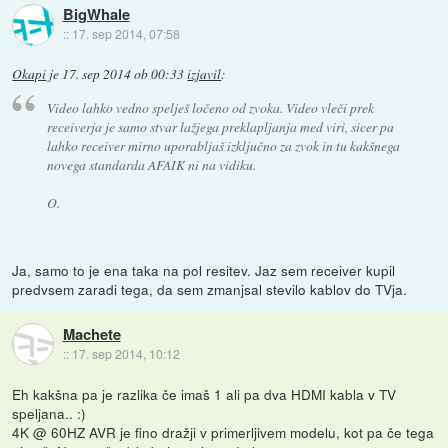
BigWhale
::
17. sep 2014, 07:58
Okapi
je
17. sep 2014 ob 00:33
izjavil
:
Video lahko vedno spelješ ločeno od zvoka. Video vleči prek
receiverja je samo stvar lažjega preklapljanja med viri, sicer pa
lahko receiver mirno uporabljaš izključno za zvok in tu kakšnega
novega standarda AFAIK ni na vidiku.
O.
Ja, samo to je ena taka na pol resitev. Jaz sem receiver kupil
predvsem zaradi tega, da sem zmanjsal stevilo kablov do TVja.
Machete
::
17. sep 2014, 10:12
Eh kakšna pa je razlika če imaš 1 ali pa dva HDMI kabla v TV
speljana.. :)
4K @ 60HZ AVR je fino dražji v primerljivem modelu, kot pa če tega