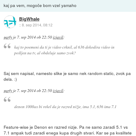
kaj pa vem, mogoče bom vzel yamaho
BigWhale
::
8. sep 2014, 08:12
garfy
je
7. sep 2014 ob 22:50
izjavil
:
kaj to poemeni da ti je video crknil, al 636 dekodira video in
pošljen na tv, al obdeluje samo zvok?
Saj sem napisal, namesto slike je samo nek random static, zvok pa
dela. :)
garfy
je
7. sep 2014 ob 22:50
izjavil
:
denon 1000ax bi rekel da je razred nižje, ima 5.1, 636 ima 7.1
Feature-wise je Denon en razred nizje. Pa ne samo zaradi 5.1 vs
7.1 ampak tudi zaradi enega kupa drugih stvari. Kar se pa kvalitete