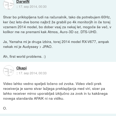
DarwiN
::
17. sep 2014, 00:30
Stvar bo priklopljena tudi na računalnik, tako da potrebujem 60Hz,
ker čez leto-dve bomo najbrž že grabili po 4k monitorjih in če torej
vzamem 2014 model, bo dober vsaj za nekaj let, mogoče še več, v
kolikor me ne premami kak Atmos, Auro-3D oz. DTS-UHD.
Ja, Yamaha mi je druga izbira, torej 2014 model RX-V677, ampak
nekak mi je Audyssey > JPAO.
Ah, first world problems. :)
Okapi
::
17. sep 2014, 00:33
Video lahko vedno spelješ ločeno od zvoka. Video vleči prek
receiverja je samo stvar lažjega preklapljanja med viri, sicer pa
lahko receiver mirno uporabljaš izključno za zvok in tu kakšnega
novega standarda AFAIK ni na vidiku.
O.