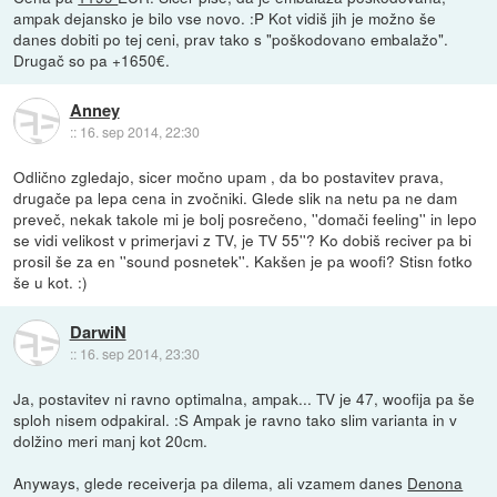
ampak dejansko je bilo vse novo. :P Kot vidiš jih je možno še
danes dobiti po tej ceni, prav tako s "poškodovano embalažo".
Drugač so pa +1650€.
Anney
::
16. sep 2014, 22:30
Odlično zgledajo, sicer močno upam , da bo postavitev prava,
drugače pa lepa cena in zvočniki. Glede slik na netu pa ne dam
preveč, nekak takole mi je bolj posrečeno, ''domači feeling'' in lepo
se vidi velikost v primerjavi z TV, je TV 55''? Ko dobiš reciver pa bi
prosil še za en ''sound posnetek''. Kakšen je pa woofi? Stisn fotko
še u kot. :)
DarwiN
::
16. sep 2014, 23:30
Ja, postavitev ni ravno optimalna, ampak... TV je 47, woofija pa še
sploh nisem odpakiral. :S Ampak je ravno tako slim varianta in v
dolžino meri manj kot 20cm.
Anyways, glede receiverja pa dilema, ali vzamem danes
Denona