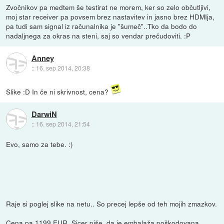
Zvočnikov pa medtem še testirat ne morem, ker so zelo občutljivi,
moj star receiver pa povsem brez nastavitev in jasno brez HDMIja,
pa tudi sam signal iz računalnika je "šumeč"..Tko da bodo do
nadaljnega za okras na steni, saj so vendar prečudoviti. :P
Anney
::
16. sep 2014, 20:38
Slike :D In če ni skrivnost, cena?
DarwiN
::
16. sep 2014, 21:54
Evo, samo za tebe. :)
Raje si poglej slike na netu.. So precej lepše od teh mojih zmazkov.
Cena pa
1199
EUR. Sicer piše, da je embalaža poškodovana,