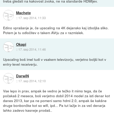
treba gledati na kakovost zvoka, ne na standarde HDMIjev.
Machete
::
17. sep 2014, 11:33
Edino vprašanje je, če upscaling na 4K dejansko kaj izboljša sliko.
Potem je tu odločitev o takem AVrju za v razmislek.
Okapi
::
17. sep 2014, 11:46
Upscaling boš imel tudi v vsakem televizorju, verjetno boljši kot v
entry-level receiverju.
DarwiN
::
17. sep 2014, 12:10
Vse lepo in prav, ampak še vedno je težko it mimo tega, da če
počakaš 2 meseca, boš verjetno dobil 2014 model za isti denar kot
danes 2013, kar pa ne pomeni samo hdmi 2.0, ampak še kakšne
druge bonbončke kot so wifi, ipd... Pa tut lažje in za več denarja
lahko zadevo kasneje prodaš..