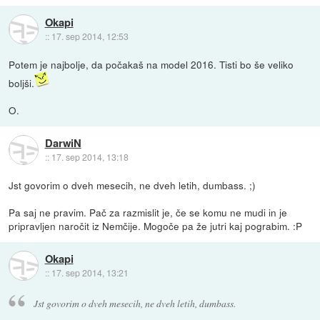
Okapi
::
17. sep 2014, 12:53
Potem je najbolje, da počakaš na model 2016. Tisti bo še veliko
boljši.
O.
DarwiN
::
17. sep 2014, 13:18
Jst govorim o dveh mesecih, ne dveh letih, dumbass. ;)
Pa saj ne pravim. Pač za razmislit je, če se komu ne mudi in je
pripravljen naročit iz Nemčije. Mogoče pa že jutri kaj pograbim. :P
Okapi
::
17. sep 2014, 13:21
Jst govorim o dveh mesecih, ne dveh letih, dumbass.