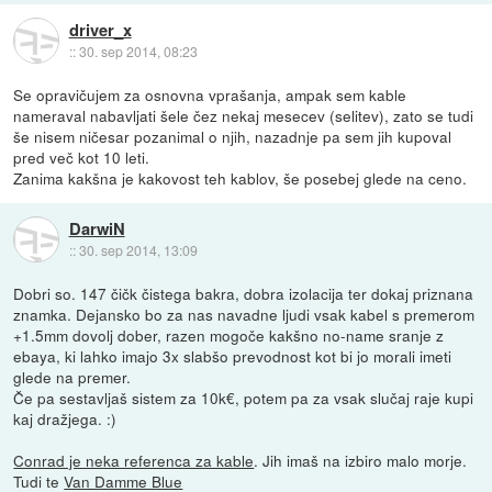
driver_x
::
30. sep 2014, 08:23
Se opravičujem za osnovna vprašanja, ampak sem kable
nameraval nabavljati šele čez nekaj mesecev (selitev), zato se tudi
še nisem ničesar pozanimal o njih, nazadnje pa sem jih kupoval
pred več kot 10 leti.
Zanima kakšna je kakovost teh kablov, še posebej glede na ceno.
DarwiN
::
30. sep 2014, 13:09
Dobri so. 147 čičk čistega bakra, dobra izolacija ter dokaj priznana
znamka. Dejansko bo za nas navadne ljudi vsak kabel s premerom
+1.5mm dovolj dober, razen mogoče kakšno no-name sranje z
ebaya, ki lahko imajo 3x slabšo prevodnost kot bi jo morali imeti
glede na premer.
Če pa sestavljaš sistem za 10k€, potem pa za vsak slučaj raje kupi
kaj dražjega. :)
Conrad je neka referenca za kable
. Jih imaš na izbiro malo morje.
Tudi te
Van Damme Blue