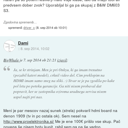
predvsem dober zvok? Uporabljal bi ga pa skupaj z B&W DM603
S3.
Zgodovina sprememb…
spremenil:
driver_x
(
8. sep 2014 ob 10:01
)
Dami
::
8. sep 2014, 10:02
BigWhale
je
7. sep 2014 ob 21:21
izjavil
:
Ja, se kr strinjam. Men je pri Onkyu, ki ga imam trenutno
(pozabil kateri model), crknil video del. Cim preklopim na
HDMI imam samo sneg na sliki. :) Stvar se je pa zgodila po kake
pol leta po poteku garancije. Ga niti nisem probaval dat
popravit, ker se zastopnika oziroma uradnega servisa nisem
uspel najti pri nas.
Meni je par mescov nazaj sunek (strela) pokvaril hdmi board na
denon 1909 (tv in pc ostala ok). Sem nesel na
http://www.proelektronika.si/
Me je ene 100€ prišlo vse skup. Pač
novega še nisem hotu kupit, rabil sem ga pa še vedno.