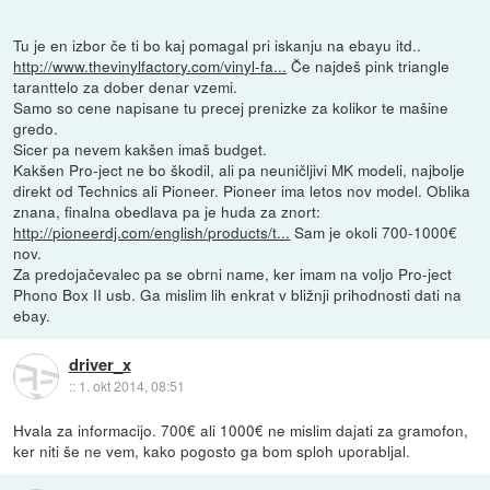
Tu je en izbor če ti bo kaj pomagal pri iskanju na ebayu itd..
http://www.thevinylfactory.com/vinyl-fa...
Če najdeš pink triangle
taranttelo za dober denar vzemi.
Samo so cene napisane tu precej prenizke za kolikor te mašine
gredo.
Sicer pa nevem kakšen imaš budget.
Kakšen Pro-ject ne bo škodil, ali pa neuničljivi MK modeli, najbolje
direkt od Technics ali Pioneer. Pioneer ima letos nov model. Oblika
znana, finalna obedlava pa je huda za znort:
http://pioneerdj.com/english/products/t...
Sam je okoli 700-1000€
nov.
Za predojačevalec pa se obrni name, ker imam na voljo Pro-ject
Phono Box II usb. Ga mislim lih enkrat v bližnji prihodnosti dati na
ebay.
driver_x
::
1. okt 2014, 08:51
Hvala za informacijo. 700€ ali 1000€ ne mislim dajati za gramofon,
ker niti še ne vem, kako pogosto ga bom sploh uporabljal.