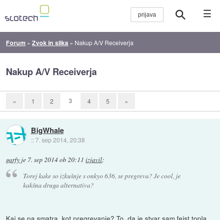
☰
Forum
»
Zvok in slika
»
Nakup A/V Receiverja
Nakup A/V Receiverja
3
«
1
2
4
5
»
BigWhale
::
7. sep 2014, 20:38
garfy
je
7. sep 2014 ob 20:11
izjavil
:
Torej kake so izkušnje s onkyo 636, se pregreva? Je cool, je
kakšna druga alternativa?
Kaj se pa smatra, kot pregrevanje? To, da je stvar sam fejst topla,