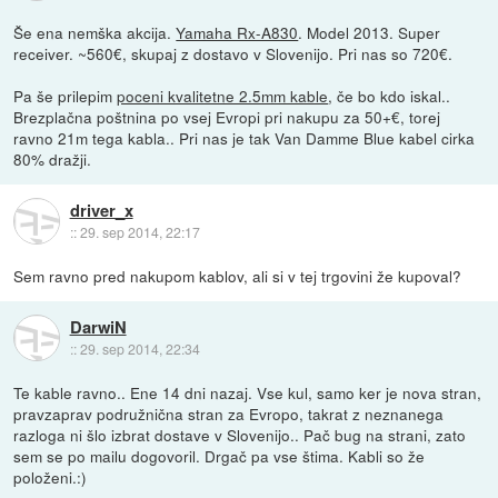
Še ena nemška akcija.
Yamaha Rx-A830
. Model 2013. Super
receiver. ~560€, skupaj z dostavo v Slovenijo. Pri nas so 720€.
Pa še prilepim
poceni kvalitetne 2.5mm kable
, če bo kdo iskal..
Brezplačna poštnina po vsej Evropi pri nakupu za 50+€, torej
ravno 21m tega kabla.. Pri nas je tak Van Damme Blue kabel cirka
80% dražji.
driver_x
::
29. sep 2014, 22:17
Sem ravno pred nakupom kablov, ali si v tej trgovini že kupoval?
DarwiN
::
29. sep 2014, 22:34
Te kable ravno.. Ene 14 dni nazaj. Vse kul, samo ker je nova stran,
pravzaprav podružnična stran za Evropo, takrat z neznanega
razloga ni šlo izbrat dostave v Slovenijo.. Pač bug na strani, zato
sem se po mailu dogovoril. Drgač pa vse štima. Kabli so že
položeni.:)