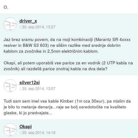
O.
driver_x
::
30. sep 2014, 13:27
Jaz brez sramu povem, da na moji kombinaciji (Marantz SR 4xxxx
resiver in B&W S3 603) ne slišim razlike med srednje dobrim
kablom za zvočnike in 2,5mm električnim kablom.
Okapi, ali potem uporabiš vse parice za en vodnik (2 UTP kabla na
zvočnik) ali razdeliš parice znotraj kabla na dva dela?
silver12si
::
30. sep 2014, 13:57
Tudi sam sem imel vse kable Kimber (1m cca 30eur), pa mislim da
je bilo to metanje denarja...raje se bolj osredotočite na kvaliteto
glasbe, ki jo predvajate...
Okapi
::
30. sep 2014, 14:18