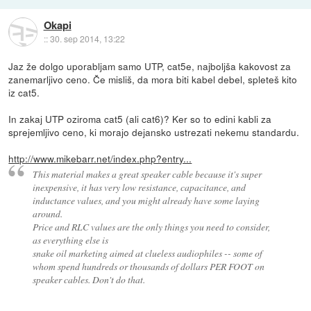
Okapi
::
30. sep 2014, 13:22
Jaz že dolgo uporabljam samo UTP, cat5e, najboljša kakovost za
zanemarljivo ceno. Če misliš, da mora biti kabel debel, spleteš kito
iz cat5.
In zakaj UTP oziroma cat5 (ali cat6)? Ker so to edini kabli za
sprejemljivo ceno, ki morajo dejansko ustrezati nekemu standardu.
http://www.mikebarr.net/index.php?entry...
This material makes a great speaker cable because it's super
inexpensive, it has very low resistance, capacitance, and
inductance values, and you might already have some laying
around.
Price and RLC values are the only things you need to consider,
as everything else is
snake oil marketing aimed at clueless audiophiles -- some of
whom spend hundreds or thousands of dollars PER FOOT on
speaker cables. Don't do that.