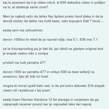
kaj to poemeni da ti je video crknil, al 636 dekodira video in pošljen
na tv, al obdeluje samo zvok?
Meni je najbolj važn da lahko flac špilam preko hard diska in da je
dovolj močan da lahko res čutiš base, zato kupujem Dali 7 boxe....
sedaj sem res zafrustriran
denon 1000ax bi rekel da je razred nižje, ima 5.1, 636 ima 7.1
za ta futureproofing pa je itak šit, jaz nikoli ne gladam original dvd
je ampak vedno mkv z compa
privlači me tudi yamaha 477
denon 1000 ax yamaha 477 in onkyo 636 so best sellerji na
amazonu, kjer jih folk ful hvali
mogoe bi moral upalit kaki nad, in še pol extra dekoder D/A ampak
nisem nič raziskoval v tej smeri
sedaj imam Harman Kardona 12 let starega in verjamem da ga
najcenejši receiver povozi ker je napredek tako šel naprej