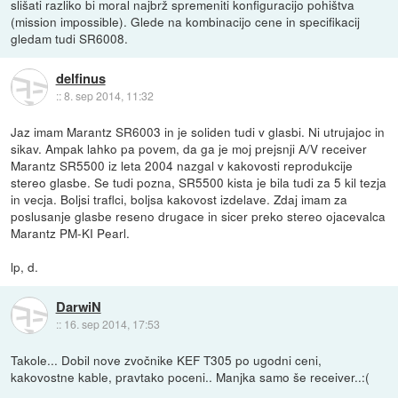
slišati razliko bi moral najbrž spremeniti konfiguracijo pohištva
(mission impossible). Glede na kombinacijo cene in specifikacij
gledam tudi SR6008.
delfinus
::
8. sep 2014, 11:32
Jaz imam Marantz SR6003 in je soliden tudi v glasbi. Ni utrujajoc in
sikav. Ampak lahko pa povem, da ga je moj prejsnji A/V receiver
Marantz SR5500 iz leta 2004 nazgal v kakovosti reprodukcije
stereo glasbe. Se tudi pozna, SR5500 kista je bila tudi za 5 kil tezja
in vecja. Boljsi traflci, boljsa kakovost izdelave. Zdaj imam za
poslusanje glasbe reseno drugace in sicer preko stereo ojacevalca
Marantz PM-KI Pearl.
lp, d.
DarwiN
::
16. sep 2014, 17:53
Takole... Dobil nove zvočnike KEF T305 po ugodni ceni,
kakovostne kable, pravtako poceni.. Manjka samo še receiver..:(