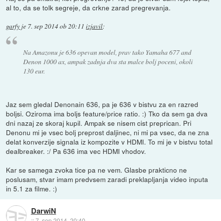
al to, da se tolk segreje, da crkne zarad pregrevanja.
garfy
je
7. sep 2014 ob 20:11
izjavil
:
Na Amazonu je 636 opevan model, prav tako Yamaha 677 and
Denon 1000 ax, ampak zadnja dva sta malce bolj poceni, okoli
130 eur.
Jaz sem gledal Denonain 636, pa je 636 v bistvu za en razred
boljsi. Oziroma ima boljs feature/price ratio. :) Tko da sem ga dva
dni nazaj ze skoraj kupil. Ampak se nisem cist preprican. Pri
Denonu mi je vsec bolj preprost daljinec, ni mi pa vsec, da ne zna
delat konverzije signala iz kompozite v HDMI. To mi je v bistvu total
dealbreaker. :/ Pa 636 ima vec HDMI vhodov.
Kar se samega zvoka tice pa ne vem. Glasbe prakticno ne
poslusam, stvar imam predvsem zaradi preklapljanja video inputa
in 5.1 za filme. :)
DarwiN
::
7. sep 2014, 20:40