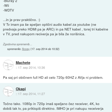
-Bluray 2
-Wii
-WDTV
...in je prav praktično. :)
V Tv imam pa še speljan optični audio kabel za youtube (ne
predvaja preko HDMI pa je ARC) in pa NET kabel , torej tri kabelne
v TV, pred nakupom reciverja pa je bila že norišnica.
Zgodovina sprememb…
spremenilo:
Anney
(
17. sep 2014 ob 10:32
)
Machete
::
17. sep 2014, 10:36
Pa saj pri običnem full HD ali celo 720p 60HZ z AVja ni problem.
Okapi
::
17. sep 2014, 11:27
Točno tako. 1080p in 720p imaš speljano čez receiver, 4K, ko
dobiš tak tv, pa priklopiš direktno. IMHO je pri nakupu receiverja