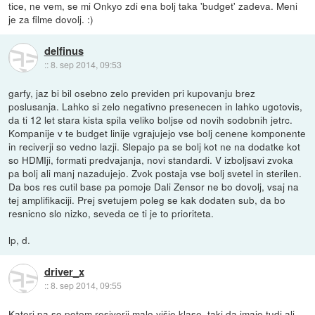
tice, ne vem, se mi Onkyo zdi ena bolj taka 'budget' zadeva. Meni
je za filme dovolj. :)
delfinus
::
8. sep 2014, 09:53
garfy, jaz bi bil osebno zelo previden pri kupovanju brez
poslusanja. Lahko si zelo negativno presenecen in lahko ugotovis,
da ti 12 let stara kista spila veliko boljse od novih sodobnih jetrc.
Kompanije v te budget linije vgrajujejo vse bolj cenene komponente
in reciverji so vedno lazji. Slepajo pa se bolj kot ne na dodatke kot
so HDMIji, formati predvajanja, novi standardi. V izboljsavi zvoka
pa bolj ali manj nazadujejo. Zvok postaja vse bolj svetel in sterilen.
Da bos res cutil base pa pomoje Dali Zensor ne bo dovolj, vsaj na
tej amplifikaciji. Prej svetujem poleg se kak dodaten sub, da bo
resnicno slo nizko, seveda ce ti je to prioriteta.
lp, d.
driver_x
::
8. sep 2014, 09:55
Kateri pa so potem resiverji malo višje klase, taki da imajo tudi ali