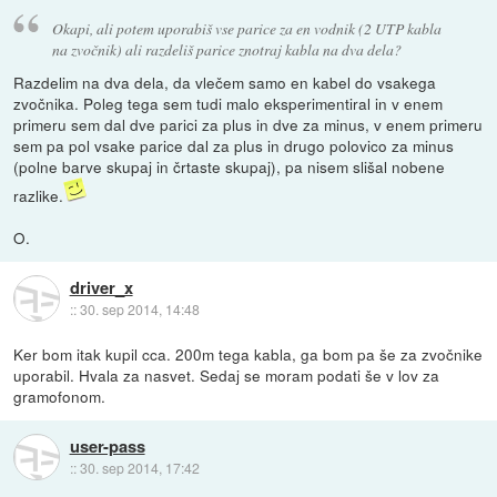
Okapi, ali potem uporabiš vse parice za en vodnik (2 UTP kabla
na zvočnik) ali razdeliš parice znotraj kabla na dva dela?
Razdelim na dva dela, da vlečem samo en kabel do vsakega
zvočnika. Poleg tega sem tudi malo eksperimentiral in v enem
primeru sem dal dve parici za plus in dve za minus, v enem primeru
sem pa pol vsake parice dal za plus in drugo polovico za minus
(polne barve skupaj in črtaste skupaj), pa nisem slišal nobene
razlike.
O.
driver_x
::
30. sep 2014, 14:48
Ker bom itak kupil cca. 200m tega kabla, ga bom pa še za zvočnike
uporabil. Hvala za nasvet. Sedaj se moram podati še v lov za
gramofonom.
user-pass
::
30. sep 2014, 17:42