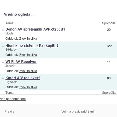
Vredno ogleda ...
Tema
Sporočila
»
Denon AV sprejemnik AVR-X250BT
20
slowie
Oddelek:
Zvok in slika
»
Hišni kino sistem - Kaj kupiti ?
122
EdHardy
Oddelek:
Zvok in slika
»
Wi-Fi AV Receiver
11
JanezH
Oddelek:
Zvok in slika
»
Kateri A/V reciever?
63
BigWhale
Oddelek:
Zvok in slika
Tema
Sporočila
Več podobnih tem
Pravila
Večina pravic pridržanih