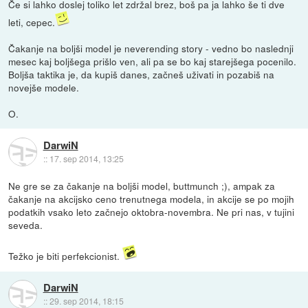
Če si lahko doslej toliko let zdržal brez, boš pa ja lahko še ti dve
leti, cepec.
Čakanje na boljši model je neverending story - vedno bo naslednji
mesec kaj boljšega prišlo ven, ali pa se bo kaj starejšega pocenilo.
Boljša taktika je, da kupiš danes, začneš uživati in pozabiš na
novejše modele.
O.
DarwiN
::
17. sep 2014, 13:25
Ne gre se za čakanje na boljši model, buttmunch ;), ampak za
čakanje na akcijsko ceno trenutnega modela, in akcije se po mojih
podatkih vsako leto začnejo oktobra-novembra. Ne pri nas, v tujini
seveda.
Težko je biti perfekcionist.
DarwiN
::
29. sep 2014, 18:15