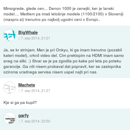
Mimogrede, glede cen... Denon 1000 je cenejši, ker je lanski
model.... Medtem pa imaš letošnje modele (1100/2100) v Sloveniji
(maxpro.si) trenutno po najbolj ugodni ceni v Evropi..
BigWhale
::
7. sep 2014, 21:21
Ja, se kr strinjam. Men je pri Onkyu, ki ga imam trenutno (pozabil
kateri model), crknil video del. Cim preklopim na HDMI imam samo
sneg na sliki. :) Stvar se je pa zgodila po kake pol leta po poteku
garancije. Ga niti nisem probaval dat popravit, ker se zastopnika
oziroma uradnega servisa nisem uspel najti pri nas.
Machete
::
7. sep 2014, 21:27
Kje si ga pa kupil?
garfy
::
7. sep 2014, 22:50