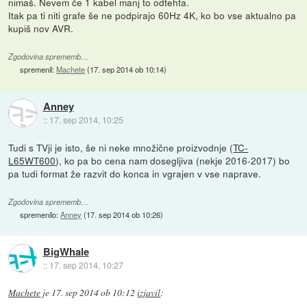
nimaš. Nevem če 1 kabel manj to odtehta.
Itak pa ti niti grafe še ne podpirajo 60Hz 4K, ko bo vse aktualno pa
kupiš nov AVR.
Zgodovina sprememb…
spremenil:
Machete
(
17. sep 2014 ob 10:14
)
Anney
::
17. sep 2014, 10:25
Tudi s TVji je isto, še ni neke množične proizvodnje (
TC-
L65WT600
), ko pa bo cena nam dosegljiva (nekje 2016-2017) bo
pa tudi format že razvit do konca in vgrajen v vse naprave.
Zgodovina sprememb…
spremenilo:
Anney
(
17. sep 2014 ob 10:26
)
BigWhale
::
17. sep 2014, 10:27
Machete
je
17. sep 2014 ob 10:12
izjavil
: