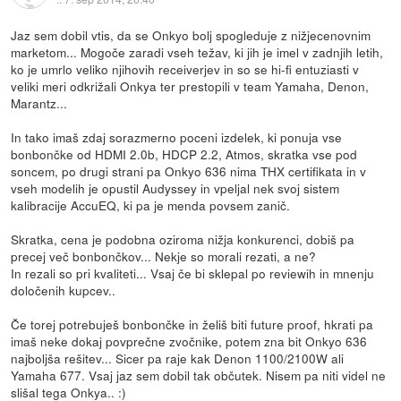
Jaz sem dobil vtis, da se Onkyo bolj spogleduje z nižjecenovnim
marketom... Mogoče zaradi vseh težav, ki jih je imel v zadnjih letih,
ko je umrlo veliko njihovih receiverjev in so se hi-fi entuziasti v
veliki meri odkrižali Onkya ter prestopili v team Yamaha, Denon,
Marantz...
In tako imaš zdaj sorazmerno poceni izdelek, ki ponuja vse
bonbončke od HDMI 2.0b, HDCP 2.2, Atmos, skratka vse pod
soncem, po drugi strani pa Onkyo 636 nima THX certifikata in v
vseh modelih je opustil Audyssey in vpeljal nek svoj sistem
kalibracije AccuEQ, ki pa je menda povsem zanič.
Skratka, cena je podobna oziroma nižja konkurenci, dobiš pa
precej več bonbončkov... Nekje so morali rezati, a ne?
In rezali so pri kvaliteti... Vsaj če bi sklepal po reviewih in mnenju
določenih kupcev..
Če torej potrebuješ bonbončke in želiš biti future proof, hkrati pa
imaš neke dokaj povprečne zvočnike, potem zna bit Onkyo 636
najboljša rešitev... Sicer pa raje kak Denon 1100/2100W ali
Yamaha 677. Vsaj jaz sem dobil tak občutek. Nisem pa niti videl ne
slišal tega Onkya.. :)