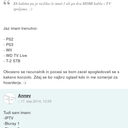
Eh kakšna pa je razlika če imaš 1 ali pa dva HDMI kabla v TV
speljana.. :)
Jaz imam trenutno:
- PS2
- PS3
- WII
- WD TV Live
- T-2 STB
Obcasno se racunalnik in pocasi se bom zacel spogledovati se s
kaksno konzolo. Zdaj se bo najbrz oglasil kdo in me ozmerjal za
hoarderja. :>
Anney
::
17. sep 2014, 10:29
Tudi sam imam:
-IPTV
-Bluray 1