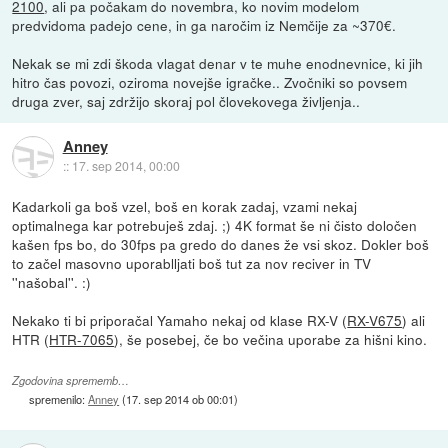
2100
, ali pa počakam do novembra, ko novim modelom
predvidoma padejo cene, in ga naročim iz Nemčije za ~370€.
Nekak se mi zdi škoda vlagat denar v te muhe enodnevnice, ki jih
hitro čas povozi, oziroma novejše igračke.. Zvočniki so povsem
druga zver, saj zdržijo skoraj pol človekovega življenja..
Anney
::
17. sep 2014, 00:00
Kadarkoli ga boš vzel, boš en korak zadaj, vzami nekaj
optimalnega kar potrebuješ zdaj. ;) 4K format še ni čisto določen
kašen fps bo, do 30fps pa gredo do danes že vsi skoz. Dokler boš
to začel masovno uporablljati boš tut za nov reciver in TV
''našobal''. :)
Nekako ti bi priporačal Yamaho nekaj od klase RX-V (
RX-V675
) ali
HTR (
HTR-7065
), še posebej, če bo večina uporabe za hišni kino.
Zgodovina sprememb…
spremenilo:
Anney
(
17. sep 2014 ob 00:01
)