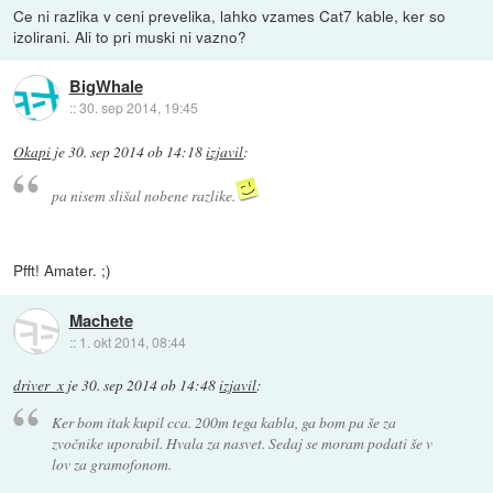
Ce ni razlika v ceni prevelika, lahko vzames Cat7 kable, ker so
izolirani. Ali to pri muski ni vazno?
BigWhale
::
30. sep 2014, 19:45
Okapi
je
30. sep 2014 ob 14:18
izjavil
:
pa nisem slišal nobene razlike.
Pfft! Amater. ;)
Machete
::
1. okt 2014, 08:44
driver_x
je
30. sep 2014 ob 14:48
izjavil
:
Ker bom itak kupil cca. 200m tega kabla, ga bom pa še za
zvočnike uporabil. Hvala za nasvet. Sedaj se moram podati še v
lov za gramofonom.