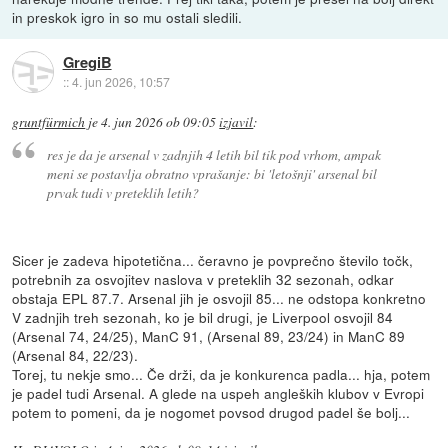
in preskok igro in so mu ostali sledili.
GregiB
::
4. jun 2026, 10:57
gruntfürmich
je
4. jun 2026 ob 09:05
izjavil
:
res je da je arsenal v zadnjih 4 letih bil tik pod vrhom, ampak
meni se postavlja obratno vprašanje: bi 'letošnji' arsenal bil
prvak tudi v preteklih letih?
Sicer je zadeva hipotetična... čeravno je povprečno število točk,
potrebnih za osvojitev naslova v preteklih 32 sezonah, odkar
obstaja EPL 87.7. Arsenal jih je osvojil 85... ne odstopa konkretno
V zadnjih treh sezonah, ko je bil drugi, je Liverpool osvojil 84
(Arsenal 74, 24/25), ManC 91, (Arsenal 89, 23/24) in ManC 89
(Arsenal 84, 22/23).
Torej, tu nekje smo... Če drži, da je konkurenca padla... hja, potem
je padel tudi Arsenal. A glede na uspeh angleških klubov v Evropi
potem to pomeni, da je nogomet povsod drugod padel še bolj...