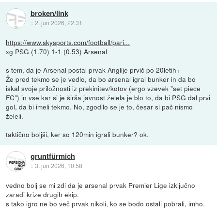
broken/link
::
2. jun 2026, 22:31
https://www.skysports.com/football/pari...
xg PSG (1.70) 1-1 (0.53) Arsenal
s tem, da je Arsenal postal prvak Anglije prvič po 20letih+
Že pred tekmo se je vedlo, da bo arsenal igral bunker in da bo
iskal svoje priložnosti iz prekinitev/kotov (ergo vzevek "set piece
FC") in vse kar si je širša javnost želela je blo to, da bi PSG dal prvi
gol, da bi imeli tekmo. No, zgodilo se je to, česar si pač nismo
želeli.
taktično boljši, ker so 120min igrali bunker? ok.
gruntfürmich
::
3. jun 2026, 10:58
vedno bolj se mi zdi da je arsenal prvak Premier Lige izključno
zaradi krize drugih ekip.
s tako igro ne bo več prvak nikoli, ko se bodo ostali pobrali, imho.