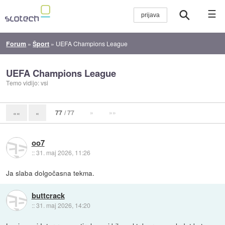
☰
Forum
»
Šport
»
UEFA Champions League
UEFA Champions League
Temo vidijo: vsi
77
/ 77
»
»»
««
«
oo7
::
31. maj 2026, 11:26
Ja slaba dolgočasna tekma.
buttcrack
::
31. maj 2026, 14:20