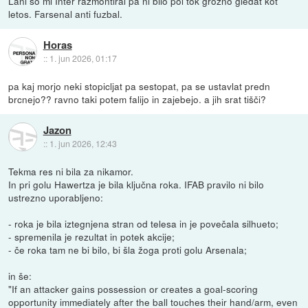
Lani so mi Inter razmontiral pa ni bilo pol tok grozno gledat kot
letos. Farsenal anti fuzbal.
Horas
::
1. jun 2026, 01:17
pa kaj morjo neki stopicljat pa sestopat, pa se ustavlat predn
brcnejo?? ravno taki potem falijo in zajebejo. a jih srat tišči?
Jazon
::
1. jun 2026, 12:43
Tekma res ni bila za nikamor.
In pri golu Hawertza je bila ključna roka. IFAB pravilo ni bilo
ustrezno uporabljeno:
- roka je bila iztegnjena stran od telesa in je povečala silhueto;
- spremenila je rezultat in potek akcije;
- če roka tam ne bi bilo, bi šla žoga proti golu Arsenala;
in še:
"If an attacker gains possession or creates a goal-scoring
opportunity immediately after the ball touches their hand/arm, even