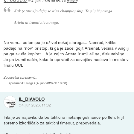
IL_DIAVOLO
je
4. jun 2026 ob 09:14
izjavil
:
Kak ze pravijo defense wins championship. To ni nič novega.
Arteta ni izumil nic novega,
Ne vem... potem pa je oživel nekaj starega... Namreč, kritike
padajo na "nov" pristop, ki ga je začel gojit Arsenal, večina v Angliji
pa ga skuša kopirat... A je zej to Arteta izumil ali ne, diskutabilno...
Je pa izumil način, kako to uprrabit za osvojitev naslova in mesto v
finalu UCL
Zgodovina sprememb…
spremenil:
GregiB
(
4. jun 2026 ob 10:58
)
IL_DIAVOLO
::
4. jun 2026, 11:32
Fifa je ze najavila, da bo takticno metanje golmanov po tleh, ki jih
spretno izkoriščajo za takticni timeout, prepovedala.
https://news.sky.com/story/tactical-tim...