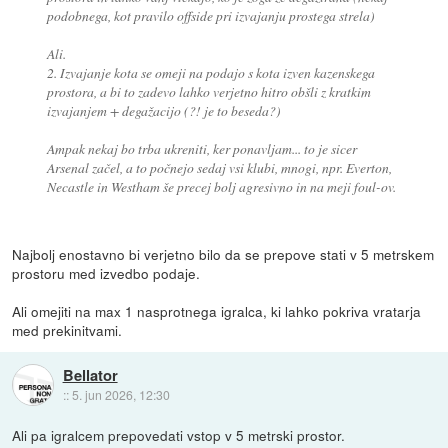
podobnega, kot pravilo offside pri izvajanju prostega strela)
Ali.
2. Izvajanje kota se omeji na podajo s kota izven kazenskega
prostora, a bi to zadevo lahko verjetno hitro obšli z kratkim
izvajanjem + degažacijo (?! je to beseda?)
Ampak nekaj bo trba ukreniti, ker ponavljam... to je sicer
Arsenal začel, a to počnejo sedaj vsi klubi, mnogi, npr. Everton,
Necastle in Westham še precej bolj agresivno in na meji foul-ov.
Najbolj enostavno bi verjetno bilo da se prepove stati v 5 metrskem
prostoru med izvedbo podaje.
Ali omejiti na max 1 nasprotnega igralca, ki lahko pokriva vratarja
med prekinitvami.
Bellator
::
5. jun 2026, 12:30
Ali pa igralcem prepovedati vstop v 5 metrski prostor.