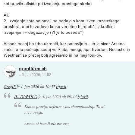
kot pravilo offside pri izvajanju prostega strela)
Ali.
2. Izvajanje kota se omeji na podajo s kota izven kazenskega
prostora, a bi to zadevo lahko verjetno hitro obšli z kratkim
izvajanjem + degažacijo (?! je to beseda?)
Ampak nekaj bo trba ukreniti, ker ponavljam... to je sicer Arsenal
začel, a to počnejo sedaj vsi klubi, mnogi, npr. Everton, Necastle in
Westham še precej bolj agresivno in na meji foul-ov.
gruntfürmich
::
5. jun 2026, 11:52
GregiB
je
4. jun 2026 ob 10:57
izjavil
:
IL_DIAVOLO
je
4. jun 2026 ob 09:14
izjavil
:
Kak ze pravijo defense wins championship. To ni
nič novega.
Arteta ni izumil nic novega,