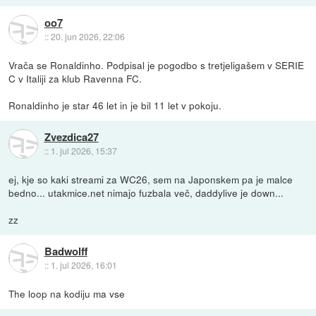
oo7
::
20. jun 2026, 22:06
Vrača se Ronaldinho. Podpisal je pogodbo s tretjeligašem v SERIE
C v Italiji za klub Ravenna FC.
Ronaldinho je star 46 let in je bil 11 let v pokoju.
Zvezdica27
::
1. jul 2026, 15:37
ej, kje so kaki streami za WC26, sem na Japonskem pa je malce
bedno... utakmice.net nimajo fuzbala več, daddylive je down...
zz
Badwolff
::
1. jul 2026, 16:01
The loop na kodiju ma vse