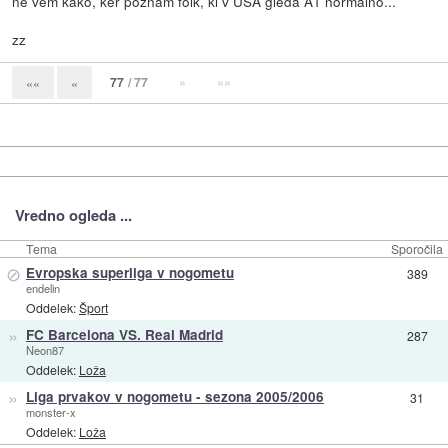
ne vem kako, ker poznam folk, ki v USA gleda A1 normalno...
zz
77
/ 77
»
»»
««
«
Vredno ogleda ...
Tema
Sporočila
⊘
Evropska superliga v nogometu
389
endelin
Oddelek:
Šport
»
FC Barcelona VS. Real Madrid
287
Neon87
Oddelek:
Loža
»
Liga prvakov v nogometu - sezona 2005/2006
31
monster-x
Oddelek:
Loža