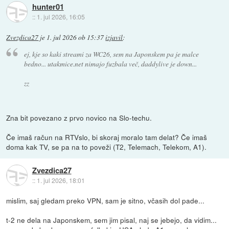
hunter01
::
1. jul 2026, 16:05
Zvezdica27
je
1. jul 2026 ob 15:37
izjavil
:
ej, kje so kaki streami za WC26, sem na Japonskem pa je malce
bedno... utakmice.net nimajo fuzbala več, daddylive je down...
zz
Zna bit povezano z prvo novico na Slo-techu.
Če imaš račun na RTVslo, bi skoraj moralo tam delat? Če imaš
doma kak TV, se pa na to poveži (T2, Telemach, Telekom, A1).
Zvezdica27
::
1. jul 2026, 18:01
mislim, saj gledam preko VPN, sam je sitno, včasih dol pade...
t-2 ne dela na Japonskem, sem jim pisal, naj se jebejo, da vidim...