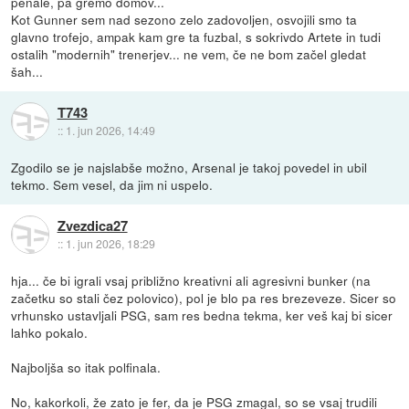
penale, pa gremo domov...
Kot Gunner sem nad sezono zelo zadovoljen, osvojili smo ta
glavno trofejo, ampak kam gre ta fuzbal, s sokrivdo Artete in tudi
ostalih "modernih" trenerjev... ne vem, če ne bom začel gledat
šah...
T743
::
1. jun 2026, 14:49
Zgodilo se je najslabše možno, Arsenal je takoj povedel in ubil
tekmo. Sem vesel, da jim ni uspelo.
Zvezdica27
::
1. jun 2026, 18:29
hja... če bi igrali vsaj približno kreativni ali agresivni bunker (na
začetku so stali čez polovico), pol je blo pa res brezeveze. Sicer so
vrhunsko ustavljali PSG, sam res bedna tekma, ker veš kaj bi sicer
lahko pokalo.
Najboljša so itak polfinala.
No, kakorkoli, že zato je fer, da je PSG zmagal, so se vsaj trudili