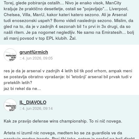
Torej, glede pobiranja ostalih... Nivo je enako visok, ManCity
kraljuje že praktično desetletje, ostali se "pojavljajo"... Liverpool,
Chelsea, Villa, ManU, kakor kateri katero sezono. Ali je Arsenal
tudi enosezonski uspeh? Bomo videli naslednjo sezono. Mislim, da
gled na to, da je v zadnjih 4 sezonah bil 1x prvi in 3x drugi, da so
našli ritem. Je pa nogomet negledljiv. Ne samo na Emiratesih... bolj
ali manj povsod v top EPL klubih. Žal.
gruntfürmich
::
4. jun 2026, 09:05
res je da je arsenal v zadnjih 4 letih bil tik pod vrhom, ampak meni
se postavlja obratno vprašanje: bi 'letošnji' arsenal bil prvak tudi v
preteklih letih?
jaz bi rekel da ne...
IL_DIAVOLO
::
4. jun 2026, 09:14
Kak ze pravijo defense wins championship. To ni nič novega.
Arteta ni izumil nic novega, medtem ko se za guardiola ve da
narekuje modne trende. Prej tiki taka, potem je prešel na bolj direkt