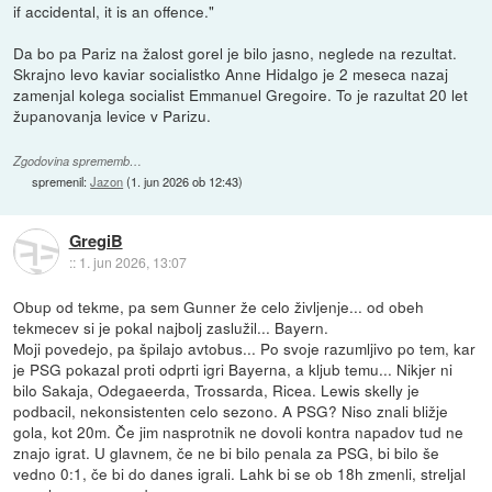
if accidental, it is an offence."
Da bo pa Pariz na žalost gorel je bilo jasno, neglede na rezultat.
Skrajno levo kaviar socialistko Anne Hidalgo je 2 meseca nazaj
zamenjal kolega socialist Emmanuel Gregoire. To je razultat 20 let
županovanja levice v Parizu.
Zgodovina sprememb…
spremenil:
Jazon
(
1. jun 2026 ob 12:43
)
GregiB
::
1. jun 2026, 13:07
Obup od tekme, pa sem Gunner že celo življenje... od obeh
tekmecev si je pokal najbolj zaslužil... Bayern.
Moji povedejo, pa špilajo avtobus... Po svoje razumljivo po tem, kar
je PSG pokazal proti odprti igri Bayerna, a kljub temu... Nikjer ni
bilo Sakaja, Odegaeerda, Trossarda, Ricea. Lewis skelly je
podbacil, nekonsistenten celo sezono. A PSG? Niso znali bližje
gola, kot 20m. Če jim nasprotnik ne dovoli kontra napadov tud ne
znajo igrat. U glavnem, če ne bi bilo penala za PSG, bi bilo še
vedno 0:1, če bi do danes igrali. Lahk bi se ob 18h zmenli, streljal