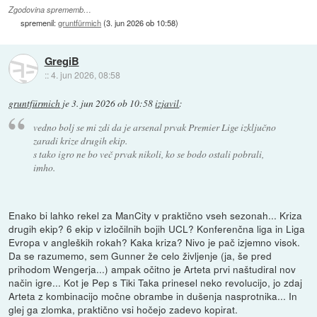
Zgodovina sprememb…
spremenil:
gruntfürmich
(
3. jun 2026 ob 10:58
)
GregiB
::
4. jun 2026, 08:58
gruntfürmich
je
3. jun 2026 ob 10:58
izjavil
:
vedno bolj se mi zdi da je arsenal prvak Premier Lige izključno
zaradi krize drugih ekip.
s tako igro ne bo več prvak nikoli, ko se bodo ostali pobrali,
imho.
Enako bi lahko rekel za ManCity v praktično vseh sezonah... Kriza
drugih ekip? 6 ekip v izločilnih bojih UCL? Konferenčna liga in Liga
Evropa v angleških rokah? Kaka kriza? Nivo je pač izjemno visok.
Da se razumemo, sem Gunner že celo življenje (ja, še pred
prihodom Wengerja...) ampak očitno je Arteta prvi naštudiral nov
način igre... Kot je Pep s Tiki Taka prinesel neko revolucijo, jo zdaj
Arteta z kombinacijo močne obrambe in dušenja nasprotnika... In
glej ga zlomka, praktično vsi hočejo zadevo kopirat.