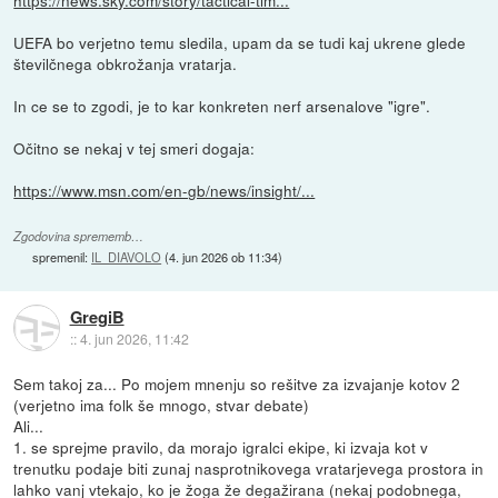
UEFA bo verjetno temu sledila, upam da se tudi kaj ukrene glede
številčnega obkrožanja vratarja.
In ce se to zgodi, je to kar konkreten nerf arsenalove "igre".
Očitno se nekaj v tej smeri dogaja:
https://www.msn.com/en-gb/news/insight/...
Zgodovina sprememb…
spremenil:
IL_DIAVOLO
(
4. jun 2026 ob 11:34
)
GregiB
::
4. jun 2026, 11:42
Sem takoj za... Po mojem mnenju so rešitve za izvajanje kotov 2
(verjetno ima folk še mnogo, stvar debate)
Ali...
1. se sprejme pravilo, da morajo igralci ekipe, ki izvaja kot v
trenutku podaje biti zunaj nasprotnikovega vratarjevega prostora in
lahko vanj vtekajo, ko je žoga že degažirana (nekaj podobnega,