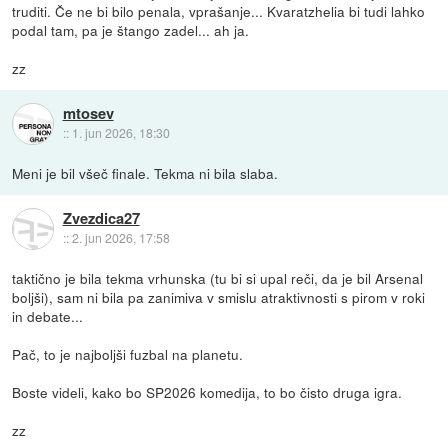
truditi. Če ne bi bilo penala, vprašanje... Kvaratzhelia bi tudi lahko
podal tam, pa je štango zadel... ah ja.
zz
mtosev
::
1. jun 2026, 18:30
Meni je bil všeč finale. Tekma ni bila slaba.
Zvezdica27
::
2. jun 2026, 17:58
taktično je bila tekma vrhunska (tu bi si upal reči, da je bil Arsenal
boljši), sam ni bila pa zanimiva v smislu atraktivnosti s pirom v roki
in debate...
Pač, to je najboljši fuzbal na planetu.
Boste videli, kako bo SP2026 komedija, to bo čisto druga igra.
zz