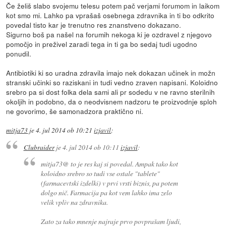
Če želiš slabo svojemu telesu potem pač verjami forumom in laikom
kot smo mi. Lahko pa vprašaš osebnega zdravnika in ti bo odkrito
povedal tisto kar je trenutno res znanstveno dokazano.
Sigurno boš pa našel na forumih nekoga ki je ozdravel z njegovo
pomočjo in preživel zaradi tega in ti ga bo sedaj tudi ugodno
ponudil.
Antibiotiki ki so uradna zdravila imajo nek dokazan učinek in možn
stranski učinki so raziskani in tudi vedno zraven napisani. Koloidno
srebro pa si dost folka dela sami ali pr sodedu v ne ravno sterilnih
okoljih in podobno, da o neodvisnem nadzoru te proizvodnje sploh
ne govorimo, še samonadzora praktično ni.
mitja73
je
4. jul 2014 ob 10:21
izjavil
:
Clubraider
je
4. jul 2014 ob 10:11
izjavil
:
mitja73@ to je res kaj si povedal. Ampak tako kot
koloidno srebro so tudi vse ostale "tablete"
(farmacevtski izdelki) v prvi vrsti biznis, pa potem
dolgo nič. Farmacija pa kot vem lahko ima zelo
velik vpliv na zdravnika.
Zato za tako mnenje najraje prvo povprašam ljudi,