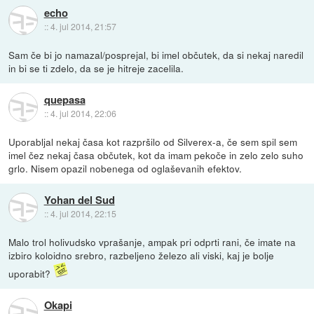
echo
::
4. jul 2014, 21:57
Sam če bi jo namazal/posprejal, bi imel občutek, da si nekaj naredil
in bi se ti zdelo, da se je hitreje zacelila.
quepasa
::
4. jul 2014, 22:06
Uporabljal nekaj časa kot razpršilo od Silverex-a, če sem spil sem
imel čez nekaj časa občutek, kot da imam pekoče in zelo zelo suho
grlo. Nisem opazil nobenega od oglaševanih efektov.
Yohan del Sud
::
4. jul 2014, 22:15
Malo trol holivudsko vprašanje, ampak pri odprti rani, če imate na
izbiro koloidno srebro, razbeljeno železo ali viski, kaj je bolje
uporabit?
Okapi