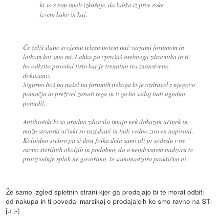
ki so s tem imeli izkušnje, da lahko iz prve roke
izvem kako in kaj.
Če želiš slabo svojemu telesu potem pač verjami forumom in
laikom kot smo mi. Lahko pa vprašaš osebnega zdravnika in ti
bo odkrito povedal tisto kar je trenutno res znanstveno
dokazano.
Sigurno boš pa našel na forumih nekoga ki je ozdravel z njegovo
pomočjo in preživel zaradi tega in ti ga bo sedaj tudi ugodno
ponudil.
Antibiotiki ki so uradna zdravila imajo nek dokazan učinek in
možn stranski učinki so raziskani in tudi vedno zraven napisani.
Koloidno srebro pa si dost folka dela sami ali pr sodedu v ne
ravno sterilnih okoljih in podobno, da o neodvisnem nadzoru te
proizvodnje sploh ne govorimo, še samonadzora praktično ni.
Že samo izgled spletnih strani kjer ga prodajajo bi te moral odbiti
od nakupa in ti povedal marsikaj o prodajalcih ko smo ravno na ST-
ju ;-)