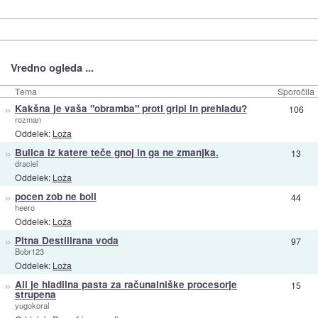
Vredno ogleda ...
Tema
Sporočila
»
Kakšna je vaša "obramba" proti gripi in prehladu?
106
rozman
Oddelek:
Loža
»
Bulica iz katere teče gnoj in ga ne zmanjka.
13
draciel
Oddelek:
Loža
»
pocen zob ne boli
44
heero
Oddelek:
Loža
»
Pitna Destilirana voda
97
Bobr123
Oddelek:
Loža
»
Ali je hladilna pasta za računalniške procesorje
15
strupena
yugokoral