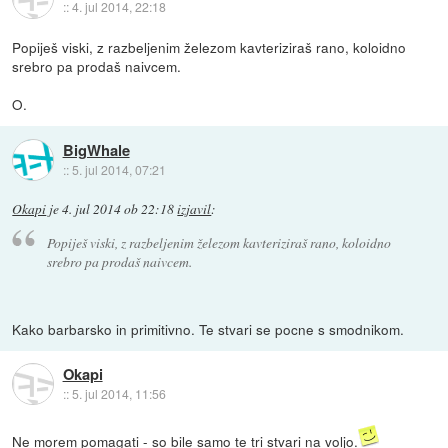
::
4. jul 2014, 22:18
Popiješ viski, z razbeljenim železom kavteriziraš rano, koloidno
srebro pa prodaš naivcem.
O.
BigWhale
::
5. jul 2014, 07:21
Okapi
je
4. jul 2014 ob 22:18
izjavil
:
Popiješ viski, z razbeljenim železom kavteriziraš rano, koloidno
srebro pa prodaš naivcem.
Kako barbarsko in primitivno. Te stvari se pocne s smodnikom.
Okapi
::
5. jul 2014, 11:56
Ne morem pomagati - so bile samo te tri stvari na voljo.