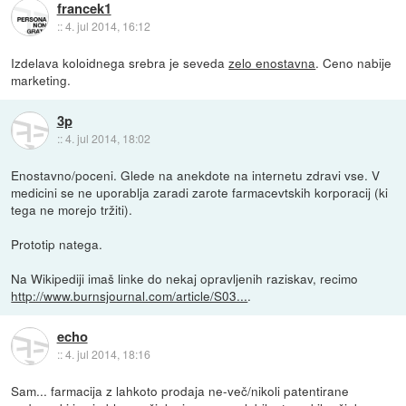
francek1
::
4. jul 2014, 16:12
Izdelava koloidnega srebra je seveda
zelo enostavna
. Ceno nabije
marketing.
3p
::
4. jul 2014, 18:02
Enostavno/poceni. Glede na anekdote na internetu zdravi vse. V
medicini se ne uporablja zaradi zarote farmacevtskih korporacij (ki
tega ne morejo tržiti).
Prototip natega.
Na Wikipediji imaš linke do nekaj opravljenih raziskav, recimo
http://www.burnsjournal.com/article/S03...
.
echo
::
4. jul 2014, 18:16
Sam... farmacija z lahkoto prodaja ne-več/nikoli patentirane