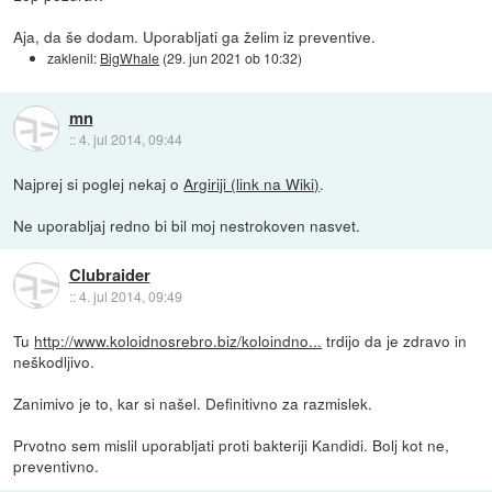
Aja, da še dodam. Uporabljati ga želim iz preventive.
zaklenil:
BigWhale
(
29. jun 2021 ob 10:32
)
mn
::
4. jul 2014, 09:44
Najprej si poglej nekaj o
Argiriji (link na Wiki)
.
Ne uporabljaj redno bi bil moj nestrokoven nasvet.
Clubraider
::
4. jul 2014, 09:49
Tu
http://www.koloidnosrebro.biz/koloindno...
trdijo da je zdravo in
neškodljivo.
Zanimivo je to, kar si našel. Definitivno za razmislek.
Prvotno sem mislil uporabljati proti bakteriji Kandidi. Bolj kot ne,
preventivno.