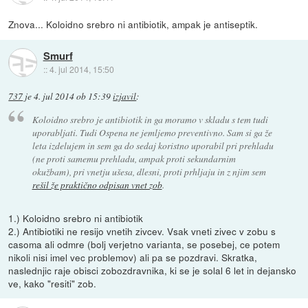
Znova... Koloidno srebro ni antibiotik, ampak je antiseptik.
Smurf
::
4. jul 2014, 15:50
737
je
4. jul 2014 ob 15:39
izjavil
:
Koloidno srebro je antibiotik in ga moramo v skladu s tem tudi
uporabljati. Tudi Ospena ne jemljemo preventivno. Sam si ga že
leta izdelujem in sem ga do sedaj koristno uporabil pri prehladu
(ne proti samemu prehladu, ampak proti sekundarnim
okužbam), pri vnetju ušesa, dlesni, proti prhljaju in z njim sem
rešil že praktično odpisan vnet zob
.
1.) Koloidno srebro ni antibiotik
2.) Antibiotiki ne resijo vnetih zivcev. Vsak vneti zivec v zobu s
casoma ali odmre (bolj verjetno varianta, se posebej, ce potem
nikoli nisi imel vec problemov) ali pa se pozdravi. Skratka,
naslednjic raje obisci zobozdravnika, ki se je solal 6 let in dejansko
ve, kako "resiti" zob.