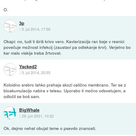
O.
3p
::
5. jul 2014, 17:56
Okapi: no, tudi ti širiš krivo vero. Kavterizacija ran baje v resnici
povečuje možnost infekcij (zaustavi pa odtekanje krvi). Verjetno bo
kar malo viskija treba žrtvovat.
Yacked2
::
5. jul 2014, 20:55
Koloidno srebro lahko prehaja skozi celično membrano. Ter se z
bioakumulacijo nabira v telesu. Uporabo ti močno odsvetujem, a
odločil se boš sam.
BigWhale
::
29. jun 2021, 10:32
Ok, dejmo nehat obujat teme o psevdo znanosti.