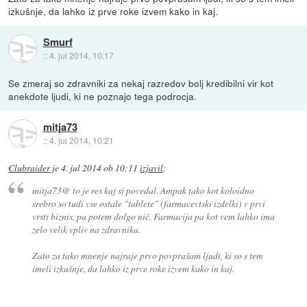
izkušnje, da lahko iz prve roke izvem kako in kaj.
Smurf
::
4. jul 2014, 10:17
Se zmeraj so zdravniki za nekaj razredov bolj kredibilni vir kot
anekdote ljudi, ki ne poznajo tega podrocja.
mitja73
::
4. jul 2014, 10:21
Clubraider
je
4. jul 2014 ob 10:11
izjavil
:
mitja73@ to je res kaj si povedal. Ampak tako kot koloidno
srebro so tudi vse ostale "tablete" (farmacevtski izdelki) v prvi
vrsti biznis, pa potem dolgo nič. Farmacija pa kot vem lahko ima
zelo velik vpliv na zdravnika.
Zato za tako mnenje najraje prvo povprašam ljudi, ki so s tem
imeli izkušnje, da lahko iz prve roke izvem kako in kaj.