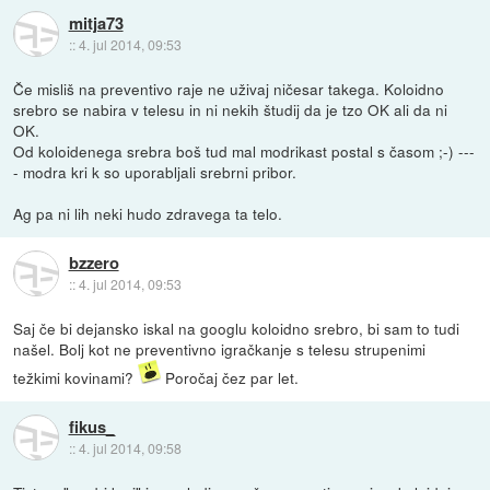
mitja73
::
4. jul 2014, 09:53
Če misliš na preventivo raje ne uživaj ničesar takega. Koloidno
srebro se nabira v telesu in ni nekih študij da je tzo OK ali da ni
OK.
Od koloidenega srebra boš tud mal modrikast postal s časom ;-) ---
- modra kri k so uporabljali srebrni pribor.
Ag pa ni lih neki hudo zdravega ta telo.
bzzero
::
4. jul 2014, 09:53
Saj če bi dejansko iskal na googlu koloidno srebro, bi sam to tudi
našel. Bolj kot ne preventivno igračkanje s telesu strupenimi
težkimi kovinami?
Poročaj čez par let.
fikus_
::
4. jul 2014, 09:58