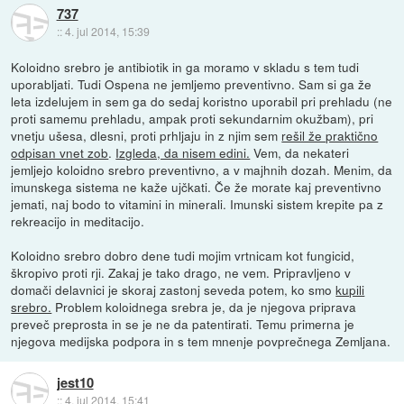
737
::
4. jul 2014, 15:39
Koloidno srebro je antibiotik in ga moramo v skladu s tem tudi
uporabljati. Tudi Ospena ne jemljemo preventivno. Sam si ga že
leta izdelujem in sem ga do sedaj koristno uporabil pri prehladu (ne
proti samemu prehladu, ampak proti sekundarnim okužbam), pri
vnetju ušesa, dlesni, proti prhljaju in z njim sem
rešil že praktično
odpisan vnet zob
.
Izgleda, da nisem edini.
Vem, da nekateri
jemljejo koloidno srebro preventivno, a v majhnih dozah. Menim, da
imunskega sistema ne kaže ujčkati. Če že morate kaj preventivno
jemati, naj bodo to vitamini in minerali. Imunski sistem krepite pa z
rekreacijo in meditacijo.
Koloidno srebro dobro dene tudi mojim vrtnicam kot fungicid,
škropivo proti rji. Zakaj je tako drago, ne vem. Pripravljeno v
domači delavnici je skoraj zastonj seveda potem, ko smo
kupili
srebro.
Problem koloidnega srebra je, da je njegova priprava
preveč preprosta in se je ne da patentirati. Temu primerna je
njegova medijska podpora in s tem mnenje povprečnega Zemljana.
jest10
::
4. jul 2014, 15:41