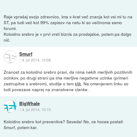
Raje vprašaj svojo zdravnico, ima x-krat več znanja kot vsi mi tu na
ST, pa tudi več kot 99% zapisov na netu ki so večinoma samo
forumi.
Koloidno srebro je v prvi vrsti biznis za prodajalce, potem pa dolgo
nič.
Smurf
::
4. jul 2014, 10:08
Znanost za koloidno srebro pravi, da nima nekih merljivih pozitivnih
ocinkov, po drugi strani pa ima merljive negativne ucinke (primeri
zastrupitve s srebrom), studije o tem
klik
. Na omenjenem linku so
tudi povezave naprej na znanstvene clanke.
BigWhale
::
4. jul 2014, 10:10
Koloidno srebro kot preventiva? Seveda! No, ce hoces postati
Smurf, potem kar.