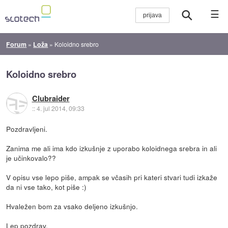
☰
Forum
»
Loža
»
Koloidno srebro
Koloidno srebro
Clubraider
::
4. jul 2014, 09:33
Pozdravljeni.
Zanima me ali ima kdo izkušnje z uporabo koloidnega srebra in ali
je učinkovalo??
V opisu vse lepo piše, ampak se včasih pri kateri stvari tudi izkaže
da ni vse tako, kot piše :)
Hvaležen bom za vsako deljeno izkušnjo.
Lep pozdrav.