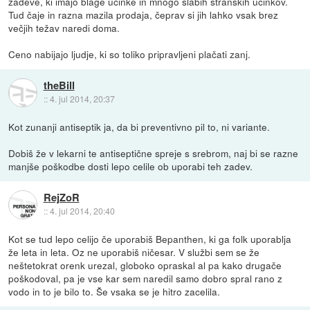
zadeve, ki imajo blage učinke in mnogo slabih stranskih učinkov.
Tud čaje in razna mazila prodaja, čeprav si jih lahko vsak brez
večjih težav naredi doma.
Ceno nabijajo ljudje, ki so toliko pripravljeni plačati zanj.
theBill
::
4. jul 2014, 20:37
Kot zunanji antiseptik ja, da bi preventivno pil to, ni variante.
Dobiš že v lekarni te antiseptične spreje s srebrom, naj bi se razne
manjše poškodbe dosti lepo celile ob uporabi teh zadev.
RejZoR
::
4. jul 2014, 20:40
Kot se tud lepo celijo če uporabiš Bepanthen, ki ga folk uporablja
že leta in leta. Oz ne uporabiš ničesar. V službi sem se že
neštetokrat orenk urezal, globoko opraskal al pa kako drugače
poškodoval, pa je vse kar sem naredil samo dobro spral rano z
vodo in to je bilo to. Še vsaka se je hitro zacelila.