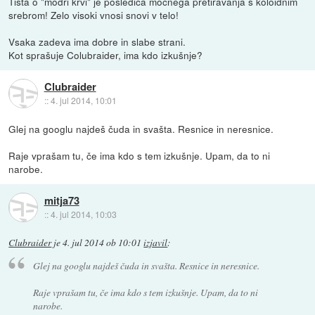
Tista o "modri krvi" je posledica močnega pretiravanja s koloidnim
srebrom! Zelo visoki vnosi snovi v telo!
Vsaka zadeva ima dobre in slabe strani.
Kot sprašuje Colubraider, ima kdo izkušnje?
Clubraider
::
4. jul 2014, 10:01
Glej na googlu najdeš čuda in svašta. Resnice in neresnice.
Raje vprašam tu, če ima kdo s tem izkušnje. Upam, da to ni
narobe.
mitja73
::
4. jul 2014, 10:03
Clubraider
je
4. jul 2014 ob 10:01
izjavil
:
Glej na googlu najdeš čuda in svašta. Resnice in neresnice.
Raje vprašam tu, če ima kdo s tem izkušnje. Upam, da to ni
narobe.