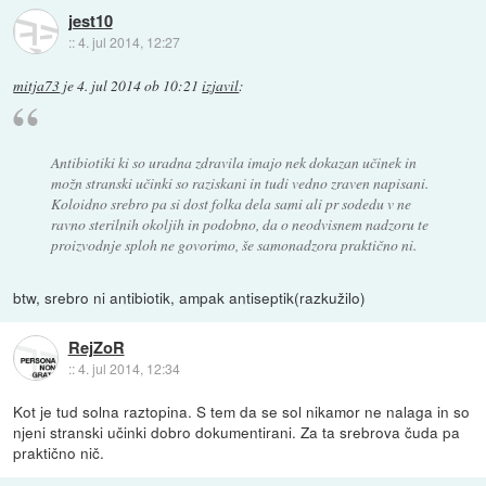
jest10
::
4. jul 2014, 12:27
mitja73
je
4. jul 2014 ob 10:21
izjavil
:
Antibiotiki ki so uradna zdravila imajo nek dokazan učinek in
možn stranski učinki so raziskani in tudi vedno zraven napisani.
Koloidno srebro pa si dost folka dela sami ali pr sodedu v ne
ravno sterilnih okoljih in podobno, da o neodvisnem nadzoru te
proizvodnje sploh ne govorimo, še samonadzora praktično ni.
btw, srebro ni antibiotik, ampak antiseptik(razkužilo)
RejZoR
::
4. jul 2014, 12:34
Kot je tud solna raztopina. S tem da se sol nikamor ne nalaga in so
njeni stranski učinki dobro dokumentirani. Za ta srebrova čuda pa
praktično nič.