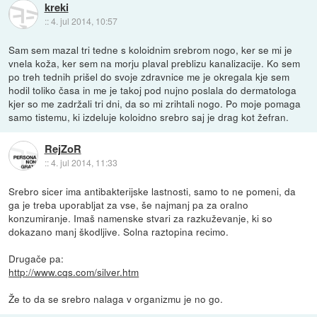
kreki
::
4. jul 2014, 10:57
Sam sem mazal tri tedne s koloidnim srebrom nogo, ker se mi je
vnela koža, ker sem na morju plaval preblizu kanalizacije. Ko sem
po treh tednih prišel do svoje zdravnice me je okregala kje sem
hodil toliko časa in me je takoj pod nujno poslala do dermatologa
kjer so me zadržali tri dni, da so mi zrihtali nogo. Po moje pomaga
samo tistemu, ki izdeluje koloidno srebro saj je drag kot žefran.
RejZoR
::
4. jul 2014, 11:33
Srebro sicer ima antibakterijske lastnosti, samo to ne pomeni, da
ga je treba uporabljat za vse, še najmanj pa za oralno
konzumiranje. Imaš namenske stvari za razkuževanje, ki so
dokazano manj škodljive. Solna raztopina recimo.
Drugače pa:
http://www.cqs.com/silver.htm
Že to da se srebro nalaga v organizmu je no go.