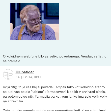
O koloidnem srebru je bilo ze veliko povedanega. Vendar, verjetno
se premalo.
Clubraider
::
4. jul 2014, 10:11
mitja73@ to je res kaj si povedal. Ampak tako kot koloidno srebro
so tudi vse ostale "tablete" (farmacevtski izdelki) v prvi vrsti biznis,
pa potem dolgo nič. Farmacija pa kot vem lahko ima zelo velik vpliv
na zdravnika.
Zato za tako mnenje najraje prvo povprašam ljudi, ki so s tem imeli