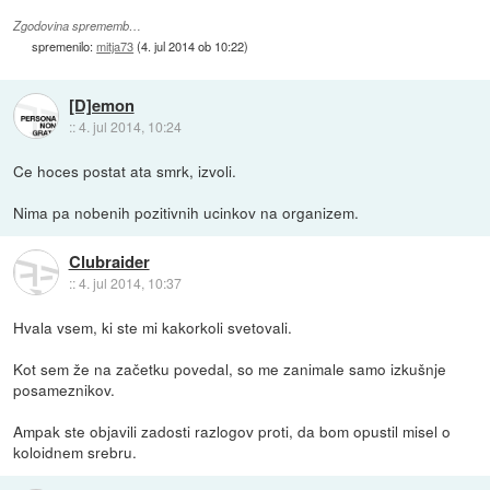
Zgodovina sprememb…
spremenilo:
mitja73
(
4. jul 2014 ob 10:22
)
[D]emon
::
4. jul 2014, 10:24
Ce hoces postat ata smrk, izvoli.
Nima pa nobenih pozitivnih ucinkov na organizem.
Clubraider
::
4. jul 2014, 10:37
Hvala vsem, ki ste mi kakorkoli svetovali.
Kot sem že na začetku povedal, so me zanimale samo izkušnje
posameznikov.
Ampak ste objavili zadosti razlogov proti, da bom opustil misel o
koloidnem srebru.