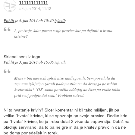
111111111111
::
4. jun 2014, 11:12
Pithlit
je
4. jun 2014 ob 10:40
izjavil
:
A, po tvoje, kdor pozna svoje pravice kar po default-u hvata
krivine?
Sklepal sem iz tega:
Pithlit
je
3. jun 2014 ob 15:06
izjavil
:
Mene v 6ih mesecih sploh niso nadlegovali. Sem povedala da
sem tam izključno zaradi nadomestila ter da drugega ne rabim.
Svetovalka? "OK, samo poročila oddajaj do časa pa vsake tolko
prid svoj podpis dat sem." Problem solved.
Ni to hvatanje krivin? Sicer komentar ni bil tako mišljen, jih pa
veliko "hvata" krivine, ki se spoznajo na svoje pravice. Redko kdo
pa "hvata" krivino, ko je treba delat 2 vikenda zapovrstjo. Dobiš na
pladnju servirano, da to pa ne gre in da je kršitev pravic in da ne
bo doma ponedeljek in torek.