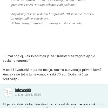
pretvoriš v posel (prodaja zelenjave ali podobno).
Ampak najlepše pa je dobiti brezplačnih 70€ na mesec in viseti
za računalnikom cele dneve.
Nekdo zgoraj je napisal... izobražuj se... dnevi so dolgi...
Tu mal poglej, kak kvadratek je za "Transferi za zagotavljanje
socialne varnosti."
A ostali kvadratki te pa ne motijo, recimo subvencije privatnikom?
Ampak raje težiš tu nekomu, ki rabi 70 eur (bože mili) za
preživetje?
jalovec09
::
4. jun 2014, 15:10
Uf ja privatniki dobijo kar dost denarja od države, že privatnik dobi