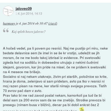
jalovec09
::
4. jun 2014, 14:13
harmony
je
4. jun 2014 ob 10:47
izjavil
:
Kaj sploh hoces jalovec?
A hočeš vedet, pa ti povem po resnici. Naj me pustijo pri miru, neke
bedate delavnice sem že imel in se še kr vrstijo, udeležit se jih
moram, če ne me bodo takoj izbrisal iz evidence. Pri svetovalki
zgleda kot na sodišču in dobesedno utrujajo z nekimi čudnimi
idejami, govorom, kar jim pride na misel, če ne pridem k svetovalki
na 4 mesece me brišejo.
Socialno si naj nekam utaknejo, živim pri starših, položnice so krite,
hrana je doma, zelenjavo si sam pridelam, avto pa tko v resnici ni
moj razen pisan na mene, ker starši nimajo svojega prevoza. Tistih
70 evrov pač dam v avto.
Prav tako bi me rad zavod poslal nekam, kamorkoli pa tud če bi
delal sam za 200 evrov sam da se me znebijo. Stroške prevoza bi
presegu (nimam busa v bližini), denar pa bi dobil enkrat čez 2