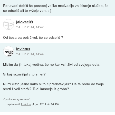
Ponavadi dobiš še posebej veliko motivacijo za iskanje službe, če
se odseliš ali te vržejo ven. :-)
jalovec09
::
4. jun 2014, 14:42
Od česa pa boš živel, če se odseliš ?
Invictus
::
4. jun 2014, 14:44
Mislim da jih tukaj večina, če ne kar vsi, živi od svojega dela.
Si kaj razmišljal v to smer?
Ni mi čisto jasno kako si to ti predstavljaš? Da te bodo do tvoje
smrti živeli starši? Tudi kasneje iz groba?
Zgodovina sprememb…
spremenil:
Invictus
(
4. jun 2014 ob 14:45
)