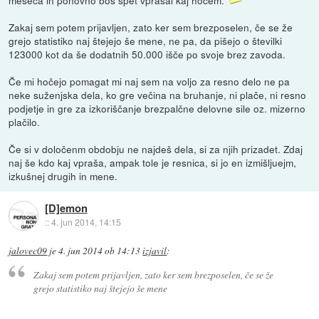
meseca in ponovno boš spet vprašal kaj hočem.
Zakaj sem potem prijavljen, zato ker sem brezposelen, če se že
grejo statistiko naj štejejo še mene, ne pa, da pišejo o številki
123000 kot da še dodatnih 50.000 išče po svoje brez zavoda.
Če mi hočejo pomagat mi naj sem na voljo za resno delo ne pa
neke suženjska dela, ko gre večina na bruhanje, ni plače, ni resno
podjetje in gre za izkoriščanje brezpalčne delovne sile oz. mizerno
plačilo.
Če si v določenm obdobju ne najdeš dela, si za njih prizadet. Zdaj
naj še kdo kaj vpraša, ampak tole je resnica, si jo en izmišljuejm,
izkušnej drugih in mene.
[D]emon
::
4. jun 2014, 14:15
jalovec09
je
4. jun 2014 ob 14:13
izjavil
:
Zakaj sem potem prijavljen, zato ker sem brezposelen, če se že
grejo statistiko naj štejejo še mene