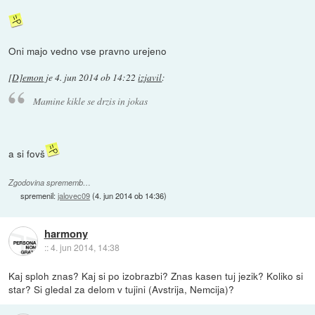
Oni majo vedno vse pravno urejeno
[D]emon
je
4. jun 2014 ob 14:22
izjavil
:
Mamine kikle se drzis in jokas
a si fovš
Zgodovina sprememb…
spremenil:
jalovec09
(
4. jun 2014 ob 14:36
)
harmony
::
4. jun 2014, 14:38
Kaj sploh znas? Kaj si po izobrazbi? Znas kasen tuj jezik? Koliko si
star? Si gledal za delom v tujini (Avstrija, Nemcija)?