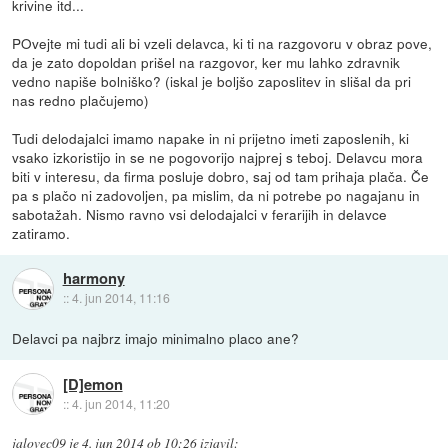
krivine itd...
POvejte mi tudi ali bi vzeli delavca, ki ti na razgovoru v obraz pove,
da je zato dopoldan prišel na razgovor, ker mu lahko zdravnik
vedno napiše bolniško? (iskal je boljšo zaposlitev in slišal da pri
nas redno plačujemo)
Tudi delodajalci imamo napake in ni prijetno imeti zaposlenih, ki
vsako izkoristijo in se ne pogovorijo najprej s teboj. Delavcu mora
biti v interesu, da firma posluje dobro, saj od tam prihaja plača. Če
pa s plačo ni zadovoljen, pa mislim, da ni potrebe po nagajanu in
sabotažah. Nismo ravno vsi delodajalci v ferarijih in delavce
zatiramo.
harmony
::
4. jun 2014, 11:16
Delavci pa najbrz imajo minimalno placo ane?
[D]emon
::
4. jun 2014, 11:20
jalovec09
je
4. jun 2014 ob 10:26
izjavil
: