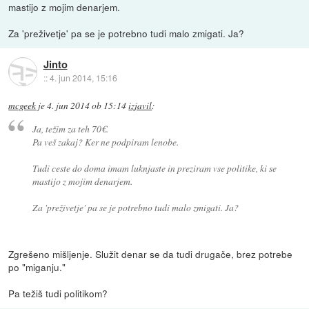
mastijo z mojim denarjem.
Za 'preživetje' pa se je potrebno tudi malo zmigati. Ja?
Jinto
::
4. jun 2014, 15:16
mcgeek
je
4. jun 2014 ob 15:14
izjavil
:
Ja, težim za teh 70€.
Pa veš zakaj? Ker ne podpiram lenobe.
Tudi ceste do doma imam luknjaste in preziram vse politike, ki se
mastijo z mojim denarjem.
Za 'preživetje' pa se je potrebno tudi malo zmigati. Ja?
Zgrešeno mišljenje. Služit denar se da tudi drugače, brez potrebe
po "miganju."
Pa težiš tudi politikom?