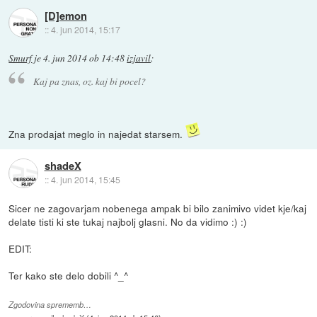
[D]emon
::
4. jun 2014, 15:17
Smurf
je
4. jun 2014 ob 14:48
izjavil
:
Kaj pa znas, oz. kaj bi pocel?
Zna prodajat meglo in najedat starsem.
shadeX
::
4. jun 2014, 15:45
Sicer ne zagovarjam nobenega ampak bi bilo zanimivo videt kje/kaj
delate tisti ki ste tukaj najbolj glasni. No da vidimo :) :)
EDIT:
Ter kako ste delo dobili ^_^
Zgodovina sprememb…