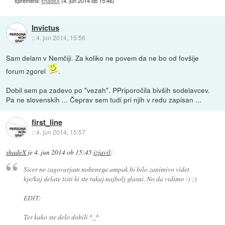
spremenil:
shadeX
(
4. jun 2014 ob 15:46
)
Invictus
::
4. jun 2014, 15:56
Sam delam v Nemčiji. Za koliko ne povem da ne bo od fovšije
forum zgorel
.
Dobil sem pa zadevo po "vezah". PPriporočila bivših sodelavcev.
Pa ne slovenskih ... Čeprav sem tudi pri njih v redu zapisan ...
first_line
::
4. jun 2014, 15:57
shadeX
je
4. jun 2014 ob 15:45
izjavil
:
Sicer ne zagovarjam nobenega ampak bi bilo zanimivo videt
kje/kaj delate tisti ki ste tukaj najbolj glasni. No da vidimo :) :)
EDIT:
Ter kako ste delo dobili ^_^