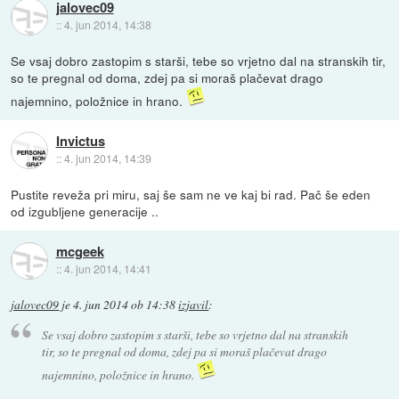
jalovec09
::
4. jun 2014, 14:38
Se vsaj dobro zastopim s starši, tebe so vrjetno dal na stranskih tir,
so te pregnal od doma, zdej pa si moraš plačevat drago
najemnino, položnice in hrano.
Invictus
::
4. jun 2014, 14:39
Pustite reveža pri miru, saj še sam ne ve kaj bi rad. Pač še eden
od izgubljene generacije ..
mcgeek
::
4. jun 2014, 14:41
jalovec09
je
4. jun 2014 ob 14:38
izjavil
:
Se vsaj dobro zastopim s starši, tebe so vrjetno dal na stranskih
tir, so te pregnal od doma, zdej pa si moraš plačevat drago
najemnino, položnice in hrano.