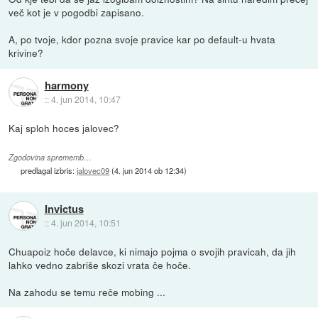
več kot je v pogodbi zapisano.
A, po tvoje, kdor pozna svoje pravice kar po default-u hvata
krivine?
harmony
::
4. jun 2014, 10:47
Kaj sploh hoces jalovec?
Zgodovina sprememb…
predlagal izbris:
jalovec09
(
4. jun 2014 ob 12:34
)
Invictus
::
4. jun 2014, 10:51
Chuapoiz hoče delavce, ki nimajo pojma o svojih pravicah, da jih
lahko vedno zabriše skozi vrata če hoče.
Na zahodu se temu reče mobing ...