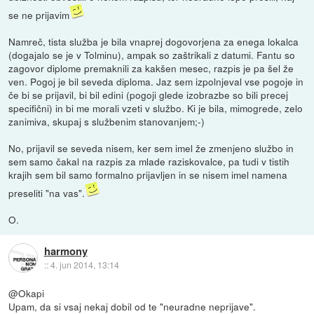
se ne prijavim
Namreč, tista služba je bila vnaprej dogovorjena za enega lokalca
(dogajalo se je v Tolminu), ampak so zaštrikali z datumi. Fantu so
zagovor diplome premaknili za kakšen mesec, razpis je pa šel že
ven. Pogoj je bil seveda diploma. Jaz sem izpolnjeval vse pogoje in
če bi se prijavil, bi bil edini (pogoji glede izobrazbe so bili precej
specifični) in bi me morali vzeti v službo. Ki je bila, mimogrede, zelo
zanimiva, skupaj s službenim stanovanjem;-)
No, prijavil se seveda nisem, ker sem imel že zmenjeno službo in
sem samo čakal na razpis za mlade raziskovalce, pa tudi v tistih
krajih sem bil samo formalno prijavljen in se nisem imel namena
preseliti "na vas".
O.
harmony
::
4. jun 2014, 13:14
@Okapi
Upam, da si vsaj nekaj dobil od te "neuradne neprijave".