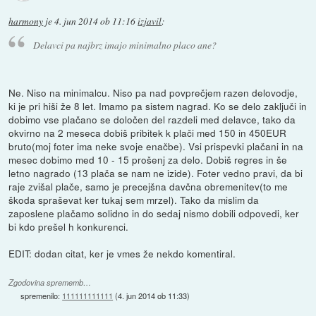
harmony
je
4. jun 2014 ob 11:16
izjavil
:
Delavci pa najbrz imajo minimalno placo ane?
Ne. Niso na minimalcu. Niso pa nad povprečjem razen delovodje,
ki je pri hiši že 8 let. Imamo pa sistem nagrad. Ko se delo zaključi in
dobimo vse plačano se določen del razdeli med delavce, tako da
okvirno na 2 meseca dobiš pribitek k plači med 150 in 450EUR
bruto(moj foter ima neke svoje enačbe). Vsi prispevki plačani in na
mesec dobimo med 10 - 15 prošenj za delo. Dobiš regres in še
letno nagrado (13 plača se nam ne izide). Foter vedno pravi, da bi
raje zvišal plače, samo je precejšna davčna obremenitev(to me
škoda spraševat ker tukaj sem mrzel). Tako da mislim da
zaposlene plačamo solidno in do sedaj nismo dobili odpovedi, ker
bi kdo prešel h konkurenci.
EDIT: dodan citat, ker je vmes že nekdo komentiral.
Zgodovina sprememb…
spremenilo:
111111111111
(
4. jun 2014 ob 11:33
)