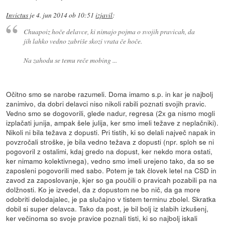
Invictus
je
4. jun 2014 ob 10:51
izjavil
:
Chuapoiz hoče delavce, ki nimajo pojma o svojih pravicah, da
jih lahko vedno zabriše skozi vrata če hoče.
Na zahodu se temu reče mobing ...
Očitno smo se narobe razumeli. Doma imamo s.p. in kar je najbolj
zanimivo, da dobri delavci niso nikoli rabili poznati svojih pravic.
Vedno smo se dogovorili, glede nadur, regresa (2x ga nismo mogli
izplačati junija, ampak šele julija, ker smo imeli težave z neplačniki).
Nikoli ni bila težava z dopusti. Pri tistih, ki so delali največ napak in
povzročali stroške, je bila vedno težava z dopusti (npr. sploh se ni
pogovoril z ostalimi, kdaj gredo na dopust, ker nekdo mora ostati,
ker nimamo kolektivnega), vedno smo imeli urejeno tako, da so se
zaposleni pogovorili med sabo. Potem je tak človek letel na CSD in
zavod za zaposlovanje, kjer so ga poučili o pravicah pozabili pa na
dolžnosti. Ko je izvedel, da z dopustom ne bo nič, da ga more
odobriti delodajalec, je pa slučajno v tistem terminu zbolel. Skratka
dobil si super delavca. Tako da post, je bil bolj iz slabih izkušenj,
ker večinoma so svoje pravice poznali tisti, ki so najbolj iskali