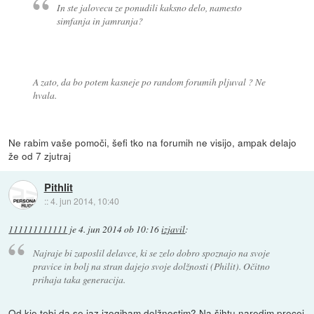
In ste jalovecu ze ponudili kaksno delo, namesto
simfanja in jamranja?
A zato, da bo potem kasneje po random forumih pljuval ? Ne
hvala.
Ne rabim vaše pomoči, šefi tko na forumih ne visijo, ampak delajo
že od 7 zjutraj
Pithlit
::
4. jun 2014, 10:40
111111111111
je
4. jun 2014 ob 10:16
izjavil
:
Najraje bi zaposlil delavce, ki se zelo dobro spoznajo na svoje
pravice in bolj na stran dajejo svoje dolžnosti (Philit). Očitno
prihaja taka generacija.
Od kje tebi da se jaz izogibam dolžnostim? Na šihtu naredim precej