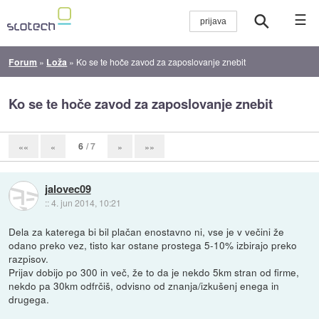
☰
Forum
»
Loža
»
Ko se te hoče zavod za zaposlovanje znebit
Ko se te hoče zavod za zaposlovanje znebit
6
/ 7
««
«
»
»»
jalovec09
::
4. jun 2014, 10:21
Dela za katerega bi bil plačan enostavno ni, vse je v večini že
odano preko vez, tisto kar ostane prostega 5-10% izbirajo preko
razpisov.
Prijav dobijo po 300 in več, že to da je nekdo 5km stran od firme,
nekdo pa 30km odfrčiš, odvisno od znanja/izkušenj enega in
drugega.