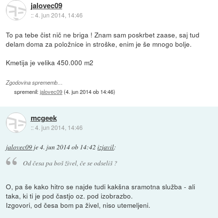
jalovec09
::
4. jun 2014, 14:46
To pa tebe čist nič ne briga ! Znam sam poskrbet zaase, saj tud
delam doma za položnice in stroške, enim je še mnogo bolje.
Kmetija je velika 450.000 m2
Zgodovina sprememb…
spremenil:
jalovec09
(
4. jun 2014 ob 14:46
)
mcgeek
::
4. jun 2014, 14:46
jalovec09
je
4. jun 2014 ob 14:42
izjavil
:
Od česa pa boš živel, če se odseliš ?
O, pa še kako hitro se najde tudi kakšna sramotna služba - ali
taka, ki ti je pod častjo oz. pod izobrazbo.
Izgovori, od česa bom pa živel, niso utemeljeni.