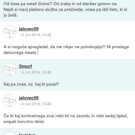
Od česa pa ostali živimo? Od zraka in od staršev gotovo ne.
Najdi si manj plačano službo za preživetje, vmes pa išči tisto, ki si
jo želiš.
jalovec09
::
4. jun 2014, 14:48
A si mogoče spregledal, da me nikjer ne potrebujejo!!! Ni prostega
delovnega mesta !
Smurf
::
4. jun 2014, 14:48
Kaj pa znas, oz. kaj bi pocel?
jalovec09
::
4. jun 2014, 14:49
Če bi kaj konkretnega znal nebi bil na zavodu in nebi sedaj tipkal,
ampak trenutno delal.
Invictus