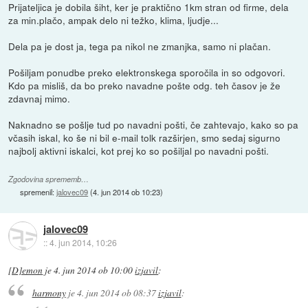
Prijateljica je dobila šiht, ker je praktično 1km stran od firme, dela
za min.plačo, ampak delo ni težko, klima, ljudje...
Dela pa je dost ja, tega pa nikol ne zmanjka, samo ni plačan.
Pošiljam ponudbe preko elektronskega sporočila in so odgovori.
Kdo pa misliš, da bo preko navadne pošte odg. teh časov je že
zdavnaj mimo.
Naknadno se pošlje tud po navadni pošti, če zahtevajo, kako so pa
včasih iskal, ko še ni bil e-mail tolk razširjen, smo sedaj sigurno
najbolj aktivni iskalci, kot prej ko so pošiljal po navadni pošti.
Zgodovina sprememb…
spremenil:
jalovec09
(
4. jun 2014 ob 10:23
)
jalovec09
::
4. jun 2014, 10:26
[D]emon
je
4. jun 2014 ob 10:00
izjavil
:
harmony
je
4. jun 2014 ob 08:37
izjavil
: