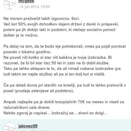
mcgeek
::
4. jun 2014, 15:03
Ne morem prežvečit takih izgovorov. Sori.
Več kot 50% svojih dohodkov dajem državi z davki in prispevki,
potem pa jih dobijo taki in podobni, ki vlečejo socialno pomoč
dokler je to možno.
Pa delaj na tem, da te bodo kje potrebovali, vmes pa pojdi pomivat
posodo v lokalno gostilno.
Ne poveš niti koliko si star niti kakšna je tvoja izobrazba. Bi
razumel, če bi bil star čez 50 let in zato ne bi dobil službe.
Tako pa lahko sklepam le to, da ali nimaš nobene izobrazbe (pa
tudi takim se najde služba) ali pa si len bolj kot si misliš.
Če pa delaš doma pri starših na kmetiji, pa tudi to lahko pretvoriš v
posel (prodaja zelenjave ali podobno).
Ampak najlepše pa je dobiti brezplačnih 70€ na mesec in viseti za
računalnikom cele dneve.
Nekdo zgoraj je napisal... izobražuj se... dnevi so dolgi...
jalovec09