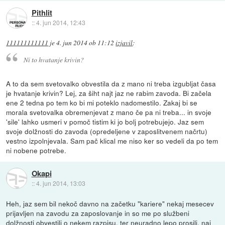
Pithlit
::
4. jun 2014, 12:43
111111111111
je
4. jun 2014 ob 11:12
izjavil
:
Ni to hvatanje krivin?
A to da sem svetovalko obvestila da z mano ni treba izgubljat časa
je hvatanje krivin? Lej, za šiht najt jaz ne rabim zavoda. Bi začela
ene 2 tedna po tem ko bi mi poteklo nadomestilo. Zakaj bi se
morala svetovalka obremenjevat z mano če pa ni treba... in svoje
'sile' lahko usmeri v pomoč tistim ki jo bolj potrebujejo. Jaz sem
svoje dolžnosti do zavoda (opredeljene v zaposlitvenem načrtu)
vestno izpolnjevala. Sam pač klical me niso ker so vedeli da po tem
ni nobene potrebe.
Okapi
::
4. jun 2014, 13:03
Heh, jaz sem bil nekoč davno na začetku "kariere" nekaj mesecev
prijavljen na zavodu za zaposlovanje in so me po službeni
dolžnosti obvestili o nekem razpisu, ter neuradno lepo prosili, naj