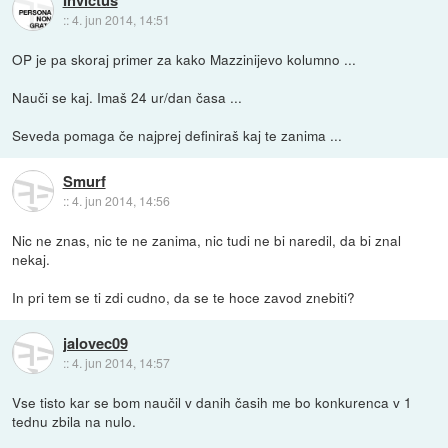
::
4. jun 2014, 14:51
OP je pa skoraj primer za kako Mazzinijevo kolumno ...
Nauči se kaj. Imaš 24 ur/dan časa ...
Seveda pomaga če najprej definiraš kaj te zanima ...
Smurf
::
4. jun 2014, 14:56
Nic ne znas, nic te ne zanima, nic tudi ne bi naredil, da bi znal
nekaj.
In pri tem se ti zdi cudno, da se te hoce zavod znebiti?
jalovec09
::
4. jun 2014, 14:57
Vse tisto kar se bom naučil v danih časih me bo konkurenca v 1
tednu zbila na nulo.