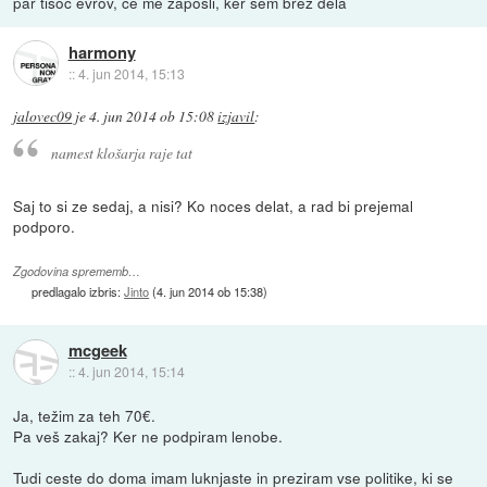
par tisoč evrov, če me zaposli, ker sem brez dela
harmony
::
4. jun 2014, 15:13
jalovec09
je
4. jun 2014 ob 15:08
izjavil
:
namest klošarja raje tat
Saj to si ze sedaj, a nisi? Ko noces delat, a rad bi prejemal
podporo.
Zgodovina sprememb…
predlagalo izbris:
Jinto
(
4. jun 2014 ob 15:38
)
mcgeek
::
4. jun 2014, 15:14
Ja, težim za teh 70€.
Pa veš zakaj? Ker ne podpiram lenobe.
Tudi ceste do doma imam luknjaste in preziram vse politike, ki se