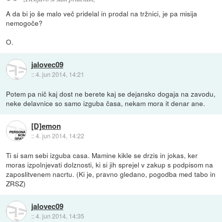
A da bi jo še malo več pridelal in prodal na tržnici, je pa misija
nemogoče?
O.
jalovec09
::
4. jun 2014, 14:21
Potem pa nič kaj dost ne berete kaj se dejansko dogaja na zavodu,
neke delavnice so samo izguba časa, nekam mora it denar ane.
[D]emon
::
4. jun 2014, 14:22
Ti si sam sebi izguba casa. Mamine kikle se drzis in jokas, ker
moras izpolnjevati dolznosti, ki si jih sprejel v zakup s podpisom na
zaposlitvenem nacrtu. (Ki je, pravno gledano, pogodba med tabo in
ZRSZ)
jalovec09
::
4. jun 2014, 14:35