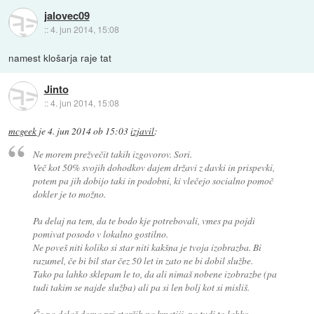
jalovec09
::
4. jun 2014, 15:08
namest klošarja raje tat
Jinto
::
4. jun 2014, 15:08
mcgeek
je
4. jun 2014 ob 15:03
izjavil
:
Ne morem prežvečit takih izgovorov. Sori.
Več kot 50% svojih dohodkov dajem državi z davki in prispevki,
potem pa jih dobijo taki in podobni, ki vlečejo socialno pomoč
dokler je to možno.
Pa delaj na tem, da te bodo kje potrebovali, vmes pa pojdi
pomivat posodo v lokalno gostilno.
Ne poveš niti koliko si star niti kakšna je tvoja izobrazba. Bi
razumel, če bi bil star čez 50 let in zato ne bi dobil službe.
Tako pa lahko sklepam le to, da ali nimaš nobene izobrazbe (pa
tudi takim se najde služba) ali pa si len bolj kot si misliš.
Če pa delaš doma pri starših na kmetiji, pa tudi to lahko