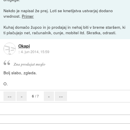
Nekdo je napisal že prej. Loti se kmetijstva ustvarjaj dodano
vrednost.
Primer
Kuhaj domačo župco in jo prodajaj in nehaj biti v breme staršem, ki
ti plačujejo net, računalnik, cunje, mobitel itd. Skratka, odrasti.
Okapi
::
4. jun 2014, 15:59
Zna prodajat meglo
Bolj slabo, zgleda.
O.
6
/ 7
««
«
»
»»