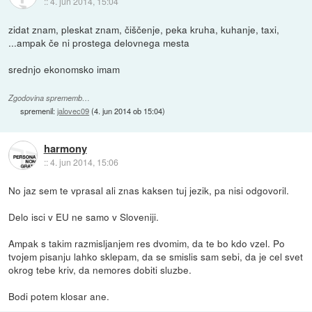
::
4. jun 2014, 15:04
zidat znam, pleskat znam, čiščenje, peka kruha, kuhanje, taxi,
...ampak če ni prostega delovnega mesta
srednjo ekonomsko imam
Zgodovina sprememb…
spremenil:
jalovec09
(
4. jun 2014 ob 15:04
)
harmony
::
4. jun 2014, 15:06
No jaz sem te vprasal ali znas kaksen tuj jezik, pa nisi odgovoril.
Delo isci v EU ne samo v Sloveniji.
Ampak s takim razmisljanjem res dvomim, da te bo kdo vzel. Po
tvojem pisanju lahko sklepam, da se smislis sam sebi, da je cel svet
okrog tebe kriv, da nemores dobiti sluzbe.
Bodi potem klosar ane.