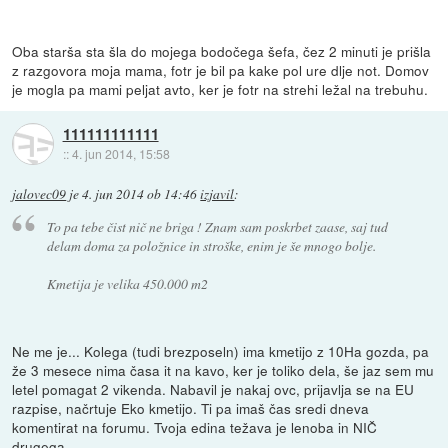
Oba starša sta šla do mojega bodočega šefa, čez 2 minuti je prišla
z razgovora moja mama, fotr je bil pa kake pol ure dlje not. Domov
je mogla pa mami peljat avto, ker je fotr na strehi ležal na trebuhu.
111111111111
::
4. jun 2014, 15:58
jalovec09
je
4. jun 2014 ob 14:46
izjavil
:
To pa tebe čist nič ne briga ! Znam sam poskrbet zaase, saj tud
delam doma za položnice in stroške, enim je še mnogo bolje.
Kmetija je velika 450.000 m2
Ne me je... Kolega (tudi brezposeln) ima kmetijo z 10Ha gozda, pa
že 3 mesece nima časa it na kavo, ker je toliko dela, še jaz sem mu
letel pomagat 2 vikenda. Nabavil je nakaj ovc, prijavlja se na EU
razpise, načrtuje Eko kmetijo. Ti pa imaš čas sredi dneva
komentirat na forumu. Tvoja edina težava je lenoba in NIČ
drugega.