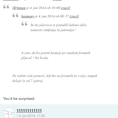
[D]emon
je
4. jun 2014 ob 10:00
izjavil
:
harmony
je
4. jun 2014 ob 08:37
izjavil
:
In ste jalovecu ze ponudili kaksno delo,
namesto simfanja in jamranja?
A zato, da bo potem kasneje po random forumih
pljuval ? Ne hvala.
Ne rabim vaše pomoči, šefi tko na forumih ne visijo, ampak
delajo že od 7 zjutraj
You'd be surprised.
111111111111
::
4. jun 2014, 11:33