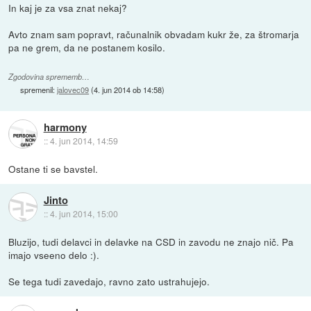
In kaj je za vsa znat nekaj?
Avto znam sam popravt, računalnik obvadam kukr že, za štromarja
pa ne grem, da ne postanem kosilo.
Zgodovina sprememb…
spremenil:
jalovec09
(
4. jun 2014 ob 14:58
)
harmony
::
4. jun 2014, 14:59
Ostane ti se bavstel.
Jinto
::
4. jun 2014, 15:00
Bluzijo, tudi delavci in delavke na CSD in zavodu ne znajo nič. Pa
imajo vseeno delo :).
Se tega tudi zavedajo, ravno zato ustrahujejo.