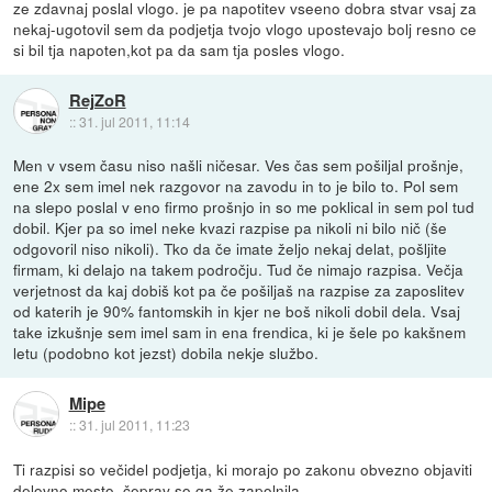
ze zdavnaj poslal vlogo. je pa napotitev vseeno dobra stvar vsaj za
nekaj-ugotovil sem da podjetja tvojo vlogo upostevajo bolj resno ce
si bil tja napoten,kot pa da sam tja posles vlogo.
RejZoR
::
31. jul 2011, 11:14
Men v vsem času niso našli ničesar. Ves čas sem pošiljal prošnje,
ene 2x sem imel nek razgovor na zavodu in to je bilo to. Pol sem
na slepo poslal v eno firmo prošnjo in so me poklical in sem pol tud
dobil. Kjer pa so imel neke kvazi razpise pa nikoli ni bilo nič (še
odgovoril niso nikoli). Tko da če imate željo nekaj delat, pošljite
firmam, ki delajo na takem področju. Tud če nimajo razpisa. Večja
verjetnost da kaj dobiš kot pa če pošiljaš na razpise za zaposlitev
od katerih je 90% fantomskih in kjer ne boš nikoli dobil dela. Vsaj
take izkušnje sem imel sam in ena frendica, ki je šele po kakšnem
letu (podobno kot jezst) dobila nekje službo.
Mipe
::
31. jul 2011, 11:23
Ti razpisi so večidel podjetja, ki morajo po zakonu obvezno objaviti
delovno mesto, čeprav so ga že zapolnila...