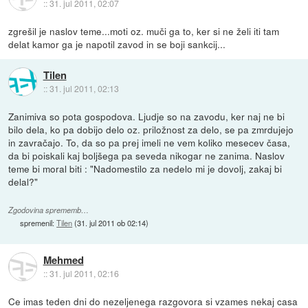
::
31. jul 2011, 02:07
zgrešil je naslov teme...moti oz. muči ga to, ker si ne želi iti tam
delat kamor ga je napotil zavod in se boji sankcij...
Tilen
::
31. jul 2011, 02:13
Zanimiva so pota gospodova. Ljudje so na zavodu, ker naj ne bi
bilo dela, ko pa dobijo delo oz. priložnost za delo, se pa zmrdujejo
in zavračajo. To, da so pa prej imeli ne vem koliko mesecev časa,
da bi poiskali kaj boljšega pa seveda nikogar ne zanima. Naslov
teme bi moral biti : "Nadomestilo za nedelo mi je dovolj, zakaj bi
delal?"
Zgodovina sprememb…
spremenil:
Tilen
(
31. jul 2011 ob 02:14
)
Mehmed
::
31. jul 2011, 02:16
Ce imas teden dni do nezeljenega razgovora si vzames nekaj casa