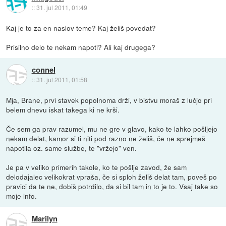
::
31. jul 2011, 01:49
Kaj je to za en naslov teme? Kaj želiš povedat?
Prisilno delo te nekam napoti? Ali kaj drugega?
connel
::
31. jul 2011, 01:58
Mja, Brane, prvi stavek popolnoma drži, v bistvu moraš z lučjo pri
belem dnevu iskat takega ki ne krši.
Če sem ga prav razumel, mu ne gre v glavo, kako te lahko pošljejo
nekam delat, kamor si ti niti pod razno ne želiš, če ne sprejmeš
napotila oz. same službe, te "vržejo" ven.
Je pa v veliko primerih takole, ko te pošlje zavod, že sam
delodajalec velikokrat vpraša, če si sploh želiš delat tam, poveš po
pravici da te ne, dobiš potrdilo, da si bil tam in to je to. Vsaj take so
moje info.
Marilyn