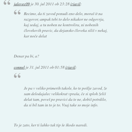
jalovec09
je
30. jul 2011 ob 23:28
izjavil
:
Recimo, da ti zavod ponudi eno delo, moraš it na
razgovor, ampak tebi to delo nikakor ne odgovrja,
kaj sedaj, a tu noben ne kontrolira, ni nobenih
človekovih pravic, da dejansko človeka siliš v nekaj,
kar noče delat
Denar pa bi, a?
connel
je
31. jul 2011 ob 01:58
izjavil
:
Je pa v veliko primerih takole, ko te pošlje zavod, že
sam delodajalec velikokrat vpraša, če si sploh želiš
delat tam, poveš po pravici da te ne, dobiš potrdilo,
da si bil tam in to je to. Vsaj take so moje info.
To je zato, ker ti lahko tak tip še škodo naredi.