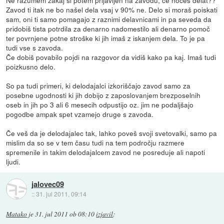
Zavod ti itak ne bo našel dela vsaj v 90% ne. Delo si moraš poiskati
sam, oni ti samo pomagajo z raznimi delavnicami in pa seveda da
pridobiš tista potrdila za denarno nadomestilo ali denarno pomoč
ter povrnjene potne stroške ki jih imaš z iskanjem dela. To je pa
tudi vse s zavoda.
Če dobiš povabilo pojdi na razgovor da vidiš kako pa kaj. Imaš tudi
poizkusno delo.
So pa tudi primeri, ki delodajalci izkoriščajo zavod samo za
posebne ugodnosti ki jih dobijo z zaposlovanjem brezposelnih
oseb in jih po 3 ali 6 mesecih odpustijo oz. jim ne podaljšajo
pogodbe ampak spet vzamejo druge s zavoda.
Če veš da je delodajalec tak, lahko poveš svoji svetovalki, samo pa
mislim da so se v tem času tudi na tem področju razmere
spremenile in takim delodajalcem zavod ne posreduje ali napoti
ljudi.
jalovec09
::
31. jul 2011, 09:14
Matako
je
31. jul 2011 ob 08:10
izjavil
: