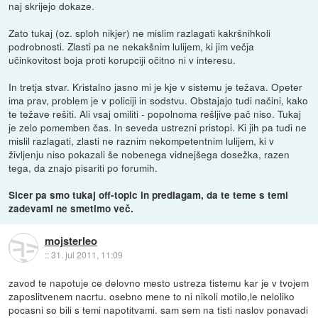
naj skrijejo dokaze.
Zato tukaj (oz. sploh nikjer) ne mislim razlagati kakršnihkoli
podrobnosti. Zlasti pa ne nekakšnim lulijem, ki jim večja
učinkovitost boja proti korupciji očitno ni v interesu.
In tretja stvar. Kristalno jasno mi je kje v sistemu je težava. Opeter
ima prav, problem je v policiji in sodstvu. Obstajajo tudi načini, kako
te težave rešiti. Ali vsaj omiliti - popolnoma rešljive pač niso. Tukaj
je zelo pomemben čas. In seveda ustrezni pristopi. Ki jih pa tudi ne
mislil razlagati, zlasti ne raznim nekompetentnim lulijem, ki v
življenju niso pokazali še nobenega vidnejšega dosežka, razen
tega, da znajo pisariti po forumih.
Sicer pa smo tukaj off-topic in predlagam, da te teme s temi
zadevami ne smetimo več.
mojsterleo
::
31. jul 2011, 11:09
zavod te napotuje ce delovno mesto ustreza tistemu kar je v tvojem
zaposlitvenem nacrtu. osebno mene to ni nikoli motilo,le neloliko
pocasni so bili s temi napotitvami. sam sem na tisti naslov ponavadi