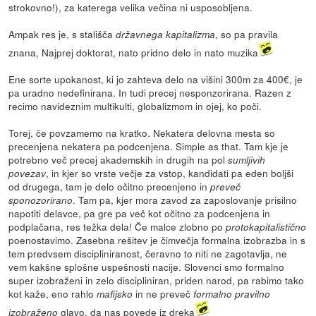
strokovno!), za katerega velika večina ni usposobljena.
Ampak res je, s stališča
, so pa pravila
državnega kapitalizma
znana, Najprej doktorat, nato pridno delo in nato muzika
Ene sorte upokanost, ki jo zahteva delo na višini 300m za 400€, je
pa uradno nedefinirana. In tudi precej nesponzorirana. Razen z
recimo navideznim multikulti, globalizmom in ojej, ko poči.
Torej, če povzamemo na kratko. Nekatera delovna mesta so
precenjena nekatera pa podcenjena. Simple as that. Tam kje je
potrebno več precej akademskih in drugih na pol
sumljivih
, in kjer so vrste večje za vstop, kandidati pa eden boljši
povezav
od drugega, tam je delo očitno precenjeno in
preveč
. Tam pa, kjer mora zavod za zaposlovanje prisilno
sponozorirano
napotiti delavce, pa gre pa več kot očitno za podcenjena in
podplačana, res težka dela! Če malce zlobno po
protokapitalistično
poenostavimo. Zasebna rešitev je čimvečja formalna izobrazba in s
tem predvsem discipliniranost, čeravno to niti ne zagotavlja, ne
vem kakšne splošne uspešnosti nacije. Slovenci smo formalno
super izobraženi in zelo discipliniran, priden narod, pa rabimo tako
kot kaže, eno rahlo
in ne preveč
mafijsko
formalno pravilno
glavo, da nas povede iz dreka
izobraženo