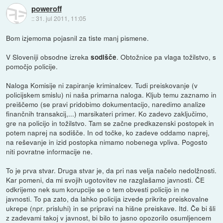
poweroff
::
31. jul 2011, 11:05
Bom izjemoma pojasnil za tiste manj pismene.
V Sloveniji obsodne izreka
. Obtožnice pa vlaga tožilstvo, s
sodišče
pomočjo policije.
Naloga Komisije ni zapiranje kriminalcev. Tudi preiskovanje (v
policijskem smislu) ni naša primarna naloga. Kljub temu zaznamo in
preiščemo (se pravi pridobimo dokumentacijo, naredimo analize
finančnih transakcij,...) marsikateri primer. Ko zadevo zaključimo,
gre na policijo in tožilstvo. Tam se začne predkazenski postopek in
potem naprej na sodišče. In od točke, ko zadeve oddamo naprej,
na reševanje in izid postopka nimamo nobenega vpliva. Pogosto
niti povratne informacije ne.
To je prva stvar. Druga stvar je, da pri nas velja načelo nedolžnosti.
Kar pomeni, da mi svojih ugotovitev ne razglašamo javnosti. ČE
odkrijemo nek sum korupcije se o tem obvesti policijo in ne
javnosti. To pa zato, da lahko policija izvede prikrite preiskovalne
ukrepe (npr. prisluhi) in se pripravi na hišne preiskave. Itd. Če bi šli
z zadevami takoj v javnost, bi bilo to jasno opozorilo osumljencem