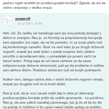
plačani najeti analitiki pri protikorupcijski komisiji? Zgleda, da eni še
vedno verjamejo v dedka mraza.
poweroff
::
31. jul 2011, 10:46
Heh, luli. Za razliko od marsikoga sem jaz svoj položaj dosegel z
delom in znanjem. Res je, na Komisiji za preprečevanje korupcije
sem zaposlen (ne najet, da ne bo pomote). In za svojo plačo tudi
kaj konkretnega naredim. Sicer ne vem kako je po drugih državnih
organih, ampak jaz vsak teden v petek svojemu šefu oddam
poročilo o opravljenem delu, v ponedeljek pa povem načrt za
tekoči teden. Poleg tega se od mene zahteva ne da samo
svoje delovne obveznosti, pač pa da probleme in rešitve
odlajnam
sam aktivno iščem. Podobno zahtevam tudi od svojih podrejenih.
Kolikor vem, takega načina dela v večini državnih organov nimajo,
ampak jaz drugače tudi ne bi hotel delati.
Res je tudi, da je rvno zaradi mojih idej in dela pri delovanju
protikorupcijske komisije prišlo do velikih sprememb - na pozitivno.
Res je, da smo odkrili marsikaj
, kar je že ali še bo šlo
zanimivega
na policijo in tožilstvo in bo upam nekoč dobilo epilog na sodišču.