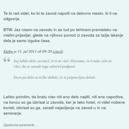
Te bi rad videl, ko bi te zavod napotil na delovno mesto, ki ti ne
odgovrja.
BTW: Jaz nisem na zavodu in se tud po tehtnem premisleku ne
mislim prijavljat, glede na njihovo pomoč iz zavoda za lažje iskanje
dela je samo izguba časa.
Furbo
je
31. jul 2011 ob 09:20
izjavil
:
Saj lahko delo zavrneš, če ti ni všeč. Oziroma, če ti tako zelo ni
všeč, da se zaradi tega odrečeš podpori.
Sicer pa delo ni težko dobiti, če si pripravljen delati.
Lahko potrdim, da bratu niso niti eno delo najdli, niti ene napotitve,
na koncu so ga izbrisal iz zavoda, ker je tako hotel, ni videl nobene
koristi, izbrisal so ga, zaradi nejavljanja na zavod-u in na
seminarje.
Zgodovina sprememb…