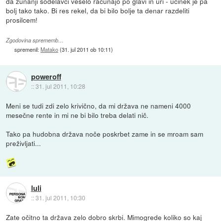
da zunanji sodelavci veselo računajo po glavi in uri - učinek je pa
bolj tako tako. Bi res rekel, da bi bilo bolje ta denar razdeliti
prosilcem!
Zgodovina sprememb…
spremenil:
Matako
(
31. jul 2011 ob 10:11
)
poweroff
::
31. jul 2011, 10:28
Meni se tudi zdi zelo krivično, da mi država ne nameni 4000
mesečne rente in mi ne bi bilo treba delati nič.
Tako pa hudobna država noče poskrbet zame in se mroam sam
preživljati...
luli
::
31. jul 2011, 10:30
Zate očitno ta država zelo dobro skrbi. Mimogrede koliko so kaj