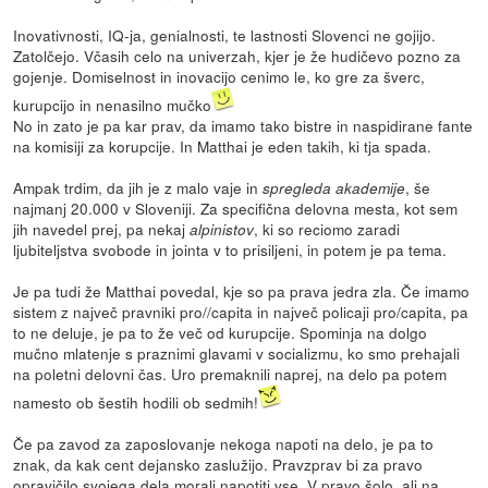
Inovativnosti, IQ-ja, genialnosti, te lastnosti Slovenci ne gojijo.
Zatolčejo. Včasih celo na univerzah, kjer je že hudičevo pozno za
gojenje. Domiselnost in inovacijo cenimo le, ko gre za šverc,
kurupcijo in nenasilno mučko
No in zato je pa kar prav, da imamo tako bistre in naspidirane fante
na komisiji za korupcije. In Matthai je eden takih, ki tja spada.
Ampak trdim, da jih je z malo vaje in
, še
spregleda akademije
najmanj 20.000 v Sloveniji. Za specifična delovna mesta, kot sem
jih navedel prej, pa nekaj
, ki so reciomo zaradi
alpinistov
ljubiteljstva svobode in jointa v to prisiljeni, in potem je pa tema.
Je pa tudi že Matthai povedal, kje so pa prava jedra zla. Če imamo
sistem z največ pravniki pro//capita in največ policaji pro/capita, pa
to ne deluje, je pa to že več od kurupcije. Spominja na dolgo
mučno mlatenje s praznimi glavami v socializmu, ko smo prehajali
na poletni delovni čas. Uro premaknili naprej, na delo pa potem
namesto ob šestih hodili ob sedmih!
Če pa zavod za zaposlovanje nekoga napoti na delo, je pa to
znak, da kak cent dejansko zaslužijo. Pravzprav bi za pravo
opravičilo svojega dela morali napotiti vse. V pravo šolo, ali na