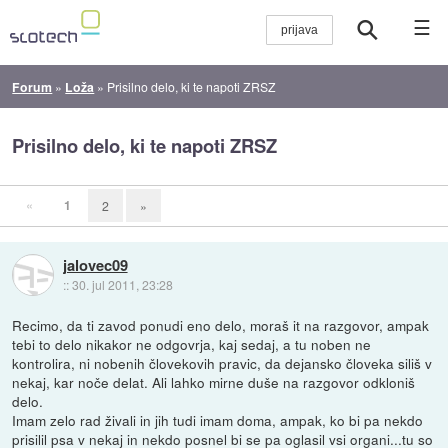
☰
Forum
»
Loža
»
Prisilno delo, ki te napoti ZRSZ
Prisilno delo, ki te napoti ZRSZ
«
1
2
»
jalovec09
::
30. jul 2011, 23:28
Recimo, da ti zavod ponudi eno delo, moraš it na razgovor, ampak
tebi to delo nikakor ne odgovrja, kaj sedaj, a tu noben ne
kontrolira, ni nobenih človekovih pravic, da dejansko človeka siliš v
nekaj, kar noče delat. Ali lahko mirne duše na razgovor odkloniš
delo.
Imam zelo rad živali in jih tudi imam doma, ampak, ko bi pa nekdo
prisilil psa v nekaj in nekdo posnel bi se pa oglasil vsi organi...tu so