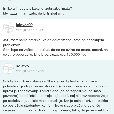
frnikola in opeter: kaksno izobrazbo imata?
btw, zzzs ni tam zato, da bi ti iskal siht.
jalovec09
::
31. jul 2011, 18:35
Jaz imam samo srednjo, vajen delat fizično, zato ne pričakujem
problemov.
Sem lepo na začetku napisal, da se ne ozirat na mene, ampak na
celotno populacijo, ki je brez služb, cca 150.000 ljudi.
solatko
::
31. jul 2011, 19:23
Solidnih služb enostavno v Sloveniji ni. Industrijo smo zaradi
prihvatizacijskih požrešnosti sesuli (država ni reagirala), v državni
upravi je zaposlovanje zamrznjeno (so še zaposlitve, če imaš
poznane), razni inštituti nimajo kaj početi, saj ni prav nobene želje
po sodelovanju z tisto malo industrije, kar je ostalo, privatni sektor
se poslužuje študentov, ker je njihovo slabo plačano delo, še
cenejše od podplačanih redno zaposlenih, tako, da je perspektiva