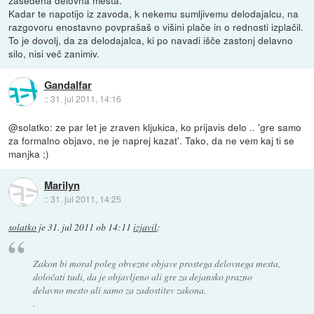
Kadar te napotijo iz zavoda, k nekemu sumljivemu delodajalcu, na
razgovoru enostavno povprašaš o višini plače in o rednosti izplačil.
To je dovolj, da za delodajalca, ki po navadi išče zastonj delavno
silo, nisi več zanimiv.
Gandalfar
::
31. jul 2011, 14:16
@solatko: ze par let je zraven kljukica, ko prijavis delo .. 'gre samo
za formalno objavo, ne je naprej kazat'. Tako, da ne vem kaj ti se
manjka ;)
Marilyn
::
31. jul 2011, 14:25
solatko
je
31. jul 2011 ob 14:11
izjavil
:
Zakon bi moral poleg obvezne objave prostega delovnega mesta,
določati tudi, da je objavljeno ali gre za dejansko prazno
delavno mesto ali samo za zadostitev zakona.
.