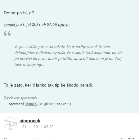
Denar pa bi, a?
connel
je
31. jul 2011 ob 01:58
izjavil
:
Je pa v veliko primerih takole, ko te pošlje zavod, že sam
delodajalec velikokrat vpraša, če si sploh želiš delat tam, poveš
po pravici da te ne, dobiš potrdilo, da si bil tam in to je to. Vsaj
take so moje info.
To je zato, ker ti lahko tak tip še škodo naredi.
Zgodovina sprememb…
spremenil:
Matako
(
31. jul 2011 ob 08:11
)
simoncek
::
31. jul 2011, 08:32
Ne razumem zakaj si potem prijavljen na zavodu, če nočeš delat??