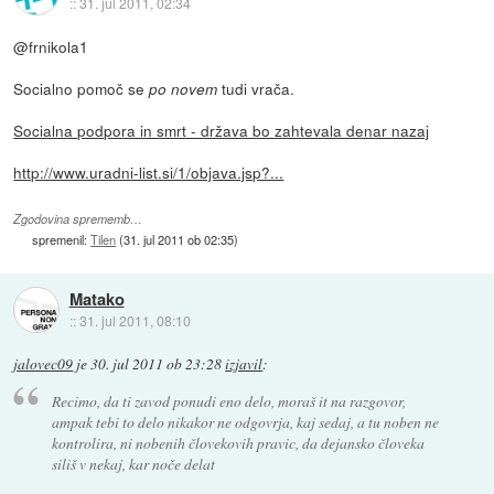
::
31. jul 2011, 02:34
@frnikola1
Socialno pomoč se
tudi vrača.
po novem
Socialna podpora in smrt - država bo zahtevala denar nazaj
http://www.uradni-list.si/1/objava.jsp?...
Zgodovina sprememb…
spremenil:
Tilen
(
31. jul 2011 ob 02:35
)
Matako
::
31. jul 2011, 08:10
jalovec09
je
30. jul 2011 ob 23:28
izjavil
:
Recimo, da ti zavod ponudi eno delo, moraš it na razgovor,
ampak tebi to delo nikakor ne odgovrja, kaj sedaj, a tu noben ne
kontrolira, ni nobenih človekovih pravic, da dejansko človeka
siliš v nekaj, kar noče delat