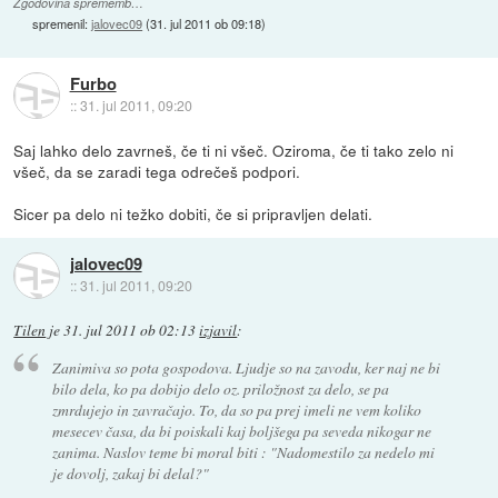
Zgodovina sprememb…
spremenil:
jalovec09
(
31. jul 2011 ob 09:18
)
Furbo
::
31. jul 2011, 09:20
Saj lahko delo zavrneš, če ti ni všeč. Oziroma, če ti tako zelo ni
všeč, da se zaradi tega odrečeš podpori.
Sicer pa delo ni težko dobiti, če si pripravljen delati.
jalovec09
::
31. jul 2011, 09:20
Tilen
je
31. jul 2011 ob 02:13
izjavil
:
Zanimiva so pota gospodova. Ljudje so na zavodu, ker naj ne bi
bilo dela, ko pa dobijo delo oz. priložnost za delo, se pa
zmrdujejo in zavračajo. To, da so pa prej imeli ne vem koliko
mesecev časa, da bi poiskali kaj boljšega pa seveda nikogar ne
zanima. Naslov teme bi moral biti : "Nadomestilo za nedelo mi
je dovolj, zakaj bi delal?"