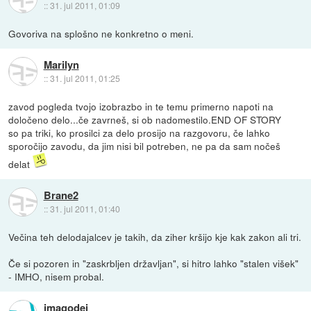
::
31. jul 2011, 01:09
Govoriva na splošno ne konkretno o meni.
Marilyn
::
31. jul 2011, 01:25
zavod pogleda tvojo izobrazbo in te temu primerno napoti na
določeno delo...če zavrneš, si ob nadomestilo.END OF STORY
so pa triki, ko prosilci za delo prosijo na razgovoru, če lahko
sporočijo zavodu, da jim nisi bil potreben, ne pa da sam nočeš
delat
Brane2
::
31. jul 2011, 01:40
Večina teh delodajalcev je takih, da ziher kršijo kje kak zakon ali tri.
Če si pozoren in "zaskrbljen državljan", si hitro lahko "stalen višek"
- IMHO, nisem probal.
imagodei