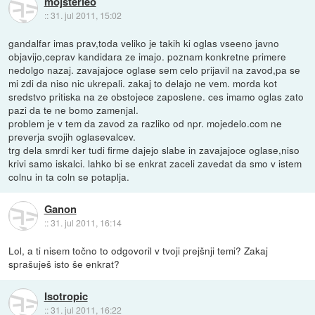
mojsterleo
::
31. jul 2011, 15:02
gandalfar imas prav,toda veliko je takih ki oglas vseeno javno
objavijo,ceprav kandidara ze imajo. poznam konkretne primere
nedolgo nazaj. zavajajoce oglase sem celo prijavil na zavod,pa se
mi zdi da niso nic ukrepali. zakaj to delajo ne vem. morda kot
sredstvo pritiska na ze obstojece zaposlene. ces imamo oglas zato
pazi da te ne bomo zamenjal.
problem je v tem da zavod za razliko od npr. mojedelo.com ne
preverja svojih oglasevalcev.
trg dela smrdi ker tudi firme dajejo slabe in zavajajoce oglase,niso
krivi samo iskalci. lahko bi se enkrat zaceli zavedat da smo v istem
colnu in ta coln se potaplja.
Ganon
::
31. jul 2011, 16:14
Lol, a ti nisem točno to odgovoril v tvoji prejšnji temi? Zakaj
sprašuješ isto še enkrat?
Isotropic
::
31. jul 2011, 16:22