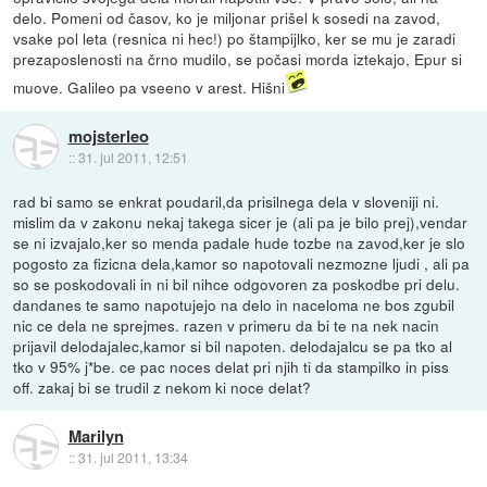
delo. Pomeni od časov, ko je miljonar prišel k sosedi na zavod,
vsake pol leta (resnica ni hec!) po štampijlko, ker se mu je zaradi
prezaposlenosti na črno mudilo, se počasi morda iztekajo, Epur si
muove. Galileo pa vseeno v arest. Hišni
mojsterleo
::
31. jul 2011, 12:51
rad bi samo se enkrat poudaril,da prisilnega dela v sloveniji ni.
mislim da v zakonu nekaj takega sicer je (ali pa je bilo prej),vendar
se ni izvajalo,ker so menda padale hude tozbe na zavod,ker je slo
pogosto za fizicna dela,kamor so napotovali nezmozne ljudi , ali pa
so se poskodovali in ni bil nihce odgovoren za poskodbe pri delu.
dandanes te samo napotujejo na delo in naceloma ne bos zgubil
nic ce dela ne sprejmes. razen v primeru da bi te na nek nacin
prijavil delodajalec,kamor si bil napoten. delodajalcu se pa tko al
tko v 95% j*be. ce pac noces delat pri njih ti da stampilko in piss
off. zakaj bi se trudil z nekom ki noce delat?
Marilyn
::
31. jul 2011, 13:34