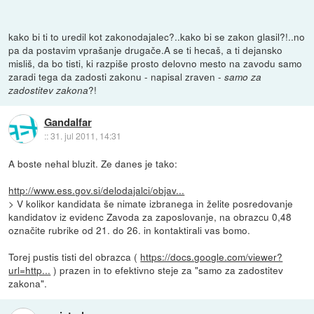
kako bi ti to uredil kot zakonodajalec?..kako bi se zakon glasil?!..no
pa da postavim vprašanje drugače.A se ti hecaš, a ti dejansko
misliš, da bo tisti, ki razpiše prosto delovno mesto na zavodu samo
zaradi tega da zadosti zakonu - napisal zraven -
samo za
?!
zadostitev zakona
Gandalfar
::
31. jul 2011, 14:31
A boste nehal bluzit. Ze danes je tako:
http://www.ess.gov.si/delodajalci/objav...
> V kolikor kandidata še nimate izbranega in želite posredovanje
kandidatov iz evidenc Zavoda za zaposlovanje, na obrazcu 0,48
označite rubrike od 21. do 26. in kontaktirali vas bomo.
Torej pustis tisti del obrazca (
https://docs.google.com/viewer?
url=http...
) prazen in to efektivno steje za "samo za zadostitev
zakona".