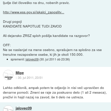
ljudje čist človeško na dnu, nobenih pravic.
http://www.ess.gov.si/iskalci_zaposlitv...
Drugi pogoji
KANDIDATE NAPOTUJE TUDI ZAVOD
Ali dejansko ZRSZ sploh pošilja kandidate na razgovor?
OFF:
Ne se naslanjat na mene osebno, sprašujem na splošno za vse
trenutne nezaposlene osebe, ki jih je okoli 150.000.
spremenil:
jalovec09
(
30. jul 2011 ob 23:36
)
Mipe
::
30. jul 2011, 23:51
Lahko odkloniš, ampak potem te odjavijo in nisi več upravičen do
denarne pomoči. Zmeni se raje za poskusno delo (1 ali 2 meseca),
preživi in hajd nazaj na zavod, še ti delo ne ustreza.
jalovec09