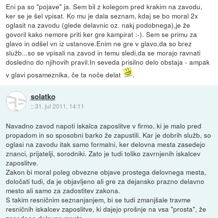
Eni pa so "pojave" ja. Sem bil z kolegom pred krakim na zavodu,
ker se je šel vpisat. Ko mu je dala seznam, kdaj se bo moral 2x
oglasit na zavodu (glede delavnic oz. nakj podobnega),je že
govoril kako nemore priti ker gre kampirat :-). Sem se primu za
glavo in odšel vn iz ustanove.Enim ne gre v glavo,da so brez
služb...so se vpisali na zavod in temu sledi,da se morajo ravnati
dosledno do njihovih pravil.In seveda prisilno delo obstaja - ampak
v glavi posameznika, če ta noče delat
.
solatko
::
31. jul 2011, 14:11
Navadno zavod napoti iskalca zaposlitve v firmo, ki je malo pred
propadom in so sposobni barko že zapustili. Kar je dobrih služb, so
oglasi na zavodu itak samo formalni, ker delovna mesta zasedejo
znanci, prijatelji, sorodniki. Zato je tudi toliko zavrnjenih iskalcev
zaposlitve.
Zakon bi moral poleg obvezne objave prostega delovnega mesta,
določati tudi, da je objavljeno ali gre za dejansko prazno delavno
mesto ali samo za zadostitev zakona.
S takim resničnim seznanjanjem, bi se tudi zmanjšale travme
resničnih iskalcev zaposlitve, ki dajejo prošnje na vsa "prosta", že
zasedena delovna mesta.