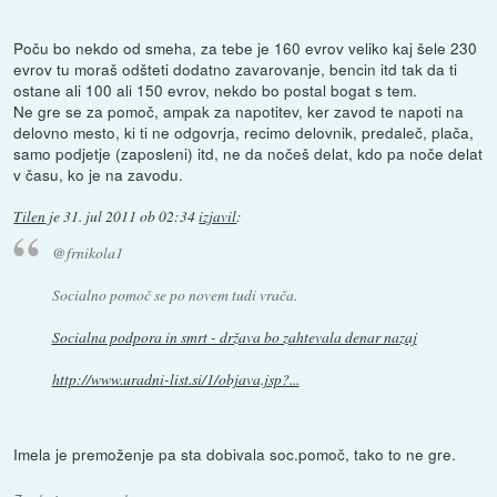
Poču bo nekdo od smeha, za tebe je 160 evrov veliko kaj šele 230
evrov tu moraš odšteti dodatno zavarovanje, bencin itd tak da ti
ostane ali 100 ali 150 evrov, nekdo bo postal bogat s tem.
Ne gre se za pomoč, ampak za napotitev, ker zavod te napoti na
delovno mesto, ki ti ne odgovrja, recimo delovnik, predaleč, plača,
samo podjetje (zaposleni) itd, ne da nočeš delat, kdo pa noče delat
v času, ko je na zavodu.
Tilen
je
31. jul 2011 ob 02:34
izjavil
:
@frnikola1
Socialno pomoč se
po novem
tudi vrača.
Socialna podpora in smrt - država bo zahtevala denar nazaj
http://www.uradni-list.si/1/objava.jsp?...
Imela je premoženje pa sta dobivala soc.pomoč, tako to ne gre.