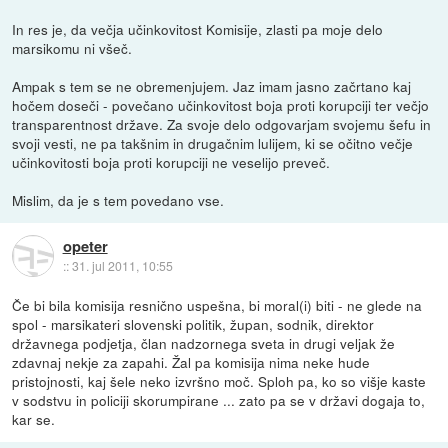
In res je, da večja učinkovitost Komisije, zlasti pa moje delo
marsikomu ni všeč.
Ampak s tem se ne obremenjujem. Jaz imam jasno začrtano kaj
hočem doseči - povečano učinkovitost boja proti korupciji ter večjo
transparentnost države. Za svoje delo odgovarjam svojemu šefu in
svoji vesti, ne pa takšnim in drugačnim lulijem, ki se očitno večje
učinkovitosti boja proti korupciji ne veselijo preveč.
Mislim, da je s tem povedano vse.
opeter
::
31. jul 2011, 10:55
Če bi bila komisija resnično uspešna, bi moral(i) biti - ne glede na
spol - marsikateri slovenski politik, župan, sodnik, direktor
državnega podjetja, član nadzornega sveta in drugi veljak že
zdavnaj nekje za zapahi. Žal pa komisija nima neke hude
pristojnosti, kaj šele neko izvršno moč. Sploh pa, ko so višje kaste
v sodstvu in policiji skorumpirane ... zato pa se v državi dogaja to,
kar se.