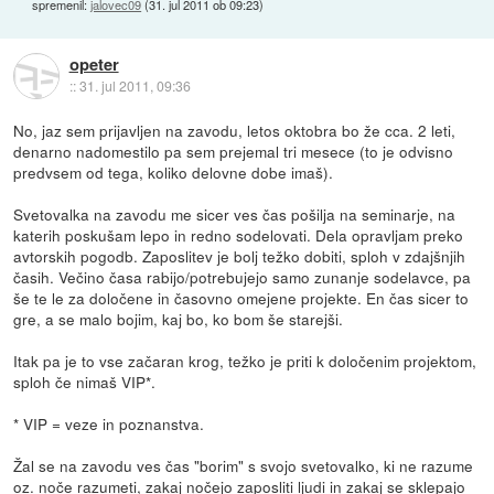
spremenil:
jalovec09
(
31. jul 2011 ob 09:23
)
opeter
::
31. jul 2011, 09:36
No, jaz sem prijavljen na zavodu, letos oktobra bo že cca. 2 leti,
denarno nadomestilo pa sem prejemal tri mesece (to je odvisno
predvsem od tega, koliko delovne dobe imaš).
Svetovalka na zavodu me sicer ves čas pošilja na seminarje, na
katerih poskušam lepo in redno sodelovati. Dela opravljam preko
avtorskih pogodb. Zaposlitev je bolj težko dobiti, sploh v zdajšnjih
časih. Večino časa rabijo/potrebujejo samo zunanje sodelavce, pa
še te le za določene in časovno omejene projekte. En čas sicer to
gre, a se malo bojim, kaj bo, ko bom še starejši.
Itak pa je to vse začaran krog, težko je priti k določenim projektom,
sploh če nimaš VIP*.
* VIP = veze in poznanstva.
Žal se na zavodu ves čas "borim" s svojo svetovalko, ki ne razume
oz. noče razumeti, zakaj nočejo zaposliti ljudi in zakaj se sklepajo