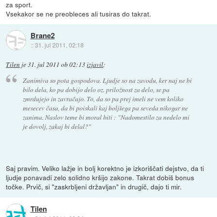
za sport.
Vsekakor se ne preobleces ali tusiras do takrat.
Brane2
::
31. jul 2011, 02:18
Tilen
je
31. jul 2011 ob 02:13
izjavil
:
Zanimiva so pota gospodova. Ljudje so na zavodu, ker naj ne bi
bilo dela, ko pa dobijo delo oz. priložnost za delo, se pa
zmrdujejo in zavračajo. To, da so pa prej imeli ne vem koliko
mesecev časa, da bi poiskali kaj boljšega pa seveda nikogar ne
zanima. Naslov teme bi moral biti : "Nadomestilo za nedelo mi
je dovolj, zakaj bi delal?"
Saj pravim. Veliko lažje in bolj korektno je izkoriščati dejstvo, da ti
ljudje ponavadi zelo solidno kršijo zakone. Takrat dobiš bonus
točke. Prvič, si "zaskrbljeni državljan" in drugič, dajo ti mir.
Tilen