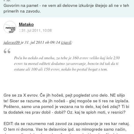
Govorim na pamet - ne vem ali delovne izkušnje štejejo ali ne v teh
primerih na zavodu.
Matako
::
31. jul 2011, 10:08
jalovec09
je
31. jul 2011 ob 09:14
izjavil
:
Poču bo nekdo od smeha, za tebe je 160 evrov veliko kaj šele 230
evrov tu moraš odšteti dodatno zavarovanje, bencin itd tak da ti
ostane ali 100 ali 150 evrov, nekdo bo postal bogat s tem.
Gre se za X evrov. Če jih hočeš, pejt pogledat uno delo. NE silijo
te! Sicer se razume, da jih nočeš - glej mogoče se ti res ne izplača.
Pošteno, samo una pomoč je vezana na to delo, kaj češ zdaj? Ti bi
ta dodatek res prav dobil - dobil? Oz. kaj te sploh moti, v resnici?
EDIT: da se razumemo naš zavod za zaposlovanje je res kar nekaj.
O tem ni dvoma. Vse te delavnice ipd. so mimogrede samo način,