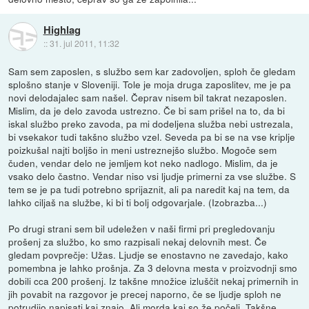
Highlag
::
31. jul 2011, 11:32
Sam sem zaposlen, s službo sem kar zadovoljen, sploh če gledam
splošno stanje v Sloveniji. Tole je moja druga zaposlitev, me je pa
novi delodajalec sam našel. Čeprav nisem bil takrat nezaposlen.
Mislim, da je delo zavoda ustrezno. Če bi sam prišel na to, da bi
iskal službo preko zavoda, pa mi dodeljena služba nebi ustrezala,
bi vsekakor tudi takšno službo vzel. Seveda pa bi se na vse kriplje
poizkušal najti boljšo in meni ustreznejšo službo. Mogoče sem
čuden, vendar delo ne jemljem kot neko nadlogo. Mislim, da je
vsako delo častno. Vendar niso vsi ljudje primerni za vse službe. S
tem se je pa tudi potrebno sprijaznit, ali pa naredit kaj na tem, da
lahko ciljaš na službe, ki bi ti bolj odgovarjale. (Izobrazba...)
Po drugi strani sem bil udeležen v naši firmi pri pregledovanju
prošenj za službo, ko smo razpisali nekaj delovnih mest. Če
gledam povprečje: Užas. Ljudje se enostavno ne zavedajo, kako
pomembna je lahko prošnja. Za 3 delovna mesta v proizvodnji smo
dobili cca 200 prošenj. Iz takšne množice izluščit nekaj primernih in
jih povabit na razgovor je precej naporno, če se ljudje sploh ne
potrudijo napisati kaj znajo. Ali morda kaj so že počeli. Takšne