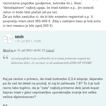
raznorazne pogodbe (podjemne, avtorske itn.). Sicer
"delodajalcem" najbolj ugaja, če imaš kakšen s.p., jim izstaviš
račun in bodo tisto plačali (ali pa ne).
Žal pa toliko zaslužka ni, da bi bilo smiselno registrirati s.p. V
povprečju imam okoli 350-400 €. Zdaj v zadnjem času je bolj suho
(v tem mesecu je bilo zgolj 200 €).
saule
::
31. jul 2011, 10:06
Marilyn
je
31. jul 2011 ob 01:25
izjavil
:
zavod pogleda tvojo izobrazbo in te temu primerno napoti na
določeno delo...če zavrneš, si ob nadomestilo.END OF STORY
Kaj pa recimo v primeru, da imaš izobrazbo 2,3,4 stopnje, dejansko
pa že več let delaš na poziciji, ki naj bi zahtevala 7,8? To ti je tudi
ravno tako logično, da je "zate" najbolj primerno delo jarek kopat
čeprav imaš v glavi neprimerljivo uporabnejše znanje kot velika
večina diplomirancev?
P.S.