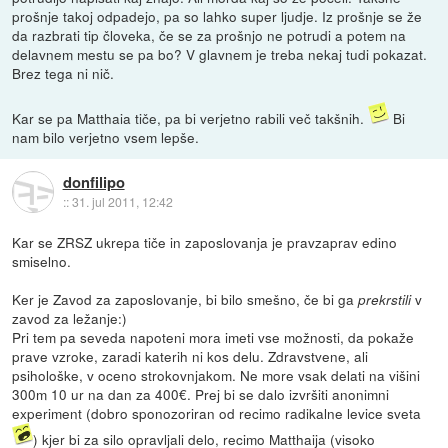
prošnje takoj odpadejo, pa so lahko super ljudje. Iz prošnje se že
da razbrati tip človeka, če se za prošnjo ne potrudi a potem na
delavnem mestu se pa bo? V glavnem je treba nekaj tudi pokazat.
Brez tega ni nič.
Kar se pa Matthaia tiče, pa bi verjetno rabili več takšnih.
Bi
nam bilo verjetno vsem lepše.
donfilipo
::
31. jul 2011, 12:42
Kar se ZRSZ ukrepa tiče in zaposlovanja je pravzaprav edino
smiselno.
Ker je Zavod za zaposlovanje, bi bilo smešno, če bi ga
v
prekrstili
zavod za ležanje:)
Pri tem pa seveda napoteni mora imeti vse možnosti, da pokaže
prave vzroke, zaradi katerih ni kos delu. Zdravstvene, ali
psihološke, v oceno strokovnjakom. Ne more vsak delati na višini
300m 10 ur na dan za 400€. Prej bi se dalo izvršiti anonimni
experiment (dobro sponozoriran od recimo radikalne levice sveta
) kjer bi za silo opravljali delo, recimo Matthaija (visoko