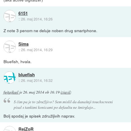
6151
::
26. maj 2014, 16:26
Z note 3 penom ne deluje noben drug smartphone.
Sims
::
26. maj 2014, 16:29
Bluefish, hvala.
bluefish
::
26. maj 2014, 16:32
fujtajksel
je
26. maj 2014 ob 16:19
izjavil
:
S čim pa je to združljivo? Sem mislil da današnji touchscreeni
pisal s tankimi konicami po defaultu ne šmirglajo...
Bolj spodaj je spisek združljivih naprav.
RejZoR