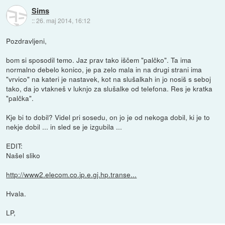
Sims
::
26. maj 2014, 16:12
Pozdravljeni,
bom si sposodil temo. Jaz prav tako iščem "palčko". Ta ima
normalno debelo konico, je pa zelo mala in na drugi strani ima
"vrvico" na kateri je nastavek, kot na slušalkah in jo nosiš s seboj
tako, da jo vtakneš v luknjo za slušalke od telefona. Res je kratka
"palčka".
Kje bi to dobil? Videl pri sosedu, on jo je od nekoga dobil, ki je to
nekje dobil ... in sled se je izgubila ...
EDIT:
Našel sliko
http://www2.elecom.co.jp.e.gj.hp.transe...
Hvala.
LP,