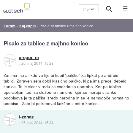
☰
Forum
»
Kaj kupiti
»
Pisalo za tablice z majhno konico
Pisalo za tablice z majhno konico
gregor_m
::
26. maj 2014, 15:28
Zanima me ali kdo ve kje bi kupil "palčko" za tipkat po android
tablici. Zdraven sem dobil klasično palčko, ki pa ima precej debelo
konico. To je sicer v redu za vsakdanjo uporabo. Ker pa tablico
uporabljam tudi za službene namene, kjer se morajo stranke
podpisova je ta palčka izredo nerodna in se je nemogoče normalno
podpisat. Zato bi potreboval kakšno z ostro konico.
t-zonaz
::
26. maj 2014, 15:34