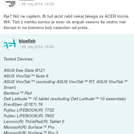
::
26. maj 2014, 16:39
Kje? Nič ne najdem. Bi tud jezst rabil nekaj takega za ACER Iconia
W4. Tisti z mehko konico je sicer ok ampak vseeno še vedno mal
štorast in ne bistveno bolj natančen od prsta...
bluefish
::
26. maj 2014, 16:40
Tested Devices:
ASUS Eee Slate B121
ASUS VivoTab™ Note 8
ASUS VivoTab™ (excluding ASUS VivoTab™ RT, ASUS VivoTab™
Smart)
Bamboo™ Pad
Dell Latitude™ 10 tablet (excluding Dell Latitude™ 10 essentials)
ErenEben (E?E?) T6
Fujitsu LIFEBOOK(R) T732
Fujitsu LIFEBOOK(R) T902
Lenovo(R) ThinkPad(R) Tablet 2
Microsoft(R) Surface™ Pro
Microsoft(R) Surface™ Pro 2