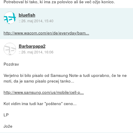
Potreboval bi tako, ki ima za polovico ali še več ožjo konico.
bluefish
::
26. maj 2014, 15:40
http://www.wacom.com/en/de/everyday/bam...
Barbarpapa2
::
26. maj 2014, 16:06
Pozdrav
Verjetno bi bilo pisalo od Samsung Note-a tudi uporabno, če te ne
moti, da je samo pisalo precej tanko...
http://www.samsung.com/us/mobile/cell-p...
Kot vidim ima tudi kar "pošteno" ceno...
LP
Jože