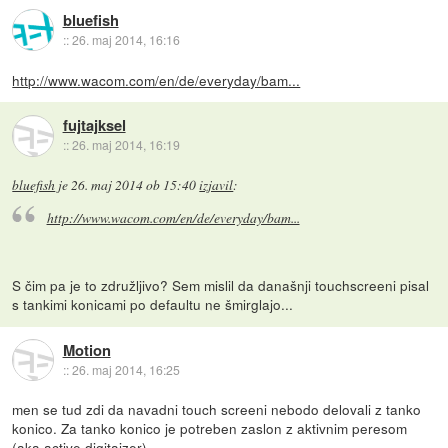
bluefish
::
26. maj 2014, 16:16
http://www.wacom.com/en/de/everyday/bam...
fujtajksel
::
26. maj 2014, 16:19
bluefish
je
26. maj 2014 ob 15:40
izjavil
:
http://www.wacom.com/en/de/everyday/bam...
S čim pa je to združljivo? Sem mislil da današnji touchscreeni pisal
s tankimi konicami po defaultu ne šmirglajo...
Motion
::
26. maj 2014, 16:25
men se tud zdi da navadni touch screeni nebodo delovali z tanko
konico. Za tanko konico je potreben zaslon z aktivnim peresom
(aka active digitaizer)