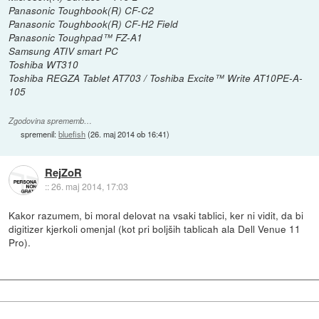
Panasonic Toughbook(R) CF-C2
Panasonic Toughbook(R) CF-H2 Field
Panasonic Toughpad™ FZ-A1
Samsung ATIV smart PC
Toshiba WT310
Toshiba REGZA Tablet AT703 / Toshiba Excite™ Write AT10PE-A-
105
Zgodovina sprememb…
spremenil:
bluefish
(
26. maj 2014 ob 16:41
)
RejZoR
::
26. maj 2014, 17:03
Kakor razumem, bi moral delovat na vsaki tablici, ker ni vidit, da bi
digitizer kjerkoli omenjal (kot pri boljših tablicah ala Dell Venue 11
Pro).