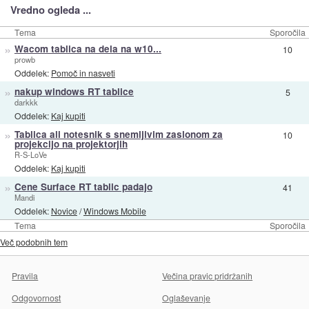
Vredno ogleda ...
Tema
Sporočila
»
Wacom tablica na dela na w10...
10
prowb
Oddelek:
Pomoč in nasveti
»
nakup windows RT tablice
5
darkkk
Oddelek:
Kaj kupiti
»
Tablica ali notesnik s snemljivim zaslonom za
10
projekcijo na projektorjih
R-S-LoVe
Oddelek:
Kaj kupiti
»
Cene Surface RT tablic padajo
41
Mandi
Oddelek:
Novice
/
Windows Mobile
Tema
Sporočila
Več podobnih tem
Pravila
Večina pravic pridržanih
Odgovornost
Oglaševanje