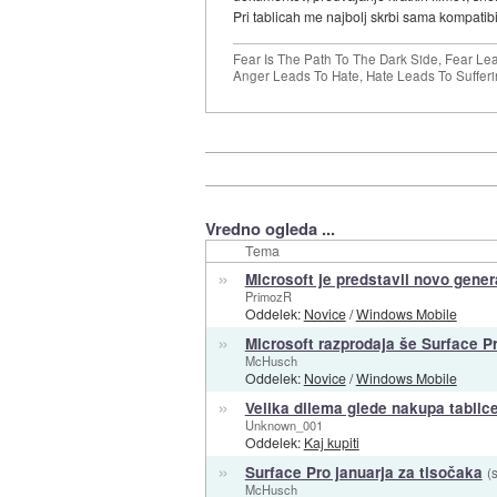
Pri tablicah me najbolj skrbi sama kompatibil
Fear Is The Path To The Dark Side, Fear Le
Anger Leads To Hate, Hate Leads To Sufferi
Vredno ogleda ...
Tema
»
Microsoft je predstavil novo gener
PrimozR
Oddelek:
Novice
/
Windows Mobile
»
Microsoft razprodaja še Surface P
McHusch
Oddelek:
Novice
/
Windows Mobile
»
Velika dilema glede nakupa tablic
Unknown_001
Oddelek:
Kaj kupiti
»
Surface Pro januarja za tisočaka
(
McHusch