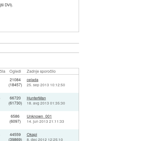
ši DVI).
ila
Ogledi
Zadnje sporočilo
21084
celada
(18457)
25. sep 2013 10:12:50
5
66720
HunterMan
(61730)
18. avg 2013 01:35:30
6586
Unknown_001
(6097)
14. jun 2013 21:11:33
3
44559
Okapi
(39869)
8. dec 2012 12:25:10