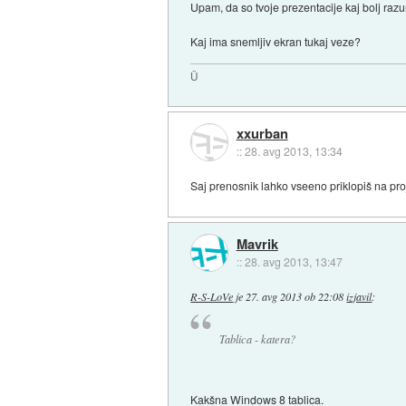
Upam, da so tvoje prezentacije kaj bolj razum
Kaj ima snemljiv ekran tukaj veze?
Ü
xxurban
::
28. avg 2013, 13:34
Saj prenosnik lahko vseeno priklopiš na proj
Mavrik
::
28. avg 2013, 13:47
R-S-LoVe
je
27. avg 2013 ob 22:08
izjavil
:
Tablica - katera?
Kakšna Windows 8 tablica.