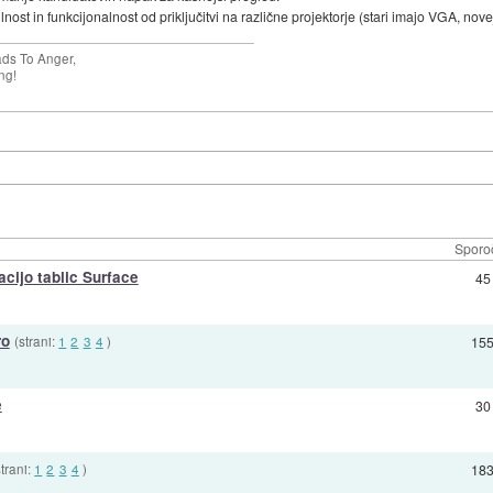
nost in funkcijonalnost od priključitvi na različne projektorje (stari imajo VGA, novej
ads To Anger,
ng!
Sporoč
acijo tablic Surface
45
ro
(strani:
1
2
3
4
)
15
e
30
strani:
1
2
3
4
)
18