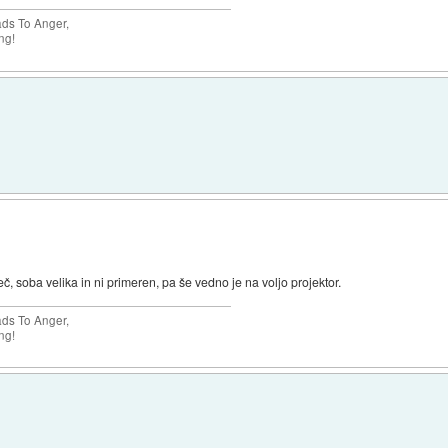
ads To Anger,
ng!
, soba velika in ni primeren, pa še vedno je na voljo projektor.
ads To Anger,
ng!