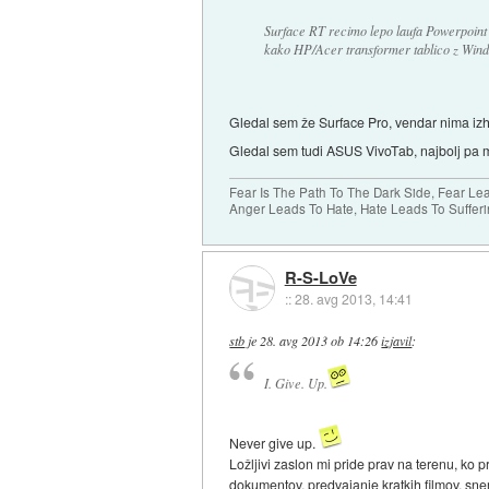
Surface RT recimo lepo laufa Powerpoint
kako HP/Acer transformer tablico z Wind
Gledal sem že Surface Pro, vendar nima izh
Gledal sem tudi ASUS VivoTab, najbolj pa
Fear Is The Path To The Dark Side, Fear Le
Anger Leads To Hate, Hate Leads To Sufferi
R-S-LoVe
::
28. avg 2013, 14:41
stb
je
28. avg 2013 ob 14:26
izjavil
:
I. Give. Up.
Never give up.
Ložljivi zaslon mi pride prav na terenu, ko p
dokumentov, predvajanje kratkih filmov, sn