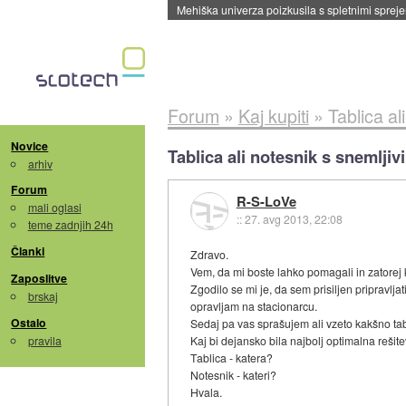
Mehiška univerza poizkusila s spletnimi sprejem
Forum
»
Kaj kupiti
»
Tablica al
Novice
Tablica ali notesnik s snemljiv
arhiv
Forum
R-S-LoVe
mali oglasi
::
27. avg 2013, 22:08
teme zadnjih 24h
Članki
Zdravo.
Vem, da mi boste lahko pomagali in zatorej
Zaposlitve
Zgodilo se mi je, da sem prisiljen pripravljati
brskaj
opravljam na stacionarcu.
Ostalo
Sedaj pa vas sprašujem ali vzeto kakšno tab
pravila
Kaj bi dejansko bila najbolj optimalna rešit
Tablica - katera?
Notesnik - kateri?
Hvala.