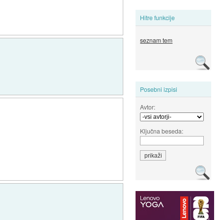
Hitre funkcije
seznam tem
Posebni izpisi
Avtor:
Ključna beseda: