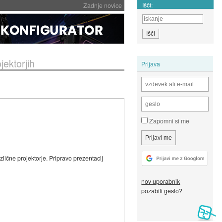
Išči:
Zadnje novice
jektorjih
Prijava
Zapomni si me
različne projektorje. Pripravo prezentacij
nov uporabnik
pozabili geslo?