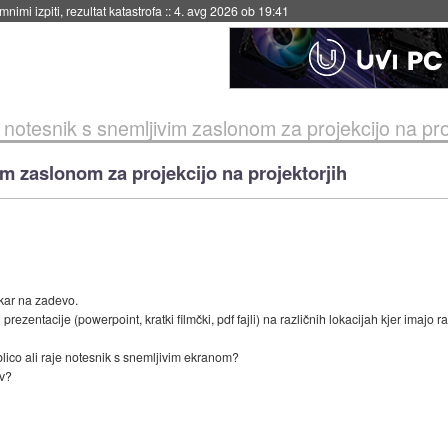
nimi izpiti, rezultat katastrofa
::
4. avg 2026 ob 19:41
i notesnik s snemljivim zaslonom za projekcijo na pro
im zaslonom za projekcijo na projektorjih
 kar na zadevo.
 prezentacije (powerpoint, kratki filmčki, pdf fajli) na različnih lokacijah kjer imajo 
lico ali raje notesnik s snemljivim ekranom?
ev?