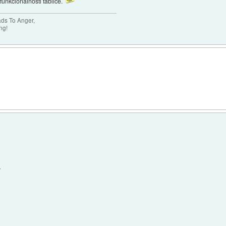
 funkcionalnosti tablice.
ads To Anger,
ng!
: