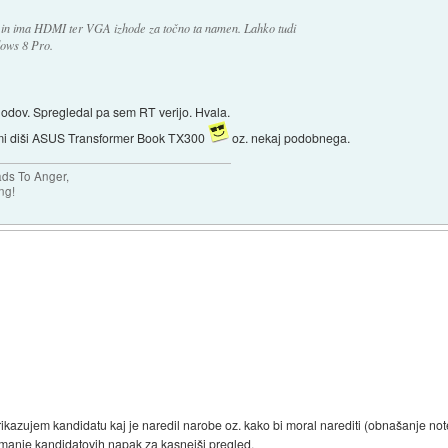
 in ima HDMI ter VGA izhode za točno ta namen. Lahko tudi
ows 8 Pro.
odov. Spregledal pa sem RT verijo. Hvala.
 mi diši ASUS Transformer Book TX300
oz. nekaj podobnega.
ads To Anger,
ng!
rikazujem kandidatu kaj je naredil narobe oz. kako bi moral narediti (obnašanje note
emanje kandidatovih napak za kasnejši pregled.