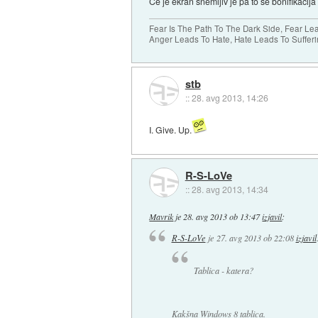
Če je ekran snemljiv je pa to še bonifikacija
Fear Is The Path To The Dark Side, Fear Le
Anger Leads To Hate, Hate Leads To Sufferi
stb
::
28. avg 2013, 14:26
I. Give. Up.
R-S-LoVe
::
28. avg 2013, 14:34
Mavrik
je
28. avg 2013 ob 13:47
izjavil
:
R-S-LoVe
je
27. avg 2013 ob 22:08
izjavil
Tablica - katera?
Kakšna Windows 8 tablica.