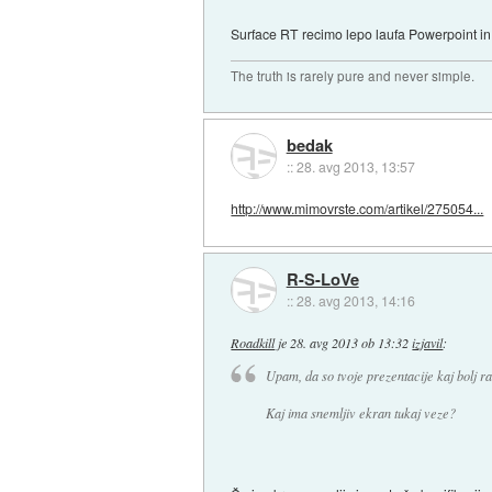
Surface RT recimo lepo laufa Powerpoint in
The truth is rarely pure and never simple.
bedak
::
28. avg 2013, 13:57
http://www.mimovrste.com/artikel/275054...
R-S-LoVe
::
28. avg 2013, 14:16
Roadkill
je
28. avg 2013 ob 13:32
izjavil
:
Upam, da so tvoje prezentacije kaj bolj ra
Kaj ima snemljiv ekran tukaj veze?