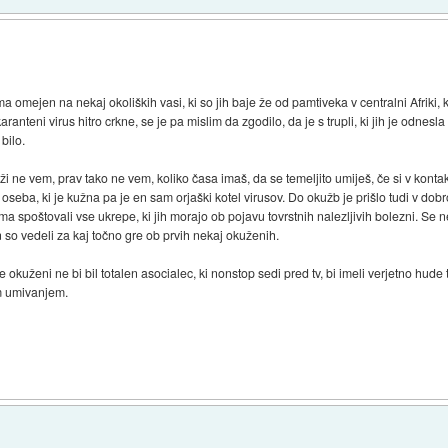
ma omejen na nekaj okoliških vasi, ki so jih baje že od pamtiveka v centralni Afriki, 
aranteni virus hitro crkne, se je pa mislim da zgodilo, da je s trupli, ki jih je odnes
bilo.
ži ne vem, prav tako ne vem, koliko časa imaš, da se temeljito umiješ, če si v konta
 oseba, ki je kužna pa je en sam orjaški kotel virusov. Do okužb je prišlo tudi v dobr
ma spoštovali vse ukrepe, ki jih morajo ob pojavu tovrstnih nalezljivih bolezni. Se
 so vedeli za kaj točno gre ob prvih nekaj okuženih.
 okuženi ne bi bil totalen asocialec, ki nonstop sedi pred tv, bi imeli verjetno hude
im umivanjem.