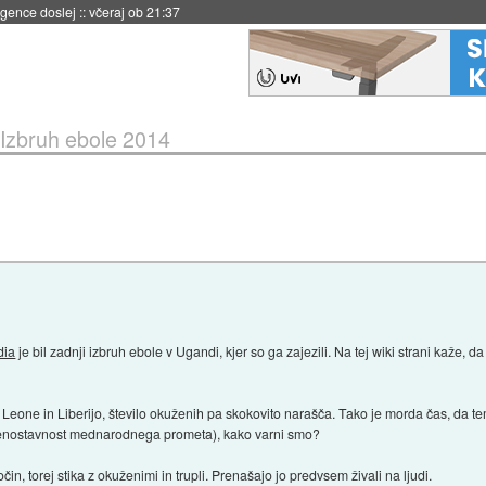
 umetne inteligence
::
včeraj ob 21:23
Izbruh ebole 2014
dia
je bil zadnji izbruh ebole v Ugandi, kjer so ga zajezili. Na tej wiki strani kaže, da
rra Leone in Liberijo, število okuženih pa skokovito narašča. Tako je morda čas, da
 enostavnost mednarodnega prometa), kako varni smo?
čin, torej stika z okuženimi in trupli. Prenašajo jo predvsem živali na ljudi.