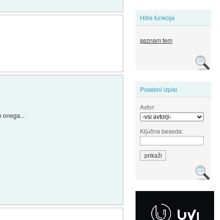
Hitre funkcije
seznam tem
Posebni izpisi
Avtor:
h onega...
Ključna beseda: