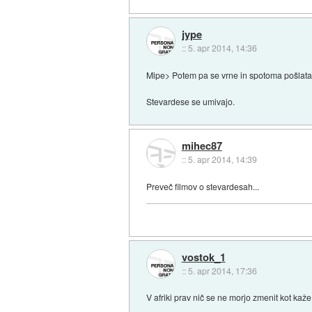
jype
::
5. apr 2014, 14:36
Mipe> Potem pa se vrne in spotoma pošlata 
Stevardese se umivajo.
mihec87
::
5. apr 2014, 14:39
Preveč filmov o stevardesah...
vostok_1
::
5. apr 2014, 17:36
V afriki prav nič se ne morjo zmenit kot kaže