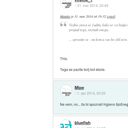
::
31. mar 2014, 20:49
Matako
je
31. mar 2014 ob 19:32
izjavil
:
Vedno znova se čudim, kako se vsi bojijo 
propad tega, razmah onega...
... sprostite se - na koncu vas bo zbil avto.
This.
Tega se pazite bolj kot ebole.
Mipe
::
1. apr 2014, 00:33
Ne vem, no... če bi spoznali higieno tipičnega
bluefish