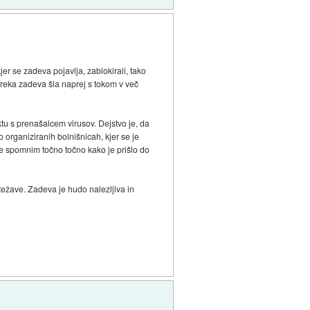
kjer se zadeva pojavlja, zablokirali, tako
la reka zadeva šla naprej s tokom v več
ktu s prenašalcem virusov. Dejstvo je, da
o organiziranih bolnišnicah, kjer se je
 ne spomnim točno točno kako je prišlo do
 težave. Zadeva je hudo nalezljiva in