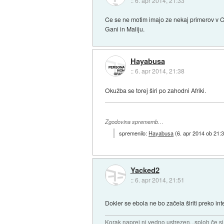
::
6. apr 2014, 21:33
Ce se ne motim imajo ze nekaj primerov v Co
Gani in Maliju.
Hayabusa
::
6. apr 2014, 21:38
Okužba se torej širi po zahodni Afriki.
Zgodovina sprememb…
spremenilo:
Hayabusa
(
6. apr 2014 ob 21:
Yacked2
::
6. apr 2014, 21:51
Dokler se ebola ne bo začela širiti preko i
Korak naprej ni vedno ustrezen...sploh če s