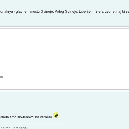
nakryu - glavnem mestu Gvineje. Poleg Gvineje, Liberije in Siera Leone, naj bi se
39
)
nterneta smo slo-tehovci na varnem
i na robu prepada!