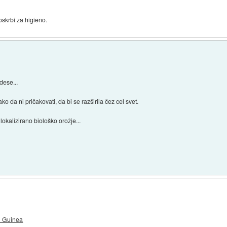
oskrbi za higieno.
dese...
tako da ni pričakovati, da bi se razširila čez cel svet.
lokalizirano biološko orožje...
in Guinea