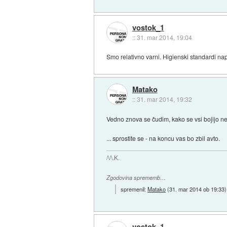
vostok_1
::
31. mar 2014, 19:04
Smo relativno varni. Higienski standardi na
Matako
::
31. mar 2014, 19:32
Vedno znova se čudim, kako se vsi bojijo n
... sprostite se - na koncu vas bo zbil avto.
/\/\.K.
Zgodovina sprememb…
spremenil:
Matako
(
31. mar 2014 ob 19:33
)
vostok_1