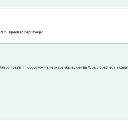
pram Ugandi so neprimerljivi.
ekih bombastičnih dogodkov. Pa tretja svetska, epidemija X, pa propad tega, razma