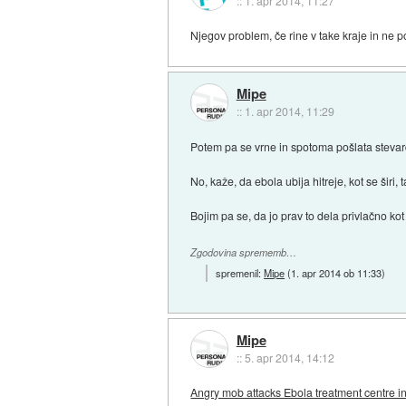
::
1. apr 2014, 11:27
Njegov problem, če rine v take kraje in ne p
Mipe
::
1. apr 2014, 11:29
Potem pa se vrne in spotoma pošlata stevar
No, kaže, da ebola ubija hitreje, kot se širi, 
Bojim pa se, da jo prav to dela privlačno kot 
Zgodovina sprememb…
spremenil:
Mipe
(
1. apr 2014 ob 11:33
)
Mipe
::
5. apr 2014, 14:12
Angry mob attacks Ebola treatment centre 