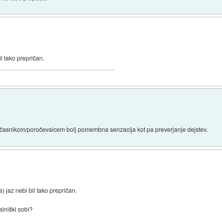
l tako prepričan.
 je časnikom/poročevalcem bolj pomembna senzacija kot pa preverjanje dejstev.
 jaz nebi bil tako prepričan.
alniški sobi?