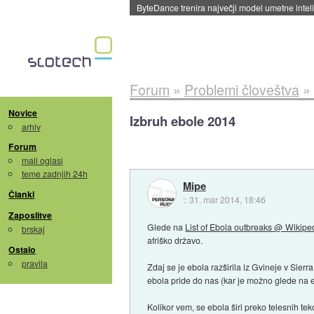
Spletne strani začele streči oglase za agente
Forum
»
Problemi človeštva
»
Novice
Izbruh ebole 2014
arhiv
Forum
mali oglasi
teme zadnjih 24h
Mipe
Članki
::
31. mar 2014, 18:46
Zaposlitve
Glede na
List of Ebola outbreaks @ Wikipe
brskaj
afriško državo.
Ostalo
pravila
Zdaj se je ebola razširila iz Gvineje v Sie
ebola pride do nas (kar je možno glede na
Kolikor vem, se ebola širi preko telesnih teko