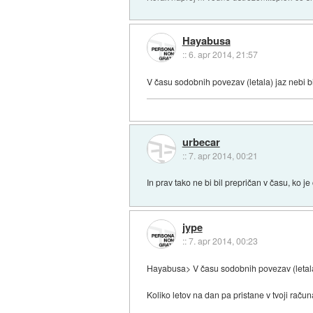
Hayabusa
::
6. apr 2014, 21:57
V času sodobnih povezav (letala) jaz nebi bi
urbecar
::
7. apr 2014, 00:21
In prav tako ne bi bil prepričan v času, ko
jype
::
7. apr 2014, 00:23
Hayabusa> V času sodobnih povezav (letala)
Koliko letov na dan pa pristane v tvoji račun