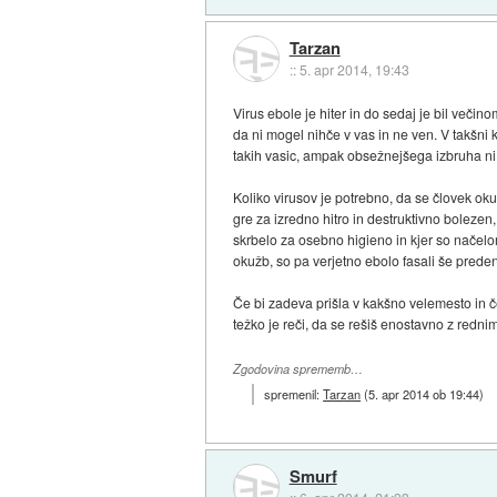
Tarzan
::
5. apr 2014, 19:43
Virus ebole je hiter in do sedaj je bil večino
da ni mogel nihče v vas in ne ven. V takšni k
takih vasic, ampak obsežnejšega izbruha ni 
Koliko virusov je potrebno, da se človek oku
gre za izredno hitro in destruktivno bolezen,
skrbelo za osebno higieno in kjer so načelo
okužb, so pa verjetno ebolo fasali še preden
Če bi zadeva prišla v kakšno velemesto in če
težko je reči, da se rešiš enostavno z redn
Zgodovina sprememb…
spremenil:
Tarzan
(
5. apr 2014 ob 19:44
)
Smurf