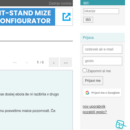
Išči:
Zadnje novice
Prijava
««
«
1
/ 6
»
»»
Zapomni si me
 se doslej ebola še ni razširila v drugo
nov uporabnik
 temu posvetimo malce pozornosti. Če
pozabili geslo?