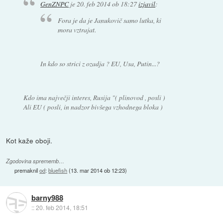
GenZNPC
je
20. feb 2014 ob 18:27
izjavil
:
Fora je da je Janukovič samo lutka, ki
mora vztrajat.
In kdo so strici z ozadja ? EU, Usa, Putin...?
Kdo ima največji interes, Rusija "( plinovod , posli )
Ali EU ( posli, in nadzor bivšega vzhodnega bloka )
Kot kaže oboji.
Zgodovina sprememb…
premaknil
od
:
bluefish
(
13. mar 2014 ob 12:23
)
barny988
::
20. feb 2014, 18:51