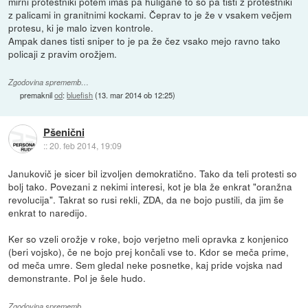
mirni protestniki potem imaš pa huligane to so pa tisti z protestniki
z palicami in granitnimi kockami. Čeprav to je že v vsakem večjem
protesu, ki je malo izven kontrole.
Ampak danes tisti sniper to je pa že čez vsako mejo ravno tako
policaji z pravim orožjem.
Zgodovina sprememb…
premaknil
od
:
bluefish
(
13. mar 2014 ob 12:25
)
Pšenični
::
20. feb 2014, 19:09
Janukovič je sicer bil izvoljen demokratično. Tako da teli protesti so
bolj tako. Povezani z nekimi interesi, kot je bla že enkrat "oranžna
revolucija". Takrat so rusi rekli, ZDA, da ne bojo pustili, da jim še
enkrat to naredijo.
Ker so vzeli orožje v roke, bojo verjetno meli opravka z konjenico
(beri vojsko), če ne bojo prej končali vse to. Kdor se meča prime,
od meča umre. Sem gledal neke posnetke, kaj pride vojska nad
demonstrante. Pol je šele hudo.
Zgodovina sprememb…