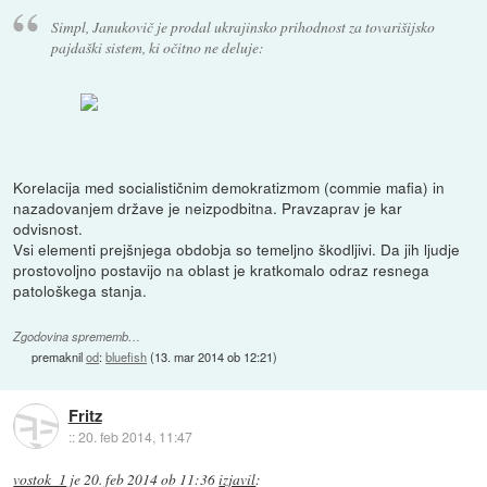
Simpl, Janukovič je prodal ukrajinsko prihodnost za tovarišijsko
pajdaški sistem, ki očitno ne deluje:
Korelacija med socialističnim demokratizmom (commie mafia) in
nazadovanjem države je neizpodbitna. Pravzaprav je kar
odvisnost.
Vsi elementi prejšnjega obdobja so temeljno škodljivi. Da jih ljudje
prostovoljno postavijo na oblast je kratkomalo odraz resnega
patološkega stanja.
Zgodovina sprememb…
premaknil
od
:
bluefish
(
13. mar 2014 ob 12:21
)
Fritz
::
20. feb 2014, 11:47
vostok_1
je
20. feb 2014 ob 11:36
izjavil
: