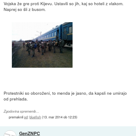
Vojska že gre proti Kijevu. Ustavili so jih, kaj so hoteli z vlakom.
Naprej so šli z busom.
Protestniki so oboroženi, to menda je jasno, da kapsli ne umirajo
od prehlada.
Zgodovina sprememb…
premaknil
od
:
bluefish
(
13. mar 2014 ob 12:23
)
GenZNPC