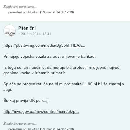
Zgodovina sprememb…
premaknil
od
:
bluefish
(
13. mar 2014 ob 12:23
)
Pšenični
::
20. feb 2014, 18:41
https://pbs.twimg.com/media/Bg55hFTIEAA...
Prihajajo vojaška vozila za odstranjevanje barikad.
Iz tega se lah naučimo, da morajo biti protesti miroljubni, največ
granitne kocke v izjemnih primerih.
Splača se protestirat, če ne bi mi protestirali l. 90 bi bli še zmeraj v
Jugi.
Še kaj pravijo UK policaji:
http://mvs.gov.ua/mvs/control/main/uk/p...
Zgodovina sprememb…
premaknil
od
:
bluefish
(
13. mar 2014 ob 12:23
)