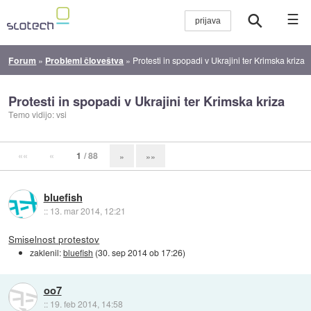
☰
Forum
»
Problemi človeštva
»
Protesti in spopadi v Ukrajini ter Krimska kriza
Protesti in spopadi v Ukrajini ter Krimska kriza
Temo vidijo: vsi
««
«
1
/ 88
»
»»
bluefish
::
13. mar 2014, 12:21
Smiselnost protestov
zaklenil:
bluefish
(
30. sep 2014 ob 17:26
)
oo7
::
19. feb 2014, 14:58