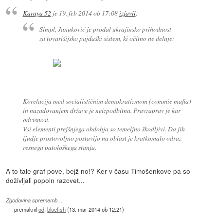
Karaya 52
je
19. feb 2014 ob 17:08
izjavil
:
Simpl, Janukovič je prodal ukrajinsko prihodnost
za tovarišijsko pajdaški sistem, ki očitno ne deluje:
Korelacija med socialističnim demokratizmom (commie mafia)
in nazadovanjem države je neizpodbitna. Pravzaprav je kar
odvisnost.
Vsi elementi prejšnjega obdobja so temeljno škodljivi. Da jih
ljudje prostovoljno postavijo na oblast je kratkomalo odraz
resnega patološkega stanja.
A to tale graf pove, bejž no!? Ker v času Timošenkove pa so
doživljali popoln razcvet...
Zgodovina sprememb…
premaknil
od
:
bluefish
(
13. mar 2014 ob 12:21
)