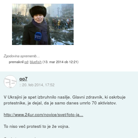
Zgodovina sprememb…
premaknil
od
:
bluefish
(
13. mar 2014 ob 12:21
)
oo7
::
20. feb 2014, 17:52
V Ukrajini je spet izbruhnilo nasilje. Glavni zdravnik, ki oskrbuje
protestnike, je dejal, da je samo danes umrlo 70 aktivistov.
http://www.24ur.com/novice/svet/foto-ja...
To niso več protesti to je že vojna.