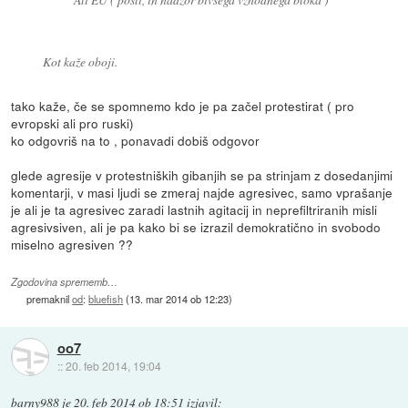
Kot kaže oboji.
tako kaže, če se spomnemo kdo je pa začel protestirat ( pro
evropski ali pro ruski)
ko odgovriš na to , ponavadi dobiš odgovor
glede agresije v protestniških gibanjih se pa strinjam z dosedanjimi
komentarji, v masi ljudi se zmeraj najde agresivec, samo vprašanje
je ali je ta agresivec zaradi lastnih agitacij in neprefiltriranih misli
agresivsiven, ali je pa kako bi se izrazil demokratično in svobodo
miselno agresiven ??
Zgodovina sprememb…
premaknil
od
:
bluefish
(
13. mar 2014 ob 12:23
)
oo7
::
20. feb 2014, 19:04
barny988
je
20. feb 2014 ob 18:51
izjavil
: