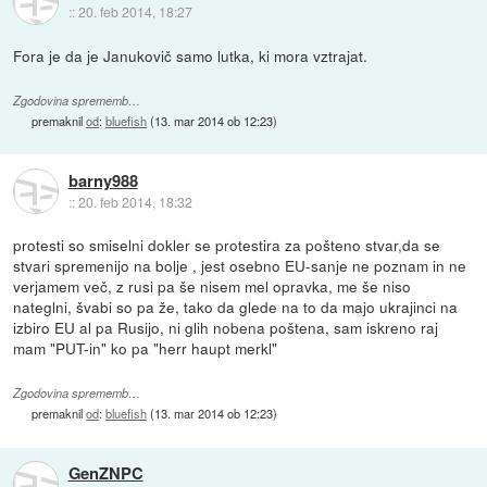
::
20. feb 2014, 18:27
Fora je da je Janukovič samo lutka, ki mora vztrajat.
Zgodovina sprememb…
premaknil
od
:
bluefish
(
13. mar 2014 ob 12:23
)
barny988
::
20. feb 2014, 18:32
protesti so smiselni dokler se protestira za pošteno stvar,da se
stvari spremenijo na bolje , jest osebno EU-sanje ne poznam in ne
verjamem več, z rusi pa še nisem mel opravka, me še niso
nateglni, švabi so pa že, tako da glede na to da majo ukrajinci na
izbiro EU al pa Rusijo, ni glih nobena poštena, sam iskreno raj
mam "PUT-in" ko pa "herr haupt merkl"
Zgodovina sprememb…
premaknil
od
:
bluefish
(
13. mar 2014 ob 12:23
)
GenZNPC