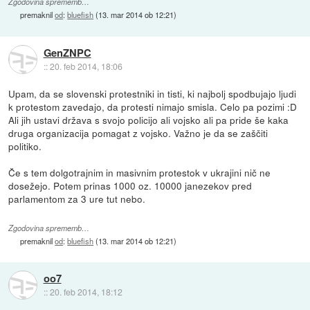
Zgodovina sprememb…
premaknil
od
:
bluefish
(
13. mar 2014 ob 12:21
)
GenZNPC
::
20. feb 2014, 18:06
Upam, da se slovenski protestniki in tisti, ki najbolj spodbujajo ljudi
k protestom zavedajo, da protesti nimajo smisla. Celo pa pozimi :D
Ali jih ustavi država s svojo policijo ali vojsko ali pa pride še kaka
druga organizacija pomagat z vojsko. Važno je da se zaščiti
politiko.
Če s tem dolgotrajnim in masivnim protestok v ukrajini nič ne
dosežejo. Potem prinas 1000 oz. 10000 janezekov pred
parlamentom za 3 ure tut nebo.
Zgodovina sprememb…
premaknil
od
:
bluefish
(
13. mar 2014 ob 12:21
)
oo7
::
20. feb 2014, 18:12