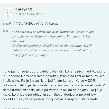
Karaya 52
::
20. feb 2014, 12:00
vostok_1
je
20. feb 2014 ob 11:36
izjavil
:
Korelacija med socialističnim demokratizmom (commie mafia)
in nazadovanjem države je neizpodbitna. Pravzaprav je kar
odvisnost.
Vsi elementi prejšnjega obdobja so temeljno škodljivi. Da jih
ljudje prostovoljno postavijo na oblast je kratkomalo odraz
resnega patološkega stanja.
To je jasno, se je dobro videlo v Nemčiji, ko je razlika med Vzhodno
in Zahodno Nemčijo v dveh desetletij zrasla na razliko med Poljsko
in Ukrajino. Pa je šlo za "iste ljudi", isto kulturo. Ko so v DDR
odpravili inštitucije demokratičnega socializma, so pa začeli rasti. Z
demokratičnimi socialisti je pa vedno tako, da so prijazni, ko jih je
malo, ko pridejo na oblast in se njihova ideologija ne prelije v
obljubljeni raj, začenjo tepst po ljudstvu. Ukrajina & Venezuela.
Zgodovina sprememb…