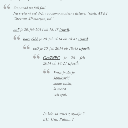
Za narod pa fail fail.
Na svetu ni več držav so samo moderne države, "shell, AT&T,
Chevron, JP morgan, itd "
oo7
je
20. feb 2014 ob 18:48
izjavil
:
barny988
je
20. feb 2014 ob 18:45
izjavil
:
oo7
je
20. feb 2014 ob 18:43
izjavil
:
GenZNPC
je
20. feb
2014 ob 18:27
izjavil
:
Fora je da je
Janukovič
samo lutka,
ki mora
vztrajat.
In kdo so strici z ozadja ?
EU, Usa, Putin...?