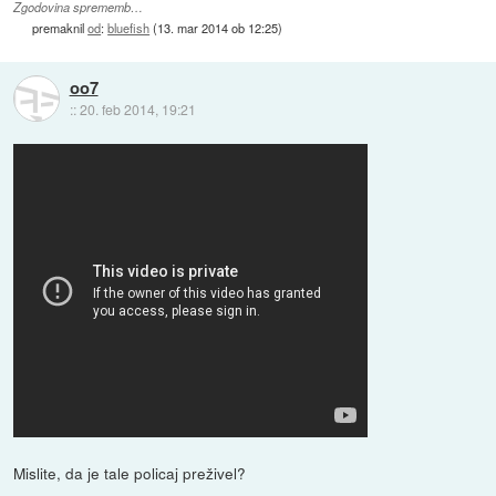
Zgodovina sprememb…
premaknil
od
:
bluefish
(
13. mar 2014 ob 12:25
)
oo7
::
20. feb 2014, 19:21
Mislite, da je tale policaj preživel?