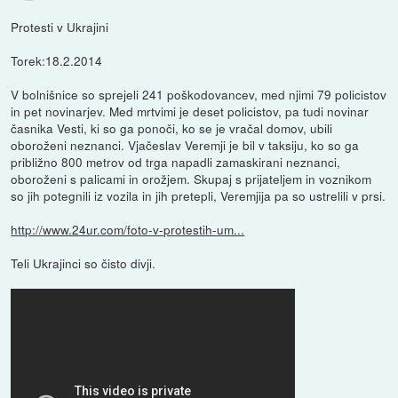
Protesti v Ukrajini
Torek:18.2.2014
V bolnišnice so sprejeli 241 poškodovancev, med njimi 79 policistov
in pet novinarjev. Med mrtvimi je deset policistov, pa tudi novinar
časnika Vesti, ki so ga ponoči, ko se je vračal domov, ubili
oboroženi neznanci. Vjačeslav Veremji je bil v taksiju, ko so ga
približno 800 metrov od trga napadli zamaskirani neznanci,
oboroženi s palicami in orožjem. Skupaj s prijateljem in voznikom
so jih potegnili iz vozila in jih pretepli, Veremjija pa so ustrelili v prsi.
http://www.24ur.com/foto-v-protestih-um...
Teli Ukrajinci so čisto divji.