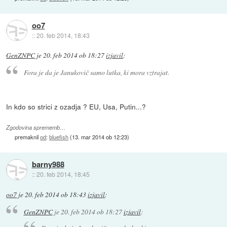
oo7
::
20. feb 2014, 18:43
GenZNPC
je
20. feb 2014 ob 18:27
izjavil
:
Fora je da je Janukovič samo lutka, ki mora vztrajat.
In kdo so strici z ozadja ? EU, Usa, Putin...?
Zgodovina sprememb…
premaknil
od
:
bluefish
(
13. mar 2014 ob 12:23
)
barny988
::
20. feb 2014, 18:45
oo7
je
20. feb 2014 ob 18:43
izjavil
:
GenZNPC
je
20. feb 2014 ob 18:27
izjavil
: