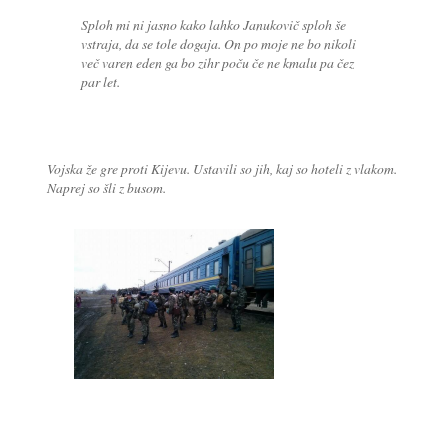
Sploh mi ni jasno kako lahko Janukovič sploh še
vstraja, da se tole dogaja. On po moje ne bo nikoli
več varen eden ga bo zihr poču če ne kmalu pa čez
par let.
Vojska že gre proti Kijevu. Ustavili so jih, kaj so hoteli z vlakom.
Naprej so šli z busom.