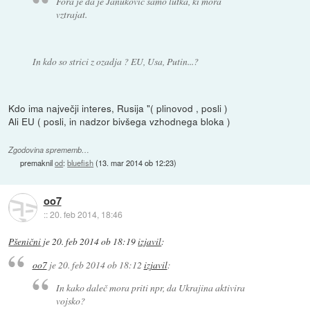
Fora je da je Janukovič samo lutka, ki mora
vztrajat.
In kdo so strici z ozadja ? EU, Usa, Putin...?
Kdo ima največji interes, Rusija "( plinovod , posli )
Ali EU ( posli, in nadzor bivšega vzhodnega bloka )
Zgodovina sprememb…
premaknil
od
:
bluefish
(
13. mar 2014 ob 12:23
)
oo7
::
20. feb 2014, 18:46
Pšenični
je
20. feb 2014 ob 18:19
izjavil
:
oo7
je
20. feb 2014 ob 18:12
izjavil
:
In kako daleč mora priti npr, da Ukrajina aktivira
vojsko?