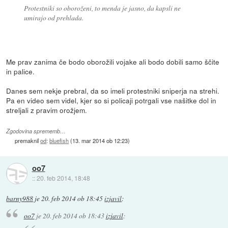
Protestniki so oboroženi, to menda je jasno, da kapsli ne
umirajo od prehlada.
Me prav zanima če bodo oborožili vojake ali bodo dobili samo ščite
in palice.
Danes sem nekje prebral, da so imeli protestniki sniperja na strehi.
Pa en video sem videl, kjer so si policaji potrgali vse našitke dol in
streljali z pravim orožjem.
Zgodovina sprememb…
premaknil
od
:
bluefish
(
13. mar 2014 ob 12:23
)
oo7
::
20. feb 2014, 18:48
barny988
je
20. feb 2014 ob 18:45
izjavil
:
oo7
je
20. feb 2014 ob 18:43
izjavil
: