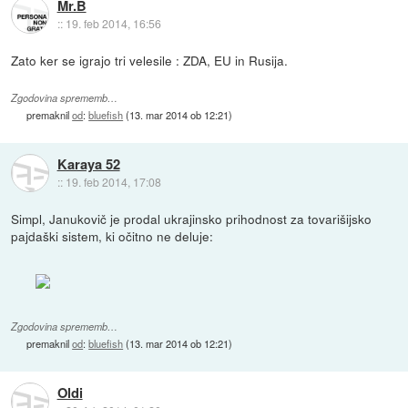
Mr.B
::
19. feb 2014, 16:56
Zato ker se igrajo tri velesile : ZDA, EU in Rusija.
Zgodovina sprememb…
premaknil
od
:
bluefish
(
13. mar 2014 ob 12:21
)
Karaya 52
::
19. feb 2014, 17:08
Simpl, Janukovič je prodal ukrajinsko prihodnost za tovarišijsko
pajdaški sistem, ki očitno ne deluje:
Zgodovina sprememb…
premaknil
od
:
bluefish
(
13. mar 2014 ob 12:21
)
Oldi