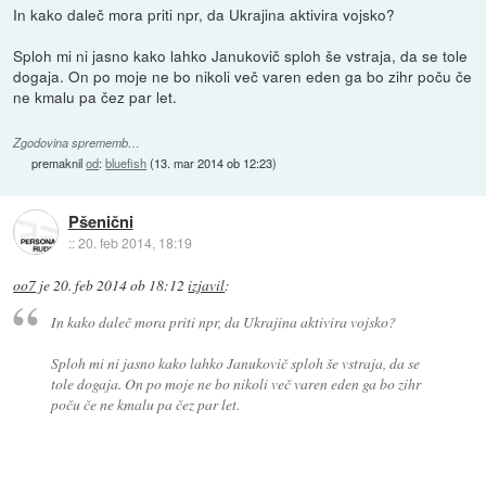
In kako daleč mora priti npr, da Ukrajina aktivira vojsko?
Sploh mi ni jasno kako lahko Janukovič sploh še vstraja, da se tole
dogaja. On po moje ne bo nikoli več varen eden ga bo zihr poču če
ne kmalu pa čez par let.
Zgodovina sprememb…
premaknil
od
:
bluefish
(
13. mar 2014 ob 12:23
)
Pšenični
::
20. feb 2014, 18:19
oo7
je
20. feb 2014 ob 18:12
izjavil
:
In kako daleč mora priti npr, da Ukrajina aktivira vojsko?
Sploh mi ni jasno kako lahko Janukovič sploh še vstraja, da se
tole dogaja. On po moje ne bo nikoli več varen eden ga bo zihr
poču če ne kmalu pa čez par let.