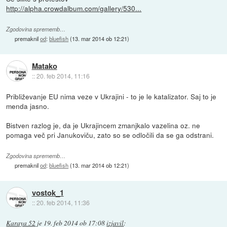
http://alpha.crowdalbum.com/gallery/530...
Zgodovina sprememb…
premaknil
od
:
bluefish
(
13. mar 2014 ob 12:21
)
Matako
::
20. feb 2014, 11:16
Približevanje EU nima veze v Ukrajini - to je le katalizator. Saj to je
menda jasno.
Bistven razlog je, da je Ukrajincem zmanjkalo vazelina oz. ne
pomaga več pri Janukoviču, zato so se odločili da se ga odstrani.
Zgodovina sprememb…
premaknil
od
:
bluefish
(
13. mar 2014 ob 12:21
)
vostok_1
::
20. feb 2014, 11:36
Karaya 52
je
19. feb 2014 ob 17:08
izjavil
: