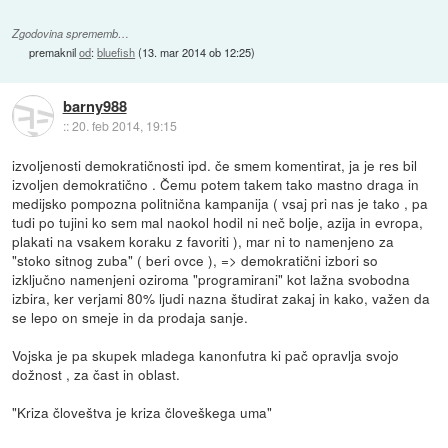
Zgodovina sprememb…
premaknil
od
:
bluefish
(
13. mar 2014 ob 12:25
)
barny988
::
20. feb 2014, 19:15
izvoljenosti demokratičnosti ipd. če smem komentirat, ja je res bil
izvoljen demokratično . Čemu potem takem tako mastno draga in
medijsko pompozna politnična kampanija ( vsaj pri nas je tako , pa
tudi po tujini ko sem mal naokol hodil ni neč bolje, azija in evropa,
plakati na vsakem koraku z favoriti ), mar ni to namenjeno za
"stoko sitnog zuba" ( beri ovce ), => demokratični izbori so
izključno namenjeni oziroma "programirani" kot lažna svobodna
izbira, ker verjami 80% ljudi nazna študirat zakaj in kako, važen da
se lepo on smeje in da prodaja sanje.
Vojska je pa skupek mladega kanonfutra ki pač opravlja svojo
dožnost , za čast in oblast.
"Kriza človeštva je kriza človeškega uma"