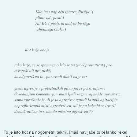
Kdo ima največji interes, Rusija "(
plinovod , posli )
Ali EU ( posli, in nadzor bivšega
vzhodnega bloka )
Kot kaže oboji.
tako kaže, če se spomnemo kdo je pa začel protestirat ( pro
evropski ali pro ruski)
ko odgovriš na to , ponavadi dobiš odgovor
glede agresije v protestniških gibanjih se pa strinjam z
dosedanjimi komentarji, v masi ljudi se zmeraj najde agresivec,
samo vprašanje je ali je ta agresivec zaradi lastnih agitacij in
neprefiltriranih misli agresivsiven, ali je pa kako bi se izrazil
demokratično in svobodo miselno agresiven ??
To je isto kot na nogometni tekmi. Imaš navijače to bi lahko rekel