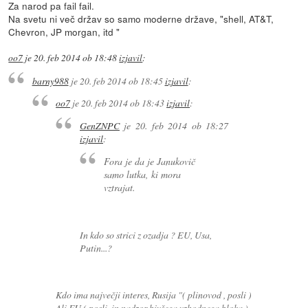
Za narod pa fail fail.
Na svetu ni več držav so samo moderne države, "shell, AT&T,
Chevron, JP morgan, itd "
oo7
je
20. feb 2014 ob 18:48
izjavil
:
barny988
je
20. feb 2014 ob 18:45
izjavil
:
oo7
je
20. feb 2014 ob 18:43
izjavil
:
GenZNPC
je
20. feb 2014 ob 18:27
izjavil
:
Fora je da je Janukovič
samo lutka, ki mora
vztrajat.
In kdo so strici z ozadja ? EU, Usa,
Putin...?
Kdo ima največji interes, Rusija "( plinovod , posli )
Ali EU ( posli, in nadzor bivšega vzhodnega bloka )