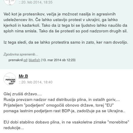
::
20. feb 2014, 18:35
Več kot je protesnikov, večja je možnost nasilja in agresivnih
udeležencev itn. Če lahko ustavijo protest v ukrajini, ga lahko
kjerkoli in kadarkoli. Tako da iz tega bi se ljudstvo lahko naučilo da
sploh nima smisla. Tako da še protesti so pod nadzorom drugih sil.
Iz tega sledi, da se lahko protestira samo in zato, ker nam dovolijo.
Zgodovina sprememb…
premaknil
od
:
bluefish
(
13. mar 2014 ob 12:23
)
Mr.B
::
20. feb 2014, 18:40
Glej zrušiš državo....
Rusija prevzam nadzor nad distribucijo plina, in ostalih goriv,...
Prijateljem "podjetjem" omogočiš obnovo države, torej "EU"
pomaga lastnim podjetjem rast BDP-ja, zadolžuje pa se Ukrajina..
EU dobi stabilno dobavo plina, in ne vsakoletne zimske "morebitne"
redukcije...