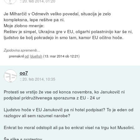
::
20. feb 2014, 01:20
Je Milharčič v Odmevih veliko povedal, situacija je zelo
kompleksna, lepe rešitve pa ni.
Moje zlobno mnenje:
Reštev je simpel, Ukrajina gre v EU, oligarhi polastninijo kar še ni,
ljudstvo še bolj pokradejo in smo tam, kamor EU očitno hoče.
Zgodovina sprememb…
premaknil
od
:
bluefish
(
13. mar 2014 ob 12:21
)
oo7
::
20. feb 2014, 10:35
Protesti se vrstijo že vse od konca novembra, ko Janukovič ni
podpisal pridružitvenega sporazuma z EU - 24 ur
Ljudstvo hoče v EU Janukovič pa ni hotel podpisat? To je eden od
razlogov ali sem razumel narobe?
Enkrat bo moral odstopit ali pa bo enkrat visel na trgu kot Musolini.
Še slike s protestov