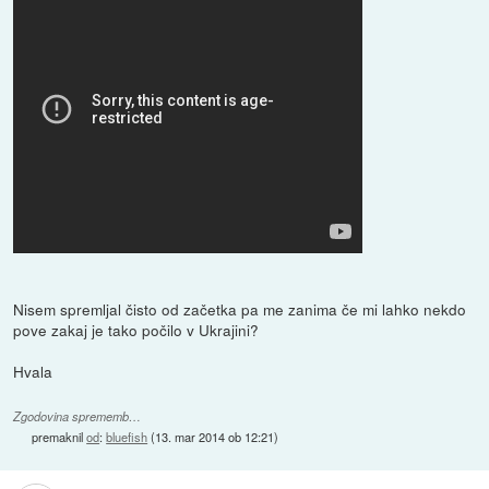
Nisem spremljal čisto od začetka pa me zanima če mi lahko nekdo
pove zakaj je tako počilo v Ukrajini?
Hvala
Zgodovina sprememb…
premaknil
od
:
bluefish
(
13. mar 2014 ob 12:21
)