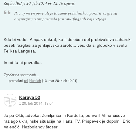
ZaphodBB
je
20. feb 2014 ob 12:16
izjavil
:
Pa naj mi en pove ali je to samo pobalinsko uporništvo, gre za
organizirano propagando (astroturfing) ali kaj tretjega.
Kdo bi vedel. Ampak enkrat, ko ti določen del prebivalstva saharski
pesek razglasi za jenkijevsko zaroto... veš, da si globoko v svetu
Feliksa Langusa.
In od tu ni povratka.
Zgodovina sprememb…
premaknil
od
:
bluefish
(
13. mar 2014 ob 12:21
)
Karaya 52
::
20. feb 2014, 13:04
Je pa Oldi, advokat Zemljariča in Kordeža, pohvalil Milharčičevo
razlago ukrajinske situacije na Hanzi TV. Prispevek je dopolnil Erik
Valenčič, Hezbolahov štoser.