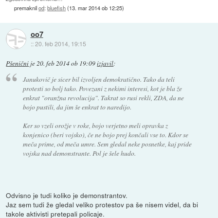
premaknil
od
:
bluefish
(
13. mar 2014 ob 12:25
)
oo7
::
20. feb 2014, 19:15
Pšenični
je
20. feb 2014 ob 19:09
izjavil
:
Janukovič je sicer bil izvoljen demokratično. Tako da teli
protesti so bolj tako. Povezani z nekimi interesi, kot je bla že
enkrat "oranžna revolucija". Takrat so rusi rekli, ZDA, da ne
bojo pustili, da jim še enkrat to naredijo.
Ker so vzeli orožje v roke, bojo verjetno meli opravka z
konjenico (beri vojsko), če ne bojo prej končali vse to. Kdor se
meča prime, od meča umre. Sem gledal neke posnetke, kaj pride
vojska nad demonstrante. Pol je šele hudo.
Odvisno je tudi koliko je demonstrantov.
Jaz sem tudi že gledal veliko protestov pa še nisem videl, da bi
takole aktivisti pretepali policaje.