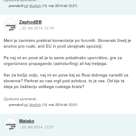
premaknil
od
:
bluefish
(
13. mar 2014 ob 12:21
)
ZaphodBB
::
20. feb 2014, 12:16
Meni je zanimivo prebirat komentarje po forumih. Slovenski živelj je
enotno pro-ruski, anti EU in proti ukrajinski opoziciji.
Pa naj mi en pove ali je to samo pobalinsko uporništvo, gre za
organizirano propagando (astroturfing) ali kaj tretjega.
Ker za božjo voljo, naj mi en pove kaj so Rusi dobrega naredili za
slovence? Parkrat so nas vrgli pod avtobus, to je vse. Od kje ta
ideja po čaščenju velikega ruskega brata?
Zgodovina sprememb…
premaknil
od
:
bluefish
(
13. mar 2014 ob 12:21
)
Matako
::
20. feb 2014, 12:57