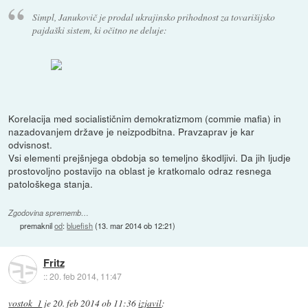
Simpl, Janukovič je prodal ukrajinsko prihodnost za tovarišijsko
pajdaški sistem, ki očitno ne deluje:
Korelacija med socialističnim demokratizmom (commie mafia) in
nazadovanjem države je neizpodbitna. Pravzaprav je kar
odvisnost.
Vsi elementi prejšnjega obdobja so temeljno škodljivi. Da jih ljudje
prostovoljno postavijo na oblast je kratkomalo odraz resnega
patološkega stanja.
Zgodovina sprememb…
premaknil
od
:
bluefish
(
13. mar 2014 ob 12:21
)
Fritz
::
20. feb 2014, 11:47
vostok_1
je
20. feb 2014 ob 11:36
izjavil
: