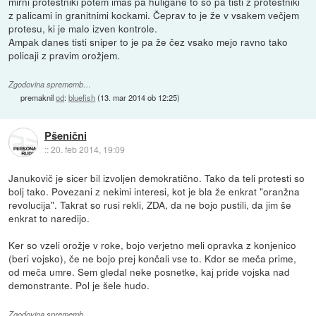
mirni protestniki potem imaš pa huligane to so pa tisti z protestniki
z palicami in granitnimi kockami. Čeprav to je že v vsakem večjem
protesu, ki je malo izven kontrole.
Ampak danes tisti sniper to je pa že čez vsako mejo ravno tako
policaji z pravim orožjem.
Zgodovina sprememb…
premaknil
od
:
bluefish
(
13. mar 2014 ob 12:25
)
Pšenični
::
20. feb 2014, 19:09
Janukovič je sicer bil izvoljen demokratično. Tako da teli protesti so
bolj tako. Povezani z nekimi interesi, kot je bla že enkrat "oranžna
revolucija". Takrat so rusi rekli, ZDA, da ne bojo pustili, da jim še
enkrat to naredijo.
Ker so vzeli orožje v roke, bojo verjetno meli opravka z konjenico
(beri vojsko), če ne bojo prej končali vse to. Kdor se meča prime,
od meča umre. Sem gledal neke posnetke, kaj pride vojska nad
demonstrante. Pol je šele hudo.
Zgodovina sprememb…