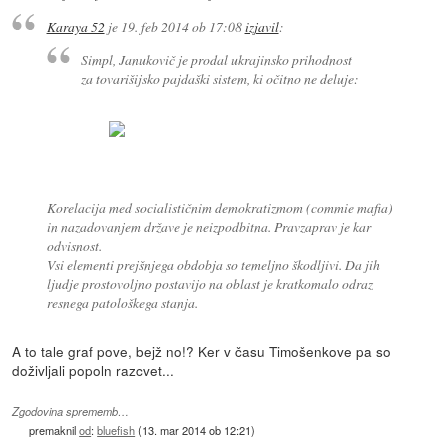
Karaya 52
je
19. feb 2014 ob 17:08
izjavil
:
Simpl, Janukovič je prodal ukrajinsko prihodnost
za tovarišijsko pajdaški sistem, ki očitno ne deluje:
Korelacija med socialističnim demokratizmom (commie mafia)
in nazadovanjem države je neizpodbitna. Pravzaprav je kar
odvisnost.
Vsi elementi prejšnjega obdobja so temeljno škodljivi. Da jih
ljudje prostovoljno postavijo na oblast je kratkomalo odraz
resnega patološkega stanja.
A to tale graf pove, bejž no!? Ker v času Timošenkove pa so
doživljali popoln razcvet...
Zgodovina sprememb…
premaknil
od
:
bluefish
(
13. mar 2014 ob 12:21
)