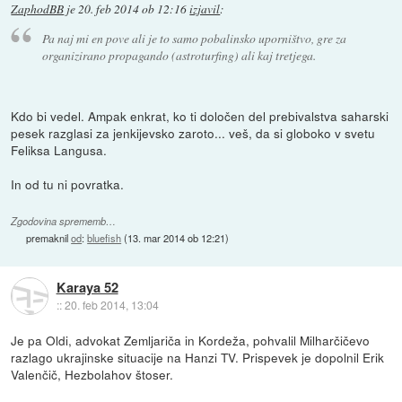
ZaphodBB
je
20. feb 2014 ob 12:16
izjavil
:
Pa naj mi en pove ali je to samo pobalinsko uporništvo, gre za
organizirano propagando (astroturfing) ali kaj tretjega.
Kdo bi vedel. Ampak enkrat, ko ti določen del prebivalstva saharski
pesek razglasi za jenkijevsko zaroto... veš, da si globoko v svetu
Feliksa Langusa.
In od tu ni povratka.
Zgodovina sprememb…
premaknil
od
:
bluefish
(
13. mar 2014 ob 12:21
)
Karaya 52
::
20. feb 2014, 13:04
Je pa Oldi, advokat Zemljariča in Kordeža, pohvalil Milharčičevo
razlago ukrajinske situacije na Hanzi TV. Prispevek je dopolnil Erik
Valenčič, Hezbolahov štoser.