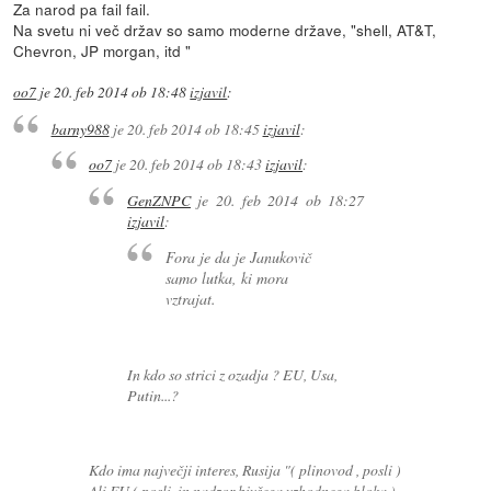
Za narod pa fail fail.
Na svetu ni več držav so samo moderne države, "shell, AT&T,
Chevron, JP morgan, itd "
oo7
je
20. feb 2014 ob 18:48
izjavil
:
barny988
je
20. feb 2014 ob 18:45
izjavil
:
oo7
je
20. feb 2014 ob 18:43
izjavil
:
GenZNPC
je
20. feb 2014 ob 18:27
izjavil
:
Fora je da je Janukovič
samo lutka, ki mora
vztrajat.
In kdo so strici z ozadja ? EU, Usa,
Putin...?
Kdo ima največji interes, Rusija "( plinovod , posli )
Ali EU ( posli, in nadzor bivšega vzhodnega bloka )