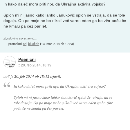
In kako daleč mora priti npr, da Ukrajina aktivira vojsko?
Sploh mi ni jasno kako lahko Janukovič sploh še vstraja, da se tole
dogaja. On po moje ne bo nikoli več varen eden ga bo zihr poču če
ne kmalu pa čez par let.
Zgodovina sprememb…
premaknil
od
:
bluefish
(
13. mar 2014 ob 12:23
)
Pšenični
::
20. feb 2014, 18:19
oo7
je
20. feb 2014 ob 18:12
izjavil
:
In kako daleč mora priti npr, da Ukrajina aktivira vojsko?
Sploh mi ni jasno kako lahko Janukovič sploh še vstraja, da se
tole dogaja. On po moje ne bo nikoli več varen eden ga bo zihr
poču če ne kmalu pa čez par let.