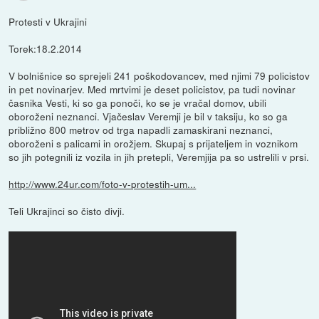
Protesti v Ukrajini
Torek:18.2.2014
V bolnišnice so sprejeli 241 poškodovancev, med njimi 79 policistov
in pet novinarjev. Med mrtvimi je deset policistov, pa tudi novinar
časnika Vesti, ki so ga ponoči, ko se je vračal domov, ubili
oboroženi neznanci. Vjačeslav Veremji je bil v taksiju, ko so ga
približno 800 metrov od trga napadli zamaskirani neznanci,
oboroženi s palicami in orožjem. Skupaj s prijateljem in voznikom
so jih potegnili iz vozila in jih pretepli, Veremjija pa so ustrelili v prsi.
http://www.24ur.com/foto-v-protestih-um...
Teli Ukrajinci so čisto divji.