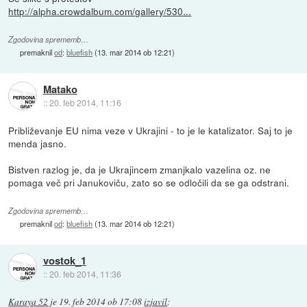
http://alpha.crowdalbum.com/gallery/530...
Zgodovina sprememb…
premaknil
od
:
bluefish
(
13. mar 2014 ob 12:21
)
Matako
::
20. feb 2014, 11:16
Približevanje EU nima veze v Ukrajini - to je le katalizator. Saj to je
menda jasno.
Bistven razlog je, da je Ukrajincem zmanjkalo vazelina oz. ne
pomaga več pri Janukoviču, zato so se odločili da se ga odstrani.
Zgodovina sprememb…
premaknil
od
:
bluefish
(
13. mar 2014 ob 12:21
)
vostok_1
::
20. feb 2014, 11:36
Karaya 52
je
19. feb 2014 ob 17:08
izjavil
: