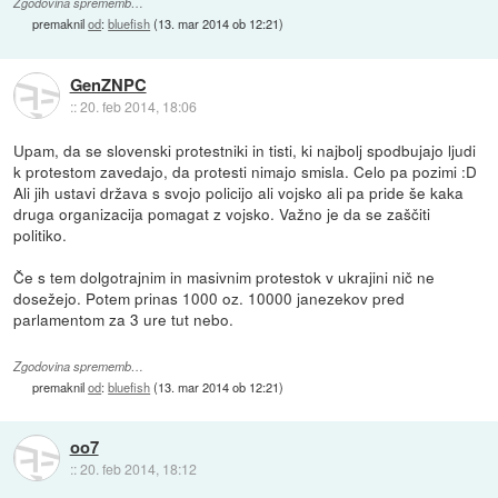
Zgodovina sprememb…
premaknil
od
:
bluefish
(
13. mar 2014 ob 12:21
)
GenZNPC
::
20. feb 2014, 18:06
Upam, da se slovenski protestniki in tisti, ki najbolj spodbujajo ljudi
k protestom zavedajo, da protesti nimajo smisla. Celo pa pozimi :D
Ali jih ustavi država s svojo policijo ali vojsko ali pa pride še kaka
druga organizacija pomagat z vojsko. Važno je da se zaščiti
politiko.
Če s tem dolgotrajnim in masivnim protestok v ukrajini nič ne
dosežejo. Potem prinas 1000 oz. 10000 janezekov pred
parlamentom za 3 ure tut nebo.
Zgodovina sprememb…
premaknil
od
:
bluefish
(
13. mar 2014 ob 12:21
)
oo7
::
20. feb 2014, 18:12