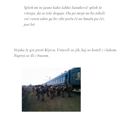
Sploh mi ni jasno kako lahko Janukovič sploh še
vstraja, da se tole dogaja. On po moje ne bo nikoli
več varen eden ga bo zihr poču če ne kmalu pa čez
par let.
Vojska že gre proti Kijevu. Ustavili so jih, kaj so hoteli z vlakom.
Naprej so šli z busom.