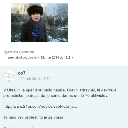
Zgodovina sprememb…
premaknil
od
:
bluefish
(
13. mar 2014 ob 12:21
)
oo7
::
20. feb 2014, 17:52
V Ukrajini je spet izbruhnilo nasilje. Glavni zdravnik, ki oskrbuje
protestnike, je dejal, da je samo danes umrlo 70 aktivistov.
http://www.24ur.com/novice/svet/foto-ja...
To niso več protesti to je že vojna.