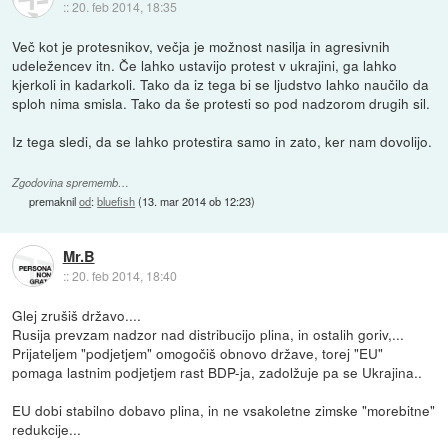
::
20. feb 2014, 18:35
Več kot je protesnikov, večja je možnost nasilja in agresivnih
udeležencev itn. Če lahko ustavijo protest v ukrajini, ga lahko
kjerkoli in kadarkoli. Tako da iz tega bi se ljudstvo lahko naučilo da
sploh nima smisla. Tako da še protesti so pod nadzorom drugih sil.
Iz tega sledi, da se lahko protestira samo in zato, ker nam dovolijo.
Zgodovina sprememb…
premaknil
od
:
bluefish
(
13. mar 2014 ob 12:23
)
Mr.B
::
20. feb 2014, 18:40
Glej zrušiš državo....
Rusija prevzam nadzor nad distribucijo plina, in ostalih goriv,...
Prijateljem "podjetjem" omogočiš obnovo države, torej "EU"
pomaga lastnim podjetjem rast BDP-ja, zadolžuje pa se Ukrajina..
EU dobi stabilno dobavo plina, in ne vsakoletne zimske "morebitne"
redukcije...