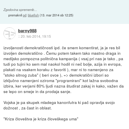
Zgodovina sprememb…
premaknil
od
:
bluefish
(
13. mar 2014 ob 12:25
)
barny988
::
20. feb 2014, 19:15
izvoljenosti demokratičnosti ipd. če smem komentirat, ja je res bil
izvoljen demokratično . Čemu potem takem tako mastno draga in
medijsko pompozna politnična kampanija ( vsaj pri nas je tako , pa
tudi po tujini ko sem mal naokol hodil ni neč bolje, azija in evropa,
plakati na vsakem koraku z favoriti ), mar ni to namenjeno za
"stoko sitnog zuba" ( beri ovce ), => demokratični izbori so
izključno namenjeni oziroma "programirani" kot lažna svobodna
izbira, ker verjami 80% ljudi nazna študirat zakaj in kako, važen da
se lepo on smeje in da prodaja sanje.
Vojska je pa skupek mladega kanonfutra ki pač opravlja svojo
dožnost , za čast in oblast.
"Kriza človeštva je kriza človeškega uma"