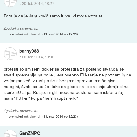
::
20. feb 2014, 18:27
Fora je da je Janukovič samo lutka, ki mora vztrajat.
Zgodovina sprememb…
premaknil
od
:
bluefish
(
13. mar 2014 ob 12:23
)
barny988
::
20. feb 2014, 18:32
protesti so smiselni dokler se protestira za pošteno stvar,da se
stvari spremenijo na bolje , jest osebno EU-sanje ne poznam in ne
verjamem več, z rusi pa še nisem mel opravka, me še niso
nateglni, švabi so pa že, tako da glede na to da majo ukrajinci na
izbiro EU al pa Rusijo, ni glih nobena poštena, sam iskreno raj
mam "PUT-in" ko pa "herr haupt merkl"
Zgodovina sprememb…
premaknil
od
:
bluefish
(
13. mar 2014 ob 12:23
)
GenZNPC