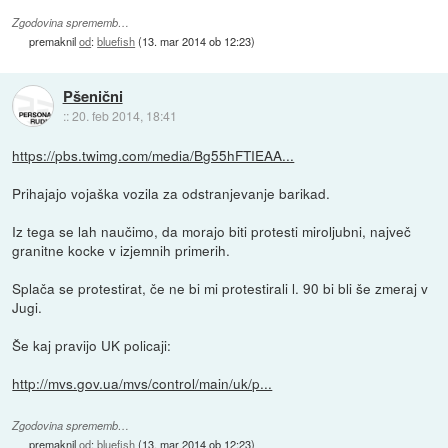
Zgodovina sprememb…
premaknil
od
:
bluefish
(
13. mar 2014 ob 12:23
)
Pšenični
::
20. feb 2014, 18:41
https://pbs.twimg.com/media/Bg55hFTIEAA...
Prihajajo vojaška vozila za odstranjevanje barikad.
Iz tega se lah naučimo, da morajo biti protesti miroljubni, največ
granitne kocke v izjemnih primerih.
Splača se protestirat, če ne bi mi protestirali l. 90 bi bli še zmeraj v
Jugi.
Še kaj pravijo UK policaji:
http://mvs.gov.ua/mvs/control/main/uk/p...
Zgodovina sprememb…
premaknil
od
:
bluefish
(
13. mar 2014 ob 12:23
)