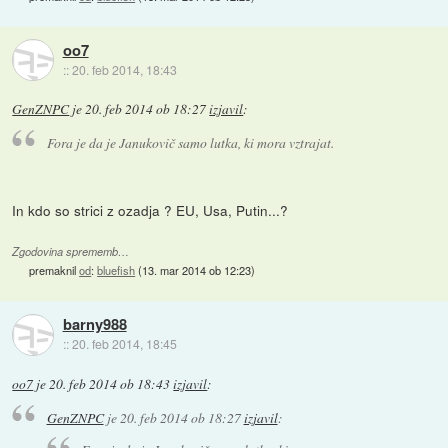
oo7
::
20. feb 2014, 18:43
GenZNPC
je
20. feb 2014 ob 18:27
izjavil
:
Fora je da je Janukovič samo lutka, ki mora vztrajat.
In kdo so strici z ozadja ? EU, Usa, Putin...?
Zgodovina sprememb…
premaknil
od
:
bluefish
(
13. mar 2014 ob 12:23
)
barny988
::
20. feb 2014, 18:45
oo7
je
20. feb 2014 ob 18:43
izjavil
:
GenZNPC
je
20. feb 2014 ob 18:27
izjavil
: