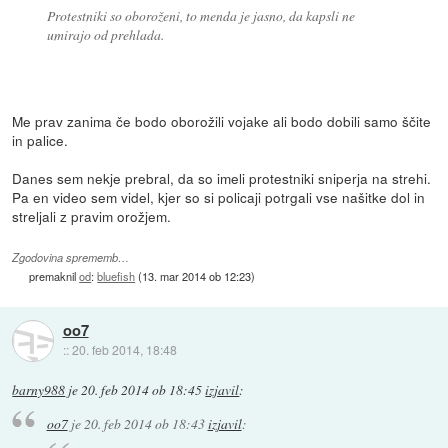
Protestniki so oboroženi, to menda je jasno, da kapsli ne
umirajo od prehlada.
Me prav zanima če bodo oborožili vojake ali bodo dobili samo ščite
in palice.
Danes sem nekje prebral, da so imeli protestniki sniperja na strehi.
Pa en video sem videl, kjer so si policaji potrgali vse našitke dol in
streljali z pravim orožjem.
Zgodovina sprememb…
premaknil
od
:
bluefish
(
13. mar 2014 ob 12:23
)
oo7
::
20. feb 2014, 18:48
barny988
je
20. feb 2014 ob 18:45
izjavil
:
oo7
je
20. feb 2014 ob 18:43
izjavil
: