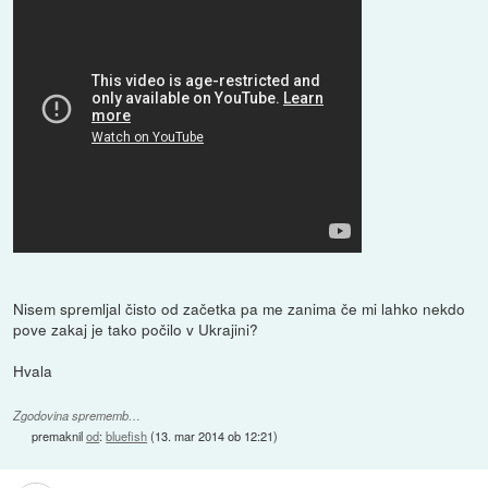
Nisem spremljal čisto od začetka pa me zanima če mi lahko nekdo
pove zakaj je tako počilo v Ukrajini?
Hvala
Zgodovina sprememb…
premaknil
od
:
bluefish
(
13. mar 2014 ob 12:21
)