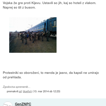
Vojska že gre proti Kijevu. Ustavili so jih, kaj so hoteli z vlakom.
Naprej so šli z busom.
Protestniki so oboroženi, to menda je jasno, da kapsli ne umirajo
od prehlada.
Zgodovina sprememb…
premaknil
od
:
bluefish
(
13. mar 2014 ob 12:23
)
GenZNPC