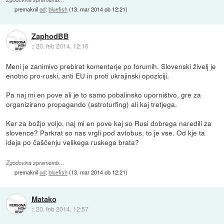
premaknil
od
:
bluefish
(
13. mar 2014 ob 12:21
)
ZaphodBB
::
20. feb 2014, 12:16
Meni je zanimivo prebirat komentarje po forumih. Slovenski živelj je
enotno pro-ruski, anti EU in proti ukrajinski opoziciji.
Pa naj mi en pove ali je to samo pobalinsko uporništvo, gre za
organizirano propagando (astroturfing) ali kaj tretjega.
Ker za božjo voljo, naj mi en pove kaj so Rusi dobrega naredili za
slovence? Parkrat so nas vrgli pod avtobus, to je vse. Od kje ta
ideja po čaščenju velikega ruskega brata?
Zgodovina sprememb…
premaknil
od
:
bluefish
(
13. mar 2014 ob 12:21
)
Matako
::
20. feb 2014, 12:57