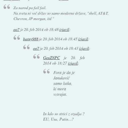
Za narod pa fail fail.
Na svetu ni več držav so samo moderne države, "shell, AT&T,
Chevron, JP morgan, itd "
oo7
je
20. feb 2014 ob 18:48
izjavil
:
barny988
je
20. feb 2014 ob 18:45
izjavil
:
oo7
je
20. feb 2014 ob 18:43
izjavil
:
GenZNPC
je
20. feb
2014 ob 18:27
izjavil
:
Fora je da je
Janukovič
samo lutka,
ki mora
vztrajat.
In kdo so strici z ozadja ?
EU, Usa, Putin...?