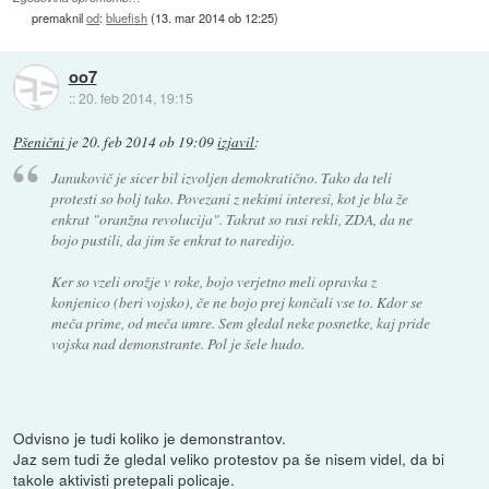
premaknil
od
:
bluefish
(
13. mar 2014 ob 12:25
)
oo7
::
20. feb 2014, 19:15
Pšenični
je
20. feb 2014 ob 19:09
izjavil
:
Janukovič je sicer bil izvoljen demokratično. Tako da teli
protesti so bolj tako. Povezani z nekimi interesi, kot je bla že
enkrat "oranžna revolucija". Takrat so rusi rekli, ZDA, da ne
bojo pustili, da jim še enkrat to naredijo.
Ker so vzeli orožje v roke, bojo verjetno meli opravka z
konjenico (beri vojsko), če ne bojo prej končali vse to. Kdor se
meča prime, od meča umre. Sem gledal neke posnetke, kaj pride
vojska nad demonstrante. Pol je šele hudo.
Odvisno je tudi koliko je demonstrantov.
Jaz sem tudi že gledal veliko protestov pa še nisem videl, da bi
takole aktivisti pretepali policaje.