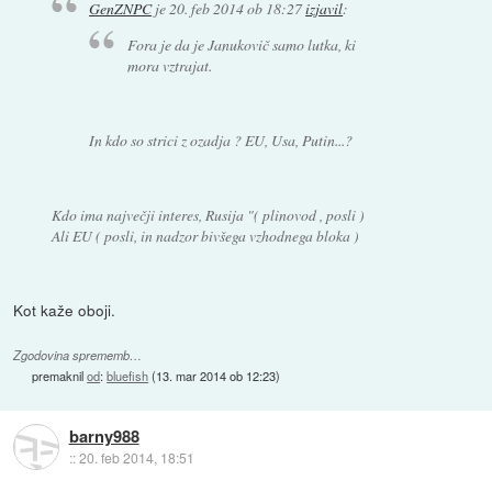
GenZNPC
je
20. feb 2014 ob 18:27
izjavil
:
Fora je da je Janukovič samo lutka, ki
mora vztrajat.
In kdo so strici z ozadja ? EU, Usa, Putin...?
Kdo ima največji interes, Rusija "( plinovod , posli )
Ali EU ( posli, in nadzor bivšega vzhodnega bloka )
Kot kaže oboji.
Zgodovina sprememb…
premaknil
od
:
bluefish
(
13. mar 2014 ob 12:23
)
barny988
::
20. feb 2014, 18:51