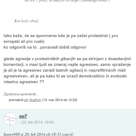
Kot kaže oboji.
tako kaže, če se spomnemo kdo je pa začel protestirat ( pro
evropski ali pro ruski)
ko odgovriš na to , ponavadi dobiš odgovor
glede agresije v protestniških gibanjih se pa strinjam z dosedanjimi
komentarji, v masi ljudi se zmeraj najde agresivec, samo vprašanje
je ali je ta agresivec zaradi lastnih agitacij in neprefiltriranih misli
agresivsiven, ali je pa kako bi se izrazil demokratično in svobodo
miselno agresiven ??
Zgodovina sprememb…
premaknil
od
:
bluefish
(
13. mar 2014 ob 12:23
)
oo7
::
20. feb 2014, 19:04
barny988
je
20. feb 2014 ob 18:51
izjavil
: