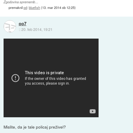
Zgodovina sprememb…
premaknil
od
:
bluefish
(
13. mar 2014 ob 12:25
)
oo7
::
20. feb 2014, 19:21
Mislite, da je tale policaj preživel?