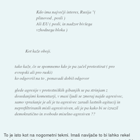
Kdo ima največji interes, Rusija "(
plinovod , posli )
Ali EU ( posli, in nadzor bivšega
vzhodnega bloka )
Kot kaže oboji.
tako kaže, če se spomnemo kdo je pa začel protestirat ( pro
evropski ali pro ruski)
ko odgovriš na to , ponavadi dobiš odgovor
glede agresije v protestniških gibanjih se pa strinjam z
dosedanjimi komentarji, v masi ljudi se zmeraj najde agresivec,
samo vprašanje je ali je ta agresivec zaradi lastnih agitacij in
neprefiltriranih misli agresivsiven, ali je pa kako bi se izrazil
demokratično in svobodo miselno agresiven ??
To je isto kot na nogometni tekmi. Imaš navijače to bi lahko rekel