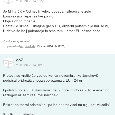
::
20. feb 2014, 01:20
Je Milharčič v Odmevih veliko povedal, situacija je zelo
kompleksna, lepe rešitve pa ni.
Moje zlobno mnenje:
Reštev je simpel, Ukrajina gre v EU, oligarhi polastninijo kar še ni,
ljudstvo še bolj pokradejo in smo tam, kamor EU očitno hoče.
Zgodovina sprememb…
premaknil
od
:
bluefish
(
13. mar 2014 ob 12:21
)
oo7
::
20. feb 2014, 10:35
Protesti se vrstijo že vse od konca novembra, ko Janukovič ni
podpisal pridružitvenega sporazuma z EU - 24 ur
Ljudstvo hoče v EU Janukovič pa ni hotel podpisat? To je eden od
razlogov ali sem razumel narobe?
Enkrat bo moral odstopit ali pa bo enkrat visel na trgu kot Musolini.
Še slike s protestov