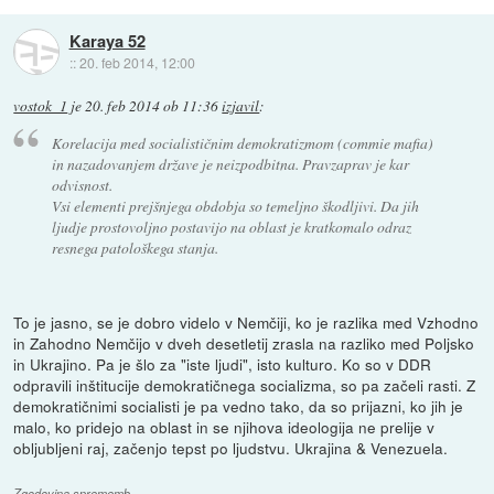
Karaya 52
::
20. feb 2014, 12:00
vostok_1
je
20. feb 2014 ob 11:36
izjavil
:
Korelacija med socialističnim demokratizmom (commie mafia)
in nazadovanjem države je neizpodbitna. Pravzaprav je kar
odvisnost.
Vsi elementi prejšnjega obdobja so temeljno škodljivi. Da jih
ljudje prostovoljno postavijo na oblast je kratkomalo odraz
resnega patološkega stanja.
To je jasno, se je dobro videlo v Nemčiji, ko je razlika med Vzhodno
in Zahodno Nemčijo v dveh desetletij zrasla na razliko med Poljsko
in Ukrajino. Pa je šlo za "iste ljudi", isto kulturo. Ko so v DDR
odpravili inštitucije demokratičnega socializma, so pa začeli rasti. Z
demokratičnimi socialisti je pa vedno tako, da so prijazni, ko jih je
malo, ko pridejo na oblast in se njihova ideologija ne prelije v
obljubljeni raj, začenjo tepst po ljudstvu. Ukrajina & Venezuela.
Zgodovina sprememb…