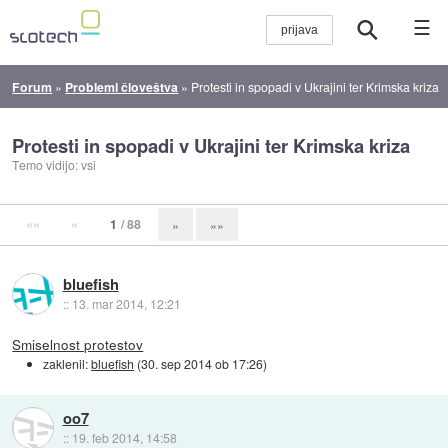
☰
Forum
»
Problemi človeštva
»
Protesti in spopadi v Ukrajini ter Krimska kriza
Protesti in spopadi v Ukrajini ter Krimska kriza
Temo vidijo: vsi
««
«
1
/ 88
»
»»
bluefish
::
13. mar 2014, 12:21
Smiselnost protestov
zaklenil:
bluefish
(
30. sep 2014 ob 17:26
)
oo7
::
19. feb 2014, 14:58