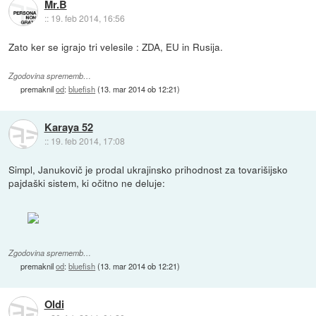
Mr.B
::
19. feb 2014, 16:56
Zato ker se igrajo tri velesile : ZDA, EU in Rusija.
Zgodovina sprememb…
premaknil
od
:
bluefish
(
13. mar 2014 ob 12:21
)
Karaya 52
::
19. feb 2014, 17:08
Simpl, Janukovič je prodal ukrajinsko prihodnost za tovarišijsko
pajdaški sistem, ki očitno ne deluje:
Zgodovina sprememb…
premaknil
od
:
bluefish
(
13. mar 2014 ob 12:21
)
Oldi