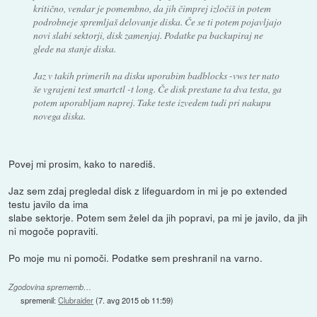
kritično, vendar je pomembno, da jih čimprej izločiš in potem
podrobneje spremljaš delovanje diska. Če se ti potem pojavljajo
novi slabi sektorji, disk zamenjaj. Podatke pa backupiraj ne
glede na stanje diska.
Jaz v takih primerih na disku uporabim
badblocks -vws
ter nato
še vgrajeni test
smartctl -t long
. Če disk prestane ta dva testa, ga
potem uporabljam naprej. Take teste izvedem tudi pri nakupu
novega diska.
Povej mi prosim, kako to narediš.
Jaz sem zdaj pregledal disk z lifeguardom in mi je po extended
testu javilo da ima
slabe sektorje. Potem sem želel da jih popravi, pa mi je javilo, da jih
ni mogoče popraviti.
Po moje mu ni pomoči. Podatke sem preshranil na varno.
Zgodovina sprememb…
spremenil:
Clubraider
(
7. avg 2015 ob 11:59
)