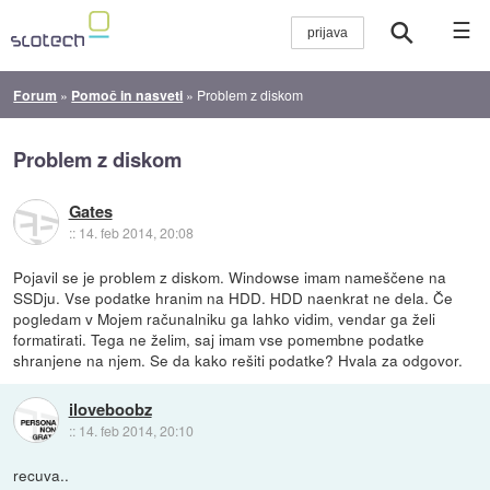
☰
Forum
»
Pomoč in nasveti
»
Problem z diskom
Problem z diskom
Gates
::
14. feb 2014, 20:08
Pojavil se je problem z diskom. Windowse imam nameščene na
SSDju. Vse podatke hranim na HDD. HDD naenkrat ne dela. Če
pogledam v Mojem računalniku ga lahko vidim, vendar ga želi
formatirati. Tega ne želim, saj imam vse pomembne podatke
shranjene na njem. Se da kako rešiti podatke? Hvala za odgovor.
iloveboobz
::
14. feb 2014, 20:10
recuva..