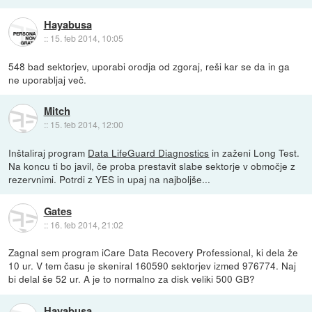
Hayabusa
::
15. feb 2014, 10:05
548 bad sektorjev, uporabi orodja od zgoraj, reši kar se da in ga
ne uporabljaj več.
Mitch
::
15. feb 2014, 12:00
Inštaliraj program
Data LifeGuard Diagnostics
in zaženi Long Test.
Na koncu ti bo javil, če proba prestavit slabe sektorje v območje z
rezervnimi. Potrdi z YES in upaj na najboljše...
Gates
::
16. feb 2014, 21:02
Zagnal sem program iCare Data Recovery Professional, ki dela že
10 ur. V tem času je skeniral 160590 sektorjev izmed 976774. Naj
bi delal še 52 ur. A je to normalno za disk veliki 500 GB?
Hayabusa