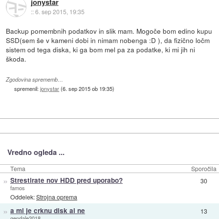
jonystar
::
6. sep 2015, 19:35
Backup pomembnih podatkov in slik mam. Mogoče bom edino kupu
SSD(sem še v kameni dobi in nimam nobenga :D ), da fizično ločm
sistem od tega diska, ki ga bom mel pa za podatke, ki mi jih ni
škoda.
Zgodovina sprememb…
spremenil:
jonystar
(
6. sep 2015 ob 19:35
)
Vredno ogleda ...
Tema
Sporočila
»
Strestirate nov HDD pred uporabo?
30
famos
Oddelek:
Strojna oprema
»
a mi je crknu disk al ne
13
gendale2018