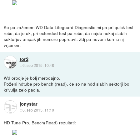
Ko pa zaženem WD Data Lifeguard Diagnostic mi pa pri quick test
reče, da je ok, pri extended test pa reče, da najde nekaj slabih
sektorjev ampak jih nemore popreavt. Zdj pa nevem kermu nj
vrjamem.
tor2
::
6. sep 2015, 10:48
Wd orodje je bolj merodajno.
Poženi hdtube pro bench (read), če so na hdd slabih sektorji bo
krivulja zelo padla.
jonystar
::
6. sep 2015, 11:10
HD Tune Pro, Bench(Read) rezultati: