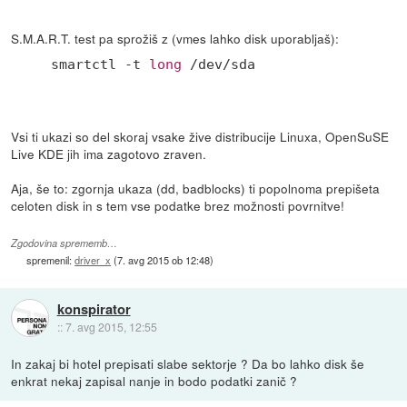
S.M.A.R.T. test pa sprožiš z (vmes lahko disk uporabljaš):
smartctl -t 
long
 /dev/sda
Vsi ti ukazi so del skoraj vsake žive distribucije Linuxa, OpenSuSE
Live KDE jih ima zagotovo zraven.
Aja, še to: zgornja ukaza (dd, badblocks) ti popolnoma prepišeta
celoten disk in s tem vse podatke brez možnosti povrnitve!
Zgodovina sprememb…
spremenil:
driver_x
(
7. avg 2015 ob 12:48
)
konspirator
::
7. avg 2015, 12:55
In zakaj bi hotel prepisati slabe sektorje ? Da bo lahko disk še
enkrat nekaj zapisal nanje in bodo podatki zanič ?