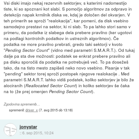
Vsi diski imajo nekaj rezervnih sektorjev, s katerimi nadomestijo
tiste, ki so spoznani kot slabi. S pomočjo algoritmov za odpravo in
detekcijo napak krmilnik diska ve, kdaj je določen del okvarjen. V
teh primerih se sproži "realokacija", kar pomeni, da disk vsebino
samodejno prestavi na sektor, ki ni slab. To pa lahko stori samo v
primeru, da podatke iz slabega dela prebere pravilno (ker ugotovi
na podlagi kontrolnih podatkov in ustreznih algoritmov). Če
podatka ne more pravilno prebrati, gredo taki sektorji v kvoto
"
" (vidno med parametri S.M.A.R.T.). Od tukaj
Pending Sector Count
dalje pa sta dve možnosti: podatek se enkrat prebere pravilno ali
pa disku sporočiš da podatka ne potrebuješ več. To pa dosežeš
tako, da na tisto mesto zapišeš neko novo vsebino. Pisanje v tak
"pending" sektor torej sproži postopek njegove realokacije . Med
parametri S.M.A.R.T. lahko vidiš podatek, koliko sektorjev je bilo že
alociranih (
) in koliko sektorjev še čaka
Reallocated Sector Count
na to (že prej omenjen
).
Pending Sector Count
Zgodovina sprememb…
spremenil:
driver_x
(
7. avg 2015 ob 13:18
)
jonystar
::
6. sep 2015, 10:24