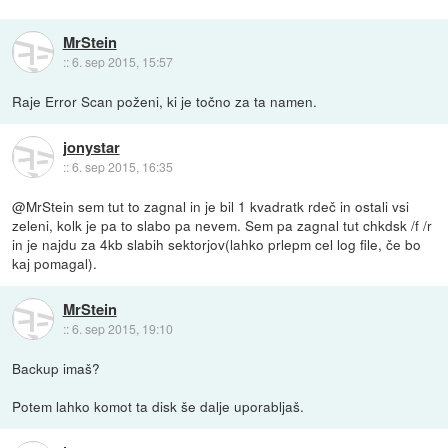
MrStein
::
6. sep 2015, 15:57
Raje Error Scan poženi, ki je točno za ta namen.
jonystar
::
6. sep 2015, 16:35
@MrStein sem tut to zagnal in je bil 1 kvadratk rdeč in ostali vsi
zeleni, kolk je pa to slabo pa nevem. Sem pa zagnal tut chkdsk /f /r
in je najdu za 4kb slabih sektorjov(lahko prlepm cel log file, če bo
kaj pomagal).
MrStein
::
6. sep 2015, 19:10
Backup imaš?
Potem lahko komot ta disk še dalje uporabljaš.