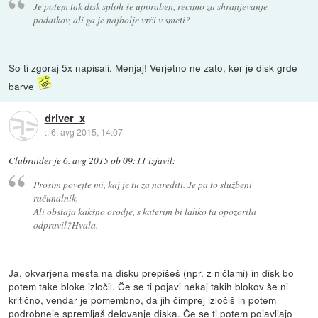
Je potem tak disk sploh še uporaben, recimo za shranjevanje
podatkov, ali ga je najbolje vrči v smeti?
So ti zgoraj 5x napisali. Menjaj! Verjetno ne zato, ker je disk grde
barve
driver_x
::
6. avg 2015, 14:07
Clubraider
je
6. avg 2015 ob 09:11
izjavil
:
Prosim povejte mi, kaj je tu za narediti. Je pa to službeni
računalnik.
Ali obstaja kakšno orodje, s katerim bi lahko ta opozorila
odpravil?Hvala.
Ja, okvarjena mesta na disku prepišeš (npr. z ničlami) in disk bo
potem take bloke izločil. Če se ti pojavi nekaj takih blokov še ni
kritično, vendar je pomembno, da jih čimprej izločiš in potem
podrobneje spremljaš delovanje diska. Če se ti potem pojavljajo