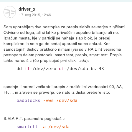
driver_x
::
7. avg 2015, 12:46
Sam uporabljam dva postopka za prepis slabih sektorjev z ničlami.
Odvisno od tega, ali si lahko privoščim popolno brisanje ali ne.
Izračun mesta, kje v particiji se nahaja slab blok, je precej
kompliciran in sem ga do sedaj uporabil samo enkrat. Ker
samostojnih diskov praktično nimam (vsi so v RAIDih) večinoma
postopam delam postopek: smart test, prepis, smart test. Prepis
lahko narediš z (če prepisuješ prvi disk -
):
sda
dd 
if
=
/dev/
zero 
of
=
/dev/
sda bs=
4
K
spodnje ti naredi večkratni prepis z različnimi vrednostmi 00, AA,
FF, ... in zraven še preverja, če nato iz diska prebere isto:
badblocks
-vws /dev/sda
S.M.A.R.T. parametre pogledaš z
smartctl
-a /dev/sda