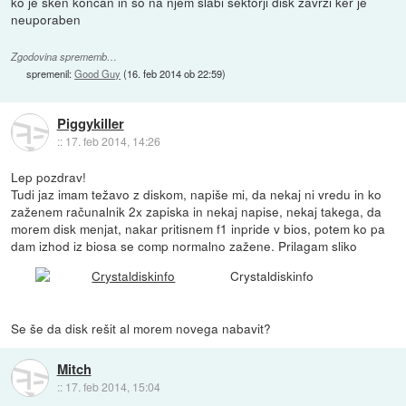
ko je sken končan in so na njem slabi sektorji disk zavrzi ker je
neuporaben
Zgodovina sprememb…
spremenil:
Good Guy
(
16. feb 2014 ob 22:59
)
Piggykiller
::
17. feb 2014, 14:26
Lep pozdrav!
Tudi jaz imam težavo z diskom, napiše mi, da nekaj ni vredu in ko
zaženem računalnik 2x zapiska in nekaj napise, nekaj takega, da
morem disk menjat, nakar pritisnem f1 inpride v bios, potem ko pa
dam izhod iz biosa se comp normalno zažene. Prilagam sliko
Crystaldiskinfo
Se še da disk rešit al morem novega nabavit?
Mitch
::
17. feb 2014, 15:04