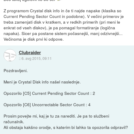
Z programom Crystal disk info in če ti najde napake (klasika so
Current Pending Sector Count in podobne). V večini primerov je
treba zamenjati disk v kratkem, a v redkih primerih (pri meni le
enkrat od vseh diskov), je pa pomagal formatiranje (logična
napaka). Sicer pa postane sistem počasnejši, manj odzivnejši...
Večinoma je disk prvi ki odpove.
Clubraider
::
6. avg 2015, 09:11
Pozdravljeni.
Meni je Crystal Disk info našel naslednje.
Opozorilo [C5] Current Pending Sector Count : 2
Opozorilo [C6] Uncorrectable Sector Count : 4
Prosim povejte mi, kaj je tu za narediti. Je pa to službeni
računalnik.
Ali obstaja kakšno orodje, s katerim bi lahko ta opozorila odpravil?