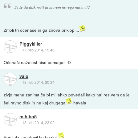
Se še da disk rešit al morem novega nabavit?
Zmoli tri očenaše in ga znova priklopi...
Piggykiller
::
17. feb 2014, 15:40
Očenaši nažalost niso pomagali :D
valo
::
18. feb 2014, 20:34
zivjo mene zanima če bi mi lahko povedali kako naj res vem da je
šel ravno disk in ne kaj drugega
havala
mihibo5
::
18. feb 2014, 23:02
Boš takoj ugotovil ko bo šel