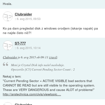
Hvala.
Clubraider
::
6. avg 2015, 09:53
Ko pa dam pregledat disk z windows orodjem (iskanje napak) pa
ne najde čisto nič?!
ST-777
::
6. avg 2015, 10:14
Clubraider
je
6. avg 2015 ob 09:11
izjavil
:
Meni je Crystal Disk info našel naslednje.
Opozorilo [C5] Current Pending Sector Count : 2
Nekaj o tem:
"Current Pending Sector = ACTIVE VISIBLE bad sectors that
CANNOT BE READ but are still visible to the operating system.
These are VERY DANGEROUS and cause ALOT of problems!"
http://arstechnica.com/civis/viewtopic....
Clubraider