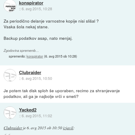
konspirator
::
6. avg 2015, 10:28
Za periodično delanje varnostne kopije nisi slišal ?
Vsaka šola nekaj stane.
Backup podatkov asap, nato menjaj.
Zgodovina sprememb…
spremenilo:
konspirator
(
6. avg 2015 ob 10:28
)
Clubraider
::
6. avg 2015, 10:50
Je potem tak disk sploh še uporaben, recimo za shranjevanje
podatkov, ali ga je najbolje vrči v smeti?
Yacked2
::
6. avg 2015, 11:02
Clubraider
je
6. avg 2015 ob 10:50
izjavil
: