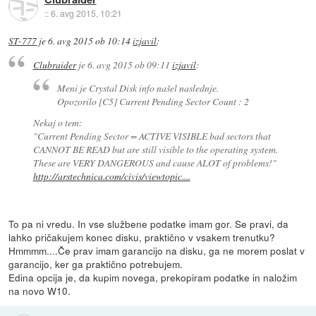
::
6. avg 2015, 10:21
ST-777
je
6. avg 2015 ob 10:14
izjavil
:
Clubraider
je
6. avg 2015 ob 09:11
izjavil
:
Meni je Crystal Disk info našel naslednje.
Opozorilo [C5] Current Pending Sector Count : 2
Nekaj o tem:
"Current Pending Sector = ACTIVE VISIBLE bad sectors that
CANNOT BE READ but are still visible to the operating system.
These are VERY DANGEROUS and cause ALOT of problems!"
http://arstechnica.com/civis/viewtopic....
To pa ni vredu. In vse službene podatke imam gor. Se pravi, da
lahko pričakujem konec disku, praktično v vsakem trenutku?
Hmmmm....Če prav imam garancijo na disku, ga ne morem poslat v
garancijo, ker ga praktično potrebujem.
Edina opcija je, da kupim novega, prekopiram podatke in naložim
na novo W10.