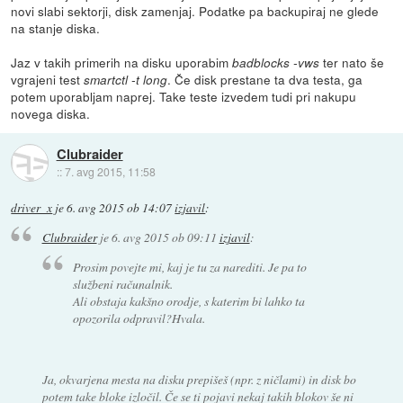
novi slabi sektorji, disk zamenjaj. Podatke pa backupiraj ne glede
na stanje diska.
Jaz v takih primerih na disku uporabim
ter nato še
badblocks -vws
vgrajeni test
. Če disk prestane ta dva testa, ga
smartctl -t long
potem uporabljam naprej. Take teste izvedem tudi pri nakupu
novega diska.
Clubraider
::
7. avg 2015, 11:58
driver_x
je
6. avg 2015 ob 14:07
izjavil
:
Clubraider
je
6. avg 2015 ob 09:11
izjavil
:
Prosim povejte mi, kaj je tu za narediti. Je pa to
službeni računalnik.
Ali obstaja kakšno orodje, s katerim bi lahko ta
opozorila odpravil?Hvala.
Ja, okvarjena mesta na disku prepišeš (npr. z ničlami) in disk bo
potem take bloke izločil. Če se ti pojavi nekaj takih blokov še ni