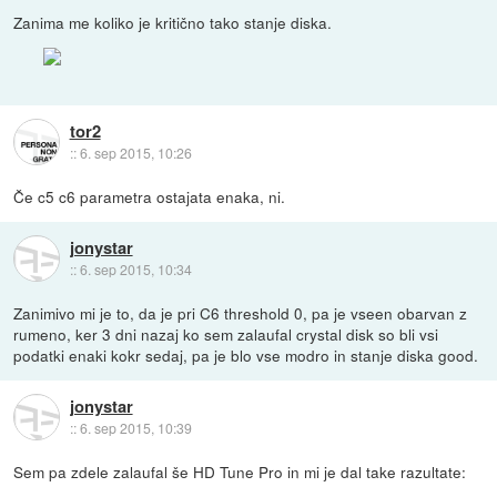
Zanima me koliko je kritično tako stanje diska.
tor2
::
6. sep 2015, 10:26
Če c5 c6 parametra ostajata enaka, ni.
jonystar
::
6. sep 2015, 10:34
Zanimivo mi je to, da je pri C6 threshold 0, pa je vseen obarvan z
rumeno, ker 3 dni nazaj ko sem zalaufal crystal disk so bli vsi
podatki enaki kokr sedaj, pa je blo vse modro in stanje diska good.
jonystar
::
6. sep 2015, 10:39
Sem pa zdele zalaufal še HD Tune Pro in mi je dal take razultate: