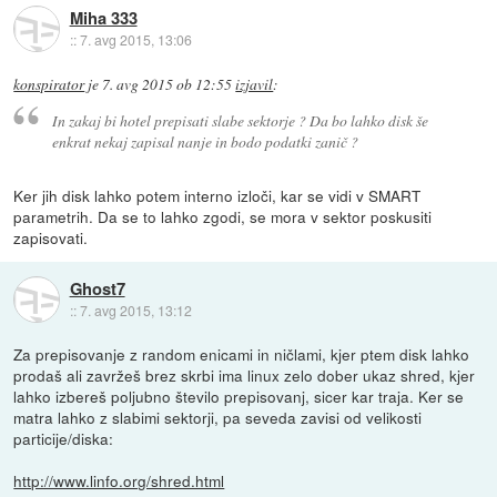
Miha 333
::
7. avg 2015, 13:06
konspirator
je
7. avg 2015 ob 12:55
izjavil
:
In zakaj bi hotel prepisati slabe sektorje ? Da bo lahko disk še
enkrat nekaj zapisal nanje in bodo podatki zanič ?
Ker jih disk lahko potem interno izloči, kar se vidi v SMART
parametrih. Da se to lahko zgodi, se mora v sektor poskusiti
zapisovati.
Ghost7
::
7. avg 2015, 13:12
Za prepisovanje z random enicami in ničlami, kjer ptem disk lahko
prodaš ali zavržeš brez skrbi ima linux zelo dober ukaz shred, kjer
lahko izbereš poljubno število prepisovanj, sicer kar traja. Ker se
matra lahko z slabimi sektorji, pa seveda zavisi od velikosti
particije/diska:
http://www.linfo.org/shred.html