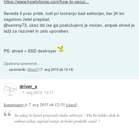
https://www.howtoforge.com/how-to-secur...
Seveda ti prav pride, tudi pri lociranju bad sektorjev, ker jih bo
zagotovo želel prepisat.
@sammy73, ukaz dd (se ga poslužujem) je močan, ampak shred je
lažji za razumet in zelo uporaben.
PS: shred = SSD destroyer
Zgodovina sprememb…
spremenilo:
Ghost7
(
7. avg 2015 ob 13:14
)
driver_x
::
7. avg 2015, 13:17
konspirator
je
7. avg 2015 ob 12:55
izjavil
:
In zakaj bi hotel prepisati slabe sektorje ? Da bo lahko disk še
enkrat nekaj zapisal nanje in bodo podatki zanič ?