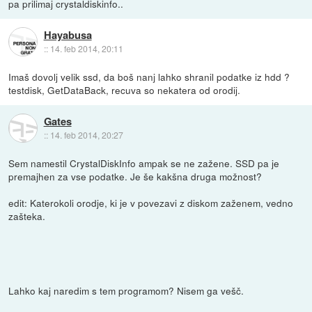
pa prilimaj crystaldiskinfo..
Hayabusa
::
14. feb 2014, 20:11
Imaš dovolj velik ssd, da boš nanj lahko shranil podatke iz hdd ?
testdisk, GetDataBack, recuva so nekatera od orodij.
Gates
::
14. feb 2014, 20:27
Sem namestil CrystalDiskInfo ampak se ne zažene. SSD pa je
premajhen za vse podatke. Je še kakšna druga možnost?
edit: Katerokoli orodje, ki je v povezavi z diskom zaženem, vedno
zašteka.
Lahko kaj naredim s tem programom? Nisem ga vešč.