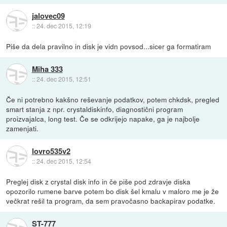
jalovec09
::
24. dec 2015, 12:19
Piše da dela pravilno in disk je vidn povsod...sicer ga formatiram
Miha 333
::
24. dec 2015, 12:51
Če ni potrebno kakšno reševanje podatkov, potem chkdsk, pregled
smart stanja z npr. crystaldiskinfo, diagnostični program
proizvajalca, long test. Če se odkrijejo napake, ga je najbolje
zamenjati.
lovro535v2
::
24. dec 2015, 12:54
Preglej disk z crystal disk info in če piše pod zdravje diska
opozorilo rumene barve potem bo disk šel kmalu v maloro me je že
večkrat rešil ta program, da sem pravočasno backapirav podatke.
ST-777