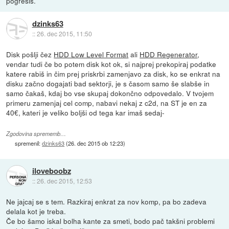
pogrešiš.
dzinks63
::
26. dec 2015, 11:50
Disk pošlji čez
HDD Low Level Format
ali
HDD Regenerator
,
vendar tudi če bo potem disk kot ok, si najprej prekopiraj podatke
katere rabiš in čim prej priskrbi zamenjavo za disk, ko se enkrat na
disku začno dogajati bad sektorji, je s časom samo še slabše in
samo čakaš, kdaj bo vse skupaj dokončno odpovedalo. V tvojem
primeru zamenjaj cel comp, nabavi nekaj z c2d, na ST je en za
40€, kateri je veliko boljši od tega kar imaš sedaj-
Zgodovina sprememb…
spremenil:
dzinks63
(
26. dec 2015 ob 12:23
)
iloveboobz
::
26. dec 2015, 12:53
Ne jajcaj se s tem. Razkiraj enkrat za nov komp, pa bo zadeva
delala kot je treba.
Če bo šamo iskal bolha kante za smeti, bodo pač takšni problemi