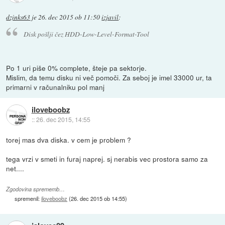
dzinks63
je
26. dec 2015 ob 11:50
izjavil
:
Disk pošlji čez HDD-Low-Level-Format-Tool
Po 1 uri piše 0% complete, šteje pa sektorje.
Mislim, da temu disku ni več pomoči. Za seboj je imel 33000 ur, ta
primarni v računalniku pol manj
iloveboobz
::
26. dec 2015, 14:55
torej mas dva diska. v cem je problem ?
tega vrzi v smeti in furaj naprej. sj nerabis vec prostora samo za
net....
Zgodovina sprememb…
spremenil:
iloveboobz
(
26. dec 2015 ob 14:55
)