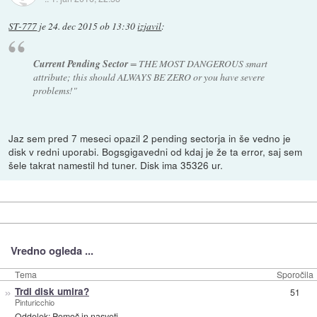
ST-777
je
24. dec 2015 ob 13:30
izjavil
:
Current Pending Sector
= THE MOST DANGEROUS smart
attribute; this should ALWAYS BE ZERO or you have severe
problems!"
Jaz sem pred 7 meseci opazil 2 pending sectorja in še vedno je
disk v redni uporabi. Bogsgigavedni od kdaj je že ta error, saj sem
šele takrat namestil hd tuner. Disk ima 35326 ur.
Vredno ogleda ...
Tema
Sporočila
»
Trdi disk umira?
51
Pinturicchio
Oddelek:
Pomoč in nasveti