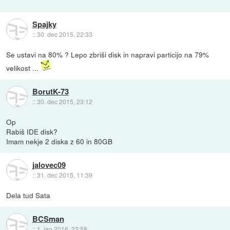
Spajky
::
30. dec 2015, 22:33
Se ustavi na 80% ? Lepo zbriši disk in napravi particijo na 79%
velikost ...
BorutK-73
::
30. dec 2015, 23:12
Op
Rabiš IDE disk?
Imam nekje 2 diska z 60 in 80GB
jalovec09
::
31. dec 2015, 11:39
Dela tud Sata
BCSman
::
1. jan 2016, 22:58