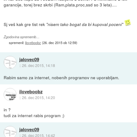
garancije, torej brez skrbi (Ram,plata,proc,ssd so 3 leta)....
Sj veš kak gre tist rek
"nisem tako bogat da bi kupoval poceni"
Zgodovina sprememb…
spremenil:
iloveboobz
(
26. dec 2015 ob 12:59
)
jalovec09
::
26. dec 2015, 14:18
Rabim samo za internet, nobenih programov ne uporabljam.
iloveboobz
::
26. dec 2015, 14:20
in ?
tudi za internet rabis program ;)
jalovec09
::
26. dec 2015, 14:42