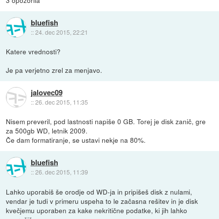
3 opozorila
bluefish
::
24. dec 2015, 22:21
Katere vrednosti?
Je pa verjetno zrel za menjavo.
jalovec09
::
26. dec 2015, 11:35
Nisem preveril, pod lastnosti napiše 0 GB. Torej je disk zanič, gre
za 500gb WD, letnik 2009.
Če dam formatiranje, se ustavi nekje na 80%.
bluefish
::
26. dec 2015, 11:39
Lahko uporabiš še orodje od WD-ja in pripišeš disk z nulami,
vendar je tudi v primeru uspeha to le začasna rešitev in je disk
kvečjemu uporaben za kake nekritične podatke, ki jih lahko