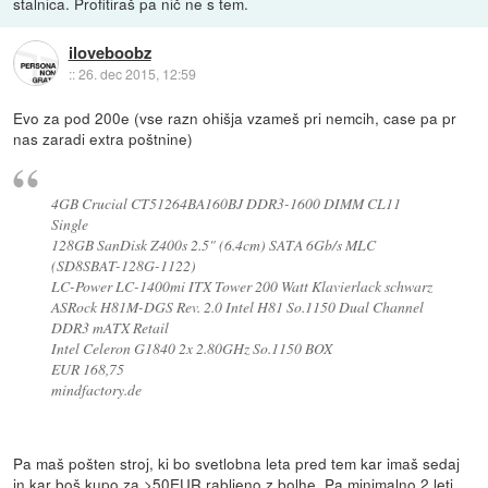
stalnica. Profitiraš pa nič ne s tem.
iloveboobz
::
26. dec 2015, 12:59
Evo za pod 200e (vse razn ohišja vzameš pri nemcih, case pa pr
nas zaradi extra poštnine)
4GB Crucial CT51264BA160BJ DDR3-1600 DIMM CL11
Single
128GB SanDisk Z400s 2.5" (6.4cm) SATA 6Gb/s MLC
(SD8SBAT-128G-1122)
LC-Power LC-1400mi ITX Tower 200 Watt Klavierlack schwarz
ASRock H81M-DGS Rev. 2.0 Intel H81 So.1150 Dual Channel
DDR3 mATX Retail
Intel Celeron G1840 2x 2.80GHz So.1150 BOX
EUR 168,75
mindfactory.de
Pa maš pošten stroj, ki bo svetlobna leta pred tem kar imaš sedaj
in kar boš kupo za >50EUR rabljeno z bolhe. Pa minimalno 2 leti