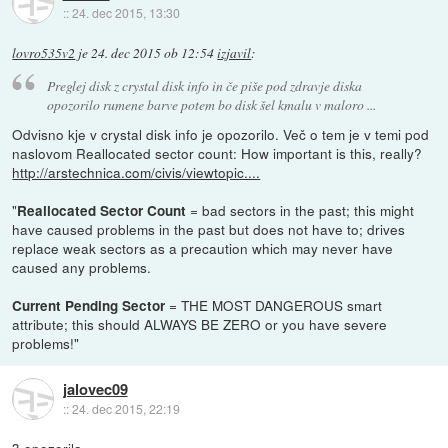
::
24. dec 2015, 13:30
lovro535v2
je
24. dec 2015 ob 12:54
izjavil
:
Preglej disk z crystal disk info in če piše pod zdravje diska
opozorilo rumene barve potem bo disk šel kmalu v maloro ...
Odvisno kje v crystal disk info je opozorilo. Več o tem je v temi pod
naslovom Reallocated sector count: How important is this, really?
http://arstechnica.com/civis/viewtopic....
"
= bad sectors in the past; this might
Reallocated Sector Count
have caused problems in the past but does not have to; drives
replace weak sectors as a precaution which may never have
caused any problems.
= THE MOST DANGEROUS smart
Current Pending Sector
attribute; this should ALWAYS BE ZERO or you have severe
problems!"
jalovec09
::
24. dec 2015, 22:19