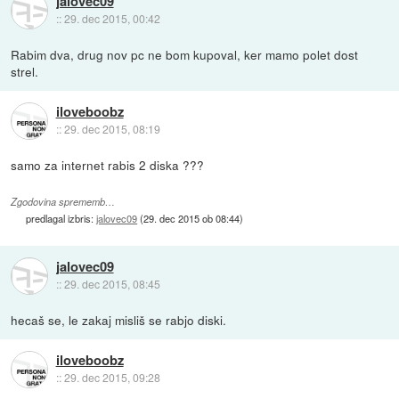
jalovec09
::
29. dec 2015, 00:42
Rabim dva, drug nov pc ne bom kupoval, ker mamo polet dost
strel.
iloveboobz
::
29. dec 2015, 08:19
samo za internet rabis 2 diska ???
Zgodovina sprememb…
predlagal izbris:
jalovec09
(
29. dec 2015 ob 08:44
)
jalovec09
::
29. dec 2015, 08:45
hecaš se, le zakaj misliš se rabjo diski.
iloveboobz
::
29. dec 2015, 09:28