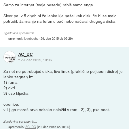
Samo za internet (tvoje besede) rabiš samo enga.
Sicer pa, v 5 dneh bi že lahko kje našel kak disk, če bi se malo
potrudil. Jamranje na forumu pač nebo naćaral drugega diska.
Zgodovina sprememb…
spremenil:
iloveboobz
(
29. dec 2015 ob 09:29
)
AC_DC
::
29. dec 2015, 10:06
Za net ne potrebuješ diska, live linux (praktično poljuben distro) je
lahko zagnan iz:
1) rama
2) dvd
3) usb ključka
opomba:
v 1) ga moraš prvo nekako naložiti v ram - 2), 3), pxe boot.
Zgodovina sprememb…
spremenilo:
AC_DC
(
29. dec 2015 ob 10:06
)