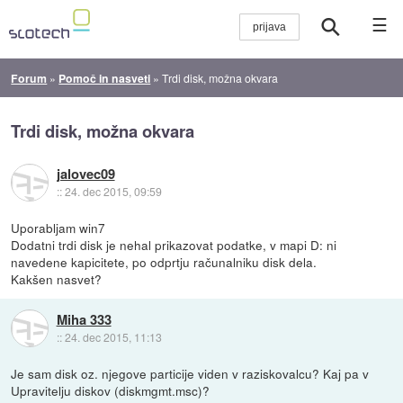
☰
Forum
»
Pomoč in nasveti
»
Trdi disk, možna okvara
Trdi disk, možna okvara
jalovec09
::
24. dec 2015, 09:59
Uporabljam win7
Dodatni trdi disk je nehal prikazovat podatke, v mapi D: ni
navedene kapicitete, po odprtju računalniku disk dela.
Kakšen nasvet?
Miha 333
::
24. dec 2015, 11:13
Je sam disk oz. njegove particije viden v raziskovalcu? Kaj pa v
Upravitelju diskov (diskmgmt.msc)?