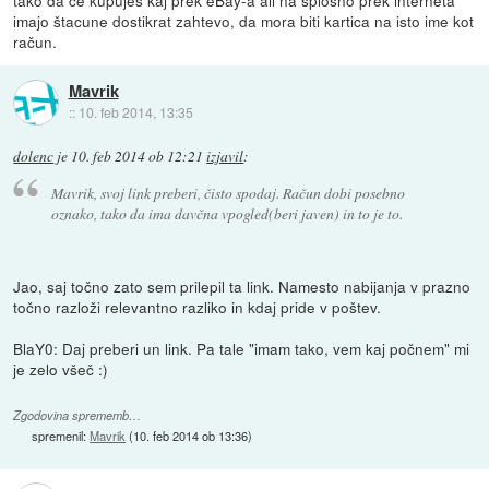
imajo štacune dostikrat zahtevo, da mora biti kartica na isto ime kot
račun.
Mavrik
::
10. feb 2014, 13:35
dolenc
je
10. feb 2014 ob 12:21
izjavil
:
Mavrik, svoj link preberi, čisto spodaj. Račun dobi posebno
oznako, tako da ima davčna vpogled(beri javen) in to je to.
Jao, saj točno zato sem prilepil ta link. Namesto nabijanja v prazno
točno razloži relevantno razliko in kdaj pride v poštev.
BlaY0: Daj preberi un link. Pa tale "imam tako, vem kaj počnem" mi
je zelo všeč :)
Zgodovina sprememb…
spremenil:
Mavrik
(
10. feb 2014 ob 13:36
)