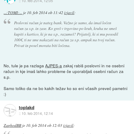
::
10. feb 2014, 12:05
...:TOMI:...
je
10. feb 2014 ob 11:42
izjavil
:
Poslovni račun je nateg bank. Važno je samo, da imaš ločen
račun za s.p. in zase. Ko greš v trgovino po kruh, kruha ne smeš
kupiti s kartico, ki je na s.p., razumeš? Prijatelj, ki si mu posodil
100€, ti ne sme nakazati na račun za s.p. ampak na tvoj račun.
Privat in posel morata biti ločena.
No, tule je pa razlaga
AJPES-a
zakaj rabiš poslovni in ne osebni
račun in kje imaš lahko probleme če uporabljaš osebni račun za
s.p.
Samo toliko da ne bo kakih težav ko so eni včasih preveč pametni
:)
toplakd
::
10. feb 2014, 12:14
ZaphodBB
je
10. feb 2014 ob 12:03
izjavil
: