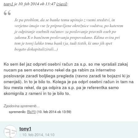
tony1
je
10. feb 2014 ob 13:47
izjavil
:
Je pa problem, da se banke temu upirajo z vsemi sredstvi, in
verjetno imajo vse že pripravljene okrožnice vodstva, po katerem
je odpiranje osebnih računov za poslovanje pravnih oseb po
zakonu X o bančnem poslovanju prepovedano. Edina ovira pri
tem je torej lahko trma bank (ja, tudi tistih, ki smo jih spet
bogato dokapitalizirali...)
Ko sem šel jaz odpreti osebni račun za s.p. so me vprašali zakaj
nucam pa sem enostavno rekel da ga rabim za internetno
poslovanje zaradi boljšega pregleda (ravno zaradi te bojazni ki jo
omenjaš). In to je bilo to. Kolega je pa odprl osebni račun in tam na
licu mesta rekel, da ga odpira za s.p. pa je referentka samo
skomignila z rameni in to je bilo to.
Zgodovina sprememb…
spremenilo:
BlaY0
(
10. feb 2014 ob 13:59
)
tony1
::
10. feb 2014, 14:10