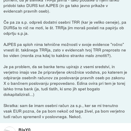
pridobi tako DURS kot AJPES (in ga tako javno prikaže v
evidencah pravnih oseb).
Če pa za s.p. odpreš dodatni osebni TRR (kar je veliko ceneje), pa
DURSa to nič ne moti, le št. TRRja jim moraš poslati na papirju ob
odprtju s.p.ja.
AJPES pa sploh nima tehnične možnosti v svoje evidence "ročno"
vnesti št. takšnega TRRja, zato v evidencah tvoj TRR preprosto ne
bo viden (morda zna kdaj to kakšno stranko malo zmotiti?).
Je pa problem, da se banke temu upirajo z vsemi sredstvi, in
verjetno imajo vse že pripravljene okrožnice vodstva, po katerem je
odpiranje osebnih računov za poslovanje pravnih oseb po zakonu
X o bančnem poslovanju prepovedano. Edina ovira pri tem je torej
lahko trma bank (ja, tudi tistih, ki smo jih spet bogato
dokapitalizirali...)
Skratka: sam še imam osebni račun za s.p., ker se mi trenutno
vsak EUR pozna, če pa bom nekoč od tega živel, pa bom verjetno
tudi račun spremenil v poslovnega. Nekoč.
BlaY0