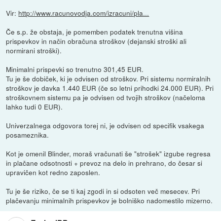
Vir:
http://www.racunovodja.com/izracuni/pla...
Če s.p. že obstaja, je pomemben podatek trenutna višina
prispevkov in način obračuna stroškov (dejanski stroški ali
normirani stroški).
Minimalni prispevki so trenutno 301,45 EUR.
Tu je še dobiček, ki je odvisen od stroškov. Pri sistemu normiralnih
stroškov je davka 1.440 EUR (če so letni prihodki 24.000 EUR). Pri
stroškovnem sistemu pa je odvisen od tvojih stroškov (načeloma
lahko tudi 0 EUR).
Univerzalnega odgovora torej ni, je odvisen od specifik vsakega
posameznika.
Kot je omenil Blinder, moraš vračunati še "strošek" izgube regresa
in plačane odsotnosti + prevoz na delo in prehrano, do česar si
upravičen kot redno zaposlen.
Tu je še riziko, če se ti kaj zgodi in si odsoten več mesecev. Pri
plačevanju minimalnih prispevkov je bolniško nadomestilo mizerno.