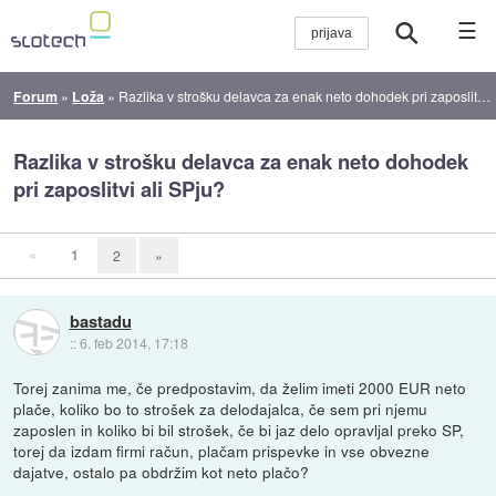
☰
Forum
»
Loža
»
Razlika v strošku delavca za enak neto dohodek pri zaposlitvi ali SPju?
Razlika v strošku delavca za enak neto dohodek
pri zaposlitvi ali SPju?
«
1
2
»
bastadu
::
6. feb 2014, 17:18
Torej zanima me, če predpostavim, da želim imeti 2000 EUR neto
plače, koliko bo to strošek za delodajalca, če sem pri njemu
zaposlen in koliko bi bil strošek, če bi jaz delo opravljal preko SP,
torej da izdam firmi račun, plačam prispevke in vse obvezne
dajatve, ostalo pa obdržim kot neto plačo?