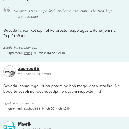
Ko greš v trgovino po kruh, kruha ne smeš kupiti s kartico, ki je
na s.p., razumeš?
Seveda lahko, kot s.p. lahko prosto razpolagaš z denarjem na
"s.p." računu.
Zgodovina sprememb…
spremenil:
jernejl
(
10. feb 2014 ob 12:00
)
ZaphodBB
::
10. feb 2014, 12:03
Seveda, samo tega kruha potem ne boš mogel dat v stroške. Ne
bodo te veseli ne računovodja ne davčni inšpektorji. :)
Zgodovina sprememb…
spremenil:
ZaphodBB
(
10. feb 2014 ob 12:04
)
Mavrik