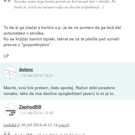
Seveda, samo tega kruha potem ne boš mogel dat v stroške. Ne
bodo te veseli ne računovodja ne davčni inšpektorji. :)
To da si ga plačal s kartico s.p.-ja še ne pomeni da ga boš dal
avtomatsko v stroške.
Ko se knjižijo bančni izpiski, takrat se za ta plačila pač označi
prenos v "gospodinjstvo".
LP
dolenc
::
10. feb 2014, 12:21
Mavrik, svoj link preberi, čisto spodaj. Račun dobi posebno
oznako, tako da ima davčna vpogled(beri javen) in to je to.
ZaphodBB
::
10. feb 2014, 12:49
toplakd
je
10. feb 2014 ob 12:14
izjavil
:
ZaphodBB
je
10. feb 2014 ob 12:03
izjavil
: