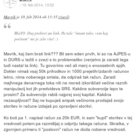
::
10. feb 2014, 13:52
Mavrik
je
10. feb 2014 ob 13:35
izjavil
:
BlaY0: Daj preberi un link. Pa tale "imam tako, vem kaj
počnem" mi je zelo všeč :)
Mavrik, kaj čem brati link??? Bil sem eden prvih, ki so na AJPES-u
in DURS-u težili v zvezi s to problematiko (verjetno je zaradi tega
tudi nastal ta link). Tu govorimo več ali manj o enoosebnih spjih.
Dokler nimaš vsaj 50k prihodkov in 1000 prejetih/izdanih računov
letno, nima nobenega smisla, da odpiraš tak račun. Zaradi
majhnega denarnega toka niti ne moreš izkoriščati večine raznih
manipulacij kot jih predvideva SRS. Kakšne subvencije lepo te
prosim? Za subvencijo rabiš najprej svoj kapital. Kakšna
nezaupljivost? Saj ne kupuješ ampak večinoma prodajaš svojo
storitev in račune izdajaš po opravljeni storitvi.
Ko boš pa 1. napisal račun za 20k EUR, in sam "kupil" storitev v tej
vrednosti potem pa razmišljaj o odprtju takega računa. Skratka, v
zgornjem primeru ti "poslovni" račun ne doda nobene vrednosti.