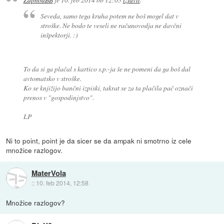
Seveda, samo tega kruha potem ne boš mogel dat v
stroške. Ne bodo te veseli ne računovodja ne davčni
inšpektorji. :)
To da si ga plačal s kartico s.p.-ja še ne pomeni da ga boš dal
avtomatsko v stroške.
Ko se knjižijo bančni izpiski, takrat se za ta plačila pač označi
prenos v "gospodinjstvo".
LP
Ni to point, point je da sicer se da ampak ni smotrno iz cele
množice razlogov.
MaterVola
::
10. feb 2014, 12:58
Množice razlogov?