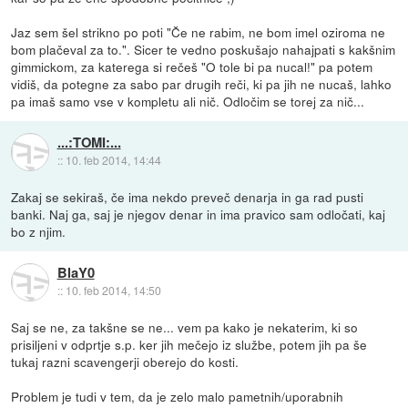
Jaz sem šel strikno po poti "Če ne rabim, ne bom imel oziroma ne
bom plačeval za to.". Sicer te vedno poskušajo nahajpati s kakšnim
gimmickom, za katerega si rečeš "O tole bi pa nucal!" pa potem
vidiš, da potegne za sabo par drugih reči, ki pa jih ne nucaš, lahko
pa imaš samo vse v kompletu ali nič. Odločim se torej za nič...
...:TOMI:...
::
10. feb 2014, 14:44
Zakaj se sekiraš, če ima nekdo preveč denarja in ga rad pusti
banki. Naj ga, saj je njegov denar in ima pravico sam odločati, kaj
bo z njim.
BlaY0
::
10. feb 2014, 14:50
Saj se ne, za takšne se ne... vem pa kako je nekaterim, ki so
prisiljeni v odprtje s.p. ker jih mečejo iz službe, potem jih pa še
tukaj razni scavengerji oberejo do kosti.
Problem je tudi v tem, da je zelo malo pametnih/uporabnih