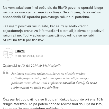
Ne vem zakaj sem imel občutek, da BlaY0 govori o uporabi istega
računa za osebne namene in za firmo. Se strinjam, da za večino
enoosebnih SP uporaba poslovnega računa ni potrebna.
Jaz imam poslovni račun zato, ker se mi ni zdelo vredno
cajta/denarja brskat za informacijami o tem ali je obvezen poslovni
račun ali ne. Tudi v splošnem zaslužim dovolj, da se ne rabim
ozirati na tistih par fičnikov.
BlaY0
::
10. feb 2014, 14:23
ZaphodBB
je
10. feb 2014 ob 14:14
izjavil
:
Jaz imam poslovni račun zato, ker se mi ni zdelo vredno
cajta/denarja brskat za informacijami o tem ali je obvezen
poslovni račun ali ne. Tudi v splošnem
zaslužim dovolj, da se ne
rabim ozirati na tistih par fičnikov
.
Čez par let ugotoviš, da se ti po par fičnkov izgubi še pri ene 10ih
drugih storitvah. To pa potem nanese recimo tudi do jurja na leto,
kar so pa že ene spodobne počitnice ;)