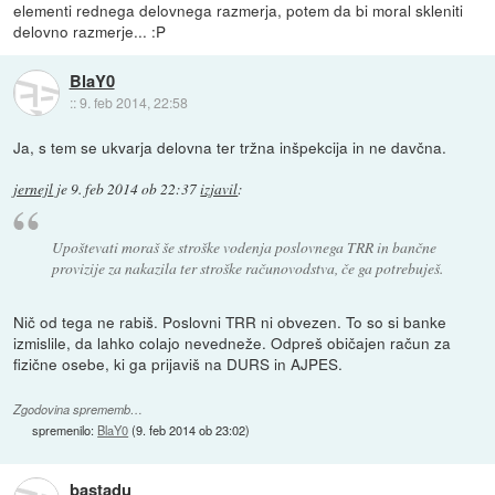
elementi rednega delovnega razmerja, potem da bi moral skleniti
delovno razmerje... :P
BlaY0
::
9. feb 2014, 22:58
Ja, s tem se ukvarja delovna ter tržna inšpekcija in ne davčna.
jernejl
je
9. feb 2014 ob 22:37
izjavil
:
Upoštevati moraš še stroške vodenja poslovnega TRR in bančne
provizije za nakazila ter stroške računovodstva, če ga potrebuješ.
Nič od tega ne rabiš. Poslovni TRR ni obvezen. To so si banke
izmislile, da lahko colajo nevedneže. Odpreš običajen račun za
fizične osebe, ki ga prijaviš na DURS in AJPES.
Zgodovina sprememb…
spremenilo:
BlaY0
(
9. feb 2014 ob 23:02
)
bastadu