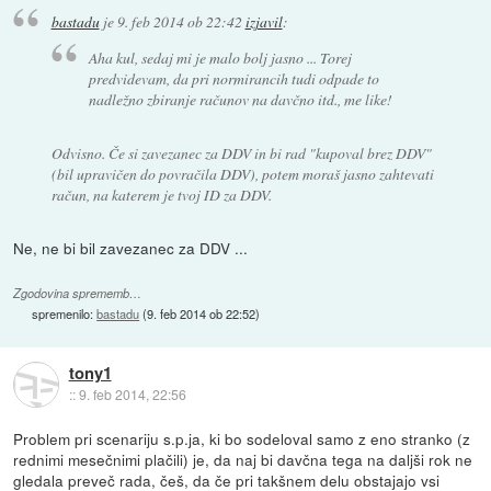
bastadu
je
9. feb 2014 ob 22:42
izjavil
:
Aha kul, sedaj mi je malo bolj jasno ... Torej
predvidevam, da pri normirancih tudi odpade to
nadležno zbiranje računov na davčno itd., me like!
Odvisno. Če si zavezanec za DDV in bi rad "kupoval brez DDV"
(bil upravičen do povračila DDV), potem moraš jasno zahtevati
račun, na katerem je tvoj ID za DDV.
Ne, ne bi bil zavezanec za DDV ...
Zgodovina sprememb…
spremenilo:
bastadu
(
9. feb 2014 ob 22:52
)
tony1
::
9. feb 2014, 22:56
Problem pri scenariju s.p.ja, ki bo sodeloval samo z eno stranko (z
rednimi mesečnimi plačili) je, da naj bi davčna tega na daljši rok ne
gledala preveč rada, češ, da če pri takšnem delu obstajajo vsi