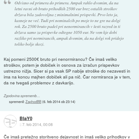
Odvisno od primera do primera. Ampak rahlo dvomim, da na
letni ravni ob bruto prihodkih 2500 eur brez ostalih stroškov
država bila zadovoljna z minimalnimi prispevki. Prvo leto ja,
kasneje ne več. Tudi pri nominalcih po moje to ne gre na dolgi
rok. Za 2500 bruto padeš pri nenormirancih v šesti razred in ti
država samo za prispevke odtegne 1050 eur. Ne vem kje dobi
razliko pri normirancih, ampak dvomim, da na dolgi rok pridejo
toliko bolje skozi.
Kaj pomeni 2500€ bruto pri nenormirancu? Če imaš veliko
stroškov, potem je dobiček in osnova za izračun prispevkov
ustrezno nižja. Sicer si pa vsak SP nabije stroške do nezavesti in
ima na koncu majhen dobiček ali pa nič. Čar normiranca je v tem,
da ne tvegaš problemov z davkarijo.
Zgodovina sprememb…
spremenil:
ZaphodBB
(
6. feb 2014 ob 23:14
)
BlaY0
::
7. feb 2014, 00:08
Če imaš pretežno storitveno dejavnost in imaš veliko prihodkov v