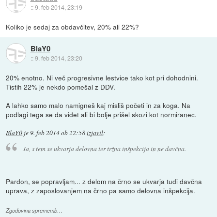
::
9. feb 2014, 23:19
Koliko je sedaj za obdavčitev, 20% ali 22%?
BlaY0
::
9. feb 2014, 23:20
20% enotno. Ni več progresivne lestvice tako kot pri dohodnini.
Tistih 22% je nekdo pomešal z DDV.
A lahko samo malo namigneš kaj misliš početi in za koga. Na
podlagi tega se da videt ali bi bolje prišel skozi kot normiranec.
BlaY0
je
9. feb 2014 ob 22:58
izjavil
:
Ja, s tem se ukvarja delovna ter tržna inšpekcija in ne davčna.
Pardon, se popravljam... z delom na črno se ukvarja tudi davčna
uprava, z zaposlovanjem na črno pa samo delovna inšpekcija.
Zgodovina sprememb…