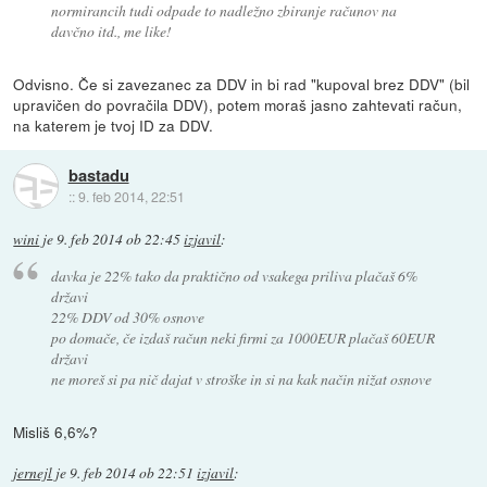
normirancih tudi odpade to nadležno zbiranje računov na
davčno itd., me like!
Odvisno. Če si zavezanec za DDV in bi rad "kupoval brez DDV" (bil
upravičen do povračila DDV), potem moraš jasno zahtevati račun,
na katerem je tvoj ID za DDV.
bastadu
::
9. feb 2014, 22:51
wini
je
9. feb 2014 ob 22:45
izjavil
:
davka je 22% tako da praktično od vsakega priliva plačaš 6%
državi
22% DDV od 30% osnove
po domače, če izdaš račun neki firmi za 1000EUR plačaš 60EUR
državi
ne moreš si pa nič dajat v stroške in si na kak način nižat osnove
Misliš 6,6%?
jernejl
je
9. feb 2014 ob 22:51
izjavil
: