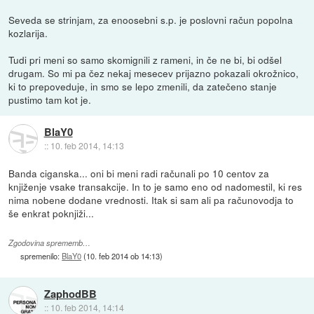
Seveda se strinjam, za enoosebni s.p. je poslovni račun popolna
kozlarija.
Tudi pri meni so samo skomignili z rameni, in če ne bi, bi odšel
drugam. So mi pa čez nekaj mesecev prijazno pokazali okrožnico,
ki to prepoveduje, in smo se lepo zmenili, da zatečeno stanje
pustimo tam kot je.
BlaY0
::
10. feb 2014, 14:13
Banda ciganska... oni bi meni radi računali po 10 centov za
knjiženje vsake transakcije. In to je samo eno od nadomestil, ki res
nima nobene dodane vrednosti. Itak si sam ali pa računovodja to
še enkrat poknjiži...
Zgodovina sprememb…
spremenilo:
BlaY0
(
10. feb 2014 ob 14:13
)
ZaphodBB
::
10. feb 2014, 14:14