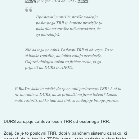
jernejl
je
9. feb 2014 ob 22:37
izjavil
:
Upoštevati moraš še stroške vodenja
poslovnega TRR in bančne provizije za
nakazila ter stroške računovodstva, če
ga potrebuješ.
Nič od tega ne rabiš. Poslovni TRR ni obvezen. To so
si banke izmislile, da lahko colajo nevedneže.
Odpreš običajen račun za fizične osebe, ki ga
prijaviš na DURS in AJPES.
@BlaYo: kako to misliš, da sp ne rabi poslovnega TRR? A ni to
ravno zahteva DURS, da so prihodki na firmo ločeni? Lahko
malo razložiš, lahko tudi kak link za nadaljnje branje, prosim.
DURS za s.p.je zahteva ločen TRR od osebnega TRR.
Zdaj, če je to poslovni TRR, dobi v bančnem sistemu oznako, ki
pomeni, da je številka TRRja javna - tako podatke o njem lahko