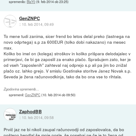
spremenilo:
BlaY0
(
9. feb 2014 ob 23:25
)
GenZNPC
::
10. feb 2014, 09:49
To mene tudi zanima, sicer frend bo letos delal preko (lastnega na
novo odprtega) s.p za 600EUR (tolko dobi nakazano) na mesec
max.
Koliko bo imel on (kolega) stroškov in koliko prišpara delodajalec v
primerjavi, če bi ga zaposlil za enako plačo. Sprašujem zato, ker je
od vseh "zaposlenih" zahteval naj odprejo s.p ali pa jim bo znižal
plačo oz. lahko grejo. V smislu Gostinske storitve Janez Novak s.p.
Seveda je žena računovodkinja, tako da bo ona vse to rihtala.
Zgodovina sprememb…
spremenil:
GenZNPC
(
10. feb 2014 ob 09:50
)
ZaphodBB
::
10. feb 2014, 09:58
Prvič jaz ne bi nikoli zaupal računovodji od zaposlovalca, da bo
pošteno hendlal še moje posle, še posebaj ne če je to žena od