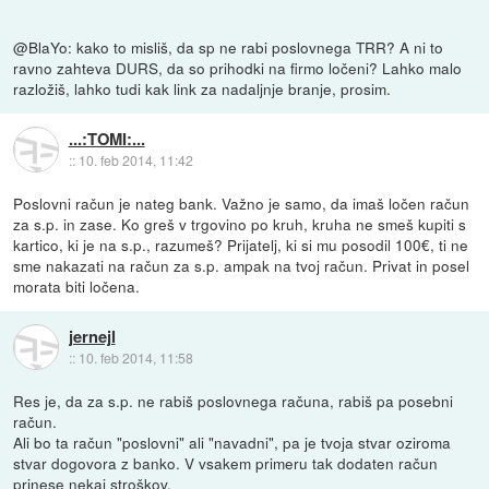
@BlaYo: kako to misliš, da sp ne rabi poslovnega TRR? A ni to
ravno zahteva DURS, da so prihodki na firmo ločeni? Lahko malo
razložiš, lahko tudi kak link za nadaljnje branje, prosim.
...:TOMI:...
::
10. feb 2014, 11:42
Poslovni račun je nateg bank. Važno je samo, da imaš ločen račun
za s.p. in zase. Ko greš v trgovino po kruh, kruha ne smeš kupiti s
kartico, ki je na s.p., razumeš? Prijatelj, ki si mu posodil 100€, ti ne
sme nakazati na račun za s.p. ampak na tvoj račun. Privat in posel
morata biti ločena.
jernejl
::
10. feb 2014, 11:58
Res je, da za s.p. ne rabiš poslovnega računa, rabiš pa posebni
račun.
Ali bo ta račun "poslovni" ali "navadni", pa je tvoja stvar oziroma
stvar dogovora z banko. V vsakem primeru tak dodaten račun
prinese nekaj stroškov.