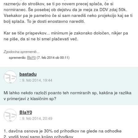
razmerju do stroškov, se ti po novem precej splača, če si
normiranec. Še posebej ob dejstvu da je meja za DDV zdaj 50k.
Vsekakor pa je pametno če si sam narediš neko projekcijo kaj se ti
bolj splača. To je dosti enostavno narediti.
Kar se tiče prispevkov... minimum je zakonsko določen, nikjer pa
ne piše, da si ne bi smel plačevati več.
Zgodovina sprememb…
spremenilo:
BlaY0
(
7. feb 2014 ob 00:11
)
bastadu
::
9. feb 2014, 19:44
Mi lahko nekdo razloži poanto teh normiranih sp, kakšna je razlika
v primerjavi z klasičnim sp?
BlaY0
::
9. feb 2014, 20:49
1. davčna osnova je 30% od prihodkov ne glede na odhodke
2. vodiš torej samo knjigo prihodkov