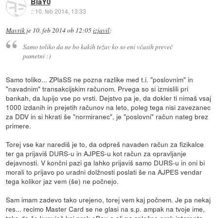
BlaY0
::
10. feb 2014, 13:33
Mavrik
je
10. feb 2014 ob 12:05
izjavil
:
Samo toliko da ne bo kakih težav ko so eni včasih preveč
pametni :)
Samo toliko... ZPlaSS ne pozna razlike med t.i. "poslovnim" in
"navadnim" transakcijskim računom. Prvega so si izmislili pri
bankah, da lupijo vse po vrsti. Dejstvo pa je, da dokler ti nimaš vsaj
1000 izdanih in prejetih računov na leto, poleg tega nisi zavezanec
za DDV in si hkrati še "normiranec", je "poslovni" račun nateg brez
primere.
Torej vse kar narediš je to, da odpreš navaden račun za fizikalce
ter ga prijaviš DURS-u in AJPES-u kot račun za opravljanje
dejavnosti. V končni pazi ga lahko prijaviš samo DURS-u in oni bi
morali to prijavo po uradni dolžnosti poslati še na AJPES vendar
tega kolikor jaz vem (še) ne počnejo.
Sam imam zadevo tako urejeno, torej vem kaj počnem. Je pa nekaj
res... recimo Master Card se ne glasi na s.p. ampak na tvoje ime,
tako da če kupuješ kaj prek eBay-a ali na splošno prek interneta