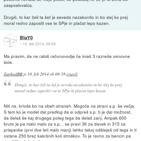
zasposlovalca.
Drugič, to kar želi ta šef je seveda nezakonito in bo slej ko prej
moral redno zaposlit vse te SPje in plačat lepo kazen.
BlaY0
::
10. feb 2014, 09:59
Ma pravim, da ne rabiš računovodje če imaš 3 razrede osnovne
šole.
ZaphodBB
je
10. feb 2014 ob 09:58
izjavil
:
Drugič, to kar želi ta šef je seveda nezakonito in bo slej ko prej
moral redno zaposlit vse te SPje in plačat lepo kazen.
Niti ne, krivda bo na obeh straneh. Mogoče na strani s.p. še večja.
S tem ko je model dal predlog da si odpreš s.p. ti je dal možnost,
da delaš še kaj drugega poleg tega da delaš zanj. Ampak 600
bruto je pa malo malo za s.p... se pravi 36 za davek in 315 za
prispevke (prvi dve leti malo manj) lahko takoj odšteješ od tega in ti
ostane 250 brez kakršnih koli stroškov. To je ravno za bencin pa