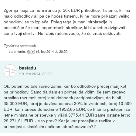
Zgornja meja za normiranca je 50k EUR prihodkov. Tistemu, ki ima
malo odhodkov ali pa če hočeš tistemu, ki ne more prikazati veliko
odhodkov, se to izplača. Poleg tega je manj birokracije in
posledično še manj nepotrebnih stroškov, ki bi umetno dvigovali
ceno tvoji storitvi. Ne rabiš računovodje, že če znaš seštevati.
Zgodovina sprememb…
spremenilo:
BlaY0
(
9. feb 2014 ob 20:50
)
bastadu
::
9. feb 2014, 22:22
Ok, potem bo tole ravno zame, ker bo odhodkov precej manj kot
pa prihodkov. Samo da dam en primer, da vidim, če sem zadevo
pravilno razumel: torej letni dohodek predpostavljam, da bi bil
35.000 EUR, torej je davčna osnova 30% te vrednosti, torej 10.500
EUR, kar nanese dohodnine 1952,65 EUR, če k temu prištejem še
letne minimalne prispevke v višini 3775,44 EUR zame ostane letno
29.271,91 EUR. Je to prav? Ker je kar precejšnja razlika v
primerjavi s klasičnim načinom obračunavanja??