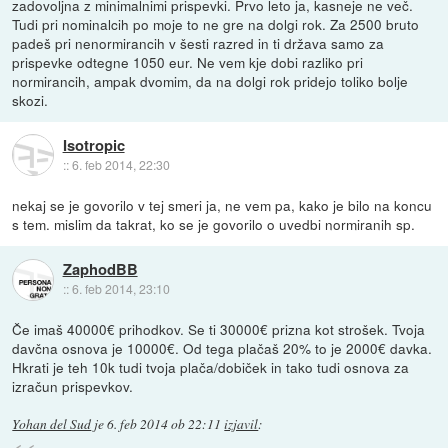
zadovoljna z minimalnimi prispevki. Prvo leto ja, kasneje ne več.
Tudi pri nominalcih po moje to ne gre na dolgi rok. Za 2500 bruto
padeš pri nenormirancih v šesti razred in ti država samo za
prispevke odtegne 1050 eur. Ne vem kje dobi razliko pri
normirancih, ampak dvomim, da na dolgi rok pridejo toliko bolje
skozi.
Isotropic
::
6. feb 2014, 22:30
nekaj se je govorilo v tej smeri ja, ne vem pa, kako je bilo na koncu
s tem. mislim da takrat, ko se je govorilo o uvedbi normiranih sp.
ZaphodBB
::
6. feb 2014, 23:10
Če imaš 40000€ prihodkov. Se ti 30000€ prizna kot strošek. Tvoja
davčna osnova je 10000€. Od tega plačaš 20% to je 2000€ davka.
Hkrati je teh 10k tudi tvoja plača/dobiček in tako tudi osnova za
izračun prispevkov.
Yohan del Sud
je
6. feb 2014 ob 22:11
izjavil
: