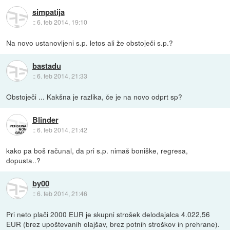
simpatija
::
6. feb 2014, 19:10
Na novo ustanovljeni s.p. letos ali že obstoječi s.p.?
bastadu
::
6. feb 2014, 21:33
Obstoječi ... Kakšna je razlika, če je na novo odprt sp?
Blinder
::
6. feb 2014, 21:42
kako pa boš računal, da pri s.p. nimaš boniške, regresa,
dopusta..?
by00
::
6. feb 2014, 21:46
Pri neto plači 2000 EUR je skupni strošek delodajalca 4.022,56
EUR (brez upoštevanih olajšav, brez potnih stroškov in prehrane).