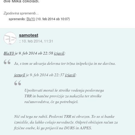
dve Milka čokoladi.
Zgodovina sprememb…
spremenilo:
BlaY0
(
10. feb 2014 ob 10:07
)
samotest
::
10. feb 2014, 11:31
BlaY0
je
9. feb 2014 ob 22:58
izjavil
:
Ja, s tem se ukvarja delovna ter tržna inšpekcija in ne davčna.
jernejl
je
9. feb 2014 ob 22:37
izjavil
:
Upoštevati moraš še stroške vodenja poslovnega
TRR in bančne provizije za nakazila ter stroške
računovodstva, če ga potrebuješ.
Nič od tega ne rabiš. Poslovni TRR ni obvezen. To so si banke
izmislile, da lahko colajo nevedneže. Odpreš običajen račun za
fizične osebe, ki ga prijaviš na DURS in AJPES.