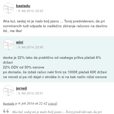
bastadu
::
9. feb 2014, 22:42
Aha kul, sedaj mi je malo bolj jasno ... Torej predvidevam, da pri
normirancih tudi odpade to nadležno zbiranje računov na davčno
itd., me like!
wini
::
9. feb 2014, 22:45
davka je 22% tako da praktično od vsakega priliva plačaš 6%
državi
22% DDV od 30% osnove
po domače, če izdaš račun neki firmi za 1000€ plačaš 60€ državi
ne moreš si pa nič dajat v stroške in si na kak način nižat osnove
jernejl
::
9. feb 2014, 22:51
bastadu
je
9. feb 2014 ob 22:42
izjavil
:
Aha kul, sedaj mi je malo bolj jasno ... Torej predvidevam, da pri