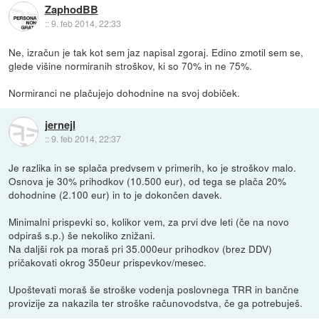
ZaphodBB
::
9. feb 2014, 22:33
Ne, izračun je tak kot sem jaz napisal zgoraj. Edino zmotil sem se,
glede višine normiranih stroškov, ki so 70% in ne 75%.
Normiranci ne plačujejo dohodnine na svoj dobiček.
jernejl
::
9. feb 2014, 22:37
Je razlika in se splača predvsem v primerih, ko je stroškov malo.
Osnova je 30% prihodkov (10.500 eur), od tega se plača 20%
dohodnine (2.100 eur) in to je dokončen davek.
Minimalni prispevki so, kolikor vem, za prvi dve leti (če na novo
odpiraš s.p.) še nekoliko znižani.
Na daljši rok pa moraš pri 35.000eur prihodkov (brez DDV)
pričakovati okrog 350eur prispevkov/mesec.
Upoštevati moraš še stroške vodenja poslovnega TRR in bančne
provizije za nakazila ter stroške računovodstva, če ga potrebuješ.