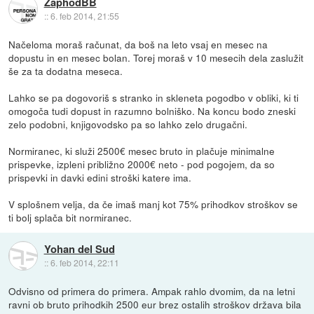
ZaphodBB
::
6. feb 2014, 21:55
Načeloma moraš računat, da boš na leto vsaj en mesec na
dopustu in en mesec bolan. Torej moraš v 10 mesecih dela zaslužit
še za ta dodatna meseca.
Lahko se pa dogovoriš s stranko in skleneta pogodbo v obliki, ki ti
omogoča tudi dopust in razumno bolniško. Na koncu bodo zneski
zelo podobni, knjigovodsko pa so lahko zelo drugačni.
Normiranec, ki služi 2500€ mesec bruto in plačuje minimalne
prispevke, izpleni približno 2000€ neto - pod pogojem, da so
prispevki in davki edini stroški katere ima.
V splošnem velja, da če imaš manj kot 75% prihodkov stroškov se
ti bolj splača bit normiranec.
Yohan del Sud
::
6. feb 2014, 22:11
Odvisno od primera do primera. Ampak rahlo dvomim, da na letni
ravni ob bruto prihodkih 2500 eur brez ostalih stroškov država bila