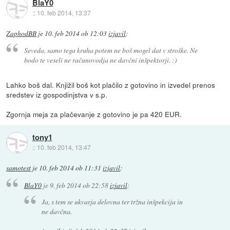
BlaY0
::
10. feb 2014, 13:37
ZaphodBB
je
10. feb 2014 ob 12:03
izjavil
:
Seveda, samo tega kruha potem ne boš mogel dat v stroške. Ne
bodo te veseli ne računovodja ne davčni inšpektorji. :)
Lahko boš dal. Knjižil boš kot plačilo z gotovino in izvedel prenos
sredstev iz gospodinjstva v s.p.
Zgornja meja za plačevanje z gotovino je pa 420 EUR.
tony1
::
10. feb 2014, 13:47
samotest
je
10. feb 2014 ob 11:31
izjavil
:
BlaY0
je
9. feb 2014 ob 22:58
izjavil
:
Ja, s tem se ukvarja delovna ter tržna inšpekcija in
ne davčna.