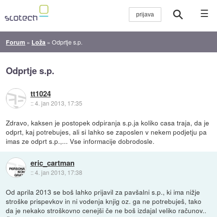
☰
Forum
»
Loža
»
Odprtje s.p.
Odprtje s.p.
tt1024
::
4. jan 2013, 17:35
Zdravo, kaksen je postopek odpiranja s.p.ja koliko casa traja, da je
odprt, kaj potrebujes, ali si lahko se zaposlen v nekem podjetju pa
imas ze odprt s.p.,... Vse informacije dobrodosle.
eric_cartman
::
4. jan 2013, 17:38
Od aprila 2013 se boš lahko prijavil za pavšalni s.p., ki ima nižje
stroške prispevkov in ni vodenja knjig oz. ga ne potrebuješ, tako
da je nekako stroškovno cenejši če ne boš izdajal veliko računov..