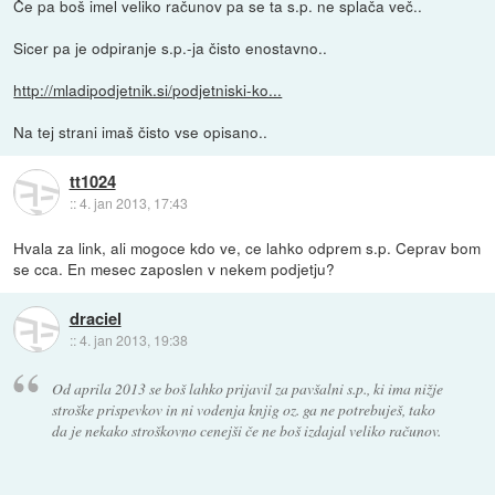
Če pa boš imel veliko računov pa se ta s.p. ne splača več..
Sicer pa je odpiranje s.p.-ja čisto enostavno..
http://mladipodjetnik.si/podjetniski-ko...
Na tej strani imaš čisto vse opisano..
tt1024
::
4. jan 2013, 17:43
Hvala za link, ali mogoce kdo ve, ce lahko odprem s.p. Ceprav bom
se cca. En mesec zaposlen v nekem podjetju?
draciel
::
4. jan 2013, 19:38
Od aprila 2013 se boš lahko prijavil za pavšalni s.p., ki ima nižje
stroške prispevkov in ni vodenja knjig oz. ga ne potrebuješ, tako
da je nekako stroškovno cenejši če ne boš izdajal veliko računov.