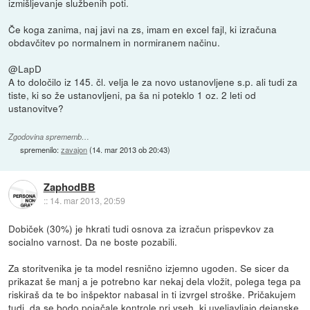
izmišljevanje službenih poti.
Če koga zanima, naj javi na zs, imam en excel fajl, ki izračuna
obdavčitev po normalnem in normiranem načinu.
@LapD
A to določilo iz 145. čl. velja le za novo ustanovljene s.p. ali tudi za
tiste, ki so že ustanovljeni, pa ša ni poteklo 1 oz. 2 leti od
ustanovitve?
Zgodovina sprememb…
spremenilo:
zavajon
(
14. mar 2013 ob 20:43
)
ZaphodBB
::
14. mar 2013, 20:59
Dobiček (30%) je hkrati tudi osnova za izračun prispevkov za
socialno varnost. Da ne boste pozabili.
Za storitvenika je ta model resnično izjemno ugoden. Se sicer da
prikazat še manj a je potrebno kar nekaj dela vložit, polega tega pa
riskiraš da te bo inšpektor nabasal in ti izvrgel stroške. Pričakujem
tudi, da se bodo pojačale kontrole pri vseh, ki uveljavljajo dejanske