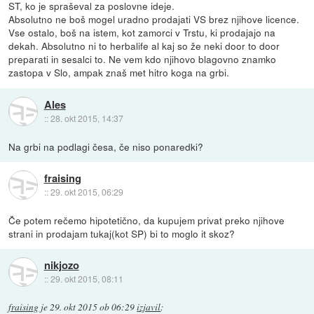
ST, ko je spraševal za poslovne ideje.
Absolutno ne boš mogel uradno prodajati VS brez njihove licence.
Vse ostalo, boš na istem, kot zamorci v Trstu, ki prodajajo na
dekah. Absolutno ni to herbalife al kaj so že neki door to door
preparati in sesalci to. Ne vem kdo njihovo blagovno znamko
zastopa v Slo, ampak znaš met hitro koga na grbi.
Ales
::
28. okt 2015, 14:37
Na grbi na podlagi česa, če niso ponaredki?
fraising
::
29. okt 2015, 06:29
Če potem rečemo hipotetično, da kupujem privat preko njihove
strani in prodajam tukaj(kot SP) bi to moglo it skoz?
nikjozo
::
29. okt 2015, 08:11
fraising
je
29. okt 2015 ob 06:29
izjavil
: