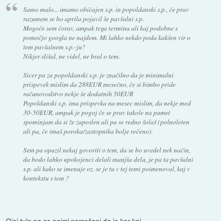
Samo malo... imamo običajen s.p. in popoldanski s.p., če prav
razumem se bo aprila pojavil še pavšalni s.p.
Mogoče sem čorav, ampak tega termina ali kaj podobne s
pomočjo googla ne najdem. Mi lahko nekdo poda kakšen vir o
tem pavšalnem s.p.-ju?
Nikjer slišal, ne videl, ne bral o tem.
Sicer pa za popoldanski s.p. je značilno da je minimalni
prispevek mislim da 288EUR mesečno, če si bimbo pride
računovodstvo nekje še dodatnih 50EUR
Popoldanski s.p. ima prispevka na mesec mislim, da nekje med
30-50EUR, ampak je pogoj če se prav takole na pamet
spominjam da si že zaposlen ali pa se redno šolaš (polnoleten
ali pa, če imaš poroka/zastopnika bolje rečeno).
Sem pa opazil nekaj govoriti o tem, da se bo uvedel nek način,
da bodo lahko upokojenci delali manjša dela, je pa ta pavšalni
s.p. ali kako se imenuje oz. se je tu v tej temi poimenoval, kaj v
kontekstu s tem ?
Ojej tule pa so pojmi pomešani da je kar kaj.