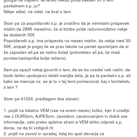
pavšalnem s.p.-ju?
Nikjer slišal, ne videl, ne bral o tem.
Sicer pa za popoldanski s.p. je značilno da je minimalni prispevek
mislim da 288€ mesečno, če si bimbo pride računovodstvo nekje
še dodatnih 50€
Popoldanski s.p. ima prispevka na mesec mislim, da nekje med 30-
50€, ampak je pogoj če se prav takole na pamet spominjam da si
že zaposlen ali pa se redno šolaš (polnoleten ali pa, če imaš
poroka/zastopnika bolje rečeno).
Sem pa opazil nekaj govoriti o tem, da se bo uvedel nek način, da
bodo lahko upokojenci delali manjša dela, je pa ta pavšalni s.p. ali
kako se imenuje oz. se je tu v tej temi poimenoval, kaj v kontekstu
s tem ?
Sicer pa tt1024, predlagam dve stavari:
1. pojdi na lokalno VEM (vse na enem mestu) točko, kjer ti uredijo
vse z DURSom, AJPESom, zavodom, zavarovanjem in dobiš vse
informacije, celo preko spletne strani e-VEM lahko odpreš s.p.
doma, ne da bi vzdignil rit.
2. pojdi na zavod in vprašaj, kdaj bo spet denarja za