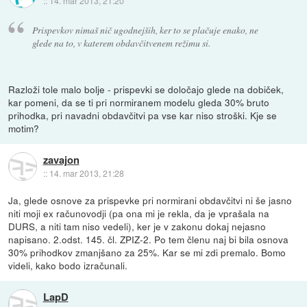
::
14. mar 2013, 21:20
Prispevkov nimaš nič ugodnejših, ker to se plačuje enako, ne
glede na to, v katerem obdavčitvenem režimu si.
Razloži tole malo bolje - prispevki se določajo glede na dobiček,
kar pomeni, da se ti pri normiranem modelu gleda 30% bruto
prihodka, pri navadni obdavčitvi pa vse kar niso stroški. Kje se
motim?
zavajon
::
14. mar 2013, 21:28
Ja, glede osnove za prispevke pri normirani obdavčitvi ni še jasno
niti moji ex računovodji (pa ona mi je rekla, da je vprašala na
DURS, a niti tam niso vedeli), ker je v zakonu dokaj nejasno
napisano. 2.odst. 145. čl. ZPIZ-2. Po tem členu naj bi bila osnova
30% prihodkov zmanjšano za 25%. Kar se mi zdi premalo. Bomo
videli, kako bodo izračunali.
LapD