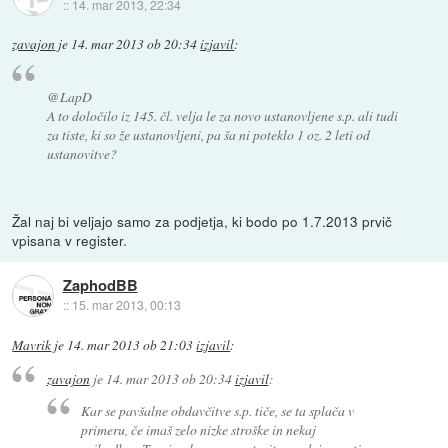
::
14. mar 2013, 22:34
zavajon
je
14. mar 2013 ob 20:34
izjavil
:
@LapD
A to določilo iz 145. čl. velja le za novo ustanovljene s.p. ali tudi
za tiste, ki so že ustanovljeni, pa ša ni poteklo 1 oz. 2 leti od
ustanovitve?
Žal naj bi veljajo samo za podjetja, ki bodo po 1.7.2013 prvič
vpisana v register.
ZaphodBB
::
15. mar 2013, 00:13
Mavrik
je
14. mar 2013 ob 21:03
izjavil
:
zavajon
je
14. mar 2013 ob 20:34
izjavil
:
Kar se pavšalne obdavčitve s.p. tiče, se ta splača v
primeru, če imaš zelo nizke stroške in nekaj