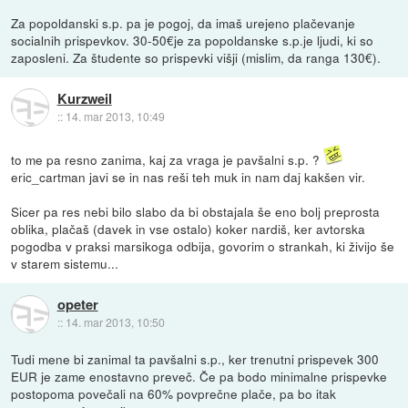
Za popoldanski s.p. pa je pogoj, da imaš urejeno plačevanje
socialnih prispevkov. 30-50€je za popoldanske s.p.je ljudi, ki so
zaposleni. Za študente so prispevki višji (mislim, da ranga 130€).
Kurzweil
::
14. mar 2013, 10:49
to me pa resno zanima, kaj za vraga je pavšalni s.p. ?
eric_cartman javi se in nas reši teh muk in nam daj kakšen vir.
Sicer pa res nebi bilo slabo da bi obstajala še eno bolj preprosta
oblika, plačaš (davek in vse ostalo) koker nardiš, ker avtorska
pogodba v praksi marsikoga odbija, govorim o strankah, ki živijo še
v starem sistemu...
opeter
::
14. mar 2013, 10:50
Tudi mene bi zanimal ta pavšalni s.p., ker trenutni prispevek 300
EUR je zame enostavno preveč. Če pa bodo minimalne prispevke
postopoma povečali na 60% povprečne plače, pa bo itak