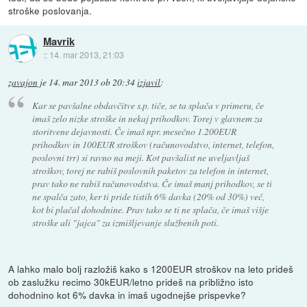
stroške poslovanja.
Mavrik
::
14. mar 2013, 21:03
zavajon
je
14. mar 2013 ob 20:34
izjavil
:
Kar se pavšalne obdavčitve s.p. tiče, se ta splača v primeru, če
imaš zelo nizke stroške in nekaj prihodkov. Torej v glavnem za
storitvene dejavnosti. Če imaš npr. mesečno 1.200EUR
prihodkov in 100EUR stroškov (računovodstvo, internet, telefon,
poslovni trr) si ravno na meji. Kot pavšalist ne uveljavljaš
stroškov, torej ne rabiš poslovnih paketov za telefon in internet,
prav tako ne rabiš računovodstva. Če imaš manj prihodkov, se ti
ne spalča zato, ker ti pride tistih 6% davka (20% od 30%) več,
kot bi plačal dohodnine. Prav tako se ti ne splača, če imaš višje
stroške ali "jajca" za izmišljevanje službenih poti.
A lahko malo bolj razložiš kako s 1200EUR stroškov na leto prideš
ob zaslužku recimo 30kEUR/letno prideš na približno isto
dohodnino kot 6% davka in imaš ugodnejše prispevke?