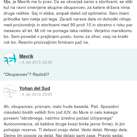
Mja, ja Mavrik ma tu prav. Če se ukvarjaš samo s storitvami, se sliši
kul na ravni omenjene skupine obupancev, za katere država nima
druge rešitve. Saj ni slaba, ampak daleč od optimalne. Sam imam
prihodke tam nekje pol tega. Zaradi narave dela mi dohodki nihajo
med proizvodnjo in storitvami med 90 proti 10 in obratno v roku par
mesecev ali let. Mi nič ne pomaga taka rešitev. Verjetno marsikomu
bo. Sem povedal v prejšnjem postu, komu za ziher, vsaj na kratki
rok bo. Resnim proizvajlnim firmicam pač ne.
Mavrik
::
4. jan 2013, 22:36
"Obupancev"? Razloži?
Yohan del Sud
::
4. jan 2013, 23:05
Ah, obupancev, priznam, malo huda beseda. Pač. Sposobni
rokodelci bivših velikih firm (od IUV, do Mure in celo kakega
povsem "obrobnega, načrtno izredno počasi izčrpanega"
Autocommerca, ali kakšne druge kvazi bivše javne firme), ki jim
pohajajo rezerve. Ti delavci znajo delat. Vedo delat. Nimajo dela.
Dejmo jim pogoje za delat. Naj delajo sami zase. Pravijo sedaj.