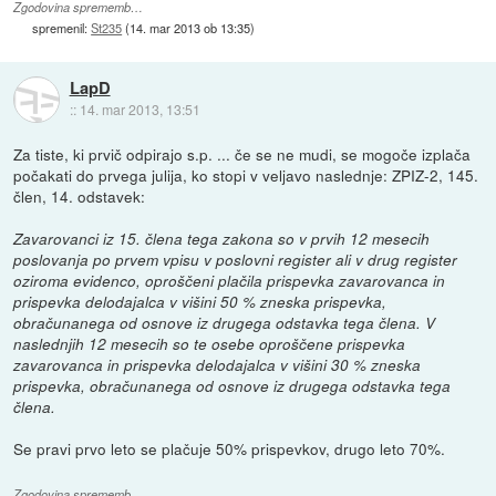
Zgodovina sprememb…
spremenil:
St235
(
14. mar 2013 ob 13:35
)
LapD
::
14. mar 2013, 13:51
Za tiste, ki prvič odpirajo s.p. ... če se ne mudi, se mogoče izplača
počakati do prvega julija, ko stopi v veljavo naslednje: ZPIZ-2, 145.
člen, 14. odstavek:
Zavarovanci iz 15. člena tega zakona so v prvih 12 mesecih
poslovanja po prvem vpisu v poslovni register ali v drug register
oziroma evidenco, oproščeni plačila prispevka zavarovanca in
prispevka delodajalca v višini 50 % zneska prispevka,
obračunanega od osnove iz drugega odstavka tega člena. V
naslednjih 12 mesecih so te osebe oproščene prispevka
zavarovanca in prispevka delodajalca v višini 30 % zneska
prispevka, obračunanega od osnove iz drugega odstavka tega
člena.
Se pravi prvo leto se plačuje 50% prispevkov, drugo leto 70%.
Zgodovina sprememb…