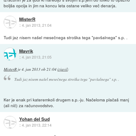
boljša opcija in jim na koncu leta ostane veliko več denarja.
MisterR
::
4. jan 2013, 21:04
Tudi jaz nisem našel mesečnega stroška tega "pavšalnega" s.p. .
Mavrik
::
4. jan 2013, 21:05
MisterR
je
4. jan 2013 ob 21:04
izjavil
:
Tudi jaz nisem našel mesečnega stroška tega "pavšalnega" s.p. .
Ker je enak pri kateremkoli drugem s.p.-ju. Načeloma plačaš manj
(ali nič) za računovodstvo.
Yohan del Sud
::
4. jan 2013, 22:14