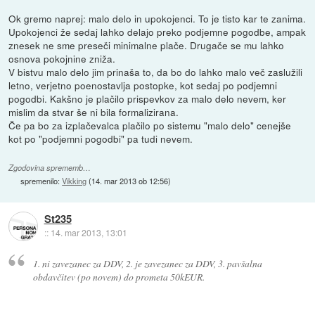
Ok gremo naprej: malo delo in upokojenci. To je tisto kar te zanima.
Upokojenci že sedaj lahko delajo preko podjemne pogodbe, ampak
znesek ne sme preseči minimalne plače. Drugače se mu lahko
osnova pokojnine zniža.
V bistvu malo delo jim prinaša to, da bo do lahko malo več zaslužili
letno, verjetno poenostavlja postopke, kot sedaj po podjemni
pogodbi. Kakšno je plačilo prispevkov za malo delo nevem, ker
mislim da stvar še ni bila formalizirana.
Če pa bo za izplačevalca plačilo po sistemu "malo delo" cenejše
kot po "podjemni pogodbi" pa tudi nevem.
Zgodovina sprememb…
spremenilo:
Vikking
(
14. mar 2013 ob 12:56
)
St235
::
14. mar 2013, 13:01
1. ni zavezanec za DDV, 2. je zavezanec za DDV, 3. pavšalna
obdavčitev (po novem) do prometa 50kEUR.