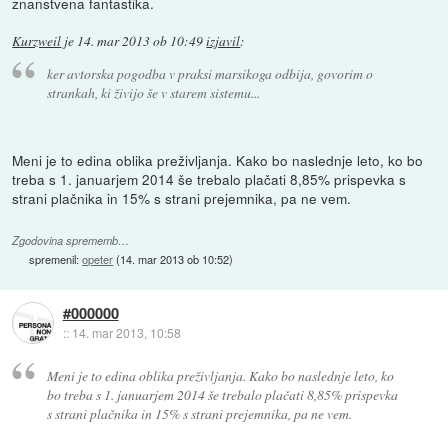
znanstvena fantastika.
Kurzweil
je
14. mar 2013 ob 10:49
izjavil
:
ker avtorska pogodba v praksi marsikoga odbija, govorim o
strankah, ki živijo še v starem sistemu...
Meni je to edina oblika preživljanja. Kako bo naslednje leto, ko bo
treba s 1. januarjem 2014 še trebalo plačati 8,85% prispevka s
strani plačnika in 15% s strani prejemnika, pa ne vem.
Zgodovina sprememb…
spremenil:
opeter
(
14. mar 2013 ob 10:52
)
#000000
::
14. mar 2013, 10:58
Meni je to edina oblika preživljanja. Kako bo naslednje leto, ko
bo treba s 1. januarjem 2014 še trebalo plačati 8,85% prispevka
s strani plačnika in 15% s strani prejemnika, pa ne vem.