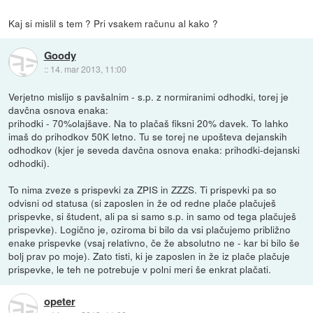
Kaj si mislil s tem ? Pri vsakem računu al kako ?
Goody
::
14. mar 2013, 11:00
Verjetno mislijo s pavšalnim - s.p. z normiranimi odhodki, torej je
davčna osnova enaka:
prihodki - 70%olajšave. Na to plačaš fiksni 20% davek. To lahko
imaš do prihodkov 50K letno. Tu se torej ne upošteva dejanskih
odhodkov (kjer je seveda davčna osnova enaka: prihodki-dejanski
odhodki).
To nima zveze s prispevki za ZPIS in ZZZS. Ti prispevki pa so
odvisni od statusa (si zaposlen in že od redne plače plačuješ
prispevke, si študent, ali pa si samo s.p. in samo od tega plačuješ
prispevke). Logično je, oziroma bi bilo da vsi plačujemo približno
enake prispevke (vsaj relativno, če že absolutno ne - kar bi bilo še
bolj prav po moje). Zato tisti, ki je zaposlen in že iz plače plačuje
prispevke, le teh ne potrebuje v polni meri še enkrat plačati.
opeter