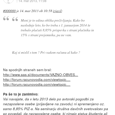
::
14. mar 2013, 11:08
#000000
je
14. mar 2013 ob 10:58
izjavil
:
Meni je to edina oblika preživljanja. Kako bo
naslednje leto, ko bo treba s 1. januarjem 2014 še
trebalo plačati 8,85% prispevka s strani plačnika in
15% s strani prejemnika, pa ne vem.
Kaj si mislil s tem ? Pri vsakem računu al kako ?
Na spodnjih straneh sem bral:
http://www.aas.si/documents/VAZNO-OBVES...
http://forum.racunovodja.com/viewtopic....
http://forum.racunovodja.com/viewtopic....
Pa še to je zanimivo:
Vsi navajate, da v letu 2013 delo po avtorski pogodbi za
nezaposlene osebe (prijavljene na zavodu) ni spremenjeno oz.
samo 8,85% PIZ-a. Na seminarju društva davčnih svetovalcev pa
so povedali, da nezaposlene osebe, ki nimajo status študenta ali