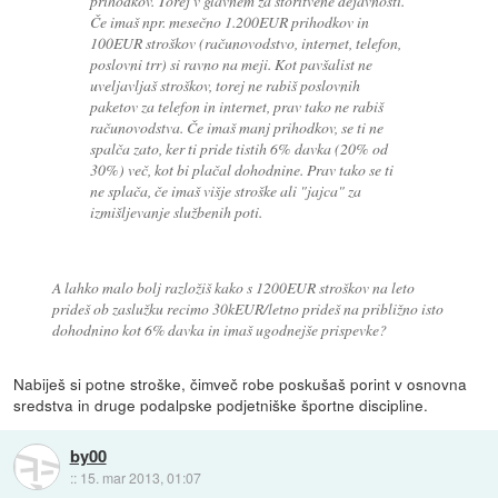
prihodkov. Torej v glavnem za storitvene dejavnosti.
Če imaš npr. mesečno 1.200EUR prihodkov in
100EUR stroškov (računovodstvo, internet, telefon,
poslovni trr) si ravno na meji. Kot pavšalist ne
uveljavljaš stroškov, torej ne rabiš poslovnih
paketov za telefon in internet, prav tako ne rabiš
računovodstva. Če imaš manj prihodkov, se ti ne
spalča zato, ker ti pride tistih 6% davka (20% od
30%) več, kot bi plačal dohodnine. Prav tako se ti
ne splača, če imaš višje stroške ali "jajca" za
izmišljevanje službenih poti.
A lahko malo bolj razložiš kako s 1200EUR stroškov na leto
prideš ob zaslužku recimo 30kEUR/letno prideš na približno isto
dohodnino kot 6% davka in imaš ugodnejše prispevke?
Nabiješ si potne stroške, čimveč robe poskušaš porint v osnovna
sredstva in druge podalpske podjetniške športne discipline.
by00
::
15. mar 2013, 01:07