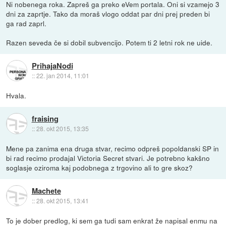
Ni nobenega roka. Zapreš ga preko eVem portala. Oni si vzamejo 3
dni za zaprtje. Tako da moraš vlogo oddat par dni prej preden bi
ga rad zaprl.
Razen seveda če si dobil subvencijo. Potem ti 2 letni rok ne uide.
PrihajaNodi
::
22. jan 2014, 11:01
Hvala.
fraising
::
28. okt 2015, 13:35
Mene pa zanima ena druga stvar, recimo odpreš popoldanski SP in
bi rad recimo prodajal Victoria Secret stvari. Je potrebno kakšno
soglasje oziroma kaj podobnega z trgovino ali to gre skoz?
Machete
::
28. okt 2015, 13:41
To je dober predlog, ki sem ga tudi sam enkrat že napisal enmu na