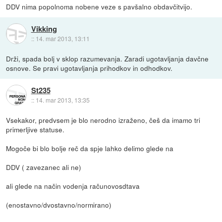
DDV nima popolnoma nobene veze s pavšalno obdavčitvijo.
Vikking
::
14. mar 2013, 13:11
Drži, spada bolj v sklop razumevanja. Zaradi ugotavljanja davčne
osnove. Se pravi ugotavljanja prihodkov in odhodkov.
St235
::
14. mar 2013, 13:35
Vsekakor, predvsem je blo nerodno izraženo, češ da imamo tri
primerljive statuse.
Mogoče bi blo bolje reč da spje lahko delimo glede na
DDV ( zavezanec ali ne)
ali glede na način vodenja računovosdtava
(enostavno/dvostavno/normirano)