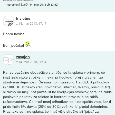
spremenil:
LapD
(
14. mar 2013 ob 13:52
)
Invictus
::
14. mar 2013, 17:17
Dobra novica ...
Bom počakal
.
zavajon
::
14. mar 2013, 20:34
Kar se pavšalne obdavčitve s.p. tiče, se ta splača v primeru, če
imaš zelo nizke stroške in nekaj prihodkov. Torej v glavnem za
storitvene dejavnosti. Če imaš npr. mesečno 1.200EUR prihodkov
in 100EUR stroškov (računovodstvo, internet, telefon, poslovni trr)
si ravno na meji. Kot pavšalist ne uveljavljaš stroškov, torej ne rabiš
poslovnih paketov za telefon in internet, prav tako ne rabiš
računovodstva. Če imaš manj prihodkov, se ti ne spalča zato, ker ti
pride tistih 6% davka (20% od 30%) več, kot bi plačal dohodnine.
Prav tako se ti ne splača, če imaš višje stroške ali "jajca" za