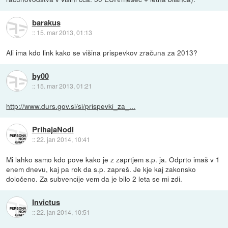
barakus
::
15. mar 2013, 01:13
Ali ima kdo link kako se višina prispevkov zračuna za 2013?
by00
::
15. mar 2013, 01:21
http://www.durs.gov.si/si/prispevki_za_...
PrihajaNodi
::
22. jan 2014, 10:41
Mi lahko samo kdo pove kako je z zaprtjem s.p. ja. Odprto imaš v 1
enem dnevu, kaj pa rok da s.p. zapreš. Je kje kaj zakonsko
določeno. Za subvencije vem da je bilo 2 leta se mi zdi.
Invictus
::
22. jan 2014, 10:51