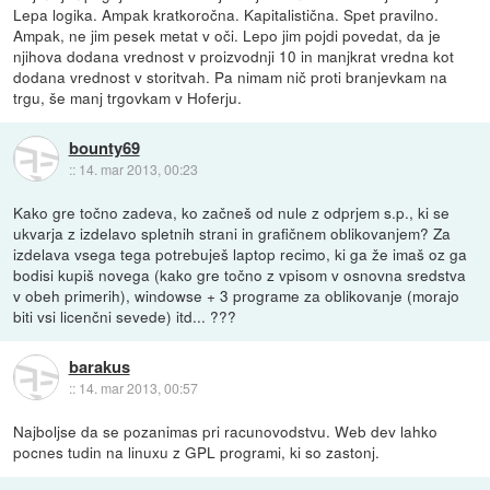
Lepa logika. Ampak kratkoročna. Kapitalistična. Spet pravilno.
Ampak, ne jim pesek metat v oči. Lepo jim pojdi povedat, da je
njihova dodana vrednost v proizvodnji 10 in manjkrat vredna kot
dodana vrednost v storitvah. Pa nimam nič proti branjevkam na
trgu, še manj trgovkam v Hoferju.
bounty69
::
14. mar 2013, 00:23
Kako gre točno zadeva, ko začneš od nule z odprjem s.p., ki se
ukvarja z izdelavo spletnih strani in grafičnem oblikovanjem? Za
izdelava vsega tega potrebuješ laptop recimo, ki ga že imaš oz ga
bodisi kupiš novega (kako gre točno z vpisom v osnovna sredstva
v obeh primerih), windowse + 3 programe za oblikovanje (morajo
biti vsi licenčni sevede) itd... ???
barakus
::
14. mar 2013, 00:57
Najboljse da se pozanimas pri racunovodstvu. Web dev lahko
pocnes tudin na linuxu z GPL programi, ki so zastonj.