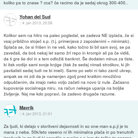
koliko pa to znese ? cca? če recimo da je sedaj okrog 300-400..
Yohan del Sud
::
4. jan 2013, 20:58
Kolikor sem na hitro na palec pogledal, se zadeva NE izplača, če si
vsaj približno stoječ s.p. (t.j. primerjava z zaposlenimi = minimalc).
Splača se, če si frišen in ne veš, kako točno bi bil sam svoj, se pa
zavedaš, da boš nekaj let samo žrl repo in krompir ali pa če vidiš,
da ti gre še dol in s tem odložiš bankrot. Še dodaten minus za tiste,
ki itak vodijo sami svoje knjige (itak že sedaj nimaš stroškov, ki jih
pavšalisti sedaj tudi ne bi imeli). Samo po sebi ni tako zanič ukrep,
ampak se mi zdi da je namenjen zgolj pred kratkim množično
odpuščenim, da imajo neko voljo začeti na novo iz nule. Začasno
kupovanje socialnega miru, na račun nekega upanja na boljše
življenje. Naj me kdo popravi, če zadevo drugače razume.
Mavrik
::
4. jan 2013, 21:01
Za ljudi, ki delajo v storitveni dejavnosti in so one-man-s.p.ji je to
mana z neba. 50k/leto vseeno ni lih minimalna plača in po trenutnih
izračunih je za ljudi ki naredijo s svojim s.p.jem do toliko to opazno