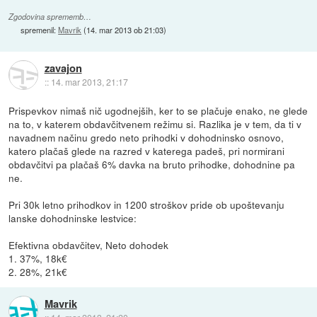
Zgodovina sprememb…
spremenil:
Mavrik
(
14. mar 2013 ob 21:03
)
zavajon
::
14. mar 2013, 21:17
Prispevkov nimaš nič ugodnejših, ker to se plačuje enako, ne glede
na to, v katerem obdavčitvenem režimu si. Razlika je v tem, da ti v
navadnem načinu gredo neto prihodki v dohodninsko osnovo,
katero plačaš glede na razred v katerega padeš, pri normirani
obdavčitvi pa plačaš 6% davka na bruto prihodke, dohodnine pa
ne.
Pri 30k letno prihodkov in 1200 stroškov pride ob upoštevanju
lanske dohodninske lestvice:
Efektivna obdavčitev, Neto dohodek
1. 37%, 18k€
2. 28%, 21k€
Mavrik