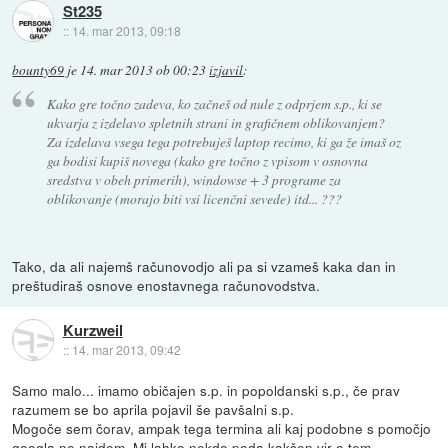
St235
::
14. mar 2013, 09:18
bounty69
je
14. mar 2013 ob 00:23
izjavil
:
Kako gre točno zadeva, ko začneš od nule z odprjem s.p., ki se
ukvarja z izdelavo spletnih strani in grafičnem oblikovanjem?
Za izdelava vsega tega potrebuješ laptop recimo, ki ga že imaš oz
ga bodisi kupiš novega (kako gre točno z vpisom v osnovna
sredstva v obeh primerih), windowse + 3 programe za
oblikovanje (morajo biti vsi licenčni sevede) itd... ???
Tako, da ali najemš računovodjo ali pa si vzameš kaka dan in
preštudiraš osnove enostavnega računovodstva.
Kurzweil
::
14. mar 2013, 09:42
Samo malo... imamo običajen s.p. in popoldanski s.p., če prav
razumem se bo aprila pojavil še pavšalni s.p.
Mogoče sem čorav, ampak tega termina ali kaj podobne s pomočjo
googla ne najdem. Mi lahko nekdo poda kakšen vir o tem