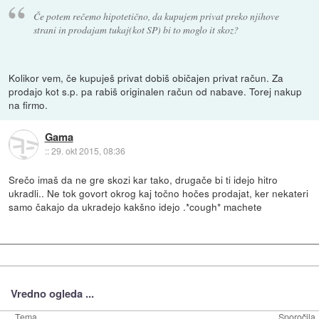
Če potem rečemo hipotetično, da kupujem privat preko njihove
strani in prodajam tukaj(kot SP) bi to moglo it skoz?
Kolikor vem, če kupuješ privat dobiš običajen privat račun. Za
prodajo kot s.p. pa rabiš originalen račun od nabave. Torej nakup
na firmo.
Gama
::
29. okt 2015, 08:36
Srečo imaš da ne gre skozi kar tako, drugače bi ti idejo hitro
ukradli.. Ne tok govort okrog kaj točno hočes prodajat, ker nekateri
samo čakajo da ukradejo kakšno idejo .*cough* machete
Vredno ogleda ...
Tema
Sporočila