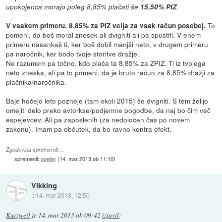
upokojenca morajo poleg 8,85% plačati še
15,50% PIZ
.
To
V vsakem primeru, 8,85% za PIZ velja za vsak račun posebej.
pomeni, da boš moral znesek ali dvigniti ali pa spustiti. V enem
primeru nasankaš ti, ker boš dobil manjši neto, v drugem primeru
pa naročnik, ker bodo tvoje storitve dražje.
Ne razumem pa točno, kdo plača ta 8,85% za ZPIZ. Ti iz tvojega
neto zneska, ali pa to pomeni, da je bruto račun za 8,85% dražji za
plačnika/naročnika.
Baje hočejo leto pozneje (tam okoli 2015) še dvigniti. S tem želijo
omejiti delo preko avtorkse/podjemne pogodbe, da naj bo čim več
espejevcev. Ali pa zaposlenih (za nedoločen čas po novem
zakonu). Imam pa občutek, da bo ravno kontra efekt.
Zgodovina sprememb…
spremenil:
opeter
(
14. mar 2013 ob 11:10
)
Vikking
::
14. mar 2013, 12:50
Kurzweil
je
14. mar 2013 ob 09:42
izjavil
: