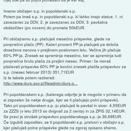
Imamo običajen s.p. in popoldanski s.p.
Potem pa imaš s.p. in popoldanski s.p. ki lahko imajo status: 1. ni
zavezanec za DDV, 2. je zavezanec za DDV, 3. pavšalna
obdavčitev (po novem) do prometa 50kEUR.
Pri običajnemu s.p. plačuješ mesečno prispevke, glede na
povprečno plačo (PP). Kateri procent PP-ja plačuješ pa določa
dosežena osnova v prejšnem poslovnem letu. Večina jih plačuje
60% PP-ja. Znesek se spreminja mesečno, ker se spreminja tudi
povprečna bruto plača za prejšni mesec. Primer: če moraš
plačevati prispevke 60% PP je končni znesek plačila prispevkov za
s.p. (mesec februar 2013) 351,71EUR
Iz te tabele potem razbereš:
http://www.durs.gov.si/fileadmin/durs.g...
Pri popoldanskem s.p. (katerega odprtje je le mogoče v primeru da
si zaposlen že nekje drugje, kjer se ti plačujejo polni prispevki).
Tako pri popoldanskem s.p.-ju plačuješ le pavšal in sicer: 4,55EUR
za ZZZS (v letu 2013 so dvignali za 2 centa) in za ZPIS 32,14EUR.
Se pravi je strošek prispevkov popoldanskega s.p.-ja 36,69EUR.
Če izgubiš zaposlitev, se ti popoldanski s.p. pretvori v običajni s.p.
kjer plačuješ polne prispevke glede na zgoraj opisano shemo.