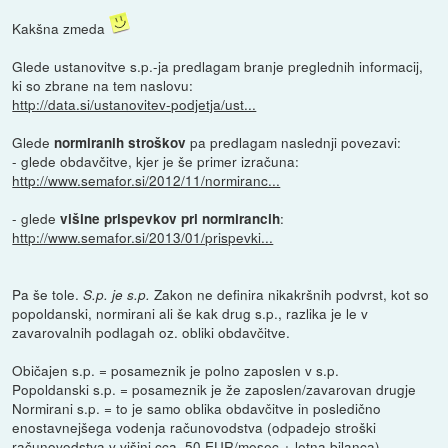
Kakšna zmeda
Glede ustanovitve s.p.-ja predlagam branje preglednih informacij,
ki so zbrane na tem naslovu:
http://data.si/ustanovitev-podjetja/ust...
Glede
pa predlagam naslednji povezavi:
normiranih stroškov
- glede obdavčitve, kjer je še primer izračuna:
http://www.semafor.si/2012/11/normiranc...
- glede
:
višine prispevkov pri normirancih
http://www.semafor.si/2013/01/prispevki...
Pa še tole.
Zakon ne definira nikakršnih podvrst, kot so
S.p. je s.p.
popoldanski, normirani ali še kak drug s.p., razlika je le v
zavarovalnih podlagah oz. obliki obdavčitve.
Običajen s.p. = posameznik je polno zaposlen v s.p.
Popoldanski s.p. = posameznik je že zaposlen/zavarovan drugje
Normirani s.p. = to je samo oblika obdavčitve in posledično
enostavnejšega vodenja računovodstva (odpadejo stroški
računovodstva v višini cca. 50 EUR/mesec + letna bilanca).