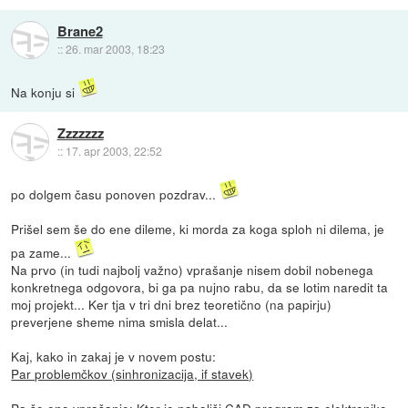
Brane2
::
26. mar 2003, 18:23
Na konju si
Zzzzzzz
::
17. apr 2003, 22:52
po dolgem času ponoven pozdrav...
Prišel sem še do ene dileme, ki morda za koga sploh ni dilema, je
pa zame...
Na prvo (in tudi najbolj važno) vprašanje nisem dobil nobenega
konkretnega odgovora, bi ga pa nujno rabu, da se lotim naredit ta
moj projekt... Ker tja v tri dni brez teoretično (na papirju)
preverjene sheme nima smisla delat...
Kaj, kako in zakaj je v novem postu:
Par problemčkov (sinhronizacija, if stavek)
Pa še eno vprašanje: Kter je naboljši CAD program za elektroniko