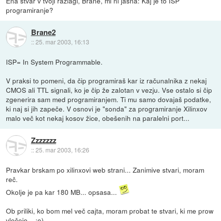
Ena stvar v tvoji razlagi, Brane, mi ni jasna: Kaj je to ISP
programiranje?
Brane2
::
25. mar 2003, 16:13
ISP= In System Programmable.
V praksi to pomeni, da čip programiraš kar iz računalnika z nekaj
CMOS ali TTL signali, ko je čip že zalotan v vezju. Vse ostalo si čip
zgenerira sam med programiranjem. Ti mu samo dovajaš podatke,
ki naj si jih zapeče. V osnovi je "sonda" za programiranje Xilinxov
malo več kot nekaj kosov žice, obešenih na paralelni port...
Zzzzzzz
::
25. mar 2003, 16:26
Pravkar brskam po xilinxovi web strani... Zanimive stvari, moram
reč.
Okolje je pa kar 180 MB... opsasa...
Ob priliki, ko bom mel več cajta, moram probat te stvari, ki me prow
vlečejo... ;o)