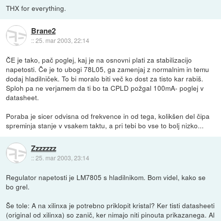
THX for everything.
Brane2
::
25. mar 2003, 22:14
ČE je tako, pač poglej, kaj je na osnovni plati za stabilizacijo
napetosti. Če je to ubogi 78L05, ga zamenjaj z normalnim in temu
dodaj hladilniček. To bi moralo biti več ko dost za tisto kar rabiš.
Sploh pa ne verjamem da ti bo ta CPLD požgal 100mA- poglej v
datasheet.
Poraba je sicer odvisna od frekvence in od tega, kolikšen del čipa
spreminja stanje v vsakem taktu, a pri tebi bo vse to bolj nizko...
Zzzzzzz
::
25. mar 2003, 23:14
Regulator napetosti je LM7805 s hladilnikom. Bom videl, kako se
bo grel.
Še tole: A na xilinxa je potrebno priklopit kristal? Ker tisti datasheeti
(original od xilinxa) so zanič, ker nimajo niti pinouta prikazanega. Al