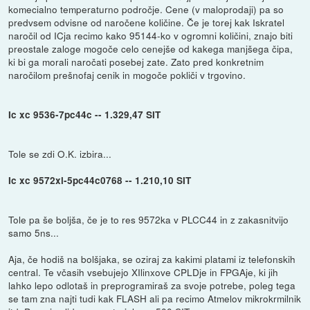
komecialno temperaturno področje. Cene (v maloprodaji) pa so
predvsem odvisne od naročene količine. Če je torej kak Iskratel
naročil od ICja recimo kako 95144-ko v ogromni količini, znajo biti
preostale zaloge mogoče celo cenejše od kakega manjšega čipa,
ki bi ga morali naročati posebej zate. Zato pred konkretnim
naročilom prešnofaj cenik in mogoče pokliči v trgovino.
Ic xc 9536-7pc44c -- 1.329,47 SIT
Tole se zdi O.K. izbira...
Ic xc 9572xl-5pc44c0768 -- 1.210,10 SIT
Tole pa še boljša, če je to res 9572ka v PLCC44 in z zakasnitvijo
samo 5ns...
Aja, če hodiš na bolšjaka, se oziraj za kakimi platami iz telefonskih
central. Te včasih vsebujejo XIlinxove CPLDje in FPGAje, ki jih
lahko lepo odlotaš in preprogramiraš za svoje potrebe, poleg tega
se tam zna najti tudi kak FLASH ali pa recimo Atmelov mikrokrmilnik