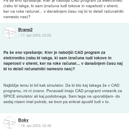
(rabu bi takga, ki sam izračuna tudi tokove in napetosti v shemi,
ker na roke računat... v današnjem času naj bi to delali računalniki
namesto nas)?
Brane2
::
17. apr 2003, 23:22
Pa še eno vprašanje: Kter je naboljši CAD program za
elektroniko (rabu bi takga, ki sam izračuna tudi tokove in
napetosti v shemi, ker na roke računat... v današnjem času naj
bi to delali računalniki namesto nas)?
Najbližje temu bi bil kak simulator. Da bi blo kaj takega že v CAD
programu, mi ni znano. Ponavadi imajo CAD programi vmesnik za
SPICE simulator ali kaj podobnega. Sam tega ne uporabljam- do
sedaj nisem imel potreb, se bom pa enkrat spustil tudi v to.
Boky
::
18. apr 2003, 02:48