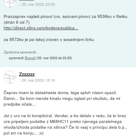
::
25. mar 2003, 23:35
Pravzaprav najdeš pinout (no, seznam pinov) za 9536ko v filetku
(stran 6 od 7)
http://direct.xilinx.com/bvdocs/publica...
za 9572ko je pa takoj zraven v sosednjem linku
Zgodovina sprememb…
spremenil:
Brane2
(
25. mar 2003 ob 23:35
)
Zzzzzzz
::
26. mar 2003, 15:16
Čeprav imam te datasheete doma, tega sploh nisem opazil.
Damn... Se bom menda kmalu mogu oglast pri okulistu, da mi
predpiše očala...
Jst z uro ne bi kompliciral. Vendar, a bo delalo v redu, če kr brez
ure pripeljem podatke z M68HC11 preko njenega paralelnega
vhoda/izhoda podatke na xilinxa? Če to vsaj v principu dela b.p.,
pol sm na konju... ;o)