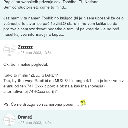
Poglej na websiteih prizvajalcev. Toshiba, TI, National
Semiconductors etc come to mind...
Jaz mam v ta namen Toshibino knjigco (ki je nisem uporabil že celo
večnost). Te stvari so pač že ZELO stare in ne vem koliko se da
proizvajalcem vzdrževat podatke o tem, ni pa vrag da kje ne boš
našel kaj več informacij na kupu...
Zzzzzzz
::
25. mar 2003, 13:54
Ok, bom malce pogledal.
Kako to misliš "ZELO STARE"?
Tko, by-the-way: Rabil bi en MUX 8/1 in enga 4/1 - to je kokr vem v
enmu od teh 74HCxxx čipov; a obstaja kakšna (novejša)
alternativa tej 74HCxxx seriji?
PS: Če ne druzga so razmeroma poceni...
Brane2
::
25. mar 2003, 14:34