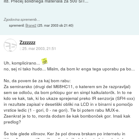
itd. Precej solidnega materiala za 500 SIT...
Zgodovina sprememb…
spremenil:
Brane2
(
25. mar 2003 ob 21:40
)
Zzzzzzz
::
25. mar 2003, 21:51
Uh, komplicirano...
no, sej ni tako hudo... Mislm, da bom kr enga tega uporabu pa bo...
No, da povem še za kaj bom rabu:
Za seminarsko (drugi del M68HC11, o katerem sm že razpravljal)
sem se odloču, da bom prklopu gor en simpl kalkulatorčk. In to ne
kdo ve kak, tak, ki bo ukaze sprejemal preko IR senzorja (SFH-xxx)
in rezultate zapisal v desetiški obliki na LCD in v binarni s pomočjo
vrstice ledic (1 - gori, 0 - ne gori). Tle bi potem rabu MUX-e.
Zaenkrat je to to, morda dodam še kak bombonček gor. Imaš kak
predlog?
Še tole glede xilinxov. Ker že pol dneva brskam po internetu in