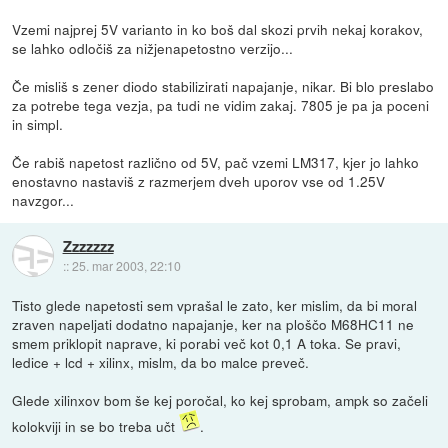
Vzemi najprej 5V varianto in ko boš dal skozi prvih nekaj korakov,
se lahko odločiš za nižjenapetostno verzijo...
Če misliš s zener diodo stabilizirati napajanje, nikar. Bi blo preslabo
za potrebe tega vezja, pa tudi ne vidim zakaj. 7805 je pa ja poceni
in simpl.
Če rabiš napetost različno od 5V, pač vzemi LM317, kjer jo lahko
enostavno nastaviš z razmerjem dveh uporov vse od 1.25V
navzgor...
Zzzzzzz
::
25. mar 2003, 22:10
Tisto glede napetosti sem vprašal le zato, ker mislim, da bi moral
zraven napeljati dodatno napajanje, ker na ploščo M68HC11 ne
smem priklopit naprave, ki porabi več kot 0,1 A toka. Se pravi,
ledice + lcd + xilinx, mislm, da bo malce preveč.
Glede xilinxov bom še kej poročal, ko kej sprobam, ampk so začeli
kolokviji in se bo treba učt
.