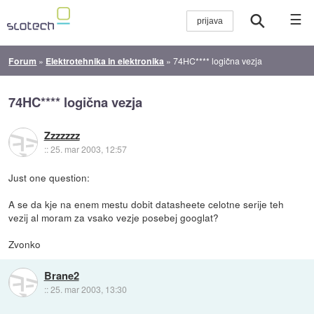
☰
Forum
»
Elektrotehnika in elektronika
»
74HC**** logična vezja
74HC**** logična vezja
Zzzzzzz
::
25. mar 2003, 12:57
Just one question:
A se da kje na enem mestu dobit datasheete celotne serije teh
vezij al moram za vsako vezje posebej googlat?
Zvonko
Brane2
::
25. mar 2003, 13:30