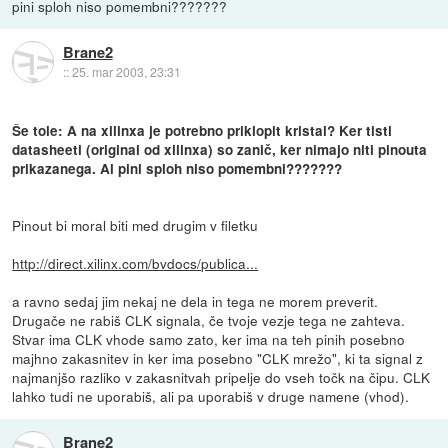
pini sploh niso pomembni???????
Brane2
::
25. mar 2003, 23:31
Še tole: A na xilinxa je potrebno priklopit kristal? Ker tisti
datasheeti (original od xilinxa) so zanič, ker nimajo niti pinouta
prikazanega. Al pini sploh niso pomembni???????
Pinout bi moral biti med drugim v filetku
http://direct.xilinx.com/bvdocs/publica...
a ravno sedaj jim nekaj ne dela in tega ne morem preverit.
Drugače ne rabiš CLK signala, če tvoje vezje tega ne zahteva.
Stvar ima CLK vhode samo zato, ker ima na teh pinih posebno
majhno zakasnitev in ker ima posebno "CLK mrežo", ki ta signal z
najmanjšo razliko v zakasnitvah pripelje do vseh točk na čipu. CLK
lahko tudi ne uporabiš, ali pa uporabiš v druge namene (vhod).
Brane2