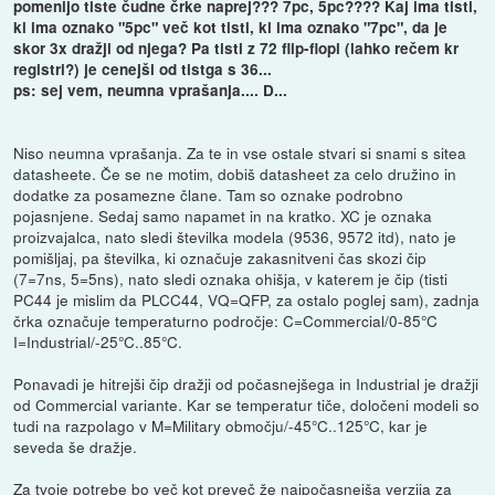
pomenijo tiste čudne črke naprej??? 7pc, 5pc???? Kaj ima tisti,
ki ima oznako "5pc" več kot tisti, ki ima oznako "7pc", da je
skor 3x dražji od njega? Pa tisti z 72 flip-flopi (lahko rečem kr
registri?) je cenejši od tistga s 36...
ps: sej vem, neumna vprašanja.... D...
Niso neumna vprašanja. Za te in vse ostale stvari si snami s sitea
datasheete. Če se ne motim, dobiš datasheet za celo družino in
dodatke za posamezne člane. Tam so oznake podrobno
pojasnjene. Sedaj samo napamet in na kratko. XC je oznaka
proizvajalca, nato sledi številka modela (9536, 9572 itd), nato je
pomišljaj, pa številka, ki označuje zakasnitveni čas skozi čip
(7=7ns, 5=5ns), nato sledi oznaka ohišja, v katerem je čip (tisti
PC44 je mislim da PLCC44, VQ=QFP, za ostalo poglej sam), zadnja
črka označuje temperaturno področje: C=Commercial/0-85°C
I=Industrial/-25°C..85°C.
Ponavadi je hitrejši čip dražji od počasnejšega in Industrial je dražji
od Commercial variante. Kar se temperatur tiče, določeni modeli so
tudi na razpolago v M=Military območju/-45°C..125°C, kar je
seveda še dražje.
Za tvoje potrebe bo več kot preveč že najpočasnejša verzija za