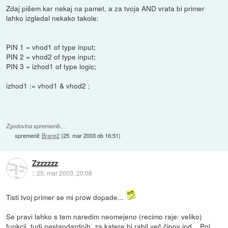
Zdaj pišem kar nekaj na pamet, a za tvoja AND vrata bi primer
lahko izgledal nekako takole:
PIN 1 = vhod1 of type input;
PIN 2 = vhod2 of type input;
PIN 3 = izhod1 of type logic;
izhod1 := vhod1 & vhod2 ;
Zgodovina sprememb…
spremenil:
Brane2
(
25. mar 2003 ob 16:51
)
Zzzzzzz
::
25. mar 2003, 20:08
Tisti tvoj primer se mi prow dopade...
Se pravi lahko s tem naredim neomejeno (recimo raje: veliko)
funkcij, tudi nestandardnih, za katere bi rabil več čipov ipd... Pol