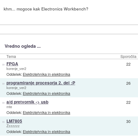
khm... mogoce kak Electronics Workbench?
Vredno ogleda ...
Tema
Sporočila
»
FPGA
22
korenje_ver2
Oddelek:
Elektrotehnika in elektronika
»
programiranje procesorja 2. del :P
26
korenje_ver2
Oddelek:
Elektrotehnika in elektronika
»
a/d pretvornik -> usb
22
mte
Oddelek:
Elektrotehnika in elektronika
»
LM7805
30
Zzzzzzz
Oddelek:
Elektrotehnika in elektronika