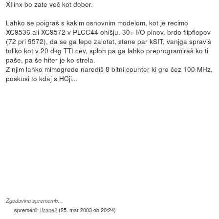
XIlinx bo zate več kot dober.
Lahko se poigraš s kakim osnovnim modelom, kot je recimo
XC9536 ali XC9572 v PLCC44 ohišju. 30+ I/O pinov, brdo flipflopov
(72 pri 9572), da se ga lepo zalotat, stane par kSIT, vanjga spraviš
toliko kot v 20 dkg TTLcev, sploh pa ga lahko preprogramiraš ko ti
paše, pa še hiter je ko strela.
Z njim lahko mimogrede narediš 8 bitni counter ki gre čez 100 MHz,
poskusi to kdaj s HCji...
Zgodovina sprememb…
spremenil:
Brane2
(
25. mar 2003 ob 20:24
)