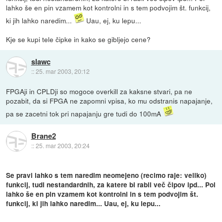
lahko še en pin vzamem kot kontrolni in s tem podvojim št. funkcij,
ki jih lahko naredim...
Uau, ej, ku lepu...
Kje se kupi tele čipke in kako se gibljejo cene?
slawc
::
25. mar 2003, 20:12
FPGAji in CPLDji so mogoce overkill za kaksne stvari, pa ne
pozabit, da si FPGA ne zapomni vpisa, ko mu odstranis napajanje,
pa se zacetni tok pri napajanju gre tudi do 100mA
Brane2
::
25. mar 2003, 20:24
Se pravi lahko s tem naredim neomejeno (recimo raje: veliko)
funkcij, tudi nestandardnih, za katere bi rabil več čipov ipd... Pol
lahko še en pin vzamem kot kontrolni in s tem podvojim št.
funkcij, ki jih lahko naredim... Uau, ej, ku lepu...