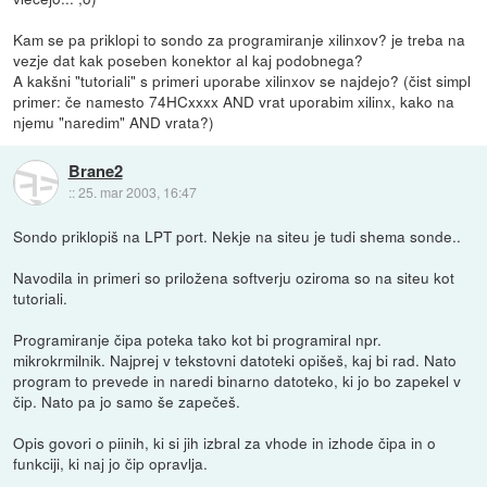
Kam se pa priklopi to sondo za programiranje xilinxov? je treba na
vezje dat kak poseben konektor al kaj podobnega?
A kakšni "tutoriali" s primeri uporabe xilinxov se najdejo? (čist simpl
primer: če namesto 74HCxxxx AND vrat uporabim xilinx, kako na
njemu "naredim" AND vrata?)
Brane2
::
25. mar 2003, 16:47
Sondo priklopiš na LPT port. Nekje na siteu je tudi shema sonde..
Navodila in primeri so priložena softverju oziroma so na siteu kot
tutoriali.
Programiranje čipa poteka tako kot bi programiral npr.
mikrokrmilnik. Najprej v tekstovni datoteki opišeš, kaj bi rad. Nato
program to prevede in naredi binarno datoteko, ki jo bo zapekel v
čip. Nato pa jo samo še zapečeš.
Opis govori o piinih, ki si jih izbral za vhode in izhode čipa in o
funkciji, ki naj jo čip opravlja.