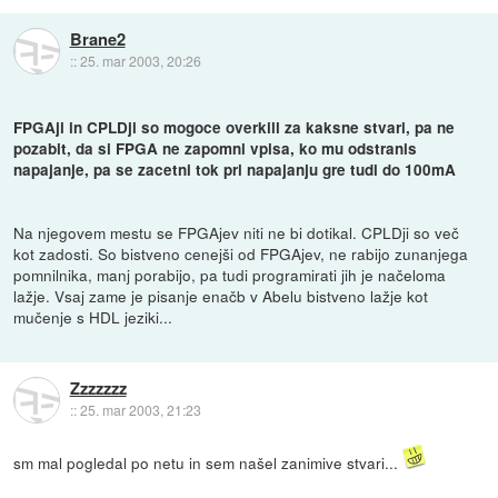
Brane2
::
25. mar 2003, 20:26
FPGAji in CPLDji so mogoce overkill za kaksne stvari, pa ne
pozabit, da si FPGA ne zapomni vpisa, ko mu odstranis
napajanje, pa se zacetni tok pri napajanju gre tudi do 100mA
Na njegovem mestu se FPGAjev niti ne bi dotikal. CPLDji so več
kot zadosti. So bistveno cenejši od FPGAjev, ne rabijo zunanjega
pomnilnika, manj porabijo, pa tudi programirati jih je načeloma
lažje. Vsaj zame je pisanje enačb v Abelu bistveno lažje kot
mučenje s HDL jeziki...
Zzzzzzz
::
25. mar 2003, 21:23
sm mal pogledal po netu in sem našel zanimive stvari...