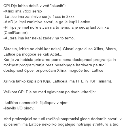
CPLDje lahko dobiš v več "okusih":
-Xilinx ima 75xx serijo
-Lattice ima zanimive serijo 1xxx in 2xxx
-AMD je imel zanimive stvari, a ga je kupil Lattice
-Philips je imel nore stvari na to temo, a je sedaj last Xilinxa
(CoolRunner)
-ALtera ima kar nekaj zadev na to temo.
Skratka, izbire se dobi kar nekaj. Glavni ogralci so Xilinx, Altera,
Lattice pa mogoče še kak Actel...
Ker je za hobista primarno pomembna dostopnost programja in
možnost programiranja brez posebnega hardvera pa tudi
dostopnost čipov, priporočam Xilinx, mogoče tudi Lattice.
Xilinxa lahko kupiš pri ICju, Latticeja ima HTE in TSP (mislim).
Velikost CPLDja se meri vglavnem po dveh kriterijih:
-količina namenskih flipflopov v njem
-število I/O pinov.
Med proizvajalci so tudi različnikompromisi glede dodatnih stvari, v
splošnem ima Lattice nekoliko bogatejšo notranjo strukturo a tudi