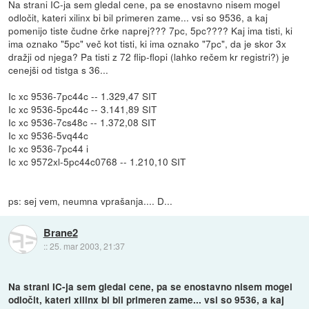
Na strani IC-ja sem gledal cene, pa se enostavno nisem mogel
odločit, kateri xilinx bi bil primeren zame... vsi so 9536, a kaj
pomenijo tiste čudne črke naprej??? 7pc, 5pc???? Kaj ima tisti, ki
ima oznako "5pc" več kot tisti, ki ima oznako "7pc", da je skor 3x
dražji od njega? Pa tisti z 72 flip-flopi (lahko rečem kr registri?) je
cenejši od tistga s 36...
Ic xc 9536-7pc44c -- 1.329,47 SIT
Ic xc 9536-5pc44c -- 3.141,89 SIT
Ic xc 9536-7cs48c -- 1.372,08 SIT
Ic xc 9536-5vq44c
Ic xc 9536-7pc44 i
Ic xc 9572xl-5pc44c0768 -- 1.210,10 SIT
ps: sej vem, neumna vprašanja.... D...
Brane2
::
25. mar 2003, 21:37
Na strani IC-ja sem gledal cene, pa se enostavno nisem mogel
odločit, kateri xilinx bi bil primeren zame... vsi so 9536, a kaj