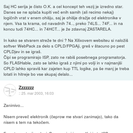
Saj HC serija je čisto O.K. a cel koncept teh vezij je izredno star.
Danes se ne splača kupiti več enih samih (ali recimo nekaj)
logičnih vrat v enem ohišju, saj je ohišje dražje od elektronike v
njem. Vsa ta krama, od navadnih 74.., preko 74LS... 74F... in na
koncu tudi 74HC... in 74HCT... je že zdavnaj ZASTARELA.
In kako se stvarem streže te dni ? Na Xilixovem websiteu si naložiš
softver WebPack za delo s CPLD/FPGAji, greš v štacuno po pest
CPLDjev in se igraš.
Čipi se programirajo ISP, zato ne rabiš posebnega programatorja.
So FLASHable, zato se lahko igraš z njimi po volji in v najmanjši
CPLD lahko spraviš kar zajeten kup TTL logike, pa še manj je treba
lotati in hitreje bo vse skupaj delalo...
Zzzzzzz
::
25. mar 2003, 16:03
Zanimivo...
Nisem preveč elektronik (čeprow me stvari zanimajo), tako da
nisem s tem na tekočem.