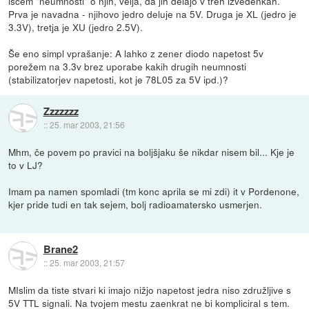
iščem "neumnosti" o njih, velja, da jih delajo v treh izvedenkah.
Prva je navadna - njihovo jedro deluje na 5V. Druga je XL (jedro je
3.3V), tretja je XU (jedro 2.5V).
Še eno simpl vprašanje: A lahko z zener diodo napetost 5v
porežem na 3.3v brez uporabe kakih drugih neumnosti
(stabilizatorjev napetosti, kot je 78L05 za 5V ipd.)?
Zzzzzzz
::
25. mar 2003, 21:56
Mhm, če povem po pravici na boljšjaku še nikdar nisem bil... Kje je
to v LJ?
Imam pa namen spomladi (tm konc aprila se mi zdi) it v Pordenone,
kjer pride tudi en tak sejem, bolj radioamatersko usmerjen.
Brane2
::
25. mar 2003, 21:57
MIslim da tiste stvari ki imajo nižjo napetost jedra niso združljive s
5V TTL signali. Na tvojem mestu zaenkrat ne bi kompliciral s tem.