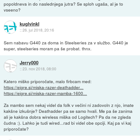
popoldneva in do naslednjega jutra? Se sploh ugaša, al je to
vseeno?
kuglvinkl
::
26. jul 2018, 20:16
Sem nabavu G440 za doma in Steelseries za v službo. G440 je
super, steelseries moram pa še probat. thnx.
Jerry000
::
23. nov 2018, 08:00
Katero miško priporočate, malo firbcam med:
https://eigre.si/miska-razer-deathadder...
https://eigre.si/miska-razer-mamba-1600...
Za mambo sem nekaj videl da folk v večini ni zadovoln z njo, imate
kakšne izkušnje? Deathadder pa se samo hvali. Me pa še zanima
ali je kakšna dobra wireless miška od Logitech? Pa da ne zgleda
čudna :). Lahko je tudi wired...rad bi videl obe opciji. Kaj pa vi kaj
priporočate?