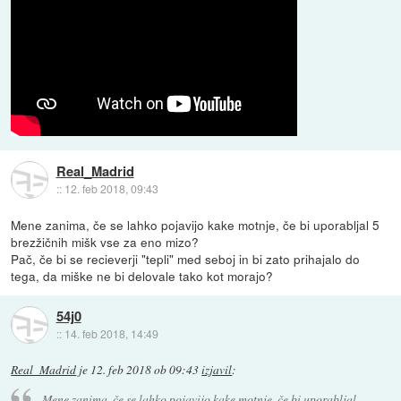
Real_Madrid
::
12. feb 2018, 09:43
Mene zanima, če se lahko pojavijo kake motnje, če bi uporabljal 5
brezžičnih mišk vse za eno mizo?
Pač, če bi se recieverji "tepli" med seboj in bi zato prihajalo do
tega, da miške ne bi delovale tako kot morajo?
54j0
::
14. feb 2018, 14:49
Real_Madrid
je
12. feb 2018 ob 09:43
izjavil
:
Mene zanima, če se lahko pojavijo kake motnje, če bi uporabljal