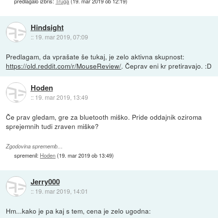
predlagalo izbris:
Truga
(
19. mar 2019 ob 12:19
)
Hindsight
::
19. mar 2019, 07:09
Predlagam, da vprašate še tukaj, je zelo aktivna skupnost:
https://old.reddit.com/r/MouseReview/
. Čeprav eni kr pretiravajo. :D
Hoden
::
19. mar 2019, 13:49
Če prav gledam, gre za bluetooth miško. Pride oddajnik oziroma
sprejemnih tudi zraven miške?
Zgodovina sprememb…
spremenil:
Hoden
(
19. mar 2019 ob 13:49
)
Jerry000
::
19. mar 2019, 14:01
Hm...kako je pa kaj s tem, cena je zelo ugodna: