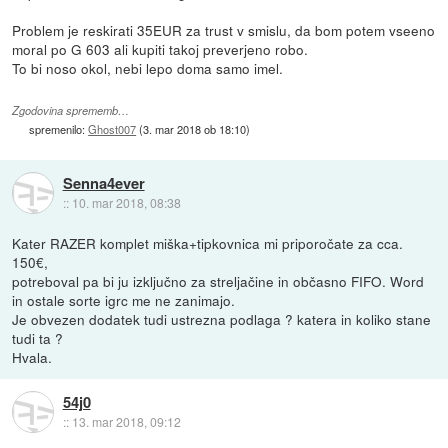
Problem je reskirati 35EUR za trust v smislu, da bom potem vseeno
moral po G 603 ali kupiti takoj preverjeno robo.
To bi noso okol, nebi lepo doma samo imel.
Zgodovina sprememb…
spremenilo:
Ghost007
(
3. mar 2018 ob 18:10
)
Senna4ever
::
10. mar 2018, 08:38
Kater RAZER komplet miška+tipkovnica mi priporočate za cca.
150€,
potreboval pa bi ju izključno za streljačine in občasno FIFO. Word
in ostale sorte igrc me ne zanimajo.
Je obvezen dodatek tudi ustrezna podlaga ? katera in koliko stane
tudi ta ?
Hvala.
54j0
::
13. mar 2018, 09:12