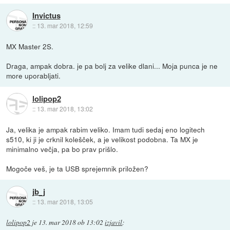
Invictus
::
13. mar 2018, 12:59
MX Master 2S.
Draga, ampak dobra. je pa bolj za velike dlani... Moja punca je ne
more uporabljati.
lolipop2
::
13. mar 2018, 13:02
Ja, velika je ampak rabim veliko. Imam tudi sedaj eno logitech
s510, ki ji je crknil kolešček, a je velikost podobna. Ta MX je
minimalno večja, pa bo prav prišlo.
Mogoče veš, je ta USB sprejemnik priložen?
jb_j
::
13. mar 2018, 13:05
lolipop2
je
13. mar 2018 ob 13:02
izjavil
: