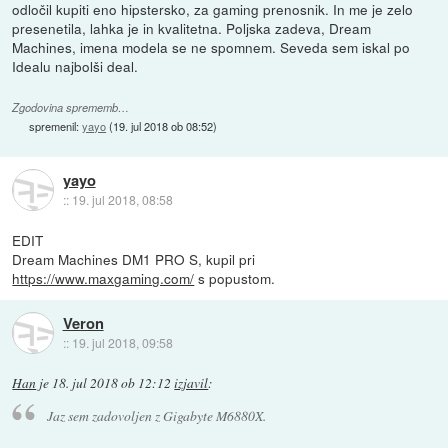
odločil kupiti eno hipstersko, za gaming prenosnik. In me je zelo
presenetila, lahka je in kvalitetna. Poljska zadeva, Dream
Machines, imena modela se ne spomnem. Seveda sem iskal po
Idealu najbolši deal.
Zgodovina sprememb…
spremenil:
yayo
(
19. jul 2018 ob 08:52
)
yayo
::
19. jul 2018, 08:58
EDIT
Dream Machines DM1 PRO S, kupil pri
https://www.maxgaming.com/
s popustom.
Veron
::
19. jul 2018, 09:58
Han
je
18. jul 2018 ob 12:12
izjavil
:
Jaz sem zadovoljen z Gigabyte M6880X.