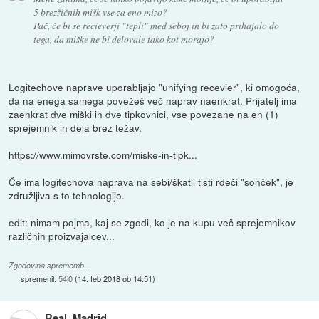
5 brezžičnih mišk vse za eno mizo?
Pač, če bi se recieverji "tepli" med seboj in bi zato prihajalo do
tega, da miške ne bi delovale tako kot morajo?
Logitechove naprave uporabljajo "unifying recevier", ki omogoča,
da na enega samega povežeš več naprav naenkrat. Prijatelj ima
zaenkrat dve miški in dve tipkovnici, vse povezane na en (1)
sprejemnik in dela brez težav.
https://www.mimovrste.com/miske-in-tipk...
Če ima logitechova naprava na sebi/škatli tisti rdeči "sonček", je
združljiva s to tehnologijo.
edit: nimam pojma, kaj se zgodi, ko je na kupu več sprejemnikov
različnih proizvajalcev...
Zgodovina sprememb…
spremenil:
54j0
(
14. feb 2018 ob 14:51
)
Real_Madrid