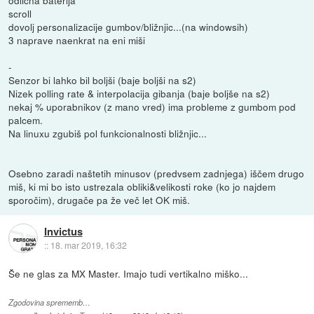
scroll
dovolj personalizacije gumbov/bližnjic...(na windowsih)
3 naprave naenkrat na eni miši
-
Senzor bi lahko bil boljši (baje boljši na s2)
Nizek polling rate & interpolacija gibanja (baje boljše na s2)
nekaj % uporabnikov (z mano vred) ima probleme z gumbom pod
palcem.
Na linuxu zgubiš pol funkcionalnosti bližnjic...
Osebno zaradi naštetih minusov (predvsem zadnjega) iščem drugo
miš, ki mi bo isto ustrezala obliki&velikosti roke (ko jo najdem
sporočim), drugače pa že več let OK miš.
Invictus
::
18. mar 2019, 16:32
Še ne glas za MX Master. Imajo tudi vertikalno miško...
Zgodovina sprememb…