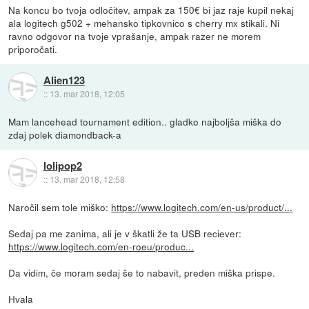
Na koncu bo tvoja odločitev, ampak za 150€ bi jaz raje kupil nekaj
ala logitech g502 + mehansko tipkovnico s cherry mx stikali. Ni
ravno odgovor na tvoje vprašanje, ampak razer ne morem
priporočati.
Alien123
::
13. mar 2018, 12:05
Mam lancehead tournament edition.. gladko najboljša miška do
zdaj polek diamondback-a
lolipop2
::
13. mar 2018, 12:58
Naročil sem tole miško:
https://www.logitech.com/en-us/product/...
Sedaj pa me zanima, ali je v škatli že ta USB reciever:
https://www.logitech.com/en-roeu/produc...
Da vidim, če moram sedaj še to nabavit, preden miška prispe.
Hvala