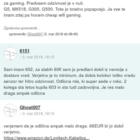
za gaming. Predvsem odzivnost je v nuli.
G5, MX518, G300, G500. Tote jo totalno popapcajo. Ja vse te
imam zdaj pa hocem cheap wifi gaming.
Zgodovina sprememb…
spremenilo:
Ghost007
(
3. mar 2018 ob 08:45
)
6151
::
3. mar 2018, 16:15
Sam imam 602, za slabih 60€ sem jo predlani dobil iz nemcije z
dostavo vred. Verjetno je to minimum, da dobis kolokor toliko vredu
senzor ter hitro odzivnost. Odlicna mis, ki super sede v roko. 2
kolega sta letos kupila 603 in sta tudi zadovoljna. Je res malo
draga ampak odlicna
Ghost007
::
3. mar 2018, 18:10
verjamem da je odlična ampak malo draga. 66EUR bi jo dobil
verjetno.
https://www.amazon.de/Logitech-Kabellos...