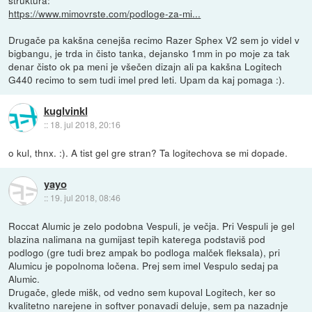
https://www.mimovrste.com/podloge-za-mi...
Drugače pa kakšna cenejša recimo Razer Sphex V2 sem jo videl v
bigbangu, je trda in čisto tanka, dejansko 1mm in po moje za tak
denar čisto ok pa meni je všečen dizajn ali pa kakšna Logitech
G440 recimo to sem tudi imel pred leti. Upam da kaj pomaga :).
kuglvinkl
::
18. jul 2018, 20:16
o kul, thnx. :). A tist gel gre stran? Ta logitechova se mi dopade.
yayo
::
19. jul 2018, 08:46
Roccat Alumic je zelo podobna Vespuli, je večja. Pri Vespuli je gel
blazina nalimana na gumijast tepih katerega podstaviš pod
podlogo (gre tudi brez ampak bo podloga malček fleksala), pri
Alumicu je popolnoma ločena. Prej sem imel Vespulo sedaj pa
Alumic.
Drugače, glede mišk, od vedno sem kupoval Logitech, ker so
kvalitetno narejene in softver ponavadi deluje, sem pa nazadnje