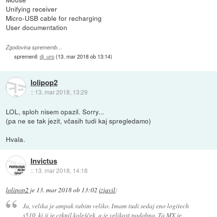
Unifying receiver
Micro-USB cable for recharging
User documentation
Zgodovina sprememb…
spremenil:
dj_uro
(
13. mar 2018 ob 13:14
)
lolipop2
::
13. mar 2018, 13:29
LOL, sploh nisem opazil. Sorry...
(pa ne se tak jezit, včasih tudi kaj spregledamo)
Hvala.
Invictus
::
13. mar 2018, 14:18
lolipop2
je
13. mar 2018 ob 13:02
izjavil
:
Ja, velika je ampak rabim veliko. Imam tudi sedaj eno logitech
s510, ki ji je crknil kolešček, a je velikost podobna. Ta MX je