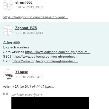
strumf666
::
20. feb 2019, 19:02
https://www.guru3d.com/news-story/logit...
Zaphod_B75
::
21. feb 2019, 12:18
@Jerry000
Logitech wireless:
Gpro wireless
https://www.logitechg.com/en-gb/product...
G903
https://www.logitechg.com/en-gb/product...
G703
https://www.logitechg.com/en-gb/product...
XLapse
::
21. feb 2019, 23:01
treker
je
25. jan 2018 ob 14:35
izjavil
:
Vse lahko nastavljaš :)