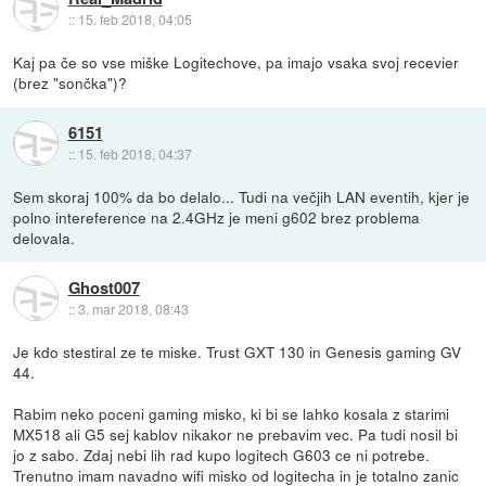
::
15. feb 2018, 04:05
Kaj pa če so vse miške Logitechove, pa imajo vsaka svoj recevier
(brez "sončka")?
6151
::
15. feb 2018, 04:37
Sem skoraj 100% da bo delalo... Tudi na večjih LAN eventih, kjer je
polno intereference na 2.4GHz je meni g602 brez problema
delovala.
Ghost007
::
3. mar 2018, 08:43
Je kdo stestiral ze te miske. Trust GXT 130 in Genesis gaming GV
44.
Rabim neko poceni gaming misko, ki bi se lahko kosala z starimi
MX518 ali G5 sej kablov nikakor ne prebavim vec. Pa tudi nosil bi
jo z sabo. Zdaj nebi lih rad kupo logitech G603 ce ni potrebe.
Trenutno imam navadno wifi misko od logitecha in je totalno zanic