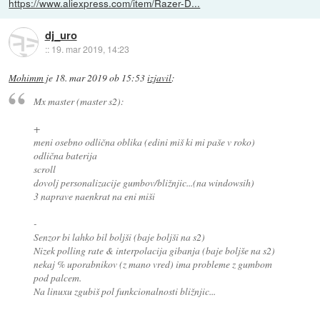
https://www.aliexpress.com/item/Razer-D...
dj_uro
::
19. mar 2019, 14:23
Mohimm
je
18. mar 2019 ob 15:53
izjavil
:
Mx master (master s2):
+
meni osebno odlična oblika (edini miš ki mi paše v roko)
odlična baterija
scroll
dovolj personalizacije gumbov/bližnjic...(na windowsih)
3 naprave naenkrat na eni miši
-
Senzor bi lahko bil boljši (baje boljši na s2)
Nizek polling rate & interpolacija gibanja (baje boljše na s2)
nekaj % uporabnikov (z mano vred) ima probleme z gumbom
pod palcem.
Na linuxu zgubiš pol funkcionalnosti bližnjic...