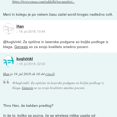
https://www.enaa.com/oddelki/racunalnis...
Meni in kolegu je po nekem času začel scroll krogec nadležno cvilt.
Han
::
19. jul 2018, 10:44
@kuglvinkl: Za optične in laserske podgane so boljše podloge iz
blaga.
Genesis
so za svojo kvaliteto smešno poceni.
kuglvinkl
::
19. jul 2018, 22:02
Han
je
19. jul 2018 ob 10:44
izjavil
:
@kuglvinkl: Za optične in laserske podgane so boljše podloge iz
blaga.
Genesis
so za svojo kvaliteto smešno poceni.
Thnx Han, še kakšen predlog?
In še to, koliko se pozna, če se wireless miška ugaša od