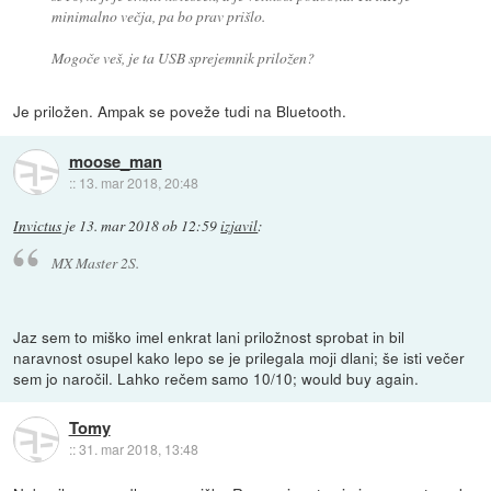
minimalno večja, pa bo prav prišlo.
Mogoče veš, je ta USB sprejemnik priložen?
Je priložen. Ampak se poveže tudi na Bluetooth.
moose_man
::
13. mar 2018, 20:48
Invictus
je
13. mar 2018 ob 12:59
izjavil
:
MX Master 2S.
Jaz sem to miško imel enkrat lani priložnost sprobat in bil
naravnost osupel kako lepo se je prilegala moji dlani; še isti večer
sem jo naročil. Lahko rečem samo 10/10; would buy again.
Tomy
::
31. mar 2018, 13:48