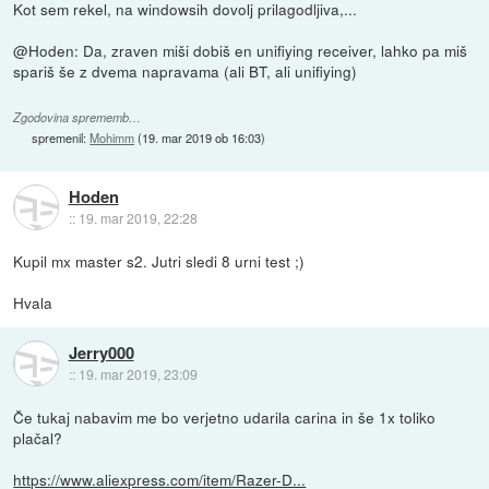
Kot sem rekel, na windowsih dovolj prilagodljiva,...
@Hoden: Da, zraven miši dobiš en unifiying receiver, lahko pa miš
spariš še z dvema napravama (ali BT, ali unifiying)
Zgodovina sprememb…
spremenil:
Mohimm
(
19. mar 2019 ob 16:03
)
Hoden
::
19. mar 2019, 22:28
Kupil mx master s2. Jutri sledi 8 urni test ;)
Hvala
Jerry000
::
19. mar 2019, 23:09
Če tukaj nabavim me bo verjetno udarila carina in še 1x toliko
plačal?
https://www.aliexpress.com/item/Razer-D...