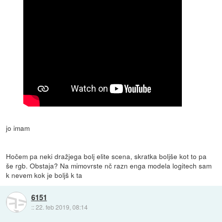
jo imam
Hočem pa neki dražjega bolj elite scena, skratka boljše kot to pa
še rgb. Obstaja? Na mimovrste nč razn enga modela logitech sam
k nevem kok je boljš k ta
6151
::
22. feb 2019, 08:14