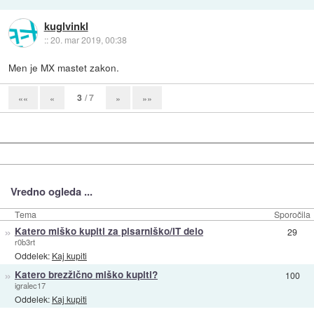
kuglvinkl
::
20. mar 2019, 00:38
Men je MX mastet zakon.
3
/ 7
««
«
»
»»
Vredno ogleda ...
Tema
Sporočila
»
Katero miško kupiti za pisarniško/IT delo
29
r0b3rt
Oddelek:
Kaj kupiti
»
Katero brezžično miško kupiti?
100
igralec17
Oddelek:
Kaj kupiti