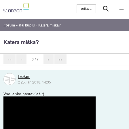
☰
Forum
»
Kaj kupiti
»
Katera miška?
Katera miška?
3
/ 7
««
«
»
»»
treker
::
25. jan 2018, 14:35
Vse lahko nastavljaš :)