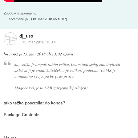
Zgodovina sprememb…
spremenil:
jb_j
(
13. mar 2018 ob 13:07
)
dj_uro
::
13. mar 2018, 13:14
lolipop2
je
13. mar 2018 ob 13:02
izjavil
:
Ja, velika je ampak rabim veliko. Imam tudi sedaj eno logitech
s510, ki ji je crknil kolešček, a je velikost podobna. Ta MX je
minimalno večja, pa bo prav prišlo.
Mogoče veš, je ta USB sprejemnik priložen?
tako težko poscrollat do konca?
Package Contents
Mouse