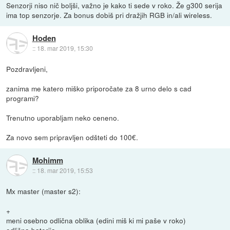
Senzorji niso nič boljši, važno je kako ti sede v roko. Že g300 serija
ima top senzorje. Za bonus dobiš pri dražjih RGB in/ali wireless.
Hoden
::
18. mar 2019, 15:30
Pozdravljeni,
zanima me katero miško priporočate za 8 urno delo s cad
programi?
Trenutno uporabljam neko ceneno.
Za novo sem pripravljen odšteti do 100€.
Mohimm
::
18. mar 2019, 15:53
Mx master (master s2):
+
meni osebno odlična oblika (edini miš ki mi paše v roko)
odlična baterija