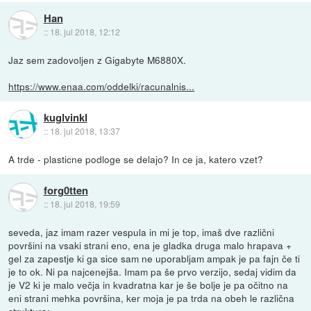
Han
::
18. jul 2018, 12:12
Jaz sem zadovoljen z Gigabyte M6880X.
https://www.enaa.com/oddelki/racunalnis...
kuglvinkl
::
18. jul 2018, 13:37
A trde - plasticne podloge se delajo? In ce ja, katero vzet?
forg0tten
::
18. jul 2018, 19:59
seveda, jaz imam razer vespula in mi je top, imaš dve različni
površini na vsaki strani eno, ena je gladka druga malo hrapava +
gel za zapestje ki ga sice sam ne uporabljam ampak je pa fajn če ti
je to ok. Ni pa najcenejša. Imam pa še prvo verzijo, sedaj vidim da
je V2 ki je malo večja in kvadratna kar je še bolje je pa očitno na
eni strani mehka površina, ker moja je pa trda na obeh le različna
struktura: