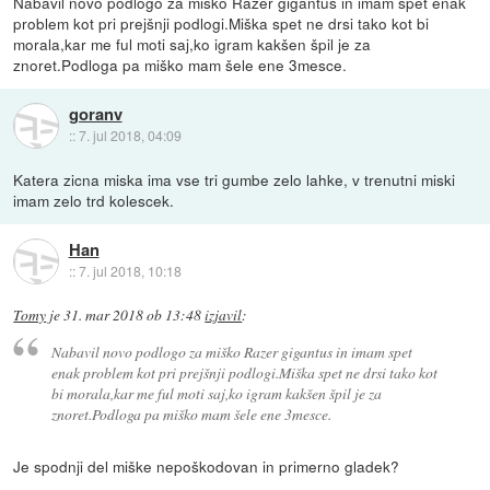
Nabavil novo podlogo za miško Razer gigantus in imam spet enak
problem kot pri prejšnji podlogi.Miška spet ne drsi tako kot bi
morala,kar me ful moti saj,ko igram kakšen špil je za
znoret.Podloga pa miško mam šele ene 3mesce.
goranv
::
7. jul 2018, 04:09
Katera zicna miska ima vse tri gumbe zelo lahke, v trenutni miski
imam zelo trd kolescek.
Han
::
7. jul 2018, 10:18
Tomy
je
31. mar 2018 ob 13:48
izjavil
:
Nabavil novo podlogo za miško Razer gigantus in imam spet
enak problem kot pri prejšnji podlogi.Miška spet ne drsi tako kot
bi morala,kar me ful moti saj,ko igram kakšen špil je za
znoret.Podloga pa miško mam šele ene 3mesce.
Je spodnji del miške nepoškodovan in primerno gladek?