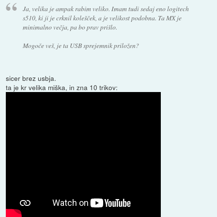
Ja, velika je ampak rabim veliko. Imam tudi sedaj eno logitech
s510, ki ji je crknil kolešček, a je velikost podobna. Ta MX je
minimalno večja, pa bo prav prišlo.
Mogoče veš, je ta USB sprejemnik priložen?
sicer brez usbja.
ta je kr velika miška, in zna 10 trikov: