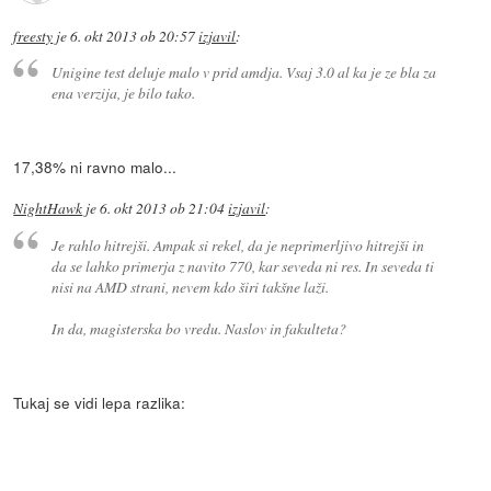
freesty
je
6. okt 2013 ob 20:57
izjavil
:
Unigine test deluje malo v prid amdja. Vsaj 3.0 al ka je ze bla za
ena verzija, je bilo tako.
17,38% ni ravno malo...
NightHawk
je
6. okt 2013 ob 21:04
izjavil
:
Je rahlo hitrejši. Ampak si rekel, da je neprimerljivo hitrejši in
da se lahko primerja z navito 770, kar seveda ni res. In seveda ti
nisi na AMD strani, nevem kdo širi takšne laži.
In da, magisterska bo vredu. Naslov in fakulteta?
Tukaj se vidi lepa razlika: