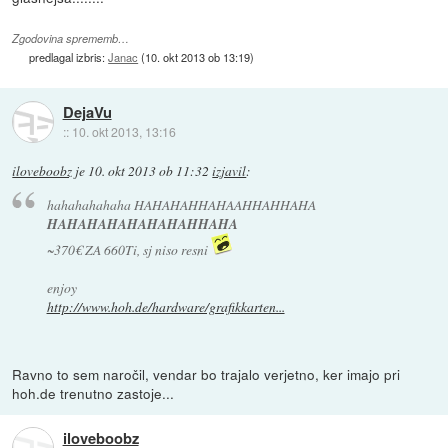
Zgodovina sprememb…
predlagal izbris:
Janac
(
10. okt 2013 ob 13:19
)
DejaVu
::
10. okt 2013, 13:16
iloveboobz
je
10. okt 2013 ob 11:32
izjavil
:
hahahahahaha HAHAHAHHAHAAHHAHHAHA
HAHAHAHAHAHAHAHHAHA
~370€ ZA 660Ti, sj niso resni
enjoy
http://www.hoh.de/hardware/grafikkarten...
Ravno to sem naročil, vendar bo trajalo verjetno, ker imajo pri
hoh.de trenutno zastoje...
iloveboobz