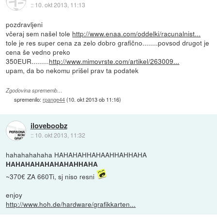
::
10. okt 2013, 11:13
pozdravljeni
včeraj sem našel tole
http://www.enaa.com/oddelki/racunalnist...
tole je res super cena za zelo dobro grafično........povsod drugot je
cena še vedno preko
350EUR.........
http://www.mimovrste.com/artikel/263009...
upam, da bo nekomu prišel prav ta podatek
Zgodovina sprememb…
spremenilo:
rpange44
(
10. okt 2013 ob 11:16
)
iloveboobz
::
10. okt 2013, 11:32
hahahahahaha HAHAHAHHAHAAHHAHHAHA
HAHAHAHAHAHAHAHHAHA
~370€ ZA 660Ti, sj niso resni
enjoy
http://www.hoh.de/hardware/grafikkarten...