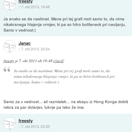
freesty
::
7. okt 2013, 19:48
Ja enako se da nastimat. Mene pri tej grafi moti samo to, da nima
nikakrsnega hlajenja vrmjev, ki pa so hitro bottleneck pri navijanju.
Samo v vednost:)
Janac
::
7. okt 2013, 20:34
freesty
je
7. okt 2013 ob 19:48
izjavil
:
Ja enako se da nastimat. Mene pri tej grafi moti samo to, da
nima nikakrsnega hlajenja vrmjev, ki pa so hitro bottleneck pri
navijanju. Samo v vednost:)
Samo za v vednost... ali razmislek... na ebayu iz Hong Konga dobiš
rebra za par dolarjev, luknje pa tako že ima.
freesty
::
7. okt 2013, 20:35