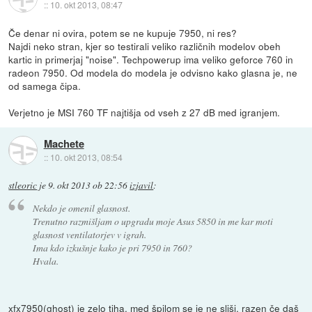
::
10. okt 2013, 08:47
Če denar ni ovira, potem se ne kupuje 7950, ni res?
Najdi neko stran, kjer so testirali veliko različnih modelov obeh
kartic in primerjaj "noise". Techpowerup ima veliko geforce 760 in
radeon 7950. Od modela do modela je odvisno kako glasna je, ne
od samega čipa.
Verjetno je MSI 760 TF najtišja od vseh z 27 dB med igranjem.
Machete
::
10. okt 2013, 08:54
stleoric
je
9. okt 2013 ob 22:56
izjavil
:
Nekdo je omenil glasnost.
Trenutno razmišljam o upgradu moje Asus 5850 in me kar moti
glasnost ventilatorjev v igrah.
Ima kdo izkušnje kako je pri 7950 in 760?
Hvala.
xfx7950(ghost) je zelo tiha. med špilom se je ne sliši, razen če daš