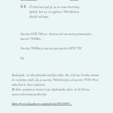
Če boš navijal je za to ceno best buy.
Sploh, ker so vsi geforce 760 ubistvu
dražji od tega.
Navita GTX 760 se v bistvu niti ne more primerjati z
navito 7950ko...
Navita 7950ka je na nivoju navite GTX 770!
Lp
Kakopak, vsi shizofreniki mislijo tako. No, tisti na Nvidia strani
bi verjetno rekli, da je navita 760 hitrejša od navite 7970. Prav
tako kot ti, brez referenc.
Bi bilo zanimivio brati tvoje diplomsko delo, če bi bil na
naravoslovnem področju.
http://www.hardocp.com/article/2013/07/...