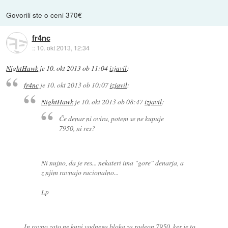
Govorili ste o ceni 370€
fr4nc
::
10. okt 2013, 12:34
NightHawk
je
10. okt 2013 ob 11:04
izjavil
:
fr4nc
je
10. okt 2013 ob 10:07
izjavil
:
NightHawk
je
10. okt 2013 ob 08:47
izjavil
:
Če denar ni ovira, potem se ne kupuje
7950, ni res?
Ni nujno, da je res... nekateri ima "gore" denarja, a
z njim ravnajo racionalno...
Lp
In ravno zato ne kupi vodnega bloka za radeon 7950, ker je to