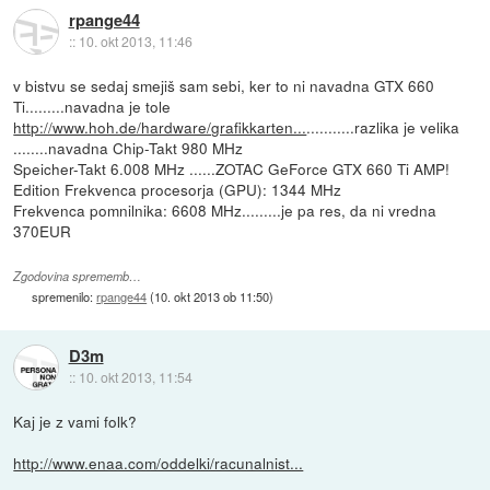
rpange44
::
10. okt 2013, 11:46
v bistvu se sedaj smejiš sam sebi, ker to ni navadna GTX 660
Ti.........navadna je tole
http://www.hoh.de/hardware/grafikkarten...
...........razlika je velika
........navadna Chip-Takt 980 MHz
Speicher-Takt 6.008 MHz ......ZOTAC GeForce GTX 660 Ti AMP!
Edition Frekvenca procesorja (GPU): 1344 MHz
Frekvenca pomnilnika: 6608 MHz.........je pa res, da ni vredna
370EUR
Zgodovina sprememb…
spremenilo:
rpange44
(
10. okt 2013 ob 11:50
)
D3m
::
10. okt 2013, 11:54
Kaj je z vami folk?
http://www.enaa.com/oddelki/racunalnist...