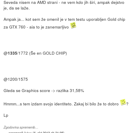
Seveda nisem na AMD strani - ne vem kdo jih širi, ampak dejstvo
je, da se laže.
Ampak ja... kot sem že omenil je v tem testu uporabljen Gold chip
za GTX 760 - aia to je zanemarljivo
@
/1772 (Še en GOLD CHIP)
1335
@1200/1575
Gleda se Graphics score -> razlika 31,58%
Hmmm...s tem izdam svojo identiteto. Zakaj bi bilo že to dobro
?
Lp
Zgodovina sprememb…
spremenil:
fr4nc
(
6. okt 2013 ob 21:35
)