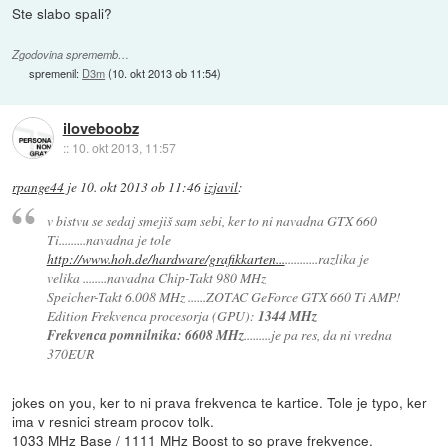
Ste slabo spali?
Zgodovina sprememb…
spremenil:
D3m
(
10. okt 2013 ob 11:54
)
iloveboobz
::
10. okt 2013, 11:57
rpange44
je
10. okt 2013 ob 11:46
izjavil
:
v bistvu se sedaj smejiš sam sebi, ker to ni navadna GTX 660
Ti.........navadna je tole
http://www.hoh.de/hardware/grafikkarten...
...........razlika je
velika ........navadna Chip-Takt 980 MHz
Speicher-Takt 6.008 MHz ......ZOTAC GeForce GTX 660 Ti AMP!
Edition Frekvenca procesorja (GPU):
1344 MHz
Frekvenca pomnilnika: 6608 MHz
.........je pa res, da ni vredna
370EUR
jokes on you, ker to ni prava frekvenca te kartice. Tole je typo, ker
ima v resnici stream procov tolk.
1033 MHz Base / 1111 MHz Boost to so prave frekvence.