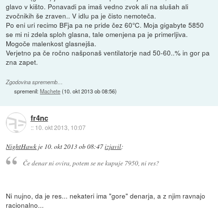
glavo v kišto. Ponavadi pa imaš vedno zvok ali na slušah ali
zvočnikih še zraven.. V idlu pa je čisto nemoteča.
Po eni uri recimo BFja pa ne pride čez 60°C. Moja gigabyte 5850
se mi ni zdela sploh glasna, tale omenjena pa je primerljiva.
Mogoče malenkost glasnejša.
Verjetno pa če ročno našponaš ventilatorje nad 50-60..% in gor pa
zna zapet.
Zgodovina sprememb…
spremenil:
Machete
(
10. okt 2013 ob 08:56
)
fr4nc
::
10. okt 2013, 10:07
NightHawk
je
10. okt 2013 ob 08:47
izjavil
:
Če denar ni ovira, potem se ne kupuje 7950, ni res?
Ni nujno, da je res... nekateri ima "gore" denarja, a z njim ravnajo
racionalno...