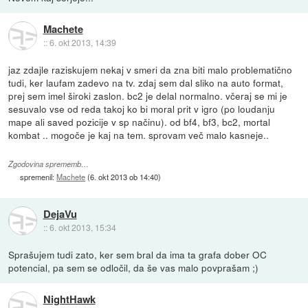
Machete
::
6. okt 2013, 14:39
jaz zdajle raziskujem nekaj v smeri da zna biti malo problematično
tudi, ker laufam zadevo na tv. zdaj sem dal sliko na auto format,
prej sem imel široki zaslon. bc2 je delal normalno. včeraj se mi je
sesuvalo vse od reda takoj ko bi moral prit v igro (po loudanju
mape ali saved pozicije v sp načinu). od bf4, bf3, bc2, mortal
kombat .. mogoče je kaj na tem. sprovam več malo kasneje..
Zgodovina sprememb…
spremenil:
Machete
(
6. okt 2013 ob 14:40
)
DejaVu
::
6. okt 2013, 15:34
Sprašujem tudi zato, ker sem bral da ima ta grafa dober OC
potencial, pa sem se odločil, da še vas malo povprašam ;)
NightHawk