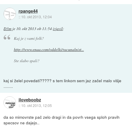
rpange44
::
10. okt 2013, 12:04
D3m
je
10. okt 2013 ob 11:54
izjavil
:
Kaj je z vami folk?
http://www.enaa.com/oddelki/racunalnist...
Ste slabo spali?
kaj si želel povedati????? s tem linkom sem jaz začel malo višje
........
iloveboobz
::
10. okt 2013, 12:05
da so mimovrste pač zelo dragi in da povrh vsega sploh pravih
specsov ne dajejo..