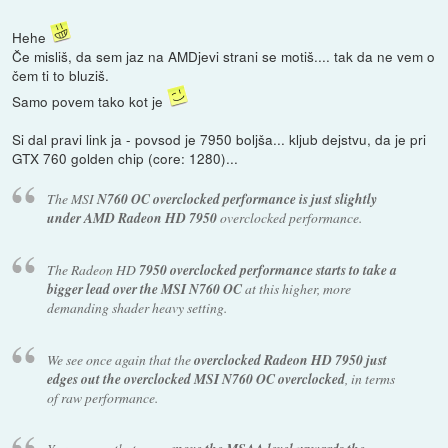
Hehe
Če misliš, da sem jaz na AMDjevi strani se motiš.... tak da ne vem o
čem ti to bluziš.
Samo povem tako kot je
Si dal pravi link ja - povsod je 7950 boljša... kljub dejstvu, da je pri
GTX 760 golden chip (core: 1280)...
The MSI
N760 OC overclocked performance is just slightly
under AMD Radeon HD 7950
overclocked performance.
The Radeon HD
7950 overclocked performance starts to take a
bigger lead over the MSI N760 OC
at this higher, more
demanding shader heavy setting.
We see once again that the
overclocked Radeon HD 7950 just
edges out the overclocked MSI N760 OC overclocked
, in terms
of raw performance.