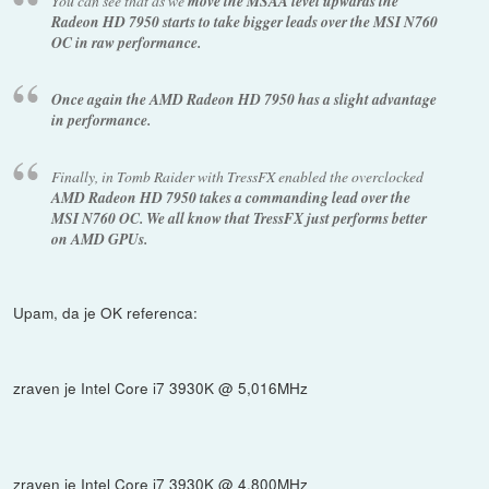
You can see that as we
move the MSAA level upwards the
Radeon HD 7950 starts to take bigger leads over the MSI N760
OC in raw performance.
Once again the AMD Radeon HD 7950 has a slight advantage
in performance.
Finally, in Tomb Raider with TressFX enabled the overclocked
AMD Radeon HD 7950 takes a commanding lead over the
MSI N760 OC. We all know that TressFX just performs better
on AMD GPUs.
Upam, da je OK referenca:
zraven je Intel Core i7 3930K @ 5,016MHz
zraven je Intel Core i7 3930K @ 4,800MHz