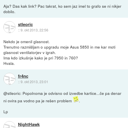
Aja? Das kak link? Pac takrat, ko sem jaz imel to grafo se ni nikjer
dobilo.
stleoric
::
9. okt 2013, 22:56
Nekdo je omenil glasnost.
Trenutno razmišljam o upgradu moje Asus 5850 in me kar moti
glasnost ventilatorjev v igrah.
Ima kdo izkušnje kako je pri 7950 in 760?
Hvala.
fr4nc
::
9. okt 2013, 23:01
@stleoric: Popolnoma je odvisno od izvedbe kartice...če pa denar
ni ovira pa vodno pa je rešen problem
.
Lp
NightHawk