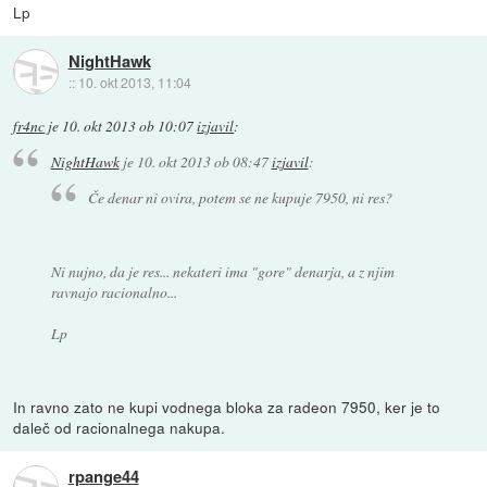
Lp
NightHawk
::
10. okt 2013, 11:04
fr4nc
je
10. okt 2013 ob 10:07
izjavil
:
NightHawk
je
10. okt 2013 ob 08:47
izjavil
:
Če denar ni ovira, potem se ne kupuje 7950, ni res?
Ni nujno, da je res... nekateri ima "gore" denarja, a z njim
ravnajo racionalno...
Lp
In ravno zato ne kupi vodnega bloka za radeon 7950, ker je to
daleč od racionalnega nakupa.
rpange44