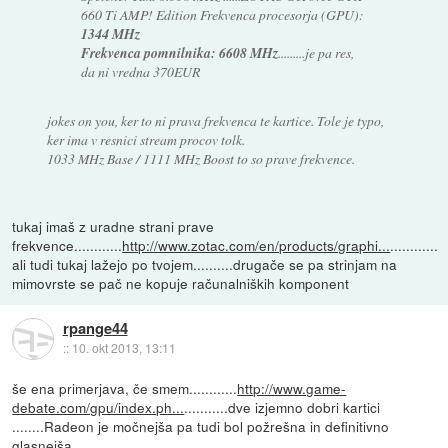
660 Ti AMP! Edition Frekvenca procesorja (GPU):
1344 MHz
Frekvenca pomnilnika: 6608 MHz
.........je pa res,
da ni vredna 370EUR
jokes on you, ker to ni prava frekvenca te kartice. Tole je typo,
ker ima v resnici stream procov tolk.
1033 MHz Base / 1111 MHz Boost to so prave frekvence.
tukaj imaš z uradne strani prave
frekvence............
http://www.zotac.com/en/products/graphi...
............
ali tudi tukaj lažejo po tvojem..........drugače se pa strinjam na
mimovrste se pač ne kopuje računalniških komponent
rpange44
::
10. okt 2013, 13:11
še ena primerjava, če smem............
http://www.game-
debate.com/gpu/index.ph...
...........dve izjemno dobri kartici
........Radeon je močnejša pa tudi bol požrešna in definitivno
glasnejša........