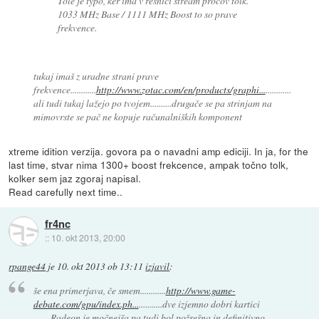
Tole je typo, ker ima v resnici stream procov tolk.
1033 MHz Base / 1111 MHz Boost to so prave
frekvence.
tukaj imaš z uradne strani prave
frekvence............
http://www.zotac.com/en/products/graphi...
............
ali tudi tukaj lažejo po tvojem..........drugače se pa strinjam na
mimovrste se pač ne kopuje računalniških komponent
xtreme idition verzija. govora pa o navadni amp ediciji. In ja, for the
last time, stvar nima 1300+ boost frekcence, ampak točno tolk,
kolker sem jaz zgoraj napisal.
Read carefully next time..
fr4nc
::
10. okt 2013, 20:00
rpange44
je
10. okt 2013 ob 13:11
izjavil
:
še ena primerjava, če smem............
http://www.game-
debate.com/gpu/index.ph...
...........dve izjemno dobri kartici
........Radeon je močnejša pa tudi bol požrešna in definitivno