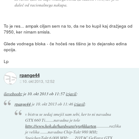
daleč od racionalnega nakupa.
To je res... ampak ciljam sem na to, da ne bo kupil kaj dražjega od
7950, ker nimam smisla.
Glede vodnega bloka - če hočeš res tišino je to dejansko edina
opcija.
Lp
rpange44
::
10. okt 2013, 12:52
iloveboobz
je
10. okt 2013 ob 11:57
izjavil
:
rpange44
je
10. okt 2013 ob 11:46
izjavil
:
v bistvu se sedaj smejiš sam sebi, ker to ni navadna
GTX 660 Ti.........navadna je tole
http://www.hoh.de/hardware/grafikkarten
..............razlika
je velika ........navadna Chip-Takt 980 MHz
Speicher-Takt 6.008 MHz ......ZOTAC GeForce GTX