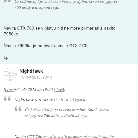
Če boš navijal je za to ceno best buy. Sploh, ker so vsi geforce
760 ubistvu dražji od tega.
Navita GTX 760 se v bistvu niti ne more primerjati z navito
7950ko...
Navita 7950ka je na nivoju navite GTX 770!
Lp
NightHawk
::
6. okt 2013, 20:14
fr4nc
je
6. okt 2013 ob 19:50
izjavil
:
NightHawk
je
6. okt 2013 ob 16:13
izjavil
:
Če boš navijal je za to ceno best buy. Sploh, ker so
vsi geforce 760 ubistvu dražji od tega.
Navita GTX 760 se v bistvu niti ne more primerjati z navito