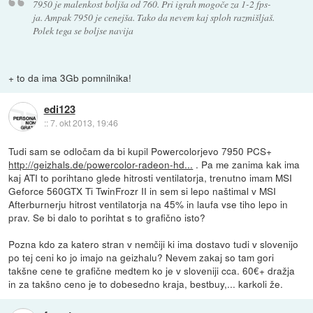
7950 je malenkost boljša od 760. Pri igrah mogoče za 1-2 fps-
ja. Ampak 7950 je cenejša. Tako da nevem kaj sploh razmišljaš.
Polek tega se boljse navija
+ to da ima 3Gb pomnilnika!
edi123
::
7. okt 2013, 19:46
Tudi sam se odločam da bi kupil Powercolorjevo 7950 PCS+
http://geizhals.de/powercolor-radeon-hd...
. Pa me zanima kak ima
kaj ATI to porihtano glede hitrosti ventilatorja, trenutno imam MSI
Geforce 560GTX Ti TwinFrozr II in sem si lepo naštimal v MSI
Afterburnerju hitrost ventilatorja na 45% in laufa vse tiho lepo in
prav. Se bi dalo to porihtat s to grafično isto?
Pozna kdo za katero stran v nemčiji ki ima dostavo tudi v slovenijo
po tej ceni ko jo imajo na geizhalu? Nevem zakaj so tam gori
takšne cene te grafične medtem ko je v sloveniji cca. 60€+ dražja
in za takšno ceno je to dobesedno kraja, bestbuy,... karkoli že.