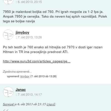
::
6. okt 2013, 23:15
7950 je malenkost boljša od 760. Pri igrah mogoče za 1-2 fps-ja.
Ampak 7950 je cenejša. Tako da nevem kaj sploh razmišljaš. Polek
tega se boljse navija
jimyboy
::
7. okt 2013, 13:26
Po teh testih je 760 enako ali hitrejša od 7970 v dosti iger razen
Hitman in TR ima precejšnjo prednost ATI.
http://www.guru3d.com/articles_pages/ge...
Zgodovina sprememb…
spremenil:
jimyboy
(
7. okt 2013 ob 13:28
)
Janac
::
7. okt 2013, 14:17
Sergio4
je
6. okt 2013 ob 23:15
izjavil
: