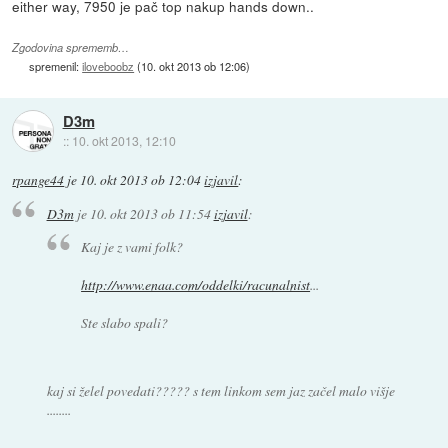
either way, 7950 je pač top nakup hands down..
Zgodovina sprememb…
spremenil:
iloveboobz
(
10. okt 2013 ob 12:06
)
D3m
::
10. okt 2013, 12:10
rpange44
je
10. okt 2013 ob 12:04
izjavil
:
D3m
je
10. okt 2013 ob 11:54
izjavil
:
Kaj je z vami folk?
http://www.enaa.com/oddelki/racunalnist
...
Ste slabo spali?
kaj si želel povedati????? s tem linkom sem jaz začel malo višje
........