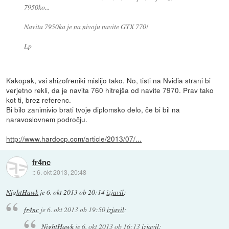
7950ko...
Navita 7950ka je na nivoju navite GTX 770!
Lp
Kakopak, vsi shizofreniki mislijo tako. No, tisti na Nvidia strani bi
verjetno rekli, da je navita 760 hitrejša od navite 7970. Prav tako
kot ti, brez referenc.
Bi bilo zanimivio brati tvoje diplomsko delo, če bi bil na
naravoslovnem področju.
http://www.hardocp.com/article/2013/07/...
fr4nc
::
6. okt 2013, 20:48
NightHawk
je
6. okt 2013 ob 20:14
izjavil
:
fr4nc
je
6. okt 2013 ob 19:50
izjavil
:
NightHawk
je
6. okt 2013 ob 16:13
izjavil
: