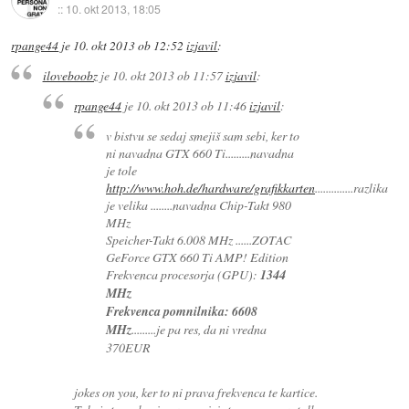
::
10. okt 2013, 18:05
rpange44
je
10. okt 2013 ob 12:52
izjavil
:
iloveboobz
je
10. okt 2013 ob 11:57
izjavil
:
rpange44
je
10. okt 2013 ob 11:46
izjavil
:
v bistvu se sedaj smejiš sam sebi, ker to
ni navadna GTX 660 Ti.........navadna
je tole
http://www.hoh.de/hardware/grafikkarten
..............razlika
je velika ........navadna Chip-Takt 980
MHz
Speicher-Takt 6.008 MHz ......ZOTAC
GeForce GTX 660 Ti AMP! Edition
Frekvenca procesorja (GPU):
1344
MHz
Frekvenca pomnilnika: 6608
MHz
.........je pa res, da ni vredna
370EUR
jokes on you, ker to ni prava frekvenca te kartice.