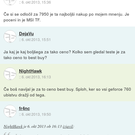
::
6. okt 2013, 15:36
Če si se odločil za 7950 je ta najboljši nakup po mojem mnenju. Je
poceni in je MSI TF.
DejaVu
::
6. okt 2013, 15:51
Ja kaj je kaj boljšega za tako ceno? Kolko sem gledal teste je za
tako ceno to best buy?
NightHawk
::
6. okt 2013, 16:13
Če boš navijal je za to ceno best buy. Sploh, ker so vsi geforce 760
ubistvu dražji od tega.
fr4nc
::
6. okt 2013, 19:50
NightHawk
je
6. okt 2013 ob 16:13
izjavil
: