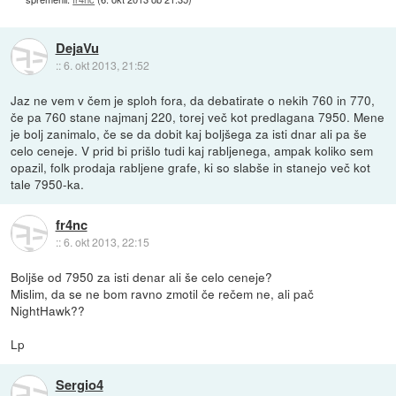
DejaVu
::
6. okt 2013, 21:52
Jaz ne vem v čem je sploh fora, da debatirate o nekih 760 in 770,
če pa 760 stane najmanj 220, torej več kot predlagana 7950. Mene
je bolj zanimalo, če se da dobit kaj boljšega za isti dnar ali pa še
celo ceneje. V prid bi prišlo tudi kaj rabljenega, ampak koliko sem
opazil, folk prodaja rabljene grafe, ki so slabše in stanejo več kot
tale 7950-ka.
fr4nc
::
6. okt 2013, 22:15
Boljše od 7950 za isti denar ali še celo ceneje?
Mislim, da se ne bom ravno zmotil če rečem ne, ali pač
NightHawk??
Lp
Sergio4