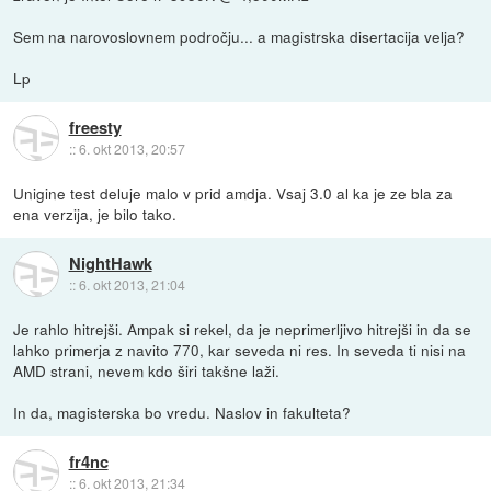
Sem na narovoslovnem področju... a magistrska disertacija velja?
Lp
freesty
::
6. okt 2013, 20:57
Unigine test deluje malo v prid amdja. Vsaj 3.0 al ka je ze bla za
ena verzija, je bilo tako.
NightHawk
::
6. okt 2013, 21:04
Je rahlo hitrejši. Ampak si rekel, da je neprimerljivo hitrejši in da se
lahko primerja z navito 770, kar seveda ni res. In seveda ti nisi na
AMD strani, nevem kdo širi takšne laži.
In da, magisterska bo vredu. Naslov in fakulteta?
fr4nc
::
6. okt 2013, 21:34