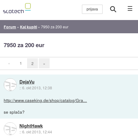
☰
Forum
»
Kaj kupiti
»
7950 za 200 eur
7950 za 200 eur
«
1
2
»
DejaVu
::
6. okt 2013, 12:38
http://www.caseking.de/shop/catalog/Gra...
se splača?
NightHawk
::
6. okt 2013, 12:44