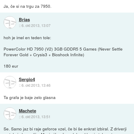
Ja, če si na trgu za 7950.
Brias
::
6. okt 2013, 13:07
hoh je imel en teden tole:
PowerColor HD 7950 (V2) 3GB GDDR5 5 Games (Never Settle
Forever Gold + Crysis3 + Bioshock Infinite)
180 eur
Sergio4
::
6. okt 2013, 13:46
Ta grafa je baje zelo glasna
Machete
::
6. okt 2013, 13:51
Se. Samo jaz bi raje geforce vzel, če bi še enkrat izbiral. Z driverji