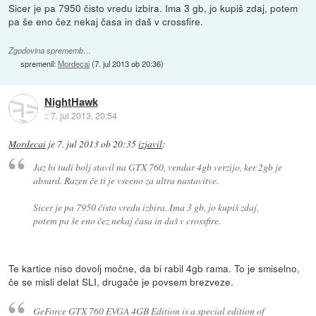
Sicer je pa 7950 čisto vredu izbira. Ima 3 gb, jo kupiš zdaj, potem
pa še eno čez nekaj časa in daš v crossfire.
Zgodovina sprememb…
spremenil:
Mordecai
(
7. jul 2013 ob 20:36
)
NightHawk
::
7. jul 2013, 20:54
Mordecai
je
7. jul 2013 ob 20:35
izjavil
:
Jaz bi tudi bolj stavil na GTX 760, vendar 4gb verzijo, ker 2gb je
absurd. Razen če ti je vseeno za ultra nastavitve.
Sicer je pa 7950 čisto vredu izbira. Ima 3 gb, jo kupiš zdaj,
potem pa še eno čez nekaj časa in daš v crossfire.
Te kartice niso dovolj močne, da bi rabil 4gb rama. To je smiselno,
če se misli delat SLI, drugače je povsem brezveze.
GeForce GTX 760 EVGA 4GB Edition is a special edition of