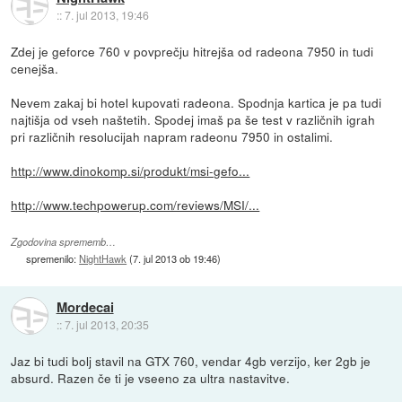
::
7. jul 2013, 19:46
Zdej je geforce 760 v povprečju hitrejša od radeona 7950 in tudi
cenejša.
Nevem zakaj bi hotel kupovati radeona. Spodnja kartica je pa tudi
najtišja od vseh naštetih. Spodej imaš pa še test v različnih igrah
pri različnih resolucijah napram radeonu 7950 in ostalimi.
http://www.dinokomp.si/produkt/msi-gefo...
http://www.techpowerup.com/reviews/MSI/...
Zgodovina sprememb…
spremenilo:
NightHawk
(
7. jul 2013 ob 19:46
)
Mordecai
::
7. jul 2013, 20:35
Jaz bi tudi bolj stavil na GTX 760, vendar 4gb verzijo, ker 2gb je
absurd. Razen če ti je vseeno za ultra nastavitve.