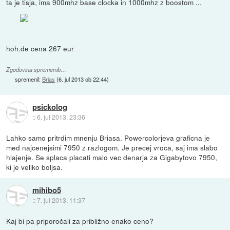
ta je tisja, ima 900mhz base clocka in 1000mhz z boostom ...
hoh.de cena 267 eur
Zgodovina sprememb…
spremenil:
Brias
(
6. jul 2013 ob 22:44
)
psickolog
::
6. jul 2013, 23:36
Lahko samo pritrdim mnenju Briasa. Powercolorjeva graficna je
med najcenejsimi 7950 z razlogom. Je precej vroca, saj ima slabo
hlajenje. Se splaca placati malo vec denarja za Gigabytovo 7950,
ki je veliko boljsa.
mihibo5
::
7. jul 2013, 11:37
Kaj bi pa priporočali za približno enako ceno?