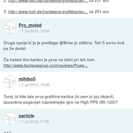
2.
http://www.hoh.de/hardware/grafikkarten...
za 257 eur
3.
http://www.hoh.de/hardware/grafikkarten...
za 251 eur
Pro_moted
::
7. jul 2013, 12:34
Druga opcija ki jo je predlaga @Brias je odlična. Teh 5 evrov boš
pa že dodal.
Če hočeš tiho kartico je prva na izbiri pri teh treh.
http://www.techpowerup.com/reviews/Powe...
mihibo5
::
7. jul 2013, 16:46
Torej, bi bila tale prva grafična kartica (ki sem jo jaz objavil)
sposobna poganjati naprednejše igre na High FPS (80-120)?
particle
::
7. jul 2013, 17:35