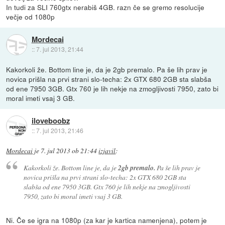
In tudi za SLI 760gtx nerabiš 4GB. razn če se gremo resolucije
večje od 1080p
Mordecai
::
7. jul 2013, 21:44
Kakorkoli že. Bottom line je, da je 2gb premalo. Pa še lih prav je
novica prišla na prvi strani slo-techa: 2x GTX 680 2GB sta slabša
od ene 7950 3GB. Gtx 760 je lih nekje na zmogljivosti 7950, zato bi
moral imeti vsaj 3 GB.
iloveboobz
::
7. jul 2013, 21:46
Mordecai
je
7. jul 2013 ob 21:44
izjavil
:
Kakorkoli že. Bottom line je, da je
2gb premalo.
Pa še lih prav je
novica prišla na prvi strani slo-techa: 2x GTX 680 2GB sta
slabša od ene 7950 3GB. Gtx 760 je lih nekje na zmogljivosti
7950, zato bi moral imeti vsaj 3 GB.
Ni. Če se igra na 1080p (za kar je kartica namenjena), potem je