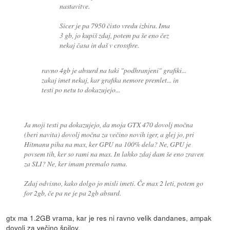
nastavitve.
Sicer je pa 7950 čisto vredu izbira. Ima
3 gb, jo kupiš zdaj, potem pa še eno čez
nekaj časa in daš v crossfire.
ravno 4gb je absurd na taki "podhranjeni" grafiki...
zakaj imet nekaj, kar grafika nemore premlet... in
testi po netu to dokazujejo...
Ja moji testi pa dokazujejo, da moja GTX 470 dovolj močna
(beri navita) dovolj močna za večino novih iger, a glej jo, pri
Hitmanu piha na max, ker GPU na 100% dela? Ne, GPU je
povsem tih, ker so rami na max. In lahko zdaj dam še eno zraven
za SLI? Ne, ker imam premalo rama.
Zdaj odvisno, kako dolgo jo misli imeti. Če max 2 leti, potem go
for 2gb, če pa ne je pa 2gb absurd.
gtx ma 1.2GB vrama, kar je res ni ravno velik dandanes, ampak
dovolj za večino špilov.