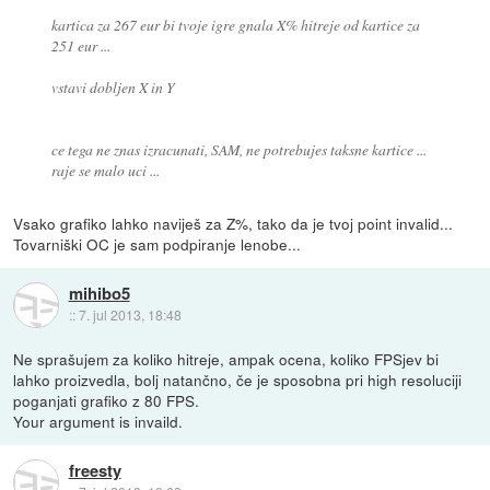
kartica za 267 eur bi tvoje igre gnala X% hitreje od kartice za
251 eur ...
vstavi dobljen X in Y
ce tega ne znas izracunati, SAM, ne potrebujes taksne kartice ...
raje se malo uci ...
Vsako grafiko lahko naviješ za Z%, tako da je tvoj point invalid...
Tovarniški OC je sam podpiranje lenobe...
mihibo5
::
7. jul 2013, 18:48
Ne sprašujem za koliko hitreje, ampak ocena, koliko FPSjev bi
lahko proizvedla, bolj natančno, če je sposobna pri high resoluciji
poganjati grafiko z 80 FPS.
Your argument is invaild.
freesty