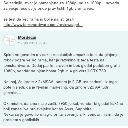
Še zadnjič, stvar je namenjena za 1080p, ne za 1600p... seveda
za večje resolucije pride prav tistih 1gb vrama več...
še test da več rama ni bolje na isti grafi
http://www.tomshardware.com/reviews/gef...
Mordecai
::
7. jul 2013, 22:42
Sploh ne govorim o visokih resolucijah ampak o tem, da glajenje
robov odžre veliko rama, kar je razvidno iz tega testa na
tomshardware. Dodaj par let zraven in boš gledal podoben graf z
1080p, vendar na njem bosta 2gb in 4 gb verziji GTX 760.
No, saj, če igrate z 2xMSAA, potem je 2 GB res zadosti. Iz tega
potem sledi, da je Nvidiin marketing, da zmore 32x AA tudi
gimmick...
Ok, mislim, da smo malo zašli. 7950 je kul, vendar bi gledal kakšne
bolj zanesljive proizvajalce kot so Asus, Sapphire.
Nekaj se je govorilo o lag-u pri izrisovanju slik, vendar mislim, da je
problem v gonilnikih...