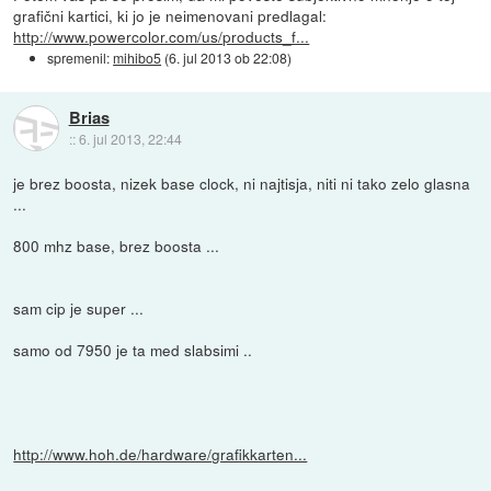
grafični kartici, ki jo je neimenovani predlagal:
http://www.powercolor.com/us/products_f...
spremenil:
mihibo5
(
6. jul 2013 ob 22:08
)
Brias
::
6. jul 2013, 22:44
je brez boosta, nizek base clock, ni najtisja, niti ni tako zelo glasna
...
800 mhz base, brez boosta ...
sam cip je super ...
samo od 7950 je ta med slabsimi ..
http://www.hoh.de/hardware/grafikkarten...