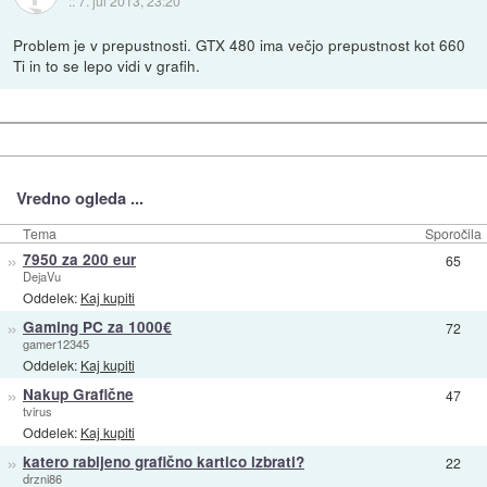
::
7. jul 2013, 23:20
Problem je v prepustnosti. GTX 480 ima večjo prepustnost kot 660
Ti in to se lepo vidi v grafih.
Vredno ogleda ...
Tema
Sporočila
»
7950 za 200 eur
65
DejaVu
Oddelek:
Kaj kupiti
»
Gaming PC za 1000€
72
gamer12345
Oddelek:
Kaj kupiti
»
Nakup Grafične
47
tvirus
Oddelek:
Kaj kupiti
»
katero rabljeno grafično kartico izbrati?
22
drzni86