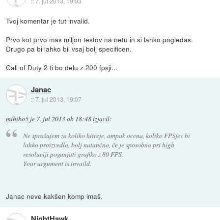
::
7. jul 2013, 19:03
Tvoj komentar je tut invalid.
Prvo kot prvo mas miljon testov na netu in si lahko pogledas.
Drugo pa bi lahko bil vsaj bolj specificen.
Call of Duty 2 ti bo delu z 200 fpsji...
Janac
::
7. jul 2013, 19:07
mihibo5
je
7. jul 2013 ob 18:48
izjavil
:
Ne sprašujem za koliko hitreje, ampak ocena, koliko FPSjev bi
lahko proizvedla, bolj natančno, če je sposobna pri high
resoluciji poganjati grafiko z 80 FPS.
Your argument is invaild.
Janac neve kakšen komp imaš.
NightHawk