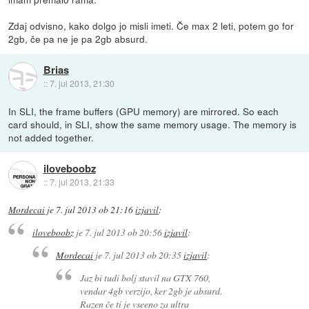
Zdaj odvisno, kako dolgo jo misli imeti. Če max 2 leti, potem go for
2gb, če pa ne je pa 2gb absurd.
Brias
::
7. jul 2013, 21:30
In SLI, the frame buffers (GPU memory) are mirrored. So each
card should, in SLI, show the same memory usage. The memory is
not added together.
iloveboobz
::
7. jul 2013, 21:33
Mordecai
je
7. jul 2013 ob 21:16
izjavil
:
iloveboobz
je
7. jul 2013 ob 20:56
izjavil
:
Mordecai
je
7. jul 2013 ob 20:35
izjavil
:
Jaz bi tudi bolj stavil na GTX 760,
vendar 4gb verzijo, ker 2gb je absurd.
Razen če ti je vseeno za ultra