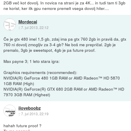
2GB več kot dovolj. In novica na strani je za 4K... in tudi tam ti 3gb
ne korist, ker itk gpu nemore premelt vsega dovolj hiter....
Mordecai
::
7. jul 2013, 22:12
Če je gtx 480 imel 1,5 gb, zdaj ima pa gtx 760 2gb in praviš da, gtx
760 ni dovolj zmogljiv za 3-4 gb? Ne boš me prepričal. 2gb je
premalo, 3gb je sweetspot, 4gb je pa future proof.
Max payne 3; 1 leto stara igra:
Graphics requirements (recommended):
NVIDIA(R) GeForce 480 1GB RAM or AMD Radeon™ HD 5870
1GB RAM (High)
NVIDIA(R) GeForce(R) GTX 680 2GB RAM or AMD Radeon™ HD
7970 3GB RAM (Highest)
iloveboobz
::
7. jul 2013, 22:19
hahah future proof ?
To me nasmeji...