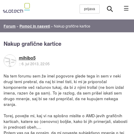
☰
Forum
»
Pomoč in nasveti
»
Nakup grafične kartice
Nakup grafične kartice
mihibo5
::
6. jul 2013, 22:05
Na tem forumu sem že imel pogovore glede tega in sem v neki
drugi temi prebral, da naj bi imel tisti, ki mi je priporočal
komponente več računov tukaj, da bi z njimi trollal (ne bom izdal
imena, razen če ga sam). To je razlog, da sem prišel iskati sem
drugo mnenje, saj bi se rad prepričal, da ne kupujem nekega
sranja.
Torej, povejte mi, kaj vi na splošno mislite o AMD-jevih grafičnih
karticah, katere so (cenovno) boljše, kako bi jih primerjali, slabosti
in prednosti obeh,...
Potem vas pa še prosim, da mi poveste subjektivno mnenje o tej