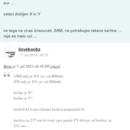
eur ...
vstavi dobljen X in Y
ce tega ne znas izracunati, SAM, ne potrebujes taksne kartice ...
raje se malo uci ...
iloveboobz
::
7. jul 2013, 18:10
Brias
je
7. jul 2013 ob 18:08
izjavil
:
1000 mhz je X% vec od 800mhz
950 mhz je Y% vec od 800mhz
koliko je X?
koliko je Y?
karkoli bi tvoja izbrana kartica poganjala bi:
kartica za 257 eur bi tvoje igre gnala Y% hitreje od kartice za
251 eur ...