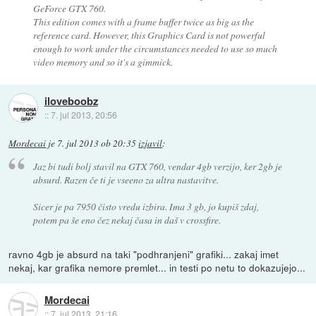
GeForce GTX 760.
This edition comes with a frame buffer twice as big as the
reference card. However, this Graphics Card is not powerful
enough to work under the circumstances needed to use so much
video memory and so it's a gimmick.
iloveboobz
::
7. jul 2013, 20:56
Mordecai
je
7. jul 2013 ob 20:35
izjavil
:
Jaz bi tudi bolj stavil na GTX 760, vendar 4gb verzijo, ker 2gb je
absurd. Razen če ti je vseeno za ultra nastavitve.
Sicer je pa 7950 čisto vredu izbira. Ima 3 gb, jo kupiš zdaj,
potem pa še eno čez nekaj časa in daš v crossfire.
ravno 4gb je absurd na taki "podhranjeni" grafiki... zakaj imet
nekaj, kar grafika nemore premlet... in testi po netu to dokazujejo...
Mordecai
::
7. jul 2013, 21:16