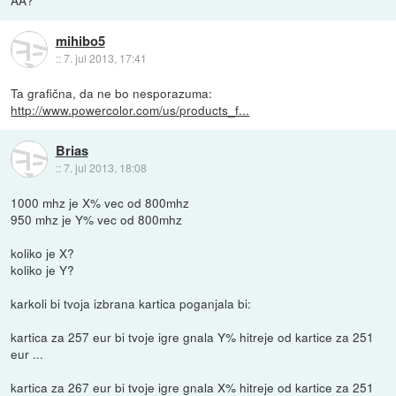
AA?
mihibo5
::
7. jul 2013, 17:41
Ta grafična, da ne bo nesporazuma:
http://www.powercolor.com/us/products_f...
Brias
::
7. jul 2013, 18:08
1000 mhz je X% vec od 800mhz
950 mhz je Y% vec od 800mhz
koliko je X?
koliko je Y?
karkoli bi tvoja izbrana kartica poganjala bi:
kartica za 257 eur bi tvoje igre gnala Y% hitreje od kartice za 251
eur ...
kartica za 267 eur bi tvoje igre gnala X% hitreje od kartice za 251