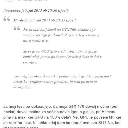
iloveboobz
je
7. jul 2013 ob 20:56
izjavil
:
Mordecai
je
7. jul 2013 ob 20:35
izjavil
:
Jaz bi tudi bolj stavil na GTX 760, vendar 4gb
verzijo, ker 2gb je absurd. Razen če ti je vseeno za
ultra nastavitve.
Sicer je pa 7950 čisto vredu izbira. Ima 3 gb, jo
kupiš zdaj, potem pa še eno čez nekaj časa in daš v
crossfire.
ravno 4gb je absurd na taki "podhranjeni" grafiki... zakaj imet
nekaj, kar grafika nemore premlet... in testi po netu to
dokazujejo...
Ja moji testi pa dokazujejo, da moja GTX 470 dovolj močna (beri
navita) dovolj močna za večino novih iger, a glej jo, pri Hitmanu
piha na max, ker GPU na 100% dela? Ne, GPU je povsem tih, ker
so rami na max. In lahko zdaj dam še eno zraven za SLI? Ne, ker
imam premalo rama.