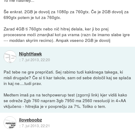
Še enkrat. 2GB je dovolj za 1080p za 760gtx. Če je 2GB dovolj za
690gtx potem je tut za 760gtx.
Zarad 4GB ti 760gtx nebo nič hitrej delala, ker ji bo prej
procecesne moči zmanjkal kot pa vrama (razn če imamo slabe igre
--- moddan skyrim recimo). Ampak vseeno 2GB je dovolj
NightHawk
::
7. jul 2013, 22:20
Pač tebe ne gre prepričati. Sej rabimo tudi kakšnega takega, ki
misli drugače? Če si ti kar takole, sam od sebe določil kaj se splača
in kaj ne....tudi prav.
Medtem imaš pa na techpowerup test (zgornji link) kjer vidiš kako
se odreže 2gb 760 napram 3gb 7950 ma 2560 resoluciji in 4×AA
vključeno - hitrejša je v povprečju za 7%. Toliko o tem.
iloveboobz
::
7. jul 2013, 22:21