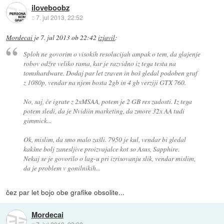
iloveboobz
::
7. jul 2013, 22:52
Mordecai
je
7. jul 2013 ob 22:42
izjavil
:
Sploh ne govorim o visokih resolucijah ampak o tem, da glajenje
robov odžre veliko rama, kar je razvidno iz tega testa na
tomshardware. Dodaj par let zraven in boš gledal podoben graf
z 1080p, vendar na njem bosta 2gb in 4 gb verziji GTX 760.
No, saj, če igrate z 2xMSAA, potem je 2 GB res zadosti. Iz tega
potem sledi, da je Nvidiin marketing, da zmore 32x AA tudi
gimmick...
Ok, mislim, da smo malo zašli. 7950 je kul, vendar bi gledal
kakšne bolj zanesljive proizvajalce kot so Asus, Sapphire.
Nekaj se je govorilo o lag-u pri izrisovanju slik, vendar mislim,
da je problem v gonilnikih...
čez par let bojo obe grafike obsolite...
Mordecai