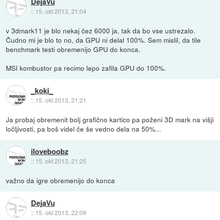
DejaVu
::
15. okt 2013, 21:04
v 3dmark11 je blo nekaj čez 6000 ja, tak da bo vse ustrezalo.
Čudno mi je blo to no, da GPU ni delal 100%. Sem mislil, da tile
benchmark testi obremenijo GPU do konca.
MSI kombustor pa recimo lepo zafila GPU do 100%.
_koki_
::
15. okt 2013, 21:21
Ja probaj obremenit bolj grafično kartico pa poženi 3D mark na višji
ločljivosti, pa boš videl če še vedno dela na 50%...
iloveboobz
::
15. okt 2013, 21:25
važno da igre obremenijo do konca
DejaVu
::
15. okt 2013, 22:09