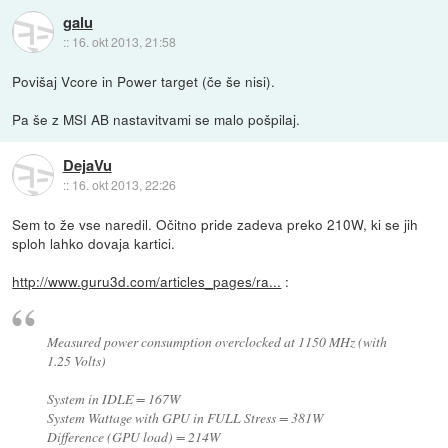
galu
::
16. okt 2013, 21:58
Povišaj Vcore in Power target (če še nisi).
Pa še z MSI AB nastavitvami se malo pošpilaj.
DejaVu
::
16. okt 2013, 22:26
Sem to že vse naredil. Očitno pride zadeva preko 210W, ki se jih
sploh lahko dovaja kartici.
http://www.guru3d.com/articles_pages/ra...
:
Measured power consumption overclocked at 1150 MHz (with
1.25 Volts)
System in IDLE = 167W
System Wattage with GPU in FULL Stress = 381W
Difference (GPU load) = 214W