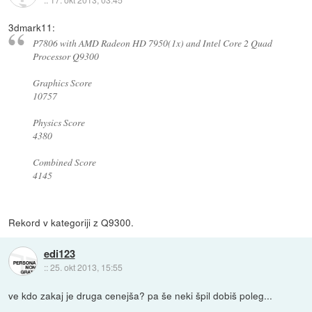
3dmark11:
P7806 with AMD Radeon HD 7950(1x) and Intel Core 2 Quad
Processor Q9300
Graphics Score
10757
Physics Score
4380
Combined Score
4145
Rekord v kategoriji z Q9300.
edi123
::
25. okt 2013, 15:55
ve kdo zakaj je druga cenejša? pa še neki špil dobiš poleg...