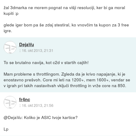
žal 3dmarka ne morem pognat na višji resoluciji, ker bi ga moral
kupiti :p
glede iger bom pa še zdaj stestiral, ko vnovčim ta kupon za 3 free
igre.
DejaVu
::
16. okt 2013, 21:31
To se brutalno navija, kot c2d v startih cajtih!
Mam probleme s throttlingom. Zgleda da je krivo napajanje, ki je
enostavno prešvoh. Core mi leti na 1200+, mem 1600+, vendar se
v igrah pri takih nastavitvah vključi throttling in vrže core na 850.
fr4nc
::
16. okt 2013, 21:56
@DejaVu: Koliko je ASIC tvoje kartice?
Lp