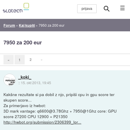
☰
Forum
»
Kaj kupiti
»
7950 za 200 eur
7950 za 200 eur
2
»
«
1
_koki_
::
15. okt 2013, 19:45
Kakšne rezultate si pa dobil z njo, pripiši cpu in gpu score ter
skupen score...
Za primerjavo iz hwbot:
3D mark vantage: q6600@3.78Ghz + 7950@1Ghz core: GPU
score 27200 CPU 12900 = P21350
http://hwbot.org/submission/2306399_lor...