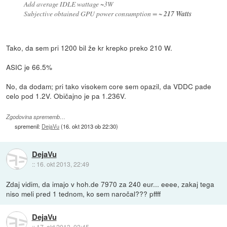
Add average IDLE wattage ~3W
Subjective obtained GPU power consumption = ~
217 Watts
Tako, da sem pri 1200 bil že kr krepko preko 210 W.
ASIC je 66.5%
No, da dodam; pri tako visokem core sem opazil, da VDDC pade
celo pod 1.2V. Običajno je pa 1.236V.
Zgodovina sprememb…
spremenil:
DejaVu
(
16. okt 2013 ob 22:30
)
DejaVu
::
16. okt 2013, 22:49
Zdaj vidim, da imajo v hoh.de 7970 za 240 eur... eeee, zakaj tega
niso meli pred 1 tednom, ko sem naročal??? pffff
DejaVu
::
17. okt 2013, 03:45