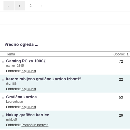
2
»
«
1
Vredno ogleda ...
Tema
Sporočila
»
Gaming PC za 1000€
72
gamer12345
Oddelek:
Kaj kupiti
»
katero rabljeno grafično kartico izbrati?
22
drzni86
Oddelek:
Kaj kupiti
»
Grafična kartica
53
Leprechaun
Oddelek:
Kaj kupiti
»
Nakup grafične kartice
29
mihibo5
Oddelek:
Pomoč in nasveti