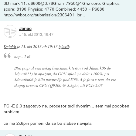
3D mark 11: q6600@3.78Ghz + 7950@1Ghz core: Graphics
score: 8190 Physics: 4770 Combined: 4450 = P6880
http://hwbot.org/submission/2306401_lor...
Janac
::
15. okt 2013, 19:47
DejaVu
je
15. okt 2013 ob 19:13
izjavil
:
nop... 2x6
Btw, pognal sem nekaj benchmark testov (od 3dmark06 do
3dmark11) in opažam, da GPU sploh ne dela s 100%, pri
3dmarku06 je bilo povprečje pod 50%. A je fora v tem, da vse
skupaj bremza CPU (Q9300 @ 3.5ghz) ali PCIe 2.0?
PCI-E 2.0 zagotovo ne, procesor tudi dvomim... sem mel podoben
problem
če ma 2x6pin pomeni da se bo slabše navijala