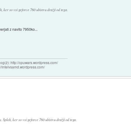
h, ker so vsi geforce 760 ubistvu dražji od tega.
erjati z navito 7950ko...
og(2): http://cpuwars.wordpress.com/
ttp://intelvsamd.wordpress.com/
y. Sploh, ker so vsi geforce 760 ubistvu dražji od tega.