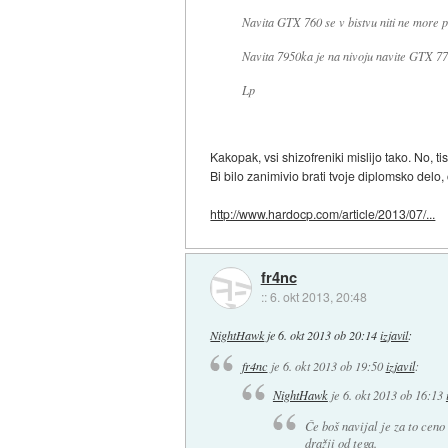
Navita GTX 760 se v bistvu niti ne more pr
Navita 7950ka je na nivoju navite GTX 77
Lp
Kakopak, vsi shizofreniki mislijo tako. No, tis
Bi bilo zanimivio brati tvoje diplomsko delo
http://www.hardocp.com/article/2013/07/...
fr4nc
::
6. okt 2013, 20:48
NightHawk
je
6. okt 2013 ob 20:14
izjavil
:
fr4nc
je
6. okt 2013 ob 19:50
izjavil
:
NightHawk
je
6. okt 2013 ob 16:13
Če boš navijal je za to ceno
dražji od tega.