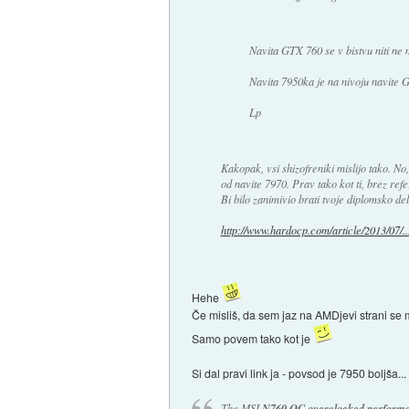
Navita GTX 760 se v bistvu niti ne 
Navita 7950ka je na nivoju navite 
Lp
Kakopak, vsi shizofreniki mislijo tako. No, 
od navite 7970. Prav tako kot ti, brez ref
Bi bilo zanimivio brati tvoje diplomsko de
http://www.hardocp.com/article/2013/07/..
Hehe
Če misliš, da sem jaz na AMDjevi strani se mo
Samo povem tako kot je
Si dal pravi link ja - povsod je 7950 boljša..
The MSI
N760 OC overclocked performa