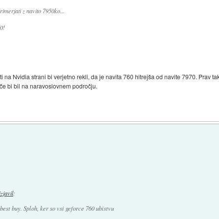
imerjati z navito 7950ko...
0!
ti na Nvidia strani bi verjetno rekli, da je navita 760 hitrejša od navite 7970. Prav tak
, če bi bil na naravoslovnem področju.
izjavil
:
 best buy. Sploh, ker so vsi geforce 760 ubistvu