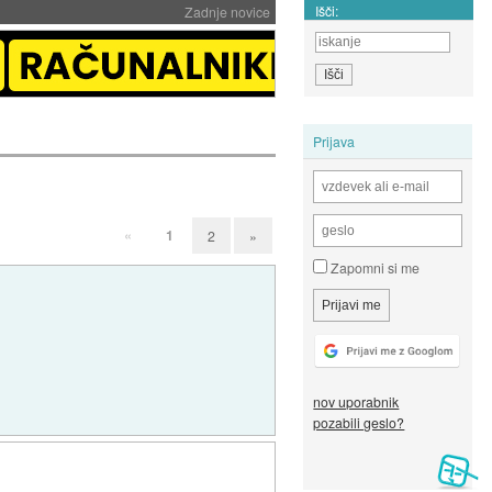
Išči:
Zadnje novice
Prijava
«
1
2
»
Zapomni si me
nov uporabnik
pozabili geslo?