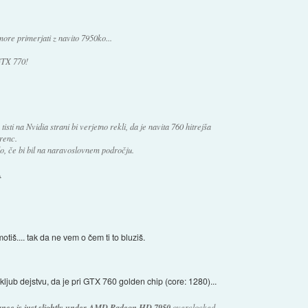
more primerjati z navito 7950ko...
GTX 770!
tisti na Nvidia strani bi verjetno rekli, da je navita 760 hitrejša
erenc.
lo, če bi bil na naravoslovnem področju.
.
tiš.... tak da ne vem o čem ti to bluziš.
. kljub dejstvu, da je pri GTX 760 golden chip (core: 1280)...
nce is just slightly under AMD Radeon HD 7950
overclocked