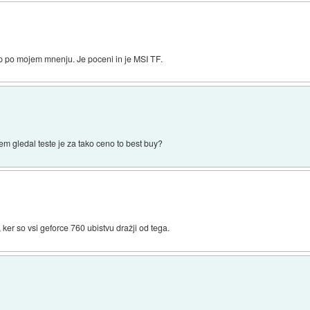
kup po mojem mnenju. Je poceni in je MSI TF.
em gledal teste je za tako ceno to best buy?
 ker so vsi geforce 760 ubistvu dražji od tega.