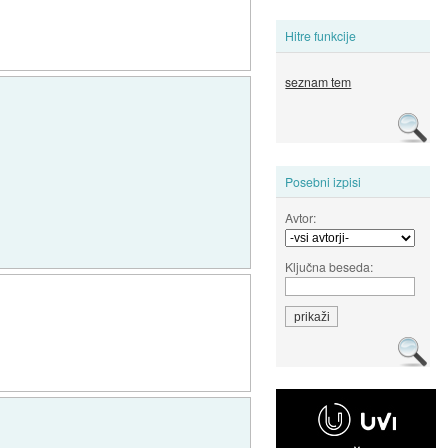
Hitre funkcije
seznam tem
Posebni izpisi
Avtor:
Ključna beseda: