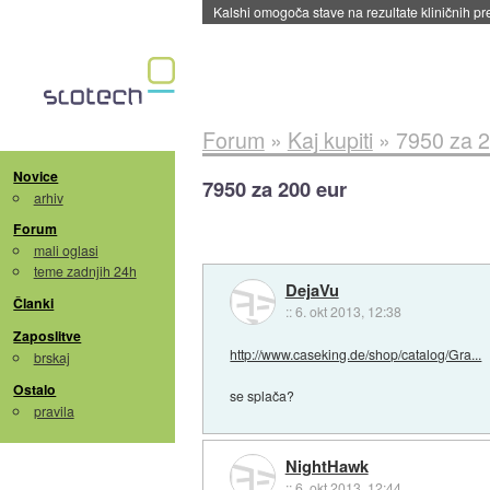
Kalshi omogoča stave na rezultate kliničnih pr
Forum
»
Kaj kupiti
»
7950 za 2
Novice
7950 za 200 eur
arhiv
Forum
mali oglasi
teme zadnjih 24h
DejaVu
Članki
::
6. okt 2013, 12:38
Zaposlitve
http://www.caseking.de/shop/catalog/Gra...
brskaj
Ostalo
se splača?
pravila
NightHawk
::
6. okt 2013, 12:44