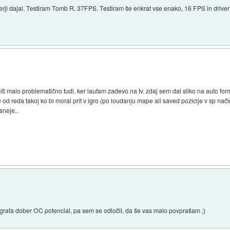
erji dajal. Testiram Tomb R, 37FPS. Testiram še enkrat vse enako, 16 FPS in driver 
iti malo problematično tudi, ker laufam zadevo na tv. zdaj sem dal sliko na auto form
od reda takoj ko bi moral prit v igro (po loudanju mape ali saved pozicije v sp način
sneje..
 grafa dober OC potencial, pa sem se odločil, da še vas malo povprašam ;)