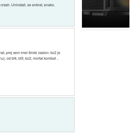
crash. Uninstall, se enkrat, enako.
at, prej sem imel široki zaslon. bc2 je
u). od bf4, bf3, bc2, mortal kombat ..