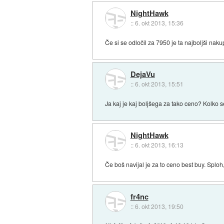
NightHawk
::
6. okt 2013, 15:36
Če si se odločil za 7950 je ta najboljši na
DejaVu
::
6. okt 2013, 15:51
Ja kaj je kaj boljšega za tako ceno? Kolko s
NightHawk
::
6. okt 2013, 16:13
Če boš navijal je za to ceno best buy. Sploh,
fr4nc
::
6. okt 2013, 19:50