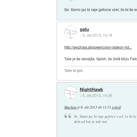
Se. Samo jaz bi raje geforce vzel, če bi še en
galu
::
6. okt 2013, 14:18
http://geizhals.at/powercolor-radeon-hd...
Tale je še cenejša. Sploh, če živiš blizu F
Tako to gre.
NightHawk
::
6. okt 2013, 14:26
Machete
je
6. okt 2013 ob 13:51
izjavil
:
Se. Samo jaz bi raje geforce vzel, če bi še
dela od kar je tole not.