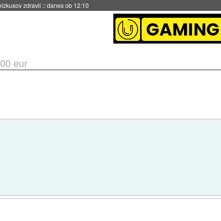
eizkusov zdravil
::
danes ob 12:10
00 eur