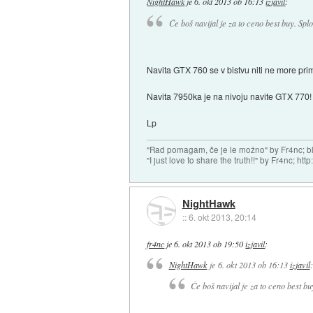
NightHawk
je
6. okt 2013 ob 16:13
izjavil
:
Če boš navijal je za to ceno best buy. Splo
Navita GTX 760 se v bistvu niti ne more prim
Navita 7950ka je na nivoju navite GTX 770!
Lp
"Rad pomagam, če je le možno" by Fr4nc; bl
"I just love to share the truth!!" by Fr4nc; h
NightHawk
::
6. okt 2013, 20:14
fr4nc
je
6. okt 2013 ob 19:50
izjavil
:
NightHawk
je
6. okt 2013 ob 16:13
izjavil
:
Če boš navijal je za to ceno best bu