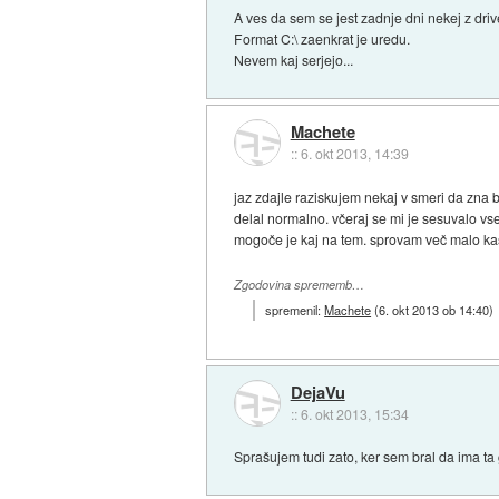
A ves da sem se jest zadnje dni nekej z driv
Format C:\ zaenkrat je uredu.
Nevem kaj serjejo...
Machete
::
6. okt 2013, 14:39
jaz zdajle raziskujem nekaj v smeri da zna b
delal normalno. včeraj se mi je sesuvalo vse 
mogoče je kaj na tem. sprovam več malo ka
Zgodovina sprememb…
spremenil:
Machete
(
6. okt 2013 ob 14:40
)
DejaVu
::
6. okt 2013, 15:34
Sprašujem tudi zato, ker sem bral da ima ta