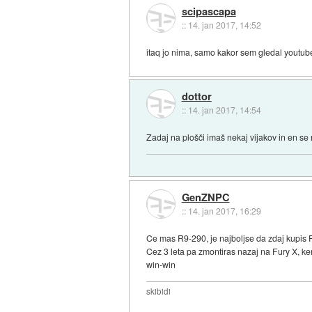
scipascapa
::
14. jan 2017, 14:52
itaq jo nima, samo kakor sem gledal youtube, 
dottor
::
14. jan 2017, 14:54
Zadaj na plošči imaš nekaj vijakov in en se 
GenZNPC
::
14. jan 2017, 16:29
Ce mas R9-290, je najboljse da zdaj kupis 
Cez 3 leta pa zmontiras nazaj na Fury X, ke
win-win
skibidi