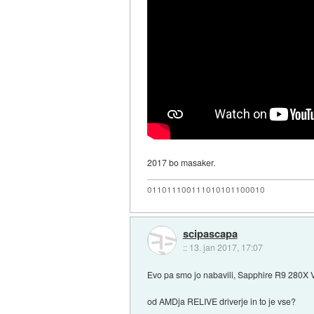
2017 bo masaker.
011011100111010101100010
scipascapa
::
13. jan 2017, 17:07
Evo pa smo jo nabavili, Sapphire R9 280X VA
od AMDja RELIVE driverje in to je vse?