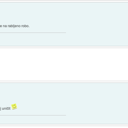
e na rabljeno robo.
j uničit