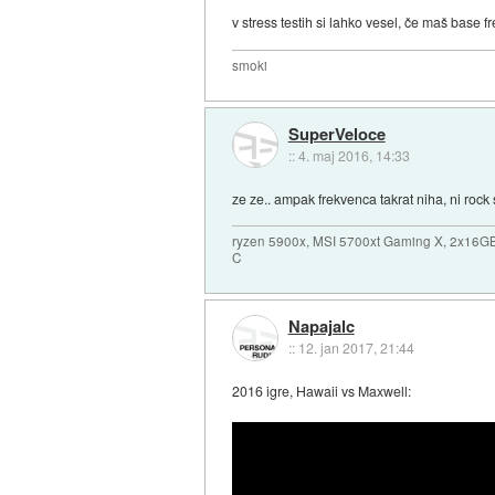
v stress testih si lahko vesel, če maš base
smoki
SuperVeloce
::
4. maj 2016, 14:33
ze ze.. ampak frekvenca takrat niha, ni rock
ryzen 5900x, MSI 5700xt Gaming X, 2x16G
C
Napajalc
::
12. jan 2017, 21:44
2016 igre, Hawaii vs Maxwell: