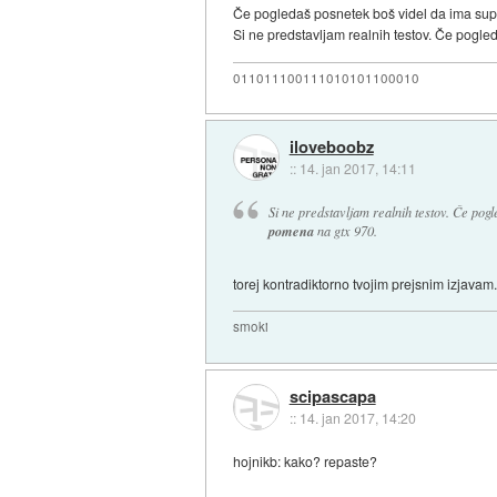
Če pogledaš posnetek boš videl da ima super
Si ne predstavljam realnih testov. Če pogl
011011100111010101100010
iloveboobz
::
14. jan 2017, 14:11
Si ne predstavljam realnih testov. Če pog
pomena
na gtx 970.
torej kontradiktorno tvojim prejsnim izjavam. 
smoki
scipascapa
::
14. jan 2017, 14:20
hojnikb: kako? repaste?