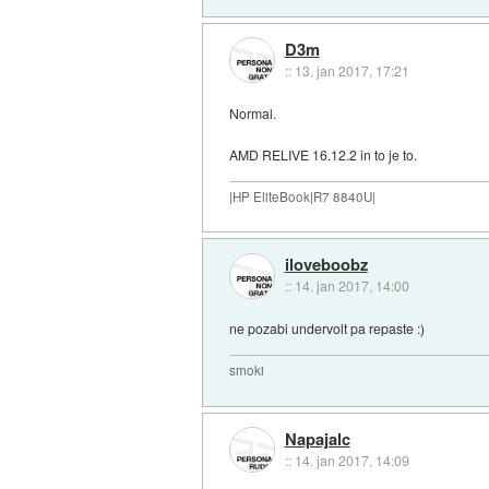
D3m
::
13. jan 2017, 17:21
Normal.
AMD RELIVE 16.12.2 in to je to.
|HP EliteBook|R7 8840U|
iloveboobz
::
14. jan 2017, 14:00
ne pozabi undervolt pa repaste :)
smoki
Napajalc
::
14. jan 2017, 14:09