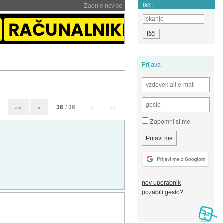
Išči:
Zadnje novice
Prijava
36
/ 36
»
»»
««
«
Zapomni si me
nov uporabnik
pozabili geslo?