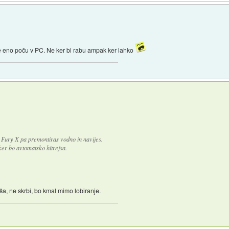
e eno poču v PC. Ne ker bi rabu ampak ker lahko
 Fury X pa premontiras vodno in navijes.
ker bo avtomatsko hitrejsa.
a, ne skrbi, bo kmal mimo lobiranje.