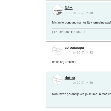
D3m
::
14. jan 2017, 14:30
Mislim je ponovno namestitev termalne past
|HP EliteBook|R7 8840U|
scipascapa
::
14. jan 2017, 14:42
da še kaj uničim :P
dottor
::
14. jan 2017, 14:50
Nah razen garancije (če jo še ima) nimaš ke