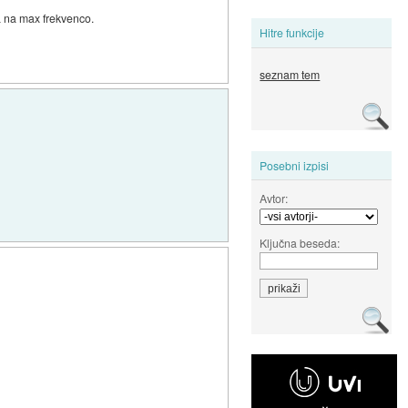
la na max frekvenco.
Hitre funkcije
seznam tem
Posebni izpisi
Avtor:
Ključna beseda: