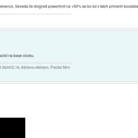
 frekvenco. Seveda če dvigneš powerlimit na +50% se bo tut v takih primerih boosta
 solid na base clocku
B 3600CL16, 850evo+860qvo, Fractal Mini