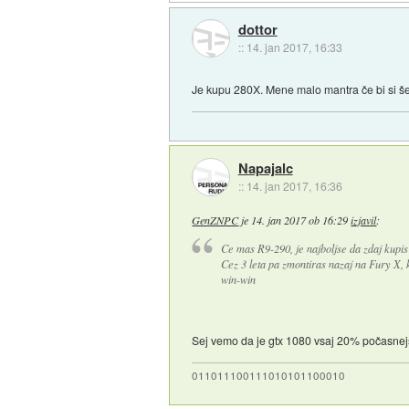
dottor
::
14. jan 2017, 16:33
Je kupu 280X. Mene malo mantra če bi si š
Napajalc
::
14. jan 2017, 16:36
GenZNPC
je
14. jan 2017 ob 16:29
izjavil
:
Ce mas R9-290, je najboljse da zdaj kupis
Cez 3 leta pa zmontiras nazaj na Fury X, 
win-win
Sej vemo da je gtx 1080 vsaj 20% počasnejš
011011100111010101100010