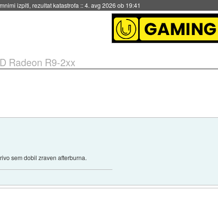
eto za večkratno uporabo
::
4. avg 2026 ob 19:41
D Radeon R9-2xx
 rivo sem dobil zraven afterburna.