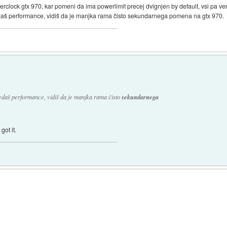
clock gtx 970, kar pomeni da ima powerlimit precej dvignjen by default, vsi pa ve
edaš performance, vidiš da je manjka rama čisto sekundarnega pomena na gtx 970.
ledaš performance, vidiš da je manjka rama čisto
sekundarnega
got it.