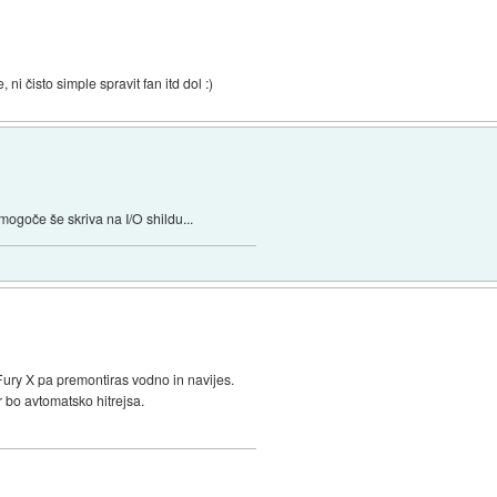
ni čisto simple spravit fan itd dol :)
mogoče še skriva na I/O shildu...
Fury X pa premontiras vodno in navijes.
r bo avtomatsko hitrejsa.