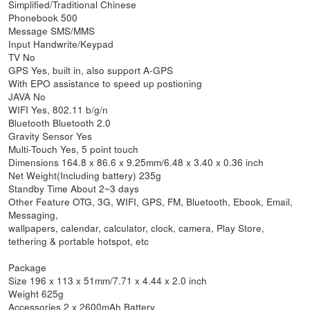
Simplified/Traditional Chinese
Phonebook 500
Message SMS/MMS
Input Handwrite/Keypad
TV No
GPS Yes, built in, also support A-GPS
With EPO assistance to speed up postioning
JAVA No
WIFI Yes, 802.11 b/g/n
Bluetooth Bluetooth 2.0
Gravity Sensor Yes
Multi-Touch Yes, 5 point touch
Dimensions 164.8 x 86.6 x 9.25mm/6.48 x 3.40 x 0.36 inch
Net Weight(Including battery) 235g
Standby Time About 2~3 days
Other Feature OTG, 3G, WIFI, GPS, FM, Bluetooth, Ebook, Email,
Messaging,
wallpapers, calendar, calculator, clock, camera, Play Store,
tethering & portable hotspot, etc
Package
Size 196 x 113 x 51mm/7.71 x 4.44 x 2.0 inch
Weight 625g
Accessories 2 x 2600mAh Battery