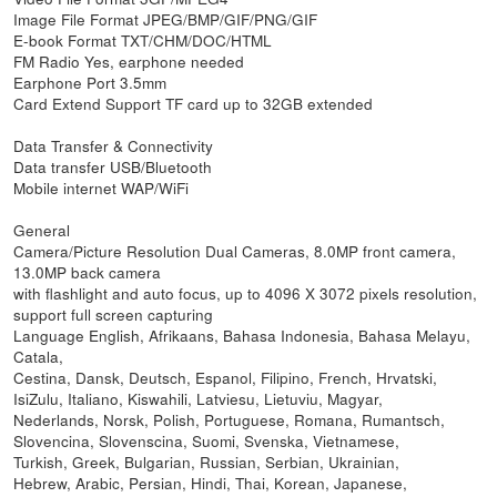
Image File Format JPEG/BMP/GIF/PNG/GIF
E-book Format TXT/CHM/DOC/HTML
FM Radio Yes, earphone needed
Earphone Port 3.5mm
Card Extend Support TF card up to 32GB extended
Data Transfer & Connectivity
Data transfer USB/Bluetooth
Mobile internet WAP/WiFi
General
Camera/Picture Resolution Dual Cameras, 8.0MP front camera,
13.0MP back camera
with flashlight and auto focus, up to 4096 X 3072 pixels resolution,
support full screen capturing
Language English, Afrikaans, Bahasa Indonesia, Bahasa Melayu,
Catala,
Cestina, Dansk, Deutsch, Espanol, Filipino, French, Hrvatski,
IsiZulu, Italiano, Kiswahili, Latviesu, Lietuviu, Magyar,
Nederlands, Norsk, Polish, Portuguese, Romana, Rumantsch,
Slovencina, Slovenscina, Suomi, Svenska, Vietnamese,
Turkish, Greek, Bulgarian, Russian, Serbian, Ukrainian,
Hebrew, Arabic, Persian, Hindi, Thai, Korean, Japanese,