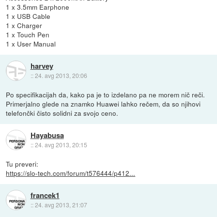
1 x 3.5mm Earphone
1 x USB Cable
1 x Charger
1 x Touch Pen
1 x User Manual
harvey
::
24. avg 2013, 20:06
Po specifikacijah da, kako pa je to izdelano pa ne morem nič reči.
Primerjalno glede na znamko Huawei lahko rečem, da so njihovi
telefončki čisto solidni za svojo ceno.
Hayabusa
::
24. avg 2013, 20:15
Tu preveri:
https://slo-tech.com/forum/t576444/p412...
francek1
::
24. avg 2013, 21:07