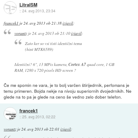
LitralSM
::
24. avg 2013, 23:34
francek1
je
24. avg 2013 ob 21:38
izjavil
:
vorantz
je
24. avg 2013 ob 21:10
izjavil
:
Zato ker so vsi tisti identični temu
(hint MTK6589)
Identični? 6", 13 MPix kamera,
Cortex A7
quad core, 1 GB
RAM, 1280 x 720 pixels HD screen ?
Če me spomin ne vara, je to bolj varčen štirijedrnik, perfomans je
temu primeren. Bojda nekje na nivoju superiornih dvojedrnikih. Ne
glede na to pa je glede na ceno še vedno zelo dober telefon.
francek1
::
25. avg 2013, 02:22
vorantz
je
24. avg 2013 ob 22:01
izjavil
: