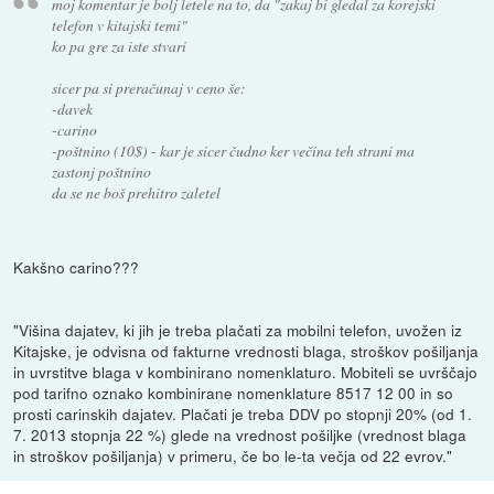
moj komentar je bolj letele na to, da "zakaj bi gledal za korejski
telefon v kitajski temi"
ko pa gre za iste stvari
sicer pa si preračunaj v ceno še:
-davek
-carino
-poštnino (10$) - kar je sicer čudno ker večina teh strani ma
zastonj poštnino
da se ne boš prehitro zaletel
Kakšno carino???
"Višina dajatev, ki jih je treba plačati za mobilni telefon, uvožen iz
Kitajske, je odvisna od fakturne vrednosti blaga, stroškov pošiljanja
in uvrstitve blaga v kombinirano nomenklaturo. Mobiteli se uvrščajo
pod tarifno oznako kombinirane nomenklature 8517 12 00 in so
prosti carinskih dajatev. Plačati je treba DDV po stopnji 20% (od 1.
7. 2013 stopnja 22 %) glede na vrednost pošiljke (vrednost blaga
in stroškov pošiljanja) v primeru, če bo le-ta večja od 22 evrov."