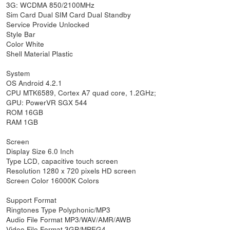
3G: WCDMA 850/2100MHz
Sim Card Dual SIM Card Dual Standby
Service Provide Unlocked
Style Bar
Color White
Shell Material Plastic
System
OS Android 4.2.1
CPU MTK6589, Cortex A7 quad core, 1.2GHz;
GPU: PowerVR SGX 544
ROM 16GB
RAM 1GB
Screen
Display Size 6.0 Inch
Type LCD, capacitive touch screen
Resolution 1280 x 720 pixels HD screen
Screen Color 16000K Colors
Support Format
Ringtones Type Polyphonic/MP3
Audio File Format MP3/WAV/AMR/AWB
Video File Format 3GP/MPEG4