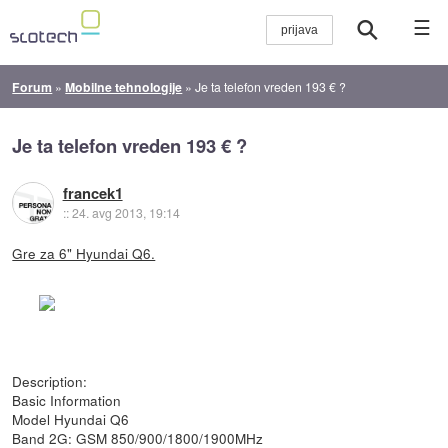
☰
Forum
»
Mobilne tehnologije
»
Je ta telefon vreden 193 € ?
Je ta telefon vreden 193 € ?
francek1
::
24. avg 2013, 19:14
Gre za 6" Hyundai Q6.
Description:
Basic Information
Model Hyundai Q6
Band 2G: GSM 850/900/1800/1900MHz