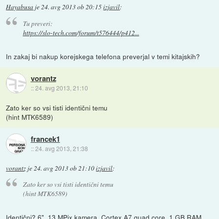
Hayabusa
je
24. avg 2013 ob 20:15
izjavil
:
Tu preveri:
https://slo-tech.com/forum/t576444/p412...
In zakaj bi nakup korejskega telefona preverjal v temi kitajskih?
vorantz
::
24. avg 2013, 21:10
Zato ker so vsi tisti identični temu
(hint MTK6589)
francek1
::
24. avg 2013, 21:38
vorantz
je
24. avg 2013 ob 21:10
izjavil
:
Zato ker so vsi tisti identični temu
(hint MTK6589)
Identični? 6", 13 MPix kamera, Cortex A7 quad core, 1 GB RAM,