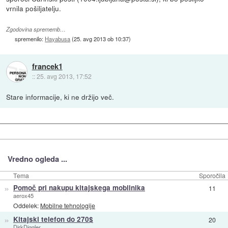
vrnila pošiljatelju.
Zgodovina sprememb…
spremenilo:
Hayabusa
(
25. avg 2013 ob 10:37
)
francek1
::
25. avg 2013, 17:52
Stare informacije, ki ne držijo več.
Vredno ogleda ...
Tema
Sporočila
»
Pomoč pri nakupu kitajskega mobilnika
11
aerox45
Oddelek:
Mobilne tehnologije
»
Kitajski telefon do 270$
20
DirkDiggler