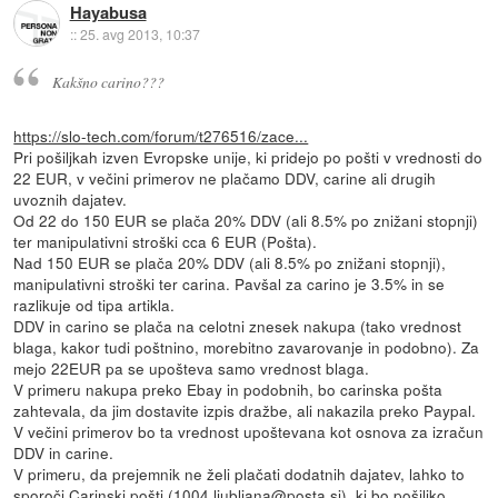
Hayabusa
::
25. avg 2013, 10:37
Kakšno carino???
https://slo-tech.com/forum/t276516/zace...
Pri pošiljkah izven Evropske unije, ki pridejo po pošti v vrednosti do
22 EUR, v večini primerov ne plačamo DDV, carine ali drugih
uvoznih dajatev.
Od 22 do 150 EUR se plača 20% DDV (ali 8.5% po znižani stopnji)
ter manipulativni stroški cca 6 EUR (Pošta).
Nad 150 EUR se plača 20% DDV (ali 8.5% po znižani stopnji),
manipulativni stroški ter carina. Pavšal za carino je 3.5% in se
razlikuje od tipa artikla.
DDV in carino se plača na celotni znesek nakupa (tako vrednost
blaga, kakor tudi poštnino, morebitno zavarovanje in podobno). Za
mejo 22EUR pa se upošteva samo vrednost blaga.
V primeru nakupa preko Ebay in podobnih, bo carinska pošta
zahtevala, da jim dostavite izpis dražbe, ali nakazila preko Paypal.
V večini primerov bo ta vrednost upoštevana kot osnova za izračun
DDV in carine.
V primeru, da prejemnik ne želi plačati dodatnih dajatev, lahko to
sporoči Carinski pošti (1004.ljubljana@posta.si), ki bo pošiljko