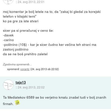
::
24. avg 2013, 22:01
moj komentar je bolj letele na to, da "zakaj bi gledal za korejski
telefon v kitajski temi"
ko pa gre za iste stvari
sicer pa si preračunaj v ceno še:
-davek
-carino
-poštnino (10$) - kar je sicer čudno ker večina teh strani ma
zastonj poštnino
da se ne boš prehitro zaletel
Zgodovina sprememb…
spremenil:
vorantz
(
24. avg 2013 ob 22:02
)
taja13
::
24. avg 2013, 22:02
Ta Mediatekov 6589 se bo verjetno kmalu znašel tudi v bolj znanih
firmah.