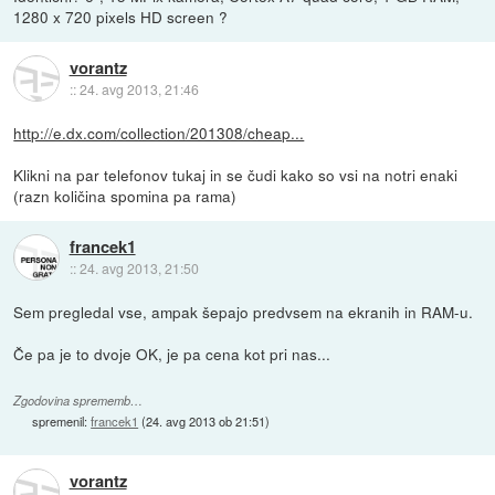
1280 x 720 pixels HD screen ?
vorantz
::
24. avg 2013, 21:46
http://e.dx.com/collection/201308/cheap...
Klikni na par telefonov tukaj in se čudi kako so vsi na notri enaki
(razn količina spomina pa rama)
francek1
::
24. avg 2013, 21:50
Sem pregledal vse, ampak šepajo predvsem na ekranih in RAM-u.
Če pa je to dvoje OK, je pa cena kot pri nas...
Zgodovina sprememb…
spremenil:
francek1
(
24. avg 2013 ob 21:51
)
vorantz