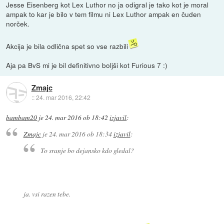
Jesse Eisenberg kot Lex Luthor no ja odigral je tako kot je moral
ampak to kar je bilo v tem filmu ni Lex Luthor ampak en čuden
norček.
Akcija je bila odlična spet so vse razbili
Aja pa BvS mi je bil definitivno boljši kot Furious 7 :)
Zmajc
::
24. mar 2016, 22:42
bambam20
je
24. mar 2016 ob 18:42
izjavil
:
Zmajc
je
24. mar 2016 ob 18:34
izjavil
:
To sranje bo dejansko kdo gledal?
ja. vsi razen tebe.