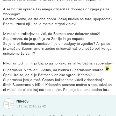
A se bo film opredelil in enega označil za dobrega drugega pa za
zlobnega?
Gledalci vemo, da sta oba dobra. Zakaj hudiča se torej spopadeta?
Enemu izmed njiju se je moralo strgati v glavi.
Iz vsebine trailerjev se vidi, da Batman brez dokazov obtoži
Supermana, da je grožnja za Zemljo in ga napade.
Se je torej Batmanu zmešalo in je on badguy te zgodbe? Ali pa se
je zmešalo Supermanu in začne uničevati naš planet še bolj kot ga
uničujemo že sami?
Nikomur tudi ni niti približno jasno kako se lahko Batman zoperstavi
Supermanu. V trailerju vidimo, da blokira Supermanov udarec
Špekulira se, da si je Batman v obleko vgradil Kriptonit, ki
Supermanu jemlje moč. Čeprav kolikor smo videli v dosedanjih
filmih Supermanu v bližini Kriptonita postane močno slabo, tukaj pa
ni videti, da bi bilo kaj narobe z njim. Po moje bo neka bedna fora.
Nikec3
::
13. feb 2016, 22:42