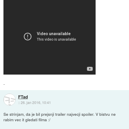
-
FTad
::
26. jan 2016, 10:41
Se strinjam, da je bil prejsnji trailer najvecji spoiler. V bistvu ne
rabim vec it gledati filma :/