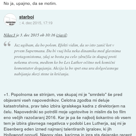
No ja, upajmo, da se motim.
starboi
::
4. dec 2015, 17:19
Nikec3
je
3. dec 2015 ob 10:16
izjavil
:
Jaz ugibam, da bo polom. Efekti vidim, da so isto zanič kot v
prvem Supermanu. Da bi vsaj bila neka dinamika med glavnima
protagonistoma, zdaj se bosta pa celo združila in skupaj proti
nekemu stvoru, medtem ko bo Lex Luthor očitno nek komični
komentator dogajanja. Akcija la bo spet ena ura dolgočasnega
nabijanja skozi stene in kričanja.
+1. Popolnoma se strinjam, vse skupaj mi je "smrdelo" še pred
objavami vseh napovednikov. Celotna zgodba mi deluje
katastrofalna, prav tako izbira igralskega kadra z direktorjem na
čelu. Napovedniki so potrdili moje ugotovitve in mislim da bo film
eno večjih razočaranj 2016. Kar je pa še najbolj šokantno ob vsem
tem je izbira glavnega negativca v podobi Lex Lutherja, saj mi je
Eisenberg eden izmed najmanj talentiranih igralcev, ki jih
Hollywood ponudi. Njegov glas, karizma in igra sta dejansko recept