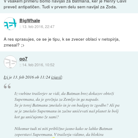
V vsakem primeru bomo navijali za Batmana, ker je Henry Cavil
preveč antipatičen. Tudi v prvem delu sem navijal za Zoda.
BigWhale
::
13. feb 2016, 22:47
A res sprasujes, ce se je tipu, k se zvecer oblaci v netopirja,
zmesal? ;>
oo7
::
14. feb 2016, 10:52
Izi
je
13. feb 2016 ob 11:24
izjavil
:
Iz vsebine trailerjev se vidi, da Batman brez dokazov obtoži
Supermana, da je grožnja za Zemljo in ga napade.
Se je torej Batmanu zmešalo in je on badguy te zgodbe? Ali pa
se je zmešalo Supermanu in začne uničevati naš planet še bolj
kot ga uničujemo že sami?
Nikomur tudi ni niti približno jasno kako se lahko Batman
zoperstavi Supermanu. V trailerju vidimo, da blokira