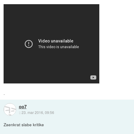
.
oo7
::
23. mar 2016, 09:56
Zaenkrat slabe kritike