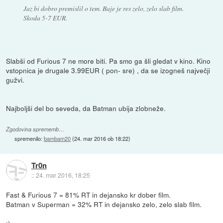
Jaz bi dobro premislil o tem. Baje je res zelo, zelo slab film.
Skoda 5-7 EUR.
Slabši od Furious 7 ne more biti. Pa smo ga šli gledat v kino. Kino
vstopnica je drugale 3.99EUR ( pon- sre) , da se izogneš največji
gužvi.
Najboljši del bo seveda, da Batman ubija zlobneže.
Zgodovina sprememb…
spremenilo:
bambam20
(
24. mar 2016 ob 18:22
)
Tr0n
::
24. mar 2016, 18:25
Fast & Furious 7 = 81% RT in dejansko kr dober film.
Batman v Superman = 32% RT in dejansko zelo, zelo slab film.