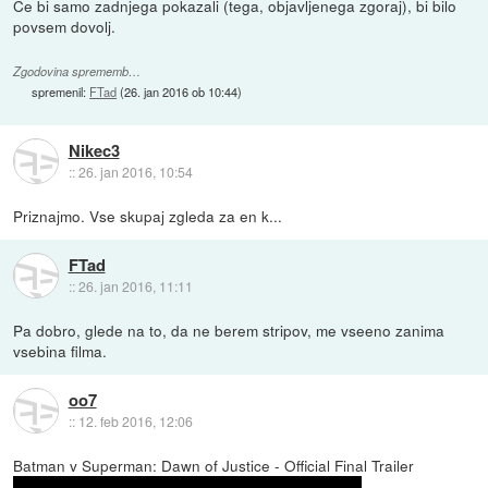
Ce bi samo zadnjega pokazali (tega, objavljenega zgoraj), bi bilo
povsem dovolj.
Zgodovina sprememb…
spremenil:
FTad
(
26. jan 2016 ob 10:44
)
Nikec3
::
26. jan 2016, 10:54
Priznajmo. Vse skupaj zgleda za en k...
FTad
::
26. jan 2016, 11:11
Pa dobro, glede na to, da ne berem stripov, me vseeno zanima
vsebina filma.
oo7
::
12. feb 2016, 12:06
Batman v Superman: Dawn of Justice - Official Final Trailer