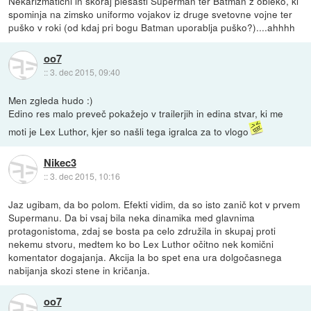
Nekarizmatični in skoraj plešasti Superman ter Batman z obleko, ki
spominja na zimsko uniformo vojakov iz druge svetovne vojne ter
puško v roki (od kdaj pri bogu Batman uporablja puško?)....ahhhh
oo7
::
3. dec 2015, 09:40
Men zgleda hudo :)
Edino res malo preveč pokažejo v trailerjih in edina stvar, ki me
moti je Lex Luthor, kjer so našli tega igralca za to vlogo
Nikec3
::
3. dec 2015, 10:16
Jaz ugibam, da bo polom. Efekti vidim, da so isto zanič kot v prvem
Supermanu. Da bi vsaj bila neka dinamika med glavnima
protagonistoma, zdaj se bosta pa celo združila in skupaj proti
nekemu stvoru, medtem ko bo Lex Luthor očitno nek komični
komentator dogajanja. Akcija la bo spet ena ura dolgočasnega
nabijanja skozi stene in kričanja.
oo7