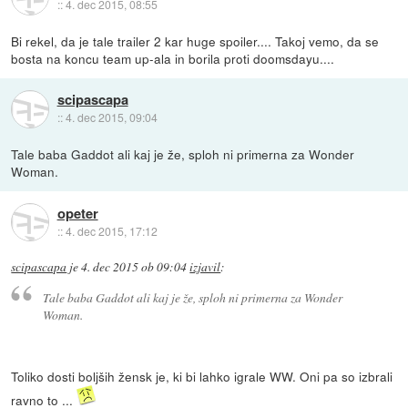
::
4. dec 2015, 08:55
Bi rekel, da je tale trailer 2 kar huge spoiler.... Takoj vemo, da se
bosta na koncu team up-ala in borila proti doomsdayu....
scipascapa
::
4. dec 2015, 09:04
Tale baba Gaddot ali kaj je že, sploh ni primerna za Wonder
Woman.
opeter
::
4. dec 2015, 17:12
scipascapa
je
4. dec 2015 ob 09:04
izjavil
:
Tale baba Gaddot ali kaj je že, sploh ni primerna za Wonder
Woman.
Toliko dosti boljših žensk je, ki bi lahko igrale WW. Oni pa so izbrali
ravno to ...