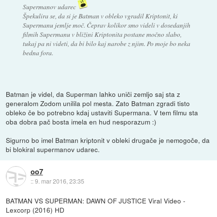
Supermanov udarec
Špekulira se, da si je Batman v obleko vgradil Kriptonit, ki
Supermanu jemlje moč. Čeprav kolikor smo videli v dosedanjih
filmih Supermanu v bližini Kriptonita postane močno slabo,
tukaj pa ni videti, da bi bilo kaj narobe z njim. Po moje bo neka
bedna fora.
Batman je videl, da Superman lahko uniči zemljo saj sta z
generalom Zodom unilila pol mesta. Zato Batman zgradi tisto
obleko če bo potrebno kdaj ustaviti Supermana. V tem filmu sta
oba dobra pač bosta imela en hud nesporazum :)
Sigurno bo imel Batman kriptonit v obleki drugače je nemogoče, da
bi blokiral supermanov udarec.
oo7
::
9. mar 2016, 23:35
BATMAN VS SUPERMAN: DAWN OF JUSTICE Viral Video -
Lexcorp (2016) HD