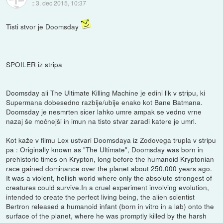
::
3. dec 2015, 10:37
Tisti stvor je Doomsday
SPOILER iz stripa
Doomsday ali The Ultimate Killing Machine je edini lik v stripu, ki
Supermana dobesedno razbije/ubije enako kot Bane Batmana.
Doomsday je nesmrten sicer lahko umre ampak se vedno vrne
nazaj še močnejši in imun na tisto stvar zaradi katere je umrl.
Kot kaže v filmu Lex ustvari Doomsdaya iz Zodovega trupla v stripu
pa : Originally known as "The Ultimate", Doomsday was born in
prehistoric times on Krypton, long before the humanoid Kryptonian
race gained dominance over the planet about 250,000 years ago.
It was a violent, hellish world where only the absolute strongest of
creatures could survive.In a cruel experiment involving evolution,
intended to create the perfect living being, the alien scientist
Bertron released a humanoid infant (born in vitro in a lab) onto the
surface of the planet, where he was promptly killed by the harsh