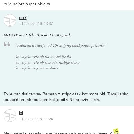
to je najbrž super obleka
oo7
::
12. feb 2016, 13:37
M-XXXX
je
12. feb 2016 ob 13:19
izjavil
:
V zadnjem trailerju, od 20s najprej imaš polno prizorov:
-ko vojaka vrže ob tla in razbije tla
-ko vojaka vrže ob steno in razbije steno
-ko vojaka vrže metre daleč
To je pač tisti taprav Batman z stripov tak kot mora biti. Tukaj lahko
pozabiš na tak realizem kot je bil v Nolanovih filmih.
Izi
::
13. feb 2016, 11:24
Meni se edino postavlja vprašanje za koga sploh navijati?