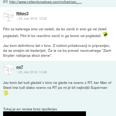
RT:
http://www.rottentomatoes.com/m/batman_...
Nikec3
::
23. mar 2016, 10:22
Film za katerega smo vsi vedeli, da bo zanič in smo ga vsi želeli
pogledati. Film ki bo resnično zanič in ga bomo vsi pogledali.
Jaz bom definitivno šel v kino. Z nizkimi pričakovanji in pripravljen,
da se smejim ob bedarijah. Če le ne bo preveč neutrudnega "Zach
Snyder nabijanja skozi stene".
oo7
::
23. mar 2016, 10:48
Jaz bom šel tudi gledati v kino ne glede na oceno z RT, ker Man of
Steel ima tudi slabo oceno na RT pa mi je bil najboljši Superman
Tukaj je en review brez spoilerjev