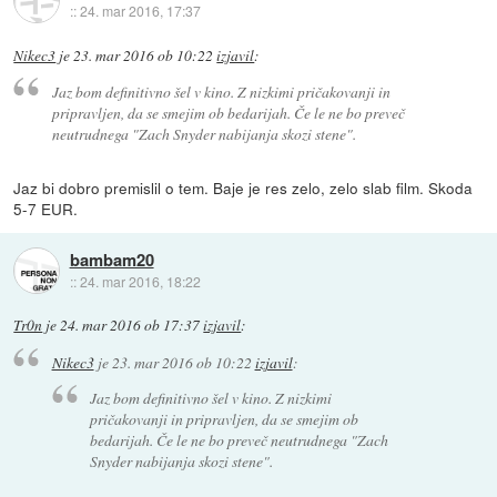
::
24. mar 2016, 17:37
Nikec3
je
23. mar 2016 ob 10:22
izjavil
:
Jaz bom definitivno šel v kino. Z nizkimi pričakovanji in
pripravljen, da se smejim ob bedarijah. Če le ne bo preveč
neutrudnega "Zach Snyder nabijanja skozi stene".
Jaz bi dobro premislil o tem. Baje je res zelo, zelo slab film. Skoda
5-7 EUR.
bambam20
::
24. mar 2016, 18:22
Tr0n
je
24. mar 2016 ob 17:37
izjavil
:
Nikec3
je
23. mar 2016 ob 10:22
izjavil
:
Jaz bom definitivno šel v kino. Z nizkimi
pričakovanji in pripravljen, da se smejim ob
bedarijah. Če le ne bo preveč neutrudnega "Zach
Snyder nabijanja skozi stene".