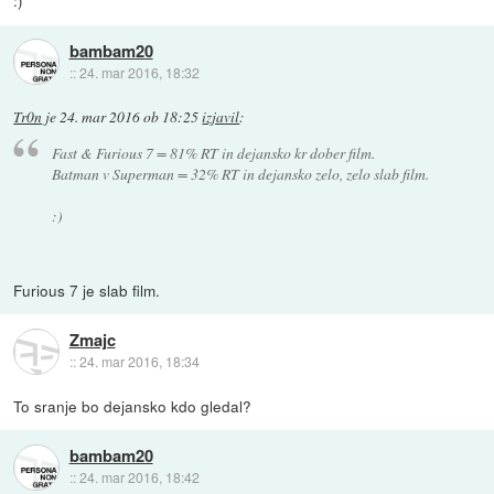
:)
bambam20
::
24. mar 2016, 18:32
Tr0n
je
24. mar 2016 ob 18:25
izjavil
:
Fast & Furious 7 = 81% RT in dejansko kr dober film.
Batman v Superman = 32% RT in dejansko zelo, zelo slab film.
:)
Furious 7 je slab film.
Zmajc
::
24. mar 2016, 18:34
To sranje bo dejansko kdo gledal?
bambam20
::
24. mar 2016, 18:42