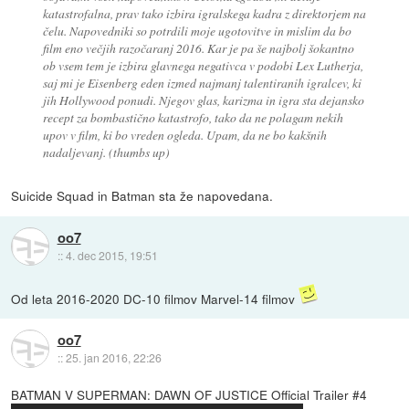
katastrofalna, prav tako izbira igralskega kadra z direktorjem na
čelu. Napovedniki so potrdili moje ugotovitve in mislim da bo
film eno večjih razočaranj 2016. Kar je pa še najbolj šokantno
ob vsem tem je izbira glavnega negativca v podobi Lex Lutherja,
saj mi je Eisenberg eden izmed najmanj talentiranih igralcev, ki
jih Hollywood ponudi. Njegov glas, karizma in igra sta dejansko
recept za bombastično katastrofo, tako da ne polagam nekih
upov v film, ki bo vreden ogleda. Upam, da ne bo kakšnih
nadaljevanj. (thumbs up)
Suicide Squad in Batman sta že napovedana.
oo7
::
4. dec 2015, 19:51
Od leta 2016-2020 DC-10 filmov Marvel-14 filmov
oo7
::
25. jan 2016, 22:26
BATMAN V SUPERMAN: DAWN OF JUSTICE Official Trailer #4