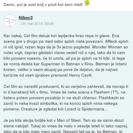
Damn, pol je svet bolj v pizdi kot sem mislil
Nikec3
::
25. mar 2016, 00:26
Kar nekaj. Cel film deluje kot lepljenka brez repa in glave. Ena
scena gre v drugo pa med sabo sploh nista povezani. Affleck sploh
ni nič igral, razen tega da je 3x jezno pogledal. Wonder Woman so
noter vrgli, čeprav gledalci nismo vedeli nič o njej, tako da bi nam
bilo povsem vseeno, če bi umrla, ali pa je sploh ne bi bilo. Iz tega
se norca delata kar Superman in Batman v filmu. Batman je totalni
kreten, veliko o vsem skupaj pa pove že dejstvo, da je največ
karizme od vseh igralcev premorel Henry Cavill.
Cel film so naredili producenti, ki so verjetno zahtevali, da morajo ti
in ti karakterji biti v filmu. Vmes še neka scena s Flashem (??), na
katero potem povsem pozabijo in ne služi ničemur. Flashbacki so
zanič in neka kvazi simbolika, ki na koncu sploh nima nekega
pomena. Creature je zgledal kot Lizard iz Spidermana...
Je pa bila akcija boljše kot v Man of Steel. Tam so se samo skozi
stene nabijali. Tukaj so vmes še malo v vesolje leteli in tako naprej,
tako da je bilo malo manj zanič. Največji fail pa je, ko Batman, ki