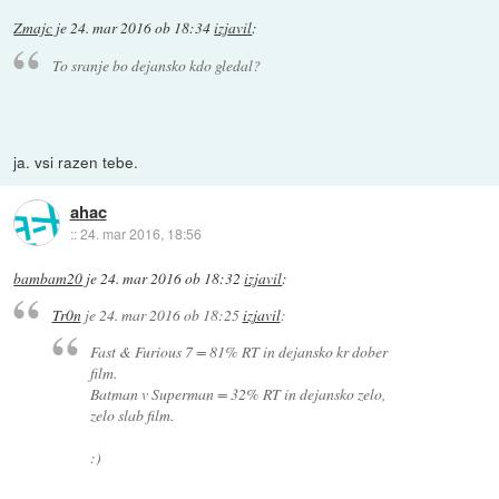
Zmajc
je
24. mar 2016 ob 18:34
izjavil
:
To sranje bo dejansko kdo gledal?
ja. vsi razen tebe.
ahac
::
24. mar 2016, 18:56
bambam20
je
24. mar 2016 ob 18:32
izjavil
:
Tr0n
je
24. mar 2016 ob 18:25
izjavil
:
Fast & Furious 7 = 81% RT in dejansko kr dober
film.
Batman v Superman = 32% RT in dejansko zelo,
zelo slab film.
:)