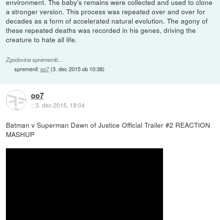
environment. The baby's remains were collected and used to clone
a stronger version. This process was repeated over and over for
decades as a form of accelerated natural evolution. The agony of
these repeated deaths was recorded in his genes, driving the
creature to hate all life.
Zgodovina sprememb…
spremenil:
oo7
(
3. dec 2015 ob 10:38
)
oo7
::
3. dec 2015, 18:04
Batman v Superman Dawn of Justice Official Trailer #2 REACTION
MASHUP