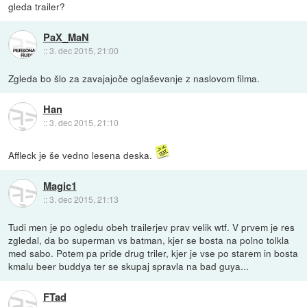
gleda trailer?
PaX_MaN
::
3. dec 2015, 21:00
Zgleda bo šlo za zavajajoče oglaševanje z naslovom filma.
Han
::
3. dec 2015, 21:10
Affleck je še vedno lesena deska.
Magic1
::
3. dec 2015, 21:13
Tudi men je po ogledu obeh trailerjev prav velik wtf. V prvem je res
zgledal, da bo superman vs batman, kjer se bosta na polno tolkla
med sabo. Potem pa pride drug triler, kjer je vse po starem in bosta
kmalu beer buddya ter se skupaj spravla na bad guya...
FTad