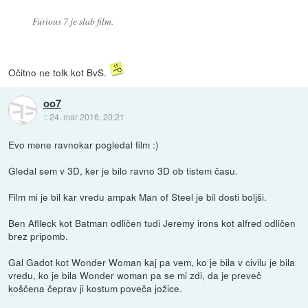
Furious 7 je slab film.
Očitno ne tolk kot BvS.
oo7
::
24. mar 2016, 20:21
Evo mene ravnokar pogledal film :)
Gledal sem v 3D, ker je bilo ravno 3D ob tistem času.
Film mi je bil kar vredu ampak Man of Steel je bil dosti boljši.
Ben Aflleck kot Batman odličen tudi Jeremy irons kot alfred odličen
brez pripomb.
Gal Gadot kot Wonder Woman kaj pa vem, ko je bila v civilu je bila
vredu, ko je bila Wonder woman pa se mi zdi, da je preveč
koščena čeprav ji kostum poveča jožice.