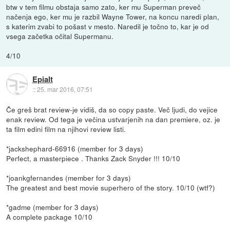
btw v tem filmu obstaja samo zato, ker mu Superman preveč
načenja ego, ker mu je razbil Wayne Tower, na koncu naredi plan,
s katerim zvabi to pošast v mesto. Naredil je točno to, kar je od
vsega začetka očital Supermanu.
4/10
Epialt
::
25. mar 2016, 07:51
Če greš brat review-je vidiš, da so copy paste. Več ljudi, do vejice
enak review. Od tega je večina ustvarjenih na dan premiere, oz. je
ta film edini film na njihovi review listi.
*jackshephard-66916 (member for 3 days)
Perfect, a masterpiece . Thanks Zack Snyder !!! 10/10
*joankgfernandes (member for 3 days)
The greatest and best movie superhero of the story. 10/10 (wtf?)
*gadme (member for 3 days)
A complete package 10/10