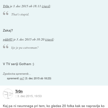
Tr0n
je
3. dec 2015 ob 18:11
izjavil
:
That's stupid.
Zakaj?
gddr85
je
3. dec 2015 ob 18:20
izjavil
:
kje je pa catwoman?
V TV seriji Gotham :)
Zgodovina sprememb…
spremenil:
oo7
(
3. dec 2015 ob 18:23
)
Tr0n
::
3. dec 2015, 19:53
Kaj pa ni neumnega pri tem, ko gledas 20 folka kak se napravlja ko