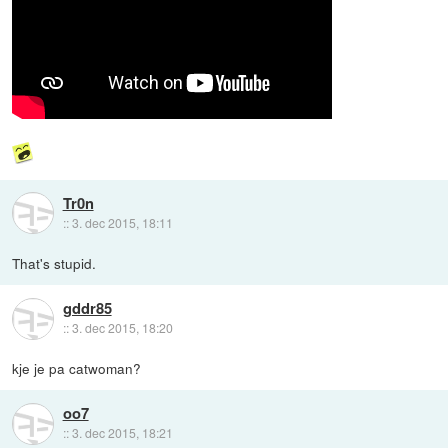
Tr0n
::
3. dec 2015, 18:11
That's stupid.
gddr85
::
3. dec 2015, 18:20
kje je pa catwoman?
oo7
::
3. dec 2015, 18:21