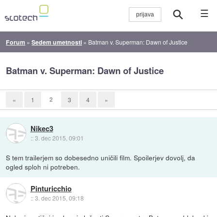
☰
Forum
»
Sedem umetnosti
»
Batman v. Superman: Dawn of Justice
Batman v. Superman: Dawn of Justice
2
«
1
3
4
»
Nikec3
::
3. dec 2015, 09:01
S tem trailerjem so dobesedno uničili film. Spoilerjev dovolj, da
ogled sploh ni potreben.
Pinturicchio
::
3. dec 2015, 09:18