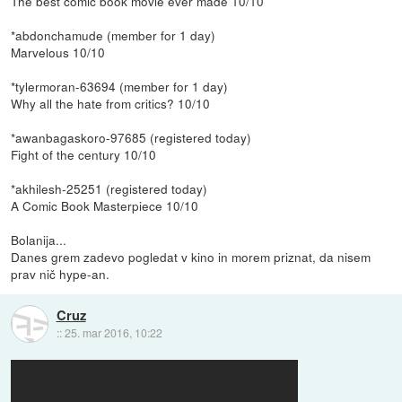
The best comic book movie ever made 10/10
*abdonchamude (member for 1 day)
Marvelous 10/10
*tylermoran-63694 (member for 1 day)
Why all the hate from critics? 10/10
*awanbagaskoro-97685 (registered today)
Fight of the century 10/10
*akhilesh-25251 (registered today)
A Comic Book Masterpiece 10/10
Bolanija...
Danes grem zadevo pogledat v kino in morem priznat, da nisem
prav nič hype-an.
Cruz
::
25. mar 2016, 10:22