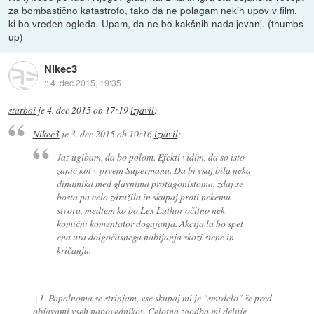
za bombastično katastrofo, tako da ne polagam nekih upov v film,
ki bo vreden ogleda. Upam, da ne bo kakšnih nadaljevanj. (thumbs
up)
Nikec3
::
4. dec 2015, 19:35
starboi
je
4. dec 2015 ob 17:19
izjavil
:
Nikec3
je
3. dec 2015 ob 10:16
izjavil
:
Jaz ugibam, da bo polom. Efekti vidim, da so isto
zanič kot v prvem Supermanu. Da bi vsaj bila neka
dinamika med glavnima protagonistoma, zdaj se
bosta pa celo združila in skupaj proti nekemu
stvoru, medtem ko bo Lex Luthor očitno nek
komični komentator dogajanja. Akcija la bo spet
ena ura dolgočasnega nabijanja skozi stene in
kričanja.
+1. Popolnoma se strinjam, vse skupaj mi je "smrdelo" še pred
objavami vseh napovednikov. Celotna zgodba mi deluje