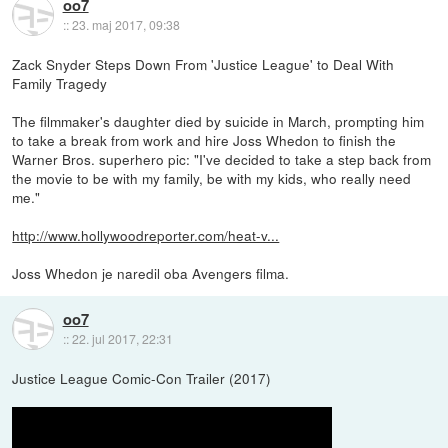
oo7
::
23. maj 2017, 09:38
Zack Snyder Steps Down From 'Justice League' to Deal With
Family Tragedy
The filmmaker's daughter died by suicide in March, prompting him
to take a break from work and hire Joss Whedon to finish the
Warner Bros. superhero pic: "I've decided to take a step back from
the movie to be with my family, be with my kids, who really need
me."
http://www.hollywoodreporter.com/heat-v...
Joss Whedon je naredil oba Avengers filma.
oo7
::
22. jul 2017, 22:31
Justice League Comic-Con Trailer (2017)