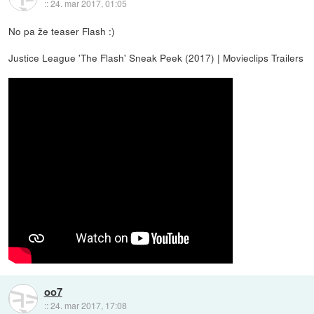
::
24. mar 2017, 01:05
No pa že teaser Flash :)
Justice League 'The Flash' Sneak Peek (2017) | Movieclips Trailers
oo7
::
24. mar 2017, 17:08