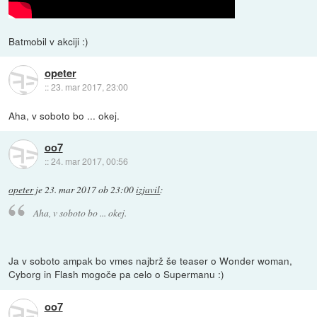
Batmobil v akciji :)
opeter
::
23. mar 2017, 23:00
Aha, v soboto bo ... okej.
oo7
::
24. mar 2017, 00:56
opeter
je
23. mar 2017 ob 23:00
izjavil
:
Aha, v soboto bo ... okej.
Ja v soboto ampak bo vmes najbrž še teaser o Wonder woman,
Cyborg in Flash mogoče pa celo o Supermanu :)
oo7