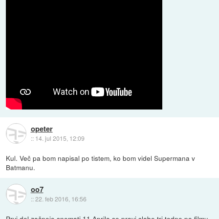
opeter
::
14. jul 2015, 12:09
Kul. Več pa bom napisal po tistem, ko bom videl Supermana v
Batmanu.
oo7
::
22. feb 2016, 16:56
Prvi del začnejo snemati 11 Aprila se pravi slabe tri tedne po filmu