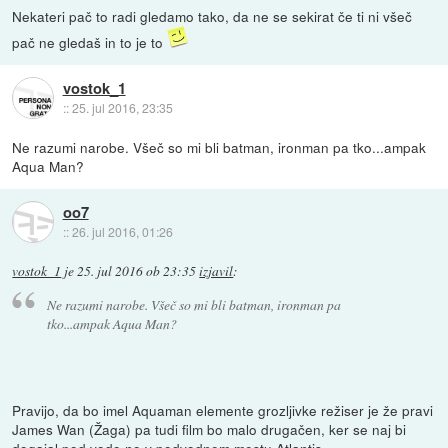
Nekateri pač to radi gledamo tako, da ne se sekirat če ti ni všeč
pač ne gledaš in to je to
vostok_1
::
25. jul 2016, 23:35
Ne razumi narobe. Všeč so mi bli batman, ironman pa tko...ampak
Aqua Man?
oo7
::
26. jul 2016, 01:26
vostok_1
je
25. jul 2016 ob 23:35
izjavil
:
Ne razumi narobe. Všeč so mi bli batman, ironman pa
tko...ampak Aqua Man?
Pravijo, da bo imel Aquaman elemente grozljivke režiser je že pravi
James Wan (Žaga) pa tudi film bo malo drugačen, ker se naj bi
dogajal pod vodo no v podvodnem mestu Atlantis.