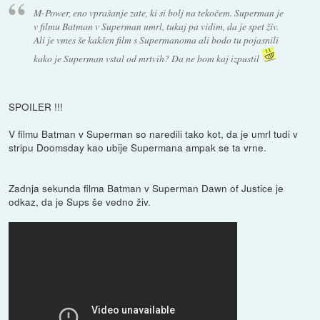
M-Power, eno vprašanje zate, ki si bolj na tekočem. Superman je
v filmu Batman v Superman umrl, tukaj pa vidim, da je spet živ.
Ali je vmes še kakšen film s Supermanoma ali bodo tu pojasnili
kako je Superman vstal od mrtvih? Da ne bom kaj izpustil
SPOILER !!!
V filmu Batman v Superman so naredili tako kot, da je umrl tudi v
stripu Doomsday kao ubije Supermana ampak se ta vrne.
Zadnja sekunda filma Batman v Superman Dawn of Justice je
odkaz, da je Sups še vedno živ.