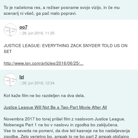
To je načeloma res, a režiser posname svojo vizijo, in če mu
scenarij ni všeč, ga pač malo popravi.
oo7
::
26. jun 2016, 11:35
JUSTICE LEAGUE: EVERYTHING ZACK SNYDER TOLD US ON
SET
http://www.ign.com/articles/2016/06/25/...
Izi
::
26. jun 2016, 12:34
Kot kaže film ne bo razdeljen na dva dela.
Justice League Will Not Be a Two-Part Movie After All
Novembra 2017 bo torej prišel film z naslovom Justice League.
Nobenega Part 1 ne bo v naslovu in zgodba bo zaključena.
Vse to seveda ne pomeni, da dve leti kasneje ne bo nadaljevanja
zgodbe. Zelo verjetno bo, ampak to ne bo part 2 ampak običajno