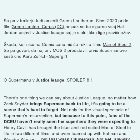
So pa v trailerju tudi omenili Green Lantherne. Sicer 2020 pride
film
Green Lantern Corps (DC)
ampak se bo sigurno vsaj Hal
Jordan pojavil v Justice leauge saj je stalni član lige pravičnežev.
Škoda, ker niso na Comic-conu nič še rekli o filmu
Man of Steel 2
.
Se pa govori, da naj bi v MOS 2 predstavili prvič Supermanovo
sestrično Karo Zor-El - Supergirl
O Supermanu v Justice leauge: SPOILER !!!!
There’s one thing we can say about Justice League: no matter how
Zack Snyder
brings Superman back to life, it’s going to be a
Not only for the visual spectacle of
scene that’s hard to forget.
Superman‘s resurrection,
but because to this point, fans of the
.
DCEU haven’t really seen the superhero they were expecting to
Henry Cavill has brought the blue-and-red suited Man of Steel to
life in two different films, and even teamed up with Batman and
Wonder Woman…
but that wasn’t Superman. Not yet, anyway.