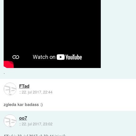
.
FTad
::
22. jul 2017, 22:44
zgleda kar badass :)
oo7
::
22. jul 2017, 23:02
FTad
je
22. jul 2017 ob 22:44
izjavil
: