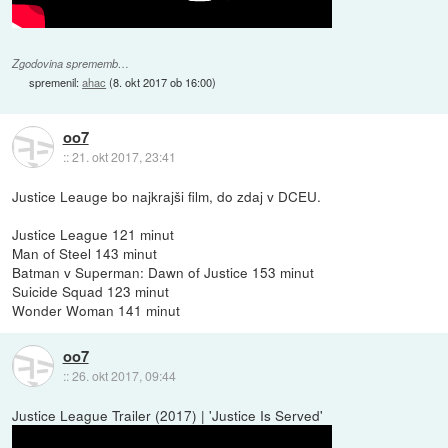
Zgodovina sprememb…
spremenil:
ahac
(
8. okt 2017 ob 16:00
)
oo7
::
21. okt 2017, 23:41
Justice Leauge bo najkrajši film, do zdaj v DCEU.
Justice League 121 minut
Man of Steel 143 minut
Batman v Superman: Dawn of Justice 153 minut
Suicide Squad 123 minut
Wonder Woman 141 minut
oo7
::
26. okt 2017, 09:44
Justice League Trailer (2017) | 'Justice Is Served'