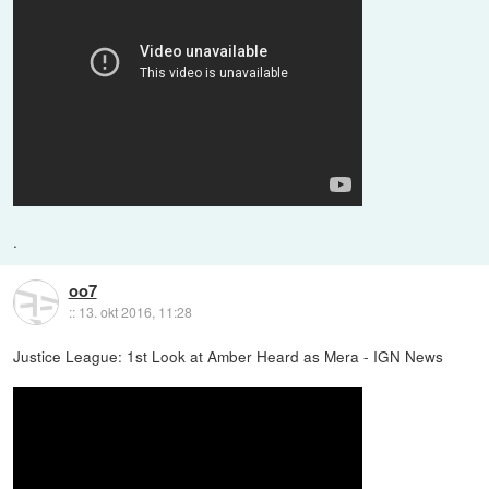
.
oo7
::
13. okt 2016, 11:28
Justice League: 1st Look at Amber Heard as Mera - IGN News