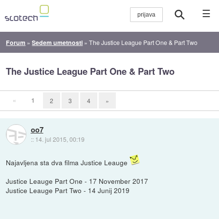
☰
Forum
»
Sedem umetnosti
»
The Justice League Part One & Part Two
The Justice League Part One & Part Two
«
1
2
3
4
»
oo7
::
14. jul 2015, 00:19
Najavljena sta dva filma Justice Leauge
Justice Leauge Part One - 17 November 2017
Justice Leauge Part Two - 14 Junij 2019