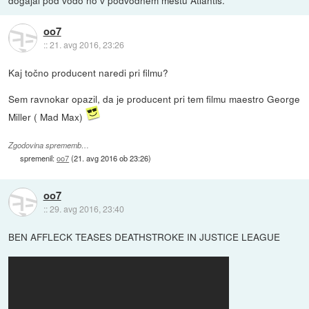
oo7
::
21. avg 2016, 23:26
Kaj točno producent naredi pri filmu?
Sem ravnokar opazil, da je producent pri tem filmu maestro George
Miller ( Mad Max)
Zgodovina sprememb…
spremenil:
oo7
(
21. avg 2016 ob 23:26
)
oo7
::
29. avg 2016, 23:40
BEN AFFLECK TEASES DEATHSTROKE IN JUSTICE LEAGUE