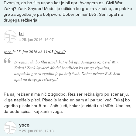
Dvomim, da bo film uspeh kot je bil npr. Avengers oz. Civil War.
Zakaj? Zack Snyder! Model je odličen ko gre za vizualno, ampak ko
gre za zgodbo je pa bolj švoh. Dober primer BvS. Sem upal na
drugega režiserja!
Izi
::
25. jun 2016, 16:07
yoco
je
25. jun 2016 ob 11:05
izjavil
:
Dvomim, da bo film uspeh kot je bil npr. Avengers oz. Civil War.
Zakaj? Zack Snyder! Model je odličen ko gre za vizualno,
ampak ko gre za zgodbo je pa bolj švoh. Dober primer BvS. Sem
upal na drugega režiserja!
Pa saj režiser nima nič z zgodbo. Režiser režira igro po scenariju,
ki ga napišejo pisci. Pisec je lahko en sam ali pa tudi več. Tukaj bo
zgodbo pisalo kar 5 različnih ljudi, kakor je videti na IMDb. Upajmo,
da bodo spisali kaj zanimivega.
yoco
::
25. jun 2016, 17:13