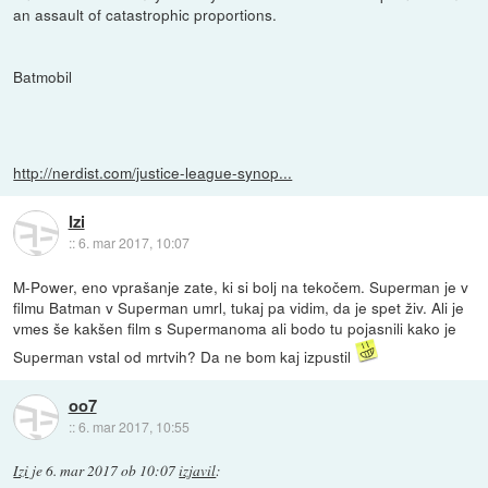
an assault of catastrophic proportions.
Batmobil
http://nerdist.com/justice-league-synop...
Izi
::
6. mar 2017, 10:07
M-Power, eno vprašanje zate, ki si bolj na tekočem. Superman je v
filmu Batman v Superman umrl, tukaj pa vidim, da je spet živ. Ali je
vmes še kakšen film s Supermanoma ali bodo tu pojasnili kako je
Superman vstal od mrtvih? Da ne bom kaj izpustil
oo7
::
6. mar 2017, 10:55
Izi
je
6. mar 2017 ob 10:07
izjavil
: