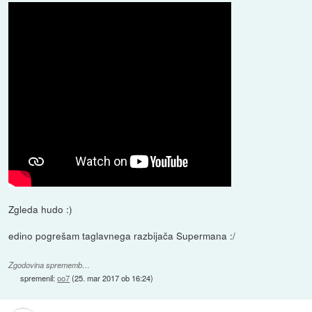
Zgleda hudo :)
edino pogrešam taglavnega razbijača Supermana :/
Zgodovina sprememb…
spremenil:
oo7
(
25. mar 2017 ob 16:24
)