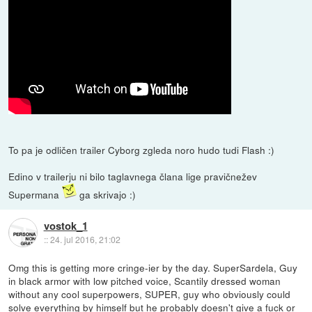
To pa je odličen trailer Cyborg zgleda noro hudo tudi Flash :)
Edino v trailerju ni bilo taglavnega člana lige pravičnežev
Supermana
ga skrivajo :)
vostok_1
::
24. jul 2016, 21:02
Omg this is getting more cringe-ier by the day. SuperSardela, Guy
in black armor with low pitched voice, Scantily dressed woman
without any cool superpowers, SUPER, guy who obviously could
solve everything by himself but he probably doesn't give a fuck or