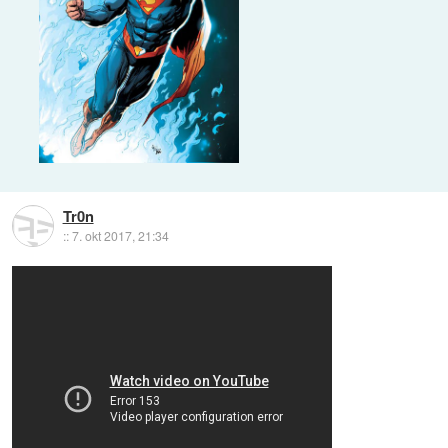
Tr0n
::
7. okt 2017, 21:34