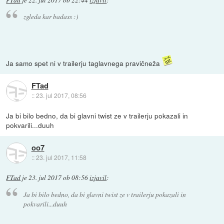
zgleda kar badass :)
Ja samo spet ni v trailerju taglavnega pravičneža
FTad
::
23. jul 2017, 08:56
Ja bi bilo bedno, da bi glavni twist ze v trailerju pokazali in
pokvarili...duuh
oo7
::
23. jul 2017, 11:58
FTad
je
23. jul 2017 ob 08:56
izjavil
:
Ja bi bilo bedno, da bi glavni twist ze v trailerju pokazali in
pokvarili...duuh