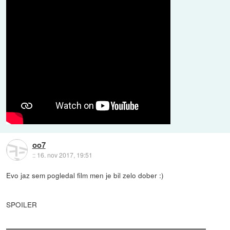
oo7
::
16. nov 2017, 19:51
Evo jaz sem pogledal film men je bil zelo dober :)
SPOILER