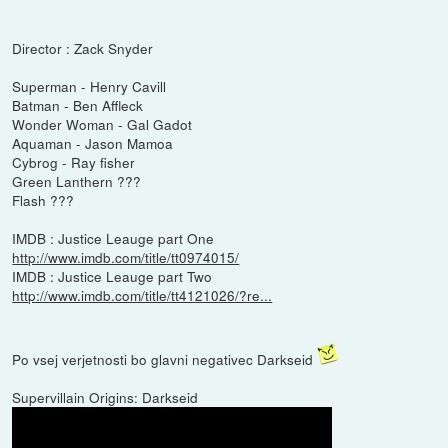
Director : Zack Snyder
Superman - Henry Cavill
Batman - Ben Affleck
Wonder Woman - Gal Gadot
Aquaman - Jason Mamoa
Cybrog - Ray fisher
Green Lanthern ???
Flash ???
IMDB : Justice Leauge part One
http://www.imdb.com/title/tt0974015/
IMDB : Justice Leauge part Two
http://www.imdb.com/title/tt4121026/?re...
Po vsej verjetnosti bo glavni negativec Darkseid
Supervillain Origins: Darkseid