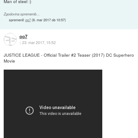
Man of steel :)
Zgodovina sprememb…
spremenil:
oo7
(
6. mar 2017 ob 10:57
)
oo7
::
23. mar 2017, 15:52
JUSTICE LEAGUE - Official Trailer #2 Teaser (2017) DC Superhero
Movie