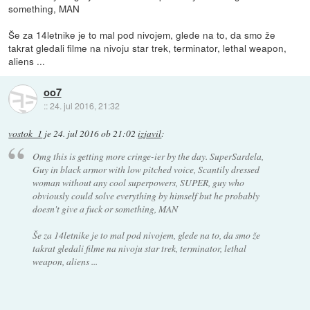
something, MAN
Še za 14letnike je to mal pod nivojem, glede na to, da smo že
takrat gledali filme na nivoju star trek, terminator, lethal weapon,
aliens ...
oo7
::
24. jul 2016, 21:32
vostok_1
je
24. jul 2016 ob 21:02
izjavil
:
Omg this is getting more cringe-ier by the day. SuperSardela,
Guy in black armor with low pitched voice, Scantily dressed
woman without any cool superpowers, SUPER, guy who
obviously could solve everything by himself but he probably
doesn't give a fuck or something, MAN
Še za 14letnike je to mal pod nivojem, glede na to, da smo že
takrat gledali filme na nivoju star trek, terminator, lethal
weapon, aliens ...