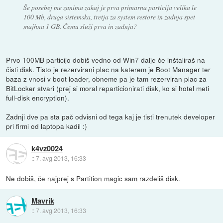
Še posebej me zanima zakaj je prva primarna particija velika le
100 Mb, druga sistemska, tretja za system restore in zadnja spet
majhna 1 GB. Čemu služi prva in zadnja?
Prvo 100MB particijo dobiš vedno od Win7 dalje če inštaliraš na
čisti disk. Tisto je rezervirani plac na katerem je Boot Manager ter
baza z vnosi v boot loader, obneme pa je tam rezerviran plac za
BitLocker stvari (prej si moral reparticionirati disk, ko si hotel meti
full-disk encryption).
Zadnji dve pa sta pač odvisni od tega kaj je tisti trenutek developer
pri firmi od laptopa kadil :)
k4vz0024
::
7. avg 2013, 16:33
Ne dobiš, če najprej s Partition magic sam razdeliš disk.
Mavrik
::
7. avg 2013, 16:33