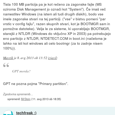
Tista 100 MB particija pa je kot rečeno za zagonske fajle (MS
oziroma Disk Management jo označi kot "System"). Če imaš več
namestitev Windows (na istem ali tudi drugih diskih), bodo vse
imele zagonske stvari na tej particiji. ("vse" v bistvu pomeni "par
vrstic v config fajlu", razen skupnih stvari, kot je BOOTMGR sam in
pomožne datoteke). Velja le za sisteme, ki uporabljajo BOOTMGR,
starejši z NTLDR (Windows do vključno XP in 2003) pa potrebujejo
eno particijo z NTLDR, NTDETECT.COM in boot.ini (načeloma je
lahko na isti kot windows ali celo bootmgr (za to zadnje nisem
100%)).
Mavrik
je
8. avg 2013 ob 13:52
izjavil
:
GPT morda?
GPT ne pozna pojma "Primary partition".
Zgodovina sprememb…
spremenil:
MrStein
(
11. avg 2013 ob 18:35
)
techfreak :)