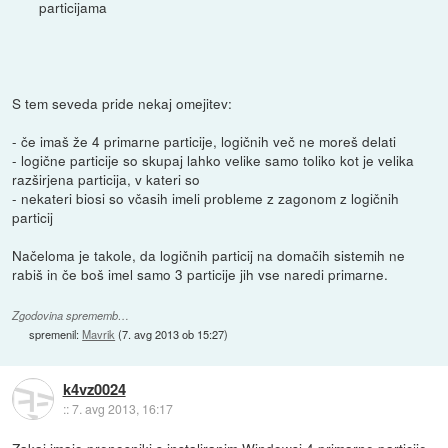
particijama
S tem seveda pride nekaj omejitev:
- če imaš že 4 primarne particije, logičnih več ne moreš delati
- logične particije so skupaj lahko velike samo toliko kot je velika
razširjena particija, v kateri so
- nekateri biosi so včasih imeli probleme z zagonom z logičnih
particij
Načeloma je takole, da logičnih particij na domačih sistemih ne
rabiš in če boš imel samo 3 particije jih vse naredi primarne.
Zgodovina sprememb…
spremenil:
Mavrik
(
7. avg 2013 ob 15:27
)
k4vz0024
::
7. avg 2013, 16:17