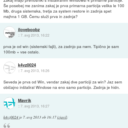
Zakaj imajo prenosniki s instaliranim Windowsi 4 primarne particije.
Še posebej me zanima zakaj je prva primarna particija velika le 100
Mb, druga sistemska, tretja za system restore in zadnja spet
majhna 1 GB. Čemu služi prva in zadnja?
iloveboobz
::
7. avg 2013, 16:22
prva je od win (sistemski fajli), za zadnjo pa nwm. Tipično je sam
100mb + vse ostalo.
k4vz0024
::
7. avg 2013, 16:26
Seveda je prva od Win, vendar zakaj dve particiji za win? Jaz sem
običajno inštaliral Windose na eno samo particijo. Zadnja je hidn.
Mavrik
::
7. avg 2013, 16:27
k4vz0024
je
7. avg 2013 ob 16:17
izjavil
: