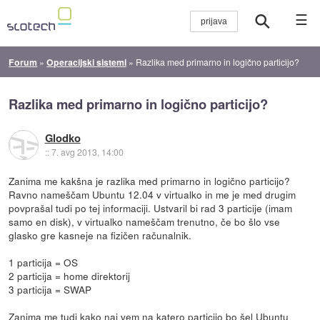
☰
Forum
»
Operacijski sistemi
»
Razlika med primarno in logično particijo?
Razlika med primarno in logično particijo?
Glodko
::
7. avg 2013, 14:00
Zanima me kakšna je razlika med primarno in logično particijo?
Ravno nameščam Ubuntu 12.04 v virtualko in me je med drugim
povprašal tudi po tej informaciji. Ustvaril bi rad 3 particije (imam
samo en disk), v virtualko nameščam trenutno, če bo šlo vse
glasko gre kasneje na fizičen računalnik.
1 particija = OS
2 particija = home direktorij
3 particija = SWAP
Zanima me tudi kako naj vem na katero particijo bo šel Ubuntu