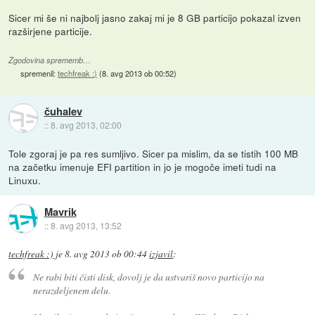
Sicer mi še ni najbolj jasno zakaj mi je 8 GB particijo pokazal izven
razširjene particije.
Zgodovina sprememb…
spremenil:
techfreak :)
(
8. avg 2013 ob 00:52
)
čuhalev
::
8. avg 2013, 02:00
Tole zgoraj je pa res sumljivo. Sicer pa mislim, da se tistih 100 MB
na začetku imenuje EFI partition in jo je mogoče imeti tudi na
Linuxu.
Mavrik
::
8. avg 2013, 13:52
techfreak :)
je
8. avg 2013 ob 00:44
izjavil
:
Ne rabi biti čisti disk, dovolj je da ustvariš novo particijo na
nerazdeljenem delu.