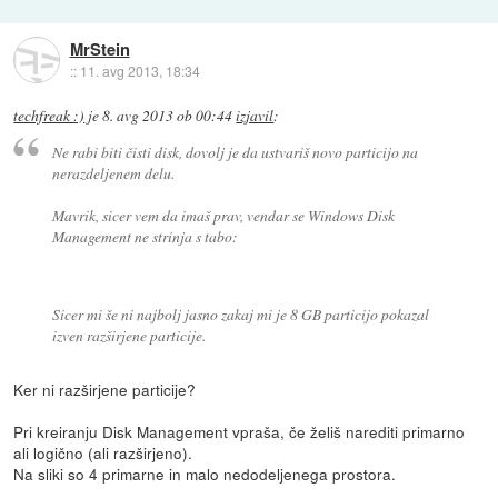
MrStein
::
11. avg 2013, 18:34
techfreak :)
je
8. avg 2013 ob 00:44
izjavil
:
Ne rabi biti čisti disk, dovolj je da ustvariš novo particijo na
nerazdeljenem delu.
Mavrik, sicer vem da imaš prav, vendar se Windows Disk
Management ne strinja s tabo:
Sicer mi še ni najbolj jasno zakaj mi je 8 GB particijo pokazal
izven razširjene particije.
Ker ni razširjene particije?
Pri kreiranju Disk Management vpraša, če želiš narediti primarno
ali logično (ali razširjeno).
Na sliki so 4 primarne in malo nedodeljenega prostora.