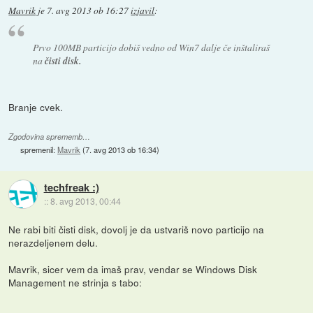
Mavrik
je
7. avg 2013 ob 16:27
izjavil
:
Prvo 100MB particijo dobiš vedno od Win7 dalje če inštaliraš
na
čisti disk.
Branje cvek.
Zgodovina sprememb…
spremenil:
Mavrik
(
7. avg 2013 ob 16:34
)
techfreak :)
::
8. avg 2013, 00:44
Ne rabi biti čisti disk, dovolj je da ustvariš novo particijo na
nerazdeljenem delu.
Mavrik, sicer vem da imaš prav, vendar se Windows Disk
Management ne strinja s tabo: