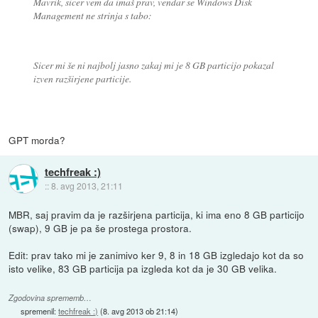
Mavrik, sicer vem da imaš prav, vendar se Windows Disk
Management ne strinja s tabo:
Sicer mi še ni najbolj jasno zakaj mi je 8 GB particijo pokazal
izven razširjene particije.
GPT morda?
techfreak :)
::
8. avg 2013, 21:11
MBR, saj pravim da je razširjena particija, ki ima eno 8 GB particijo
(swap), 9 GB je pa še prostega prostora.
Edit: prav tako mi je zanimivo ker 9, 8 in 18 GB izgledajo kot da so
isto velike, 83 GB particija pa izgleda kot da je 30 GB velika.
Zgodovina sprememb…
spremenil:
techfreak :)
(
8. avg 2013 ob 21:14
)