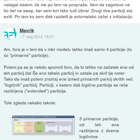
nalagat sistem, če me po tem ne povpraša. Vem da zagotovo ne
bo šel na swap, ker sem kot tako tudi izbral. Drugi dve particiji sta
ext4. Po tem ko sem disk razdelil je avtomatsko začel z inštalacijo.
Mavrik
::
7. avg 2013, 15:27
Am, fora je v tem da v mbr modelu lahko imaš samo 4 particije (to
so "primarne" particije).
Potem pa se je nekdo spomnil foro, da bi lahko na začetek ene od
teh particij dal Še eno tabelo particij in ostale pa skril tja noter.
Tako da imaš potem znotraj ene izmed primarnih paricij skritih več
"logičnih" pariticij. Particiji, v katero daš logične particije se reče
razširjena ("extended") particija.
Tole zgleda nekako takole:
3 primarne particije,
od teh ena
razširjena z dvema
logičnima