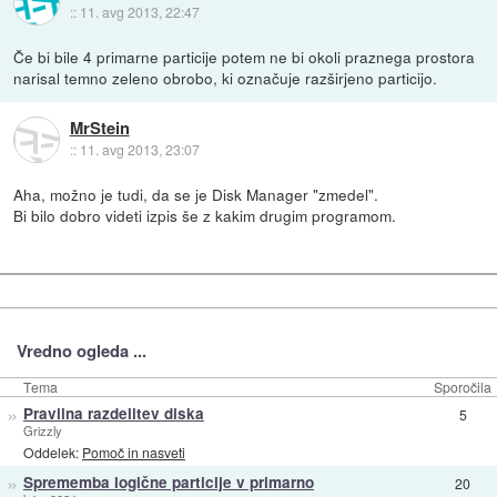
::
11. avg 2013, 22:47
Če bi bile 4 primarne particije potem ne bi okoli praznega prostora
narisal temno zeleno obrobo, ki označuje razširjeno particijo.
MrStein
::
11. avg 2013, 23:07
Aha, možno je tudi, da se je Disk Manager "zmedel".
Bi bilo dobro videti izpis še z kakim drugim programom.
Vredno ogleda ...
Tema
Sporočila
»
Pravilna razdelitev diska
5
Grizzly
Oddelek:
Pomoč in nasveti
»
Sprememba logične particije v primarno
20