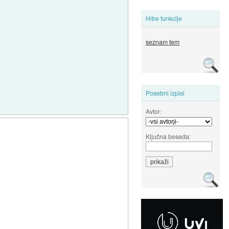
Hitre funkcije
seznam tem
Posebni izpisi
Avtor:
Ključna beseda: