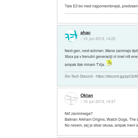
Tale E3 bo med najpomembnejsi, predvsem zar
ahac
::
10. jun 2013, 14:25
Next-gen, next-schmen. Mene zanimajo špili
Xbox pa v trenutni generaciji ni imel niti en
ampak itak nimam TVja.
Slo-Tech Discord - https://discord.gg/ppCtz
Oktan
::
10. jun 2013, 14:37
Nič zanimivega?
Batman Arkham Origins, Watch Dogs, The Last
No nevem, sej je stvar okusa, ampak meni se 