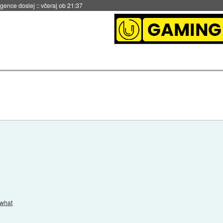
igence doslej
::
včeraj ob 21:37
 what