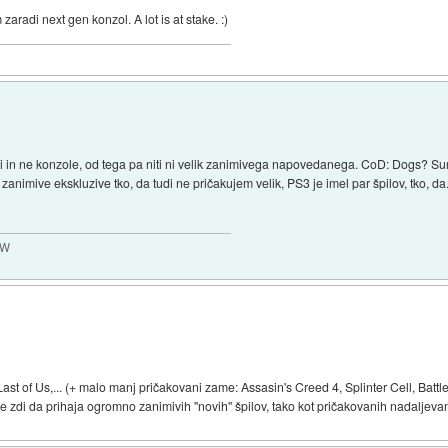
adi next gen konzol. A lot is at stake. :)
 in ne konzole, od tega pa niti ni velik zanimivega napovedanega. CoD: Dogs? Sure
e zanimive ekskluzive tko, da tudi ne pričakujem velik, PS3 je imel par špilov, tko, 
MW
 of Us,... (+ malo manj pričakovani zame: Assasin's Creed 4, Splinter Cell, Battlef
zdi da prihaja ogromno zanimivih ''novih'' špilov, tako kot pričakovanih nadaljevan