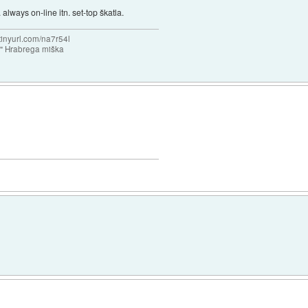
lways on-line itn. set-top škatla.
/tinyurl.com/na7r54l
e" Hrabrega miška