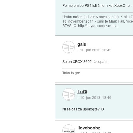
Po mojem bo PS4 isti šmorn kot XboxOne ... a
Hrabri mišek (od 2015 nova serija!) -> http:/
18. november 2011 - Umrl je Mark Hall, "oč
RTVSLO: http://tinyurl.com/74r9n7j
galu
::
10. jun 2013, 18:45
Še en XBOX 360? :facepalm:
Tako to gre.
LuGi
::
10. jun 2013, 18:46
Ni še čas za upokojitev :D
iloveboobz