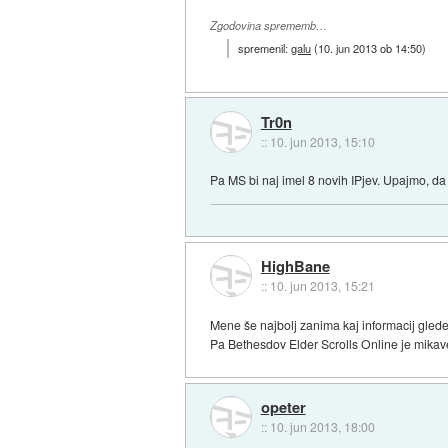
Zgodovina sprememb…
spremenil:
galu
(
10. jun 2013 ob 14:50
)
Tr0n
::
10. jun 2013, 15:10
Pa MS bi naj imel 8 novih IPjev. Upajmo, da 
HighBane
::
10. jun 2013, 15:21
Mene še najbolj zanima kaj informacij glede
Pa Bethesdov Elder Scrolls Online je mika
opeter
::
10. jun 2013, 18:00