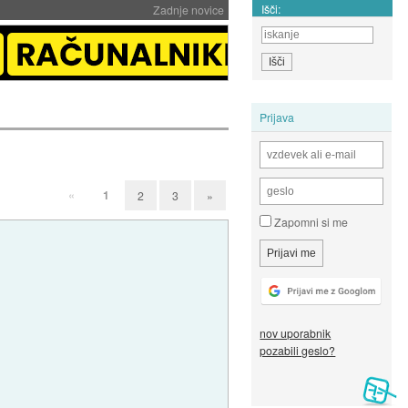
Išči:
Zadnje novice
Prijava
«
1
2
3
»
Zapomni si me
nov uporabnik
pozabili geslo?