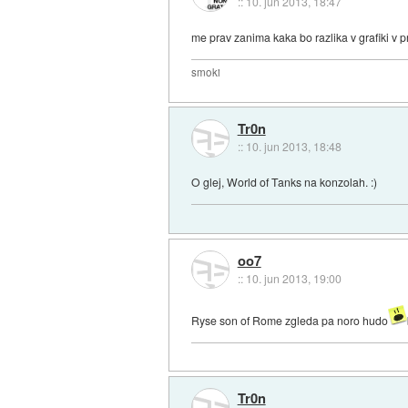
::
10. jun 2013, 18:47
me prav zanima kaka bo razlika v grafiki v p
smoki
Tr0n
::
10. jun 2013, 18:48
O glej, World of Tanks na konzolah. :)
oo7
::
10. jun 2013, 19:00
Ryse son of Rome zgleda pa noro hudo
Tr0n