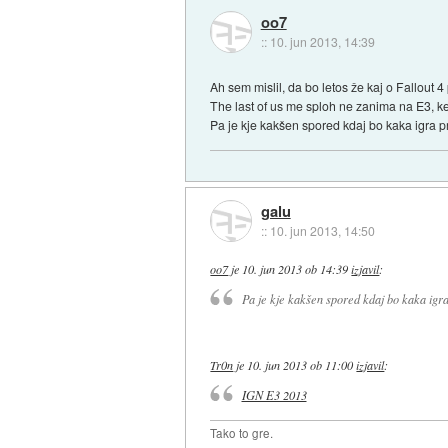
oo7
::
10. jun 2013, 14:39
Ah sem mislil, da bo letos že kaj o Fallout 
The last of us me sploh ne zanima na E3, ke
Pa je kje kakšen spored kdaj bo kaka igra p
galu
::
10. jun 2013, 14:50
oo7
je
10. jun 2013 ob 14:39
izjavil
:
Pa je kje kakšen spored kdaj bo kaka igra
Tr0n
je
10. jun 2013 ob 11:00
izjavil
:
IGN E3 2013
Tako to gre.