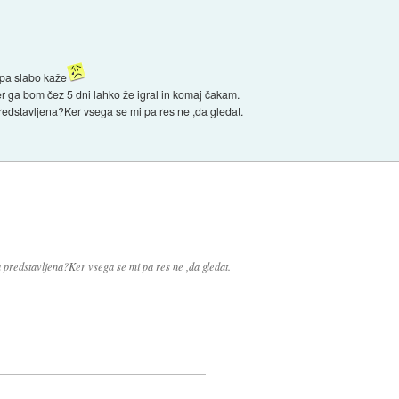
4 pa slabo kaže
r ga bom čez 5 dni lahko že igral in komaj čakam.
redstavljena?Ker vsega se mi pa res ne ,da gledat.
 predstavljena?Ker vsega se mi pa res ne ,da gledat.