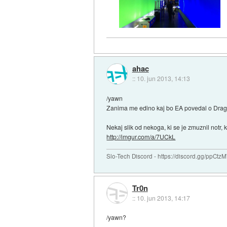
ahac
::
10. jun 2013, 14:13
/yawn
Zanima me edino kaj bo EA povedal o Drag
Nekaj slik od nekoga, ki se je zmuznil notr, k
http://imgur.com/a/7UCkL
Slo-Tech Discord - https://discord.gg/ppCtz
Tr0n
::
10. jun 2013, 14:17
/yawn?