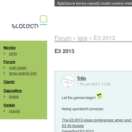
ByteDance trenira največji model umetne intel
Forum
»
Igre
»
E3 2013
Novice
E3 2013
arhiv
Forum
mali oglasi
teme zadnjih 24h
Tr0n
Članki
::
10. jun 2013, 11:00
Zaposlitve
brskaj
Let the games begin!
Ostalo
Nekaj uporabnih povezav.
pravila
The E3 2013 press conferences: when and
E3 All Access
GameSpot E3 2013