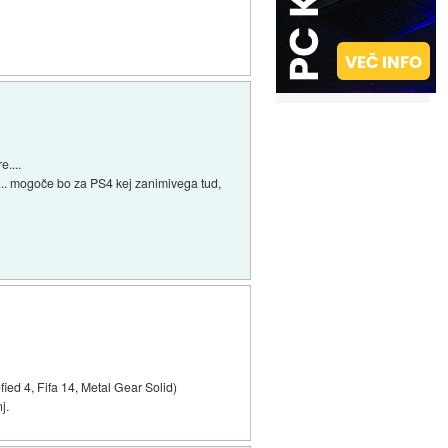
....
da... mogoče bo za PS4 kej zanimivega tud,
ied 4, Fifa 14, Metal Gear Solid)
j.