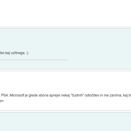
bo kaj uzitnega. :)
 PS4. Microsoft je glede xbona sprejel nekaj "čudnih" odločitev in me zanima, kaj
ven