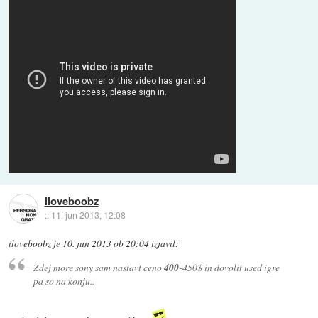
iloveboobz
::
11. jun 2013, 12:08
iloveboobz
je
10. jun 2013 ob 20:04
izjavil
:
Zdej more sony sam nastavt ceno
400
-450$ in dovolit used igre
pa so na konju..