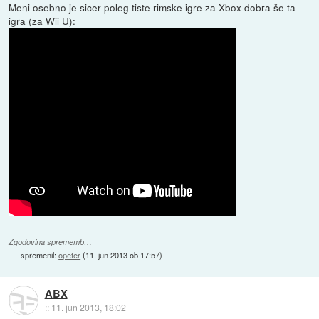
Meni osebno je sicer poleg tiste rimske igre za Xbox dobra še ta
igra (za Wii U):
Zgodovina sprememb…
spremenil:
opeter
(
11. jun 2013 ob 17:57
)
ABX
::
11. jun 2013, 18:02