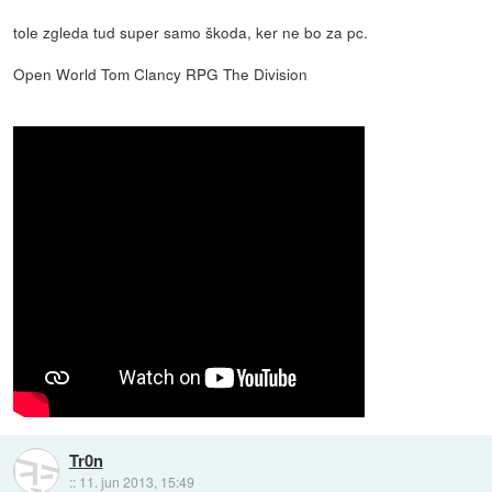
tole zgleda tud super samo škoda, ker ne bo za pc.
Open World Tom Clancy RPG The Division
Tr0n
::
11. jun 2013, 15:49