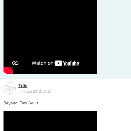
Tr0n
::
11. jun 2013, 07:21
Beyond: Two Souls