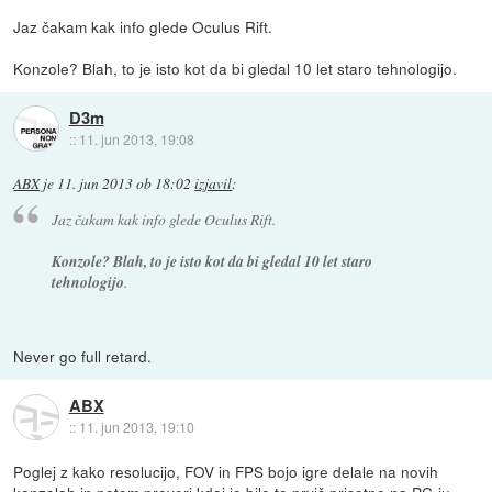
Jaz čakam kak info glede Oculus Rift.
Konzole? Blah, to je isto kot da bi gledal 10 let staro tehnologijo.
D3m
::
11. jun 2013, 19:08
ABX
je
11. jun 2013 ob 18:02
izjavil
:
Jaz čakam kak info glede Oculus Rift.
Konzole? Blah, to je isto kot da bi gledal 10 let staro
tehnologijo
.
Never go full retard.
ABX
::
11. jun 2013, 19:10
Poglej z kako resolucijo, FOV in FPS bojo igre delale na novih