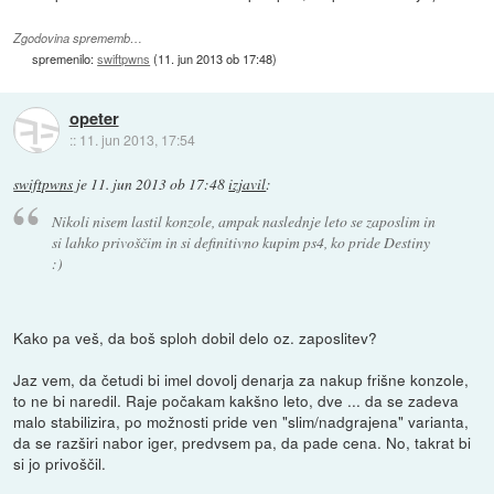
Zgodovina sprememb…
spremenilo:
swiftpwns
(
11. jun 2013 ob 17:48
)
opeter
::
11. jun 2013, 17:54
swiftpwns
je
11. jun 2013 ob 17:48
izjavil
:
Nikoli nisem lastil konzole, ampak naslednje leto se zaposlim in
si lahko privoščim in si definitivno kupim ps4, ko pride Destiny
:)
Kako pa veš, da boš sploh dobil delo oz. zaposlitev?
Jaz vem, da četudi bi imel dovolj denarja za nakup frišne konzole,
to ne bi naredil. Raje počakam kakšno leto, dve ... da se zadeva
malo stabilizira, po možnosti pride ven "slim/nadgrajena" varianta,
da se razširi nabor iger, predvsem pa, da pade cena. No, takrat bi
si jo privoščil.