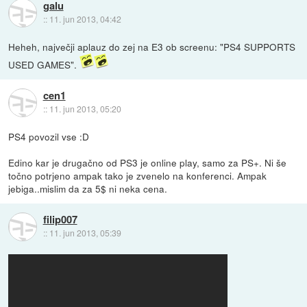
galu
::
11. jun 2013, 04:42
Heheh, največji aplauz do zej na E3 ob screenu: "PS4 SUPPORTS
USED GAMES".
cen1
::
11. jun 2013, 05:20
PS4 povozil vse :D
Edino kar je drugačno od PS3 je online play, samo za PS+. Ni še
točno potrjeno ampak tako je zvenelo na konferenci. Ampak
jebiga..mislim da za 5$ ni neka cena.
filip007
::
11. jun 2013, 05:39