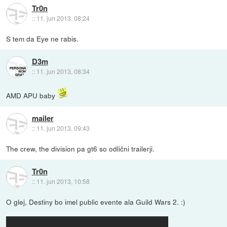
Tr0n
::
11. jun 2013, 08:24
S tem da Eye ne rabis.
D3m
::
11. jun 2013, 08:34
AMD APU baby
mailer
::
11. jun 2013, 09:43
The crew, the division pa gt6 so odlični trailerji.
Tr0n
::
11. jun 2013, 10:58
O glej, Destiny bo imel public evente ala Guild Wars 2. :)