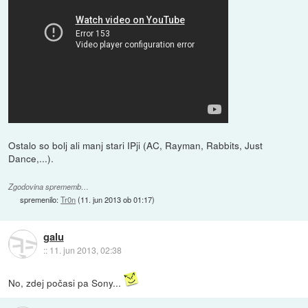
Ostalo so bolj ali manj stari IPji (AC, Rayman, Rabbits, Just
Dance,...).
Zgodovina sprememb…
spremenilo:
Tr0n
(
11. jun 2013 ob 01:17
)
galu
::
11. jun 2013, 02:38
No, zdej počasi pa Sony...