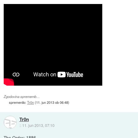
Zgodovina sprememb…
spremenilo:
Tr0n
(
11. jun 2013 ob 06:48
)
Tr0n
::
11. jun 2013, 07:10
The Order: 1886