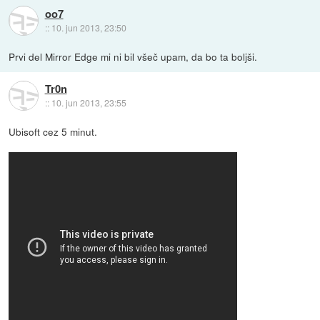
oo7
::
10. jun 2013, 23:50
Prvi del Mirror Edge mi ni bil všeč upam, da bo ta boljši.
Tr0n
::
10. jun 2013, 23:55
Ubisoft cez 5 minut.