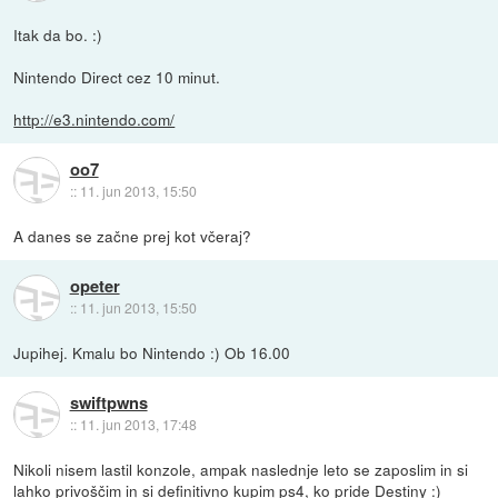
Itak da bo. :)
Nintendo Direct cez 10 minut.
http://e3.nintendo.com/
oo7
::
11. jun 2013, 15:50
A danes se začne prej kot včeraj?
opeter
::
11. jun 2013, 15:50
Jupihej. Kmalu bo Nintendo :) Ob 16.00
swiftpwns
::
11. jun 2013, 17:48
Nikoli nisem lastil konzole, ampak naslednje leto se zaposlim in si
lahko privoščim in si definitivno kupim ps4, ko pride Destiny :)