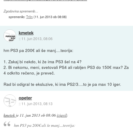
Zgodovina sprememb…
spremenilo:
Tr0n
(
11. jun 2013 ob 08:08
)
kmetek
::
11. jun 2013, 08:06
hm PS3 pa 200€ ali še manj....teorija:
1. Zakaj bi nekdo, ki že ima PS3 šel na 4?
2. Bi nekomu, meni, svetovali PS4 ali rabljen PS3 do 150€ max? Za
4 odkrito rečeno, je preveč.
Rad bi odigral te eksluzive, ki ima PS2/3....to je pa max 10 iger.
opeter
::
11. jun 2013, 08:13
kmetek
je
11. jun 2013 ob 08:06
izjavil
:
hm PS3 pa 200€ ali še manj....teorija: