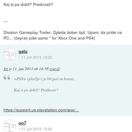
Kaj si pa dobil? Prednosti?
---
Division Gameplay Trailer: Zgleda dober špil. Upam, da pride na
PC... (čeprav piše samo " for Xbox One and PS4)
galu
::
11. jun 2013, 15:22
Jst
je
11. jun 2013 ob 14:58
izjavil
:
>PSN+ (plačljiv) je bil pač en bonus,
Kaj si pa dobil? Prednosti?
https://support.us.playstation.com/app/...
oo7
::
11. jun 2013, 15:45