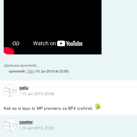
Zgodovina sprememb…
spremenilo:
Tr0n
(
10. jun 2013 ob 23:05
)
galu
::
10. jun 2013, 23:08
Kak so si lepo to MP premiero za BF4 zrežirali.
opeter
::
10. jun 2013, 23:25