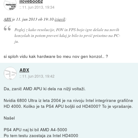
iloveboobz
::
11. jun 2013, 19:34
ABX
je
11. jun 2013 ob 19:10
izjavil
:
Poglej z kako resolucijo, FOV in FPS bojo igre delale na novih
konzolah in potem preveri kdaj je bilo to prvič prisotno na PC-
ju.
si sploh vidu kak hardware bo meu nov gen konzol.. ?
ABX
::
11. jun 2013, 19:42
Da, zanič AMD APU ki dela na nižji voltaži.
Nvidia 6800 Ultra iz leta 2004 je na nivoju Intel integrirane grafične
HD 4000. Koliko je ta PS4 APU boljši od HD4000? To je vprašanje.
Našel
PS4 APU naj bi bil AMD A4-5000
Po tem testu zaostaja za Intel HD4000