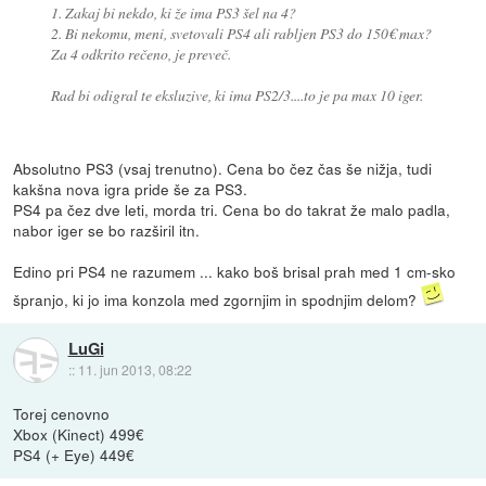
1. Zakaj bi nekdo, ki že ima PS3 šel na 4?
2. Bi nekomu, meni, svetovali PS4 ali rabljen PS3 do 150€ max?
Za 4 odkrito rečeno, je preveč.
Rad bi odigral te eksluzive, ki ima PS2/3....to je pa max 10 iger.
Absolutno PS3 (vsaj trenutno). Cena bo čez čas še nižja, tudi
kakšna nova igra pride še za PS3.
PS4 pa čez dve leti, morda tri. Cena bo do takrat že malo padla,
nabor iger se bo razširil itn.
Edino pri PS4 ne razumem ... kako boš brisal prah med 1 cm-sko
špranjo, ki jo ima konzola med zgornjim in spodnjim delom?
LuGi
::
11. jun 2013, 08:22
Torej cenovno
Xbox (Kinect) 499€
PS4 (+ Eye) 449€