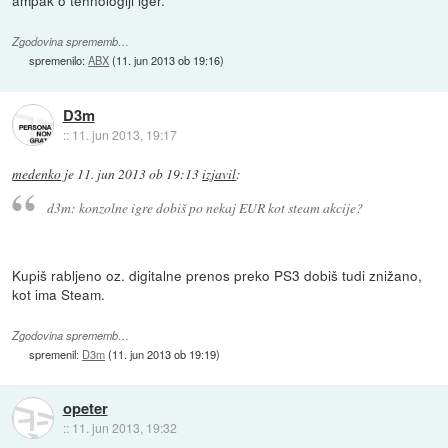
ampak o tehnologiji iger.
Zgodovina sprememb…
spremenilo:
ABX
(
11. jun 2013 ob 19:16
)
D3m
::
11. jun 2013, 19:17
medenko
je
11. jun 2013 ob 19:13
izjavil
:
d3m: konzolne igre dobiš po nekaj EUR kot steam akcije?
Kupiš rabljeno oz. digitalne prenos preko PS3 dobiš tudi znižano,
kot ima Steam.
Zgodovina sprememb…
spremenil:
D3m
(
11. jun 2013 ob 19:19
)
opeter
::
11. jun 2013, 19:32