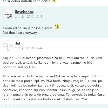
sn kr dober natrofu ceno očitno
iloveboobz
::
11. jun 2013, 12:15
škoda edino, ko je online plačljiv..
Not that i care anyway..
Jst
::
11. jun 2013, 14:44
Saj je PS3 tudi uvedel plačevanje za nek Premium račun. Ne vem
podrobnosti, ampak kolikor sem by the way razumel, je bilo
podobno, kot pri X360.
Drugače pa jaz tudi mislim, da se PS4 še ne splača kupiti. PS3 bo
cena še malo padla, špili za PS3 bodo izhajali vsaj še 2-4 leta, po
dveh letih pa bo nabor iger za PS4 obsežnejši, konzola bo dobila
popravke, ker bodo sigurno prisotni kakšni bugi, pa še rabljene
igre in posojanje bo teklo brez problema. Ter seveda še nekaj časa
bodo developerji rabili, da bodo začeli iztiskati moč PS4.