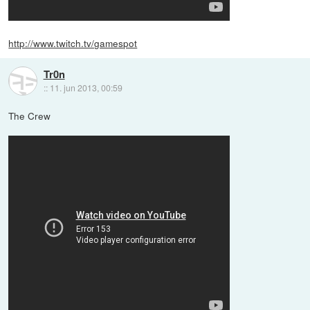
http://www.twitch.tv/gamespot
Tr0n
::
11. jun 2013, 00:59
The Crew