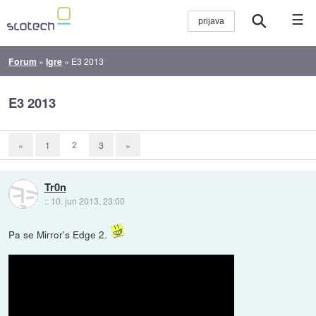
☰
Forum
»
Igre
»
E3 2013
E3 2013
2
«
1
3
»
Tr0n
::
10. jun 2013, 23:00
Pa se Mirror's Edge 2.