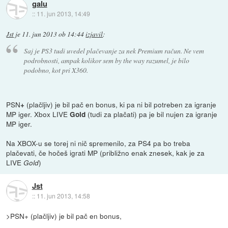
galu
::
11. jun 2013, 14:49
Jst
je
11. jun 2013 ob 14:44
izjavil
:
Saj je PS3 tudi uvedel plačevanje za nek Premium račun. Ne vem
podrobnosti, ampak kolikor sem by the way razumel, je bilo
podobno, kot pri X360.
PSN
(plačljiv) je bil pač en bonus, ki pa ni bil potreben za igranje
+
MP iger. Xbox LIVE
(tudi za plačati) pa je bil nujen za igranje
Gold
MP iger.
Na XBOX-u se torej ni nič spremenilo, za PS4 pa bo treba
plačevati, če hočeš igrati MP (približno enak znesek, kak je za
LIVE
)
Gold
Jst
::
11. jun 2013, 14:58
>PSN+ (plačljiv) je bil pač en bonus,