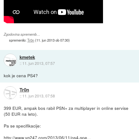
Zgodovina sprememb…
spremenilo:
Tr0n
(
11. jun 2013 ob 07:30
)
kmetek
::
11. jun 2013, 07:57
kok je cena PS4?
Tr0n
::
11. jun 2013, 07:58
399 EUR, ampak bos rabil PSN+ za multiplayer in online servise
(50 EUR na leto).
Pa se specifikacije:
http://www.vg247.com/2013/06/11/ps4-spe...