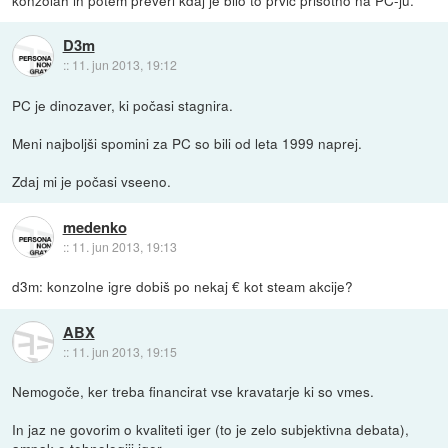
konzolah in potem preveri kdaj je bilo to prvič prisotno na PC-ju.
D3m
::
11. jun 2013, 19:12
PC je dinozaver, ki počasi stagnira.
Meni najboljši spomini za PC so bili od leta 1999 naprej.
Zdaj mi je počasi vseeno.
medenko
::
11. jun 2013, 19:13
d3m: konzolne igre dobiš po nekaj € kot steam akcije?
ABX
::
11. jun 2013, 19:15
Nemogoče, ker treba financirat vse kravatarje ki so vmes.
In jaz ne govorim o kvaliteti iger (to je zelo subjektivna debata),