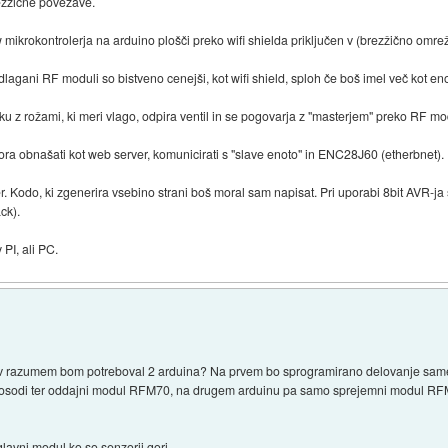
ezžične povezave.
w mikrokontrolerja na arduino plošči preko wifi shielda priključen v (brezžično omrež
dlagani RF moduli so bistveno cenejši, kot wifi shield, sploh če boš imel več kot en
čku z rožami, ki meri vlago, odpira ventil in se pogovarja z "masterjem" preko RF mo
mora obnašati kot web server, komunicirati s "slave enoto" in ENC28J60 (etherbnet)
r. Kodo, ki zgenerira vsebino strani boš moral sam napisat. Pri uporabi 8bit AVR-ja
ck).
PI, ali PC.
prav razumem bom potreboval 2 arduina? Na prvem bo sprogramirano delovanje same
v posodi ter oddajni modul RFM70, na drugem arduinu pa samo sprejemni modul RF
glavni modul ko so senzorji gori.