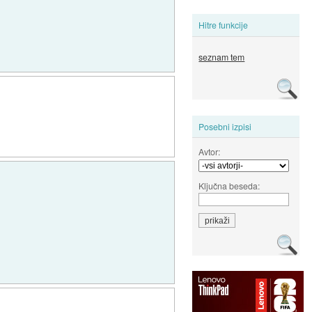
Hitre funkcije
seznam tem
Posebni izpisi
Avtor:
Ključna beseda: