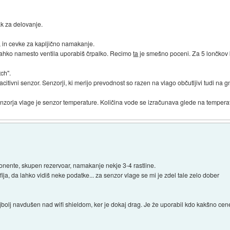
ak za delovanje.
, in cevke za kapljično namakanje.
, lahko namesto ventila uporabiš črpalko. Recimo
ta
je smešno poceni. Za 5 lončkov 
tch".
itivni senzor. Senzorji, ki merijo prevodnost so razen na vlago občutljivi tudi na gn
enzorja vlage je senzor temperature. Količina vode se izračunava glede na tempera
onente, skupen rezervoar, namakanje nekje 3-4 rastline.
ija, da lahko vidiš neke podatke... za senzor vlage se mi je zdel tale zelo dober
bolj navdušen nad wifi shieldom, ker je dokaj drag. Je že uporabil kdo kakšno cen