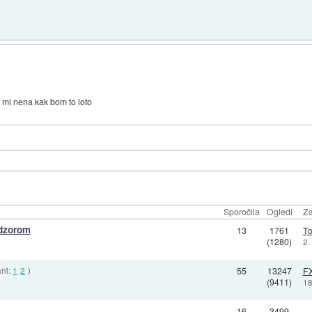
 se mi nena kak bom to loto
Sporočila
Ogledi
Za
adzorom
13
1761
To
(1280)
2.
ani:
1
2
)
55
13247
F
(9411)
18
16
3499