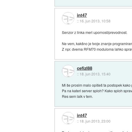
int47
::
16. jun 2013, 10:58
Senzor z linka meri upornost/prevodnost.
Ne vem, kakšno je tvoje znanje programiranj
Z npr. dvema RFM70 moduloma lahko spraviš 
cefizl88
::
18. jun 2013, 15:40
Mi še prosim malo opišeš ta postopek kako 
Pa na kateri server sploh? Kako sploh spravi
Res sem laik v tem.
int47
::
18. jun 2013, 23:00