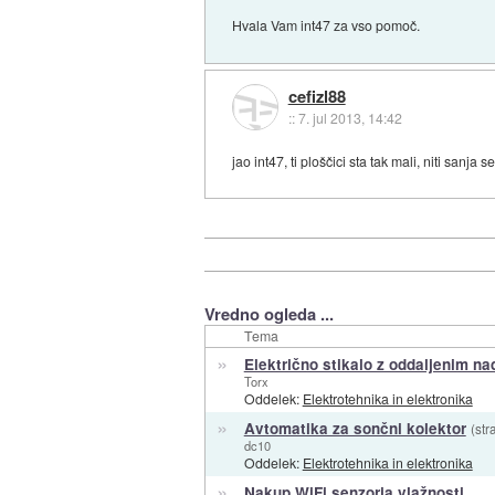
Hvala Vam int47 za vso pomoč.
cefizl88
::
7. jul 2013, 14:42
jao int47, ti ploščici sta tak mali, niti sanja
Vredno ogleda ...
Tema
»
Električno stikalo z oddaljenim n
Torx
Oddelek:
Elektrotehnika in elektronika
»
Avtomatika za sončni kolektor
(str
dc10
Oddelek:
Elektrotehnika in elektronika
»
Nakup WiFi senzorja vlažnosti.