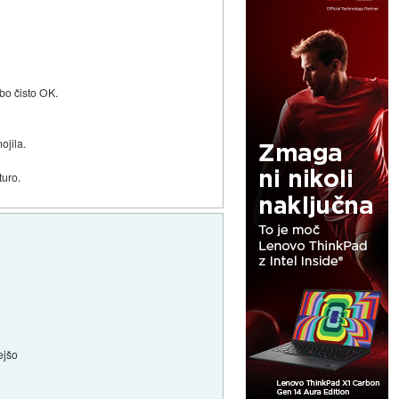
bo čisto OK.
ojila.
turo.
ejšo