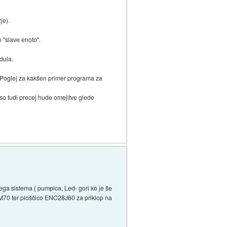
je).
o "slave enoto".
dula.
. Poglej za kakšen primer programa za
 so tudi precej hude omejitve glede
ga sistema ( pumpica, Led- gori ko je še
M70 ter ploščico ENC28J60 za priklop na