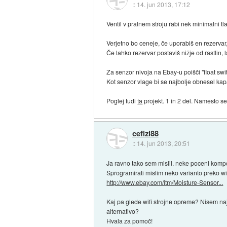
::
14. jun 2013, 17:12
Ventil v pralnem stroju rabi nek minimalni tl
Verjetno bo ceneje, če uporabiš en rezervar
Če lahko rezervar postaviš nižje od rastlin
Za senzor nivoja na Ebay-u poišči "float swi
Kot senzor vlage bi se najbolje obnesel kapac
Poglej tudi
ta
projekt. 1 in 2 del. Namesto s
cefizl88
::
14. jun 2013, 20:51
Ja ravno tako sem mislil. neke poceni komp
Sprogramirati mislim neko varianto preko wif
http://www.ebay.com/itm/Moisture-Sensor...
Kaj pa glede wifi strojne opreme? Nisem naj
alternativo?
Hvala za pomoč!