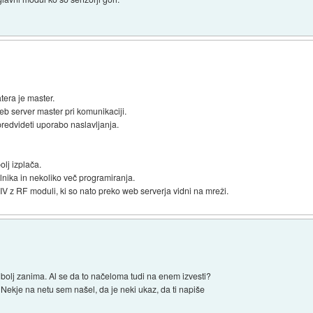
tera je master.
 web server master pri komunikaciji.
 predvideti uporabo naslavljanja.
olj izplača.
lnika in nekoliko več programiranja.
V z RF moduli, ki so nato preko web serverja vidni na mreži.
olj zanima. Al se da to načeloma tudi na enem izvesti?
 Nekje na netu sem našel, da je neki ukaz, da ti napiše