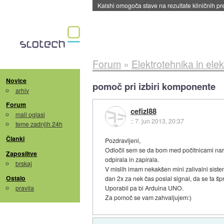
Sandisk že prodal več kot polovico SSD-jev za 
Forum
»
Elektrotehnika in elek
Novice
pomoč pri izbiri komponente
arhiv
Forum
cefizl88
mali oglasi
::
7. jun 2013, 20:37
teme zadnjih 24h
Članki
Pozdravljeni,
Odločil sem se da bom med počitnicami nare
Zaposlitve
odpirala in zapirala.
brskaj
V mislih imam nekakšen mini zalivalni sistem
Ostalo
dan 2x za nek čas poslal signal, da se ta š
pravila
Uporabil pa bi Arduina UNO.
Za pomoč se vam zahvaljujem:)