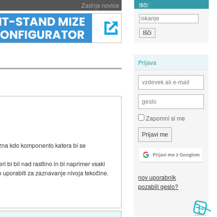
Išči:
Zadnje novice
Prijava
Zapomni si me
ozna kdo komponento katera bi se
 bi bil nad rastlino in bi naprimer vsaki
o uporabiti za zaznavanje nivoja tekočine.
nov uporabnik
pozabili geslo?