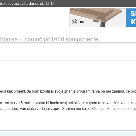
naslednji dve leti
::
danes ob 11:37
tronika
»
pomoč pri izbiri komponente
dil kak projekt, da bom izboljšal svoje znanje programiranja pa me zanima, če p
. recimo za 5 rastlin. vsaka bi imela svoj nekakšen majhen rezervoarček vode, kateri
pranja odpre, ven steče voda ter zapre. Zanima me še, kakšen senzor bi bilo smotrn