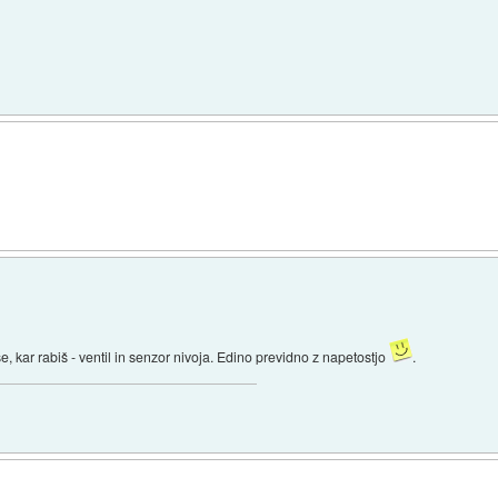
 kar rabiš - ventil in senzor nivoja. Edino previdno z napetostjo
.