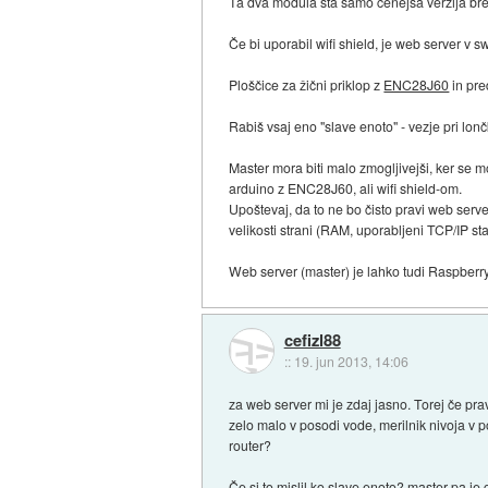
Ta dva modula sta samo cenejša verzija br
Če bi uporabil wifi shield, je web server v s
Ploščice za žični priklop z
ENC28J60
in pre
Rabiš vsaj eno "slave enoto" - vezje pri lon
Master mora biti malo zmogljivejši, ker se 
arduino z ENC28J60, ali wifi shield-om.
Upoštevaj, da to ne bo čisto pravi web serve
velikosti strani (RAM, uporabljeni TCP/IP sta
Web server (master) je lahko tudi Raspberry 
cefizl88
::
19. jun 2013, 14:06
za web server mi je zdaj jasno. Torej če 
zelo malo v posodi vode, merilnik nivoja 
router?
Če si to mislil ko slave enoto? master pa je 