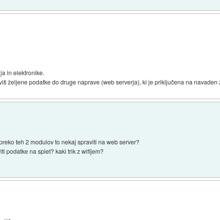
a in elektronike.
željene podatke do druge naprave (web serverja), ki je priključena na navaden ž
preko teh 2 modulov to nekaj spraviti na web server?
ti podatke na splet? kaki trik z wifijem?