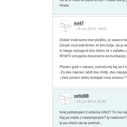
Hvala
int47
::
19. jun 2013, 18:03
Dokler imaš samo dve ploščici, je vseeno ka
Zaradi možnosti širitve, bi bilo bolje, da je
Iz istega razloga bi bilo dobro že v začetku
RFM70 omogoča dvosmerno komunikacijo.
Preden greš v nabavo, preračunaj kaj se ti b
-Za dve napravi rabiš dve ohišji, dva napaja
+Zelo poceni lahko dodajaš nove arduino TI
cefizl88
::
19. jun 2013, 22:42
torej potrebujem 2 arduina UNO? To me najb
Kaj pa mislis z naslavljanjem? ip naslovov?
ip pa mislim da se prehod...