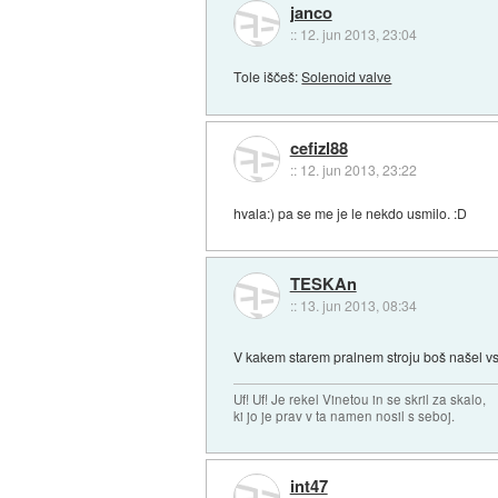
janco
::
12. jun 2013, 23:04
Tole iščeš:
Solenoid valve
cefizl88
::
12. jun 2013, 23:22
hvala:) pa se me je le nekdo usmilo. :D
TESKAn
::
13. jun 2013, 08:34
V kakem starem pralnem stroju boš našel vse,
Uf! Uf! Je rekel Vinetou in se skril za skalo,
ki jo je prav v ta namen nosil s seboj.
int47