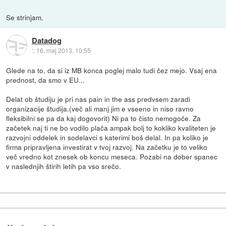
Se strinjam.
Datadog
::
16. maj 2013, 10:55
Glede na to, da si iz MB konca poglej malo tudi čez mejo. Vsaj ena
prednost, da smo v EU...
Delat ob študiju je pri nas pain in the ass predvsem zaradi
organizacije študija.(več ali manj jim e vseeno in niso ravno
fleksibilni se pa da kaj dogovorit) Ni pa to čisto nemogoče. Za
začetek naj ti ne bo vodilo plača ampak bolj to kokliko kvaliteten je
razvojni oddelek in sodelavci s katerimi boš delal. In pa koliko je
firma pripravljena investirat v tvoj razvoj. Na začetku je to veliko
več vredno kot znesek ob koncu meseca. Pozabi na dober spanec
v naslednjih štirih letih pa vso srečo.