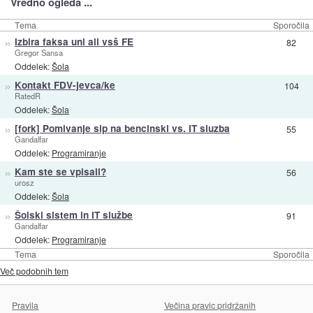
Vredno ogleda ...
Tema
Sporočila
»
Izbira faksa uni ali vsš FE
82
Gregor Sansa
Oddelek:
Šola
»
Kontakt FDV-jevca/ke
104
RatedR
Oddelek:
Šola
»
[fork] Pomivanje sip na bencinski vs. IT sluzba
55
Gandalfar
Oddelek:
Programiranje
»
Kam ste se vpisali?
56
urosz
Oddelek:
Šola
»
Šolski sistem in IT službe
91
Gandalfar
Oddelek:
Programiranje
Tema
Sporočila
Več podobnih tem
Pravila
Večina pravic pridržanih