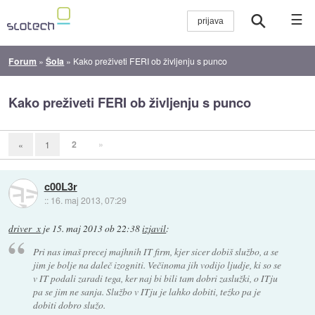
☰
Forum
»
Šola
»
Kako preživeti FERI ob življenju s punco
Kako preživeti FERI ob življenju s punco
2
»
«
1
c00L3r
::
16. maj 2013, 07:29
driver_x
je
15. maj 2013 ob 22:38
izjavil
:
Pri nas imaš precej majhnih IT firm, kjer sicer dobiš službo, a se
jim je bolje na daleč izogniti. Večinoma jih vodijo ljudje, ki so se
v IT podali zaradi tega, ker naj bi bili tam dobri zaslužki, o ITju
pa se jim ne sanja. Službo v ITju je lahko dobiti, teźko pa je
dobiti dobro služo.