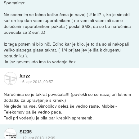
Spomnimo:
Ne spomnim se točno koliko časa je nazaj ( 2 leti? ), ko je simobil
kar en lep dan vsem uporabnikom ( ne vem ali vsem ali samo
določenim uporabnikom paketa ) poslal SMS, da se bo naročnina
povečala za 2 eur. :D
Iz tega potem ni bilo nič. Edino kar je bilo, je to da so si nakopali
veliko slabega glasa takrat. ( 1/4 prijateljev je šla k drugemu
ponudniku ).
Ja jaz nevem kdo ima to vodenje čez..
feryz
::
6. apr 2013, 09:57
Naročnina se je takrat povečala!!! (povlekli so se nazaj pri letnem
dodatku za upravljanje s krneki)
Ne glede na vse, Simobilov delež še vedno raste, Mobitel-
Telekomov pa še vedno pada.
Tudi pri vodenju je bila par krepkih sprememb.
St235
::
12. apr 2013, 12:39