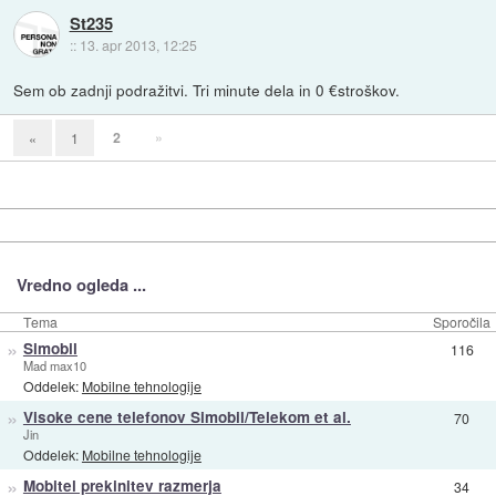
St235
::
13. apr 2013, 12:25
Sem ob zadnji podražitvi. Tri minute dela in 0 €stroškov.
2
»
«
1
Vredno ogleda ...
Tema
Sporočila
»
Simobil
116
Mad max10
Oddelek:
Mobilne tehnologije
»
Visoke cene telefonov Simobil/Telekom et al.
70
Jin
Oddelek:
Mobilne tehnologije
»
Mobitel prekinitev razmerja
34