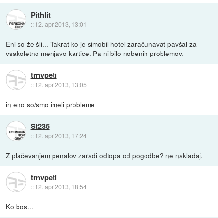
Pithlit
::
12. apr 2013, 13:01
Eni so že šli... Takrat ko je simobil hotel zaračunavat pavšal za
vsakoletno menjavo kartice. Pa ni bilo nobenih problemov.
trnvpeti
::
12. apr 2013, 13:05
in eno so/smo imeli probleme
St235
::
12. apr 2013, 17:24
Z plačevanjem penalov zaradi odtopa od pogodbe? ne nakladaj.
trnvpeti
::
12. apr 2013, 18:54
Ko bos...