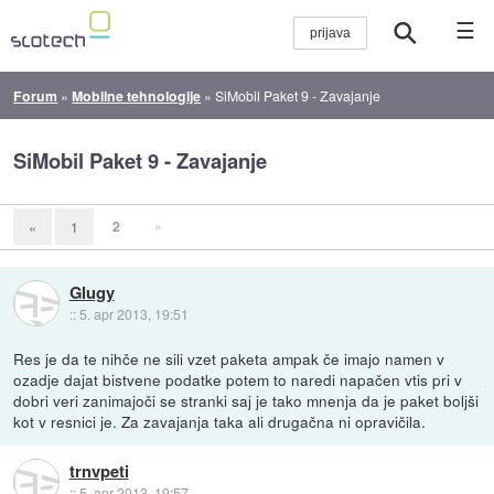
☰
Forum
»
Mobilne tehnologije
»
SiMobil Paket 9 - Zavajanje
SiMobil Paket 9 - Zavajanje
2
»
«
1
Glugy
::
5. apr 2013, 19:51
Res je da te nihče ne sili vzet paketa ampak če imajo namen v
ozadje dajat bistvene podatke potem to naredi napačen vtis pri v
dobri veri zanimajoči se stranki saj je tako mnenja da je paket boljši
kot v resnici je. Za zavajanja taka ali drugačna ni opravičila.
trnvpeti
::
5. apr 2013, 19:57