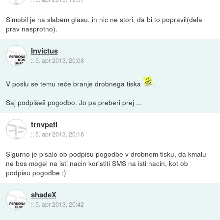
Simobil je na slabem glasu, in nic ne stori, da bi to popravil(dela
prav nasprotno).
Invictus
::
5. apr 2013, 20:08
V poslu se temu reče branje drobnega tiska
.
Saj podpišeš pogodbo. Jo pa preberi prej ...
trnvpeti
::
5. apr 2013, 20:16
Sigurno je pisalo ob podpisu pogodbe v drobnem tisku, da kmalu
ne bos mogel na isti nacin koristiti SMS na isti nacin, kot ob
podpisu pogodbe :)
shadeX
::
5. apr 2013, 20:42