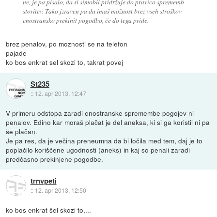
ne, je pa pisalo, da si simobil pridržuje do pravico sprememb
storitev. Tako jzraven pa da imaš možnost brez vseh stroškov
enostransko prekinit pogodbo, če do tega pride.
brez penalov, po moznosti se na telefon
pajade
ko bos enkrat sel skozi to, takrat povej
St235
::
12. apr 2013, 12:47
V primeru odstopa zaradi enostranske spremembe pogojev ni
penalov. Edino kar moraš plačat je del aneksa, ki si ga koristil ni pa
še plačan.
Je pa res, da je večina preneumna da bi ločila med tem, daj je to
poplačilo koriščene ugodnosti (aneks) in kaj so penali zaradi
predčasno prekinjene pogodbe.
trnvpeti
::
12. apr 2013, 12:50
ko bos enkrat šel skozi to,...