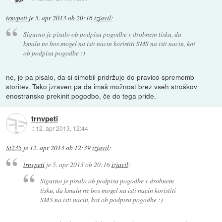
trnvpeti
je
5. apr 2013 ob 20:16
izjavil
:
Sigurno je pisalo ob podpisu pogodbe v drobnem tisku, da
kmalu ne bos mogel na isti nacin koristiti SMS na isti nacin, kot
ob podpisu pogodbe :)
ne, je pa pisalo, da si simobil pridržuje do pravico sprememb
storitev. Tako jzraven pa da imaš možnost brez vseh stroškov
enostransko prekinit pogodbo, če do tega pride.
trnvpeti
::
12. apr 2013, 12:44
St235
je
12. apr 2013 ob 12:39
izjavil
:
trnvpeti
je
5. apr 2013 ob 20:16
izjavil
:
Sigurno je pisalo ob podpisu pogodbe v drobnem
tisku, da kmalu ne bos mogel na isti nacin koristiti
SMS na isti nacin, kot ob podpisu pogodbe :)