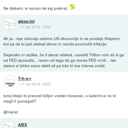
Ne štekam, si moram še kaj prebrat.
alexa-lol
::
17. jan 2013, 13:49
Ah ja.. raje zafurajo celotno US ekonomijo in se prodajo Kitajcem
kot pa da bi pač stiskali denar in morda povzročili inflacijo.
Dejansko ni razlike, če ti denar stiskaš, narediš Trillion coin ali si ga
od FED sposodis... razen od tega da ga mores FED vrniti... tak
sistem si lahko samo debil ali pa kdo ki ima interes zmisli.
T-h-o-r
::
17. jan 2013, 13:52
torej kitajci bi prevzeli bilijon vreden kovanec, s katerim si ne bi
mogli 0 pomagati?
@marat
ABX