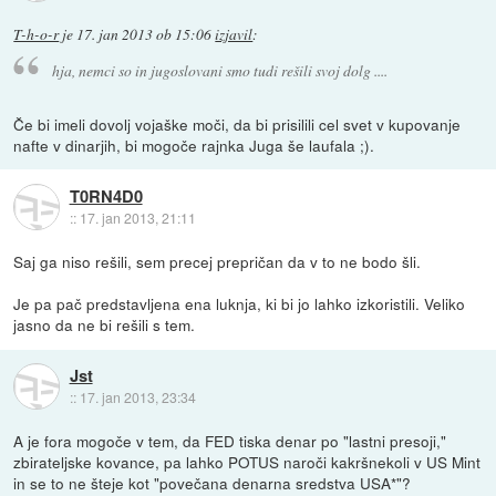
T-h-o-r
je
17. jan 2013 ob 15:06
izjavil
:
hja, nemci so in jugoslovani smo tudi rešili svoj dolg ....
Če bi imeli dovolj vojaške moči, da bi prisilili cel svet v kupovanje
nafte v dinarjih, bi mogoče rajnka Juga še laufala ;).
T0RN4D0
::
17. jan 2013, 21:11
Saj ga niso rešili, sem precej prepričan da v to ne bodo šli.
Je pa pač predstavljena ena luknja, ki bi jo lahko izkoristili. Veliko
jasno da ne bi rešili s tem.
Jst
::
17. jan 2013, 23:34
A je fora mogoče v tem, da FED tiska denar po "lastni presoji,"
zbirateljske kovance, pa lahko POTUS naroči kakršnekoli v US Mint
in se to ne šteje kot "povečana denarna sredstva USA*"?