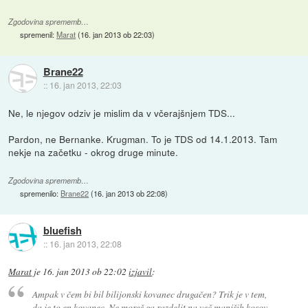
Zgodovina sprememb…
spremenil:
Marat
(
16. jan 2013 ob 22:03
)
Brane22
::
16. jan 2013, 22:03
Ne, le njegov odziv je mislim da v včerajšnjem TDS...
Pardon, ne Bernanke. Krugman. To je TDS od 14.1.2013. Tam
nekje na začetku - okrog druge minute.
Zgodovina sprememb…
spremenilo:
Brane22
(
16. jan 2013 ob 22:08
)
bluefish
::
16. jan 2013, 22:08
Marat
je
16. jan 2013 ob 22:02
izjavil
:
Ampak v čem bi bil bilijonski kovanec drugačen? Trik je v tem,
da je to en kovanec. Ne moreš ga razdelit na več manjših kosov