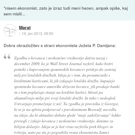
*nisem ekonomist, zato je izraz tudi meni hecen, ampak opiše, kaj
sem mislil...
Marat
::
19. jan 2013, 09:55
Dobra obrazložitev s strani ekonomista Jožeta P. Damijana:
Zgodba o kovancu z neskončno vrednostjo datira nazaj v
december 2009, ko je Wall Street Journal razkril, kako bistri
potniki s kupovanjem spominskih kovancev pridejo do zastonj
milj pri letalskih družbah. Ideja je v tem, da posamezniki s
kreditnimi karticami, ki jih izdajajo letalske družbe, kupujejo
spominske kovance ameriške državne kovnice, jih prodajo banki
in s tem poplačajo stanje na kreditni kartici, hkrati pa
akumulirajo milje pri svoji letalski družbi. In tako v nedogled.
Ustvarjajo premoženje iz nič. Ta zgodba je pravnika iz Georgie,
ki se je na spletu podpisoval s psevdonimom Beowulf, navedla
na idejo, da bi aktualno debato glede "meje zadolževanja" lahko
presegli z izdajo kovanca z neskončno vrednostjo, denimo za
bilijon dolarjev. Ideja se je kot virus razširila prek blogov in
tviterja, nato pa sta jo pograbila resna ekonomista James