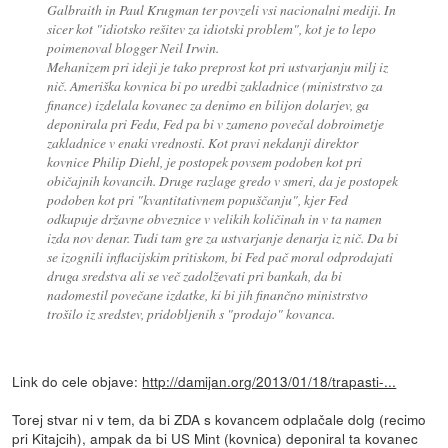
Galbraith in Paul Krugman ter povzeli vsi nacionalni mediji. In
sicer kot "idiotsko rešitev za idiotski problem", kot je to lepo
poimenoval blogger Neil Irwin.
Mehanizem pri ideji je tako preprost kot pri ustvarjanju milj iz
nič. Ameriška kovnica bi po uredbi zakladnice (ministrstvo za
finance) izdelala kovanec za denimo en bilijon dolarjev, ga
deponirala pri Fedu, Fed pa bi v zameno povečal dobroimetje
zakladnice v enaki vrednosti. Kot pravi nekdanji direktor
kovnice Philip Diehl, je postopek povsem podoben kot pri
običajnih kovancih. Druge razlage gredo v smeri, da je postopek
podoben kot pri "kvantitativnem popuščanju", kjer Fed
odkupuje državne obveznice v velikih količinah in v ta namen
izda nov denar. Tudi tam gre za ustvarjanje denarja iz nič. Da bi
se izognili inflacijskim pritiskom, bi Fed pač moral odprodajati
druga sredstva ali se več zadolževati pri bankah, da bi
nadomestil povečane izdatke, ki bi jih finančno ministrstvo
trošilo iz sredstev, pridobljenih s "prodajo" kovanca.
Link do cele objave:
http://damijan.org/2013/01/18/trapasti-...
Torej stvar ni v tem, da bi ZDA s kovancem odplačale dolg (recimo
pri Kitajcih), ampak da bi US Mint (kovnica) deponiral ta kovanec