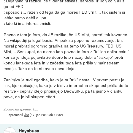
>Dejansko ni razlike, če ti denar stiskaš, narediš Trillion coin ali si
ga od FED
>sposodis... razen od tega da ga mores FED vrniti... tak sistem si
lahko samo debil ali pa
>kdo ki ima interes zmisli.
Ravno v tem je fora, da JE razlika, če US Mint, naredi tak kovanec.
Na wikipediji je legal basis. Ampak za popolno razumevanje, bi si
moral prebrati ogromno gradiva na temo US Treasury, FED, US
Mint,... Sem upal, da morda kdo pozna to foro z "trillion dollar coin,"
ker se je ideja pojavila že dobro leto nazaj, dobila "trakcijo" proti
koncu lanskega leta in v začetku tega leta prišla v mainstream
medije. Tako da to ni ravno nova ideja.
Zanimiva je tudi zgodba, kako je ta "trik" nastal. V prvem postu je
link, kjer opisujejo, kako je v bistvu internetna skupnost prišla do te
rešitve - čeprav idejo pripisujejo Beowulf-u, pa ta jasno v članku
pove, da je bil skupen effort.
Zgodovina sprememb…
spremenil:
Jst
(
17. jan 2013 ob 17:32
)
Hayabusa