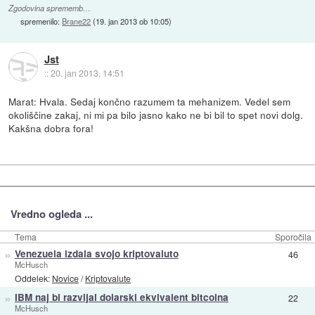
Zgodovina sprememb…
spremenilo:
Brane22
(
19. jan 2013 ob 10:05
)
Jst
::
20. jan 2013, 14:51
Marat: Hvala. Sedaj končno razumem ta mehanizem. Vedel sem
okoliščine zakaj, ni mi pa bilo jasno kako ne bi bil to spet novi dolg.
Kakšna dobra fora!
Vredno ogleda ...
Tema
Sporočila
»
Venezuela izdala svojo kriptovaluto
46
McHusch
Oddelek:
Novice
/
Kriptovalute
»
IBM naj bi razvijal dolarski ekvivalent bitcoina
22
McHusch