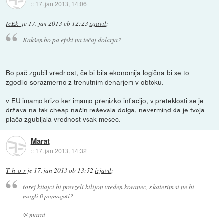
::
17. jan 2013, 14:06
IcEk`
je
17. jan 2013 ob 12:23
izjavil
:
Kakšen bo pa efekt na tečaj dolarja?
Bo pač zgubil vrednost, če bi bila ekonomija logična bi se to
zgodilo sorazmerno z trenutnim denarjem v obtoku.
v EU imamo krizo ker imamo prenizko inflacijo, v preteklosti se je
država na tak cheap način reševala dolga, nevermind da je tvoja
plača zgubljala vrednost vsak mesec.
Marat
::
17. jan 2013, 14:32
T-h-o-r
je
17. jan 2013 ob 13:52
izjavil
:
torej kitajci bi prevzeli bilijon vreden kovanec, s katerim si ne bi
mogli 0 pomagati?
@marat