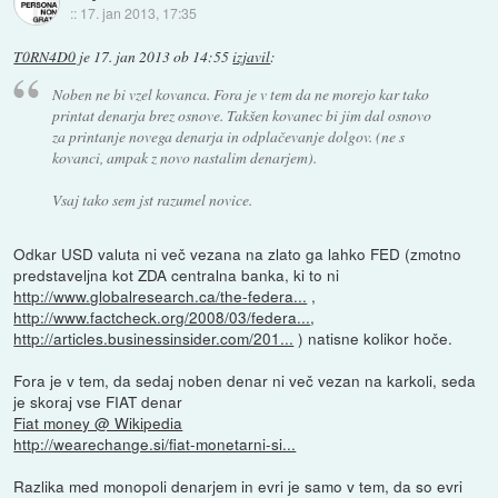
::
17. jan 2013, 17:35
T0RN4D0
je
17. jan 2013 ob 14:55
izjavil
:
Noben ne bi vzel kovanca. Fora je v tem da ne morejo kar tako
printat denarja brez osnove. Takšen kovanec bi jim dal osnovo
za printanje novega denarja in odplačevanje dolgov. (ne s
kovanci, ampak z novo nastalim denarjem).
Vsaj tako sem jst razumel novice.
Odkar USD valuta ni več vezana na zlato ga lahko FED (zmotno
predstaveljna kot ZDA centralna banka, ki to ni
http://www.globalresearch.ca/the-federa...
,
http://www.factcheck.org/2008/03/federa...
,
http://articles.businessinsider.com/201...
) natisne kolikor hoče.
Fora je v tem, da sedaj noben denar ni več vezan na karkoli, seda
je skoraj vse FIAT denar
Fiat money @ Wikipedia
http://wearechange.si/fiat-monetarni-si...
Razlika med monopoli denarjem in evri je samo v tem, da so evri