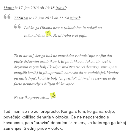
Marat
je
17. jan 2013 ob 13:18
izjavil
:
TESKAn
je
17. jan 2013 ob 11:54
izjavil
:
Lahko ga Obama nese v zakladnico in položi na
račun države
. Pa ni treba vzet pufa.
To ni dovolj, ker ga itak ne moreš dat v obtok (npr. z njim dat
plače državnim uradnikom). Bi pa lahko na tak način vzel iz
državnih rezerv bolj likvidna sredstva (torej denar in surovine v
manjših kosih) in jih uporabil, namesto da se zadolžuješ. Vendar
pa naslednjič, ko bi še bolj "zagustilo", bi imel v rezervah le de
facto neunovčljivi bilijonski kovanec...
Ni vse tko preprosto...
Tudi meni se ne zdi preprosto. Ker ga s tem, ko ga naredijo,
povečajo količino denarja v obtoku. Če ne neposredno s
kovancem, pa s "pravim" denarjem iz rezerv, za katerega ga takoj
zamenjaš. Slednji pride v obtok.