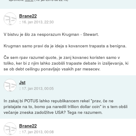
Brane22
::
16. jan 2013, 22:30
V bistvu je šlo za nesporazum Krugman - Stewart.
Krugman samo pravi da je ideja s kovancem trapasta a benigna.
Če sem rpav razumel quote, je zanj kovanec koristen samo v
toliko, ker bi z njim lahko zaobšli trapaste debate in izsiljevanja, ki
se ob debt ceilingu ponavljajo vsakih par mesecev.
Jst
::
17. jan 2013, 00:05
In zakaj bi POTUS lahko republikancem rekel "prav, če ne
pristajate na to, bomo pa naredili trillion dollar coin" in s tem obšli
večanje zneska zadolžitve USA? Tega ne razumem.
Brane22
::
17. jan 2013, 00:08