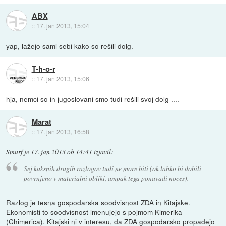
ABX
::
17. jan 2013, 15:04
yap, lažejo sami sebi kako so rešili dolg.
T-h-o-r
::
17. jan 2013, 15:06
hja, nemci so in jugoslovani smo tudi rešili svoj dolg ....
Marat
::
17. jan 2013, 16:58
Smurf
je
17. jan 2013 ob 14:41
izjavil
:
Sej kaksnih drugih razlogov tudi ne more biti (ok lahko bi dobili
povrnjeno v materialni obliki, ampak tega ponavadi noces).
Razlog je tesna gospodarska soodvisnost ZDA in Kitajske.
Ekonomisti to soodvisnost imenujejo s pojmom Kimerika
(Chimerica). Kitajski ni v interesu, da ZDA gospodarsko propadejo