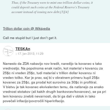
Thus, if the Treasury were to mint one trillion dollar coins, it
could deposit such coins at the Federal Reserve's Treasury
account instead of issuing new debt.[3][4]
Trillion dollar coin @ Wikipedia
Call me stupid but I just don't get it.
TESKAn
::
17. jan 2013, 11:29
Namesto da ZDA nabavijo nov kredit, naredijo ta kovanec s tako
vrednostjo. Na popolnoma enak način, kot material v kovancu za
25$c ni vreden 25$c, tudi material v trillion dollar kovancu ni
vreden toliko. Kar je prav, saj bi v obratnem primeru kupil 25$c
kovanec za 25$c, ga prodal kot surovino za 30$c in profitiral.
V bistvu je tak kovanec ekvivalenten temu, da natisnejo za enako
vrednost stotakov (ali kakih drugih bankovcev/kovancev), se pa pri
tem kovancu znebiš nevarnosti, da bi ga dali v obtok in tako
povečali inflacijo/povzročili hiperinflacijo.