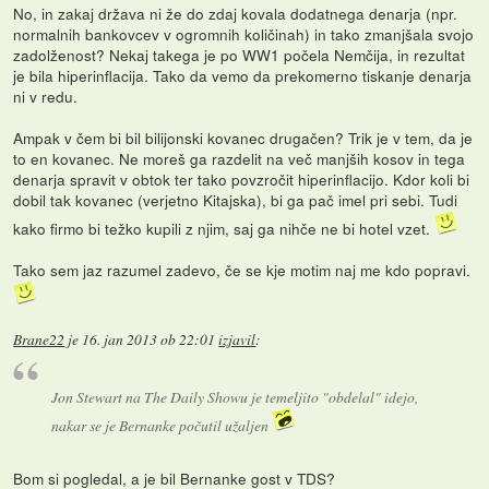
No, in zakaj država ni že do zdaj kovala dodatnega denarja (npr.
normalnih bankovcev v ogromnih količinah) in tako zmanjšala svojo
zadolženost? Nekaj takega je po WW1 počela Nemčija, in rezultat
je bila hiperinflacija. Tako da vemo da prekomerno tiskanje denarja
ni v redu.
Ampak v čem bi bil bilijonski kovanec drugačen? Trik je v tem, da je
to en kovanec. Ne moreš ga razdelit na več manjših kosov in tega
denarja spravit v obtok ter tako povzročit hiperinflacijo. Kdor koli bi
dobil tak kovanec (verjetno Kitajska), bi ga pač imel pri sebi. Tudi
kako firmo bi težko kupili z njim, saj ga nihče ne bi hotel vzet.
Tako sem jaz razumel zadevo, če se kje motim naj me kdo popravi.
Brane22
je
16. jan 2013 ob 22:01
izjavil
:
Jon Stewart na The Daily Showu je temeljito "obdelal" idejo,
nakar se je Bernanke počutil užaljen
Bom si pogledal, a je bil Bernanke gost v TDS?