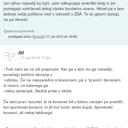
(so njihov največji tuj trg!), zato odkupujejo ameriški dolg in jim
pomagajo vzdrževati dokaj visoko bonitetno oceno. Hkrati pa s tem
dobivjo večjo politično moč v odnosih z ZDA. To so glavni razlogi,
ne pa obresti.
Zgodovina sprememb…
predlagalo izbris:
Brane22
(
17. jan 2013 ob 18:09
)
Jst
::
17. jan 2013, 17:24
>Tudi meni se ne zdi preprosto. Ker ga s tem, ko ga naredijo,
povečajo količino denarja v
>obtoku. Če ne neposredno s kovancem, pa s "pravim" denarjem
iz rezerv, za katerega ga
>takoj zamenjaš. Slednji pride v obtok.
Če sem prav razumel, bi ta kovanec bil v bistvu narejen po pravilih,
kot spominski kovanci, ki jih kot turist, lahko kupiš. Spominski
kovanci, ali nekaj takšnega.