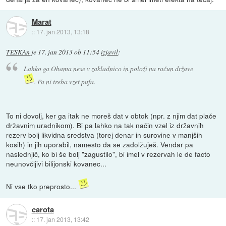
Marat
::
17. jan 2013, 13:18
TESKAn
je
17. jan 2013 ob 11:54
izjavil
:
Lahko ga Obama nese v zakladnico in položi na račun države
. Pa ni treba vzet pufa.
To ni dovolj, ker ga itak ne moreš dat v obtok (npr. z njim dat plače
državnim uradnikom). Bi pa lahko na tak način vzel iz državnih
rezerv bolj likvidna sredstva (torej denar in surovine v manjših
kosih) in jih uporabil, namesto da se zadolžuješ. Vendar pa
naslednjič, ko bi še bolj "zagustilo", bi imel v rezervah le de facto
neunovčljivi bilijonski kovanec...
Ni vse tko preprosto...
carota
::
17. jan 2013, 13:42