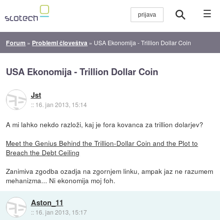
☰
Forum
»
Problemi človeštva
»
USA Ekonomija - Trillion Dollar Coin
USA Ekonomija - Trillion Dollar Coin
Jst
::
16. jan 2013, 15:14
A mi lahko nekdo razloži, kaj je fora kovanca za trillion dolarjev?
Meet the Genius Behind the Trillion-Dollar Coin and the Plot to
Breach the Debt Ceiling
Zanimiva zgodba ozadja na zgornjem linku, ampak jaz ne razumem
mehanizma... Ni ekonomija moj foh.
Aston_11
::
16. jan 2013, 15:17