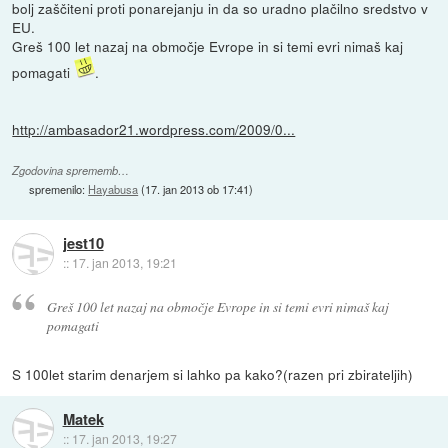
bolj zaščiteni proti ponarejanju in da so uradno plačilno sredstvo v
EU.
Greš 100 let nazaj na območje Evrope in si temi evri nimaš kaj
pomagati
.
http://ambasador21.wordpress.com/2009/0...
Zgodovina sprememb…
spremenilo:
Hayabusa
(
17. jan 2013 ob 17:41
)
jest10
::
17. jan 2013, 19:21
Greš 100 let nazaj na območje Evrope in si temi evri nimaš kaj
pomagati
S 100let starim denarjem si lahko pa kako?(razen pri zbirateljih)
Matek
::
17. jan 2013, 19:27