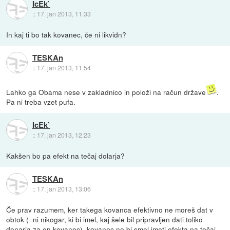
IcEk`
::
17. jan 2013, 11:33
In kaj ti bo tak kovanec, če ni likvidn?
TESKAn
::
17. jan 2013, 11:54
Lahko ga Obama nese v zakladnico in položi na račun države
.
Pa ni treba vzet pufa.
IcEk`
::
17. jan 2013, 12:23
Kakšen bo pa efekt na tečaj dolarja?
TESKAn
::
17. jan 2013, 13:06
Če prav razumem, ker takega kovanca efektivno ne moreš dat v
obtok (=ni nikogar, ki bi imel, kaj šele bil pripravljen dati toliko
denarja za en kovanec), kovanec ne bi smel imeti efekta na tečaj.