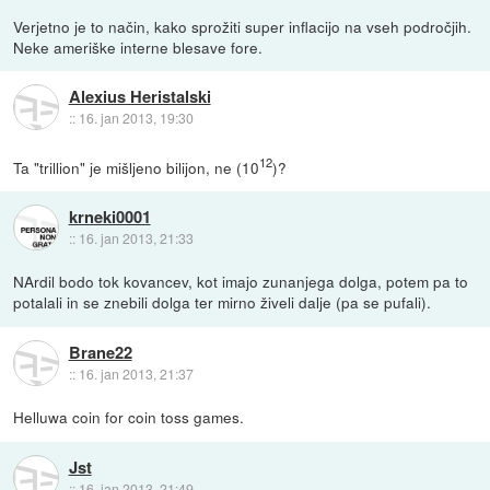
Verjetno je to način, kako sprožiti super inflacijo na vseh področjih.
Neke ameriške interne blesave fore.
Alexius Heristalski
::
16. jan 2013, 19:30
12
Ta "trillion" je mišljeno bilijon, ne (10
)?
krneki0001
::
16. jan 2013, 21:33
NArdil bodo tok kovancev, kot imajo zunanjega dolga, potem pa to
potalali in se znebili dolga ter mirno živeli dalje (pa se pufali).
Brane22
::
16. jan 2013, 21:37
Helluwa coin for coin toss games.
Jst
::
16. jan 2013, 21:49