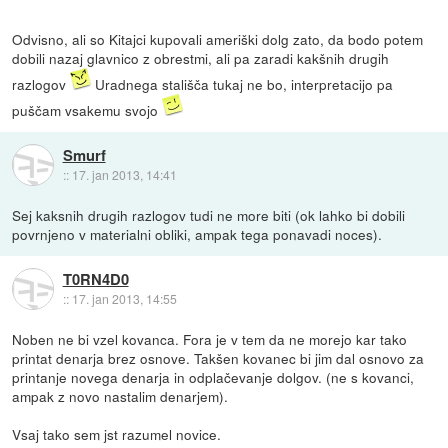
Odvisno, ali so Kitajci kupovali ameriški dolg zato, da bodo potem
dobili nazaj glavnico z obrestmi, ali pa zaradi kakšnih drugih
razlogov
Uradnega stališča tukaj ne bo, interpretacijo pa
puščam vsakemu svojo
Smurf
::
17. jan 2013, 14:41
Sej kaksnih drugih razlogov tudi ne more biti (ok lahko bi dobili
povrnjeno v materialni obliki, ampak tega ponavadi noces).
T0RN4D0
::
17. jan 2013, 14:55
Noben ne bi vzel kovanca. Fora je v tem da ne morejo kar tako
printat denarja brez osnove. Takšen kovanec bi jim dal osnovo za
printanje novega denarja in odplačevanje dolgov. (ne s kovanci,
ampak z novo nastalim denarjem).
Vsaj tako sem jst razumel novice.