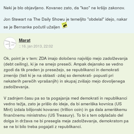
Neki je blo objavljeno. Kovanec zato, da "kao" ne kršijo zakonov.
Jon Stewart na The Daily Showu je temeljito "obdelal" idejo, nakar
se je Bernanke počutil užaljen
Marat
::
16. jan 2013, 22:02
Ok, point je v tem: ZDA imajo določeno najvišjo mejo zadolževanja
(debt ceiling), ki je ne smejo preseči. Ampak dejansko se vedno
zgodi da tik preden jo presežejo, se republikanci in demokrati
zmenijo (tisti ki je na oblasti -zdaj so demokrati- popusti pri
nekaterih perečih vprašanjih) in skupaj zvišajo mejo dovoljenega
zadolževanja.
V zadnjem času pa so ta pogajanja med demokrati in republikanci
vedno težja, zato je prišlo do ideje, da bi ameriška kovnica (US
Mint) izdala bilijonski kovanec (trillion coin) in ga dala ameriškemu
finančnemu ministrstvu (US Treasury). To bi s tem odplačalo del
dolga in država ne bi presegla meje zadolževanja, demokratom pa
se ne bi bilo treba pogajati z republikanci.