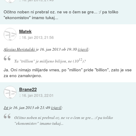
Očitno noben ni prebral oz. ne ve o čem se gre... :/ pa toliko
"ekonomistov" imamo tukaj...
Matek
::
16. jan 2013, 21:56
Alexius Heristalski
je
16. jan 2013 ob 19:30
izjavil
:
12
Ta "trillion" je mišljeno bilijon, ne (10
)?
Ja. Oni nimajo milijarde vmes, po "million" pride "billion", zato je vse
za eno zamaknjeno.
Brane22
::
16. jan 2013, 22:01
Jst
je
16. jan 2013 ob 21:49
izjavil
:
Očitno noben ni prebral oz. ne ve o čem se gre... :/ pa toliko
"ekonomistov" imamo tukaj...