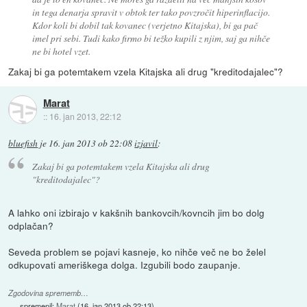
in tega denarja spravit v obtok ter tako povzročit hiperinflacijo.
Kdor koli bi dobil tak kovanec (verjetno Kitajska), bi ga pač
imel pri sebi. Tudi kako firmo bi težko kupili z njim, saj ga nihče
ne bi hotel vzet.
Zakaj bi ga potemtakem vzela Kitajska ali drug "kreditodajalec"?
Marat
::
16. jan 2013, 22:12
bluefish
je
16. jan 2013 ob 22:08
izjavil
:
Zakaj bi ga potemtakem vzela Kitajska ali drug
"kreditodajalec"?
A lahko oni izbirajo v kakšnih bankovcih/kovncih jim bo dolg
odplačan?
Seveda problem se pojavi kasneje, ko nihče več ne bo želel
odkupovati ameriškega dolga. Izgubili bodo zaupanje.
Zgodovina sprememb…
spremenil:
Marat
(
16. jan 2013 ob 22:13
)