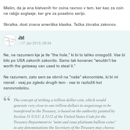
Mislim, da je ena bistvenih for coina ravnoo v tem. ker kao za coin
ne rabjjo soglasje, ker gre za posebno serijo.
Skratka, dost znana ameriška klasika. Težka zloraba zakonov.
Jst
::
17. jan 2013, 09:34
Ne, ne razumem kje je tle "the hole," ki bi to lahko omogočil. Vse bi
bilo po USA zakonih zakonito. Samo tak kovanec "wouldn't be
worth the getaway van used to steal it."
Ne razumem, zato sem se obrnil na "naše" ekonomiste, ki bi mi
morali - vsaj po zgledu drugih tem - vse to razložiti kot
osnovnošolcu.
The concept of striking a trillion dollar coin, which would
generate very close to one trillion dollars in seigniorage to be
transferred to the Treasury, is based on the authority granted by
Section 31 U.S.C. § 5112 of the United States Code for the
Treasury Department to "mint and issue platinum bullion coins"
in any denominations the Secretary of the Treasury may choose.