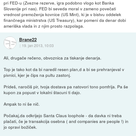
pri FED-u (Zvezne rezerve, igra podobno vlogo kot Banka
Slovenije pri nas). FED bi seveda moral v zameno povečati
vrednost premoženja kovnice (US Mint), ki je v bistvu oddelek
finančnega ministrstva (US Treasury), kar pomeni da denar dobi
ameriška vlada in z njim prosto razpolaga.
Brane22
::
19. jan 2013, 10:03
Ali, drugače rečeno, obvoznica za tiskanje denarja.
Top je tako kot da bi naredil resen plan,d a bi se prehranjeval v
pivnici, kjer je čips na pultu zastonj.
Prideš, naročiš pir, tvoja dostava pa natovori tono pomfrija. Pa še
kupon za popust v lokalni štacuni ti dajo.
Ampak to ni še nič.
Počakaj,da odkrijejo Santa Claus loophole - da davka ni treba
plačati, če je transakcija osebna ( and companies are people !) in
jo opravi božiček.