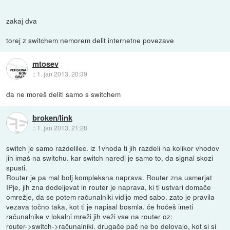
zakaj dva
torej z switchem nemorem delit internetne povezave
mtosev
::
1. jan 2013, 20:39
da ne moreš deliti samo s switchem
broken/link
::
1. jan 2013, 21:28
switch je samo razdelilec. iz 1vhoda ti jih razdeli na kolikor vhodov
jih imaš na switchu. kar switch naredi je samo to, da signal skozi
spusti.
Router je pa mal bolj kompleksna naprava. Router zna usmerjat
IPje, jih zna dodeljevat in router je naprava, ki ti ustvari domače
omrežje, da se potem računalniki vidijo med sabo. zato je pravila
vezava točno taka, kot ti je napisal bosmla. če hočeš imeti
računalnike v lokalni mreži jih veži vse na router oz:
router->switch->računalniki. drugače pač ne bo delovalo, kot si si