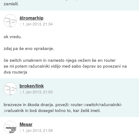
zamislil.
štromarhip
::
1. jan 2013, 21:34
ok vredu.
zdaj pa še eno vprašanje.
če switch umaknem in namesto njega vežem še en router
se mi potem računalniki vidijo med sabo čeprav so povezani na
dva routerja
broken/link
::
1. jan 2013, 21:50
brezveze in škoda dnarja. poveži: router->switch/računalniki-
>račualnik in boš dosegel točno to, kar želiš imeti.
Mesar
::
1. jan 2013, 21:58