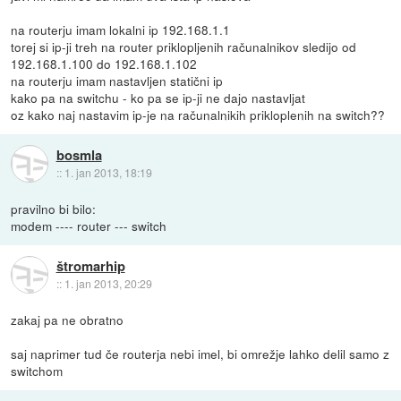
na routerju imam lokalni ip 192.168.1.1
torej si ip-ji treh na router priklopljenih računalnikov sledijo od
192.168.1.100 do 192.168.1.102
na routerju imam nastavljen statični ip
kako pa na switchu - ko pa se ip-ji ne dajo nastavljat
oz kako naj nastavim ip-je na računalnikih prikloplenih na switch??
bosmla
::
1. jan 2013, 18:19
pravilno bi bilo:
modem ---- router --- switch
štromarhip
::
1. jan 2013, 20:29
zakaj pa ne obratno
saj naprimer tud če routerja nebi imel, bi omrežje lahko delil samo z
switchom