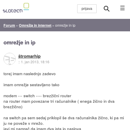
☰
Forum
»
Omrežja in internet
»
omrežje in ip
omrežje in ip
štromarhip
::
1. jan 2013, 18:16
torej imam naslednjo zadevo
imam omrežje sestavljeno tako
modem --- switch ---- brezžični router
na router mam povezane tri računalnike ( enega žično in dva
brezžično)
na switch pa sem sedaj priklopil še dva računalnika žično, ki pa mi
ju ne poveže v mrežo.
javi mi namreč da imam dva ista ip naslova