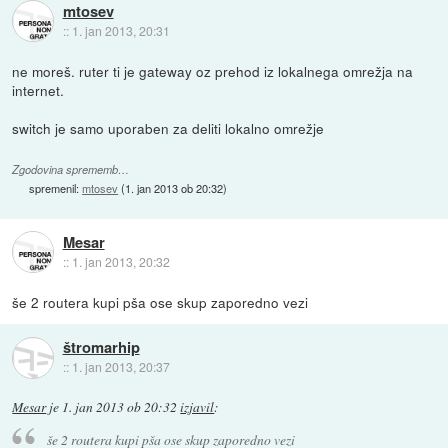
mtosev
::
1. jan 2013, 20:31
ne moreš. ruter ti je gateway oz prehod iz lokalnega omrežja na
internet.
switch je samo uporaben za deliti lokalno omrežje
Zgodovina sprememb…
spremenil:
mtosev
(
1. jan 2013 ob 20:32
)
Mesar
::
1. jan 2013, 20:32
še 2 routera kupi pša ose skup zaporedno vezi
štromarhip
::
1. jan 2013, 20:37
Mesar
je
1. jan 2013 ob 20:32
izjavil
:
še 2 routera kupi pša ose skup zaporedno vezi