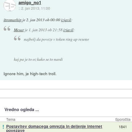
amigo_no1
::
2. jan 2013, 11:00
štromarhip
je
2. jan 2013 ob 00:00
izjavil
:
Mesar
je
1. jan 2013 ob 21:58
izjavil
:
najbolj da poveze v token ring ap reseno
kaj pa je to oz kako se to nardi
Ignore him, je high-tech troll.
Vredno ogleda ...
Tema
Sporočila
!
Postavitev domacega omrezja in deljenje internet
1841
povezave