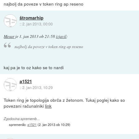
najbolj da poveze v token ring ap reseno
štromarhip
::
2. jan 2013, 00:00
Mesar
je
1. jan 2013 ob 21:58
izjavil
:
najbolj da poveze v token ring ap reseno
kaj pa je to oz kako se to nardi
a1521
::
2. jan 2013, 10:29
Token ring je topologija obrča z žetonom. Tukaj poglej kako so
povezani računalniki
link
Zgodovina sprememb…
spremenilo:
a1521
(
2. jan 2013 ob 10:29
)