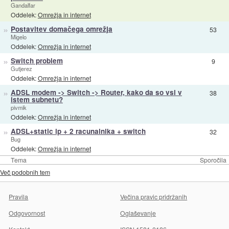
Gandalfar
Oddelek:
Omrežja in internet
»
Postavitev domačega omrežja
53
Migelo
Oddelek:
Omrežja in internet
»
Switch problem
9
Gutjerez
Oddelek:
Omrežja in internet
»
ADSL modem -> Switch -> Router, kako da so vsi v
38
istem subnetu?
pivmik
Oddelek:
Omrežja in internet
»
ADSL+static ip + 2 racunalnika + switch
32
Bug
Oddelek:
Omrežja in internet
Tema
Sporočila
Več podobnih tem
Pravila
Večina pravic pridržanih
Odgovornost
Oglaševanje