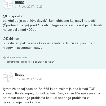
otago
::
17. sep 2017, 12:23
@konspirator
od kdaj pa je tale 10% davek? Sem občasno kaj stavil na pošti
(Športna Loterija) pred 10+leti in tega še ni bilo. Takrat je bil davek
na izplacilo nad 400eur.
@Dzhimen
butasta..ampak ce imas kaksnega kolega, ki mu zaupas.. da z
njegovim accountom stavi.
Zgodovina sprememb…
spremenilo:
otago
(
17. sep 2017 ob 12:24
)
lisaac
::
17. sep 2017, 12:40
Igram že nekaj časa na Bet365 in po mojem je ena izmed TOP
stavnic. Kvote super, dogodkov kokr češ, kar se tiče nakazovanja
na račun nobenga problema kot tudi nobenga problema z
nakazovanjem na kartico..