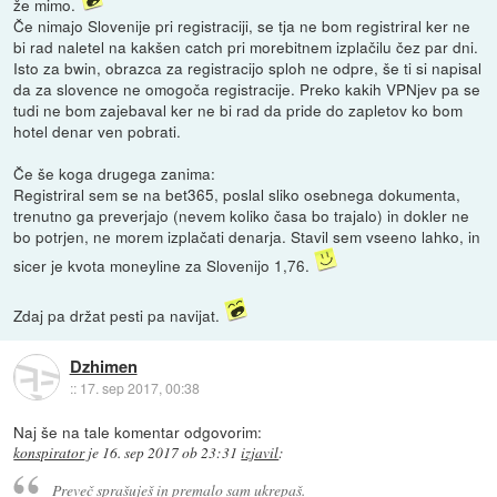
že mimo.
Če nimajo Slovenije pri registraciji, se tja ne bom registriral ker ne
bi rad naletel na kakšen catch pri morebitnem izplačilu čez par dni.
Isto za bwin, obrazca za registracijo sploh ne odpre, še ti si napisal
da za slovence ne omogoča registracije. Preko kakih VPNjev pa se
tudi ne bom zajebaval ker ne bi rad da pride do zapletov ko bom
hotel denar ven pobrati.
Če še koga drugega zanima:
Registriral sem se na bet365, poslal sliko osebnega dokumenta,
trenutno ga preverjajo (nevem koliko časa bo trajalo) in dokler ne
bo potrjen, ne morem izplačati denarja. Stavil sem vseeno lahko, in
sicer je kvota moneyline za Slovenijo 1,76.
Zdaj pa držat pesti pa navijat.
Dzhimen
::
17. sep 2017, 00:38
Naj še na tale komentar odgovorim:
konspirator
je
16. sep 2017 ob 23:31
izjavil
:
Preveč sprašuješ in premalo sam ukrepaš.