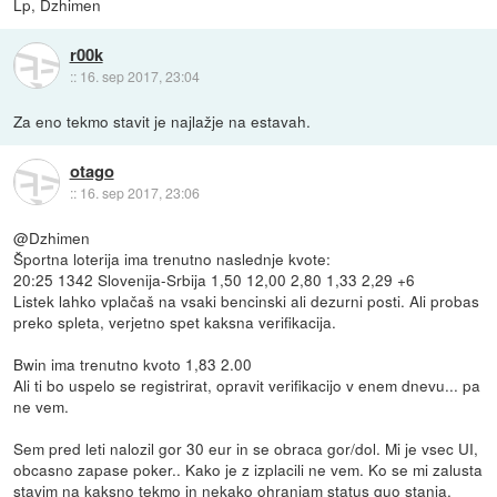
Lp, Dzhimen
r00k
::
16. sep 2017, 23:04
Za eno tekmo stavit je najlažje na estavah.
otago
::
16. sep 2017, 23:06
@Dzhimen
Športna loterija ima trenutno naslednje kvote:
20:25 1342 Slovenija-Srbija 1,50 12,00 2,80 1,33 2,29 +6
Listek lahko vplačaš na vsaki bencinski ali dezurni posti. Ali probas
preko spleta, verjetno spet kaksna verifikacija.
Bwin ima trenutno kvoto 1,83 2.00
Ali ti bo uspelo se registrirat, opravit verifikacijo v enem dnevu... pa
ne vem.
Sem pred leti nalozil gor 30 eur in se obraca gor/dol. Mi je vsec UI,
obcasno zapase poker.. Kako je z izplacili ne vem. Ko se mi zalusta
stavim na kaksno tekmo in nekako ohranjam status quo stanja.