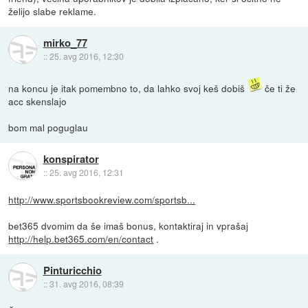
želijo slabe reklame.
mirko_77
::
25. avg 2016, 12:30
na koncu je itak pomembno to, da lahko svoj keš dobiš
če ti že
acc skenslajo
bom mal poguglau
konspirator
::
25. avg 2016, 12:31
http://www.sportsbookreview.com/sportsb...
bet365 dvomim da še imaš bonus, kontaktiraj in vprašaj
http://help.bet365.com/en/contact
.
Pinturicchio
::
31. avg 2016, 08:39