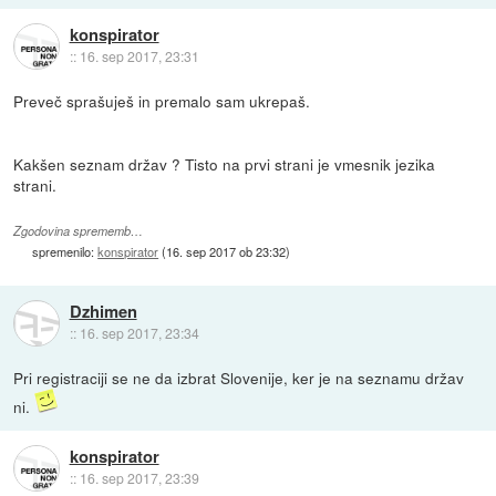
konspirator
::
16. sep 2017, 23:31
Preveč sprašuješ in premalo sam ukrepaš.
Kakšen seznam držav ? Tisto na prvi strani je vmesnik jezika
strani.
Zgodovina sprememb…
spremenilo:
konspirator
(
16. sep 2017 ob 23:32
)
Dzhimen
::
16. sep 2017, 23:34
Pri registraciji se ne da izbrat Slovenije, ker je na seznamu držav
ni.
konspirator
::
16. sep 2017, 23:39