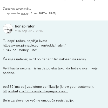
Zgodovina sprememb…
spremenilo:
otago
(
16. sep 2017 ob 23:08
)
konspirator
::
16. sep 2017, 23:07
Tu odpri račun, najvišje kvote
https://www.pinnacle.com/en/odds/match/...
1.847 na "Money Line"
Če imaš neteller, skrill bo denar hitro naložen na račun.
Verifikacija računa mislim da poteka tako, da hočejo sken tvoje
osebne.
bet365 ima bolj zapleteno verifikacijo (know your customer).
https://help.bet365.com/en/faq/my-accou...
Bwin za slovence več ne omogoča registracije.