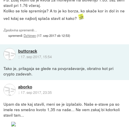
stavil pri 1.76 včeraj.
Koliko se tole spreminja? A to je ko borza, ko skače kor in dol in ne
več kdaj se najbolj splača stavit al kako?
Zgodovina sprememb…
spremenil:
Dzhimen
(
17. sep 2017 ob 12:53
)
buttcrack
::
17. sep 2017, 15:54
Tako je, prilagaja se glede na povpraševanje, obratno kot pri
crypto zadevah.
aborko
::
17. sep 2017, 23:35
Upam da ste kaj stavili, meni se je izplačalo. Naše e-stave pa so
imele res smešno kvoto 1,35 na naše... Ne vem zakaj bi kdorkoli
stavil tam...