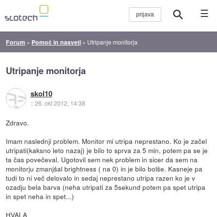
☰
Forum
»
Pomoč in nasveti
»
Utripanje monitorja
Utripanje monitorja
skol10
::
26. okt 2012, 14:38
Zdravo.
Imam naslednji problem. Monitor mi utripa neprestano. Ko je začel
utripati(kaksno leto nazaj) je bilo to sprva za 5 min, potem pa se je
ta čas povečeval. Ugotovil sem nek problem in sicer da sem na
monitorju zmanjšal brightness ( na 0) in je bilo bolše. Kasneje pa
tudi to ni več delovalo in sedaj neprestano utripa razen ko je v
ozadju bela barva (neha utripati za 5sekund potem pa spet utripa
in spet neha in spet...)
HVALA