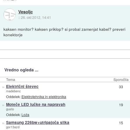
Vesoljc
::
26. okt 2012, 14:41
kaksen monitor? kaksen priklop? si probal zamenjat kabel? preveri
konektorje
Vredno ogleda ...
Tema
Sporočila
»
Električni števec
33
madebenc
Oddelek:
Elektrotehnika in elektronika
»
Moteče LED lučke na napravah
19
gusto
Oddelek:
Loža
»
Samsung 226bw+utripajoča slika
15
gor13azd