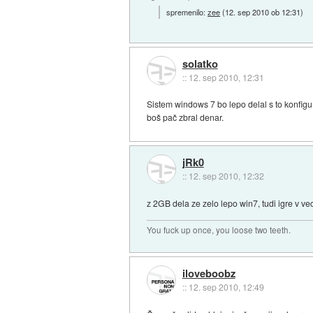
spremenilo:
zee
(
12. sep 2010 ob 12:31
)
solatko
::
12. sep 2010, 12:31
Sistem windows 7 bo lepo delal s to konfigu
boš pač zbral denar.
jRk0
::
12. sep 2010, 12:32
z 2GB dela ze zelo lepo win7, tudi igre v vec
You fuck up once, you loose two teeth.
iloveboobz
::
12. sep 2010, 12:49