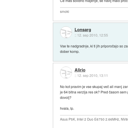
Če maš solidno hlajenje, še navij malo proc
smoki
Lonsarg
::
12. sep 2010, 12:55
Vse te nadgradnje, ki ti jih priporočajo so
dober komp.
Alirio
::
12. sep 2010, 13:11
No kot pravim je vse skupaj več ali manj z
je 64 bitna verzija res ok? Pred časom sem po
dovolj?
hvala, lp.
Asus P5K, Intel 2 Duo E6750 2.66MHz, NV8