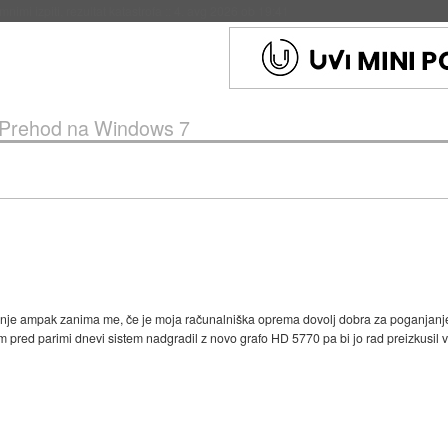
eto za večkratno uporabo
::
4. avg 2026 ob 19:41
Prehod na Windows 7
je ampak zanima me, če je moja računalniška oprema dovolj dobra za poganjanje 
em pred parimi dnevi sistem nadgradil z novo grafo HD 5770 pa bi jo rad preizkusil