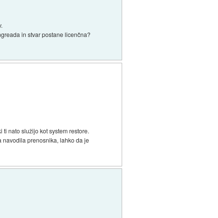
.
ngreada in stvar postane licenčna?
ti nato služijo kot system restore.
ja navodila prenosnika, lahko da je