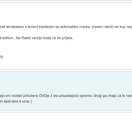
osti windowsov s torrent trackerjev se avtomatsko cracka, zraven naloži cel kup n
ition.. Na Retail verzijo koda ne bo prijela.
22
)
 imajo eni modeli priložene DVDje z vso pripadajočo opremo, drugi pa imajo za to
in spet dela k urca :)