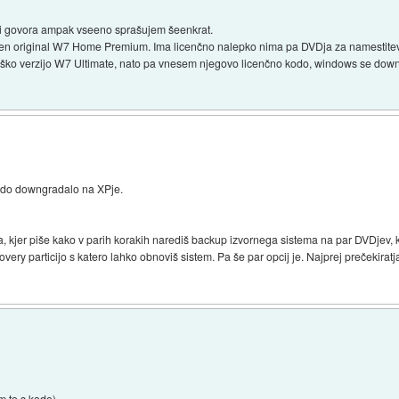
sti govora ampak vseeno sprašujem šeenkrat.
aložen original W7 Home Premium. Ima licenčno nalepko nima pa DVDja za namestitev
avniško verzijo W7 Ultimate, nato pa vnesem njegovo licenčno kodo, windows se dow
 do downgradalo na XPje.
 kjer piše kako v parih korakih narediš backup izvornega sistema na par DVDjev, ki 
ery particijo s katero lahko obnoviš sistem. Pa še par opcij je. Najprej prečekirat
m to s kodo)