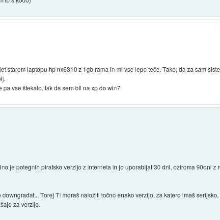
 let starem laptopu hp nx6310 z 1gb rama in mi vse lepo teče. Tako, da za sam sist
lj.
je pa vse štekalo, tak da sem bil na xp do win7.
 je potegnih piratsko verzijo z interneta in jo uporabljat 30 dni, oziroma 90dni z
wngradat... Torej Ti moraš naložiti točno enako verzijo, za katero imaš serijsko,
šajo za verzijo.