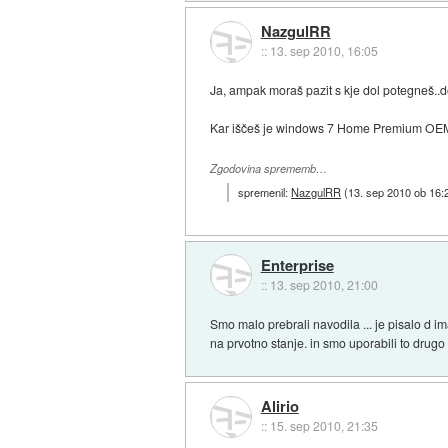
NazgulRR
::
13. sep 2010, 16:05
Ja, ampak moraš pazit s kje dol potegneš..d
Kar iščeš je windows 7 Home Premium OEM ed
Zgodovina sprememb…
spremenil:
NazgulRR
(
13. sep 2010 ob 16:
Enterprise
::
13. sep 2010, 21:00
Smo malo prebrali navodila ... je pisalo d
na prvotno stanje. in smo uporabili to drugo 
Alirio
::
15. sep 2010, 21:35