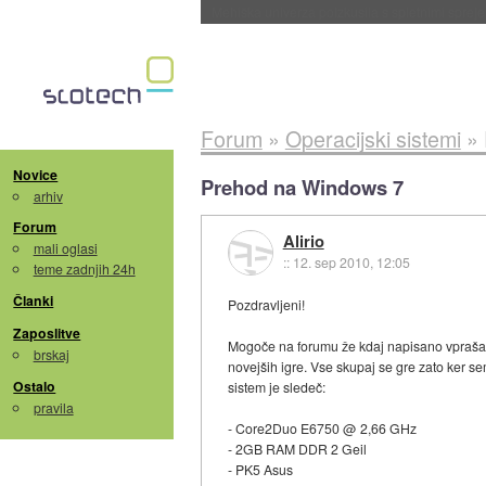
Evropska vesoljska agencija razvija svojo rak
Forum
»
Operacijski sistemi
»
Novice
Prehod na Windows 7
arhiv
Forum
Alirio
mali oglasi
::
12. sep 2010, 12:05
teme zadnjih 24h
Članki
Pozdravljeni!
Zaposlitve
Mogoče na forumu že kdaj napisano vprašan
brskaj
novejših igre. Vse skupaj se gre zato ker s
Ostalo
sistem je sledeč:
pravila
- Core2Duo E6750 @ 2,66 GHz
- 2GB RAM DDR 2 Geil
- PK5 Asus