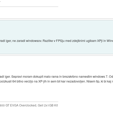
.
 zaradi iger, ne zaradi windowsov. Razlike v FPSju med zdejšnimi ugibam XPji in Wi
aradi iger. Sepravi moram dokupit malo rama in brezskrbno namestim windows 7. Od
izkusil 64 bitno verzijo na XP-jih in sem bil kar nezadovoljen. Nisem tip, ki bi kaj
800 GT EVGA Overclocked, Geil 2x1GB Kit