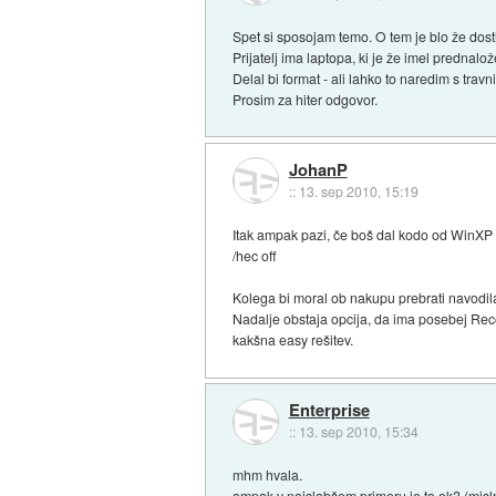
Spet si sposojam temo. O tem je blo že do
Prijatelj ima laptopa, ki je že imel predn
Delal bi format - ali lahko to naredim s tr
Prosim za hiter odgovor.
JohanP
::
13. sep 2010, 15:19
Itak ampak pazi, če boš dal kodo od WinXP
/hec off
Kolega bi moral ob nakupu prebrati navodila,
Nadalje obstaja opcija, da ima posebej Recov
kakšna easy rešitev.
Enterprise
::
13. sep 2010, 15:34
mhm hvala.
ampak v najslabšem primeru je to ok? (misl