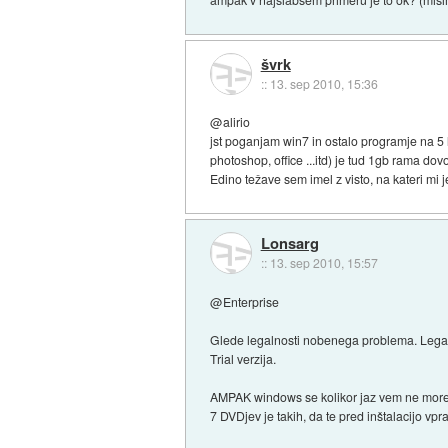
švrk
::
13. sep 2010, 15:36
@alirio
jst poganjam win7 in ostalo programje na 5
photoshop, office ...itd) je tud 1gb rama dovo
Edino težave sem imel z visto, na kateri mi 
Lonsarg
::
13. sep 2010, 15:57
@Enterprise
Glede legalnosti nobenega problema. Legalno
Trial verzija.
AMPAK windows se kolikor jaz vem ne more do
7 DVDjev je takih, da te pred inštalacijo vpra