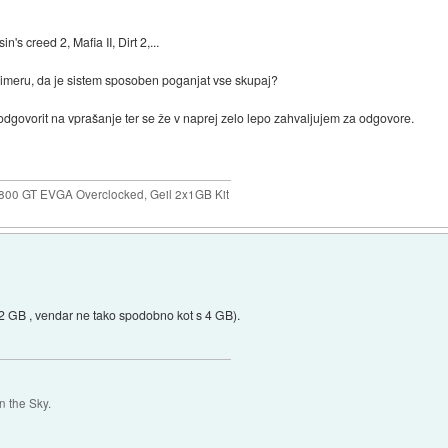
s creed 2, Mafia II, Dirt 2,...
rimeru, da je sistem sposoben poganjat vse skupaj?
odgovorit na vprašanje ter se že v naprej zelo lepo zahvaljujem za odgovore.
800 GT EVGA Overclocked, Geil 2x1GB Kit
 2 GB , vendar ne tako spodobno kot s 4 GB).
 the Sky.