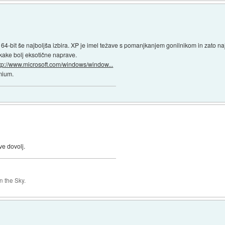
e 64-bit še najboljša izbira. XP je imel težave s pomanjkanjem gonilnikom in zato naj
a kake bolj eksotične naprave.
tp://www.microsoft.com/windows/window...
mium.
e dovolj.
 the Sky.