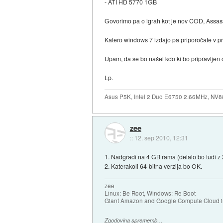
- ATI HD 5770 1GB
Govorimo pa o igrah kot je nov COD, Assassin'
Katero windows 7 izdajo pa priporočate v p
Upam, da se bo našel kdo ki bo pripravljen 
Lp.
Asus P5K, Intel 2 Duo E6750 2.66MHz, NV8
zee
::
12. sep 2010, 12:31
1. Nadgradi na 4 GB rama (delalo bo tudi z
2. Katerakoli 64-bitna verzija bo OK.
zee
Linux: Be Root, Windows: Re Boot
Giant Amazon and Google Compute Cloud in
Zgodovina sprememb…