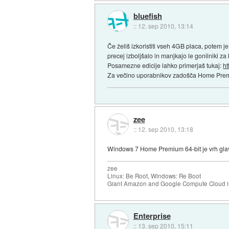
bluefish
::
12. sep 2010, 13:14
Če želiš izkoristiti vseh 4GB placa, potem j
precej izboljšalo in manjkajo le gonilniki z
Posamezne edicije lahko primerjaš tukaj:
ht
Za večino uporabnikov zadošča Home Pre
zee
::
12. sep 2010, 13:18
Windows 7 Home Premium 64-bit je vrh glav
zee
Linux: Be Root, Windows: Re Boot
Giant Amazon and Google Compute Cloud in
Enterprise
::
13. sep 2010, 15:11