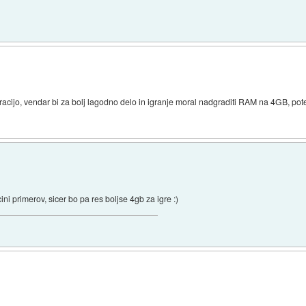
racijo, vendar bi za bolj lagodno delo in igranje moral nadgraditi RAM na 4GB, pote
ini primerov, sicer bo pa res boljse 4gb za igre :)