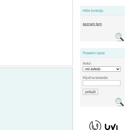
Hitre funkcije
seznam tem
Posebni izpisi
Avtor:
Ključna beseda: