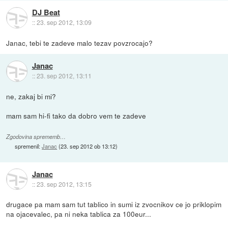
DJ Beat
::
23. sep 2012, 13:09
Janac, tebi te zadeve malo tezav povzrocajo?
Janac
::
23. sep 2012, 13:11
ne, zakaj bi mi?
mam sam hi-fi tako da dobro vem te zadeve
Zgodovina sprememb…
spremenil:
Janac
(
23. sep 2012 ob 13:12
)
Janac
::
23. sep 2012, 13:15
drugace pa mam sam tut tablico in sumi iz zvocnikov ce jo priklopim
na ojacevalec, pa ni neka tablica za 100eur...