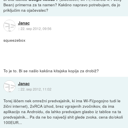
Bean) primerna za ta namen? Kakšno napravo potrebujem, da jo
priključim na ojačevalec?
Janac
::
22. sep 2012, 09:56
squeezebox
To je to. Bi se našlo kakšna kitajska kopija za drobiž?
Janac
::
22. sep 2012, 11:02
Torej iščem nek omrežni predvajalnik, ki ima Wi-Fi(pogojno tudi le
žični internet), 2xRCA izhod, brez vgrajenih zvočnikov, da ima
aplikacijo na Androidu, da lahko predvajam glasbo iz tablice na ta
predvajalnik... Pa da ne bo največji shit glede zvoka. cena do/okoli
100EUR...