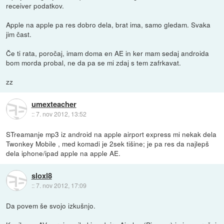
receiver podatkov.
Apple na apple pa res dobro dela, brat ima, samo gledam. Svaka
jim čast.
Če ti rata, poročaj, imam doma en AE in ker mam sedaj androida
bom morda probal, ne da pa se mi zdaj s tem zafrkavat.
zz
umexteacher
::
7. nov 2012, 13:52
STreamanje mp3 iz android na apple airport express mi nekak dela
Twonkey Mobile , med komadi je 2sek tišine; je pa res da najlepš
dela iphone/ipad apple na apple AE.
sloxl8
::
7. nov 2012, 17:09
Da povem še svojo izkušnjo.