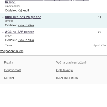
in mp3
umexteacher
Oddelek:
Kaj kupiti
»
htpc like box za glasbo
11
jamiroq
Oddelek:
Zvok in slika
»
AC3 na A/V center
29
gregy
Oddelek:
Zvok in slika
Tema
Sporočila
Več podobnih tem
Pravila
Večina pravic pridržanih
Odgovornost
Oglaševanje
Kontakt
ISSN 1581-0186