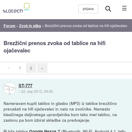
☰
Forum
»
Zvok in slika
»
Brezžični prenos zvoka od tablice na hifi ojačevalec
Brezžični prenos zvoka od tablice na hifi
ojačevalec
«
1
2
»
ST-777
::
22. sep 2012, 09:55
Nameravam kupiti tablico in glasbo (MP3) iz tablice brezžično
prenašati na hifi ojačevalec in nato na zvočnike. Namesto
klasičnega daljinskega upravljalnika bom tako imel tablico, na
zaslonu pa bom izbiral skladbe za predvajanje.
Bi bila tablica
(Bluetooth, Wi-Fi, Android 4.1 Jelly
Google Nexus 7