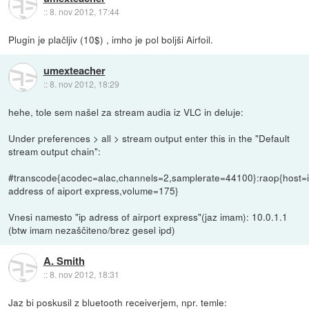
::
8. nov 2012, 17:44
Plugin je plačljiv (10$) , imho je pol boljši Airfoil.
umexteacher
::
8. nov 2012, 18:29
hehe, tole sem našel za stream audia iz VLC in deluje:
Under preferences > all > stream output enter this in the "Default
stream output chain":
#transcode{acodec=alac,channels=2,samplerate=44100}:raop{host=
address of aiport express,volume=175}
Vnesi namesto "ip adress of airport express"(jaz imam): 10.0.1.1
(btw imam nezaščiteno/brez gesel ipd)
A. Smith
::
8. nov 2012, 18:31
Jaz bi poskusil z bluetooth receiverjem, npr. temle: