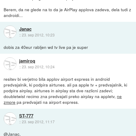
Berem, da ne glede na to da je AirPlay applova zadeva, dela tudi z
androidi...
Janac
::
23. sep 2012, 10:23
dobis za 40eur rabljen wd tv live pa je super
jamiroq
::
23. sep 2012, 10:24
resitev bi verjetno bila applov airport express in android
predvajalnik, ki podpira airtunes. ali pa apple tv + predvajalnik, ki
podpira airplay. airtunes in airplay sta dve razlicni zadevi;
doubletwist recimo zna predvajati preko airplay na appletv,
ne
zmore
pa predvajati na airport express.
ST-777
::
23. sep 2012, 11:17
@Janac,