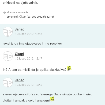
priklopiš na ojačevalnik.
Zgodovina sprememb…
spremenil:
Okapi
(
23. sep 2012 ob 12:15
)
Janac
::
23. sep 2012, 12:15
rekel je da ima ojacevalec in ne receiver
Okapi
::
23. sep 2012, 12:17
In? A tam pa misliš da je optika ekskluziva?
Janac
::
23. sep 2012, 12:42
stereo ojacevalci brez vgrajenega Daca nimajo optike in niso
digitalni ampak v celoti analogni