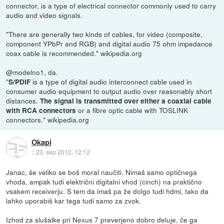
connector, is a type of electrical connector commonly used to carry
audio and video signals.
"There are generally two kinds of cables, for video (composite,
component YPbPr and RGB) and digital audio 75 ohm impedance
coax cable is recommended." wikipedia.org
@modelno1, da.
"
is a type of digital audio interconnect cable used in
S/PDIF
consumer audio equipment to output audio over reasonably short
distances.
The signal is transmitted over either a coaxial cable
or a fibre optic cable with TOSLINK
with RCA connectors
connectors." wikipedia.org
Okapi
::
23. sep 2012, 12:12
Janac, še veliko se boš moral naučiti. Nimaš samo optičnega
vhoda, ampak tudi električni digitalni vhod (cinch) na praktično
vsakem receiverju. S tem da imaš pa že dolgo tudi hdmi, tako da
lahko uporabiš kar tega tudi samo za zvok.
Izhod za slušalke pri Nexus 7 preverjeno dobro deluje, če ga