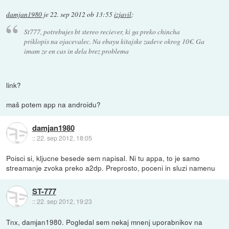
damjan1980
je
22. sep 2012 ob 13:55
izjavil
:
St777, potrebujes bt stereo reciever, ki ga preko chincha
priklopis na ojacevalec. Na ebayu kitajske zadeve okrog 10€. Ga
imam ze en cas in dela brez problema
link?
maš potem app na androidu?
damjan1980
::
22. sep 2012, 18:05
Poisci si, kljucne besede sem napisal. Ni tu appa, to je samo
streamanje zvoka preko a2dp. Preprosto, poceni in sluzi namenu
ST-777
::
22. sep 2012, 19:23
Tnx, damjan1980. Pogledal sem nekaj mnenj uporabnikov na