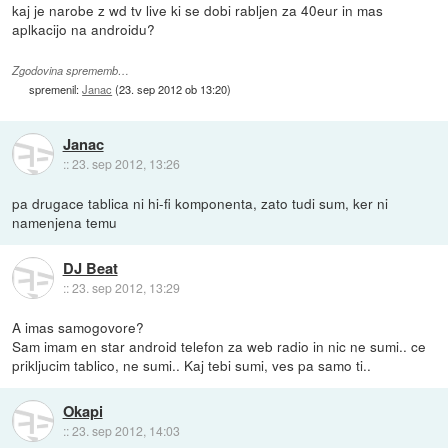
kaj je narobe z wd tv live ki se dobi rabljen za 40eur in mas
aplkacijo na androidu?
Zgodovina sprememb…
spremenil:
Janac
(
23. sep 2012 ob 13:20
)
Janac
::
23. sep 2012, 13:26
pa drugace tablica ni hi-fi komponenta, zato tudi sum, ker ni
namenjena temu
DJ Beat
::
23. sep 2012, 13:29
A imas samogovore?
Sam imam en star android telefon za web radio in nic ne sumi.. ce
prikljucim tablico, ne sumi.. Kaj tebi sumi, ves pa samo ti..
Okapi
::
23. sep 2012, 14:03