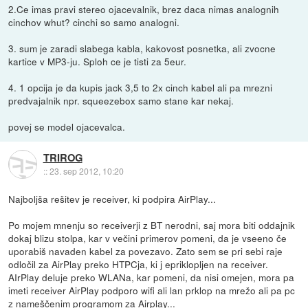
2.Ce imas pravi stereo ojacevalnik, brez daca nimas analognih
cinchov whut? cinchi so samo analogni.
3. sum je zaradi slabega kabla, kakovost posnetka, ali zvocne
kartice v MP3-ju. Sploh ce je tisti za 5eur.
4. 1 opcija je da kupis jack 3,5 to 2x cinch kabel ali pa mrezni
predvajalnik npr. squeezebox samo stane kar nekaj.
povej se model ojacevalca.
TRIROG
::
23. sep 2012, 10:20
Najboljša rešitev je receiver, ki podpira AirPlay...
Po mojem mnenju so receiverji z BT nerodni, saj mora biti oddajnik
dokaj blizu stolpa, kar v večini primerov pomeni, da je vseeno če
uporabiš navaden kabel za povezavo. Zato sem se pri sebi raje
odločil za AirPlay preko HTPCja, ki j epriklopljen na receiver.
AIrPlay deluje preko WLANa, kar pomeni, da nisi omejen, mora pa
imeti receiver AirPlay podporo wifi ali lan prklop na mrežo ali pa pc
z nameščenim programom za Airplay...