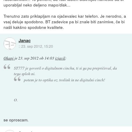
uporabljal neko deljeno mapo/disk...
Trenutno zato priklapljam na ojačevalec kar telefon. Je nerodno, a
vsaj deluje spodobno. BT zadevice pa bi znale biti zanimive, če bi
našli kakšno spodobne kvalitete.
Janac
::
23. sep 2012, 15:20
Okapi
je
23. sep 2012 ob 14:03
izjavil
:
ST777 je govoril o digitalnem cinchu, ti si ga pa prepričeval, da
tega sploh ni.
potem je to optika oz. toslink in ne digitalni cinch!
O.
se oproscam.