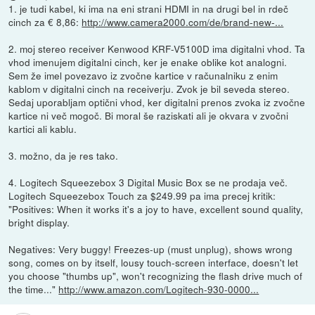
1. je tudi kabel, ki ima na eni strani HDMI in na drugi bel in rdeč
cinch za € 8,86:
http://www.camera2000.com/de/brand-new-...
2. moj stereo receiver Kenwood KRF-V5100D ima digitalni vhod. Ta
vhod imenujem digitalni cinch, ker je enake oblike kot analogni.
Sem že imel povezavo iz zvočne kartice v računalniku z enim
kablom v digitalni cinch na receiverju. Zvok je bil seveda stereo.
Sedaj uporabljam optični vhod, ker digitalni prenos zvoka iz zvočne
kartice ni več mogoč. Bi moral še raziskati ali je okvara v zvočni
kartici ali kablu.
3. možno, da je res tako.
4. Logitech Squeezebox 3 Digital Music Box se ne prodaja več.
Logitech Squeezebox Touch za $249.99 pa ima precej kritik:
"Positives: When it works it's a joy to have, excellent sound quality,
bright display.
Negatives: Very buggy! Freezes-up (must unplug), shows wrong
song, comes on by itself, lousy touch-screen interface, doesn't let
you choose "thumbs up", won't recognizing the flash drive much of
the time..."
http://www.amazon.com/Logitech-930-0000...