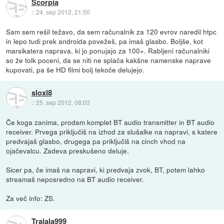
Scorpia
::
24. sep 2012, 21:50
Sam sem rešil težavo, da sem računalnik za 120 evrov naredil htpc
in lepo tudi prek androida povežeš, pa imaš glasbo. Boljše, kot
marsikatera naprava, ki jo ponujajo za 100+. Rabljeni računalniki
so že tolk poceni, da se niti ne splača kakšne namenske naprave
kupovati, pa še HD filmi bolj tekoče delujejo.
sloxl8
::
25. sep 2012, 08:03
Če koga zanima, prodam komplet BT audio transmitter in BT audio
receiver. Prvega priključiš na izhod za slušalke na napravi, s katere
predvajaš glasbo, drugega pa priključiš na cinch vhod na
ojačevalcu. Zadeva preskušeno deluje.
Sicer pa, če imaš na napravi, ki predvaja zvok, BT, potem lahko
streamaš neposredno na BT audio receiver.
Za več info: ZS.
Tralala999