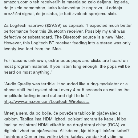
amazon.com o teh receiverjih in mnenja so zelo deljena. Izgleda,
da je zelo pomembno, kako kakovostna je naprava, ki oddaja
brezžični signal, če je slaba, je tudi zvok ob sprejemu slab.
Za Logitech napravo ($29.99) so zapisali: "I expected much better
performance from this Bluetooth receiver. Possibly my unit was
defective or substandard. The Bluetooth source is a new iMac.
However, this Logitech BT receiver feeding into a stereo was only
twenty-two feet from the iMac.
For reasons unknown, extraneous pops and clicks are heard on
most program material. If you listen long enough, the pops will be
heard on most anything."
"Audio Quality was terrible. It sounded like a ring-modulator or a
phase-shift that cycled about every 4 or 5 seconds as well as the
amplitude fading in and out and right to left."
http://www.amazon.com/Logitech-Wireless...
Mnenja sem, da bo bolje, če povežem tablico in ojačevalec s
kablom. Tablica ima HDMI izhod, poiskati moram še kabel, ki bo
imel na eni strani HDMI vtikač in na drugi strani chinc (RCA) za
digitalni vhod na ojačevalcu. Ali kdo ve, kje bi kupil takšen kabel?
Techtrade Center ima veliko izbiro kablov, vendar kot vidim na