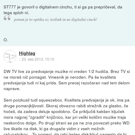
ST777 je govoril o digitalnem cinchu, ti si ga pa prepričeval, da
tega sploh ni.
potem je to optika oz. toslink in ne digitalni cinch!
O.
Highlag
::
23. sep 2012, 15:10
DW TV live za predvajanje muzike ni vreden 1/2 hudiča. Brez TV si
ne moreš nič pomagat. Vmesnik je neroden. Pa še kvaliteta
predvajanja tudi ni kaj prida. Sem precej razočaran nad tem delom
naprave.
Sem poizkusil tudi squeezebox. Kvaliteta predvajanja je ok, ima pa
druge pomanjkljivosti. Skoraj obvezno rabiš strežnik za glasbo, če
hočeš, da zadeva deluje spodobno. Če priključiš kakšen ključek
mora najprej "zgraditi" knjižnico, kar pri veliki količini muzike traja
neskončno dolgo. Po drugi strani se pa ne zna povezati preko WD
live škatle na disk, ki ga drugače vidim z vseh možnih
računalnikov... To pomeni, da rabi lasten disk/ključ namesto da bi