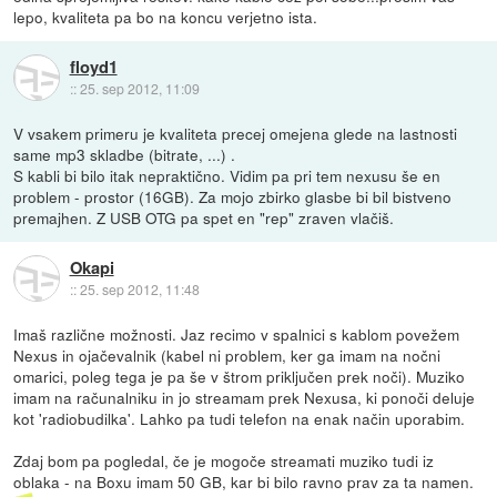
lepo, kvaliteta pa bo na koncu verjetno ista.
floyd1
::
25. sep 2012, 11:09
V vsakem primeru je kvaliteta precej omejena glede na lastnosti
same mp3 skladbe (bitrate, ...) .
S kabli bi bilo itak nepraktično. Vidim pa pri tem nexusu še en
problem - prostor (16GB). Za mojo zbirko glasbe bi bil bistveno
premajhen. Z USB OTG pa spet en "rep" zraven vlačiš.
Okapi
::
25. sep 2012, 11:48
Imaš različne možnosti. Jaz recimo v spalnici s kablom povežem
Nexus in ojačevalnik (kabel ni problem, ker ga imam na nočni
omarici, poleg tega je pa še v štrom priključen prek noči). Muziko
imam na računalniku in jo streamam prek Nexusa, ki ponoči deluje
kot 'radiobudilka'. Lahko pa tudi telefon na enak način uporabim.
Zdaj bom pa pogledal, če je mogoče streamati muziko tudi iz
oblaka - na Boxu imam 50 GB, kar bi bilo ravno prav za ta namen.