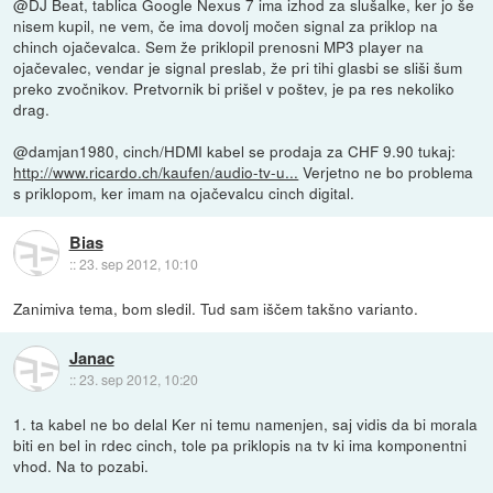
@DJ Beat, tablica Google Nexus 7 ima izhod za slušalke, ker jo še
nisem kupil, ne vem, če ima dovolj močen signal za priklop na
chinch ojačevalca. Sem že priklopil prenosni MP3 player na
ojačevalec, vendar je signal preslab, že pri tihi glasbi se sliši šum
preko zvočnikov. Pretvornik bi prišel v poštev, je pa res nekoliko
drag.
@damjan1980, cinch/HDMI kabel se prodaja za CHF 9.90 tukaj:
http://www.ricardo.ch/kaufen/audio-tv-u...
Verjetno ne bo problema
s priklopom, ker imam na ojačevalcu cinch digital.
Bias
::
23. sep 2012, 10:10
Zanimiva tema, bom sledil. Tud sam iščem takšno varianto.
Janac
::
23. sep 2012, 10:20
1. ta kabel ne bo delal Ker ni temu namenjen, saj vidis da bi morala
biti en bel in rdec cinch, tole pa priklopis na tv ki ima komponentni
vhod. Na to pozabi.