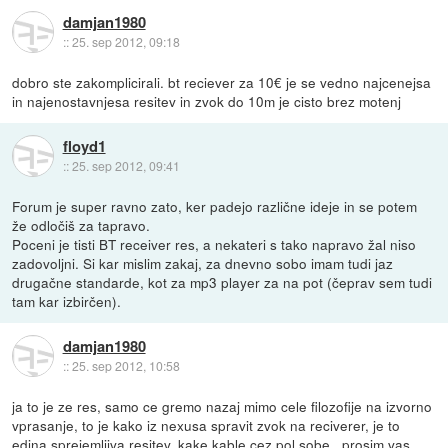
damjan1980
::
25. sep 2012, 09:18
dobro ste zakomplicirali. bt reciever za 10€ je se vedno najcenejsa
in najenostavnjesa resitev in zvok do 10m je cisto brez motenj
floyd1
::
25. sep 2012, 09:41
Forum je super ravno zato, ker padejo različne ideje in se potem
že odločiš za tapravo.
Poceni je tisti BT receiver res, a nekateri s tako napravo žal niso
zadovoljni. Si kar mislim zakaj, za dnevno sobo imam tudi jaz
drugačne standarde, kot za mp3 player za na pot (čeprav sem tudi
tam kar izbirčen).
damjan1980
::
25. sep 2012, 10:58
ja to je ze res, samo ce gremo nazaj mimo cele filozofije na izvorno
vprasanje, to je kako iz nexusa spravit zvok na reciverer, je to
edina sprejemljiva resitev. kake kable cez pol sobe...prosim vas