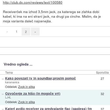
http://club.dx.com/reviews/text/100580
Receiverček ma izhod 3,5mm jack, za katerega se zlahka dobi
kabel, ki ima na eni strani jack, na drugi pa cinche. Mislim, da je
moja varianta daleč najcenejša.
«
1
2
»
Vredno ogleda ...
Tema
Sporočila
»
Kako povezati tv in soundbar,prosim pomoč
27
karamanica
Oddelek:
Zvok in slika
»
Ozvočenje za hišo (in mogoče vrt)
32
LJ4L
Oddelek:
Zvok in slika
»
Kateri avdio receiver za predvajanje flac (gapless) fm
37