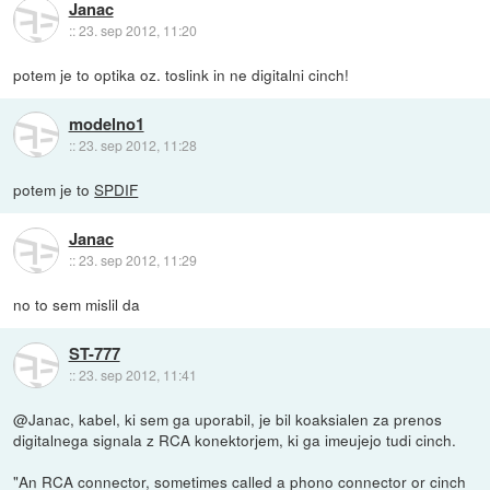
Janac
::
23. sep 2012, 11:20
potem je to optika oz. toslink in ne digitalni cinch!
modelno1
::
23. sep 2012, 11:28
potem je to
SPDIF
Janac
::
23. sep 2012, 11:29
no to sem mislil da
ST-777
::
23. sep 2012, 11:41
@Janac, kabel, ki sem ga uporabil, je bil koaksialen za prenos
digitalnega signala z RCA konektorjem, ki ga imeujejo tudi cinch.
"An RCA connector, sometimes called a phono connector or cinch