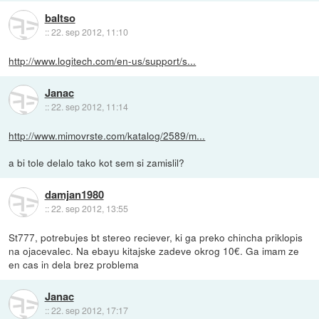
baltso
::
22. sep 2012, 11:10
http://www.logitech.com/en-us/support/s...
Janac
::
22. sep 2012, 11:14
http://www.mimovrste.com/katalog/2589/m...
a bi tole delalo tako kot sem si zamislil?
damjan1980
::
22. sep 2012, 13:55
St777, potrebujes bt stereo reciever, ki ga preko chincha priklopis
na ojacevalec. Na ebayu kitajske zadeve okrog 10€. Ga imam ze
en cas in dela brez problema
Janac
::
22. sep 2012, 17:17