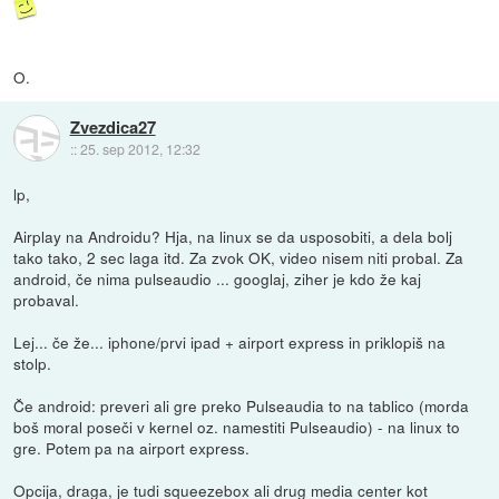
O.
Zvezdica27
::
25. sep 2012, 12:32
lp,
Airplay na Androidu? Hja, na linux se da usposobiti, a dela bolj
tako tako, 2 sec laga itd. Za zvok OK, video nisem niti probal. Za
android, če nima pulseaudio ... googlaj, ziher je kdo že kaj
probaval.
Lej... če že... iphone/prvi ipad + airport express in priklopiš na
stolp.
Če android: preveri ali gre preko Pulseaudia to na tablico (morda
boš moral poseči v kernel oz. namestiti Pulseaudio) - na linux to
gre. Potem pa na airport express.
Opcija, draga, je tudi squeezebox ali drug media center kot