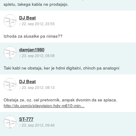
spletu, takega kabla ne prodajajo.
DJ Beat
::
22. sep 2012, 23:55
Izhoda za slusalke pa nimas??
damjan1980
::
23. sep 2012, 08:08
Taki kabl ne obstaja, ker je hdmi digitalni, chinch pa analogni
DJ Beat
::
23. sep 2012, 08:13
Obstaja ze, oz. cel pretvornik, ampak dvomim da se splaca.
http://dx.com/p/playvision-hdv-m610-min...
ST-777
::
23. sep 2012, 09:46