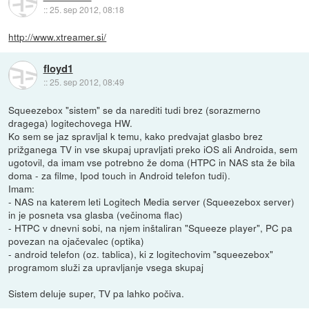
::
25. sep 2012, 08:18
http://www.xtreamer.si/
floyd1
::
25. sep 2012, 08:49
Squeezebox "sistem" se da narediti tudi brez (sorazmerno
dragega) logitechovega HW.
Ko sem se jaz spravljal k temu, kako predvajat glasbo brez
prižganega TV in vse skupaj upravljati preko iOS ali Androida, sem
ugotovil, da imam vse potrebno že doma (HTPC in NAS sta že bila
doma - za filme, Ipod touch in Android telefon tudi).
Imam:
- NAS na katerem leti Logitech Media server (Squeezebox server)
in je posneta vsa glasba (večinoma flac)
- HTPC v dnevni sobi, na njem inštaliran "Squeeze player", PC pa
povezan na ojačevalec (optika)
- android telefon (oz. tablica), ki z logitechovim "squeezebox"
programom služi za upravljanje vsega skupaj
Sistem deluje super, TV pa lahko počiva.