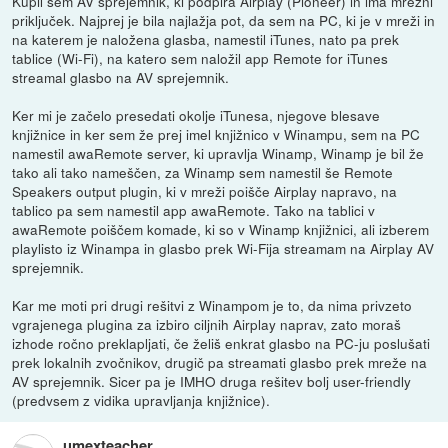
Kupil sem AV sprejemnik, ki podpira Airplay (Pioneer) in ima mrežni
priključek. Najprej je bila najlažja pot, da sem na PC, ki je v mreži in
na katerem je naložena glasba, namestil iTunes, nato pa prek
tablice (Wi-Fi), na katero sem naložil app Remote for iTunes
streamal glasbo na AV sprejemnik.
Ker mi je začelo presedati okolje iTunesa, njegove blesave
knjižnice in ker sem že prej imel knjižnico v Winampu, sem na PC
namestil awaRemote server, ki upravlja Winamp, Winamp je bil že
tako ali tako nameščen, za Winamp sem namestil še Remote
Speakers output plugin, ki v mreži poišče Airplay napravo, na
tablico pa sem namestil app awaRemote. Tako na tablici v
awaRemote poiščem komade, ki so v Winamp knjižnici, ali izberem
playlisto iz Winampa in glasbo prek Wi-Fija streamam na Airplay AV
sprejemnik.
Kar me moti pri drugi rešitvi z Winampom je to, da nima privzeto
vgrajenega plugina za izbiro ciljnih Airplay naprav, zato moraš
izhode ročno preklapljati, če želiš enkrat glasbo na PC-ju poslušati
prek lokalnih zvočnikov, drugič pa streamati glasbo prek mreže na
AV sprejemnik. Sicer pa je IMHO druga rešitev bolj user-friendly
(predvsem z vidika upravljanja knjižnice).
umexteacher