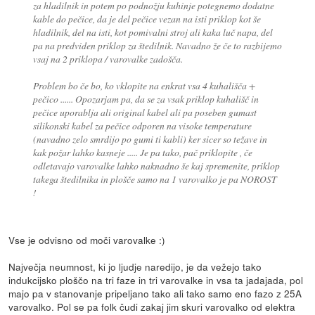
za hladilnik in potem po podnožju kuhinje potegnemo dodatne
kable do pečice, da je del pečice vezan na isti priklop kot še
hladilnik, del na isti, kot pomivalni stroj ali kaka luč napa, del
pa na predviden priklop za štedilnik. Navadno že če to razbijemo
vsaj na 2 priklopa / varovalke zadošča.
Problem bo če bo, ko vklopite na enkrat vsa 4 kuhališča +
pečico ...... Opozarjam pa, da se za vsak priklop kuhališč in
pečice uporablja ali original kabel ali pa poseben gumast
silikonski kabel za pečice odporen na visoke temperature
(navadno zelo smrdijo po gumi ti kabli) ker sicer so težave in
kak požar lahko kasneje ..... Je pa tako, pač priklopite , če
odletavajo varovalke lahko naknadno še kaj spremenite, priklop
takega štedilnika in plošče samo na 1 varovalko je pa NOROST
!
Vse je odvisno od moči varovalke :)
Največja neumnost, ki jo ljudje naredijo, je da vežejo tako
indukcijsko ploščo na tri faze in tri varovalke in vsa ta jadajada, pol
majo pa v stanovanje pripeljano tako ali tako samo eno fazo z 25A
varovalko. Pol se pa folk čudi zakaj jim skuri varovalko od elektra