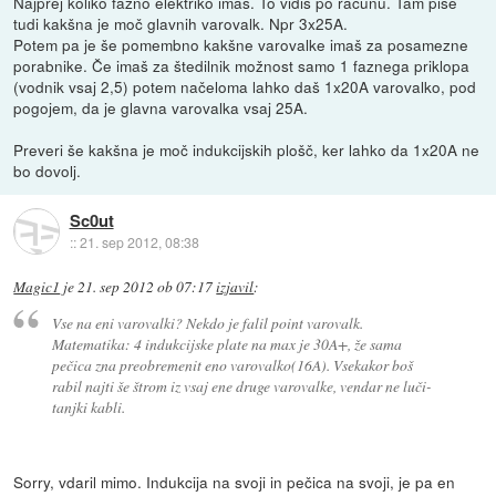
Najprej koliko fazno elektriko imaš. To vidiš po računu. Tam piše
tudi kakšna je moč glavnih varovalk. Npr 3x25A.
Potem pa je še pomembno kakšne varovalke imaš za posamezne
porabnike. Če imaš za štedilnik možnost samo 1 faznega priklopa
(vodnik vsaj 2,5) potem načeloma lahko daš 1x20A varovalko, pod
pogojem, da je glavna varovalka vsaj 25A.
Preveri še kakšna je moč indukcijskih plošč, ker lahko da 1x20A ne
bo dovolj.
Sc0ut
::
21. sep 2012, 08:38
Magic1
je
21. sep 2012 ob 07:17
izjavil
:
Vse na eni varovalki? Nekdo je falil point varovalk.
Matematika: 4 indukcijske plate na max je 30A+, že sama
pečica zna preobremenit eno varovalko(16A). Vsekakor boš
rabil najti še štrom iz vsaj ene druge varovalke, vendar ne luči-
tanjki kabli.
Sorry, vdaril mimo. Indukcija na svoji in pečica na svoji, je pa en