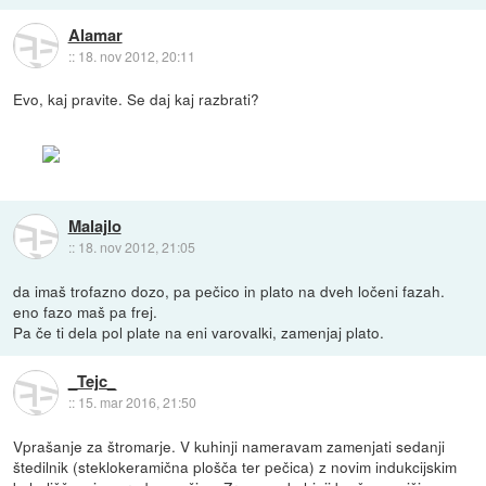
Alamar
::
18. nov 2012, 20:11
Evo, kaj pravite. Se daj kaj razbrati?
Malajlo
::
18. nov 2012, 21:05
da imaš trofazno dozo, pa pečico in plato na dveh ločeni fazah.
eno fazo maš pa frej.
Pa če ti dela pol plate na eni varovalki, zamenjaj plato.
_Tejc_
::
15. mar 2016, 21:50
Vprašanje za štromarje. V kuhinji nameravam zamenjati sedanji
štedilnik (steklokeramična plošča ter pečica) z novim indukcijskim