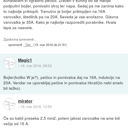
kuhališčem in vgradno pečico. Zraven v kuhinji bo še manjši
podpultni bojler, pomivalni stroj ter napa. Sedaj pa me zanima kako
to najbolje priklopiti. Trenutno je boljer priklopljen na 16A
varovalko, štedilnik pa na 20A. Seveda je vse enofazno. Glavna
varovalka je 35A. Kako je najbolje razporediti porabnike. Hvala
lepa za nasvete.
Zgodovina sprememb…
spremenil:
_Tejc_
(
15. mar 2016 ob 21:51
)
Magic1
::
16. mar 2016, 08:53
Bojler(koliko W je?), pečico in pomivalca daj na 16A, indukcijo na
20A. Vendar ne uporabljaj pečice in pomivalca hkrati(to nebi smelo
bit težko).
mirator
::
16. mar 2016, 12:55
Če so kabli preseka 2,5 mm2, potem jakost varovalke ne sme biti
večja od 16 A.