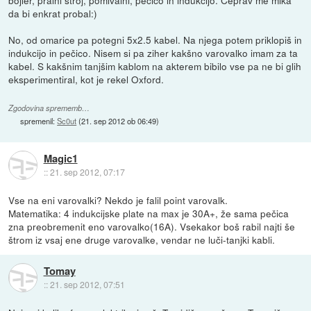
da bi enkrat probal:)
No, od omarice pa potegni 5x2.5 kabel. Na njega potem priklopiš in
indukcijo in pečico. Nisem si pa ziher kakšno varovalko imam za ta
kabel. S kakšnim tanjšim kablom na akterem bibilo vse pa ne bi glih
eksperimentiral, kot je rekel Oxford.
Zgodovina sprememb…
spremenil:
Sc0ut
(
21. sep 2012 ob 06:49
)
Magic1
::
21. sep 2012, 07:17
Vse na eni varovalki? Nekdo je falil point varovalk.
Matematika: 4 indukcijske plate na max je 30A+, že sama pečica
zna preobremenit eno varovalko(16A). Vsekakor boš rabil najti še
štrom iz vsaj ene druge varovalke, vendar ne luči-tanjki kabli.
Tomay
::
21. sep 2012, 07:51