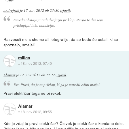
andrejrak
je
17. nov 2012 ob 23:30
izjavil
:
Seveda obstajaja tudi dvofazni priklop. Revno te dni sem
priklapljal tako indukcijo.
Razveseli me s shemo ali fotografijo; da se bodo še ostali, ki se
spoznajo, smejali...
milica
::
18. nov 2012, 07:40
Alamar
je
17. nov 2012 ob 12:56
izjavil
:
Evo Pravi, da je ta priklop, ki ga je naredil edini možni.
Pravi električar tega ne bi rekel.
Alamar
::
18. nov 2012, 09:55
Kdo je zdaj to pravi električar? Človek je električar s končano šolo.
Priklopljeno je bilo pravilno. V navodilih in na aparatu ni nobene