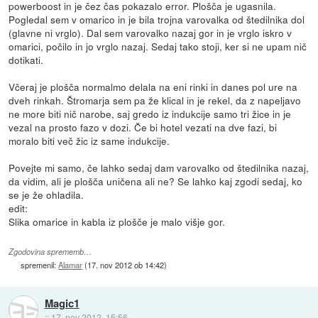
powerboost in je čez čas pokazalo error. Plošča je ugasnila.
Pogledal sem v omarico in je bila trojna varovalka od štedilnika dol
(glavne ni vrglo). Dal sem varovalko nazaj gor in je vrglo iskro v
omarici, počilo in jo vrglo nazaj. Sedaj tako stoji, ker si ne upam nič
dotikati.
Včeraj je plošča normalmo delala na eni rinki in danes pol ure na
dveh rinkah. Štromarja sem pa že klical in je rekel, da z napeljavo
ne more biti nič narobe, saj gredo iz indukcije samo tri žice in je
vezal na prosto fazo v dozi. Če bi hotel vezati na dve fazi, bi
moralo biti več žic iz same indukcije.
Povejte mi samo, če lahko sedaj dam varovalko od štedilnika nazaj,
da vidim, ali je plošča uničena ali ne? Se lahko kaj zgodi sedaj, ko
se je že ohladila.
edit:
Slika omarice in kabla iz plošče je malo višje gor.
Zgodovina sprememb…
spremenil:
Alamar
(
17. nov 2012 ob 14:42
)
Magic1
::
17. nov 2012, 15:56