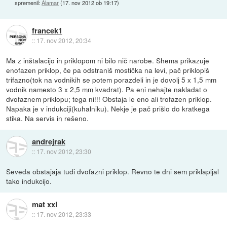
spremenil:
Alamar
(
17. nov 2012 ob 19:17
)
francek1
::
17. nov 2012, 20:34
Ma z inštalacijo in priklopom ni bilo nič narobe. Shema prikazuje
enofazen priklop, če pa odstraniš mostička na levi, pač priklopiš
trifazno(tok na vodnikih se potem porazdeli in je dovolj 5 x 1,5 mm
vodnik namesto 3 x 2,5 mm kvadrat). Pa eni nehajte nakladat o
dvofaznem priklopu; tega ni!!! Obstaja le eno ali trofazen priklop.
Napaka je v indukciji(kuhalniku). Nekje je pač prišlo do kratkega
stika. Na servis in rešeno.
andrejrak
::
17. nov 2012, 23:30
Seveda obstajaja tudi dvofazni priklop. Revno te dni sem priklapljal
tako indukcijo.
mat xxl
::
17. nov 2012, 23:33