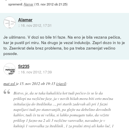
spremenil:
Alamar
(
15. nov 2012 ob 21:25
)
Alamar
::
16. nov 2012, 17:31
Je uštimano. V dozi so bile tri faze. Na eno je bila vezana pečica,
kar je pustil pri miru. Na drugo je vezal indukcijo. Zaprl dozo in to je
to. Zaenkrat dela brez problema, bo pa treba zamenjat večino
posode.
St235
::
16. nov 2012, 17:39
mat xxl
je
15. nov 2012 ob 19:15
izjavil
:
Bistvo, je, da se taka kuhališča kot tudi pečico če se le da
priklopi na različne faze, ja v novih hišah mora biti orto močna
inštalacija do štedilnika ..., pri starih zadevah ali pri 1 fazni
napeljavi tudi po stanovanjih, pa glejte na debelino dovodnih
kablov, tudi če ta ni velika, si lahko pomagate tako, da vežete
priklop 1 fazno na 2 ali 3 različne varovalke, navadno je v
kuhinji 1 varovalka za štedilnik , 1 za pralni stroj ali kako luč, 1