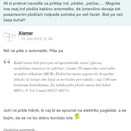
Ali si prebral navodila za priklop ind. plošče., pečice,.... Mogoče
ima vsaj ind plošča kakšno avtomatiko, da izmenično dovaja tok
posameznim ploščam (odpade potreba po več fazah. Boš pa več
časa kuhal!!
Alamar
::
15. nov 2012, 21:24
Nič ne piše o avtomatiki. Piše pa
Kabel mora biti povezan od uporabniške enote (glavna
razdelilna omarica) in zaščiten z lastno 30 ampersko varovalko
in mikro stikalom (MCB). Električar mora zagotoviti dvopolno
stikalo, ki ločuje obe liniji in nevtralni prevodnik z vsaj 3,00 mm
ločenima kontaktoma. Za indukcijsko ploščo mora biti kabel
H05vv-F 3x2.5 mm2 60227 IEC53.
Jutri mi pride hišnik, ki naj bi se spoznal na elektriko pogledat, a se
bojim, da se ne bo dobro končalo tole.
Zgodovina sprememb…