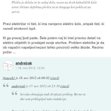
Plošča je delala in še sedaj dela, razen na dveh kuhališčih kaže
error. Očitno defektna plošča in ni drugega kot poklicat na
servis.
Pravi električar ni tisti, ki ima narejeno elektro šolo, ampak tisti, ki
naredi strokovni izpit.
Ki ga precej ljudi pade. Šele potem naj bi imel pravico delati na
elektro objektih in prodajati svoje storitve. Problem elektrike je da
ob napačni napeljavi/vezavi lahko povzroči veliko škode. Recimo
požar ...
andrejrak
::
18. nov 2012, 12:04
francek1
je
18. nov 2012 ob 00:02
izjavil
:
andrejrak
je
17. nov 2012 ob 23:30
izjavil
:
Seveda obstajaja tudi dvofazni priklop. Revno te
dni sem priklapljal tako indukcijo.
Razveseli me s shemo ali fotografijo; da se bodo še ostali, ki se