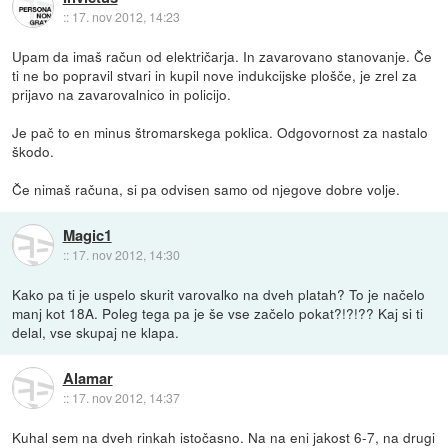
::
17. nov 2012, 14:23
Upam da imaš račun od električarja. In zavarovano stanovanje. Če
ti ne bo popravil stvari in kupil nove indukcijske plošče, je zrel za
prijavo na zavarovalnico in policijo.
Je pač to en minus štromarskega poklica. Odgovornost za nastalo
škodo.
Če nimaš računa, si pa odvisen samo od njegove dobre volje.
Magic1
::
17. nov 2012, 14:30
Kako pa ti je uspelo skurit varovalko na dveh platah? To je načelo
manj kot 18A. Poleg tega pa je še vse začelo pokat?!?!?? Kaj si ti
delal, vse skupaj ne klapa.
Alamar
::
17. nov 2012, 14:37
Kuhal sem na dveh rinkah istočasno. Na na eni jakost 6-7, na drugi