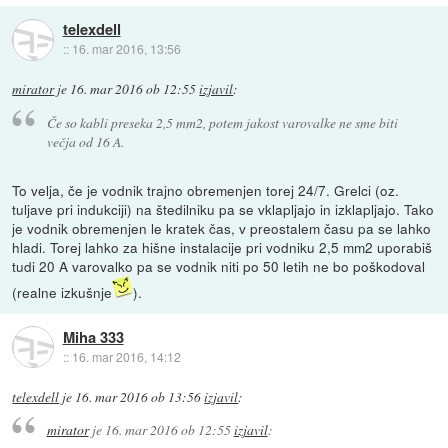
telexdell
::
16. mar 2016, 13:56
mirator
je
16. mar 2016 ob 12:55
izjavil
:
Če so kabli preseka 2,5 mm2, potem jakost varovalke ne sme biti
večja od 16 A.
To velja, če je vodnik trajno obremenjen torej 24/7. Grelci (oz.
tuljave pri indukciji) na štedilniku pa se vklapljajo in izklapljajo. Tako
je vodnik obremenjen le kratek čas, v preostalem času pa se lahko
hladi. Torej lahko za hišne instalacije pri vodniku 2,5 mm2 uporabiš
tudi 20 A varovalko pa se vodnik niti po 50 letih ne bo poškodoval
(realne izkušnje
).
Miha 333
::
16. mar 2016, 14:12
telexdell
je
16. mar 2016 ob 13:56
izjavil
:
mirator
je
16. mar 2016 ob 12:55
izjavil
: