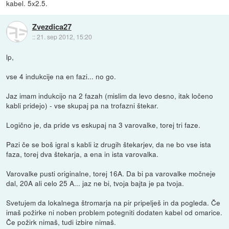
kabel. 5x2.5.
Zvezdica27
::
21. sep 2012, 15:20
lp,
vse 4 indukcije na en fazi... no go.
Jaz imam indukcijo na 2 fazah (mislim da levo desno, itak ločeno
kabli pridejo) - vse skupaj pa na trofazni štekar.
Logično je, da pride vs eskupaj na 3 varovalke, torej tri faze.
Pazi če se boš igral s kabli iz drugih štekarjev, da ne bo vse ista
faza, torej dva štekarja, a ena in ista varovalka.
Varovalke pusti originalne, torej 16A. Da bi pa varovalke močneje
dal, 20A ali celo 25 A... jaz ne bi, tvoja bajta je pa tvoja.
Svetujem da lokalnega štromarja na pir pripelješ in da pogleda. Če
imaš požirke ni noben problem potegniti dodaten kabel od omarice.
Če požirk nimaš, tudi izbire nimaš.