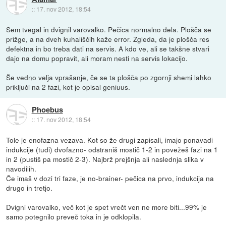
::
17. nov 2012, 18:54
Sem tvegal in dvignil varovalko. Pečica normalno dela. Plošča se
prižge, a na dveh kuhališčih kaže error. Zgleda, da je plošča res
defektna in bo treba dati na servis. A kdo ve, ali se takšne stvari
dajo na domu popravit, ali moram nesti na servis lokacijo.
Še vedno velja vprašanje, če se ta plošča po zgornji shemi lahko
priključi na 2 fazi, kot je opisal geniuus.
Phoebus
::
17. nov 2012, 18:54
Tole je enofazna vezava. Kot so že drugi zapisali, imajo ponavadi
indukcije (tudi) dvofazno- odstraniš mostič 1-2 in povežeš fazi na 1
in 2 (pustiš pa mostič 2-3). Najbrž prejšnja ali naslednja slika v
navodilih.
Če imaš v dozi tri faze, je no-brainer- pečica na prvo, indukcija na
drugo in tretjo.
Dvigni varovalko, več kot je spet vrečt ven ne more biti...99% je
samo potegnilo preveč toka in je odklopila.