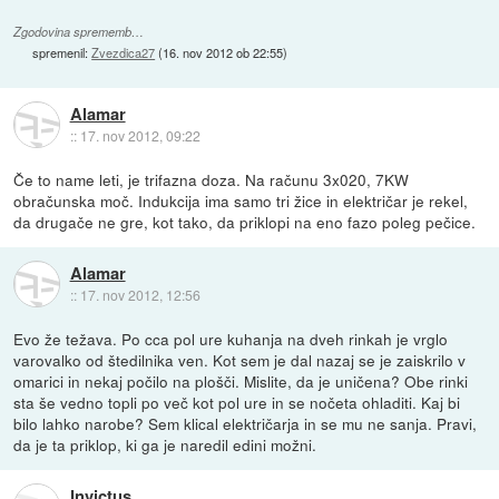
Zgodovina sprememb…
spremenil:
Zvezdica27
(
16. nov 2012 ob 22:55
)
Alamar
::
17. nov 2012, 09:22
Če to name leti, je trifazna doza. Na računu 3x020, 7KW
obračunska moč. Indukcija ima samo tri žice in električar je rekel,
da drugače ne gre, kot tako, da priklopi na eno fazo poleg pečice.
Alamar
::
17. nov 2012, 12:56
Evo že težava. Po cca pol ure kuhanja na dveh rinkah je vrglo
varovalko od štedilnika ven. Kot sem je dal nazaj se je zaiskrilo v
omarici in nekaj počilo na plošči. Mislite, da je uničena? Obe rinki
sta še vedno topli po več kot pol ure in se nočeta ohladiti. Kaj bi
bilo lahko narobe? Sem klical električarja in se mu ne sanja. Pravi,
da je ta priklop, ki ga je naredil edini možni.
Invictus