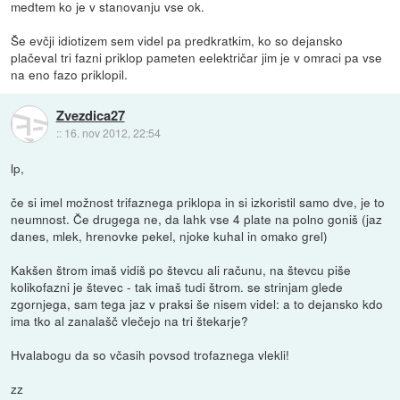
medtem ko je v stanovanju vse ok.
Še evčji idiotizem sem videl pa predkratkim, ko so dejansko
plačeval tri fazni priklop pameten eelektričar jim je v omraci pa vse
na eno fazo priklopil.
Zvezdica27
::
16. nov 2012, 22:54
lp,
če si imel možnost trifaznega priklopa in si izkoristil samo dve, je to
neumnost. Če drugega ne, da lahk vse 4 plate na polno goniš (jaz
danes, mlek, hrenovke pekel, njoke kuhal in omako grel)
Kakšen štrom imaš vidiš po števcu ali računu, na števcu piše
kolikofazni je števec - tak imaš tudi štrom. se strinjam glede
zgornjega, sam tega jaz v praksi še nisem videl: a to dejansko kdo
ima tko al zanalašč vlečejo na tri štekarje?
Hvalabogu da so včasih povsod trofaznega vlekli!
zz