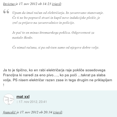
Invictus
je
17. nov 2012 ob 14:23
izjavil
:
Upam da imaš račun od električarja. In zavarovano stanovanje.
Če ti ne bo popravil stvari in kupil nove indukcijske plošče, je
zrel za prijavo na zavarovalnico in policijo.
Je pač to en minus štromarskega poklica. Odgovornost za
nastalo škodo.
Če nimaš računa, si pa odvisen samo od njegove dobre volje.
Ja to je tipično, ko en rabi električarja raje pokliče sosedovega
Francljna ki naredi za eno pivo...., ko pa poči ...takrat pa slaba
volja. PS nisem električar razen zase in tega drugim ne priklapljam
!
mat xxl
::
17. nov 2012, 23:41
francek1
je
17. nov 2012 ob 20:34
izjavil
: