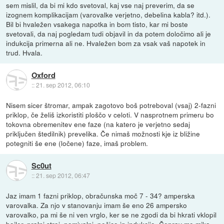
sem mislil, da bi mi kdo svetoval, kaj vse naj preverim, da se
izognem komplikacijam (varovalke verjetno, debelina kabla? itd.).
Bil bi hvaležen vsakega napotka in bom tisto, kar mi boste
svetovali, da naj pogledam tudi objavil in da potem določimo ali je
indukcija primerna ali ne. Hvaležen bom za vsak vaš napotek in
trud. Hvala.
Oxford
::
21. sep 2012, 06:10
Nisem sicer štromar, ampak zagotovo boš potreboval (vsaj) 2-fazni
priklop, če želiš izkoristiti ploščo v celoti. V nasprotnem primeru bo
tokovna obremenitev ene faze (na katero je verjetno sedaj
priključen štedilnik) prevelika. Če nimaš možnosti kje iz bližine
potegniti še ene (ločene) faze, imaš problem.
Sc0ut
::
21. sep 2012, 06:47
Jaz imam 1 fazni priklop, obračunska moč 7 - 34? amperska
varovalka. Za njo v stanovanju imam še eno 26 ampersko
varovalko, pa mi še ni ven vrglo, ker se ne zgodi da bi hkrati vklopil
bojler, pralni stroj, pomivalni, pečico in indukcijo. Čeprav me mika