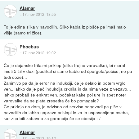
Alamar
::
17. nov 2012, 18:55
To je edina slika v navodilih. Sliko kabla iz plošče pa imaš malo
višje (samo tri žice).
Phoebus
::
17. nov 2012, 19:02
Če je dejansko trifazni priklop (slika trojne varovalke), bi moral
imeti 5 žil v dozi (poslikal si samo kable od šporgeta/pečice, ne pa
tudi doze)...
Zanimivo pa da je error na indukciji, če je delalo in potem vrglo
ven...lahko da je pač indukcija crknila in da nima veze z vezavo...
lahko probaš še enkrat ven, počakat kake pol ure in spet noter
varovalke da se plata zresetira če bo pomagalo?
Če pridejo na dom, je odvisno od servisa.ponavadi pa piše v
navodilih da lahko napravo priklopi le za to usposobljena oseba,
kar zna biti zabavno za garancijo če se obesijo :-/
Alamar
::
17. nov 2012, 19:12