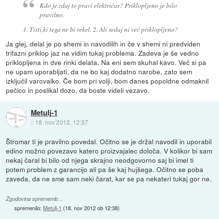
Kdo je zdaj to pravi električar? Priklopljeno je bilo
pravilno.
1. Tisti,ki tega ne bi rekel. 2. Ali sedaj ni več priklopljeno?
Ja glej, delal je po shemi in navodilih in če v shemi ni predviden
trifazni priklop jaz ne vidim tukaj problema. Zadeva je še vedno
priklopljena in dve rinki delata. Na eni sem skuhal kavo. Več si pa
ne upam uporabljati, da ne bo kaj dodatno narobe, zato sem
izključil varovalko. Če bom pri volji, bom danes popoldne odmaknil
pečico in poslikal dozo, da boste videli vezavo.
Metulj-1
::
18. nov 2012, 12:37
Štromar ti je pravilno povedal. Očitno se je držal navodil in uporabil
edino možno povezavo katero proizvajalec določa. V kolikor bi sam
nekaj čaral bi bilo od njega skrajno neodgovorno saj bi imel ti
potem problem z garancijo ali pa še kaj hujšega. Očitno se poba
zaveda, da ne sme sam neki čarat, kar se pa nekateri tukaj gor ne.
Zgodovina sprememb…
spremenilo:
Metulj-1
(
18. nov 2012 ob 12:38
)