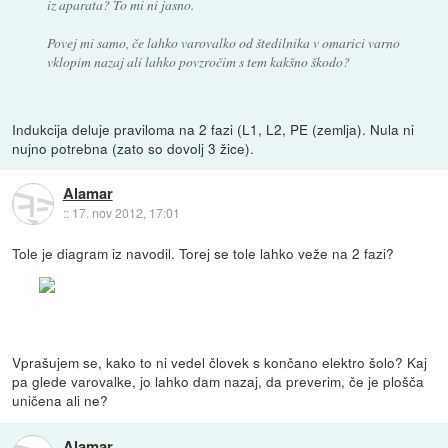
iz aparata? To mi ni jasno.
Povej mi samo, če lahko varovalko od štedilnika v omarici varno
vklopim nazaj ali lahko povzročim s tem kakšno škodo?
Indukcija deluje praviloma na 2 fazi (L1, L2, PE (zemlja). Nula ni
nujno potrebna (zato so dovolj 3 žice).
Alamar
::
17. nov 2012, 17:01
Tole je diagram iz navodil. Torej se tole lahko veže na 2 fazi?
Vprašujem se, kako to ni vedel človek s končano elektro šolo? Kaj
pa glede varovalke, jo lahko dam nazaj, da preverim, če je plošča
uničena ali ne?
Alamar