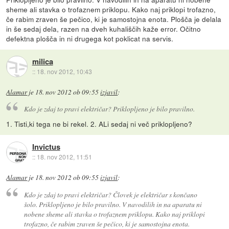
sheme ali stavka o trofaznem priklopu. Kako naj priklopi trofazno,
če rabim zraven še pečico, ki je samostojna enota. Plošča je delala
in še sedaj dela, razen na dveh kuhališčih kaže error. Očitno
defektna plošča in ni drugega kot poklicat na servis.
milica
::
18. nov 2012, 10:43
Alamar
je
18. nov 2012 ob 09:55
izjavil
:
Kdo je zdaj to pravi električar? Priklopljeno je bilo pravilno.
1. Tisti,ki tega ne bi rekel. 2. ALi sedaj ni več priklopljeno?
Invictus
::
18. nov 2012, 11:51
Alamar
je
18. nov 2012 ob 09:55
izjavil
:
Kdo je zdaj to pravi električar? Človek je električar s končano
šolo. Priklopljeno je bilo pravilno. V navodilih in na aparatu ni
nobene sheme ali stavka o trofaznem priklopu. Kako naj priklopi
trofazno, če rabim zraven še pečico, ki je samostojna enota.