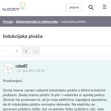
☰
Forum
»
Elektrotehnika in elektronika
»
Indukcijska plošča
Indukcijska plošča
«
1
2
»
roba87
::
21. sep 2012, 02:16
Pozdravljeni.
Doma imamo namen nabaviti indukcijsko ploščo s štirimi kuhalnimi
ploščami. Sedaj imamo ploščo 3×plin 1×elektrika in spodaj pečico.
Zanima me predvsem to, ali je moja električna napeljava sposobna,
da bi indukcijska plošča normalno delovala. Na elektriko se
spoznam približno toliko, kot na jedrsko fiziko (približno nič), zato