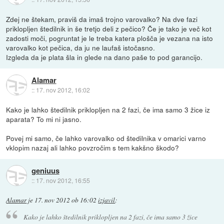
Zdej ne štekam, praviš da imaš trojno varovalko? Na dve fazi
priklopljen štedilnik in še tretjo deli z pečico? Če je tako je več kot
zadosti moči, pogruntat je le treba katera plošča je vezana na isto
varovalko kot pečica, da ju ne laufaš istočasno.
Izgleda da je plata šla in glede na dano paše to pod garancijo.
Alamar
::
17. nov 2012, 16:02
Kako je lahko štedilnik priklopljen na 2 fazi, če ima samo 3 žice iz
aparata? To mi ni jasno.
Povej mi samo, če lahko varovalko od štedilnika v omarici varno
vklopim nazaj ali lahko povzročim s tem kakšno škodo?
geniuus
::
17. nov 2012, 16:55
Alamar
je
17. nov 2012 ob 16:02
izjavil
:
Kako je lahko štedilnik priklopljen na 2 fazi, če ima samo 3 žice