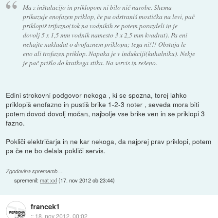
Ma z inštalacijo in priklopom ni bilo nič narobe. Shema
prikazuje enofazen priklop, če pa odstraniš mostička na levi, pač
priklopiš trifazno(tok na vodnikih se potem porazdeli in je
dovolj 5 x 1,5 mm vodnik namesto 3 x 2,5 mm kvadrat). Pa eni
nehajte nakladat o dvofaznem priklopu; tega ni!!! Obstaja le
eno ali trofazen priklop. Napaka je v indukciji(kuhalniku). Nekje
je pač prišlo do kratkega stika. Na servis in rešeno.
Edini strokovni podgovor nekoga , ki se spozna, torej lahko
priklopiš enofazno in pustiš brike 1-2-3 noter , seveda mora biti
potem dovod dovolj močan, najbolje vse brike ven in se priklopi 3
fazno.
Pokliči električarja in ne kar nekoga, da najprej prav priklopi, potem
pa če ne bo delala pokliči servis.
Zgodovina sprememb…
spremenil:
mat xxl
(
17. nov 2012 ob 23:44
)
francek1
::
18. nov 2012, 00:02