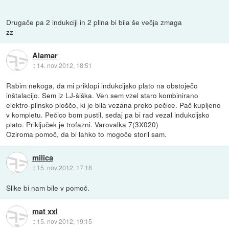
Drugače pa 2 indukciji in 2 plina bi bila še večja zmaga
zz
Alamar
::
14. nov 2012, 18:51
Rabim nekoga, da mi priklopi indukcijsko plato na obstoječo
inštalacijo. Sem iz LJ-šiška. Ven sem vzel staro kombinirano
elektro-plinsko ploščo, ki je bila vezana preko pečice. Pač kupljeno
v kompletu. Pečico bom pustil, sedaj pa bi rad vezal indukcijsko
plato. Priključek je trofazni. Varovalka 7(3X020)
Oziroma pomoč, da bi lahko to mogoče storil sam.
milica
::
15. nov 2012, 17:18
Slike bi nam bile v pomoč.
mat xxl
::
15. nov 2012, 19:15