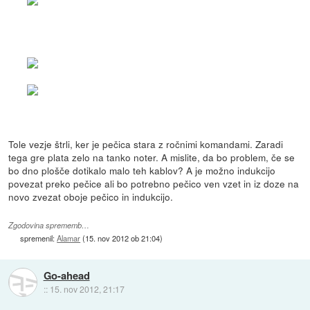
Tole vezje štrli, ker je pečica stara z ročnimi komandami. Zaradi
tega gre plata zelo na tanko noter. A mislite, da bo problem, če se
bo dno plošče dotikalo malo teh kablov? A je možno indukcijo
povezat preko pečice ali bo potrebno pečico ven vzet in iz doze na
novo zvezat oboje pečico in indukcijo.
Zgodovina sprememb…
spremenil:
Alamar
(
15. nov 2012 ob 21:04
)
Go-ahead
::
15. nov 2012, 21:17