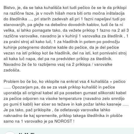
Bistvo, je, da se taka kuhališča kot tudi pečico če se le da priklopi
na različne faze, ja v novih hišah mora biti orto močna inštalacija
do štedilnika ..., pri starih zadevah ali pri 1 fazni napeljavi tudi po
stanovanjih, pa glejte na debelino dovodnih kablov, tudi če ta ni
velika, si lahko pomagate tako, da vežete priklop 1 fazno na 2 ali 3
različne varovalke, navadno je v kuhinji 1 varovalka za štedilnik , 1
za pralni stroj ali kako luč, 1 za hladilnik in potem po podnožju
kuhinje potegnemo dodatne kable do pečice, da je del pečice
vezan na isti priklop kot še hladilnik, del na isti, kot pomivalni stroj
ali kaka luč napa, del pa na predviden priklop za štedilnik.
Navadno že če to razbijemo vsaj na 2 priklopa / varovalke
zadošča.
Problem bo če bo, ko vklopite na enkrat vsa 4 kuhališča + pečico
...... Opozarjam pa, da se za vsak priklop kuhališč in pečice
uporablja ali original kabel ali pa poseben gumast silikonski kabel
za pečice odporen na visoke temperature (navadno zelo smrdijo
po gumi ti kabli) ker sicer so težave in kak požar lahko kasneje .....
Je pa tako, pač priklopite , če odletavajo varovalke lahko
naknadno še kaj spremenite, priklop takega štedilnika in plošče
samo na 1 varovalko je pa NOROST !