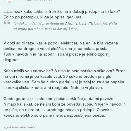
Ja, ampak kako lahko iz treh žic na indukciji priklopi na tri faze?
Edino po postopku, ki ga je opisal geniuus
(Indukcija deluje praviloma na 2 fazi (L1, L2, PE (zemlja). Nula
ni nujno potrebna (zato so dovolj 3 žice)
V dozi so tri faze, kar je potrdil električar. Na eni je bila vezana
pečica, na drugo je vezal ploščo, ena je pa ostala prosta.
Tudi v navodilih in na spodnji strani plošče je edino zgornji
diagram.
Kako misliš ven varovalke? A niso te avtomatske s stikalom? Error
na eni rinki mi je pa kazalo vsak 30 sekund preden je vrglo
varovalko ven. Sem še čudno gledal, kaj je zdaj to za ena napaka
in nekaj stiskal knofe, a ni reagiralo. Nato je vrglo ven.
Glede garancije - zato sem plačal električarja, da mi poveže.
Nimajo kaj sikat, če ne jim bom že povedal svoje. Nikjer v navodilih
ne piše, da mora priti z uradnega servisa priklopit. Človek s
končano elektro šolo pa je menda usposobljena oseba.
Zgodovina sprememb…