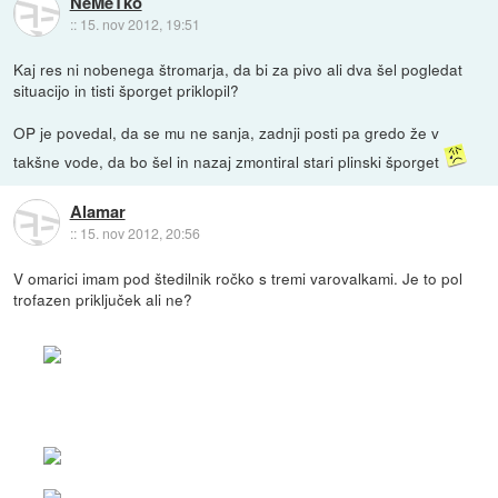
NeMeTko
::
15. nov 2012, 19:51
Kaj res ni nobenega štromarja, da bi za pivo ali dva šel pogledat
situacijo in tisti šporget priklopil?
OP je povedal, da se mu ne sanja, zadnji posti pa gredo že v
takšne vode, da bo šel in nazaj zmontiral stari plinski šporget
Alamar
::
15. nov 2012, 20:56
V omarici imam pod štedilnik ročko s tremi varovalkami. Je to pol
trofazen priključek ali ne?