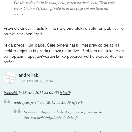
Plošča je delala in še sedaj dela, razen na dveh kuhališčih kaže
error. Očitno defektna plošča in ni drugega kot poklicat na
servis.
Pravi električar ni tisti, ki ima narejeno elektro šolo, ampak tisti, ki
naredi strokovni izpit.
Ki ga precej ljudi pade. Šele potem naj bi imel pravico delati na
elektro objektih in prodajati svoje storitve. Problem elektrike je da
ob napačni napeljavi/vezavi lahko povzroči veliko škode. Recimo
požar ...
andrejrak
::
18. nov 2012, 12:04
francek1
je
18. nov 2012 ob 00:02
izjavil
:
andrejrak
je
17. nov 2012 ob 23:30
izjavil
:
Seveda obstajaja tudi dvofazni priklop. Revno te
dni sem priklapljal tako indukcijo.
Razveseli me s shemo ali fotografijo; da se bodo še ostali, ki se