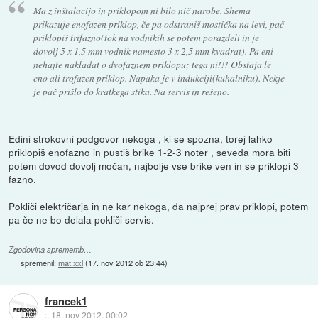
Ma z inštalacijo in priklopom ni bilo nič narobe. Shema
prikazuje enofazen priklop, če pa odstraniš mostička na levi, pač
priklopiš trifazno(tok na vodnikih se potem porazdeli in je
dovolj 5 x 1,5 mm vodnik namesto 3 x 2,5 mm kvadrat). Pa eni
nehajte nakladat o dvofaznem priklopu; tega ni!!! Obstaja le
eno ali trofazen priklop. Napaka je v indukciji(kuhalniku). Nekje
je pač prišlo do kratkega stika. Na servis in rešeno.
Edini strokovni podgovor nekoga , ki se spozna, torej lahko
priklopiš enofazno in pustiš brike 1-2-3 noter , seveda mora biti
potem dovod dovolj močan, najbolje vse brike ven in se priklopi 3
fazno.
Pokliči električarja in ne kar nekoga, da najprej prav priklopi, potem
pa če ne bo delala pokliči servis.
Zgodovina sprememb…
spremenil:
mat xxl
(
17. nov 2012 ob 23:44
)
francek1
::
18. nov 2012, 00:02