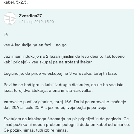
kabel. 5x2.5.
Zvezdica27
::
21. sep 2012, 15:20
lp,
vse 4 indukcije na en fazi... no go.
Jaz imam indukcijo na 2 fazah (mislim da levo desno, itak ločeno
kabli pridejo) - vse skupaj pa na trofazni štekar.
Logično je, da pride vs eskupaj na 3 varovalke, torej tri faze.
Pazi če se boš igral s kabli iz drugih štekarjev, da ne bo vse ista
faza, torej dva štekarja, a ena in ista varovalka.
Varovalke pusti originalne, torej 16A. Da bi pa varovalke močneje
dal, 20A ali celo 25 A... jaz ne bi, tvoja bajta je pa tvoja.
Svetujem da lokalnega štromarja na pir pripelješ in da pogleda. Če
imaš požirke ni noben problem potegniti dodaten kabel od omarice.
Če požirk nimaš, tudi izbire nimaš.