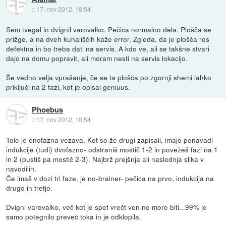
::
17. nov 2012, 18:54
Sem tvegal in dvignil varovalko. Pečica normalno dela. Plošča se
prižge, a na dveh kuhališčih kaže error. Zgleda, da je plošča res
defektna in bo treba dati na servis. A kdo ve, ali se takšne stvari
dajo na domu popravit, ali moram nesti na servis lokacijo.
Še vedno velja vprašanje, če se ta plošča po zgornji shemi lahko
priključi na 2 fazi, kot je opisal geniuus.
Phoebus
::
17. nov 2012, 18:54
Tole je enofazna vezava. Kot so že drugi zapisali, imajo ponavadi
indukcije (tudi) dvofazno- odstraniš mostič 1-2 in povežeš fazi na 1
in 2 (pustiš pa mostič 2-3). Najbrž prejšnja ali naslednja slika v
navodilih.
Če imaš v dozi tri faze, je no-brainer- pečica na prvo, indukcija na
drugo in tretjo.
Dvigni varovalko, več kot je spet vrečt ven ne more biti...99% je
samo potegnilo preveč toka in je odklopila.