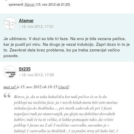
spremenil:
Alamar
(
15. nov 2012 ob 21:25
)
Alamar
::
16. nov 2012, 17:31
Je uštimano. V dozi so bile tri faze. Na eno je bila vezana pečica,
kar je pustil pri miru. Na drugo je vezal indukcijo. Zaprl dozo in to je
to. Zaenkrat dela brez problema, bo pa treba zamenjat večino
posode.
St235
::
16. nov 2012, 17:39
mat xxl
je
15. nov 2012 ob 19:15
izjavil
:
Bistvo, je, da se taka kuhališča kot tudi pečico če se le da
priklopi na različne faze, ja v novih hišah mora biti orto močna
inštalacija do štedilnika ..., pri starih zadevah ali pri 1 fazni
napeljavi tudi po stanovanjih, pa glejte na debelino dovodnih
kablov, tudi če ta ni velika, si lahko pomagate tako, da vežete
priklop 1 fazno na 2 ali 3 različne varovalke, navadno je v
kuhinji 1 varovalka za štedilnik , 1 za pralni stroj ali kako luč, 1