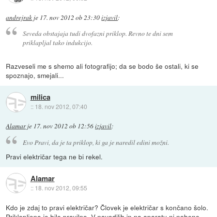
andrejrak
je
17. nov 2012 ob 23:30
izjavil
:
Seveda obstajaja tudi dvofazni priklop. Revno te dni sem
priklapljal tako indukcijo.
Razveseli me s shemo ali fotografijo; da se bodo še ostali, ki se
spoznajo, smejali...
milica
::
18. nov 2012, 07:40
Alamar
je
17. nov 2012 ob 12:56
izjavil
:
Evo Pravi, da je ta priklop, ki ga je naredil edini možni.
Pravi električar tega ne bi rekel.
Alamar
::
18. nov 2012, 09:55
Kdo je zdaj to pravi električar? Človek je električar s končano šolo.
Priklopljeno je bilo pravilno. V navodilih in na aparatu ni nobene