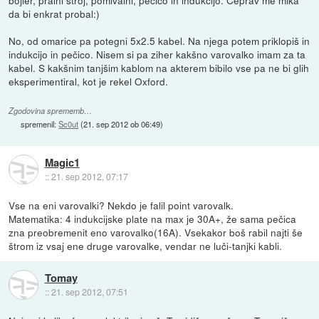
da bi enkrat probal:)
No, od omarice pa potegni 5x2.5 kabel. Na njega potem priklopiš in
indukcijo in pečico. Nisem si pa ziher kakšno varovalko imam za ta
kabel. S kakšnim tanjšim kablom na akterem bibilo vse pa ne bi glih
eksperimentiral, kot je rekel Oxford.
Zgodovina sprememb…
spremenil:
Sc0ut
(
21. sep 2012 ob 06:49
)
Magic1
::
21. sep 2012, 07:17
Vse na eni varovalki? Nekdo je falil point varovalk.
Matematika: 4 indukcijske plate na max je 30A+, že sama pečica
zna preobremenit eno varovalko(16A). Vsekakor boš rabil najti še
štrom iz vsaj ene druge varovalke, vendar ne luči-tanjki kabli.
Tomay
::
21. sep 2012, 07:51