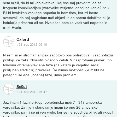
sem mislil, da bi mi kdo svetoval, kaj vse naj preverim, da se
izognem komplikacijam (varovalke verjetno, debelina kabla? itd.).
Bil bi hvaležen vsakega napotka in bom tisto, kar mi boste
svetovali, da naj pogledam tudi objavil in da potem določimo ali je
indukcija primerna ali ne. Hvaležen bom za vsak vaš napotek in
trud. Hvala.
Oxford
::
21. sep 2012, 06:10
Nisem sicer štromar, ampak zagotovo boš potreboval (vsaj) 2-fazni
priklop, če želiš izkoristiti ploščo v celoti. V nasprotnem primeru bo
tokovna obremenitev ene faze (na katero je verjetno sedaj
priključen štedilnik) prevelika. Če nimaš možnosti kje iz bližine
potegniti še ene (ločene) faze, imaš problem.
Sc0ut
::
21. sep 2012, 06:47
Jaz imam 1 fazni priklop, obračunska moč 7 - 34? amperska
varovalka. Za njo v stanovanju imam še eno 26 ampersko
varovalko, pa mi še ni ven vrglo, ker se ne zgodi da bi hkrati vklopil
bojler, pralni stroj, pomivalni, pečico in indukcijo. Čeprav me mika