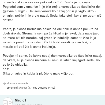
powerboost in je čez čas pokazalo error. Plošča je ugasnila.
Pogledal sem v omarico in je bila trojna varovalka od štedilnika dol
(glavne ni vrglo). Dal sem varovalko nazaj gor in je vrglo iskro v
omarici, počilo in jo vrglo nazaj. Sedaj tako stoji, ker si ne upam nič
dotikati.
Včeraj je plošča normalmo delala na eni rinki in danes pol ure na
dveh rinkah. Štromarja sem pa že klical in je rekel, da z napeljavo
ne more biti nič narobe, saj gredo iz indukcije samo tri žice in je
vezal na prosto fazo v dozi. Če bi hotel vezati na dve fazi, bi
moralo biti več žic iz same indukcije.
Povejte mi samo, če lahko sedaj dam varovalko od štedilnika nazaj,
da vidim, ali je plošča uničena ali ne? Se lahko kaj zgodi sedaj, ko
se je že ohladila.
edit:
Slika omarice in kabla iz plošče je malo višje gor.
Zgodovina sprememb…
spremenil:
Alamar
(
17. nov 2012 ob 14:42
)
Magic1
::
17. nov 2012, 15:56