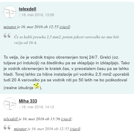
telexdell
::
16. mar 2016, 13:56
mirator
je
16. mar 2016 ob 12:55
izjavil
:
Če so kabli preseka 2,5 mm2, potem jakost varovalke ne sme biti
večja od 16 A.
To velja, če je vodnik trajno obremenjen torej 24/7. Grelci (oz.
tuljave pri indukciji) na štedilniku pa se vklapljajo in izklapljajo. Tako
je vodnik obremenjen le kratek čas, v preostalem času pa se lahko
hladi. Torej lahko za hišne instalacije pri vodniku 2,5 mm2 uporabiš
tudi 20 A varovalko pa se vodnik niti po 50 letih ne bo poškodoval
(realne izkušnje
).
Miha 333
::
16. mar 2016, 14:12
telexdell
je
16. mar 2016 ob 13:56
izjavil
:
mirator
je
16. mar 2016 ob 12:55
izjavil
: