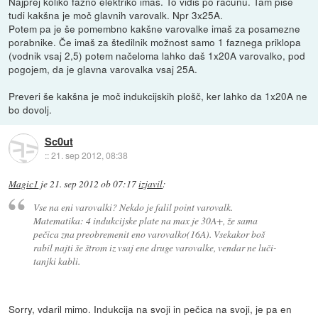
Najprej koliko fazno elektriko imaš. To vidiš po računu. Tam piše
tudi kakšna je moč glavnih varovalk. Npr 3x25A.
Potem pa je še pomembno kakšne varovalke imaš za posamezne
porabnike. Če imaš za štedilnik možnost samo 1 faznega priklopa
(vodnik vsaj 2,5) potem načeloma lahko daš 1x20A varovalko, pod
pogojem, da je glavna varovalka vsaj 25A.
Preveri še kakšna je moč indukcijskih plošč, ker lahko da 1x20A ne
bo dovolj.
Sc0ut
::
21. sep 2012, 08:38
Magic1
je
21. sep 2012 ob 07:17
izjavil
:
Vse na eni varovalki? Nekdo je falil point varovalk.
Matematika: 4 indukcijske plate na max je 30A+, že sama
pečica zna preobremenit eno varovalko(16A). Vsekakor boš
rabil najti še štrom iz vsaj ene druge varovalke, vendar ne luči-
tanjki kabli.
Sorry, vdaril mimo. Indukcija na svoji in pečica na svoji, je pa en