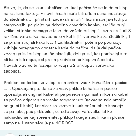
Bistvo, je, da se taka kuhališča kot tudi pečico če se le da priklopi
na različne faze, ja v novih hišah mora biti orto močna inštalacija
do štedilnika ..., pri starih zadevah ali pri 1 fazni napeljavi tudi po
stanovanjih, pa glejte na debelino dovodnih kablov, tudi če ta ni
velika, si lahko pomagate tako, da vežete priklop 1 fazno na 2 ali 3
različne varovalke, navadno je v kuhinji 1 varovalka za štedilnik , 1
za pralni stroj ali kako luč, 1 za hladilnik in potem po podnožju
kuhinje potegnemo dodatne kable do pečice, da je del pečice
vezan na isti priklop kot še hladilnik, del na isti, kot pomivalni stroj
ali kaka luč napa, del pa na predviden priklop za štedilnik.
Navadno že če to razbijemo vsaj na 2 priklopa / varovalke
zadošča.
Problem bo če bo, ko vklopite na enkrat vsa 4 kuhališča + pečico
...... Opozarjam pa, da se za vsak priklop kuhališč in pečice
uporablja ali original kabel ali pa poseben gumast silikonski kabel
za pečice odporen na visoke temperature (navadno zelo smrdijo
po gumi ti kabli) ker sicer so težave in kak požar lahko kasneje .....
Je pa tako, pač priklopite , če odletavajo varovalke lahko
naknadno še kaj spremenite, priklop takega štedilnika in plošče
samo na 1 varovalko je pa NOROST !