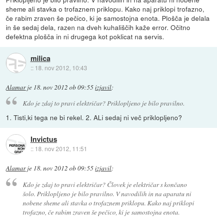
sheme ali stavka o trofaznem priklopu. Kako naj priklopi trofazno,
če rabim zraven še pečico, ki je samostojna enota. Plošča je delala
in še sedaj dela, razen na dveh kuhališčih kaže error. Očitno
defektna plošča in ni drugega kot poklicat na servis.
milica
::
18. nov 2012, 10:43
Alamar
je
18. nov 2012 ob 09:55
izjavil
:
Kdo je zdaj to pravi električar? Priklopljeno je bilo pravilno.
1. Tisti,ki tega ne bi rekel. 2. ALi sedaj ni več priklopljeno?
Invictus
::
18. nov 2012, 11:51
Alamar
je
18. nov 2012 ob 09:55
izjavil
:
Kdo je zdaj to pravi električar? Človek je električar s končano
šolo. Priklopljeno je bilo pravilno. V navodilih in na aparatu ni
nobene sheme ali stavka o trofaznem priklopu. Kako naj priklopi
trofazno, če rabim zraven še pečico, ki je samostojna enota.