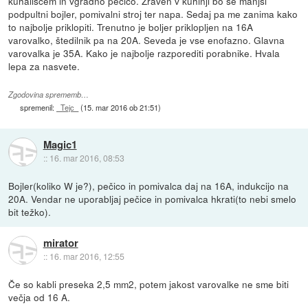
kuhališčem in vgradno pečico. Zraven v kuhinji bo še manjši
podpultni bojler, pomivalni stroj ter napa. Sedaj pa me zanima kako
to najbolje priklopiti. Trenutno je boljer priklopljen na 16A
varovalko, štedilnik pa na 20A. Seveda je vse enofazno. Glavna
varovalka je 35A. Kako je najbolje razporediti porabnike. Hvala
lepa za nasvete.
Zgodovina sprememb…
spremenil:
_Tejc_
(
15. mar 2016 ob 21:51
)
Magic1
::
16. mar 2016, 08:53
Bojler(koliko W je?), pečico in pomivalca daj na 16A, indukcijo na
20A. Vendar ne uporabljaj pečice in pomivalca hkrati(to nebi smelo
bit težko).
mirator
::
16. mar 2016, 12:55
Če so kabli preseka 2,5 mm2, potem jakost varovalke ne sme biti
večja od 16 A.