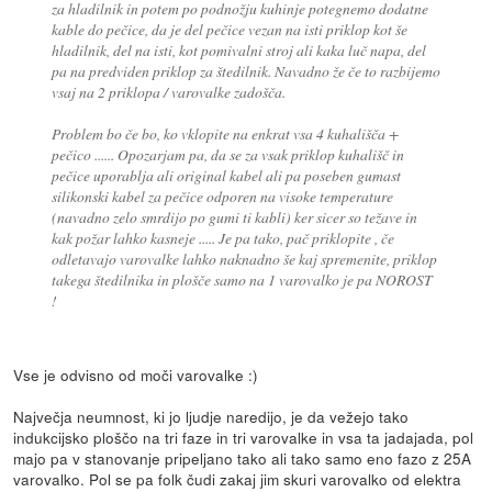
za hladilnik in potem po podnožju kuhinje potegnemo dodatne
kable do pečice, da je del pečice vezan na isti priklop kot še
hladilnik, del na isti, kot pomivalni stroj ali kaka luč napa, del
pa na predviden priklop za štedilnik. Navadno že če to razbijemo
vsaj na 2 priklopa / varovalke zadošča.
Problem bo če bo, ko vklopite na enkrat vsa 4 kuhališča +
pečico ...... Opozarjam pa, da se za vsak priklop kuhališč in
pečice uporablja ali original kabel ali pa poseben gumast
silikonski kabel za pečice odporen na visoke temperature
(navadno zelo smrdijo po gumi ti kabli) ker sicer so težave in
kak požar lahko kasneje ..... Je pa tako, pač priklopite , če
odletavajo varovalke lahko naknadno še kaj spremenite, priklop
takega štedilnika in plošče samo na 1 varovalko je pa NOROST
!
Vse je odvisno od moči varovalke :)
Največja neumnost, ki jo ljudje naredijo, je da vežejo tako
indukcijsko ploščo na tri faze in tri varovalke in vsa ta jadajada, pol
majo pa v stanovanje pripeljano tako ali tako samo eno fazo z 25A
varovalko. Pol se pa folk čudi zakaj jim skuri varovalko od elektra