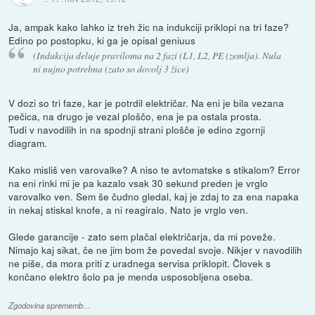
Ja, ampak kako lahko iz treh žic na indukciji priklopi na tri faze?
Edino po postopku, ki ga je opisal geniuus
(Indukcija deluje praviloma na 2 fazi (L1, L2, PE (zemlja). Nula
ni nujno potrebna (zato so dovolj 3 žice)
V dozi so tri faze, kar je potrdil električar. Na eni je bila vezana
pečica, na drugo je vezal ploščo, ena je pa ostala prosta.
Tudi v navodilih in na spodnji strani plošče je edino zgornji
diagram.
Kako misliš ven varovalke? A niso te avtomatske s stikalom? Error
na eni rinki mi je pa kazalo vsak 30 sekund preden je vrglo
varovalko ven. Sem še čudno gledal, kaj je zdaj to za ena napaka
in nekaj stiskal knofe, a ni reagiralo. Nato je vrglo ven.
Glede garancije - zato sem plačal električarja, da mi poveže.
Nimajo kaj sikat, če ne jim bom že povedal svoje. Nikjer v navodilih
ne piše, da mora priti z uradnega servisa priklopit. Človek s
končano elektro šolo pa je menda usposobljena oseba.
Zgodovina sprememb…