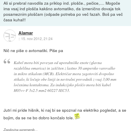
Ali si prebral navodila za priklop ind. plošče., pečice,.... Mogoče
ima vsaj ind plošča kakšno avtomatiko, da izmenično dovaja tok
posameznim ploščam (odpade potreba po več fazah. Boš pa več
časa kuhal!!
Alamar
::
15. nov 2012, 21:24
Nič ne piše o avtomatiki. Piše pa
Kabel mora biti povezan od uporabniške enote (glavna
razdelilna omarica) in zaščiten z lastno 30 ampersko varovalko
in mikro stikalom (MCB). Električar mora zagotoviti dvopolno
stikalo, ki ločuje obe liniji in nevtralni prevodnik z vsaj 3,00 mm
ločenima kontaktoma. Za indukcijsko ploščo mora biti kabel
H05vv-F 3x2.5 mm2 60227 IEC53.
Jutri mi pride hišnik, ki naj bi se spoznal na elektriko pogledat, a se
bojim, da se ne bo dobro končalo tole.
Zgodovina sprememb…