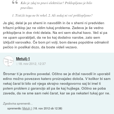
Kdo je zdaj to pravi električar? Priklopljeno je bilo
pravilno.
1. Tisti,ki tega ne bi rekel. 2. Ali sedaj ni več priklopljeno?
Ja glej, delal je po shemi in navodilih in če v shemi ni predviden
trifazni priklop jaz ne vidim tukaj problema. Zadeva je še vedno
priklopljena in dve rinki delata. Na eni sem skuhal kavo. Več si pa
ne upam uporabljati, da ne bo kaj dodatno narobe, zato sem
izključil varovalko. Če bom pri volji, bom danes popoldne odmaknil
pečico in poslikal dozo, da boste videli vezavo.
Metulj-1
::
18. nov 2012, 12:37
Štromar ti je pravilno povedal. Očitno se je držal navodil in uporabil
edino možno povezavo katero proizvajalec določa. V kolikor bi sam
nekaj čaral bi bilo od njega skrajno neodgovorno saj bi imel ti
potem problem z garancijo ali pa še kaj hujšega. Očitno se poba
zaveda, da ne sme sam neki čarat, kar se pa nekateri tukaj gor ne.
Zgodovina sprememb…
spremenilo:
Metulj-1
(
18. nov 2012 ob 12:38
)