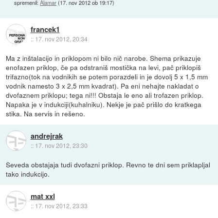
spremenil:
Alamar
(
17. nov 2012 ob 19:17
)
francek1
::
17. nov 2012, 20:34
Ma z inštalacijo in priklopom ni bilo nič narobe. Shema prikazuje
enofazen priklop, če pa odstraniš mostička na levi, pač priklopiš
trifazno(tok na vodnikih se potem porazdeli in je dovolj 5 x 1,5 mm
vodnik namesto 3 x 2,5 mm kvadrat). Pa eni nehajte nakladat o
dvofaznem priklopu; tega ni!!! Obstaja le eno ali trofazen priklop.
Napaka je v indukciji(kuhalniku). Nekje je pač prišlo do kratkega
stika. Na servis in rešeno.
andrejrak
::
17. nov 2012, 23:30
Seveda obstajaja tudi dvofazni priklop. Revno te dni sem priklapljal
tako indukcijo.
mat xxl
::
17. nov 2012, 23:33