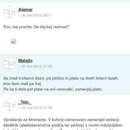
Alamar
::
18. nov 2012, 20:11
Evo, kaj pravite. Se daj kaj razbrati?
Malajlo
::
18. nov 2012, 21:05
da imaš trofazno dozo, pa pečico in plato na dveh ločeni fazah.
eno fazo maš pa frej.
Pa če ti dela pol plate na eni varovalki, zamenjaj plato.
_Tejc_
::
15. mar 2016, 21:50
Vprašanje za štromarje. V kuhinji nameravam zamenjati sedanji
štedilnik (steklokeramična plošča ter pečica) z novim indukcijskim