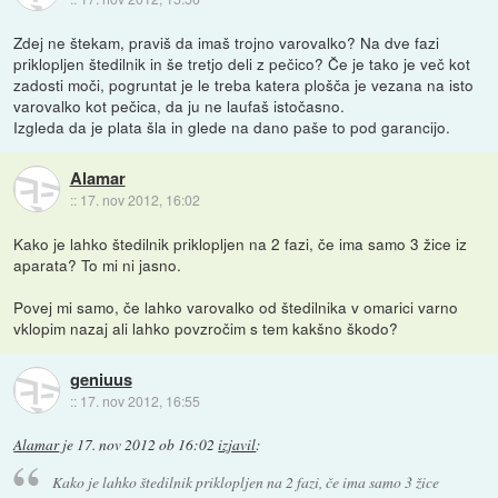
Zdej ne štekam, praviš da imaš trojno varovalko? Na dve fazi
priklopljen štedilnik in še tretjo deli z pečico? Če je tako je več kot
zadosti moči, pogruntat je le treba katera plošča je vezana na isto
varovalko kot pečica, da ju ne laufaš istočasno.
Izgleda da je plata šla in glede na dano paše to pod garancijo.
Alamar
::
17. nov 2012, 16:02
Kako je lahko štedilnik priklopljen na 2 fazi, če ima samo 3 žice iz
aparata? To mi ni jasno.
Povej mi samo, če lahko varovalko od štedilnika v omarici varno
vklopim nazaj ali lahko povzročim s tem kakšno škodo?
geniuus
::
17. nov 2012, 16:55
Alamar
je
17. nov 2012 ob 16:02
izjavil
:
Kako je lahko štedilnik priklopljen na 2 fazi, če ima samo 3 žice