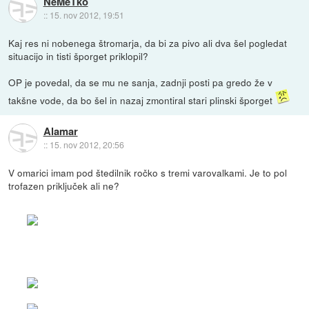
NeMeTko
::
15. nov 2012, 19:51
Kaj res ni nobenega štromarja, da bi za pivo ali dva šel pogledat
situacijo in tisti šporget priklopil?
OP je povedal, da se mu ne sanja, zadnji posti pa gredo že v
takšne vode, da bo šel in nazaj zmontiral stari plinski šporget
Alamar
::
15. nov 2012, 20:56
V omarici imam pod štedilnik ročko s tremi varovalkami. Je to pol
trofazen priključek ali ne?