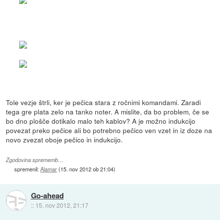
Tole vezje štrli, ker je pečica stara z ročnimi komandami. Zaradi
tega gre plata zelo na tanko noter. A mislite, da bo problem, če se
bo dno plošče dotikalo malo teh kablov? A je možno indukcijo
povezat preko pečice ali bo potrebno pečico ven vzet in iz doze na
novo zvezat oboje pečico in indukcijo.
Zgodovina sprememb…
spremenil:
Alamar
(
15. nov 2012 ob 21:04
)
Go-ahead
::
15. nov 2012, 21:17