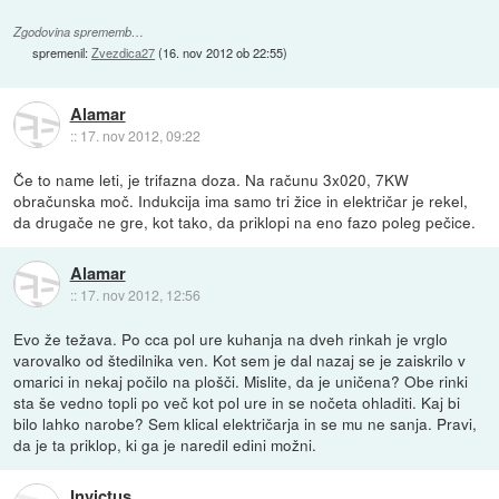
Zgodovina sprememb…
spremenil:
Zvezdica27
(
16. nov 2012 ob 22:55
)
Alamar
::
17. nov 2012, 09:22
Če to name leti, je trifazna doza. Na računu 3x020, 7KW
obračunska moč. Indukcija ima samo tri žice in električar je rekel,
da drugače ne gre, kot tako, da priklopi na eno fazo poleg pečice.
Alamar
::
17. nov 2012, 12:56
Evo že težava. Po cca pol ure kuhanja na dveh rinkah je vrglo
varovalko od štedilnika ven. Kot sem je dal nazaj se je zaiskrilo v
omarici in nekaj počilo na plošči. Mislite, da je uničena? Obe rinki
sta še vedno topli po več kot pol ure in se nočeta ohladiti. Kaj bi
bilo lahko narobe? Sem klical električarja in se mu ne sanja. Pravi,
da je ta priklop, ki ga je naredil edini možni.
Invictus