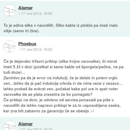
Alamar
::
17. nov 2012, 18:55
To je edina slika v navodilih. Sliko kabla iz plošče pa imaš malo
višje (samo tri žice).
Phoebus
::
17. nov 2012, 19:02
Če je dejansko trifazni priklop (slika trojne varovalke), bi moral
imeti 5 žil v dozi (poslikal si samo kable od šporgeta/pečice, ne pa
tudi doze)...
Zanimivo pa da je error na indukciji, če je delalo in potem vrglo
ven...lahko da je pač indukcija crknila in da nima veze z vezavo...
lahko probaš še enkrat ven, počakat kake pol ure in spet noter
varovalke da se plata zresetira če bo pomagalo?
Če pridejo na dom, je odvisno od servisa.ponavadi pa piše v
navodilih da lahko napravo priklopi le za to usposobljena oseba,
kar zna biti zabavno za garancijo če se obesijo :-/
Alamar
::
17. nov 2012, 19:12