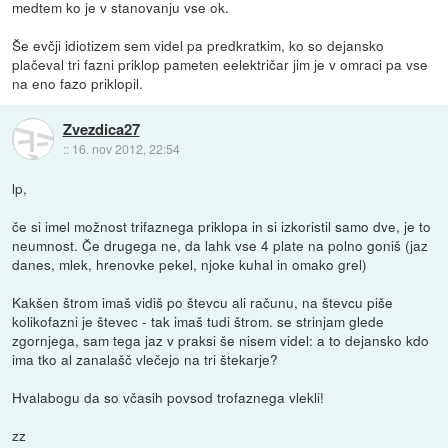
medtem ko je v stanovanju vse ok.
Še evčji idiotizem sem videl pa predkratkim, ko so dejansko
plačeval tri fazni priklop pameten eelektričar jim je v omraci pa vse
na eno fazo priklopil.
Zvezdica27
::
16. nov 2012, 22:54
lp,
če si imel možnost trifaznega priklopa in si izkoristil samo dve, je to
neumnost. Če drugega ne, da lahk vse 4 plate na polno goniš (jaz
danes, mlek, hrenovke pekel, njoke kuhal in omako grel)
Kakšen štrom imaš vidiš po števcu ali računu, na števcu piše
kolikofazni je števec - tak imaš tudi štrom. se strinjam glede
zgornjega, sam tega jaz v praksi še nisem videl: a to dejansko kdo
ima tko al zanalašč vlečejo na tri štekarje?
Hvalabogu da so včasih povsod trofaznega vlekli!
zz