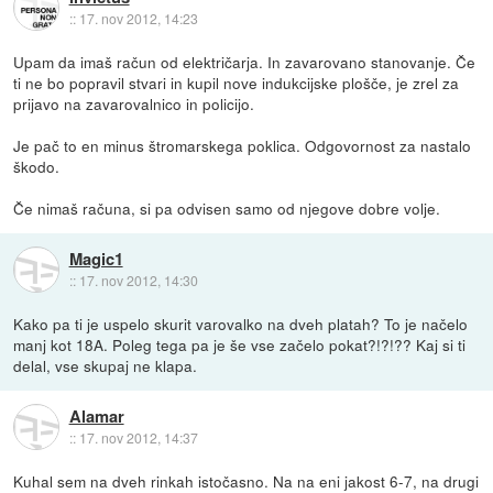
::
17. nov 2012, 14:23
Upam da imaš račun od električarja. In zavarovano stanovanje. Če
ti ne bo popravil stvari in kupil nove indukcijske plošče, je zrel za
prijavo na zavarovalnico in policijo.
Je pač to en minus štromarskega poklica. Odgovornost za nastalo
škodo.
Če nimaš računa, si pa odvisen samo od njegove dobre volje.
Magic1
::
17. nov 2012, 14:30
Kako pa ti je uspelo skurit varovalko na dveh platah? To je načelo
manj kot 18A. Poleg tega pa je še vse začelo pokat?!?!?? Kaj si ti
delal, vse skupaj ne klapa.
Alamar
::
17. nov 2012, 14:37
Kuhal sem na dveh rinkah istočasno. Na na eni jakost 6-7, na drugi