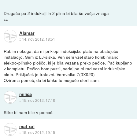
Drugače pa 2 indukciji in 2 plina bi bila še večja zmaga
zz
Alamar
::
14. nov 2012, 18:51
Rabim nekoga, da mi priklopi indukcijsko plato na obstoječo
inštalacijo. Sem iz LJ-šiška. Ven sem vzel staro kombinirano
elektro-plinsko ploščo, ki je bila vezana preko pečice. Pač kupljeno
v kompletu. Pečico bom pustil, sedaj pa bi rad vezal indukcijsko
plato. Priključek je trofazni. Varovalka 7(3X020)
Oziroma pomoč, da bi lahko to mogoče storil sam.
milica
::
15. nov 2012, 17:18
Slike bi nam bile v pomoč.
mat xxl
::
15. nov 2012, 19:15