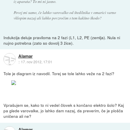
iz aparata? To mi ni jasno.
Povej mi samo, če lahko varovalko od štedilnika v omarici varno
vklopim nazaj ali lahko povzročim s tem kakšno škodo?
Indukcija deluje praviloma na 2 fazi (L1, L2, PE (zemlja). Nula ni
nujno potrebna (zato so dovolj 3 žice).
Alamar
::
17. nov 2012, 17:01
Tole je diagram iz navodil. Torej se tole lahko veže na 2 fazi?
Vprašujem se, kako to ni vedel človek s končano elektro šolo? Kaj
pa glede varovalke, jo lahko dam nazaj, da preverim, če je plošča
uničena ali ne?
Alamar