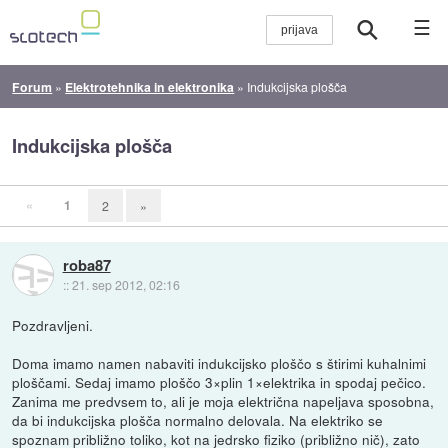
☰
Forum
»
Elektrotehnika in elektronika
»
Indukcijska plošča
Indukcijska plošča
«
1
2
»
roba87
::
21. sep 2012, 02:16
Pozdravljeni.
Doma imamo namen nabaviti indukcijsko ploščo s štirimi kuhalnimi
ploščami. Sedaj imamo ploščo 3×plin 1×elektrika in spodaj pečico.
Zanima me predvsem to, ali je moja električna napeljava sposobna,
da bi indukcijska plošča normalno delovala. Na elektriko se
spoznam približno toliko, kot na jedrsko fiziko (približno nič), zato