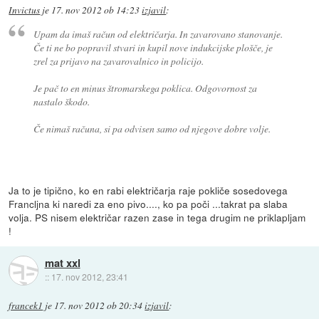
Invictus
je
17. nov 2012 ob 14:23
izjavil
:
Upam da imaš račun od električarja. In zavarovano stanovanje.
Če ti ne bo popravil stvari in kupil nove indukcijske plošče, je
zrel za prijavo na zavarovalnico in policijo.
Je pač to en minus štromarskega poklica. Odgovornost za
nastalo škodo.
Če nimaš računa, si pa odvisen samo od njegove dobre volje.
Ja to je tipično, ko en rabi električarja raje pokliče sosedovega
Francljna ki naredi za eno pivo...., ko pa poči ...takrat pa slaba
volja. PS nisem električar razen zase in tega drugim ne priklapljam
!
mat xxl
::
17. nov 2012, 23:41
francek1
je
17. nov 2012 ob 20:34
izjavil
: