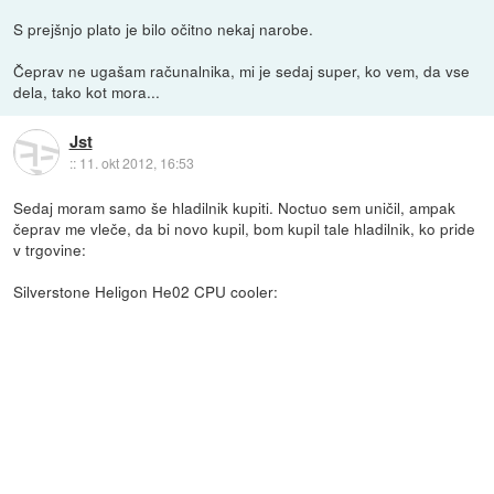
S prejšnjo plato je bilo očitno nekaj narobe.
Čeprav ne ugašam računalnika, mi je sedaj super, ko vem, da vse
dela, tako kot mora...
Jst
::
11. okt 2012, 16:53
Sedaj moram samo še hladilnik kupiti. Noctuo sem uničil, ampak
čeprav me vleče, da bi novo kupil, bom kupil tale hladilnik, ko pride
v trgovine:
Silverstone Heligon He02 CPU cooler: