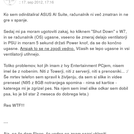
::
17. sep 2012, 17:16
Ko sem odinštaliral ASUS AI Suite, računalnik ni več zmatran in ne
gre v spanje.
Sedaj mi pa moram ugotoviti zakaj, ko kliknem "Shut Down" v W7,
in se računalnik (OS) ugasne, vseeno še zmeraj delajo ventilatorji
in PSU in moram 5 sekund držati Power knof, da se do končno
ugasne.
Ampak to se ne zgodi vedno.
Včasih se lepo ugasne in vsi
ventilatorji utihnejo.
Toliko problemov, kot jih imam z Ivy Entertainment PCjem, nisem
imel še z nobenim. Niti z Towerji, niti z serverji, niti s prenosniki... :/
Še mrtev telefon sem spravil k življenju, da sem si slike in videe
prenesel (N95 z 8GB notranjega spomina - nima sd kartice -
katerega mi je zgrizel pes. Na njem sem imel slike odkar sem dobil
psa, ko je bil star 2 meseca do dobrega leta.)
Res WTF!!!
---
Aja, pa če dam Sleep, še vedno ne znam nazaj vklopiti