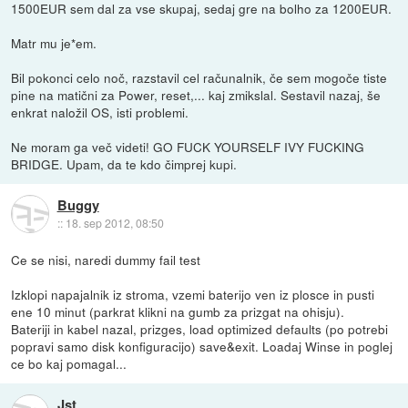
1500EUR sem dal za vse skupaj, sedaj gre na bolho za 1200EUR.
Matr mu je*em.
Bil pokonci celo noč, razstavil cel računalnik, če sem mogoče tiste
pine na matični za Power, reset,... kaj zmikslal. Sestavil nazaj, še
enkrat naložil OS, isti problemi.
Ne moram ga več videti! GO FUCK YOURSELF IVY FUCKING
BRIDGE. Upam, da te kdo čimprej kupi.
Buggy
::
18. sep 2012, 08:50
Ce se nisi, naredi dummy fail test
Izklopi napajalnik iz stroma, vzemi baterijo ven iz plosce in pusti
ene 10 minut (parkrat klikni na gumb za prizgat na ohisju).
Bateriji in kabel nazal, prizges, load optimized defaults (po potrebi
popravi samo disk konfiguracijo) save&exit. Loadaj Winse in poglej
ce bo kaj pomagal...
Jst