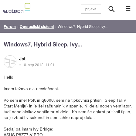
☰
Forum
»
Operacijski sistemi
»
Windows7, Hybrid Sleep, Ivy...
Windows7, Hybrid Sleep, Ivy...
Jst
::
10. sep 2012, 11:01
Hello!
Imam težavo oz. nevšečnost.
Ko sem imel P5K in q6600, sem na tipkovnici pritisnil Sleep (ali v
Start Meniju) in je šel računalnik v spanje. Ni delal noben ventilator,
tudi napajalnikov ventilator ni delal. Ko sem še enkrat pritisnil tipko,
se je zbudil v sekundi in sem lahko naprej delal.
Sedaj pa imam Ivy Bridge:
ASUS P8Z77-V PRO