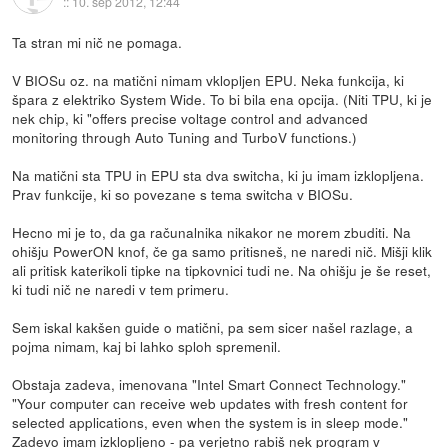
::
10. sep 2012, 12:44
Ta stran mi nič ne pomaga.
V BIOSu oz. na matični nimam vklopljen EPU. Neka funkcija, ki
špara z elektriko System Wide. To bi bila ena opcija. (Niti TPU, ki je
nek chip, ki "offers precise voltage control and advanced
monitoring through Auto Tuning and TurboV functions.)
Na matični sta TPU in EPU sta dva switcha, ki ju imam izklopljena.
Prav funkcije, ki so povezane s tema switcha v BIOSu.
Hecno mi je to, da ga računalnika nikakor ne morem zbuditi. Na
ohišju PowerON knof, če ga samo pritisneš, ne naredi nič. Mišji klik
ali pritisk katerikoli tipke na tipkovnici tudi ne. Na ohišju je še reset,
ki tudi nič ne naredi v tem primeru.
Sem iskal kakšen guide o matični, pa sem sicer našel razlage, a
pojma nimam, kaj bi lahko sploh spremenil.
Obstaja zadeva, imenovana "Intel Smart Connect Technology."
"Your computer can receive web updates with fresh content for
selected applications, even when the system is in sleep mode."
Zadevo imam izklopljeno - pa verjetno rabiš nek program v