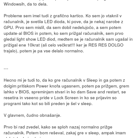
Windowsih, da to dela.
Probleme sem imel tudi z grafično kartico. Ko sem jo vtaknil v
računalnik, je svetila LED dioda, ki pove, da je nekaj narobe z
GPU. Prvo sem mislil, da sem dobil nedelujočo, a sem potem
update-al BIOS in potem, ko sem prižgal računalnik, sem prvo
gledal light show LED diod, medtem se je računalnik sam ugašal in
prižigal ene 10krat (ali celo večkrat!!! ker je RES RES DOLGO
trajalo), potem je pa vse delalo normalno.
---
Hecno mi je tudi to, da ko gre računalnik v Sleep in ga potem z
dolgim pritiskom Power knofa ugasnem, potem pa prižgem, grem
lahko v BIOS, spreminjam stvari in ko dam Save and restart, se
resetira in vseeno pride v Lock Screen in ko se prijavim so
programi tako kot so bili preden je šel v sleep.
V glavnem, čudno obnašanje.
Prvo bi rad zvedel, kako se sploh nazaj normalno prižge
računalnik. Potem bom reševal, zakaj gre v sleep, ampak imam