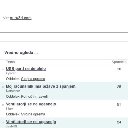
vir:
guru3d.com
Vredno ogleda ...
Tema
Sporočila
»
USB porti ne delujejo
10
kyloren
Oddelek:
Strojna oprema
»
Moj računalnik ima težave z spanjem.
25
Netrunner
Oddelek:
Pomoč in nasveti
»
Ventilatorji se ne ugasnejo
51
inbox
Oddelek:
Strojna oprema
»
Ventilatorji se ne ugasnejo
24
JaaN89