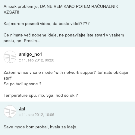
Ampak problem je, DA NE VEM KAKO POTEM RAČUNALNIK
VŽGATI!
Kaj morem posneti video, da boste videli????
Če nimate več nobene ideje, ne ponavljajte iste stvari v vsakem
postu, no. Prosim...
amigo_no1
::
11. sep 2012, 09:20
Zaženi winse v safe mode "with network support" ter nato običajen
stuff.
Se pc tudi ugasne ?
Temperature cpu, mb, vga, hdd so ok ?
Jst
::
11. sep 2012, 10:06
Save mode bom probal, hvala za idejo.