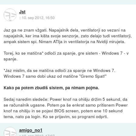
Jst
::
10. sep 2012, 16:50
Jaz ga ne znam vžgati. Napajalnik dela, ventilatorji so vezani na
napajalnik, ker ima kišta svoje senzorje, zato delajo tudi ventilatorji,
ampak sistem spi. Nimam ATIja in ventilatorja na Nvidiji mirujeta.
Torej, ko se matična* odloči za spanje, gre sistem - Windows 7 - v
spanje.
*Jaz mislim, da se matična odloči za spanje ne Windows 7.
Windows 7 samo dobi ukaz od matične "Gremo Spat!"
Kako pa potem zbudiš sistem, pa nimam pojma.
Sedaj naredim sledeče: Power knof na ohišju držim 5 sekund, da
se računalnik ugasne. Potem pa še enkrat samo pritisnem Power
knof na ohišju in se pojavi BIOS screen, potem ene 10 sekund
tema, nato pa login. Ko se prijavim, so programi odprti.
amigo_no1
::
10. sep 2012, 17:07