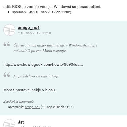
edit: BIOS je zadnje verzije, Windowsi so posodobljeni.
spremenil:
Jst
(
10. sep 2012 ob 11:02
)
amigo_no1
::
10. sep 2012, 11:10
Čeprav nimam nikjer nastavljeno v Windowsih, mi gre
računalnik po ene 15min v spanje.
http://www.howtogeek.com/howto/9090/lea...
Ampak delajo vsi ventilatorji.
Moraš nastaviti nekje v biosu.
Zgodovina sprememb…
spremenilo:
amigo_no1
(
10. sep 2012 ob 11:11
)
Jst