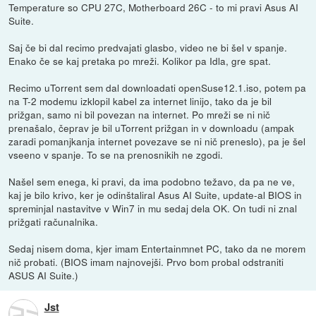
Temperature so CPU 27C, Motherboard 26C - to mi pravi Asus AI
Suite.
Saj če bi dal recimo predvajati glasbo, video ne bi šel v spanje.
Enako če se kaj pretaka po mreži. Kolikor pa Idla, gre spat.
Recimo uTorrent sem dal downloadati openSuse12.1.iso, potem pa
na T-2 modemu izklopil kabel za internet linijo, tako da je bil
prižgan, samo ni bil povezan na internet. Po mreži se ni nič
prenašalo, čeprav je bil uTorrent prižgan in v downloadu (ampak
zaradi pomanjkanja internet povezave se ni nič preneslo), pa je šel
vseeno v spanje. To se na prenosnikih ne zgodi.
Našel sem enega, ki pravi, da ima podobno težavo, da pa ne ve,
kaj je bilo krivo, ker je odinštaliral Asus AI Suite, update-al BIOS in
spreminjal nastavitve v Win7 in mu sedaj dela OK. On tudi ni znal
prižgati računalnika.
Sedaj nisem doma, kjer imam Entertainmnet PC, tako da ne morem
nič probati. (BIOS imam najnovejši. Prvo bom probal odstraniti
ASUS AI Suite.)
Jst