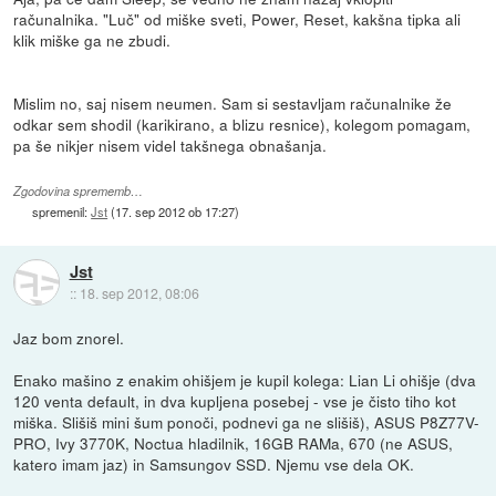
računalnika. "Luč" od miške sveti, Power, Reset, kakšna tipka ali
klik miške ga ne zbudi.
Mislim no, saj nisem neumen. Sam si sestavljam računalnike že
odkar sem shodil (karikirano, a blizu resnice), kolegom pomagam,
pa še nikjer nisem videl takšnega obnašanja.
Zgodovina sprememb…
spremenil:
Jst
(
17. sep 2012 ob 17:27
)
Jst
::
18. sep 2012, 08:06
Jaz bom znorel.
Enako mašino z enakim ohišjem je kupil kolega: Lian Li ohišje (dva
120 venta default, in dva kupljena posebej - vse je čisto tiho kot
miška. Slišiš mini šum ponoči, podnevi ga ne slišiš), ASUS P8Z77V-
PRO, Ivy 3770K, Noctua hladilnik, 16GB RAMa, 670 (ne ASUS,
katero imam jaz) in Samsungov SSD. Njemu vse dela OK.