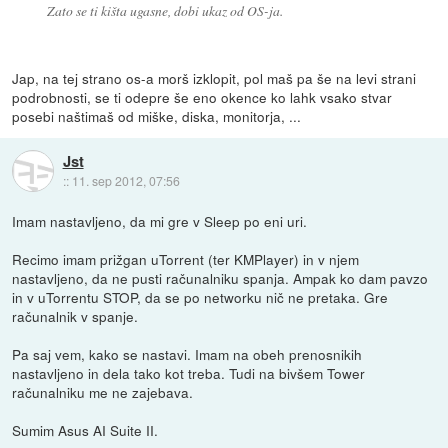
Zato se ti kišta ugasne, dobi ukaz od OS-ja.
Jap, na tej strano os-a morš izklopit, pol maš pa še na levi strani
podrobnosti, se ti odepre še eno okence ko lahk vsako stvar
posebi naštimaš od miške, diska, monitorja, ...
Jst
::
11. sep 2012, 07:56
Imam nastavljeno, da mi gre v Sleep po eni uri.
Recimo imam prižgan uTorrent (ter KMPlayer) in v njem
nastavljeno, da ne pusti računalniku spanja. Ampak ko dam pavzo
in v uTorrentu STOP, da se po networku nič ne pretaka. Gre
računalnik v spanje.
Pa saj vem, kako se nastavi. Imam na obeh prenosnikih
nastavljeno in dela tako kot treba. Tudi na bivšem Tower
računalniku me ne zajebava.
Sumim Asus AI Suite II.