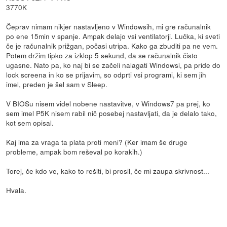
3770K
Čeprav nimam nikjer nastavljeno v Windowsih, mi gre računalnik
po ene 15min v spanje. Ampak delajo vsi ventilatorji. Lučka, ki sveti
če je računalnik prižgan, počasi utripa. Kako ga zbuditi pa ne vem.
Potem držim tipko za izklop 5 sekund, da se računalnik čisto
ugasne. Nato pa, ko naj bi se začeli nalagati Windowsi, pa pride do
lock screena in ko se prijavim, so odprti vsi programi, ki sem jih
imel, preden je šel sam v Sleep.
V BIOSu nisem videl nobene nastavitve, v Windows7 pa prej, ko
sem imel P5K nisem rabil nič posebej nastavljati, da je delalo tako,
kot sem opisal.
Kaj ima za vraga ta plata proti meni? (Ker imam še druge
probleme, ampak bom reševal po korakih.)
Torej, če kdo ve, kako to rešiti, bi prosil, če mi zaupa skrivnost...
Hvala.