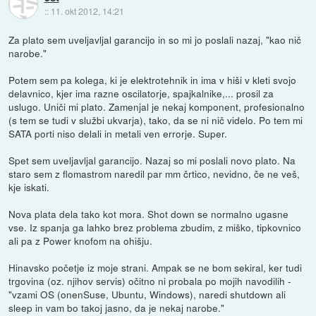
::
11. okt 2012, 14:21
Za plato sem uveljavljal garancijo in so mi jo poslali nazaj, "kao nič
narobe."
Potem sem pa kolega, ki je elektrotehnik in ima v hiši v kleti svojo
delavnico, kjer ima razne oscilatorje, spajkalnike,... prosil za
uslugo. Uniči mi plato. Zamenjal je nekaj komponent, profesionalno
(s tem se tudi v službi ukvarja), tako, da se ni nič videlo. Po tem mi
SATA porti niso delali in metali ven errorje. Super.
Spet sem uveljavljal garancijo. Nazaj so mi poslali novo plato. Na
staro sem z flomastrom naredil par mm črtico, nevidno, če ne veš,
kje iskati.
Nova plata dela tako kot mora. Shot down se normalno ugasne
vse. Iz spanja ga lahko brez problema zbudim, z miško, tipkovnico
ali pa z Power knofom na ohišju.
Hinavsko početje iz moje strani. Ampak se ne bom sekiral, ker tudi
trgovina (oz. njihov servis) očitno ni probala po mojih navodilih -
"vzami OS (onenSuse, Ubuntu, Windows), naredi shutdown ali
sleep in vam bo takoj jasno, da je nekaj narobe."