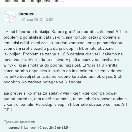
občutek, da je oboje povezano...
kamuee
::
10. sep 2012, 13:52
izklopi hibernate funkcijo. Katero grafično uporabla, če imaš ATI, je
problem z gonilniki in catalys-om, imamo tutdi ostali probleme s
tem, nisi edini. meni cca 1x na dan zamrzne komp pa sm izklopu
vsemožni šrot v ozadju pa da je sleep in hibernate obvezno
izklopljen. Problem se začne z 12.8 catalyst drajverji, čakamo na
novo verzijo. Mislim da to ni stvar v plati ampak v nastavitvah v
win7-ki, ki je smotana do podna, nažalost. EPU in TPU krmilta
samo porabo napajalca in skrbita da ima celoten sistem v danem
trenutku dovolj štroma da ne krepne ko zalaufaš nek crysis 2 ali
podobno, ko zadeva potegne velik štroma.
aja prever si ko imaš za štelat v win7 kaj ti kter knof pa power
button naredita, tam morš spremenit, to se nahaja v power options
v kontrol panelu. Pa izklopi sleep in hibernate obvezno če imaš ATI
GPU.
Zgodovina sprememb…
spremenil:
kamuee
(
10. sep 2012 ob 13:54
)