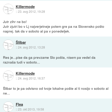
Killermode
::
23. avg 2012, 19:28
Jutr zihr ne bo!
Jutr zjutri bo v Lj najverjetneje potem gre pa na Slovensko pošto
naprej. tak da v soboto al pa v ponedeljek.
Šlibar
::
24. avg 2012, 13:28
Res je...pise da ga prevzame Slo pošta, nisem pa vedel da
raznaša tudi v soboto...
Killermode
::
24. avg 2012, 16:37
Šlibar to je pa odvisno od tvoje lokalne pošte al ti nosijo v soboto al
ne...
Flea
::
23. okt 2013, 19:58