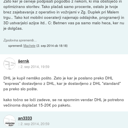
Zato ker je ceneje podpisati pogodbo z nekom, ki ima obstoječo in
optimizirano storitev. Tako plačaš samo procente, ostalo je tvoje
brez zajebavanja z operativo in vožnjami v Zg. Duplek pri Malem
trgu.. Tako kot mobilni ooeraterji najemajo oddajnike, programerji in
3D ustvarjalci azijce itd.. C: Betmen vas pa samo malo heca, ker nu
je dolgčas.
Zgodovina sprememb…
spremenil:
Machete
(
2. sep 2014 ob 18:18
)
šernk
::
2. sep 2014, 19:59
DHL je kupil nemško pošto. Zato je kar je poslano preko DHL
"express" dostavljeno z DHL, kar je dostavljeno z DHL "standard"
pa preko slo pošte.
kako točno se loči zadeve, se ne spomnim vendar DHL je potrebno
večinoma doplačat 15-20€ po paketu.
an3333
::
2. sep 2014, 20:59