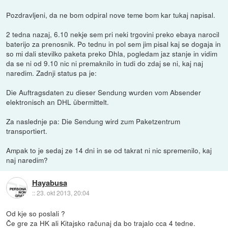
Pozdravljeni, da ne bom odpiral nove teme bom kar tukaj napisal.
2 tedna nazaj, 6.10 nekje sem pri neki trgovini preko ebaya narocil
baterijo za prenosnik. Po tednu in pol sem jim pisal kaj se dogaja in
so mi dali stevilko paketa preko Dhla, pogledam jaz stanje in vidim
da se ni od 9.10 nic ni premaknilo in tudi do zdaj se ni, kaj naj
naredim. Zadnji status pa je:
Die Auftragsdaten zu dieser Sendung wurden vom Absender
elektronisch an DHL übermittelt.
Za naslednje pa: Die Sendung wird zum Paketzentrum
transportiert.
Ampak to je sedaj ze 14 dni in se od takrat ni nic spremenilo, kaj
naj naredim?
Hayabusa
::
23. okt 2013, 20:04
Od kje so poslali ?
Če gre za HK ali Kitajsko računaj da bo trajalo cca 4 tedne.