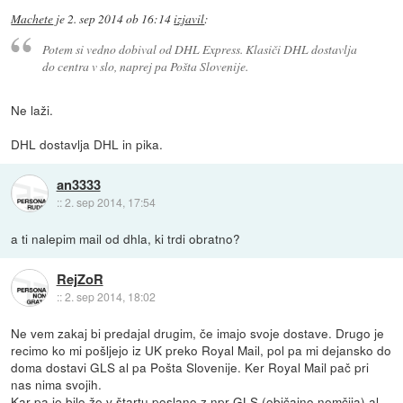
Machete
je
2. sep 2014 ob 16:14
izjavil
:
Potem si vedno dobival od DHL Express. Klasiči DHL dostavlja
do centra v slo, naprej pa Pošta Slovenije.
Ne laži.
DHL dostavlja DHL in pika.
an3333
::
2. sep 2014, 17:54
a ti nalepim mail od dhla, ki trdi obratno?
RejZoR
::
2. sep 2014, 18:02
Ne vem zakaj bi predajal drugim, če imajo svoje dostave. Drugo je
recimo ko mi pošljejo iz UK preko Royal Mail, pol pa mi dejansko do
doma dostavi GLS al pa Pošta Slovenije. Ker Royal Mail pač pri
nas nima svojih.
Kar pa je bilo že v štartu poslano z npr GLS (običajno nemčija) al