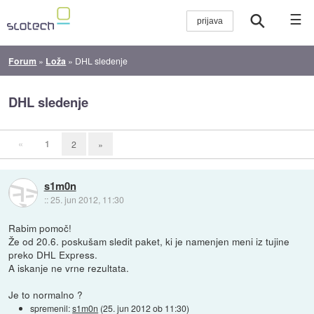
☰
Forum
»
Loža
»
DHL sledenje
DHL sledenje
«
1
2
»
s1m0n
::
25. jun 2012, 11:30
Rabim pomoč!
Že od 20.6. poskušam sledit paket, ki je namenjen meni iz tujine
preko DHL Express.
A iskanje ne vrne rezultata.
Je to normalno ?
spremenil:
s1m0n
(
25. jun 2012 ob 11:30
)