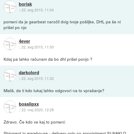
borisk
::
22. avg 2015, 11:04
pomeni da je gearbest naročil dvig tvoje pošiljke, DHL pa še ni
prišel po njo
4ever
::
22. avg 2015, 11:30
Kdaj pa lahko računam da bo dhl prišel ponjo ?
darkolord
::
22. avg 2015, 11:32
Misliš, da ti kdo tukaj lahko odgovori na to vprašanje?
bosslipxx
::
22. maj 2020, 12:28
Zdravo. Če kdo ve kaj to pomeni:
Shipment in warehouse - delivery only on appointment SI-NAKLO