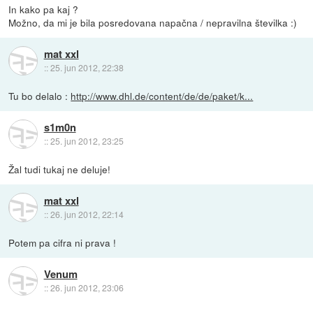
In kako pa kaj ?
Možno, da mi je bila posredovana napačna / nepravilna številka :)
mat xxl
::
25. jun 2012, 22:38
Tu bo delalo :
http://www.dhl.de/content/de/de/paket/k...
s1m0n
::
25. jun 2012, 23:25
Žal tudi tukaj ne deluje!
mat xxl
::
26. jun 2012, 22:14
Potem pa cifra ni prava !
Venum
::
26. jun 2012, 23:06