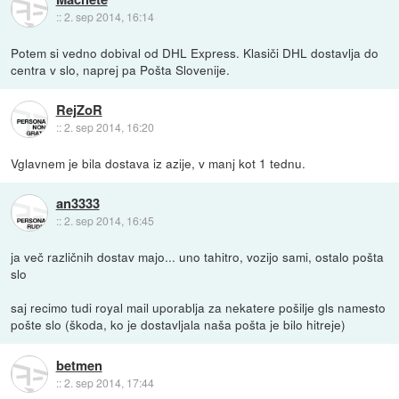
::
2. sep 2014, 16:14
Potem si vedno dobival od DHL Express. Klasiči DHL dostavlja do
centra v slo, naprej pa Pošta Slovenije.
RejZoR
::
2. sep 2014, 16:20
Vglavnem je bila dostava iz azije, v manj kot 1 tednu.
an3333
::
2. sep 2014, 16:45
ja več različnih dostav majo... uno tahitro, vozijo sami, ostalo pošta
slo
saj recimo tudi royal mail uporablja za nekatere pošilje gls namesto
pošte slo (škoda, ko je dostavljala naša pošta je bilo hitreje)
betmen
::
2. sep 2014, 17:44