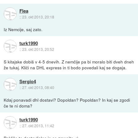
Flea
::
23. okt 2013, 20:18
Iz Nemcije, saj zato.
turk1990
::
23. okt 2013, 20:52
S kitajske dobiš v 4-5 dnevih. Z nemčije pa bi moralo biti dveh dneh
že tukaj. Kliči na DHL express in ti bodo povedali kaj se dogaja.
Sergio4
::
27. okt 2013, 08:40
Kdaj ponavadi dhl dostavi? Dopoldan? Popoldan? In kaj se zgodi
če te ni doma?
turk1990
::
27. okt 2013, 11:42
Pokliče te dostavljalec in se zmenite..:)