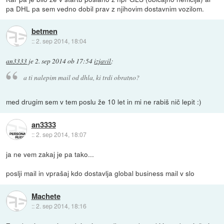
pa DHL pa sem vedno dobil prav z njihovim dostavnim vozilom.
betmen
::
2. sep 2014, 18:04
an3333
je
2. sep 2014 ob 17:54
izjavil
:
a ti nalepim mail od dhla, ki trdi obratno?
med drugim sem v tem poslu že 10 let in mi ne rabiš nič lepit :)
an3333
::
2. sep 2014, 18:07
ja ne vem zakaj je pa tako...
poslji mail in vprašaj kdo dostavlja global business mail v slo
Machete
::
2. sep 2014, 18:16