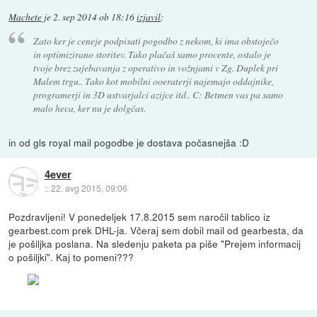
Machete
je
2. sep 2014 ob 18:16
izjavil
:
Zato ker je ceneje podpisati pogodbo z nekom, ki ima obstoječo
in optimizirano storitev. Tako plačaš samo procente, ostalo je
tvoje brez zajebavanja z operativo in vožnjami v Zg. Duplek pri
Malem trgu.. Tako kot mobilni ooeraterji najemajo oddajnike,
programerji in 3D ustvarjalci azijce itd.. C: Betmen vas pa samo
malo heca, ker nu je dolgčas.
in od gls royal mail pogodbe je dostava počasnejša :D
4ever
::
22. avg 2015, 09:06
Pozdravljeni! V ponedeljek 17.8.2015 sem naročil tablico iz
gearbest.com prek DHL-ja. Včeraj sem dobil mail od gearbesta, da
je pošiljka poslana. Na sledenju paketa pa piše "Prejem informacij
o pošiljki". Kaj to pomeni???