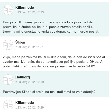
Killermode
::
13. avg 2012, 17:23
Pošiljo je DHL nemčija zavrnu in vrnu pošiljatelju ker je bila
prevelika in čudne oblike in ni pasala zraven ostalih pošiljk.
trgovina mi je enostavno vrnla ves denar, ker ne morejo poslat.
Šlibar
::
23. avg 2012, 11:51
Živjo, mene pa zanima kaj si mislite o tem, da je hoh.de 22.8 poslal
zvečer mail kjer piše, da so navodila za pošiljko poslana DHLu. A
potem lahko računam da bo stvar pri meni še ta petek 24.8?
Daliborg
::
23. avg 2012, 12:19
Pozdravljen Slibar, si prejel na mail tudi stevilko za sledenje?
Killermode
::
23. avg 2012, 15:29