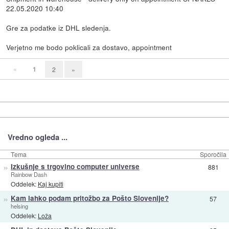
22.05.2020 10:40
Gre za podatke iz DHL sledenja.
Verjetno me bodo poklicali za dostavo, appointment
«
1
2
»
Vredno ogleda ...
Tema
Sporočila
»
Izkušnje s trgovino computer universe
881
Rainbow Dash
Oddelek:
Kaj kupiti
»
Kam lahko podam pritožbo za Pošto Slovenije?
57
helsing
Oddelek:
Loža