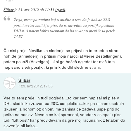
Šlibar
je
23. avg 2012 ob 11:51
izjavil
:
Živjo, mene pa zanima kaj si mislite o tem, da je hoh.de 22.8
poslal zvečer mail kjer piše, da so navodila za pošiljko poslana
DHLu. A potem lahko računam da bo stvar pri meni še ta petek
24.8?
Če nisi prejel številke za sledenje se prijavi na internetno stran
hoh.de (anmelden) in pritisni moja naročila(Meine Bestellungen),
potem pokaži (Anzeigen), ki si ga hočeš ogledat ter maš tam
napisano sledi pošiljki, ki je link do dhl sledilne strani.
Šlibar
::
23. avg 2012, 17:05
Vse to sem prejel in tudi pogledal...to kar sem napisal mi piše v
DHL sledilniku zraven pa 20% completion...ker pa nimam osebnih
izkusenj z hohom oz dhlom, me zanima ce zadeva uspe priti do
petka na naslov. Nevem ce kaj spremeni, vendar v oklepaju pise
tudi "luft post" kar predvidevam da gre moj racunalnik z letalom do
slovenije ali kako...