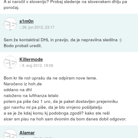
A si naročil v slovenijo? Probaj sledenje na slovenskem dhlju pa
poročaj.
s1m0n
::
26. jun 2012, 23:17
Sem že kontaktiral DHL in pravijo, da je nepravilna sledilna :)
Bodo probali uredit.
Killermode
::
8. avg 2012, 18:06
Bom kr tle not uprašu da ne odpiram nove teme.
Naročeno iz hoh.de
oddano na dhl
naloženo na lufthanza letalo
potem pa piše čez 1 uro, da je paket dostavljen prejemniku
gor navrhu mi pa piše, da je blo vrnjeno pošiljatelju
a se je že kdaj komu kj podobnga zgodil? kako ste rešl
sicer sm pisu na hoh sam dvomim da bom danes dobil odgovor.
Alamar