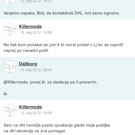
::
8. avg 2012, 18:51
Verjetno napaka. Bolj, da kontaktiraš DHL, kot samo trgovino.
Killermode
::
8. avg 2012, 19:08
No itak bom počakal do jutri k bi moral pristat v Lj ter se napotit
naprej po navadni pošti
Daliborg
::
9. avg 2012, 09:44
@Killermode, povej št. za sledenje pa ti preverim.
lp.
Killermode
::
9. avg 2012, 10:09
Sem na dhl nemčija poslal vprašanje glede moje pošiljke
na dhl slovenija ne zna pomagat.