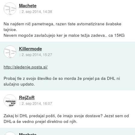
Machete
::
2. sep 2014, 14:38
Na najdem nič pametnega, razen tiste avtomatizirane švabske
tajnice.
Nevem mogoče zavlačujejo ker je malce težja zadeva.. ca 15KG
Killermode
::
2. sep 2014, 15:27
http://sledenje.posta.si/
Probaj tle z svojo številko če so morda že prejel pa da DHL ni
slučajno updato.
RejZoR
::
2. sep 2014, 16:07
Zakaj bi DHL predajal pošti, če imajo svoje dostave? Jezst sem od
DHL-a še vedno prejel direktno od njih.
Machete