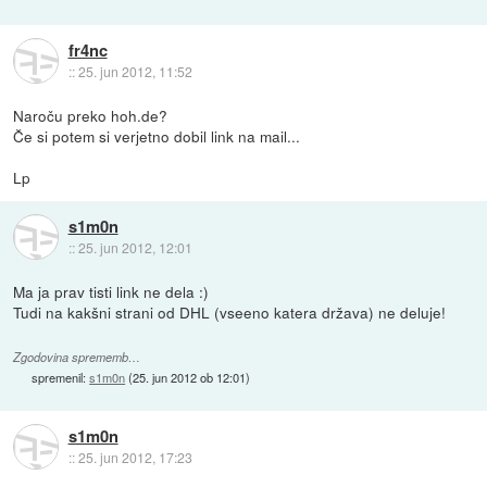
fr4nc
::
25. jun 2012, 11:52
Naroču preko hoh.de?
Če si potem si verjetno dobil link na mail...
Lp
s1m0n
::
25. jun 2012, 12:01
Ma ja prav tisti link ne dela :)
Tudi na kakšni strani od DHL (vseeno katera država) ne deluje!
Zgodovina sprememb…
spremenil:
s1m0n
(
25. jun 2012 ob 12:01
)
s1m0n
::
25. jun 2012, 17:23