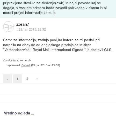
pripravljeno številko za sledenje(awb) in naj ti povedo kaj se
dogaja, v vsakem primeru bodo zavedli poizvedbo v sistem in bi
morali prejeti informacije zate. lp
Zoran7
::
29. jan 2015, 22:32
Samo za informacijo, zadnjo posiljko katero so mi poslali pri
narocilu na ebay.de od angleskega prodajalca in sicer
"Versandservice : Royal Mail International Signed " je dostavil GLS.
Zgodovina sprememb…
spremenil:
Zoran7
(
29. jan 2015 ob 22:32
)
2
»
«
1
Vredno ogleda ...