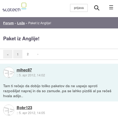
☰
Forum
»
Loža
»
Paket iz Anglije!
Paket iz Anglije!
2
»
«
1
mihec87
::
5. apr 2012, 14:02
Tam ti rečejo da dobijo toliko paketov da ne uspejo sproti
razpošiljat naprej in da so zamude..pa se lahko pizdiš al pa rečeš
hvala adijo..
Bobr123
::
5. apr 2012, 14:05