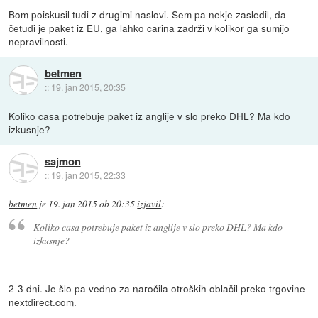
Bom poiskusil tudi z drugimi naslovi. Sem pa nekje zasledil, da
četudi je paket iz EU, ga lahko carina zadrži v kolikor ga sumijo
nepravilnosti.
betmen
::
19. jan 2015, 20:35
Koliko casa potrebuje paket iz anglije v slo preko DHL? Ma kdo
izkusnje?
sajmon
::
19. jan 2015, 22:33
betmen
je
19. jan 2015 ob 20:35
izjavil
:
Koliko casa potrebuje paket iz anglije v slo preko DHL? Ma kdo
izkusnje?
2-3 dni. Je šlo pa vedno za naročila otroških oblačil preko trgovine
nextdirect.com.