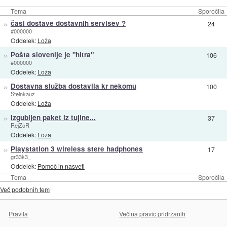
Tema
Sporočila
»
časi dostave dostavnih servisev ?
24
#000000
Oddelek:
Loža
»
Pošta slovenije je "hitra"
106
#000000
Oddelek:
Loža
»
Dostavna služba dostavila kr nekomu
100
Steinkauz
Oddelek:
Loža
»
Izgubljen paket iz tujine...
37
RejZoR
Oddelek:
Loža
»
Playstation 3 wireless stere hadphones
17
gr33k3_
Oddelek:
Pomoč in nasveti
Tema
Sporočila
Več podobnih tem
Pravila
Večina pravic pridržanih