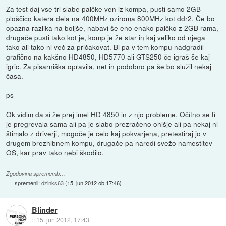
Za test daj vse tri slabe palčke ven iz kompa, pusti samo 2GB
ploščico katera dela na 400MHz oziroma 800MHz kot ddr2. Če bo
opazna razlika na boljše, nabavi še eno enako palčko z 2GB rama,
drugače pusti tako kot je, komp je že star in kaj veliko od njega
tako ali tako ni več za pričakovat. Bi pa v tem kompu nadgradil
grafično na kakšno HD4850, HD5770 ali GTS250 če igraš še kaj
igric. Za pisarniška opravila, net in podobno pa še bo služil nekaj
časa.
ps
Ok vidim da si že prej imel HD 4850 in z njo probleme. Očitno se ti
je pregrevala sama ali pa je slabo prezračeno ohišje ali pa nekaj ni
štimalo z driverji, mogoče je celo kaj pokvarjena, pretestiraj jo v
drugem brezhibnem kompu, drugače pa naredi svežo namestitev
OS, kar prav tako nebi škodilo.
Zgodovina sprememb…
spremenil:
dzinks63
(
15. jun 2012 ob 17:46
)
Blinder
::
15. jun 2012, 17:43