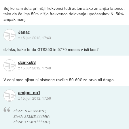
Sej ko ram dela pri nižji frekvenci tudi automatsko zmanjša latence,
tako da če ima 50% nižjo frekvenco delovanja upočasnitev NI 50%
ampak manj.
Janac
::
15. jun 2012, 17:43
dzinks, kako to da GTS250 in 5770 meces v isti kos?
dzinks63
::
15. jun 2012, 17:48
V ceni med njima ni bistvene razlike 50-60€ za prvo ali drugo.
amigo_no1
::
15. jun 2012, 17:56
Slot2: 1GB 266MHz
Slot3: 512MB 333MHz
Slot4: 512MB 333MHz