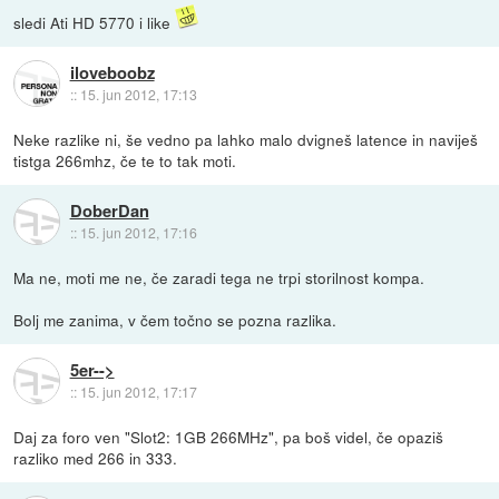
sledi Ati HD 5770 i like
iloveboobz
::
15. jun 2012, 17:13
Neke razlike ni, še vedno pa lahko malo dvigneš latence in naviješ
tistga 266mhz, če te to tak moti.
DoberDan
::
15. jun 2012, 17:16
Ma ne, moti me ne, če zaradi tega ne trpi storilnost kompa.
Bolj me zanima, v čem točno se pozna razlika.
5er-->
::
15. jun 2012, 17:17
Daj za foro ven "Slot2: 1GB 266MHz", pa boš videl, če opaziš
razliko med 266 in 333.