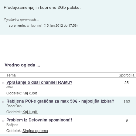
Prodaj/zamenjaj in kupi eno 2Gb palčko.
Zgodovina sprememb…
spremenilo:
amigo_no1
(
15. jun 2012 ob 17:56
)
Vredno ogleda ...
Tema
Sporočila
»
Vprašanje o dual channel RAMu?
25
eVro
Oddelek:
Kaj kupiti
»
Rabljena PCI-e grafična za max 50€ - najboljša izbira?
152
DoberDan
Oddelek:
Kaj kupiti
»
Problem iz Delovnim spominom!!
9
Baćjeee
Oddelek:
Strojna oprema