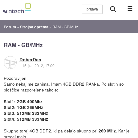
☰
Forum
»
Strojna oprema
»
RAM - GB/MHz
RAM - GB/MHz
DoberDan
::
15. jun 2012, 17:09
Pozdravljeni!
Samo nekaj me zanima. Imam 4GB DDR2 RAM-a. Po slotih so
ploščice razporejene takole:
Slot1: 2GB 400Mhz
Slot2: 1GB 266MHz
Slot3: 512MB 333MHz
Slot4: 512MB 333MHz
Skupno torej 4GB DDR2, ki pa delajo skupno pri
. Kar je
260 MHz
precej malo...