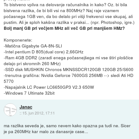
To bistveno vpliva na delovanje računalnika in kako? Oz. bi bila
bistvena razlika, če bi bili vsi na 800MHz? Naj raje vzamem
počasnega 1GB ven, da bo delalo pri višji frekvenci vse skupaj, ali
pustim. Ali je sploh kakšna razlika v praksi... (npr. Photoshop, igre.)
Bolj manj GB pri večjem MHz ali več GB pri manjšem HMz?
Komponenete:
-Matična Gigabyte GA-8N-SLI
-Intel pentium D 805(dual core) 2,66GHz
-Ram 4GB DDR2 (zaradi enega počasnejšega mi vse štiri ploščice
delajo pri skromnih 260 MHz)
-SSD disk MUSHKIN Chronos MKNSSDCR120GB 120GB 25/S600
-trenutna grafična: Nvidia Geforce 7600GS 256MB --> sledi Ati HD
5770
-Napajalnik LC Power LC6650GP3 V2.3 650W
-Windows 7 Ultimate 32bit
Janac
::
15. jun 2012, 17:11
ma razlika seveda je, samo nevem kako opazna pa tudi ne. Sicer
je pa 260MHz kar malo za danasnje case...