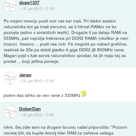
dope1337
::
15. jun 2012, 17:18
Po mojem mnenju pusti notr vse kar maš. Pri takšni sestavi
računalnika kot ga imaš trenutno, se ti hitrost RAMov ne bo
poznala (edino v sintetičnih testih). Drugače ti pa delajo RAMi na
533MHz, pač najnižja frekvenca pri DDR2 RAMih (vkolikor je men
znano). Vseeno ... pusti vse notr. Pa mogoče po nabavi grafične,
reskiraš še 20e pa dobiš gladko 4 giga DDR2 @ 800MHz rame.
Magari pojd v kak servis računalnikov vprašat, če jih majo kej za
prodat ... bojo jeftina pomoje.
Janac
::
15. jun 2012, 17:18
potem das lahko se ven rame z 333MHz
DoberDan
::
15. jun 2012, 17:39
mhm. Sej zdle sem na drugem forumu našel priporočilo: "Pozorni
morate biti, da kupite dovolj hiter RAM za zahteve vašega