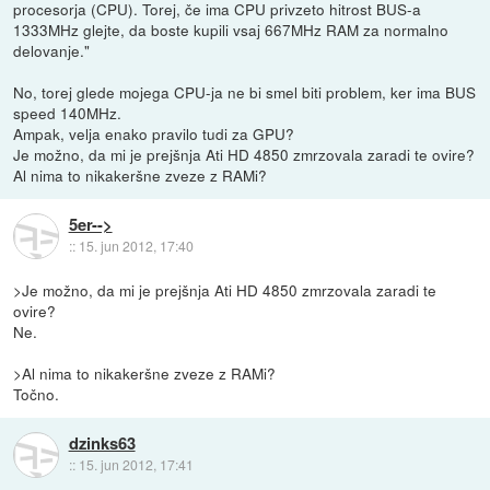
procesorja (CPU). Torej, če ima CPU privzeto hitrost BUS-a
1333MHz glejte, da boste kupili vsaj 667MHz RAM za normalno
delovanje."
No, torej glede mojega CPU-ja ne bi smel biti problem, ker ima BUS
speed 140MHz.
Ampak, velja enako pravilo tudi za GPU?
Je možno, da mi je prejšnja Ati HD 4850 zmrzovala zaradi te ovire?
Al nima to nikakeršne zveze z RAMi?
5er-->
::
15. jun 2012, 17:40
>Je možno, da mi je prejšnja Ati HD 4850 zmrzovala zaradi te
ovire?
Ne.
>Al nima to nikakeršne zveze z RAMi?
Točno.
dzinks63
::
15. jun 2012, 17:41