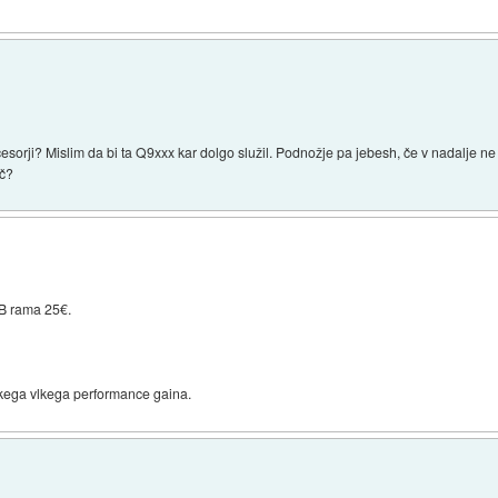
sorji? Mislim da bi ta Q9xxx kar dolgo služil. Podnožje pa jebesh, če v nadalje n
ač?
GB rama 25€.
kega vlkega performance gaina.