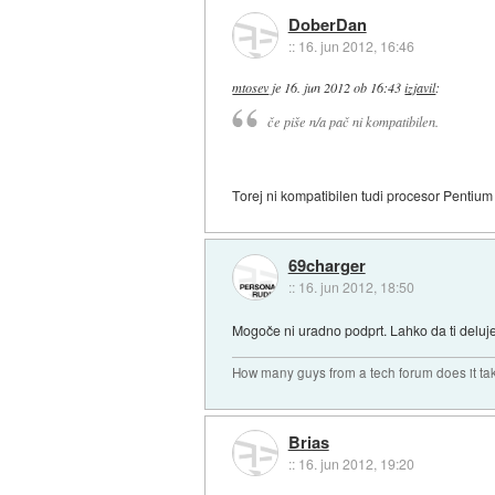
DoberDan
::
16. jun 2012, 16:46
mtosev
je
16. jun 2012 ob 16:43
izjavil
:
če piše n/a pač ni kompatibilen.
Torej ni kompatibilen tudi procesor Pentium
69charger
::
16. jun 2012, 18:50
Mogoče ni uradno podprt. Lahko da ti deluje
How many guys from a tech forum does it ta
Brias
::
16. jun 2012, 19:20