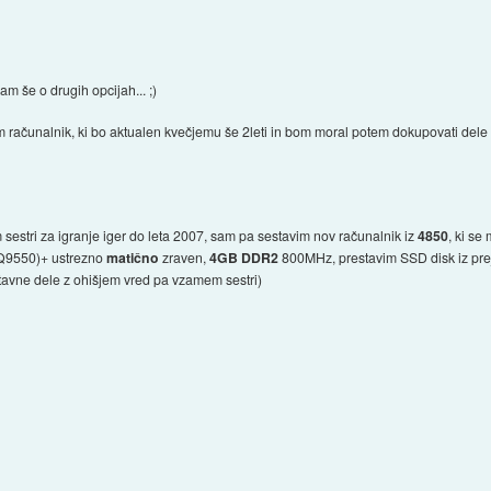
m še o drugih opcijah... ;)
 računalnik, ki bo aktualen kvečjemu še 2leti in bom moral potem dokupovati dele (ko
m sestri za igranje iger do leta 2007, sam pa sestavim nov računalnik iz
4850
, ki se
 Q9550)+ ustrezno
matično
zraven,
4GB DDR2
800MHz, prestavim SSD disk iz pre
estavne dele z ohišjem vred pa vzamem sestri)