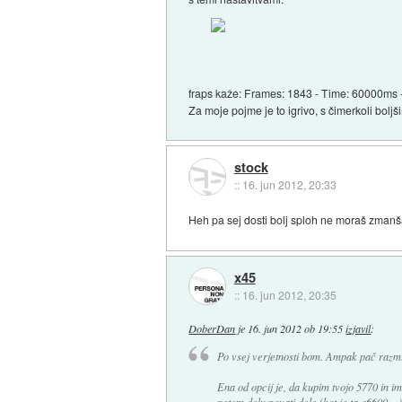
fraps kaže: Frames: 1843 - Time: 60000ms -
Za moje pojme je to igrivo, s čimerkoli boljš
stock
::
16. jun 2012, 20:33
Heh pa sej dosti bolj sploh ne moraš zmanš
x45
::
16. jun 2012, 20:35
DoberDan
je
16. jun 2012 ob 19:55
izjavil
:
Po vsej verjetnosti bom. Ampak pač razmiš
Ena od opcij je, da kupim tvojo 5770 in i
potem dokupovati dele (kot je ta q6600,...