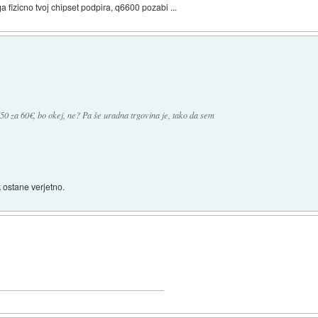
a fizicno tvoj chipset podpira, q6600 pozabi ...
50 za 60€, bo okej, ne? Pa še uradna trgovina je, tako da sem
hk ostane verjetno.