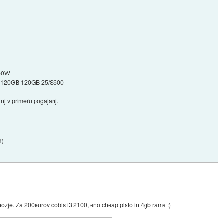
650W
R120GB 120GB 25/S600
anj v primeru pogajanj.
4
)
nozje. Za 200eurov dobis i3 2100, eno cheap plato in 4gb rama :)