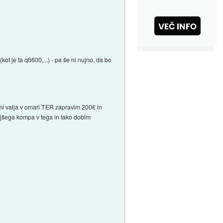
t je ta q6600,...) - pa še ni nujno, da bo
 mi valja v omari TER zapravim 200€ in
jšega kompa v tega in tako dobim