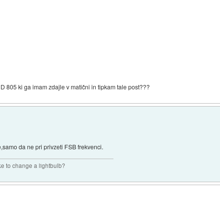
 D 805 ki ga imam zdajle v matični in tipkam tale post???
,samo da ne pri privzeti FSB frekvenci.
ke to change a lightbulb?