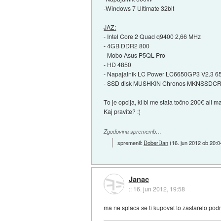
-Windows 7 Ultimate 32bit
JAZ:
- Intel Core 2 Quad q9400 2,66 MHz
- 4GB DDR2 800
- Mobo Asus P5QL Pro
- HD 4850
- Napajalnik LC Power LC6650GP3 V2.3 
- SSD disk MUSHKIN Chronos MKNSSDC
To je opcija, ki bi me stala točno 200€ ali m
Kaj pravite? :)
Zgodovina sprememb…
spremenil:
DoberDan
(
16. jun 2012 ob 20:0
Janac
::
16. jun 2012, 19:58
ma ne splaca se ti kupovat to zastarelo pod