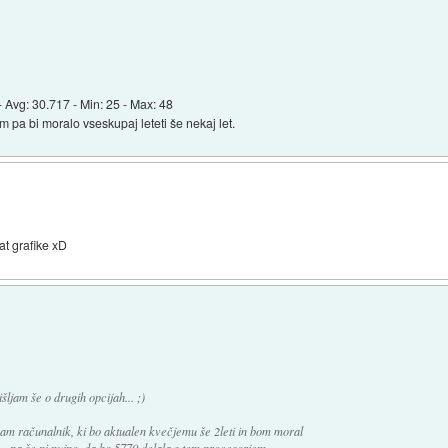
 Avg: 30.717 - Min: 25 - Max: 48
im pa bi moralo vseskupaj leteti še nekaj let.
at grafike xD
ljam še o drugih opcijah... ;)
mam računalnik, ki bo aktualen kvečjemu še 2leti in bom moral
) - pa še ni nujno, da bo 5770 delala s tem procesorjem.