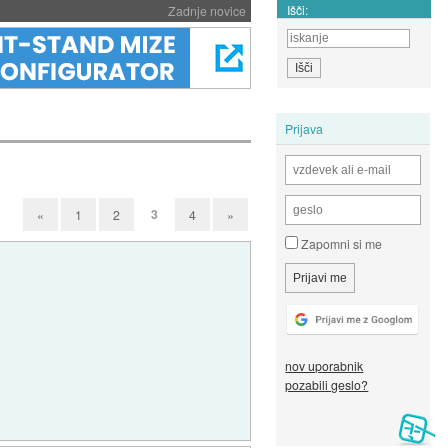
Išči:
Zadnje novice
Prijava
3
«
1
2
4
»
Zapomni si me
nov uporabnik
pozabili geslo?