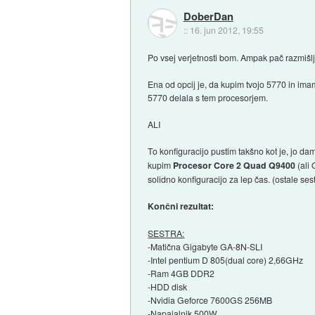
DoberDan
::
16. jun 2012, 19:55
Po vsej verjetnosti bom. Ampak pač razmišlja
Ena od opcij je, da kupim tvojo 5770 in imam
5770 delala s tem procesorjem.
ALI
To konfiguracijo pustim takšno kot je, jo da
kupim
Procesor Core 2 Quad Q9400
(ali
solidno konfiguracijo za lep čas. (ostale s
Končni rezultat:
SESTRA:
-Matična Gigabyte GA-8N-SLI
-Intel pentium D 805(dual core) 2,66GHz
-Ram 4GB DDR2
-HDD disk
-Nvidia Geforce 7600GS 256MB
-Napajalnik 500W