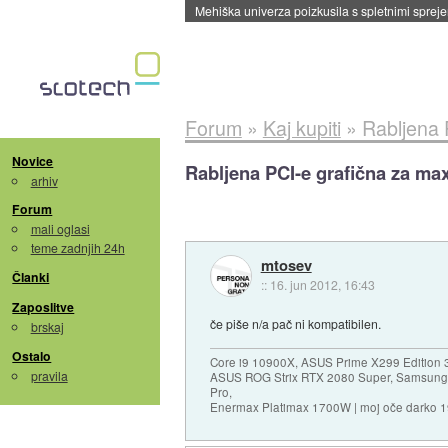
Evropska vesoljska agencija razvija svojo rak
Forum
»
Kaj kupiti
»
Rabljena 
Novice
Rabljena PCI-e grafična za max 
arhiv
Forum
mali oglasi
teme zadnjih 24h
mtosev
Članki
::
16. jun 2012, 16:43
Zaposlitve
če piše n/a pač ni kompatibilen.
brskaj
Ostalo
Core i9 10900X, ASUS Prime X299 Edition 
pravila
ASUS ROG Strix RTX 2080 Super, Samsung
Pro,
Enermax Platimax 1700W | moj oče darko 