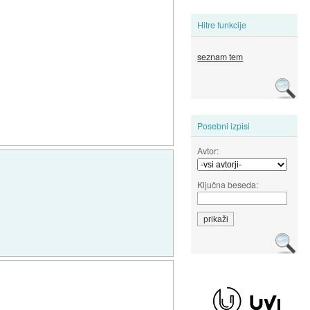
Hitre funkcije
seznam tem
Posebni izpisi
Avtor:
Ključna beseda: