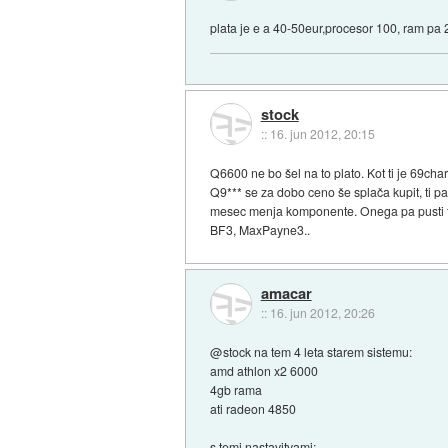
plata je e a 40-50eur,procesor 100, ram pa 
stock
::
16. jun 2012, 20:15
Q6600 ne bo šel na to plato. Kot ti je 69cha
Q9*** se za dobo ceno še splača kupit, ti p
mesec menja komponente. Onega pa pusti take
BF3, MaxPayne3..
amacar
::
16. jun 2012, 20:26
@stock na tem 4 leta starem sistemu:
amd athlon x2 6000
4gb rama
ati radeon 4850
s temi nastavitvami: