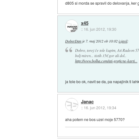
d805 si morda se spravil do delovanja, ker g
x45
::
16. jun 2012, 19:30
DoberDan
je
7. maj 2012 ob 10:02
izjavil
:
Dobro, torej če tole kupim, Ati Radeon 57
bolj miren... tistih 15€ gor ali dol..
http://www.bolha.com/ati-graficne-karti...
ja tole bo ok, navit se da, pa napajlnik ti la
Janac
::
16. jun 2012, 19:34
aha potem ne bos uzel moje 5770?