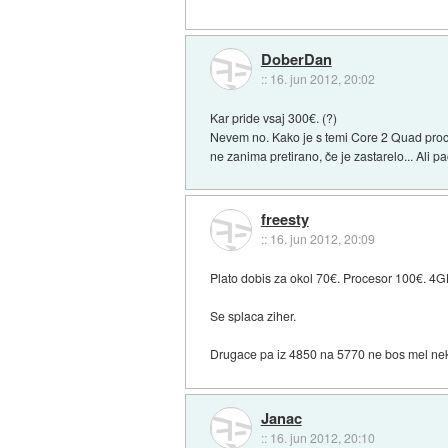
DoberDan
::
16. jun 2012, 20:02
Kar pride vsaj 300€. (?)
Nevem no. Kako je s temi Core 2 Quad proce
ne zanima pretirano, če je zastarelo... Ali p
freesty
::
16. jun 2012, 20:09
Plato dobis za okol 70€. Procesor 100€. 4
Se splaca ziher.
Drugace pa iz 4850 na 5770 ne bos mel ne
Janac
::
16. jun 2012, 20:10