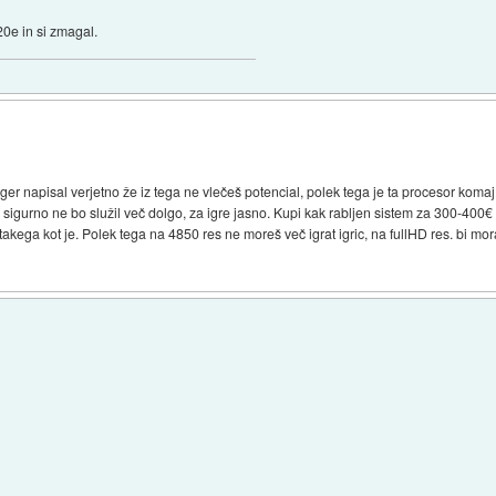
20e in si zmagal.
rger napisal verjetno že iz tega ne vlečeš potencial, polek tega je ta procesor komaj
a sigurno ne bo služil več dolgo, za igre jasno. Kupi kak rabljen sistem za 300-400
ga kot je. Polek tega na 4850 res ne moreš več igrat igric, na fullHD res. bi moral