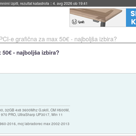
eto za večkratno uporabo
::
4. avg 2026 ob 19:41
PCI-e grafična za max 50€ - najboljša izbira?
50€ - najboljša izbira?
30, 32GB 4x8 3600Mhz G.skill, CM H500M,
 970 PRO, UltraSharp UP3017, Win 11
1960-2016, moj labradorec max 2002-2013